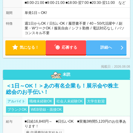
■8:00-21:00 ■9:00-21:00 ■18:00-翌7:00 ■20:30-翌11:00 など
単発1日～OK!
期間
週1日からOK
/
日払いOK
/
履歴書不要
/
40～50代活躍中
/
副
特徴
業・WワークOK
/
服装自由
/
シフト勤務
/
電話対応なし
/
パソ
コンスキル不要
気になる！
応募する
詳細へ
掲載日：2026.08.08
未読
＜1日～OK！＞あの有名企業も！展示会や株主
総会のお手伝い！
アルバイト
職種未経験OK
社会人未経験OK
大学生歓迎
ブランクOK
WEB登録・面接OK
■日給16,840円～ ■日払いOK ■実働3時間5,120円のお仕事あ
給与
ります！
交通費別途支給あり