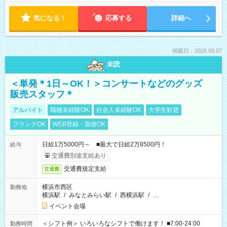
気になる！
応募する
詳細へ
掲載日：2026.08.07
未読
＜単発＊1日～OK！＞コンサートなどのグッズ
販売スタッフ＊
アルバイト
職種未経験OK
社会人未経験OK
大学生歓迎
ブランクOK
WEB登録・面接OK
日給1万5000円～ ■最大で日給2万8500円！
給与
交通費別途支給あり
交通費規定支給
交通費
横浜市西区
勤務地
横浜駅
/
みなとみらい駅
/
西横浜駅
/
…
イベント会場
＜シフト例＞ いろいろなシフトで働けます！ ■7:00-24:00
勤務時間