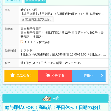
アルバイト
職種未経験OK
時給1,400円～
給与
【試用期間】試用期間あり 試用期間の長さ：1ヶ月 雇用形態、
給与は本採用時と同じです。
交通費別途支給あり
東京都千代田区
勤務地
東京都千代田区内神田2丁目14番12号 星屋第六ビル402号（最
寄り駅：神田駅）
Ａｌｌｅｙ株式会社
シフト制
勤務時間
1日あたりの実働時間：最大5時間/日 11:00-19:00 └1日あたりの
実働時間：1-5時間 └上記の時間帯内であれば、いつでも勤務可
能！ └平日・土曜日の中で、お好きな曜日でご勤務いただけま
週1日からOK / 日払いOK / 副業・WワークOK
特徴
す！ 【シフト例】 ・11:00～14:00 ・16:30～19:00 ・13:00～
18:00 などのように、自由な働き方が可能なお仕事です！
気になる！
応募する
詳細へ
未読
給与即払いOK！高時給！平日休み！日勤のお仕