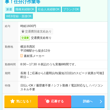
事！仕分け作業等
派遣
職種未経験OK
社会人未経験OK
ブランクOK
WEB登録・面接OK
時給1600円
給与
交通費別途支給あり
交通費支給有り
交通費
横浜市西区
勤務地
平沼橋駅から徒歩12分
素材系メーカー
8:00～17:30 ※表記のうち実働8時間です。
勤務時間
長期【ご応募から1週間以内(最短2日目)のスピード就業が可能】
期間
即日～
日払いOK
/
履歴書不要
/
シフト勤務
/
電話対応なし
/
パソコン
特徴
スキル不要
気になる！
応募する
詳細へ