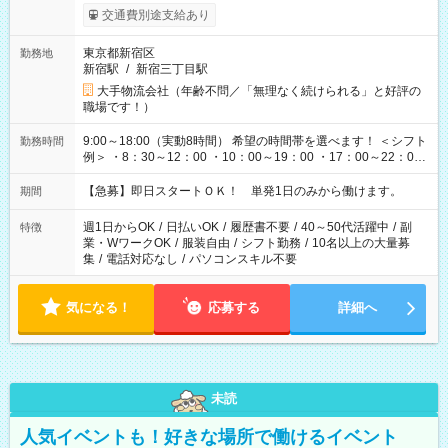
交通費別途支給あり
東京都新宿区
勤務地
新宿駅
/
新宿三丁目駅
大手物流会社（年齢不問／「無理なく続けられる」と好評の
職場です！）
9:00～18:00（実動8時間） 希望の時間帯を選べます！ ＜シフト
勤務時間
例＞ ・8：30～12：00 ・10：00～19：00 ・17：00～22：00
・13：00～22：00 ・22：00～翌6：00 など
【急募】即日スタートＯＫ！ 単発1日のみから働けます。
期間
週1日からOK
/
日払いOK
/
履歴書不要
/
40～50代活躍中
/
副
特徴
業・WワークOK
/
服装自由
/
シフト勤務
/
10名以上の大量募
集
/
電話対応なし
/
パソコンスキル不要
気になる！
応募する
詳細へ
未読
人気イベントも！好きな場所で働けるイベント