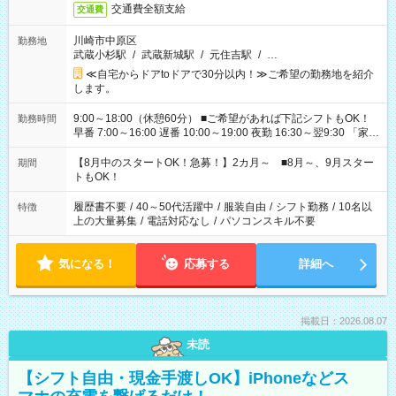
交通費全額支給
交通費
川崎市中原区
勤務地
武蔵小杉駅
/
武蔵新城駅
/
元住吉駅
/
…
≪自宅からドアtoドアで30分以内！≫ご希望の勤務地を紹介
します。
9:00～18:00（休憩60分） ■ご希望があれば下記シフトもOK！
勤務時間
早番 7:00～16:00 遅番 10:00～19:00 夜勤 16:30～翌9:30 「家族
と休みを合わせたい」 「余裕を持って夕飯の準備がしたい」
「できれば残業はしたくない」 など、ご希望を教えてください
【8月中のスタートOK！急募！】2カ月～ ■8月～、9月スター
期間
ね。 ※Wワーク希望の方へ 今ご覧のお仕事で希望する勤務時間
トもOK！
と、もう1つのお仕事の勤務時間。 合計で週40時間を超える場
合は応募できません。
履歴書不要
/
40～50代活躍中
/
服装自由
/
シフト勤務
/
10名以
特徴
上の大量募集
/
電話対応なし
/
パソコンスキル不要
気になる！
応募する
詳細へ
掲載日：2026.08.07
未読
【シフト自由・現金手渡しOK】iPhoneなどス