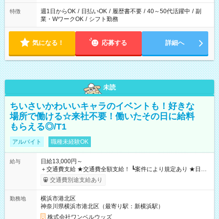
週1日からOK
/
日払いOK
/
履歴書不要
/
40～50代活躍中
/
副
特徴
業・WワークOK
/
シフト勤務
気になる！
応募する
詳細へ
未読
ちいさいかわいいキャラのイベントも！好きな
場所で働ける☆来社不要！働いたその日に給料
もらえる◎/T1
アルバイト
職種未経験OK
日給13,000円～
給与
＋交通費支給 ★交通費全額支給！ ┗案件により規定あり ★日払
いOK！（規定あり） ┗働いたその日に現金GET♪ お仕事後はコ
交通費別途支給あり
ンビニATMから 日払い分を引き落とせます！ 【試用期間】試
用期間なし
横浜市港北区
勤務地
神奈川県横浜市港北区（最寄り駅：新横浜駅）
株式会社ワンベルウッズ