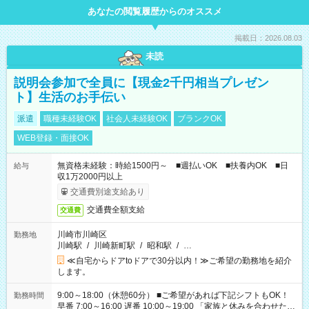
あなたの閲覧履歴からのオススメ
掲載日：2026.08.03
未読
説明会参加で全員に【現金2千円相当プレゼン
ト】生活のお手伝い
派遣
職種未経験OK
社会人未経験OK
ブランクOK
WEB登録・面接OK
無資格未経験：時給1500円～ ■週払いOK ■扶養内OK ■日
給与
収1万2000円以上
交通費別途支給あり
交通費全額支給
交通費
川崎市川崎区
勤務地
川崎駅
/
川崎新町駅
/
昭和駅
/
…
≪自宅からドアtoドアで30分以内！≫ご希望の勤務地を紹介
します。
9:00～18:00（休憩60分） ■ご希望があれば下記シフトもOK！
勤務時間
早番 7:00～16:00 遅番 10:00～19:00 「家族と休みを合わせた