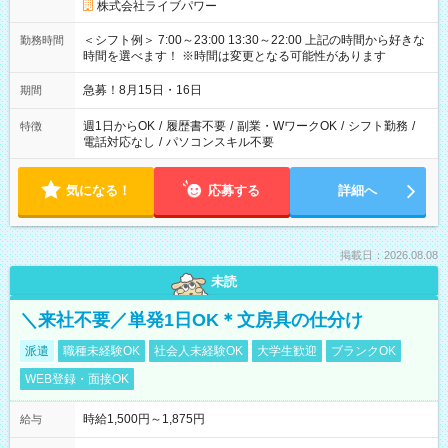
株式会社ライブパワー
＜シフト例＞ 7:00～23:00 13:30～22:00 上記の時間から好きな
勤務時間
時間を選べます！ ※時間は変更となる可能性があります
急募！8月15日・16日
期間
週1日からOK
/
履歴書不要
/
副業・WワークOK
/
シフト勤務
/
特徴
電話対応なし
/
パソコンスキル不要
気になる！
応募する
詳細へ
掲載日：2026.08.08
未読
＼来社不要／単発1日OK＊文房具の仕分け
派遣
職種未経験OK
社会人未経験OK
大学生歓迎
ブランクOK
WEB登録・面接OK
時給1,500円～1,875円
給与