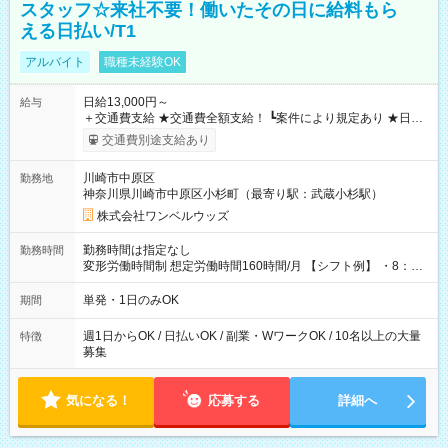
スタッフ☆来社不要！働いたその日に給料もら
える日払い/T1
アルバイト
職種未経験OK
日給13,000円～
給与
＋交通費支給 ★交通費全額支給！ ┗案件により規定あり ★日払
いOK！（規定あり） ┗働いたその日に現金GET♪ お仕事後はコ
交通費別途支給あり
ンビニATMから 日払い分を引き落とせます！ 【試用期間】試
用期間なし
川崎市中原区
勤務地
神奈川県川崎市中原区小杉町（最寄り駅：武蔵小杉駅）
株式会社ワンベルウッズ
勤務時間は指定なし
勤務時間
変形労働時間制 想定労働時間160時間/月 【シフト例】 ・8：00
～21：00
単発・1日のみOK
期間
週1日からOK / 日払いOK / 副業・WワークOK / 10名以上の大量
特徴
募集
気になる！
応募する
詳細へ