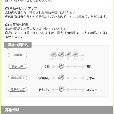
難しい端末操作などはありません。
(2) 商品をピックアップ
倉庫内の棚から、指定された商品を取りに行きます。
棚の配置は分かりやすく表示されているので、すぐに慣れていただけます。
(3) 出荷場へ運搬
集めた商品を出荷エリアまで持っていきます。
商品によっては重い物もありますが、最大15kg程度で、1人で無理なく扱え
るサイズです。
職場の雰囲気
年齢層
20代
30
40
50
60
男女比率
女性
男性
職場の様子
活気あり
しずか
仕事の仕方
テキパキ
コツコツ
募集情報