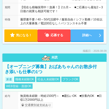
い」 「余裕を持って夕飯の準備がしたい」 「できれば残業はし
たくない」 など、ご希望を教えてくださいね。 ※Wワーク希望
【現在も積極採用中！急募！】2カ月～ ■ご応募から最短2～3
期間
の方へ 今ご覧のお仕事で希望する勤務時間と、もう1つのお仕事
日後の就業も相談可能です！
の勤務時間。 合計で週40時間を超える場合は応募できません。
履歴書不要
/
40～50代活躍中
/
服装自由
/
シフト勤務
/
10名以
特徴
上の大量募集
/
電話対応なし
/
パソコンスキル不要
気になる！
応募する
詳細へ
掲載日：2026.08.09
未読
【オープニング募集】おばあちゃんのお散歩付
き添いも仕事の1つ
派遣
職種未経験OK
社会人未経験OK
ブランクOK
WEB登録・面接OK
無資格未経験：時給1500円～ ■週払いOK ■扶養内OK ■日
給与
収1万2000円以上
交通費別途支給あり