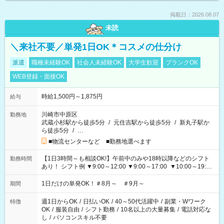
掲載日：2026.08.07
未読
＼来社不要／単発1日OK＊コスメの仕分け
派遣
職種未経験OK
社会人未経験OK
大学生歓迎
ブランクOK
WEB登録・面接OK
時給1,500円～1,875円
給与
川崎市中原区
勤務地
武蔵小杉駅から徒歩5分
/
元住吉駅から徒歩5分
/
新丸子駅か
ら徒歩5分
/
…
■物流センターなど ■勤務地選べます
【1日3時間～も相談OK!】午前中のみや18時以降などのシフト
勤務時間
あり！ シフト例 ▼9:00～12:00 ▼9:00～17:00 ▼10:00～19:00
▼18:00～21:00
1日だけの単発OK！＃8月～ ＃9月～
期間
週1日からOK
/
日払いOK
/
40～50代活躍中
/
副業・Wワーク
特徴
OK
/
服装自由
/
シフト勤務
/
10名以上の大量募集
/
電話対応な
し
/
パソコンスキル不要