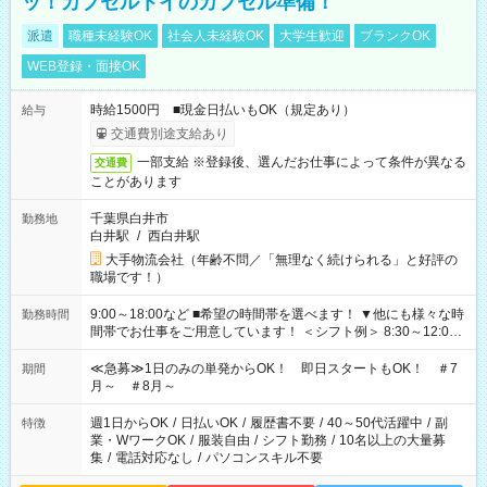
ッ！カプセルトイのカプセル準備！
派遣
職種未経験OK
社会人未経験OK
大学生歓迎
ブランクOK
WEB登録・面接OK
時給1500円 ■現金日払いもOK（規定あり）
給与
交通費別途支給あり
一部支給 ※登録後、選んだお仕事によって条件が異なる
交通費
ことがあります
千葉県白井市
勤務地
白井駅
/
西白井駅
大手物流会社（年齢不問／「無理なく続けられる」と好評の
職場です！）
9:00～18:00など ■希望の時間帯を選べます！ ▼他にも様々な時
勤務時間
間帯でお仕事をご用意しています！ ＜シフト例＞ 8:30～12:00
17:00～22:00 13:00～22:00 22:00～翌6:00 など
≪急募≫1日のみの単発からOK！ 即日スタートもOK！ ＃7
期間
月～ ＃8月～
週1日からOK
/
日払いOK
/
履歴書不要
/
40～50代活躍中
/
副
特徴
業・WワークOK
/
服装自由
/
シフト勤務
/
10名以上の大量募
集
/
電話対応なし
/
パソコンスキル不要