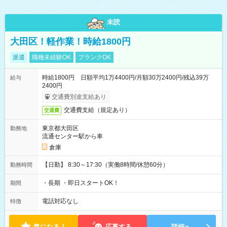
未読
大田区！軽作業！時給1800円
派遣
職種未経験OK
ブランクOK
時給1800円 日額平均1万4400円/月額30万2400円/残込39万
給与
2400円
交通費別途支給あり
交通費支給（規定あり）
交通費
東京都大田区
勤務地
流通センター駅から車
倉庫
【日勤】 8:30～17:30（実働8時間/休憩60分）
勤務時間
・長期 ・即日スタートOK！
期間
電話対応なし
特徴
気になる！
応募する
詳細へ