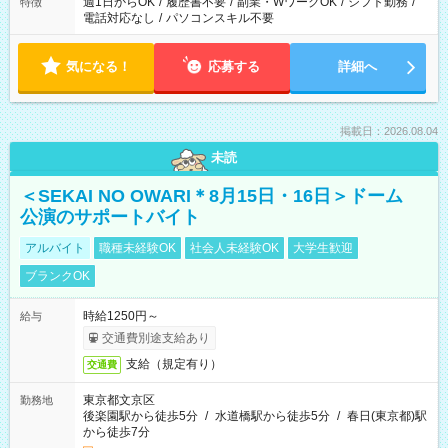
週1日からOK
/
履歴書不要
/
副業・WワークOK
/
シフト勤務
/
特徴
電話対応なし
/
パソコンスキル不要
気になる！
応募する
詳細へ
掲載日：2026.08.04
未読
＜SEKAI NO OWARI＊8月15日・16日＞ドーム
公演のサポートバイト
アルバイト
職種未経験OK
社会人未経験OK
大学生歓迎
ブランクOK
時給1250円～
給与
交通費別途支給あり
支給（規定有り）
交通費
東京都文京区
勤務地
後楽園駅から徒歩5分
/
水道橋駅から徒歩5分
/
春日(東京都)駅
から徒歩7分