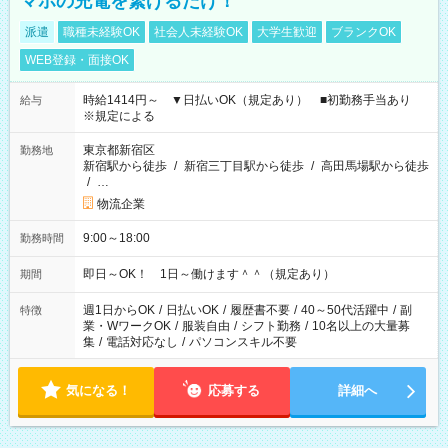
マホの充電を繋げるだけ！
派遣
職種未経験OK
社会人未経験OK
大学生歓迎
ブランクOK
WEB登録・面接OK
時給1414円～ ▼日払いOK（規定あり） ■初勤務手当あり
給与
※規定による
東京都新宿区
勤務地
新宿駅から徒歩
/
新宿三丁目駅から徒歩
/
高田馬場駅から徒歩
/
…
物流企業
9:00～18:00
勤務時間
即日～OK！ 1日～働けます＾＾（規定あり）
期間
週1日からOK
/
日払いOK
/
履歴書不要
/
40～50代活躍中
/
副
特徴
業・WワークOK
/
服装自由
/
シフト勤務
/
10名以上の大量募
集
/
電話対応なし
/
パソコンスキル不要
気になる！
応募する
詳細へ