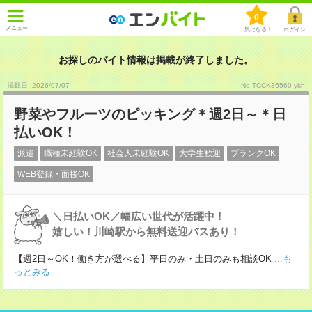
0
メニュー
気になる！
ログイン
お探しのバイト情報は掲載が終了しました。
掲載日 :2026
/
07
/
07
No.TCCK36560-ykh
野菜やフルーツのピッキング＊週2日～＊日
払いOK！
派遣
職種未経験OK
社会人未経験OK
大学生歓迎
ブランクOK
WEB登録・面接OK
＼日払いOK／幅広い世代が活躍中！
嬉しい！川崎駅から無料送迎バスあり！
【週2日～OK！働き方が選べる】平日のみ・土日のみも相談OK
...も
っとみる