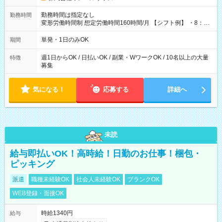
勤務時間は指定なし
勤務時間
変形労働時間制 想定労働時間160時間/月 【シフト例】 ・8：00
～21：00
単発・1日のみOK
期間
週1日からOK / 日払いOK / 副業・WワークOK / 10名以上の大量
特徴
募集
気になる！
応募する
詳細へ
未読
給与即払いOK！高時給！日勤のお仕事！梱包・
ピッキング
派遣
職種未経験OK
社会人未経験OK
ブランクOK
WEB登録・面接OK
時給1340円
給与