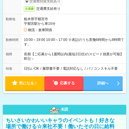
交通費別途支給あり
交通費支給有り
交通費
栃木県宇都宮市
勤務地
宇都宮駅から車10分
物流・倉庫関係
10:00～19:00 10:00～17:00 ※表記のうち実働6時間から8時間で
勤務時間
す。
長期【ご応募から1週間以内(最短2日目)のスピード就業が可能】
期間
即日～
日払いOK
/
履歴書不要
/
電話対応なし
/
パソコンスキル不要
特徴
気になる！
応募する
詳細へ
未読
ちいさいかわいいキャラのイベントも！好きな
場所で働ける☆来社不要！働いたその日に給料