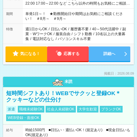
22:00 17:00～22:00 など こちら以外の時間もお気軽にご相談く
ださい！
単発1日～！ ★勤務開始日や期間はお気軽にご相談くださ
期間
い！ ＃8月～ ＃9月～
週1日からOK
/
日払いOK
/
履歴書不要
/
40～50代活躍中
/
副
特徴
業・WワークOK
/
服装自由
/
シフト勤務
/
10名以上の大量募
集
/
電話対応なし
/
パソコンスキル不要
気になる！
応募する
詳細へ
掲載日：2026.08.09
未読
短時間シフトあり！WEBでサクッと登録OK＊
クッキーなどの仕分け
派遣
職種未経験OK
社会人未経験OK
大学生歓迎
ブランクOK
WEB登録・面接OK
時給1500円 ■日払い・週払いOK！(規定あり) ■現金日払いも
給与
OK(規定あり)