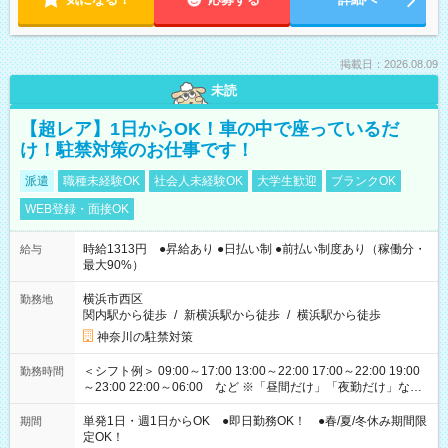
掲載日：2026.08.09
未読
【超レア】1日からOK！車の中で座っているだ
け！駐禁対策のお仕事です！
派遣
職種未経験OK
社会人未経験OK
大学生歓迎
ブランクOK
WEB登録・面接OK
時給1313円 ●昇給あり ●日払い制 ●前払い制度あり（稼働分・
給与
最大90%）
横浜市西区
勤務地
関内駅から徒歩
/
新横浜駅から徒歩
/
横浜駅から徒歩
神奈川の駐禁対策
＜シフト例＞ 09:00～17:00 13:00～22:00 17:00～22:00 19:00
勤務時間
～23:00 22:00～06:00 など ※「昼間だけ」「夜勤だけ」など
の希望OK
単発1日・週1日からOK ●即日勤務OK！ ●春/夏/冬休み期間限
期間
定OK！