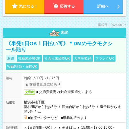
気になる！
応募する
詳細へ
掲載日：2026.08.07
未読
《単発1日OK！日払い可》＊DMのモクモクシ
ール貼り
派遣
職種未経験OK
社会人未経験OK
大学生歓迎
ブランクOK
WEB登録・面接OK
時給1,500円～1,875円
給与
交通費別途支給あり
■ 交通費規定内支給 ※派遣先による
交通費
横浜市磯子区
勤務地
新杉田駅から徒歩5分
/
洋光台駅から徒歩5分
/
磯子駅から徒
歩5分
/
…
■物流センターなど ■勤務地選べます
＜1日3時間～OK！＞ ▼ 例えば… ▼ 15:00～18:00 15:00～
勤務時間