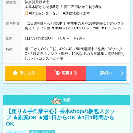
神奈川県厚木市
勤務地
本厚木駅から徒歩5分
/
愛甲石田駅から徒歩5分
■物流センターなど ■勤務地選べます
【1日3時間～も相談OK!】午前中のみや18時以降などのシフト
勤務時間
あり！ シフト例 ▼9:00～12:00 ▼9:00～17:00 ▼10:00～19:00
▼18:00～21:00
1日だけの単発OK！＃8月～ ＃9月～
期間
週1日からOK
/
日払いOK
/
40～50代活躍中
/
副業・Wワーク
特徴
OK
/
服装自由
/
シフト勤務
/
10名以上の大量募集
/
電話対応な
し
/
パソコンスキル不要
気になる！
応募する
詳細へ
未読
【座り＆手作業中心】香水shopの梱包スタッ
フ ★副業OK ★週1日からOK ★1日1時間から
OK