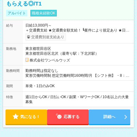
もらえる◎/T1
アルバイト
職種未経験OK
日給13,000円～
給与
＋交通費支給 ★交通費全額支給！ ┗案件により規定あり ★日払
いOK！（規定あり） ┗働いたその日に現金GET♪ お仕事後はコ
交通費別途支給あり
ンビニATMから 日払い分を引き落とせます！ 【試用期間】試
用期間なし
東京都世田谷区
勤務地
東京都世田谷区北沢（最寄り駅：下北沢駅）
株式会社ワンベルウッズ
勤務時間は指定なし
勤務時間
変形労働時間制 想定労働時間160時間/月 【シフト例】 ・8：00
～21：00
単発・1日のみOK
期間
週1日からOK / 日払いOK / 副業・WワークOK / 10名以上の大量
特徴
募集
気になる！
応募する
詳細へ