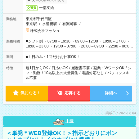
一部支給
交通費
東京都千代田区
勤務地
東京駅
/
水道橋駅
/
有楽町駅
/
…
株式会社マッシュ
■シフト例 ・07:00～19:30 ・09:00～12:00 ・10:00～17:00 ・
勤務時間
18:00～23:00 ・19:00～07:00 ・20:00～09:00 ・22:00～06:00
etc ★最短で3時間で5,120円のお仕事から 15時間で2万円近く稼
げるお仕事も！ ご希望のお時間に合わせてご紹介！ ※シフトは
■１日のみ・1回だけお仕事OK！
期間
現場によって異なります。 ※勿論、休憩時間はあるのでご安心
ください！
週1日からOK
/
日払いOK
/
履歴書不要
/
副業・WワークOK
/
シ
特徴
フト勤務
/
10名以上の大量募集
/
電話対応なし
/
パソコンスキ
ル不要
気になる！
応募する
詳細へ
掲載日：2026.08.04
未読
＜単発＊WEB登録OK！＞指示どおりにポン