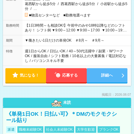
葛西駅から徒歩5分
/
西葛西駅から徒歩5分
/
小岩駅から徒歩5
分
/
…
■物流センターなど ■勤務地選べます
【1日3時間～も相談OK!】午前中のみや18時以降などのシフト
勤務時間
あり！ シフト例 ▼9:00～12:00 ▼9:00～17:00 ▼10:00～19:00
▼18:00～21:00
▼働きたい1日だけの単発OK ＃8月～ ＃9月～
期間
週1日からOK
/
日払いOK
/
40～50代活躍中
/
副業・Wワーク
特徴
OK
/
服装自由
/
シフト勤務
/
10名以上の大量募集
/
電話対応な
し
/
パソコンスキル不要
気になる！
応募する
詳細へ
掲載日：2026.08.07
未読
《単発1日OK！日払い可》＊DMのモクモクシ
ール貼り
派遣
職種未経験OK
社会人未経験OK
大学生歓迎
ブランクOK