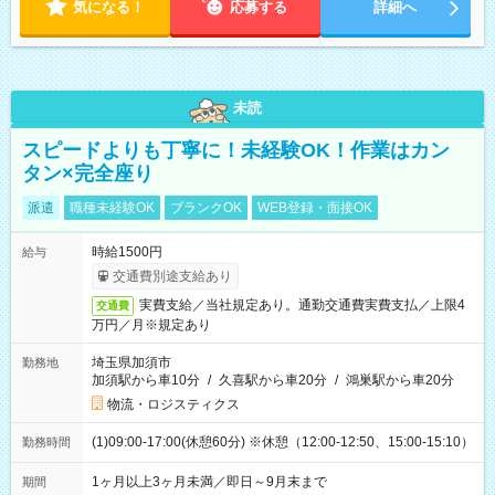
気になる！
応募する
詳細へ
未読
スピードよりも丁寧に！未経験OK！作業はカン
タン×完全座り
派遣
職種未経験OK
ブランクOK
WEB登録・面接OK
時給1500円
給与
交通費別途支給あり
実費支給／当社規定あり。通勤交通費実費支払／上限4
交通費
万円／月※規定あり
埼玉県加須市
勤務地
加須駅から車10分
/
久喜駅から車20分
/
鴻巣駅から車20分
物流・ロジスティクス
(1)09:00-17:00(休憩60分) ※休憩（12:00-12:50、15:00-15:10）
勤務時間
1ヶ月以上3ヶ月未満／即日～9月末まで
期間