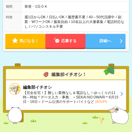
単発・1日ＯＫ
期間
週1日からOK
/
日払いOK
/
履歴書不要
/
40～50代活躍中
/
副
特徴
業・WワークOK
/
服装自由
/
10名以上の大量募集
/
電話対応な
し
/
パソコンスキル不要
気になる！
応募する
詳細へ
編集部イチオシ
【完全在宅！】難しい業務なし＆電話なし！ゆっくりの11
時～時短＊データ入力・事務、＜SEKAI NO OWARI＊8月15
日・16日＞ドーム公演のサポートバイトなど
(8/7UP!)