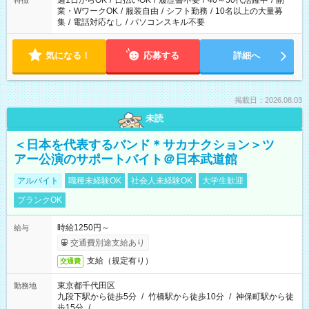
週1日からOK
/
日払いOK
/
履歴書不要
/
40～50代活躍中
/
副
特徴
業・WワークOK
/
服装自由
/
シフト勤務
/
10名以上の大量募
集
/
電話対応なし
/
パソコンスキル不要
気になる！
応募する
詳細へ
掲載日：2026.08.03
未読
＜日本を代表するバンド＊サカナクション＞ツ
アー公演のサポートバイト＠日本武道館
アルバイト
職種未経験OK
社会人未経験OK
大学生歓迎
ブランクOK
時給1250円～
給与
交通費別途支給あり
支給（規定有り）
交通費
東京都千代田区
勤務地
九段下駅から徒歩5分
/
竹橋駅から徒歩10分
/
神保町駅から徒
歩15分
/
…