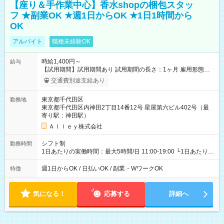
【座り＆手作業中心】香水shopの梱包スタッ
フ ★副業OK ★週1日からOK ★1日1時間から
OK
アルバイト
職種未経験OK
時給1,400円～
給与
【試用期間】試用期間あり 試用期間の長さ：1ヶ月 雇用形態、
給与は本採用時と同じです。
交通費別途支給あり
東京都千代田区
勤務地
東京都千代田区内神田2丁目14番12号 星屋第六ビル402号（最
寄り駅：神田駅）
Ａｌｌｅｙ株式会社
シフト制
勤務時間
1日あたりの実働時間：最大5時間/日 11:00-19:00 └1日あたりの
実働時間：1-5時間 └上記の時間帯内であれば、いつでも勤務可
能！ └平日・土曜日の中で、お好きな曜日でご勤務いただけま
週1日からOK / 日払いOK / 副業・WワークOK
特徴
す！ 【シフト例】 ・11:00～14:00 ・16:30～19:00 ・13:00～
18:00 などのように、自由な働き方が可能なお仕事です！
気になる！
応募する
詳細へ