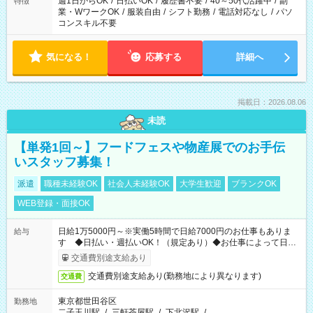
週1日からOK
/
日払いOK
/
履歴書不要
/
40～50代活躍中
/
副
特徴
業・WワークOK
/
服装自由
/
シフト勤務
/
電話対応なし
/
パソ
コンスキル不要
気になる！
応募する
詳細へ
掲載日：2026.08.06
未読
【単発1回～】フードフェスや物産展でのお手伝
いスタッフ募集！
派遣
職種未経験OK
社会人未経験OK
大学生歓迎
ブランクOK
WEB登録・面接OK
日給1万5000円～※実働5時間で日給7000円のお仕事もありま
給与
す ◆日払い・週払いOK！（規定あり）◆お仕事によって日給
も異なります
交通費別途支給あり
交通費別途支給あり(勤務地により異なります)
交通費
東京都世田谷区
勤務地
二子玉川駅
/
三軒茶屋駅
/
下北沢駅
/
…