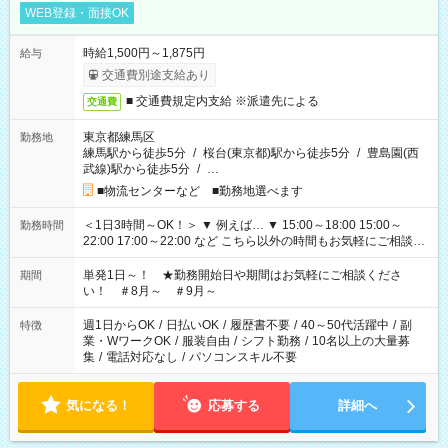
WEB登録・面接OK
時給1,500円～1,875円
給与
交通費別途支給あり
■ 交通費規定内支給 ※派遣先による
交通費
東京都練馬区
勤務地
練馬駅から徒歩5分
/
桜台(東京都)駅から徒歩5分
/
豊島園(西
武線)駅から徒歩5分
/
…
■物流センターなど ■勤務地選べます
＜1日3時間～OK！＞ ▼ 例えば… ▼ 15:00～18:00 15:00～
勤務時間
22:00 17:00～22:00 など こちら以外の時間もお気軽にご相談く
ださい！
単発1日～！ ★勤務開始日や期間はお気軽にご相談くださ
期間
い！ ＃8月～ ＃9月～
週1日からOK
/
日払いOK
/
履歴書不要
/
40～50代活躍中
/
副
特徴
業・WワークOK
/
服装自由
/
シフト勤務
/
10名以上の大量募
集
/
電話対応なし
/
パソコンスキル不要
気になる！
応募する
詳細へ