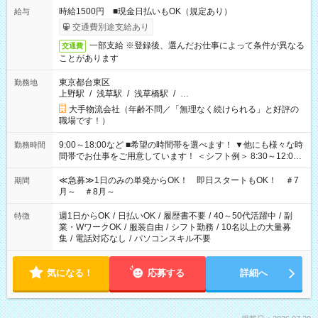
時給1500円 ■現金日払いもOK（規定あり）
給与
交通費別途支給あり
一部支給 ※登録後、選んだお仕事によって条件が異なる
交通費
ことがあります
東京都台東区
勤務地
上野駅
/
浅草駅
/
浅草橋駅
/
…
大手物流会社（年齢不問／「無理なく続けられる」と好評の
職場です！）
9:00～18:00など ■希望の時間帯を選べます！ ▼他にも様々な時
勤務時間
間帯でお仕事をご用意しています！ ＜シフト例＞ 8:30～12:00
17:00～22:00 13:00～22:00 22:00～翌6:00 など
≪急募≫1日のみの単発からOK！ 即日スタートもOK！ ＃7
期間
月～ ＃8月～
週1日からOK
/
日払いOK
/
履歴書不要
/
40～50代活躍中
/
副
特徴
業・WワークOK
/
服装自由
/
シフト勤務
/
10名以上の大量募
集
/
電話対応なし
/
パソコンスキル不要
気になる！
応募する
詳細へ