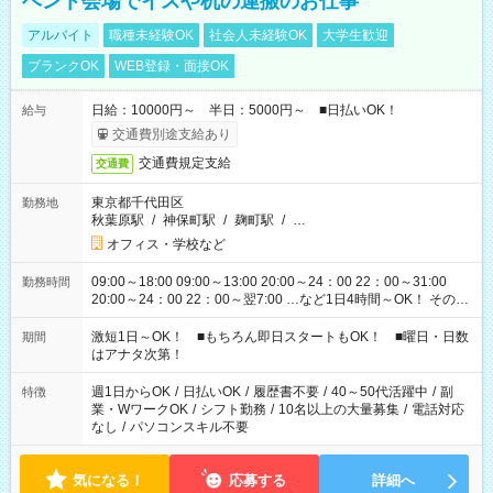
ベント会場でイスや机の運搬のお仕事
アルバイト
職種未経験OK
社会人未経験OK
大学生歓迎
ブランクOK
WEB登録・面接OK
日給：10000円～ 半日：5000円～ ■日払いOK！
給与
交通費別途支給あり
交通費規定支給
交通費
東京都千代田区
勤務地
秋葉原駅
/
神保町駅
/
麹町駅
/
…
オフィス・学校など
09:00～18:00 09:00～13:00 20:00～24：00 22：00～31:00
勤務時間
20:00～24：00 22：00～翌7:00 …など1日4時間～OK！ その他
シフトもございます！ お気軽にご相談ください！
激短1日～OK！ ■もちろん即日スタートもOK！ ■曜日・日数
期間
はアナタ次第！
週1日からOK
/
日払いOK
/
履歴書不要
/
40～50代活躍中
/
副
特徴
業・WワークOK
/
シフト勤務
/
10名以上の大量募集
/
電話対応
なし
/
パソコンスキル不要
気になる！
応募する
詳細へ