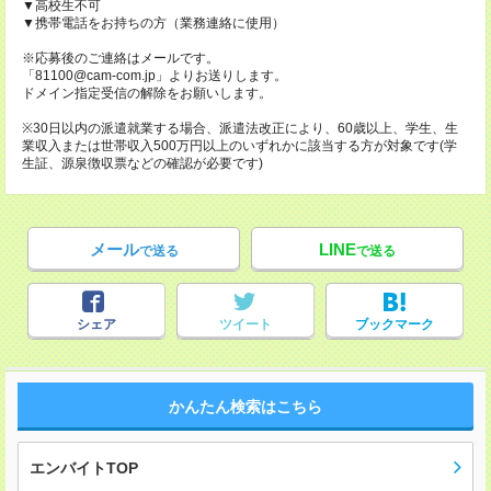
▼高校生不可
▼携帯電話をお持ちの方（業務連絡に使用）
※応募後のご連絡はメールです。
「81100@cam-com.jp」よりお送りします。
ドメイン指定受信の解除をお願いします。
※30日以内の派遣就業する場合、派遣法改正により、60歳以上、学生、生
業収入または世帯収入500万円以上のいずれかに該当する方が対象です(学
生証、源泉徴収票などの確認が必要です)
メール
LINE
で送る
で送る
シェア
ツイート
ブックマーク
かんたん検索はこちら
エンバイトTOP