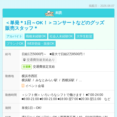
掲載日：2026.08.07
未読
＜単発＊1日～OK！＞コンサートなどのグッズ
販売スタッフ＊
アルバイト
職種未経験OK
社会人未経験OK
大学生歓迎
ブランクOK
WEB登録・面接OK
日給1万5000円～ ■最大で日給2万8500円！
給与
交通費別途支給あり
交通費規定支給
交通費
横浜市西区
勤務地
横浜駅
/
みなとみらい駅
/
西横浜駅
/
…
イベント会場
＜シフト例＞ いろいろなシフトで働けます！ ■7:00-24:00
勤務時間
■8:00-21:00 ■9:00-21:00 ■18:00-翌7:00 ■20:30-翌11:00 など
単発1日～OK!
期間