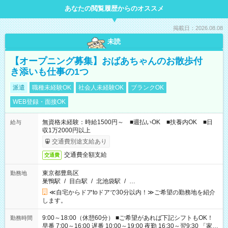
あなたの閲覧履歴からのオススメ
掲載日：2026.08.08
未読
【オープニング募集】おばあちゃんのお散歩付
き添いも仕事の1つ
派遣
職種未経験OK
社会人未経験OK
ブランクOK
WEB登録・面接OK
無資格未経験：時給1500円～ ■週払いOK ■扶養内OK ■日
給与
収1万2000円以上
交通費別途支給あり
交通費全額支給
交通費
東京都豊島区
勤務地
巣鴨駅
/
目白駅
/
北池袋駅
/
…
≪自宅からドアtoドアで30分以内！≫ご希望の勤務地を紹介
します。
9:00～18:00（休憩60分） ■ご希望があれば下記シフトもOK！
勤務時間
早番 7:00～16:00 遅番 10:00～19:00 夜勤 16:30～翌9:30 「家族