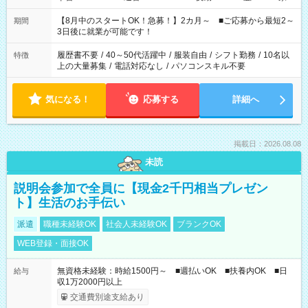
と休みを合わせたい」 「余裕を持って夕飯の準備がしたい」
「できれば残業はしたくない」 など、ご希望を教えてください
【8月中のスタートOK！急募！】2カ月～ ■ご応募から最短2～
期間
ね。 ※Wワーク希望の方へ 今ご覧のお仕事で希望する勤務時間
3日後に就業が可能です！
と、もう1つのお仕事の勤務時間。 合計で週40時間を超える場
合は応募できません。
履歴書不要
/
40～50代活躍中
/
服装自由
/
シフト勤務
/
10名以
特徴
上の大量募集
/
電話対応なし
/
パソコンスキル不要
気になる！
応募する
詳細へ
掲載日：2026.08.08
未読
説明会参加で全員に【現金2千円相当プレゼン
ト】生活のお手伝い
派遣
職種未経験OK
社会人未経験OK
ブランクOK
WEB登録・面接OK
無資格未経験：時給1500円～ ■週払いOK ■扶養内OK ■日
給与
収1万2000円以上
交通費別途支給あり