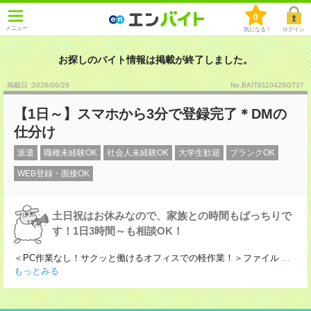
0
メニュー
気になる！
ログイン
お探しのバイト情報は掲載が終了しました。
掲載日 :2026
/
06
/
29
No.BAIT8110429GT37
【1日～】スマホから3分で登録完了＊DMの
仕分け
派遣
職種未経験OK
社会人未経験OK
大学生歓迎
ブランクOK
WEB登録・面接OK
土日祝はお休みなので、家族との時間もばっちりで
す！1日3時間～も相談OK！
＜PC作業なし！サクッと働けるオフィスでの軽作業！＞ファイル
...
もっとみる