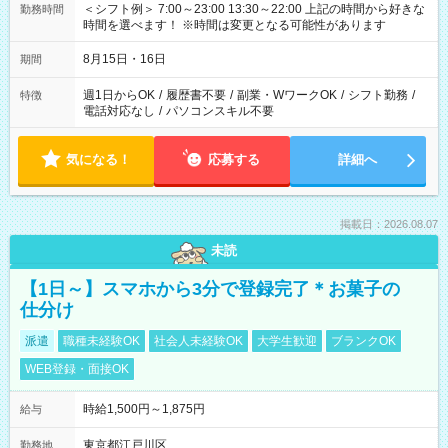
＜シフト例＞ 7:00～23:00 13:30～22:00 上記の時間から好きな
勤務時間
時間を選べます！ ※時間は変更となる可能性があります
8月15日・16日
期間
週1日からOK
/
履歴書不要
/
副業・WワークOK
/
シフト勤務
/
特徴
電話対応なし
/
パソコンスキル不要
気になる！
応募する
詳細へ
掲載日：2026.08.07
未読
【1日～】スマホから3分で登録完了＊お菓子の
仕分け
派遣
職種未経験OK
社会人未経験OK
大学生歓迎
ブランクOK
WEB登録・面接OK
時給1,500円～1,875円
給与
東京都江戸川区
勤務地