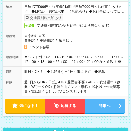
日給1万5000円～※実働5時間で日給7000円のお仕事もありま
給与
す ◆日払い・週払いOK！（規定あり）◆お仕事によって日給
も異なります
交通費別途支給あり
交通費別途支給あり(勤務地により異なります)
交通費
東京都江東区
勤務地
豊洲駅
/
東陽町駅
/
亀戸駅
/
…
イベント会場
▼シフト例 ・08：00～19：00 ・09：00～18：00 ・10：00～
勤務時間
17：00 ・13：00～22：00 ・16：00～21：00 など多数！ ※お
仕事により勤務時間が異なります
即日～OK！ ◆お好きな日1日～働けます ◆急募
期間
週1日からOK
/
日払いOK
/
履歴書不要
/
40～50代活躍中
/
副
特徴
業・WワークOK
/
服装自由
/
シフト勤務
/
10名以上の大量募
集
/
電話対応なし
/
パソコンスキル不要
気になる！
応募する
詳細へ