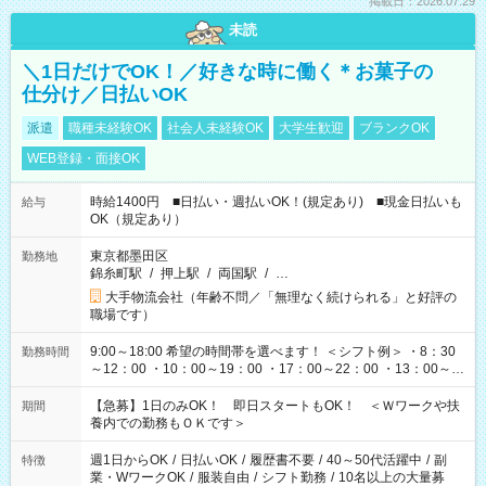
掲載日：2026.07.29
未読
＼1日だけでOK！／好きな時に働く＊お菓子の
仕分け／日払いOK
派遣
職種未経験OK
社会人未経験OK
大学生歓迎
ブランクOK
WEB登録・面接OK
時給1400円 ■日払い・週払いOK！(規定あり) ■現金日払いも
給与
OK（規定あり）
東京都墨田区
勤務地
錦糸町駅
/
押上駅
/
両国駅
/
…
大手物流会社（年齢不問／「無理なく続けられる」と好評の
職場です）
9:00～18:00 希望の時間帯を選べます！ ＜シフト例＞ ・8：30
勤務時間
～12：00 ・10：00～19：00 ・17：00～22：00 ・13：00～
22：00 ・22：00～翌6：00 など
【急募】1日のみOK！ 即日スタートもOK！ ＜Ｗワークや扶
期間
養内での勤務もＯＫです＞
週1日からOK
/
日払いOK
/
履歴書不要
/
40～50代活躍中
/
副
特徴
業・WワークOK
/
服装自由
/
シフト勤務
/
10名以上の大量募