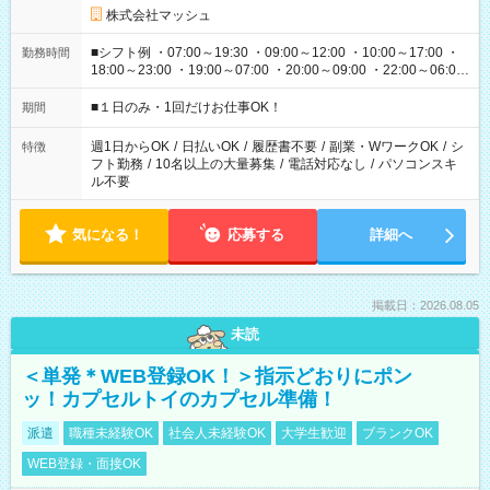
株式会社マッシュ
■シフト例 ・07:00～19:30 ・09:00～12:00 ・10:00～17:00 ・
勤務時間
18:00～23:00 ・19:00～07:00 ・20:00～09:00 ・22:00～06:00
etc ★最短で3時間で5,120円のお仕事から 15時間で2万円近く稼
げるお仕事も！ ご希望のお時間に合わせてご紹介！ ※シフトは
■１日のみ・1回だけお仕事OK！
期間
現場によって異なります。 ※勿論、休憩時間はあるのでご安心
ください！
週1日からOK
/
日払いOK
/
履歴書不要
/
副業・WワークOK
/
シ
特徴
フト勤務
/
10名以上の大量募集
/
電話対応なし
/
パソコンスキ
ル不要
気になる！
応募する
詳細へ
掲載日：2026.08.05
未読
＜単発＊WEB登録OK！＞指示どおりにポン
ッ！カプセルトイのカプセル準備！
派遣
職種未経験OK
社会人未経験OK
大学生歓迎
ブランクOK
WEB登録・面接OK