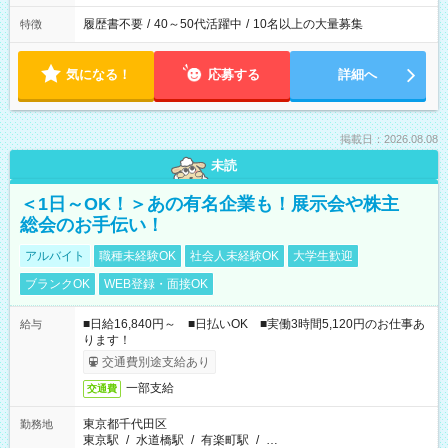
履歴書不要
/
40～50代活躍中
/
10名以上の大量募集
特徴
気になる！
応募する
詳細へ
掲載日：2026.08.08
未読
＜1日～OK！＞あの有名企業も！展示会や株主
総会のお手伝い！
アルバイト
職種未経験OK
社会人未経験OK
大学生歓迎
ブランクOK
WEB登録・面接OK
■日給16,840円～ ■日払いOK ■実働3時間5,120円のお仕事あ
給与
ります！
交通費別途支給あり
一部支給
交通費
東京都千代田区
勤務地
東京駅
/
水道橋駅
/
有楽町駅
/
…