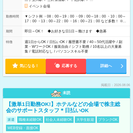
イベント会場
▼シフト例 ・08：00～19：00 ・09：00～18：00 ・10：00～
勤務時間
17：00 ・13：00～22：00 ・16：00～21：00 など多数！ ※お
仕事により勤務時間が異なります
即日～OK！ ◆お好きな日1日～働けます ◆急募
期間
週1日からOK
/
日払いOK
/
履歴書不要
/
40～50代活躍中
/
副
特徴
業・WワークOK
/
服装自由
/
シフト勤務
/
10名以上の大量募
集
/
電話対応なし
/
パソコンスキル不要
気になる！
応募する
詳細へ
掲載日：2026.08.06
未読
【激単1日勤務OK!】ホテルなどの会場で株主総
会のサポートスタッフ＊日払いOK
派遣
職種未経験OK
社会人未経験OK
大学生歓迎
ブランクOK
WEB登録・面接OK