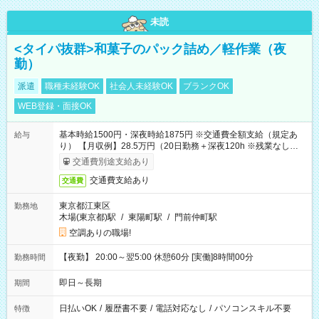
未読
<タイパ抜群>和菓子のパック詰め／軽作業（夜
勤）
派遣
職種未経験OK
社会人未経験OK
ブランクOK
WEB登録・面接OK
基本時給1500円・深夜時給1875円 ※交通費全額支給（規定あ
給与
り） 【月収例】28.5万円（20日勤務＋深夜120h ※残業なしの場
合）
交通費別途支給あり
交通費支給あり
交通費
東京都江東区
勤務地
木場(東京都)駅
/
東陽町駅
/
門前仲町駅
空調ありの職場!
【夜勤】 20:00～翌5:00 休憩60分 [実働]8時間00分
勤務時間
即日～長期
期間
日払いOK
/
履歴書不要
/
電話対応なし
/
パソコンスキル不要
特徴