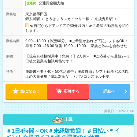
交通費全額支給
交通費
東京都墨田区
勤務地
錦糸町駅
/
とうきょうスカイツリー駅
/
京成曳舟駅
/
…
≪自宅からドアtoドアで30分以内！≫ご希望の勤務地を紹介
します。
9:00～18:00（休憩60分） ■ご希望があれば下記シフトもOK！
勤務時間
早番 7:00～16:00 遅番 10:00～19:00 「家族と休みを合わせた
い」 「余裕を持って夕飯の準備がしたい」 「できれば残業はし
たくない」 など、ご希望を教えてくださいね。 ※Wワーク希望
【現在も積極採用中！急募！】2カ月～ ■ご応募から最短2～3
期間
の方へ 今ご覧のお仕事で希望する勤務時間と、もう1つのお仕事
日後の就業も相談可能です！
の勤務時間。 合計で週40時間を超える場合は応募できません。
履歴書不要
/
40～50代活躍中
/
服装自由
/
シフト勤務
/
10名以
特徴
上の大量募集
/
電話対応なし
/
パソコンスキル不要
気になる！
応募する
詳細へ
掲載日：2026.08.06
未読
＃1日4時間～OK＃未経験歓迎！＃日払い＊イ