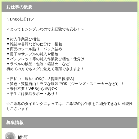
お仕事の概要
＼DMの仕分け／
＜とってもシンプルなので未経験でも安心！＞
▼封入作業及び梱包
▼雑誌や書籍などの仕分け・梱包
▼商品のシール貼り・パック詰め
▼冊子やサンプルの封入や梱包
▼パンフレット等の封入作業及び梱包・仕分け
▼ラベルの検品・包装・箱詰め など
初めての方でもスグに覚えて活躍できますよ！
＊日払い・週払いOK(2～3営業日後振込)！
＊髪色・髪型自由！ラフな服装でOK（ジーンズ・スニーカーなど)）！
＊来社不要！WEBから登録OK！
＊学生には就活サポートあり！
※ご応募のタイミングによっては、ご希望のお仕事をご紹介できない可能性
もございます
募集情報
給与