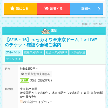
気になる！
応募する
詳細へ
掲載日：2026.08.07
未読
【8/15・16】＜セカオワ＠東京ドーム！＞LIVE
のチケット確認や会場ご案内
アルバイト
職種未経験OK
社会人未経験OK
大学生歓迎
ブランクOK
時給1250円～
給与
交通費別途支給あり
支給（規定有り）
交通費
東京都文京区
勤務地
後楽園駅から徒歩5分
/
水道橋駅から徒歩5分
/
春日(東京都)駅
から徒歩7分
株式会社ライブパワー