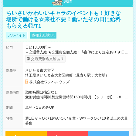
未読
ちいさいかわいいキャラのイベントも！好きな
場所で働ける☆来社不要！働いたその日に給料
もらえる◎/T1
アルバイト
職種未経験OK
日給13,000円～
給与
＋交通費支給 ★交通費全額支給！ ┗案件により規定あり ★日払
いOK！（規定あり） ┗働いたその日に現金GET♪ お仕事後はコ
交通費別途支給あり
ンビニATMから 日払い分を引き落とせます！ 【試用期間】試
用期間なし
さいたま市大宮区
勤務地
埼玉県さいたま市大宮区錦町（最寄り駅：大宮駅）
株式会社ワンベルウッズ
勤務時間は指定なし
勤務時間
変形労働時間制 想定労働時間160時間/月 【シフト例】 ・8：00
～21：00
単発・1日のみOK
期間
週1日からOK / 日払いOK / 副業・WワークOK / 10名以上の大量
特徴
募集