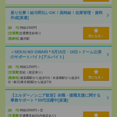
座り仕事！給与即払いOK！高時給！在庫管理・資料
作成[派遣]
[給 与]
時給1500円
[交通費]
交通費支給有り
気になる！
[勤務地]
藤沢駅
＜SEKAI NO OWARI＊8月15日・16日＞ドーム公演
のサポートバイト[アルバイト]
[給 与]
時給1250円～
[交通費]
支給（規定有り）
気になる！
[勤務地]
後楽園駅から徒歩5分
/
水道橋駅から徒歩5
分
/
春日(東京都)駅から徒歩7分
【エルダー／シニア歓迎】休職・復職支援に関する
事務サポート＊50代活躍中[派遣]
[給 与]
時給2000円＋交
[交通費]
交通費支給(社内規定あり)