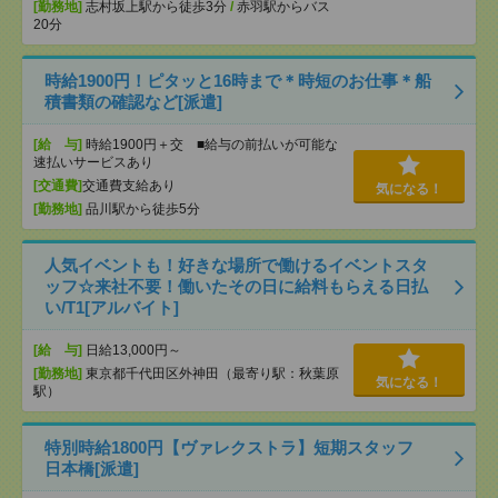
[勤務地]
志村坂上駅から徒歩3分
/
赤羽駅からバス
20分
時給1900円！ピタッと16時まで＊時短のお仕事＊船
積書類の確認など[派遣]
[給 与]
時給1900円＋交 ■給与の前払いが可能な
速払いサービスあり
[交通費]
交通費支給あり
気になる！
[勤務地]
品川駅から徒歩5分
人気イベントも！好きな場所で働けるイベントスタ
ッフ☆来社不要！働いたその日に給料もらえる日払
い/T1[アルバイト]
[給 与]
日給13,000円～
[勤務地]
東京都千代田区外神田（最寄り駅：秋葉原
気になる！
駅）
特別時給1800円【ヴァレクストラ】短期スタッフ
日本橋[派遣]