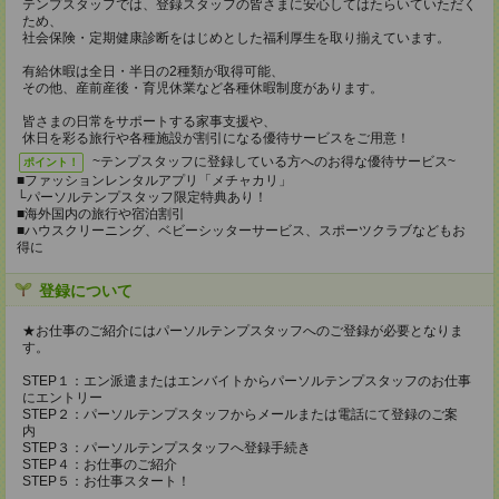
テンプスタッフでは、登録スタッフの皆さまに安心してはたらいていただく
ため、
社会保険・定期健康診断をはじめとした福利厚生を取り揃えています。
有給休暇は全日・半日の2種類が取得可能、
その他、産前産後・育児休業など各種休暇制度があります。
皆さまの日常をサポートする家事支援や、
休日を彩る旅行や各種施設が割引になる優待サービスをご用意！
~テンプスタッフに登録している方へのお得な優待サービス~
ポイント！
■ファッションレンタルアプリ「メチャカリ」
└パーソルテンプスタッフ限定特典あり！
■海外国内の旅行や宿泊割引
■ハウスクリーニング、ベビーシッターサービス、スポーツクラブなどもお
得に
登録について
★お仕事のご紹介にはパーソルテンプスタッフへのご登録が必要となりま
す。
STEP１：エン派遣またはエンバイトからパーソルテンプスタッフのお仕事
にエントリー
STEP２：パーソルテンプスタッフからメールまたは電話にて登録のご案
内
STEP３：パーソルテンプスタッフへ登録手続き
STEP４：お仕事のご紹介
STEP５：お仕事スタート！