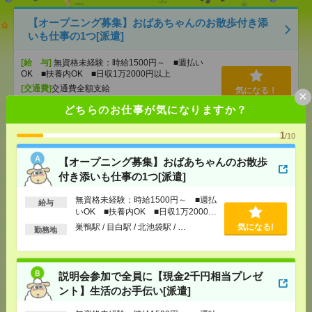
【オープニング募集】おばあちゃんのお散歩付き添
いも仕事の1つ[派遣]
[給 与]
無資格未経験：時給1500円～ ■週払い
OK ■扶養内OK ■日収1万2000円以上
[交通費]
交通費全額支給
気になる！
×
[勤務地]
巣鴨駅
/
目白駅
/
北池袋駅
/
…
どちらのお仕事が気になりますか？
1
/10
説明会参加で全員に【現金2千円相当プレゼント】生
活のお手伝い[派遣]
【オープニング募集】おばあちゃんのお散歩
付き添いも仕事の1つ[派遣]
[給 与]
無資格未経験：時給1500円～ ■週払い
OK ■扶養内OK ■日収1万2000円以上
無資格未経験：時給1500円～ ■週払
給与
[交通費]
交通費全額支給
いOK ■扶養内OK ■日収1万2000円
気になる！
[勤務地]
錦糸町駅
/
とうきょうスカイツリー駅
/
京
以上
巣鴨駅 / 目白駅 / 北池袋駅 / …
気になる!
成曳舟駅
/
…
勤務地
時給2000円＊＼残業ナシ×駅近／専門商社での輸出入
説明会参加で全員に【現金2千円相当プレゼ
業務！[派遣]
ント】生活のお手伝い[派遣]
[給 与]
時給2000円