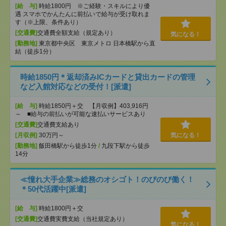
[給 与]
時給1800円 ※ご経験・スキルにより優
遇 スマホでかんたんに前払いで給与が受け取れま
す（※上限、条件あり）
[交通費]
交通費全額支給（規定あり）
気になる！
[勤務地]
東京都中央区 東京メトロ 日本橋駅から直
結（徒歩1分）
時給1850円＊返却済みICカードと貸出カードの管理
など入館対応などの受付！[派遣]
[給 与]
時給1850円＋交 【月収例】403,916円
～ ■給与の前払いが可能な速払いサービスあり
[交通費]
交通費支給あり
[月収例]
30万円～
気になる！
[勤務地]
飯田橋駅から徒歩1分
/
九段下駅から徒歩
14分
≪憧れ大手企業≫総務のオシゴト！のびのび働く！
＊50代活躍中[派遣]
[給 与]
時給1800円＋交
[交通費]
交通費実費支給（当社規定あり）
気になる！