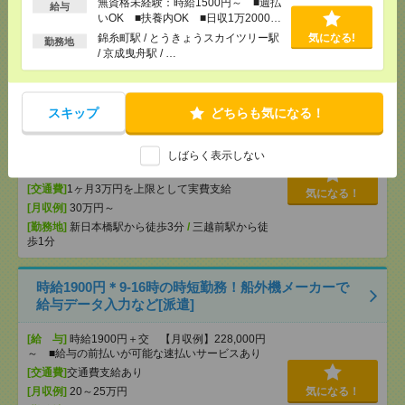
無資格未経験：時給1500円～ ■週払
給与
[交通費]
全額支給
いOK ■扶養内OK ■日収1万2000円
気になる！
[勤務地]
新御徒町駅から徒歩2分
以上
錦糸町駅 / とうきょうスカイツリー駅
気になる!
勤務地
/ 京成曳舟駅 / …
【在宅勤務OK】時給3000円！10～16時＊残業ほぼな
し▼新日本橋で一般事務[派遣]
スキップ
どちらも気になる！
[給 与]
時給3000円 月収例 30万円 時給3000円×
実働5h×週5日×4週 ※月収例を保証するものではあ
しばらく表示しない
りません。※給与即受取りサービス利用可（利用条
件有）
[交通費]
1ヶ月3万円を上限として実費支給
気になる！
[月収例]
30万円～
[勤務地]
新日本橋駅から徒歩3分
/
三越前駅から徒
歩1分
時給1900円＊9-16時の時短勤務！船外機メーカーで
給与データ入力など[派遣]
[給 与]
時給1900円＋交 【月収例】228,000円
～ ■給与の前払いが可能な速払いサービスあり
[交通費]
交通費支給あり
[月収例]
20～25万円
気になる！