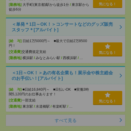
気になる！
[勤務地]
大手町(東京都)駅から徒歩1分
/
東京駅から
徒歩6分
＜単発＊1日～OK！＞コンサートなどのグッズ販売
スタッフ＊[アルバイト]
[給 与]
日給1万5000円～ ■最大で日給2万8500
円！
[交通費]
交通費規定支給
気になる！
[勤務地]
横浜駅
/
みなとみらい駅
/
西横浜駅
/
…
＜1日～OK！＞あの有名企業も！展示会や株主総会
のお手伝い！[アルバイト]
[給 与]
■日給16,840円～ ■日払いOK ■実働3時
間5,120円のお仕事あります！
[交通費]
一部支給
気になる！
[勤務地]
東京駅
/
水道橋駅
/
有楽町駅
/
…
すべて見る