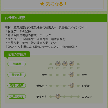
気になる！
お仕事の概要
商材：産業用部品や電気機器の輸出入○ 航空便がメインです！
＊受注データの登録
＊船積み関連書類の作成・チェック
＊スケジュール調整や出入庫処理、請求書発行
＊出荷作業・梱包・社内運搬作業 など
【OAスキル】既にあるExcelデータに入力できればOK＊
職場の雰囲気
年齢層
20代
30
40
50
60
男女比率
女性
男性
職場の様子
活気あり
しずか
仕事の仕方
テキパキ
コツコツ