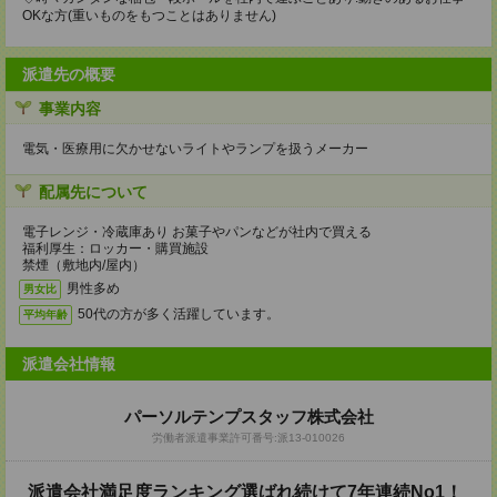
OKな方(重いものをもつことはありません)
派遣先の概要
事業内容
電気・医療用に欠かせないライトやランプを扱うメーカー
配属先について
電子レンジ・冷蔵庫あり お菓子やパンなどが社内で買える
福利厚生：ロッカー・購買施設
禁煙（敷地内/屋内）
男性多め
男女比
50代の方が多く活躍しています。
平均年齢
派遣会社情報
パーソルテンプスタッフ株式会社
労働者派遣事業許可番号:派13-010026
派遣会社満足度ランキング選ばれ続けて7年連続No1！