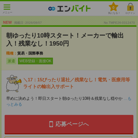
0
メニュー
気になる！
ログイン
NEW
掲載日 :2026
/
08
/
07
No.TMPE26-0312470
朝ゆったり10時スタート！メーカーで輸出
入！残業なし！1950円
職種：
貿易・国際事務
派遣
WEB登録・面接OK
＼17：15ぴったり退社／残業なし！電気・医療用等
ライトの輸出入サポート
早めに決めよう！即日スタート朝ゆったり10時＆残業なし穏やか
...も
っとみる
応募ページへ