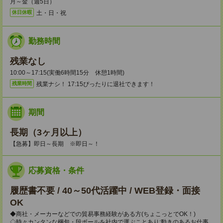
月～金（週5日）
土・日・祝
休日休暇
勤務時間
残業なし
10:00～17:15(実働6時間15分 休憩1時間)
残業ナシ！ 17:15ぴったりに退社できます！
残業時間
期間
長期（3ヶ月以上）
【急募】即日～長期 ※即日～！
応募資格・条件
履歴書不要 / 40～50代活躍中 / WEB登録・面接
OK
◆商社・メーカーなどでの貿易事務経験がある方(ちょこっとでOK！)
◇時々カンタンな梱包・段ボールを社内で運ぶことあり:動きのあるお仕事