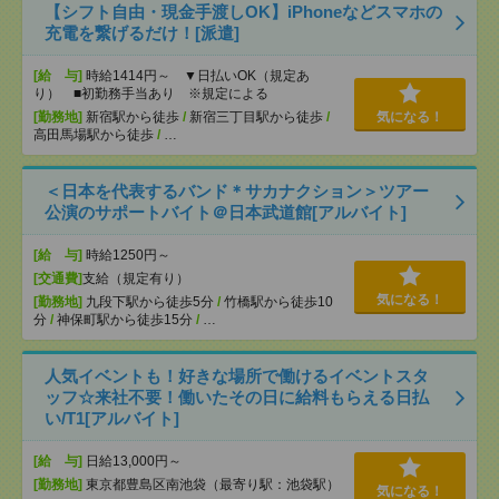
【シフト自由・現金手渡しOK】iPhoneなどスマホの
充電を繋げるだけ！[派遣]
[給 与]
時給1414円～ ▼日払いOK（規定あ
り） ■初勤務手当あり ※規定による
[勤務地]
新宿駅から徒歩
/
新宿三丁目駅から徒歩
/
気になる！
高田馬場駅から徒歩
/
…
＜日本を代表するバンド＊サカナクション＞ツアー
公演のサポートバイト＠日本武道館[アルバイト]
[給 与]
時給1250円～
[交通費]
支給（規定有り）
気になる！
[勤務地]
九段下駅から徒歩5分
/
竹橋駅から徒歩10
分
/
神保町駅から徒歩15分
/
…
人気イベントも！好きな場所で働けるイベントスタ
ッフ☆来社不要！働いたその日に給料もらえる日払
い/T1[アルバイト]
[給 与]
日給13,000円～
[勤務地]
東京都豊島区南池袋（最寄り駅：池袋駅）
気になる！