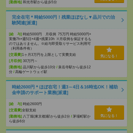
[勤務地]
和光市駅から徒歩5分
完全在宅＊時給5000円！残業ほぼなし▼品川での治
験関連[派遣]
[給 与]
時給5000円 月収例 75万円 時給5000円×
実働7h×週5日×4週+残業10h ※月収例を保証するも
のではありません。※給与即受取りサービス利用可
（利用条件有）
[交通費]
1ヶ月3万円を上限として実費支給
気になる！
[月収例]
30万円～
[勤務地]
品川駅から徒歩10分
/
泉岳寺駅から徒歩12
分
/
高輪ゲートウェイ駅
時給2600円＊ほぼ在宅！週3～4日＆16時迄OK！補助
金申請のサポート業務[派遣]
[給 与]
時給2600円
[交通費]
全額支給
気になる！
[勤務地]
八丁堀(東京都)駅から徒歩2分
/
茅場町駅か
ら徒歩6分