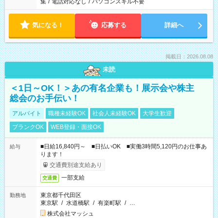
集
/
電話対応なし
/
パソコンスキル不要
気になる！
応募する
詳細へ
掲載日：2026.08.08
未読
＜1日～OK！＞あの有名企業も！展示会や株主
総会のお手伝い！
アルバイト
職種未経験OK
社会人未経験OK
大学生歓迎
ブランクOK
WEB登録・面接OK
■日給16,840円～ ■日払いOK ■実働3時間5,120円のお仕事あ
給与
ります！
交通費別途支給あり
一部支給
交通費
東京都千代田区
勤務地
東京駅
/
水道橋駅
/
有楽町駅
/
…
株式会社マッシュ