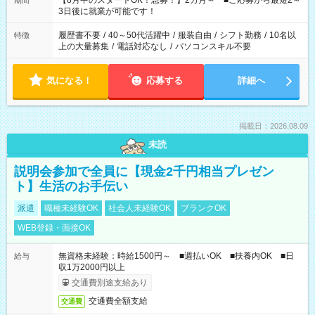
【8月中のスタートOK！急募！】2カ月～ ■ご応募から最短2～
期間
ね。 ※Wワーク希望の方へ 今ご覧のお仕事で希望する勤務時間
3日後に就業が可能です！
と、もう1つのお仕事の勤務時間。 合計で週40時間を超える場
合は応募できません。
履歴書不要
/
40～50代活躍中
/
服装自由
/
シフト勤務
/
10名以
特徴
上の大量募集
/
電話対応なし
/
パソコンスキル不要
気になる！
応募する
詳細へ
掲載日：2026.08.09
未読
説明会参加で全員に【現金2千円相当プレゼン
ト】生活のお手伝い
派遣
職種未経験OK
社会人未経験OK
ブランクOK
WEB登録・面接OK
無資格未経験：時給1500円～ ■週払いOK ■扶養内OK ■日
給与
収1万2000円以上
交通費別途支給あり
交通費全額支給
交通費