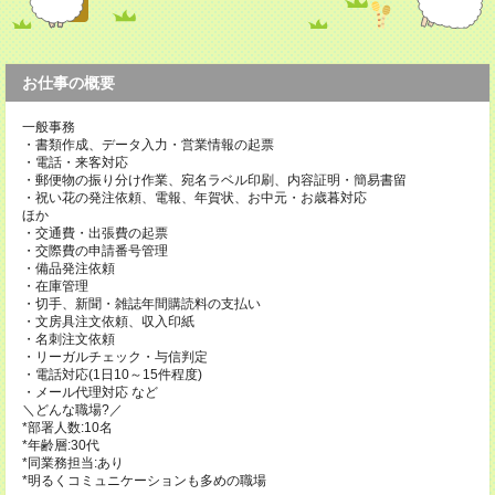
お仕事の概要
一般事務
・書類作成、データ入力・営業情報の起票
・電話・来客対応
・郵便物の振り分け作業、宛名ラベル印刷、内容証明・簡易書留
・祝い花の発注依頼、電報、年賀状、お中元・お歳暮対応
ほか
・交通費・出張費の起票
・交際費の申請番号管理
・備品発注依頼
・在庫管理
・切手、新聞・雑誌年間購読料の支払い
・文房具注文依頼、収入印紙
・名刺注文依頼
・リーガルチェック・与信判定
・電話対応(1日10～15件程度)
・メール代理対応 など
＼どんな職場?／
*部署人数:10名
*年齢層:30代
*同業務担当:あり
*明るくコミュニケーションも多めの職場