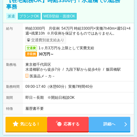
【在宅勤務OK】時給3300円！水道橋での総務
事務
派遣
ブランクOK
WEB登録・面接OK
時給3300円 月収例 54万円 時給3300円×実働7h40m×週5日×4
給与
週+残業10h ※月収例を保証するものではありません。
交通費別途支給あり
1ヶ月3万円を上限として実費支給
交通費
30万円～
月収例
東京都千代田区
勤務地
水道橋駅から徒歩7分
/
九段下駅から徒歩4分
/
飯田橋駅
医薬品メ－カ－
09:00-17:40（休憩60分）実働7時間40分
勤務時間
即日～長期 ※開始日相談OK
期間
履歴書不要
特徴
気になる！
応募する
詳細へ