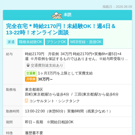
掲載日：2026.08.09
未読
完全在宅＊時給2170円！未経験OK！週4日＆
13-22時！オンライン面談
派遣
職種未経験OK
ブランクOK
WEB登録・面接OK
時給2170円 月収例 34万円 時給2170円×実働8h×週5日×4
給与
週 ※月収例を保証するものではありません。※給与即受取りサ
ービス利用可（利用条件有）
交通費別途支給あり
1ヶ月3万円を上限として実費支給
交通費
30万円～
月収例
東京都港区
勤務地
田町(東京都)駅から徒歩4分
/
三田(東京都)駅から徒歩6分
コンサルタント・シンクタンク
13:00-22:00（休憩60分）実働8時間（残業少なめ！）
勤務時間
即日～長期 ※開始日相談OK
期間
履歴書不要
特徴