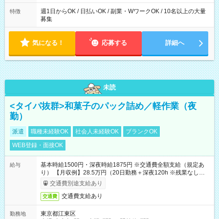
た時間になります。
週1日からOK / 日払いOK / 副業・WワークOK / 10名以上の大量
特徴
募集
気になる！
応募する
詳細へ
未読
<タイパ抜群>和菓子のパック詰め／軽作業（夜
勤）
派遣
職種未経験OK
社会人未経験OK
ブランクOK
WEB登録・面接OK
基本時給1500円・深夜時給1875円 ※交通費全額支給（規定あ
給与
り） 【月収例】28.5万円（20日勤務＋深夜120h ※残業なしの場
合）
交通費別途支給あり
交通費支給あり
交通費
東京都江東区
勤務地