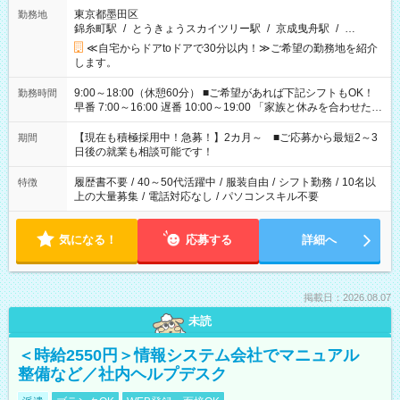
東京都墨田区
勤務地
錦糸町駅
/
とうきょうスカイツリー駅
/
京成曳舟駅
/
…
≪自宅からドアtoドアで30分以内！≫ご希望の勤務地を紹介
します。
9:00～18:00（休憩60分） ■ご希望があれば下記シフトもOK！
勤務時間
早番 7:00～16:00 遅番 10:00～19:00 「家族と休みを合わせた
い」 「余裕を持って夕飯の準備がしたい」 「できれば残業はし
たくない」 など、ご希望を教えてくださいね。 ※Wワーク希望
【現在も積極採用中！急募！】2カ月～ ■ご応募から最短2～3
期間
の方へ 今ご覧のお仕事で希望する勤務時間と、もう1つのお仕事
日後の就業も相談可能です！
の勤務時間。 合計で週40時間を超える場合は応募できません。
履歴書不要
/
40～50代活躍中
/
服装自由
/
シフト勤務
/
10名以
特徴
上の大量募集
/
電話対応なし
/
パソコンスキル不要
気になる！
応募する
詳細へ
掲載日：2026.08.07
未読
＜時給2550円＞情報システム会社でマニュアル
整備など／社内ヘルプデスク