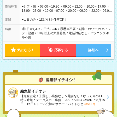
■シフト例 ・07:00～19:30 ・09:00～12:00 ・10:00～17:00 ・
勤務時間
18:00～23:00 ・19:00～07:00 ・20:00～09:00 ・22:00～06:00
etc ★最短で3時間で5,120円のお仕事から 15時間で2万円近く稼
げるお仕事も！ ご希望のお時間に合わせてご紹介！ ※シフトは
■１日のみ・1回だけお仕事OK！
期間
現場によって異なります。 ※勿論、休憩時間はあるのでご安心
ください！
週1日からOK
/
日払いOK
/
履歴書不要
/
副業・WワークOK
/
シ
特徴
フト勤務
/
10名以上の大量募集
/
電話対応なし
/
パソコンスキ
ル不要
気になる！
応募する
詳細へ
編集部イチオシ
【完全在宅！】難しい業務なし＆電話なし！ゆっくりの11
時～時短＊データ入力・事務、＜SEKAI NO OWARI＊8月15
日・16日＞ドーム公演のサポートバイトなど
(8/7UP!)