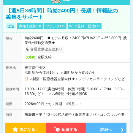
【週5日×6時間】時給2400円！長期！情報誌の
編集をサポート
派遣
職種未経験OK
ブランクOK
WEB登録・面接OK
時給2400円 ◆モデル月収：2400円×7H×21日＝352,800円+残
給与
業代+通勤交通費★
交通費別途支給あり
全額支給
交通費
東京都中央区
勤務地
浜町駅から徒歩1分
/
人形町駅から徒歩7分
＜製薬・医療機器企業向け★＞メディカルライティングなど
10:00～17:00(実働6時間 休憩1時間) ※10:00～17:00、9:30～
勤務時間
16:30などミニマム6時間で時短相談OK！
2026年09月上旬～長期 ※9月～！
期間
履歴書不要
/
40～50代活躍中
/
服装自由
/
パソコンスキル不要
特徴
気になる！
応募する
詳細へ