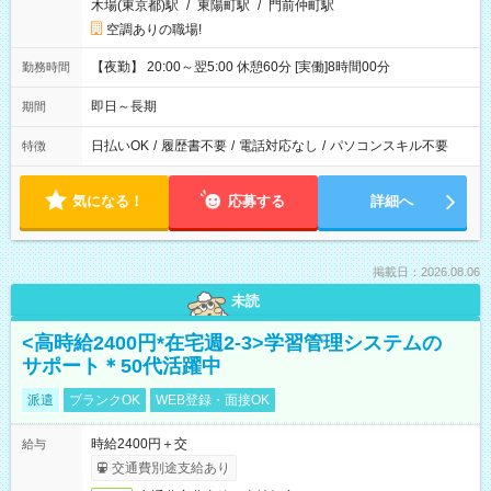
木場(東京都)駅
/
東陽町駅
/
門前仲町駅
空調ありの職場!
【夜勤】 20:00～翌5:00 休憩60分 [実働]8時間00分
勤務時間
即日～長期
期間
日払いOK
/
履歴書不要
/
電話対応なし
/
パソコンスキル不要
特徴
気になる！
応募する
詳細へ
掲載日：2026.08.06
未読
<高時給2400円*在宅週2-3>学習管理システムの
サポート＊50代活躍中
派遣
ブランクOK
WEB登録・面接OK
時給2400円＋交
給与
交通費別途支給あり