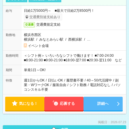
日給1万5000円～ ■最大で日給2万8500円！
給与
交通費別途支給あり
交通費規定支給
交通費
横浜市西区
勤務地
横浜駅
/
みなとみらい駅
/
西横浜駅
/
…
イベント会場
＜シフト例＞ いろいろなシフトで働けます！ ■7:00-24:00
勤務時間
■8:00-21:00 ■9:00-21:00 ■18:00-翌7:00 ■20:30-翌11:00 など
単発1日～OK!
期間
週1日からOK
/
日払いOK
/
履歴書不要
/
40～50代活躍中
/
副
特徴
業・WワークOK
/
服装自由
/
シフト勤務
/
電話対応なし
/
パソ
コンスキル不要
気になる！
応募する
詳細へ
掲載日：2026.07.23