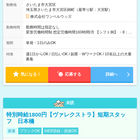
用期間なし
さいたま市大宮区
勤務地
埼玉県さいたま市大宮区錦町（最寄り駅：大宮駅）
株式会社ワンベルウッズ
勤務時間は指定なし
勤務時間
変形労働時間制 想定労働時間160時間/月 【シフト例】 ・8：00
～21：00
単発・1日のみOK
期間
週1日からOK / 日払いOK / 副業・WワークOK / 10名以上の大量
特徴
募集
気になる！
応募する
詳細へ
未読
特別時給1800円【ヴァレクストラ】短期スタッ
フ 日本橋
派遣
ブランクOK
WEB登録・面接OK