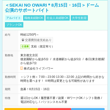
＜SEKAI NO OWARI＊8月15日・16日＞ドーム
公演のサポートバイト
アルバイト
職種未経験OK
社会人未経験OK
大学生歓迎
ブランクOK
時給1250円～
給与
交通費別途支給あり
支給（規定有り）
交通費
東京都文京区
勤務地
後楽園駅から徒歩5分
/
水道橋駅から徒歩5分
/
春日(東京都)駅
から徒歩7分
株式会社ライブパワー
＜シフト例＞ 7:00～23:00 13:30～22:00 上記の時間から好きな
勤務時間
時間を選べます！ ※時間は変更となる可能性があります
急募！8月15日・16日
期間
週1日からOK
/
履歴書不要
/
副業・WワークOK
/
シフト勤務
/
特徴
電話対応なし
/
パソコンスキル不要