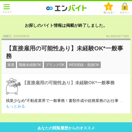
0
メニュー
気になる！
ログイン
お探しのバイト情報は掲載が終了しました。
掲載日 :2026
/
08
/
03
No.MJS1677385
【直接雇用の可能性あり】未経験OK*一般事
務
派遣
職種未経験OK
ブランクOK
WEB登録・面接OK
【直接雇用の可能性あり】未経験OK*一般事務
残業少なめ*不動産業界で一般事務！書類作成や総務業務のお仕事
...
もっとみる
あなたの閲覧履歴からのオススメ