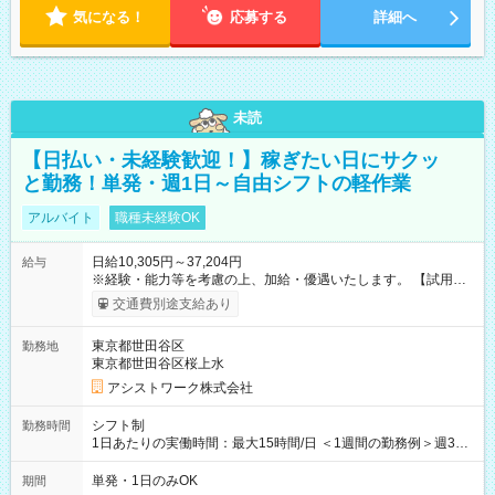
気になる！
応募する
詳細へ
未読
【日払い・未経験歓迎！】稼ぎたい日にサクッ
と勤務！単発・週1日～自由シフトの軽作業
アルバイト
職種未経験OK
日給10,305円～37,204円
給与
※経験・能力等を考慮の上、加給・優遇いたします。 【試用期
間】試用期間なし
交通費別途支給あり
東京都世田谷区
勤務地
東京都世田谷区桜上水
アシストワーク株式会社
シフト制
勤務時間
1日あたりの実働時間：最大15時間/日 ＜1週間の勤務例＞週3回
勤務 勤務：月・水・金 休み：火・木・土・日 好きな時にお仕事
可能です！ ※1日あたりの最大実働時間は日勤、夜勤共に勤務し
単発・1日のみOK
期間