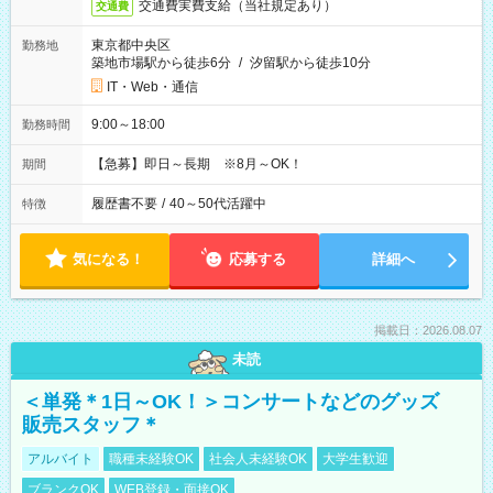
交通費実費支給（当社規定あり）
交通費
東京都中央区
勤務地
築地市場駅から徒歩6分
/
汐留駅から徒歩10分
IT・Web・通信
9:00～18:00
勤務時間
【急募】即日～長期 ※8月～OK！
期間
履歴書不要
/
40～50代活躍中
特徴
気になる！
応募する
詳細へ
掲載日：2026.08.07
未読
＜単発＊1日～OK！＞コンサートなどのグッズ
販売スタッフ＊
アルバイト
職種未経験OK
社会人未経験OK
大学生歓迎
ブランクOK
WEB登録・面接OK