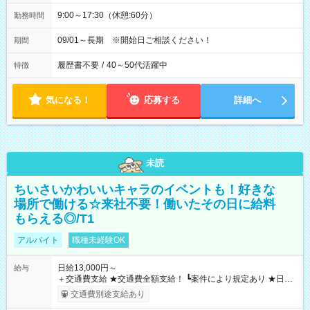
9:00～17:30（休憩:60分）
勤務時間
09/01～長期 ※開始日ご相談ください！
期間
履歴書不要
/
40～50代活躍中
特徴
気になる！
応募する
詳細へ
未読
ちいさいかわいいキャラのイベントも！好きな
場所で働ける☆来社不要！働いたその日に給料
もらえる◎/T1
アルバイト
職種未経験OK
日給13,000円～
給与
＋交通費支給 ★交通費全額支給！ ┗案件により規定あり ★日払
いOK！（規定あり） ┗働いたその日に現金GET♪ お仕事後はコ
交通費別途支給あり
ンビニATMから 日払い分を引き落とせます！ 【試用期間】試