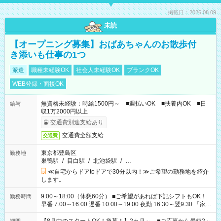
掲載日：2026.08.09
未読
【オープニング募集】おばあちゃんのお散歩付
き添いも仕事の1つ
派遣
職種未経験OK
社会人未経験OK
ブランクOK
WEB登録・面接OK
無資格未経験：時給1500円～ ■週払いOK ■扶養内OK ■日
給与
収1万2000円以上
交通費別途支給あり
交通費全額支給
交通費
東京都豊島区
勤務地
巣鴨駅
/
目白駅
/
北池袋駅
/
…
≪自宅からドアtoドアで30分以内！≫ご希望の勤務地を紹介
します。
9:00～18:00（休憩60分） ■ご希望があれば下記シフトもOK！
勤務時間
早番 7:00～16:00 遅番 10:00～19:00 夜勤 16:30～翌9:30 「家族
と休みを合わせたい」 「余裕を持って夕飯の準備がしたい」
「できれば残業はしたくない」 など、ご希望を教えてください