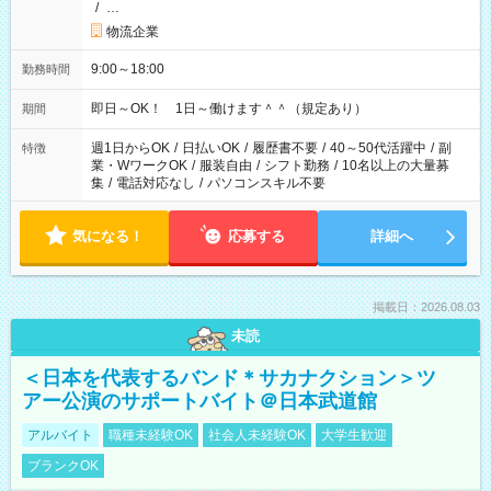
/
…
物流企業
9:00～18:00
勤務時間
即日～OK！ 1日～働けます＾＾（規定あり）
期間
週1日からOK
/
日払いOK
/
履歴書不要
/
40～50代活躍中
/
副
特徴
業・WワークOK
/
服装自由
/
シフト勤務
/
10名以上の大量募
集
/
電話対応なし
/
パソコンスキル不要
気になる！
応募する
詳細へ
掲載日：2026.08.03
未読
＜日本を代表するバンド＊サカナクション＞ツ
アー公演のサポートバイト＠日本武道館
アルバイト
職種未経験OK
社会人未経験OK
大学生歓迎
ブランクOK