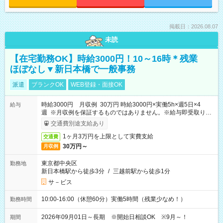
掲載日：2026.08.07
未読
【在宅勤務OK】時給3000円！10～16時＊残業
ほぼなし▼新日本橋で一般事務
派遣
ブランクOK
WEB登録・面接OK
時給3000円 月収例 30万円 時給3000円×実働5h×週5日×4
給与
週 ※月収例を保証するものではありません。※給与即受取りサ
ービス利用可（利用条件有）
交通費別途支給あり
1ヶ月3万円を上限として実費支給
交通費
30万円～
月収例
東京都中央区
勤務地
新日本橋駅から徒歩3分
/
三越前駅から徒歩1分
サ－ビス
10:00-16:00（休憩60分）実働5時間（残業少なめ！）
勤務時間
2026年09月01日～長期 ※開始日相談OK ※9月～！
期間