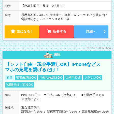
【急募】即日～長期 ※8月～！
期間
履歴書不要
/
40～50代活躍中
/
副業・WワークOK
/
服装自由
/
特徴
電話対応なし
/
パソコンスキル不要
気になる！
応募する
詳細へ
掲載日：2026.08.07
未読
【シフト自由・現金手渡しOK】iPhoneなどス
マホの充電を繋げるだけ！
派遣
職種未経験OK
社会人未経験OK
大学生歓迎
ブランクOK
WEB登録・面接OK
時給1414円～ ▼日払いOK（規定あり） ■初勤務手当あり
給与
※規定による
東京都新宿区
勤務地
新宿駅から徒歩
/
新宿三丁目駅から徒歩
/
高田馬場駅から徒歩