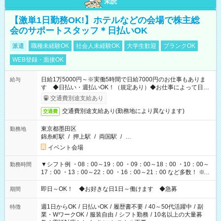
未読
【激単1日勤務OK!】ホテルなどの会場で株主総
会のサポートスタッフ＊日払いOK
派遣
職種未経験OK
社会人未経験OK
大学生歓迎
ブランクOK
WEB登録・面接OK
日給1万5000円～※実働5時間で日給7000円のお仕事もありま
給与
す ◆日払い・週払いOK！（規定あり）◆お仕事によって日給
も異なります
交通費別途支給あり
交通費別途支給あり(勤務地により異なります)
交通費
東京都墨田区
勤務地
錦糸町駅
/
押上駅
/
両国駅
/
…
イベント会場
▼シフト例 ・08：00～19：00 ・09：00～18：00 ・10：00～
勤務時間
17：00 ・13：00～22：00 ・16：00～21：00 など多数！ ※お
仕事により勤務時間が異なります
即日～OK！ ◆お好きな日1日～働けます ◆急募
期間
週1日からOK
/
日払いOK
/
履歴書不要
/
40～50代活躍中
/
副
特徴
業・WワークOK
/
服装自由
/
シフト勤務
/
10名以上の大量募