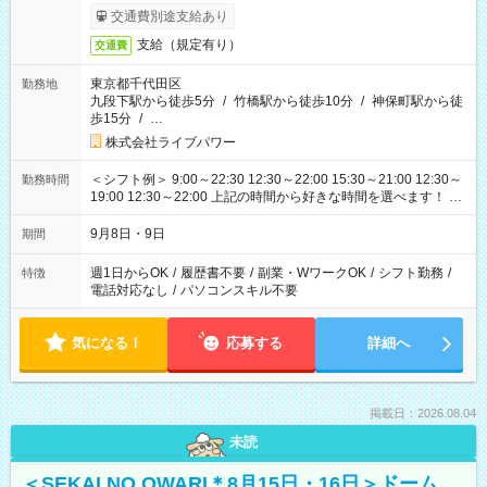
交通費別途支給あり
支給（規定有り）
交通費
東京都千代田区
勤務地
九段下駅から徒歩5分
/
竹橋駅から徒歩10分
/
神保町駅から徒
歩15分
/
…
株式会社ライブパワー
＜シフト例＞ 9:00～22:30 12:30～22:00 15:30～21:00 12:30～
勤務時間
19:00 12:30～22:00 上記の時間から好きな時間を選べます！ ※
時間は変更となる可能性があります
9月8日・9日
期間
週1日からOK
/
履歴書不要
/
副業・WワークOK
/
シフト勤務
/
特徴
電話対応なし
/
パソコンスキル不要
気になる！
応募する
詳細へ
掲載日：2026.08.04
未読
＜SEKAI NO OWARI＊8月15日・16日＞ドーム