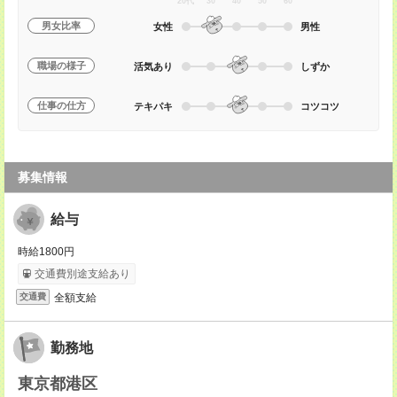
20代
30
40
50
60
男女比率
女性
男性
職場の様子
活気あり
しずか
仕事の仕方
テキパキ
コツコツ
募集情報
給与
時給1800円
交通費別途支給あり
全額支給
交通費
勤務地
東京都港区