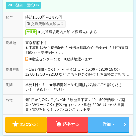
WEB登録・面接OK
時給1,500円～1,875円
給与
交通費別途支給あり
■ 交通費規定内支給 ※派遣先による
交通費
東京都府中市
勤務地
府中本町駅から徒歩5分
/
分倍河原駅から徒歩5分
/
府中(東京
都)駅から徒歩5分
/
…
■物流センターなど ■勤務地選べます
＜1日3時間～OK！＞ ▼ 例えば… ▼ 15:00～18:00 15:00～
勤務時間
22:00 17:00～22:00 など こちら以外の時間もお気軽にご相談く
ださい！
単発1日～！ ★勤務開始日や期間はお気軽にご相談くださ
期間
い！ ＃8月～ ＃9月～
週1日からOK
/
日払いOK
/
履歴書不要
/
40～50代活躍中
/
副
特徴
業・WワークOK
/
服装自由
/
シフト勤務
/
10名以上の大量募
集
/
電話対応なし
/
パソコンスキル不要
気になる！
応募する
詳細へ