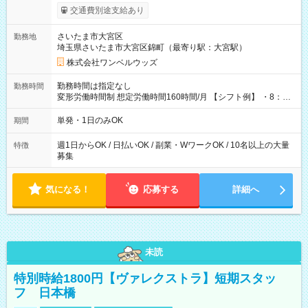
いOK！（規定あり） ┗働いたその日に現金GET♪ お仕事後はコ
交通費別途支給あり
ンビニATMから 日払い分を引き落とせます！ 【試用期間】試
用期間なし
さいたま市大宮区
勤務地
埼玉県さいたま市大宮区錦町（最寄り駅：大宮駅）
株式会社ワンベルウッズ
勤務時間は指定なし
勤務時間
変形労働時間制 想定労働時間160時間/月 【シフト例】 ・8：00
～21：00
単発・1日のみOK
期間
週1日からOK / 日払いOK / 副業・WワークOK / 10名以上の大量
特徴
募集
気になる！
応募する
詳細へ
未読
特別時給1800円【ヴァレクストラ】短期スタッ
フ 日本橋