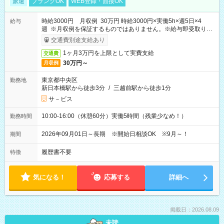
派遣
ブランクOK
WEB登録・面接OK
時給3000円 月収例 30万円 時給3000円×実働5h×週5日×4
給与
週 ※月収例を保証するものではありません。※給与即受取りサ
ービス利用可（利用条件有）
交通費別途支給あり
1ヶ月3万円を上限として実費支給
交通費
30万円～
月収例
東京都中央区
勤務地
新日本橋駅から徒歩3分
/
三越前駅から徒歩1分
サ－ビス
10:00-16:00（休憩60分）実働5時間（残業少なめ！）
勤務時間
2026年09月01日～長期 ※開始日相談OK ※9月～！
期間
履歴書不要
特徴
気になる！
応募する
詳細へ
掲載日：2026.08.09
未読