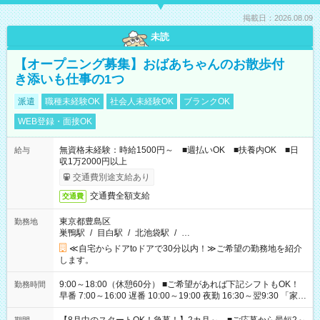
掲載日：2026.08.09
未読
【オープニング募集】おばあちゃんのお散歩付
き添いも仕事の1つ
派遣
職種未経験OK
社会人未経験OK
ブランクOK
WEB登録・面接OK
無資格未経験：時給1500円～ ■週払いOK ■扶養内OK ■日
給与
収1万2000円以上
交通費別途支給あり
交通費全額支給
交通費
東京都豊島区
勤務地
巣鴨駅
/
目白駅
/
北池袋駅
/
…
≪自宅からドアtoドアで30分以内！≫ご希望の勤務地を紹介
します。
9:00～18:00（休憩60分） ■ご希望があれば下記シフトもOK！
勤務時間
早番 7:00～16:00 遅番 10:00～19:00 夜勤 16:30～翌9:30 「家族
と休みを合わせたい」 「余裕を持って夕飯の準備がしたい」
「できれば残業はしたくない」 など、ご希望を教えてください