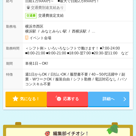
日給1万5000円～ ■最大で日給2万8500円！
給与
交通費別途支給あり
交通費規定支給
交通費
横浜市西区
勤務地
横浜駅
/
みなとみらい駅
/
西横浜駅
/
…
イベント会場
＜シフト例＞ いろいろなシフトで働けます！ ■7:00-24:00
勤務時間
■8:00-21:00 ■9:00-21:00 ■18:00-翌7:00 ■20:30-翌11:00 など
単発1日～OK!
期間
週1日からOK
/
日払いOK
/
履歴書不要
/
40～50代活躍中
/
副
特徴
業・WワークOK
/
服装自由
/
シフト勤務
/
電話対応なし
/
パソ
コンスキル不要
気になる！
応募する
詳細へ