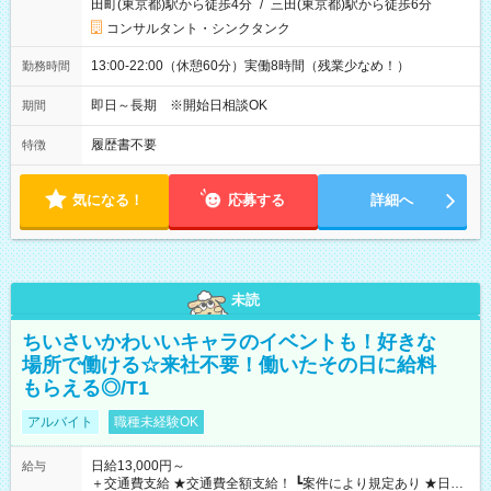
田町(東京都)駅から徒歩4分
/
三田(東京都)駅から徒歩6分
コンサルタント・シンクタンク
13:00-22:00（休憩60分）実働8時間（残業少なめ！）
勤務時間
即日～長期 ※開始日相談OK
期間
履歴書不要
特徴
気になる！
応募する
詳細へ
未読
ちいさいかわいいキャラのイベントも！好きな
場所で働ける☆来社不要！働いたその日に給料
もらえる◎/T1
アルバイト
職種未経験OK
日給13,000円～
給与
＋交通費支給 ★交通費全額支給！ ┗案件により規定あり ★日払