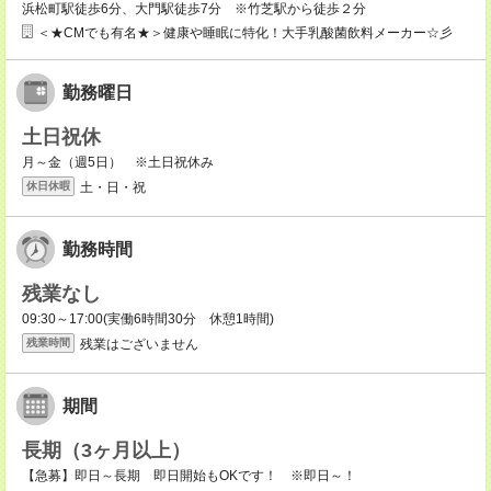
浜松町駅徒歩6分、大門駅徒歩7分 ※竹芝駅から徒歩２分
＜★CMでも有名★＞健康や睡眠に特化！大手乳酸菌飲料メーカー☆彡
勤務曜日
土日祝休
月～金（週5日） ※土日祝休み
土・日・祝
休日休暇
勤務時間
残業なし
09:30～17:00(実働6時間30分 休憩1時間)
残業はございません
残業時間
期間
長期（3ヶ月以上）
【急募】即日～長期 即日開始もOKです！ ※即日～！