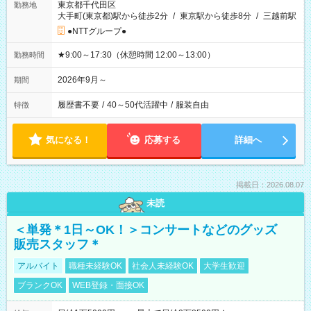
東京都千代田区
勤務地
大手町(東京都)駅から徒歩2分
/
東京駅から徒歩8分
/
三越前駅
●NTTグループ●
★9:00～17:30（休憩時間 12:00～13:00）
勤務時間
2026年9月～
期間
履歴書不要
/
40～50代活躍中
/
服装自由
特徴
気になる！
応募する
詳細へ
掲載日：2026.08.07
未読
＜単発＊1日～OK！＞コンサートなどのグッズ
販売スタッフ＊
アルバイト
職種未経験OK
社会人未経験OK
大学生歓迎
ブランクOK
WEB登録・面接OK