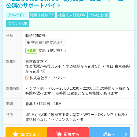
公演のサポートバイト
アルバイト
職種未経験OK
社会人未経験OK
大学生歓迎
ブランクOK
時給1250円～
給与
交通費別途支給あり
支給（規定有り）
交通費
東京都文京区
勤務地
後楽園駅から徒歩5分
/
水道橋駅から徒歩5分
/
春日(東京都)駅
から徒歩7分
株式会社ライブパワー
＜シフト例＞ 7:00～23:00 13:30～22:00 上記の時間から好きな
勤務時間
時間を選べます！ ※時間は変更となる可能性があります
急募！8月15日・16日
期間
週1日からOK
/
履歴書不要
/
副業・WワークOK
/
シフト勤務
/
特徴
電話対応なし
/
パソコンスキル不要
気になる！
応募する
詳細へ