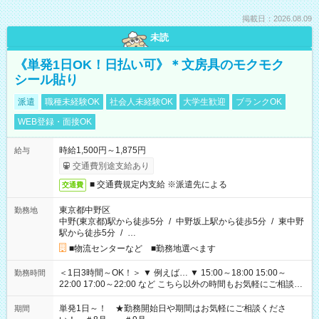
掲載日：2026.08.09
未読
《単発1日OK！日払い可》＊文房具のモクモク
シール貼り
派遣
職種未経験OK
社会人未経験OK
大学生歓迎
ブランクOK
WEB登録・面接OK
時給1,500円～1,875円
給与
交通費別途支給あり
■ 交通費規定内支給 ※派遣先による
交通費
東京都中野区
勤務地
中野(東京都)駅から徒歩5分
/
中野坂上駅から徒歩5分
/
東中野
駅から徒歩5分
/
…
■物流センターなど ■勤務地選べます
＜1日3時間～OK！＞ ▼ 例えば… ▼ 15:00～18:00 15:00～
勤務時間
22:00 17:00～22:00 など こちら以外の時間もお気軽にご相談く
ださい！
単発1日～！ ★勤務開始日や期間はお気軽にご相談くださ
期間