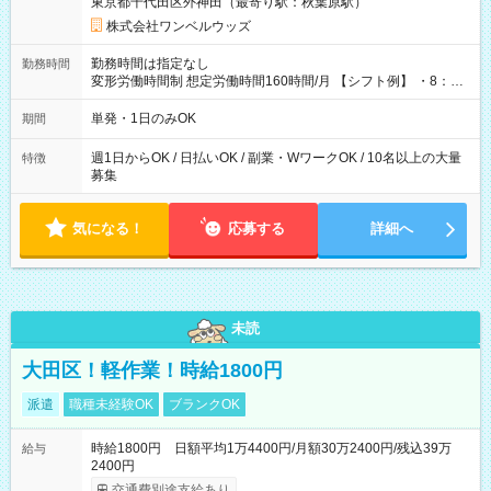
東京都千代田区外神田（最寄り駅：秋葉原駅）
株式会社ワンベルウッズ
勤務時間は指定なし
勤務時間
変形労働時間制 想定労働時間160時間/月 【シフト例】 ・8：00
～21：00
単発・1日のみOK
期間
週1日からOK / 日払いOK / 副業・WワークOK / 10名以上の大量
特徴
募集
気になる！
応募する
詳細へ
未読
大田区！軽作業！時給1800円
派遣
職種未経験OK
ブランクOK
時給1800円 日額平均1万4400円/月額30万2400円/残込39万
給与
2400円
交通費別途支給あり