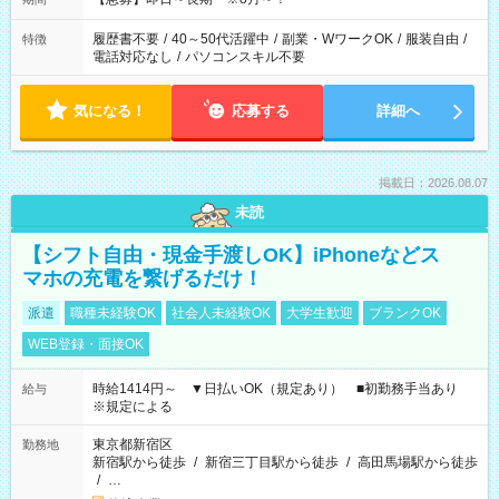
履歴書不要
/
40～50代活躍中
/
副業・WワークOK
/
服装自由
/
特徴
電話対応なし
/
パソコンスキル不要
気になる！
応募する
詳細へ
掲載日：2026.08.07
未読
【シフト自由・現金手渡しOK】iPhoneなどス
マホの充電を繋げるだけ！
派遣
職種未経験OK
社会人未経験OK
大学生歓迎
ブランクOK
WEB登録・面接OK
時給1414円～ ▼日払いOK（規定あり） ■初勤務手当あり
給与
※規定による
東京都新宿区
勤務地
新宿駅から徒歩
/
新宿三丁目駅から徒歩
/
高田馬場駅から徒歩
/
…