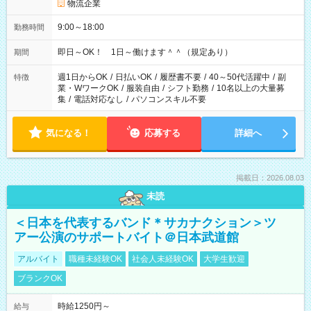
物流企業
9:00～18:00
勤務時間
即日～OK！ 1日～働けます＾＾（規定あり）
期間
週1日からOK
/
日払いOK
/
履歴書不要
/
40～50代活躍中
/
副
特徴
業・WワークOK
/
服装自由
/
シフト勤務
/
10名以上の大量募
集
/
電話対応なし
/
パソコンスキル不要
気になる！
応募する
詳細へ
掲載日：2026.08.03
未読
＜日本を代表するバンド＊サカナクション＞ツ
アー公演のサポートバイト＠日本武道館
アルバイト
職種未経験OK
社会人未経験OK
大学生歓迎
ブランクOK
時給1250円～
給与