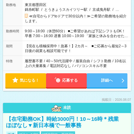
東京都墨田区
勤務地
錦糸町駅
/
とうきょうスカイツリー駅
/
京成曳舟駅
/
…
≪自宅からドアtoドアで30分以内！≫ご希望の勤務地を紹介
します。
9:00～18:00（休憩60分） ■ご希望があれば下記シフトもOK！
勤務時間
早番 7:00～16:00 遅番 10:00～19:00 「家族と休みを合わせた
い」 「余裕を持って夕飯の準備がしたい」 「できれば残業はし
たくない」 など、ご希望を教えてくださいね。 ※Wワーク希望
【現在も積極採用中！急募！】2カ月～ ■ご応募から最短2～3
期間
の方へ 今ご覧のお仕事で希望する勤務時間と、もう1つのお仕事
日後の就業も相談可能です！
の勤務時間。 合計で週40時間を超える場合は応募できません。
履歴書不要
/
40～50代活躍中
/
服装自由
/
シフト勤務
/
10名以
特徴
上の大量募集
/
電話対応なし
/
パソコンスキル不要
気になる！
応募する
詳細へ
掲載日：2026.08.07
未読
【在宅勤務OK】時給3000円！10～16時＊残業
ほぼなし▼新日本橋で一般事務