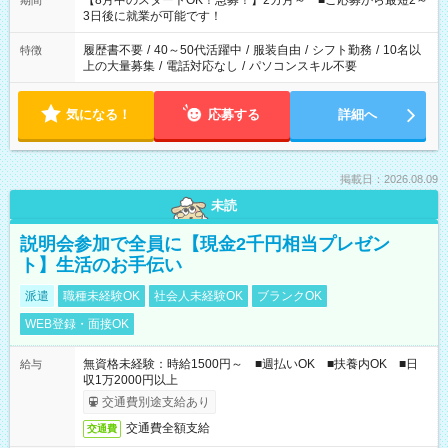
【8月中のスタートOK！急募！】2カ月～ ■ご応募から最短2～
期間
ね。 ※Wワーク希望の方へ 今ご覧のお仕事で希望する勤務時間
3日後に就業が可能です！
と、もう1つのお仕事の勤務時間。 合計で週40時間を超える場
合は応募できません。
履歴書不要
/
40～50代活躍中
/
服装自由
/
シフト勤務
/
10名以
特徴
上の大量募集
/
電話対応なし
/
パソコンスキル不要
気になる！
応募する
詳細へ
掲載日：2026.08.09
未読
説明会参加で全員に【現金2千円相当プレゼン
ト】生活のお手伝い
派遣
職種未経験OK
社会人未経験OK
ブランクOK
WEB登録・面接OK
無資格未経験：時給1500円～ ■週払いOK ■扶養内OK ■日
給与
収1万2000円以上
交通費別途支給あり
交通費全額支給
交通費