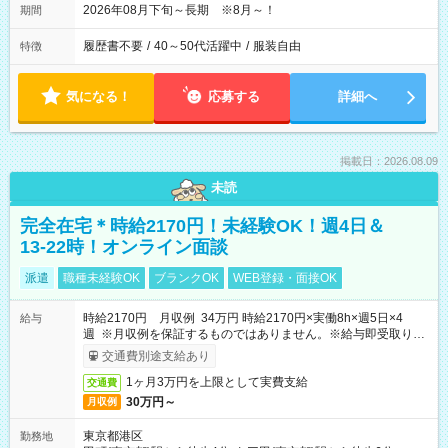
2026年08月下旬～長期 ※8月～！
期間
履歴書不要
/
40～50代活躍中
/
服装自由
特徴
気になる！
応募する
詳細へ
掲載日：2026.08.09
未読
完全在宅＊時給2170円！未経験OK！週4日＆
13-22時！オンライン面談
派遣
職種未経験OK
ブランクOK
WEB登録・面接OK
時給2170円 月収例 34万円 時給2170円×実働8h×週5日×4
給与
週 ※月収例を保証するものではありません。※給与即受取りサ
ービス利用可（利用条件有）
交通費別途支給あり
1ヶ月3万円を上限として実費支給
交通費
30万円～
月収例
東京都港区
勤務地