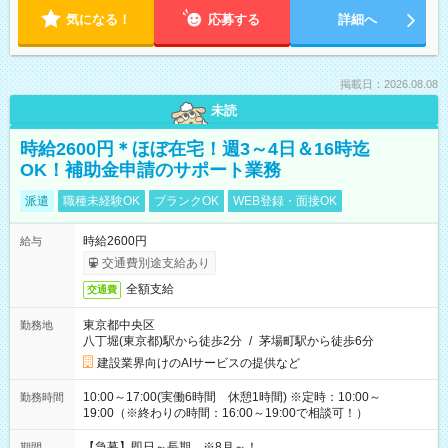
気になる！
応募する
詳細へ
掲載日：2026.08.08
未読
時給2600円＊ほぼ在宅！週3～4日＆16時迄
OK！補助金申請のサポート業務
派遣
職種未経験OK
ブランクOK
WEB登録・面接OK
時給2600円
給与
交通費別途支給あり
全額支給
交通費
東京都中央区
勤務地
八丁堀(東京都)駅から徒歩2分
/
茅場町駅から徒歩6分
建設業界向けのAIサービスの提供など
10:00～17:00(実働6時間 休憩1時間) ※定時：10:00～
勤務時間
19:00（※終わりの時間：16:00～19:00で相談可！）
【急募】即日～長期 ※8月～！
期間