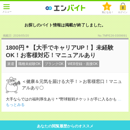
0
メニュー
気になる！
ログイン
お探しのバイト情報は掲載が終了しました。
掲載日 :2026
/
05
/
20
No.TMPE26-0309691
1800円＊【大手でキャリアUP！】未経験
OK！お客様対応！マニュアルあり
派遣
職種未経験OK
ブランクOK
WEB登録・面接OK
＜健康＆元気を届ける大手！＞お客様窓口！マニュ
アルあり〇
大手ならではの福利厚生あり＊*野球観戦チケットが手に入るかも
...
もっとみる
あなたの閲覧履歴からのオススメ