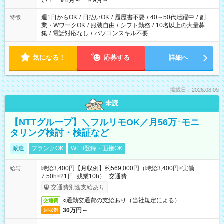
い！ ＃8月～ ＃9月～
週1日からOK
/
日払いOK
/
履歴書不要
/
40～50代活躍中
/
副
特徴
業・WワークOK
/
服装自由
/
シフト勤務
/
10名以上の大量募
集
/
電話対応なし
/
パソコンスキル不要
気になる！
応募する
詳細へ
掲載日：2026.08.09
未読
【NTTグループ】＼フルリモOK／月56万↑モニ
タリング検討・検証など
派遣
ブランクOK
WEB登録・面接OK
時給3,400円【月収例】約569,000円（時給3,400円×実働
給与
7.50h×21日+残業10h）+交通費
交通費別途支給あり
○通勤交通費の支給あり（当社規定による）
交通費
30万円～
月収例