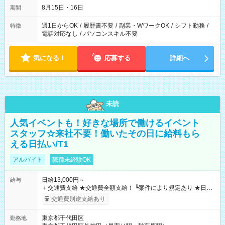
8月15日・16日
期間
週1日からOK
/
履歴書不要
/
副業・WワークOK
/
シフト勤務
/
特徴
電話対応なし
/
パソコンスキル不要
気になる！
応募する
詳細へ
未読
人気イベントも！好きな場所で働けるイベント
スタッフ☆来社不要！働いたその日に給料もら
える日払い/T1
アルバイト
職種未経験OK
日給13,000円～
給与
＋交通費支給 ★交通費全額支給！ ┗案件により規定あり ★日払
いOK！（規定あり） ┗働いたその日に現金GET♪ お仕事後はコ
交通費別途支給あり
ンビニATMから 日払い分を引き落とせます！ 【試用期間】試
用期間なし
東京都千代田区
勤務地