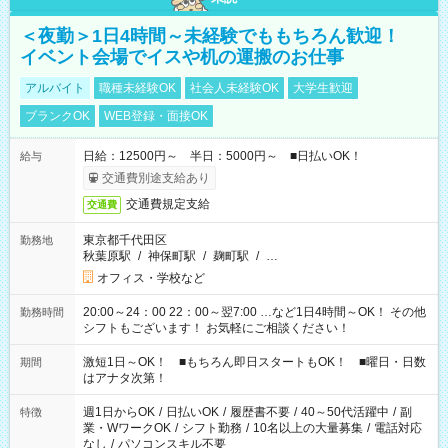
＜夜勤＞1日4時間～未経験でももちろん歓迎！
イベント会場でイスや机の運搬のお仕事
アルバイト
職種未経験OK
社会人未経験OK
大学生歓迎
ブランクOK
WEB登録・面接OK
日給：12500円～ 半日：5000円～ ■日払いOK！
給与
交通費別途支給あり
交通費規定支給
交通費
東京都千代田区
勤務地
秋葉原駅
/
神保町駅
/
麹町駅
/
…
オフィス・学校など
20:00～24：00 22：00～翌7:00 …など1日4時間～OK！ その他
勤務時間
シフトもございます！ お気軽にご相談ください！
激短1日～OK！ ■もちろん即日スタートもOK！ ■曜日・日数
期間
はアナタ次第！
週1日からOK
/
日払いOK
/
履歴書不要
/
40～50代活躍中
/
副
特徴
業・WワークOK
/
シフト勤務
/
10名以上の大量募集
/
電話対応
なし
/
パソコンスキル不要