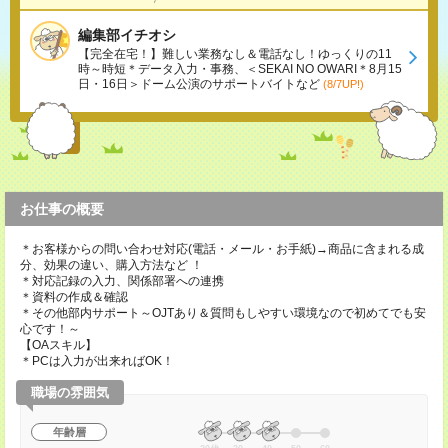
編集部イチオシ
【完全在宅！】難しい業務なし＆電話なし！ゆっくりの11
時～時短＊データ入力・事務、＜SEKAI NO OWARI＊8月15
日・16日＞ドーム公演のサポートバイトなど
(8/7UP!)
お仕事の概要
＊お客様からの問い合わせ対応(電話・メール・お手紙)→商品に含まれる成
分、効果の違い、購入方法など ！
＊対応記録の入力、関係部署への連携
＊資料の作成＆確認
＊その他部内サポート～OJTあり＆質問もしやすい環境なので初めてでも安
心です！～
【OAスキル】
＊PCは入力が出来ればOK！
職場の雰囲気
年齢層