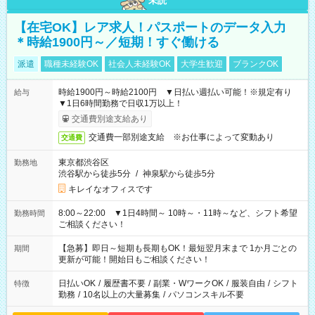
未読
【在宅OK】レア求人！パスポートのデータ入力
＊時給1900円～／短期！すぐ働ける
派遣
職種未経験OK
社会人未経験OK
大学生歓迎
ブランクOK
時給1900円～時給2100円 ▼日払い週払い可能！※規定有り
給与
▼1日6時間勤務で日収1万以上！
交通費別途支給あり
交通費一部別途支給 ※お仕事によって変動あり
交通費
東京都渋谷区
勤務地
渋谷駅から徒歩5分
/
神泉駅から徒歩5分
キレイなオフィスです
8:00～22:00 ▼1日4時間～ 10時～・11時～など、シフト希望
勤務時間
ご相談ください！
【急募】即日～短期も長期もOK！最短翌月末まで 1か月ごとの
期間
更新が可能！開始日もご相談ください！
日払いOK
/
履歴書不要
/
副業・WワークOK
/
服装自由
/
シフト
特徴
勤務
/
10名以上の大量募集
/
パソコンスキル不要