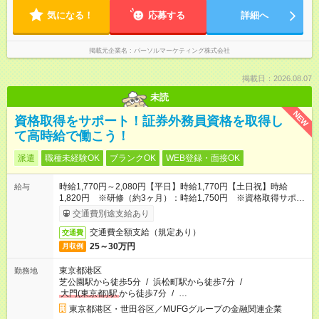
気になる！
応募する
詳細へ
掲載元企業名
パーソルマーケティング株式会社
掲載日：2026.08.07
未読
NEW
資格取得をサポート！証券外務員資格を取得し
て高時給で働こう！
派遣
職種未経験OK
ブランクOK
WEB登録・面接OK
時給1,770円～2,080円【平日】時給1,770円【土日祝】時給
給与
1,820円 ※研修（約3ヶ月）：時給1,750円 ※資格取得サポー
ト期間:1,500円
交通費別途支給あり
交通費全額支給（規定あり）
交通費
25～30万円
月収例
東京都港区
勤務地
芝公園駅から徒歩5分
/
浜松町駅から徒歩7分
/
大門(東京都)駅
から徒歩7分
/
…
東京都港区・世田谷区／MUFGグループの金融関連企業