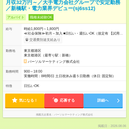
月収32万円～／大手電力会社グループで安定勤務
／新橋駅・電力業界デビュー(sj6ss12)
アルバイト
職種未経験OK
時給1,800円～1,800円
給与
≪社会保険≫初月～加入 ■日払い・週払いOK（規定有 【試用期
間】試用期間なし
交通費別途支給あり
東京都港区
勤務地
東京都港区（最寄り駅：新橋）
パーソルマーケティング株式会社
900～18:00
勤務時間
実働時間：8時間/日 土日祝休み週５日勤務（休日: 固定制）
日払いOK
特徴
気になる！
応募する
詳細へ
掲載元企業名
パーソルマーケティング株式会社
掲載日：2026.08.06