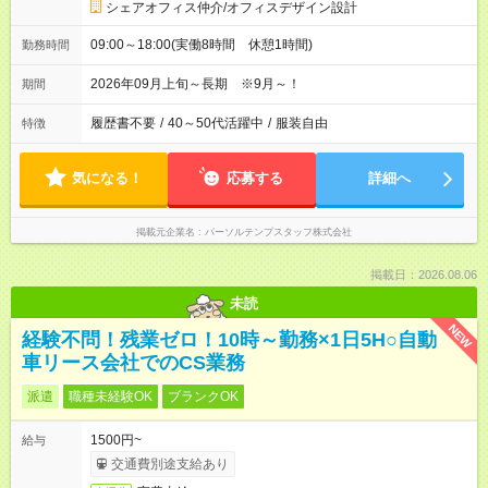
シェアオフィス仲介/オフィスデザイン設計
09:00～18:00(実働8時間 休憩1時間)
勤務時間
2026年09月上旬～長期 ※9月～！
期間
履歴書不要
/
40～50代活躍中
/
服装自由
特徴
気になる！
応募する
詳細へ
掲載元企業名
パーソルテンプスタッフ株式会社
掲載日：2026.08.06
未読
NEW
経験不問！残業ゼロ！10時～勤務×1日5H○自動
車リース会社でのCS業務
派遣
職種未経験OK
ブランクOK
1500円~
給与
交通費別途支給あり