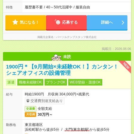
履歴書不要
/
40～50代活躍中
/
服装自由
特徴
気になる！
応募する
詳細へ
掲載元企業名
パーソルテンプスタッフ株式会社
掲載日：2026.08.06
未読
NEW
1900円＊【9月開始×未経験OK！】カンタン！
シェアオフィスの設備管理
派遣
職種未経験OK
ブランクOK
WEB登録・面接OK
時給1900円 月収例 304,000円+残業代
給与
交通費別途支給あり
全額支給
交通費
30万円～
月収例
東京都港区
勤務地
浜松町駅から徒歩5分
/
大門(東京都)駅
から徒歩5分