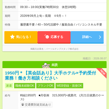
09:30～18:00(実働7時間30分 休憩1時間)
勤務時間
2026年09月上旬～長期 ※9月～！
期間
履歴書不要
/
40～50代活躍中
/
服装自由
/
パソコンスキル不要
特徴
気になる！
応募する
詳細へ
掲載元企業名
パーソルテンプスタッフ株式会社
掲載日：2026.08.07
未読
NEW
1950円＊【英会話あり】大手ホテル×予約受付
業務！働き方相談ください
派遣
職種未経験OK
ブランクOK
WEB登録・面接OK
時給1950円 ■月収例 315,000円+残業代 (月21日就業のケー
給与
ス)
交通費別途支給あり