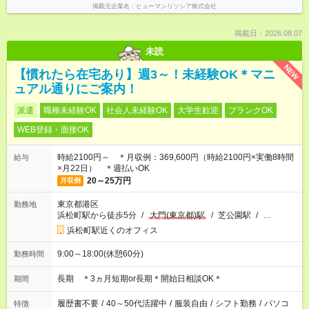
掲載元企業名
ヒューマンリソシア株式会社
掲載日：2026.08.07
未読
NEW
【慣れたら在宅あり】週3～！未経験OK＊マニ
ュアル通りにご案内！
派遣
職種未経験OK
社会人未経験OK
大学生歓迎
ブランクOK
WEB登録・面接OK
時給2100円～ ＊月収例：369,600円（時給2100円×実働8時間
給与
×月22日） ＊週払いOK
20～25万円
月収例
東京都港区
勤務地
浜松町駅から徒歩5分
/
大門(東京都)駅
/
芝公園駅
/
…
浜松町駅近くのオフィス
9:00～18:00(休憩60分)
勤務時間
長期 ＊3ヵ月短期or長期＊開始日相談OK＊
期間
履歴書不要
/
40～50代活躍中
/
服装自由
/
シフト勤務
/
パソコ
特徴