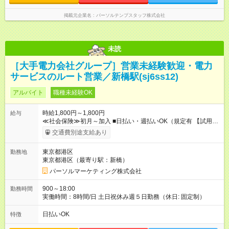
掲載元企業名
パーソルテンプスタッフ株式会社
未読
［大手電力会社グループ］営業未経験歓迎・電力
サービスのルート営業／新橋駅(sj6ss12)
アルバイト
職種未経験OK
時給1,800円～1,800円
給与
≪社会保険≫初月～加入 ■日払い・週払いOK（規定有 【試用期
間】試用期間なし
交通費別途支給あり
東京都港区
勤務地
東京都港区（最寄り駅：新橋）
パーソルマーケティング株式会社
900～18:00
勤務時間
実働時間：8時間/日 土日祝休み週５日勤務（休日: 固定制）
日払いOK
特徴