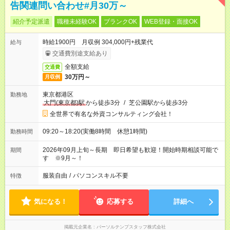
告関連問い合わせ#月30万～
紹介予定派遣
職種未経験OK
ブランクOK
WEB登録・面接OK
時給1900円 月収例 304,000円+残業代
給与
交通費別途支給あり
全額支給
交通費
30万円～
月収例
東京都港区
勤務地
大門(東京都)駅
から徒歩3分
/
芝公園駅から徒歩3分
全世界で有名な外資コンサルティング会社！
09:20～18:20(実働8時間 休憩1時間)
勤務時間
2026年09月上旬～長期 即日希望も歓迎！開始時期相談可能で
期間
す ※9月～！
服装自由
/
パソコンスキル不要
特徴
気になる！
応募する
詳細へ
掲載元企業名
パーソルテンプスタッフ株式会社