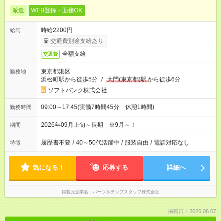
派遣
WEB登録・面接OK
時給2200円
給与
交通費別途支給あり
全額支給
交通費
東京都港区
勤務地
浜松町駅から徒歩5分
/
大門(東京都)駅
から徒歩6分
ソフトバンク株式会社
09:00～17:45(実働7時間45分 休憩1時間)
勤務時間
2026年09月上旬～長期 ※9月～！
期間
履歴書不要
/
40～50代活躍中
/
服装自由
/
電話対応なし
特徴
気になる！
応募する
詳細へ
掲載元企業名
パーソルテンプスタッフ株式会社
掲載日：2026.08.07