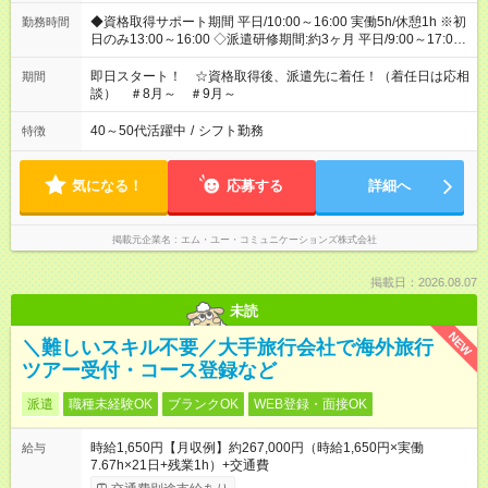
◆資格取得サポート期間 平日/10:00～16:00 実働5h/休憩1h ※初
勤務時間
日のみ13:00～16:00 ◇派遣研修期間:約3ヶ月 平日/9:00～17:00
実働7h/休憩1h ※着任10～11営業日は導入研修を 勤務地(1)芝
公園にて実施 以降は選択した勤務地 (1)芝公園 (2)三軒茶屋にて
即日スタート！ ☆資格取得後、派遣先に着任！（着任日は応相
期間
実施 ◇派遣就業後 週4～5日のシフト制 平日/9:00～17:00 土日
談） ＃8月～ ＃9月～
祝/10:00～18:00 実働7h/休憩1h
40～50代活躍中
/
シフト勤務
特徴
気になる！
応募する
詳細へ
掲載元企業名
エム・ユー・コミュニケーションズ株式会社
掲載日：2026.08.07
未読
NEW
＼難しいスキル不要／大手旅行会社で海外旅行
ツアー受付・コース登録など
派遣
職種未経験OK
ブランクOK
WEB登録・面接OK
時給1,650円【月収例】約267,000円（時給1,650円×実働
給与
7.67h×21日+残業1h）+交通費