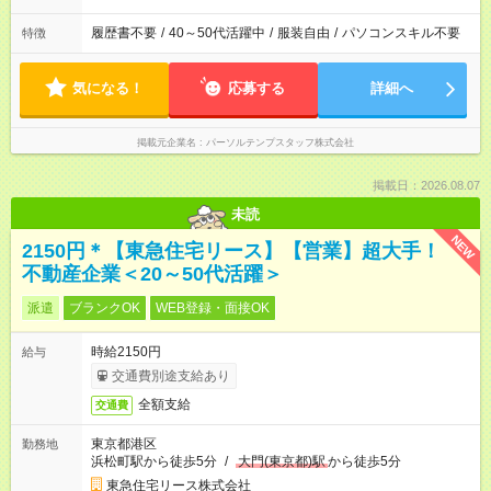
履歴書不要
/
40～50代活躍中
/
服装自由
/
パソコンスキル不要
特徴
気になる！
応募する
詳細へ
掲載元企業名
パーソルテンプスタッフ株式会社
掲載日：2026.08.07
未読
NEW
2150円＊【東急住宅リース】【営業】超大手！
不動産企業＜20～50代活躍＞
派遣
ブランクOK
WEB登録・面接OK
時給2150円
給与
交通費別途支給あり
全額支給
交通費
東京都港区
勤務地
浜松町駅から徒歩5分
/
大門(東京都)駅
から徒歩5分
東急住宅リース株式会社