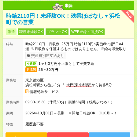
未読
NEW
時給2110円！未経験OK！残業ほぼなし▼浜松
町での営業
派遣
職種未経験OK
ブランクOK
WEB登録・面接OK
時給2110円 月収例 25万円 時給2110円×実働6h×週5日×4
給与
週 ※月収例を保証するものではありません。※給与即受取りサ
ービス利用可（利用条件有）
交通費別途支給あり
1ヶ月3万円を上限として実費支給
交通費
25～30万円
月収例
東京都港区
勤務地
浜松町駅から徒歩1分
/
大門(東京都)駅
から徒歩5分
情報処理サ－ビス
09:30-16:30（休憩60分）実働6時間（残業少なめ！）
勤務時間
2026年10月01日～長期 ※開始日相談OK ※10月～！
期間
履歴書不要
特徴