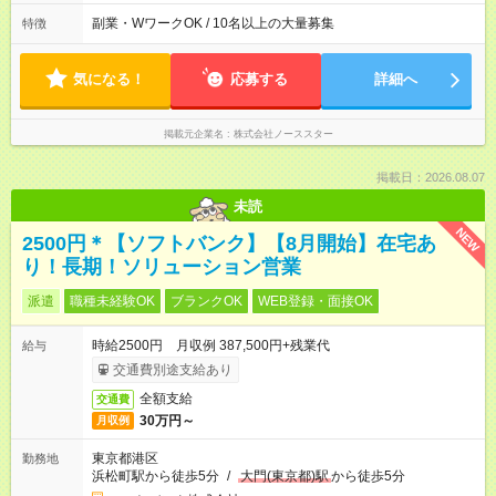
22:00（固定） 週3日以上
副業・WワークOK / 10名以上の大量募集
特徴
気になる！
応募する
詳細へ
掲載元企業名
株式会社ノーススター
掲載日：2026.08.07
未読
NEW
2500円＊【ソフトバンク】【8月開始】在宅あ
り！長期！ソリューション営業
派遣
職種未経験OK
ブランクOK
WEB登録・面接OK
時給2500円 月収例 387,500円+残業代
給与
交通費別途支給あり
全額支給
交通費
30万円～
月収例
東京都港区
勤務地
浜松町駅から徒歩5分
/
大門(東京都)駅
から徒歩5分