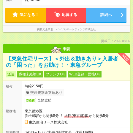
気になる！
応募する
詳細へ
掲載元企業名
パーソルマーケティング株式会社
掲載日：2026.08.06
未読
NEW
【東急住宅リース】＜外出＆動きあり＞入居者
の「困った」をお助け！・東急グループ
派遣
職種未経験OK
ブランクOK
WEB登録・面接OK
時給2150円
給与
交通費別途支給あり
全額支給
交通費
東京都港区
勤務地
浜松町駅から徒歩5分
/
大門(東京都)駅
から徒歩5分
東急住宅リース株式会社
09:30～18:00(実働7時間30分 休憩1時間)
勤務時間