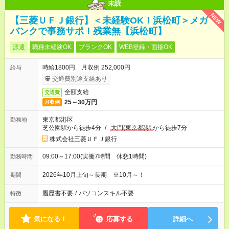
未読
NEW
【三菱ＵＦＪ銀行】＜未経験OK！浜松町＞メガ
バンクで事務サポ！残業無【浜松町】
派遣
職種未経験OK
ブランクOK
WEB登録・面接OK
時給1800円 月収例 252,000円
給与
交通費別途支給あり
全額支給
交通費
25～30万円
月収例
東京都港区
勤務地
芝公園駅から徒歩4分
/
大門(東京都)駅
から徒歩7分
株式会社三菱ＵＦＪ銀行
09:00～17:00(実働7時間 休憩1時間)
勤務時間
2026年10月上旬～長期 ※10月～！
期間
履歴書不要
/
パソコンスキル不要
特徴
気になる！
応募する
詳細へ