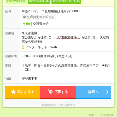
紹介予定派遣
職種未経験OK
WEB登録・面接OK
時給2000円 ＊直雇用後は月給例:300000円
給与
交通費別途支給あり
交通費支給
交通費
東京都港区
勤務地
芝公園駅から徒歩3分
/
大門(東京都)駅
から徒歩6分
/
浜松町
駅から徒歩8分
インターネット・Web
9:20～18:20(実働:8時間) (休憩60分)
勤務時間
【急募】即日～最長6ヶ月の派遣期間後、直接雇用予定 ★8月
期間
～OK！
履歴書不要
特徴
気になる！
応募する
詳細へ
掲載元企業名
アデコ株式会社
掲載日：2026.08.06