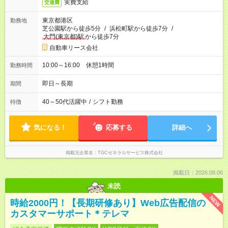
実費支給
交通費
東京都港区
勤務地
芝公園駅から徒歩5分
/
浜松町駅から徒歩7分
/
大門(東京都)駅
から徒歩7分
自動車リース会社
10:00～16:00 休憩1時間
勤務時間
即日～長期
期間
40～50代活躍中
/
シフト勤務
特徴
気になる！
応募する
詳細へ
掲載元企業名
TGCゼネラルサービス株式会社
掲載日：2026.08.06
未読
NEW
時給2000円！【長期研修あり】Web広告配信の
カスタマーサポート＊テレマ