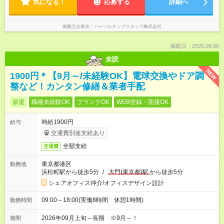
気になる！
応募する
詳細へ
掲載元企業名
パーソルテンプスタッフ株式会社
掲載日：2026.08.06
未読
NEW
1900円＊【9月～/未経験OK】電球交換やドア調
整など！カンタン修繕＆業者手配
派遣
職種未経験OK
ブランクOK
WEB登録・面接OK
時給1900円
給与
交通費別途支給あり
全額支給
交通費
東京都港区
勤務地
浜松町駅から徒歩5分
/
大門(東京都)駅
から徒歩5分
シェアオフィス仲介/オフィスデザイン設計
09:00～18:00(実働8時間 休憩1時間)
勤務時間
2026年09月上旬～長期 ※9月～！
期間