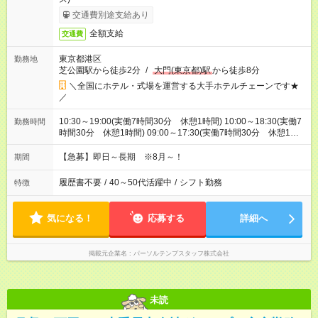
交通費別途支給あり
全額支給
交通費
東京都港区
勤務地
芝公園駅から徒歩2分
/
大門(東京都)駅
から徒歩8分
＼全国にホテル・式場を運営する大手ホテルチェーンです★
／
10:30～19:00(実働7時間30分 休憩1時間) 10:00～18:30(実働7
勤務時間
時間30分 休憩1時間) 09:00～17:30(実働7時間30分 休憩1時
間) ※9:00～20:30の中で実働7.5時間のシフト制です。
【急募】即日～長期 ※8月～！
期間
履歴書不要
/
40～50代活躍中
/
シフト勤務
特徴
気になる！
応募する
詳細へ
掲載元企業名
パーソルテンプスタッフ株式会社
未読