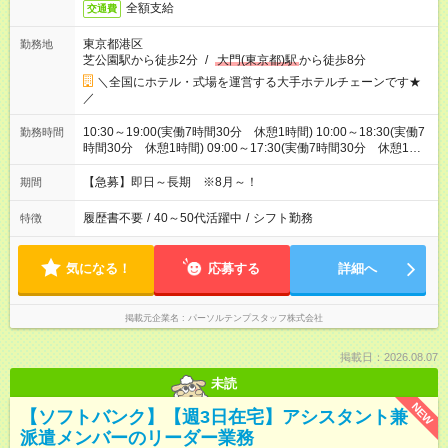
全額支給
交通費
東京都港区
勤務地
芝公園駅から徒歩2分
/
大門(東京都)駅
から徒歩8分
＼全国にホテル・式場を運営する大手ホテルチェーンです★
／
10:30～19:00(実働7時間30分 休憩1時間) 10:00～18:30(実働7
勤務時間
時間30分 休憩1時間) 09:00～17:30(実働7時間30分 休憩1時
間) ※9:00～20:30の中で実働7.5時間のシフト制です。
【急募】即日～長期 ※8月～！
期間
履歴書不要
/
40～50代活躍中
/
シフト勤務
特徴
気になる！
応募する
詳細へ
掲載元企業名
パーソルテンプスタッフ株式会社
掲載日：2026.08.07
未読
NEW
【ソフトバンク】【週3日在宅】アシスタント兼
派遣メンバーのリーダー業務