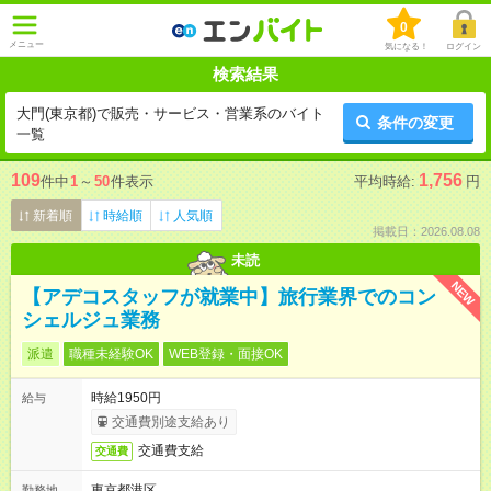
0
メニュー
気になる！
ログイン
検索結果
大門(東京都)で販売・サービス・営業系のバイト
条件の変更
一覧
109
1,756
件中
1
～
50
件表示
平均時給:
円
新着順
時給順
人気順
掲載日：2026.08.08
未読
NEW
【アデコスタッフが就業中】旅行業界でのコン
シェルジュ業務
派遣
職種未経験OK
WEB登録・面接OK
時給1950円
給与
交通費別途支給あり
交通費支給
交通費
東京都港区
勤務地