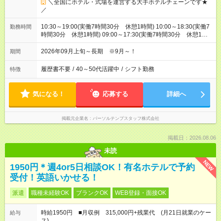
＼全国にホテル・式場を運営する大手ホテルチェーンです★
／
10:30～19:00(実働7時間30分 休憩1時間) 10:00～18:30(実働7
勤務時間
時間30分 休憩1時間) 09:00～17:30(実働7時間30分 休憩1時
間) ※9:00～20:30の中で実働7.5時間のシフト制です。
2026年09月上旬～長期 ※9月～！
期間
履歴書不要
/
40～50代活躍中
/
シフト勤務
特徴
気になる！
応募する
詳細へ
掲載元企業名
パーソルテンプスタッフ株式会社
掲載日：2026.08.06
未読
NEW
1950円＊週4or5日相談OK！有名ホテルで予約
受付！英語いかせる！
派遣
職種未経験OK
ブランクOK
WEB登録・面接OK
時給1950円 ■月収例 315,000円+残業代 (月21日就業のケー
給与
ス)