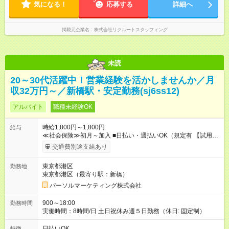
気になる！
応募する
詳細へ
掲載元企業名
株式会社リクルートスタッフィング
未読
20～30代活躍中！営業経験を活かしませんか／月
収32万円～／新橋駅・安定勤務(sj6ss12)
アルバイト
職種未経験OK
時給1,800円～1,800円
給与
≪社会保険≫初月～加入 ■日払い・週払いOK（規定有 【試用期
間】試用期間なし
交通費別途支給あり
東京都港区
勤務地
東京都港区（最寄り駅：新橋）
パーソルマーケティング株式会社
900～18:00
勤務時間
実働時間：8時間/日 土日祝休み週５日勤務（休日: 固定制）
日払いOK
特徴