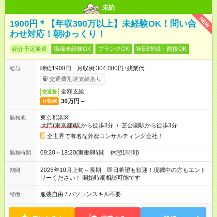
未読
NEW
1900円＊【年収390万以上】未経験OK！問い合
わせ対応！朝ゆっくり！
紹介予定派遣
職種未経験OK
ブランクOK
WEB登録・面接OK
時給1900円 月収例 304,000円+残業代
給与
交通費別途支給あり
全額支給
交通費
30万円～
月収例
東京都港区
勤務地
大門(東京都)駅
から徒歩3分
/
芝公園駅から徒歩3分
全世界で有名な外資コンサルティング会社！
09:20～18:20(実働8時間 休憩1時間)
勤務時間
2026年10月上旬～長期 即日希望も歓迎！現職中の方もエント
期間
リーください！ 開始時期相談可能です
服装自由
/
パソコンスキル不要
特徴