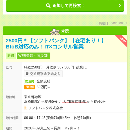
追加して再検索！
掲載日：2026.08.07
未読
NEW
2500円＊【ソフトバンク】【在宅あり！】
BtoB対応のみ！IT×コンサル営業
派遣
WEB登録・面接OK
時給2500円 月収例 387,500円+残業代
給与
交通費別途支給あり
全額支給
交通費
30万円～
月収例
東京都港区
勤務地
浜松町駅から徒歩5分
/
大門(東京都)駅
から徒歩5分
ソフトバンク株式会社
09:00～17:45(実働7時間45分 休憩1時間)
勤務時間
2026年09月上旬～長期 ※9月～！
期間