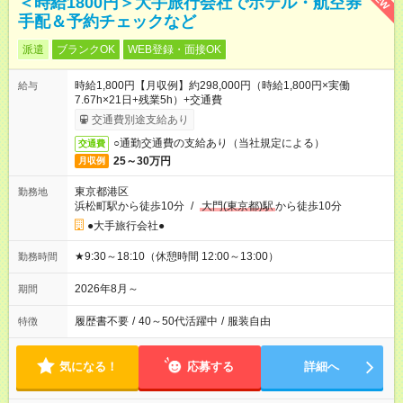
＜時給1800円＞大手旅行会社でホテル・航空券
手配＆予約チェックなど
派遣
ブランクOK
WEB登録・面接OK
時給1,800円【月収例】約298,000円（時給1,800円×実働
給与
7.67h×21日+残業5h）+交通費
交通費別途支給あり
○通勤交通費の支給あり（当社規定による）
交通費
25～30万円
月収例
東京都港区
勤務地
浜松町駅から徒歩10分
/
大門(東京都)駅
から徒歩10分
●大手旅行会社●
★9:30～18:10（休憩時間 12:00～13:00）
勤務時間
2026年8月～
期間
履歴書不要
/
40～50代活躍中
/
服装自由
特徴
気になる！
応募する
詳細へ