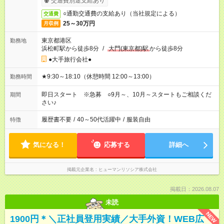
交通費別途支給あり
○通勤交通費の支給あり（当社規定による）
交通費
25～30万円
月収例
東京都港区
勤務地
浜松町駅から徒歩8分
/
大門(東京都)駅
から徒歩8分
●大手旅行会社●
★9:30～18:10（休憩時間 12:00～13:00）
勤務時間
即日スタート ※急募 ○9月～、10月～スタートもご相談くだ
期間
さい♪
履歴書不要
/
40～50代活躍中
/
服装自由
特徴
気になる！
応募する
詳細へ
掲載元企業名
ヒューマンリソシア株式会社
掲載日：2026.08.07
未読
NEW
1900円＊＼正社員登用実績／大手外資！WEB広