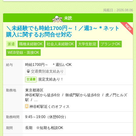
掲載日：2026.08.06
未読
NEW
＼未経験でも時給1700円～！／週3～＊ネット
購入に関するお問合せ対応
派遣
職種未経験OK
社会人未経験OK
大学生歓迎
ブランクOK
WEB登録・面接OK
時給1700円～ ＊週払いOK
給与
交通費別途支給あり
規定支給あり！
交通費
東京都港区
勤務地
神谷町駅から徒歩6分
/
御成門駅から徒歩6分
/
虎ノ門ヒルズ
駅
/
…
神谷町駅近くのオフィス
9:45～19:00（休憩60分）
勤務時間
長期 ※短期も相談OK
期間