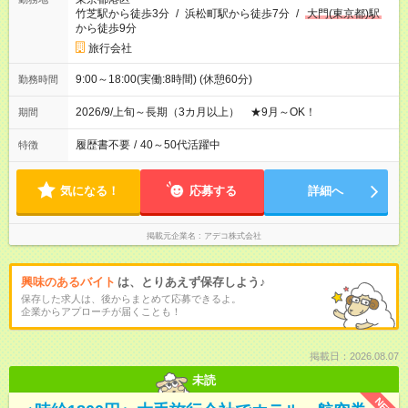
竹芝駅から徒歩3分
/
浜松町駅から徒歩7分
/
大門(東京都)駅
から徒歩9分
旅行会社
9:00～18:00(実働:8時間) (休憩60分)
勤務時間
2026/9/上旬～長期（3カ月以上） ★9月～OK！
期間
履歴書不要
/
40～50代活躍中
特徴
気になる！
応募する
詳細へ
掲載元企業名
アデコ株式会社
興味のあるバイト
は、とりあえず保存しよう♪
保存した求人は、後からまとめて応募できるよ。
企業からアプローチが届くことも！
掲載日：2026.08.07
未読
NEW