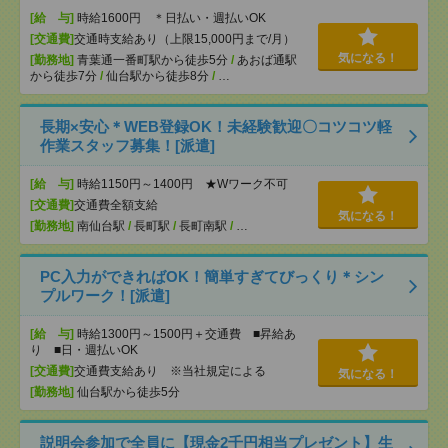
[給 与]
時給1600円 ＊日払い・週払いOK
[交通費]
交通時支給あり（上限15,000円まで/月）
気になる！
[勤務地]
青葉通一番町駅から徒歩5分
/
あおば通駅
から徒歩7分
/
仙台駅から徒歩8分
/
…
長期×安心＊WEB登録OK！未経験歓迎〇コツコツ軽
作業スタッフ募集！[派遣]
[給 与]
時給1150円～1400円 ★Wワーク不可
[交通費]
交通費全額支給
気になる！
[勤務地]
南仙台駅
/
長町駅
/
長町南駅
/
…
PC入力ができればOK！簡単すぎてびっくり＊シン
プルワーク！[派遣]
[給 与]
時給1300円～1500円＋交通費 ■昇給あ
り ■日・週払いOK
[交通費]
交通費支給あり ※当社規定による
気になる！
[勤務地]
仙台駅から徒歩5分
説明会参加で全員に【現金2千円相当プレゼント】生