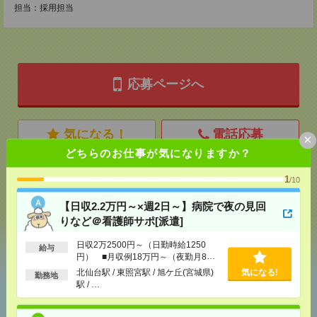
担当：採用担当
応募ページへ
気になる！
電話応募
×
どちらのお仕事が気になりますか？
1
/10
メール
LINE
で送る
で送る
【日収2.2万円～×週2日～】病院で夜の見回
りなど＠看護師サポ[派遣]
シェア
ツイート
ブックマーク
日収2万2500円～（日勤時給1250
給与
円） ■月収例18万円～（夜勤月8回
勤務の場合）
北仙台駅 / 東照宮駅 / 旭ケ丘(宮城県)
気になる!
勤務地
あなたの閲覧履歴からの
駅 / …
おすすめ