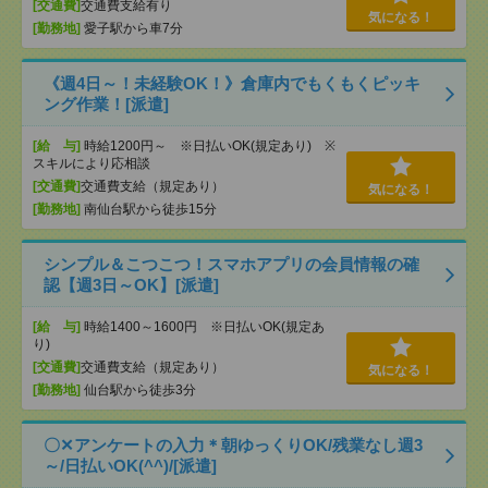
[交通費]
交通費支給有り
気になる！
[勤務地]
愛子駅から車7分
《週4日～！未経験OK！》倉庫内でもくもくピッキ
ング作業！[派遣]
[給 与]
時給1200円～ ※日払いOK(規定あり) ※
スキルにより応相談
[交通費]
交通費支給（規定あり）
気になる！
[勤務地]
南仙台駅から徒歩15分
シンプル＆こつこつ！スマホアプリの会員情報の確
認【週3日～OK】[派遣]
[給 与]
時給1400～1600円 ※日払いOK(規定あ
り)
[交通費]
交通費支給（規定あり）
気になる！
[勤務地]
仙台駅から徒歩3分
〇✕アンケートの入力＊朝ゆっくりOK/残業なし週3
～/日払いOK(^^)/[派遣]