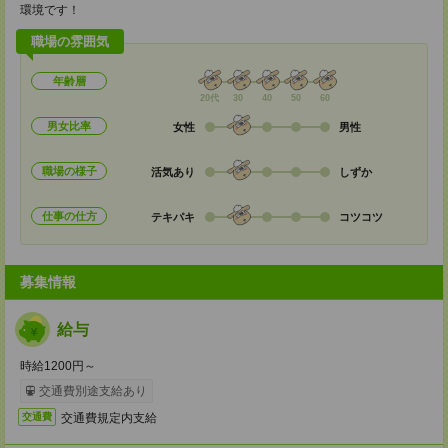
環境です！
職場の雰囲気
年齢層
20代
30
40
50
60
男女比率
女性
男性
職場の様子
活気あり
しずか
仕事の仕方
テキパキ
コツコツ
募集情報
給与
時給1200円～
交通費別途支給あり
交通費規定内支給
交通費