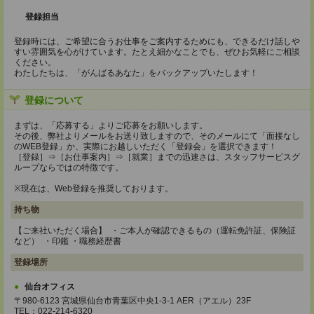
登録担当
登録時には、ご希望に合うお仕事をご案内するためにも、できるだけ話しや
すい雰囲気を心がけています。たとえ細かなことでも、ぜひお気軽にご相談
ください。
わたしたちは、「がんばるあなた」をバックアップいたします！
登録について
まずは、「応募する」よりご応募をお願いします。
その後、弊社よりメールをお送り致しますので、そのメールにて「面接なし
のWEB登録」か、実際にお越しいただく「登録会」を選択できます！
［登録］⇒［お仕事案内］⇒［就業］までの迅速さは、スタッフサービスグ
ループならではの特徴です。
※現在は、Web登録を推奨しております。
持ち物
【ご来社いただく場合】 ・ご本人が確認できるもの（運転免許証、保険証
など） ・印鑑 ・職務経歴書
登録場所
仙台オフィス
〒980-6123 宮城県仙台市青葉区中央1-3-1 AER（アエル）23F
TEL：022-214-6320