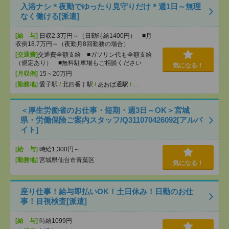
入浴ナシ＊夜勤でゆったり見守りだけ＊週1日～無理
なく働ける[派遣]
[給 与]
日収2.3万円～（日勤時給1400円） ■月
収例18.7万円～（夜勤月8回勤務の場合）
[交通費]
交通費全額支給 ■ガソリン代も全額支給
（規定あり） ■無料駐車場もご相談ください
気になる！
[月収例]
15～20万円
[勤務地]
愛子駅
/
北四番丁駅
/
あおば通駅
/
…
＜厚生労働省のお仕事・短期・週3日～OK＞宮城
県・労働保険ご案内スタッフ/Q311070426092[アルバ
イト]
[給 与]
時給1,300円～
[勤務地]
宮城県仙台市青葉区
気になる！
座り仕事！給与即払いOK！土日休み！日勤のお仕
事！目視検査[派遣]
[給 与]
時給1099円