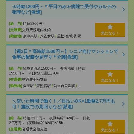
≪時給1200円～＊平日のみ≫病院で受付やカルテの
整理など[派遣]
[給 与]
時給1200円～
[交通費]
交通費規定内支給
気になる！
[勤務地]
泉中央駅
/
八乙女駅
/
黒松(宮城県)駅
【週2日＊高時給1500円～】シニア向けマンションで
食事の配膳や見守り＊介護[派遣]
[給 与]
経験者時給1500円～ 介護福祉士時給
1550円～ ※日払い/週払いOK
[交通費]
交通費全額支給
気になる！
[勤務地]
愛子駅
/
東照宮駅
/
勾当台公園駅
/
…
＼空いた時間で働く！／日払いOK×1勤務2.7万円も
可！施設での見回りなど[派遣]
[給 与]
時給1500円～ 夜勤時給1820円～ 日収
2.7万円～（夜勤時給1820円×15h）
[交通費]
交通費全額支給
気になる！