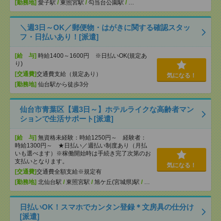
[勤務地]
愛子駅
/
東照宮駅
/
勾当台公園駅
/
…
＼週3日～OK／郵便物・はがきに関する確認スタッ
フ・日払いあり！[派遣]
[給 与]
時給1400～1600円 ※日払いOK(規定あ
り)
[交通費]
交通費支給（規定あり）
気になる！
[勤務地]
仙台駅から徒歩3分
仙台市青葉区【週3日～】ホテルライクな高齢者マン
ションで生活サポート[派遣]
[給 与]
無資格未経験：時給1250円～ 経験者：
時給1300円～ ★日払い／週払い制度あり（月払
いも選べます）※稼働開始時は手続き完了次第のお
支払いとなります。
気になる！
[交通費]
交通費全額支給※規定有
[勤務地]
北仙台駅
/
東照宮駅
/
旭ケ丘(宮城県)駅
/
…
日払いOK！スマホでカンタン登録＊文房具の仕分け
[派遣]