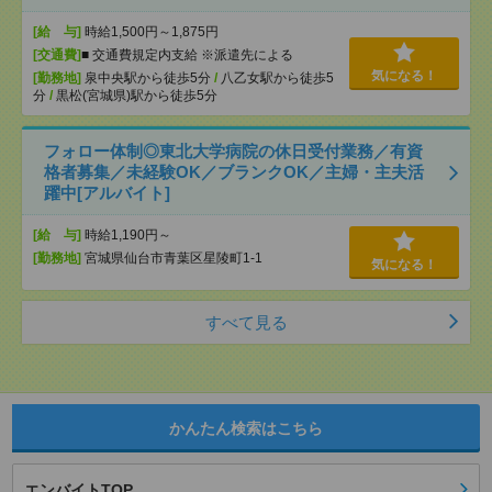
[給 与]
時給1,500円～1,875円
[交通費]
■ 交通費規定内支給 ※派遣先による
気になる！
[勤務地]
泉中央駅から徒歩5分
/
八乙女駅から徒歩5
分
/
黒松(宮城県)駅から徒歩5分
フォロー体制◎東北大学病院の休日受付業務／有資
格者募集／未経験OK／ブランクOK／主婦・主夫活
躍中[アルバイト]
[給 与]
時給1,190円～
[勤務地]
宮城県仙台市青葉区星陵町1-1
気になる！
すべて見る
かんたん検索はこちら
エンバイトTOP