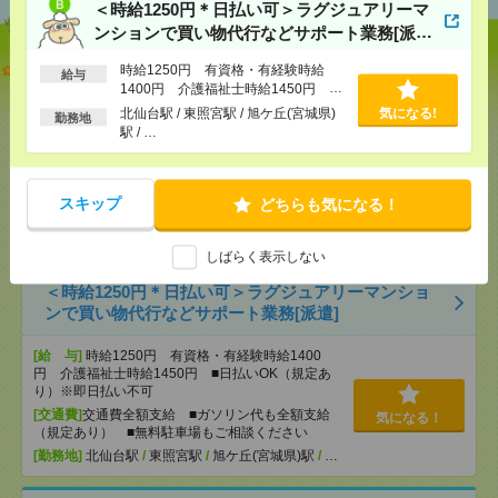
＜時給1250円＊日払い可＞ラグジュアリーマ
ンションで買い物代行などサポート業務[派
遣]
【日収2.2万円～×週2日～】病院で夜の見回りなど＠
時給1250円 有資格・有経験時給
給与
看護師サポ[派遣]
1400円 介護福祉士時給1450円 ■
日払いOK（規定あり）※即日払い不
北仙台駅 / 東照宮駅 / 旭ケ丘(宮城県)
気になる!
勤務地
可
[給 与]
日収2万2500円～（日勤時給1250円） ■
駅 / …
月収例18万円～（夜勤月8回勤務の場合）
[交通費]
交通費全額支給 ■ガソリン代も全額支給
（規定あり） ■無料駐車場もご相談ください
気になる！
スキップ
どちらも気になる！
[月収例]
15～20万円
[勤務地]
北仙台駅
/
東照宮駅
/
旭ケ丘(宮城県)駅
/
…
しばらく表示しない
＜時給1250円＊日払い可＞ラグジュアリーマンショ
ンで買い物代行などサポート業務[派遣]
[給 与]
時給1250円 有資格・有経験時給1400
円 介護福祉士時給1450円 ■日払いOK（規定あ
り）※即日払い不可
[交通費]
交通費全額支給 ■ガソリン代も全額支給
気になる！
（規定あり） ■無料駐車場もご相談ください
[勤務地]
北仙台駅
/
東照宮駅
/
旭ケ丘(宮城県)駅
/
…