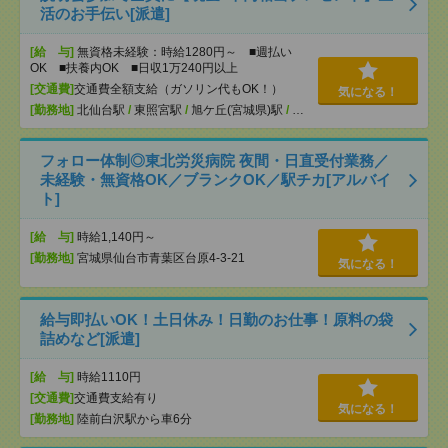
活のお手伝い[派遣]
[給 与]
無資格未経験：時給1280円～ ■週払い
OK ■扶養内OK ■日収1万240円以上
[交通費]
交通費全額支給（ガソリン代もOK！）
気になる！
[勤務地]
北仙台駅
/
東照宮駅
/
旭ケ丘(宮城県)駅
/
…
フォロー体制◎東北労災病院 夜間・日直受付業務／
未経験・無資格OK／ブランクOK／駅チカ[アルバイ
ト]
[給 与]
時給1,140円～
[勤務地]
宮城県仙台市青葉区台原4-3-21
気になる！
給与即払いOK！土日休み！日勤のお仕事！原料の袋
詰めなど[派遣]
[給 与]
時給1110円
[交通費]
交通費支給有り
気になる！
[勤務地]
陸前白沢駅から車6分