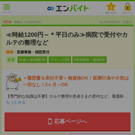
0
メニュー
気になる！
ログイン
NEW
掲載日 :2026
/
08
/
06
No.SSMT医IS1_宮城02
≪時給1200円～＊平日のみ≫病院で受付やカ
ルテの整理など
職種：
医療事務・病院受付
派遣
社会人未経験OK
ブランクOK
WEB登録・面接OK
＜履歴書＆来社不要＞無資格OK！医療行為や介助は
一切なし！2ヶ月～OK
【専門的な知識は不要】カルテ整理や患者さまの受付など、看護師
...
もっとみる
応募ページへ