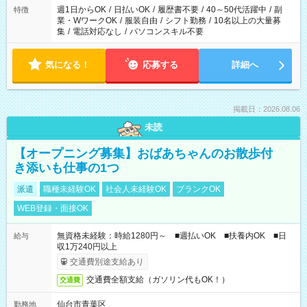
週1日からOK
/
日払いOK
/
履歴書不要
/
40～50代活躍中
/
副
特徴
業・WワークOK
/
服装自由
/
シフト勤務
/
10名以上の大量募
集
/
電話対応なし
/
パソコンスキル不要
気になる！
応募する
詳細へ
掲載日：2026.08.06
未読
【オープニング募集】おばあちゃんのお散歩付
き添いも仕事の1つ
派遣
職種未経験OK
社会人未経験OK
ブランクOK
WEB登録・面接OK
無資格未経験：時給1280円～ ■週払いOK ■扶養内OK ■日
給与
収1万240円以上
交通費別途支給あり
交通費全額支給（ガソリン代もOK！）
交通費
仙台市青葉区
勤務地