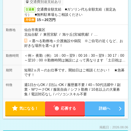
交通費別途支給あり
交通費全額支給 ■ガソリン代も全額支給（規定あ
交通費
り） ■無料駐車場もご相談ください
15～20万円
月収例
仙台市青葉区
勤務地
北仙台駅
/
東照宮駅
/
旭ケ丘(宮城県)駅
/
…
＜選べる勤務地＞介護施設や病院 ※ご自宅の近くなど、お
好きな場所を選べます！
＜例＞ 夜勤（例） 16：00～翌9：00 16：30～翌9：30 17：00
勤務時間
～翌10：00 ※勤務時間は施設によって異なります 「土日祝は休
みたい」 「しっかり稼ぎたい」 「もう少し遅い時間から始めた
い」など ご希望にあったお仕事をご案内いたします。 ※未経験
短期2ヵ月～のお仕事です。開始日はご相談ください！ ★急募
期間
の方の場合は1～2ヶ月間は日中での仕事を経験いただき、 お
です！
仕事に慣れてからの夜勤になります。 ★家庭の都合でお休みが
必要な場合も遠慮なくご相談ください。
週1日からOK
/
日払いOK
/
履歴書不要
/
40～50代活躍中
/
副
特徴
業・WワークOK
/
服装自由
/
シフト勤務
/
10名以上の大量募
集
/
電話対応なし
/
パソコンスキル不要
気になる！
応募する
詳細へ
掲載日：2026.08.06