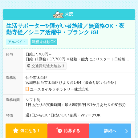
未読
生活サポーター✨障がい者施設／無資格OK・夜
勤専従／シニア活躍中・ブランク /Gi
アルバイト
職種未経験OK
日給17,700円～
給与
日給（1勤務）17,700円 ※経験・能力によりスタート日給相談
可・昇給可 【試用期間】試用期間あり 試用期間の長さ：3ヶ月
交通費別途支給あり
雇用形態、給与は本採用時と同じです。
仙台市太白区
勤務地
宮城県仙台市太白区ひより台1-64（最寄り駅：仙台駅）
ユースタイルラボラトリー株式会社
シフト制
勤務時間
1日あたりの実働時間：最大8時間/日 ※1か月あたりの変形労働
制（週平均40時間以内） 夜勤：17:00-翌09:00（休憩2時間）
週1日からOK / 日払いOK / 副業・WワークOK
特徴
気になる！
応募する
詳細へ