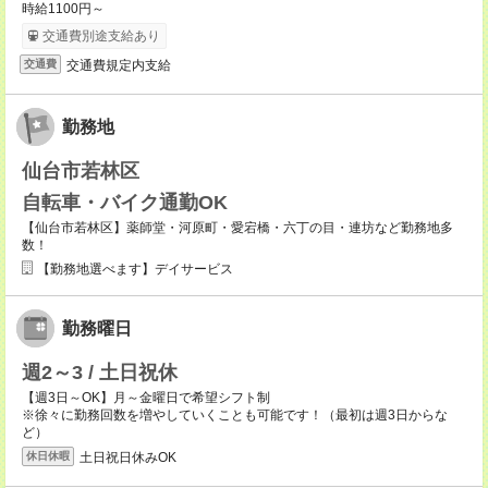
時給1100円～
交通費別途支給あり
交通費規定内支給
交通費
勤務地
仙台市若林区
自転車・バイク通勤OK
【仙台市若林区】薬師堂・河原町・愛宕橋・六丁の目・連坊など勤務地多
数！
【勤務地選べます】デイサービス
勤務曜日
週2～3 / 土日祝休
【週3日～OK】月～金曜日で希望シフト制
※徐々に勤務回数を増やしていくことも可能です！（最初は週3日からな
ど）
土日祝日休みOK
休日休暇