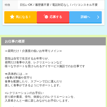
日払いOK
/
履歴書不要
/
電話対応なし
/
パソコンスキル不要
特徴
気になる！
応募する
詳細へ
お仕事の概要
≪昼間だけ！介護度の低いお年寄りメイン≫
普段は自宅で生活するお年寄りが、
昼間だけ食事や入浴、レクリエーションなど
様々なサポートを受けられるデイサービス施設でのお仕事です
≪具体的には…≫
○食事の準備や見守り
食事を配膳したり、スプーンで口に運んだり
楽しく食事ができるようにサポートします。
○レクリエーションのお手伝い
折り紙や書道、俳句、体操などのレクリエーションを、
入居者さんと一緒に楽しみながらお手伝いします。