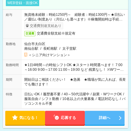
WEB登録・面接OK
無資格未経験：時給1250円～ 経験者：時給1300円～★日払い
給与
／週払い制度あり（月払いも選べます）※稼働開始時は手続き完
了次第のお支払いとなります。
交通費別途支給あり
交通費全額支給※規定有
交通費
仙台市太白区
勤務地
南仙台駅
/
長町南駅
/
太子堂駅
＜シニア向けマンション＞
★1日4時間～の時短シフトOK ★スタート時間選べます！ 7:00
勤務時間
～16:00 9:00～17:00 11:00～19:00 など 残業なし！ ※Wワーク
の場合、他のお仕事と合わせ週40時間超の就業はご案内できま
せん ※法令に基づき、週20時間以上勤務は社会保険への加入対
開始日はご相談ください！ ★急募 ★職場が気に入れば、長期
期間
象となります ※労働者派遣法（日雇い派遣の原則禁止）によ
でも働けます！
り、短時間・短期間の就業はご案内が難しい場合があります
日払いOK
/
履歴書不要
/
40～50代活躍中
/
副業・WワークOK
/
特徴
服装自由
/
シフト勤務
/
10名以上の大量募集
/
電話対応なし
/
パ
ソコンスキル不要
気になる！
応募する
詳細へ