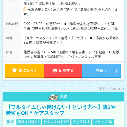
愛子駅
/
北四番丁駅
/
あおば通駅
/
…
≪車通勤もOK！≫ご自宅近くでご希望の勤務地を紹介しま
す。
9:00～18:00（休憩60分） ■ご希望があれば下記シフトもOK！
勤務時間
早番 7:00～16:00 遅番 10:00～19:00 夜勤 16:30～翌9:30 「家族
と休みを合わせたい」 「余裕を持って夕飯の準備がしたい」
「できれば残業はしたくない」 など、ご希望を教えてください
【8月中のスタートOK！急募！】2カ月～ ■ご応募から最短2～
期間
ね。 ※Wワーク希望の方へ 今ご覧のお仕事で希望する勤務時間
3日後に就業が可能です！
と、もう1つのお仕事の勤務時間。 合計で週40時間を超える場
合は応募できません。
履歴書不要
/
40～50代活躍中
/
服装自由
/
シフト勤務
/
10名以
特徴
上の大量募集
/
電話対応なし
/
パソコンスキル不要
気になる！
応募する
詳細へ
掲載日：2026.08.07
未読
【フルタイムじゃ働けない！という方へ】週3や
時短もOK＊ケアスタッフ
派遣
職種未経験OK
社会人未経験OK
大学生歓迎
ブランクOK