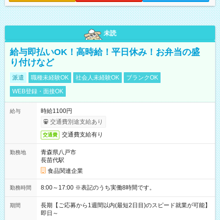
未読
給与即払いOK！高時給！平日休み！お弁当の盛
り付けなど
派遣
職種未経験OK
社会人未経験OK
ブランクOK
WEB登録・面接OK
時給1100円
給与
交通費別途支給あり
交通費支給有り
交通費
青森県八戸市
勤務地
長苗代駅
食品関連企業
8:00～17:00 ※表記のうち実働8時間です。
勤務時間
長期【ご応募から1週間以内(最短2日目)のスピード就業が可能】
期間
即日～