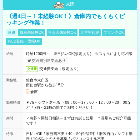
未読
《週4日～！未経験OK！》倉庫内でもくもくピ
ッキング作業！
派遣
職種未経験OK
社会人未経験OK
大学生歓迎
ブランクOK
WEB登録・面接OK
時給1200円～ ※日払いOK(規定あり) ※スキルにより応相談
給与
交通費別途支給あり
交通費支給（規定あり）
交通費
仙台市太白区
勤務地
南仙台駅から徒歩15分
倉庫
▼7h～シフト選べる ・09：00～17：00 ・12：00～20：00な
勤務時間
ど ＊7時～21時の間でご相談ください！
＜急募＞開始日相談～まずはお試し短期 ＊長期もご紹介可能
期間
です！
日払いOK
/
履歴書不要
/
40～50代活躍中
/
服装自由
/
シフト勤
特徴
務
/
10名以上の大量募集
/
パソコンスキル不要