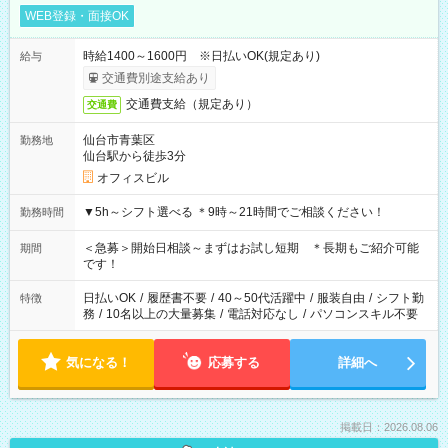
WEB登録・面接OK
時給1400～1600円 ※日払いOK(規定あり)
給与
交通費別途支給あり
交通費支給（規定あり）
交通費
仙台市青葉区
勤務地
仙台駅から徒歩3分
オフィスビル
▼5h～シフト選べる ＊9時～21時間でご相談ください！
勤務時間
＜急募＞開始日相談～まずはお試し短期 ＊長期もご紹介可能
期間
です！
日払いOK
/
履歴書不要
/
40～50代活躍中
/
服装自由
/
シフト勤
特徴
務
/
10名以上の大量募集
/
電話対応なし
/
パソコンスキル不要
気になる！
応募する
詳細へ
掲載日：2026.08.06