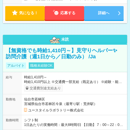
気になる！
応募する
詳細へ
未読
【無資格でも時給1,410円～】見守りヘルパー✨
訪問介護（週1日から／日勤のみ） /Ja
アルバイト
職種未経験OK
時給1,410円～
給与
時給1,410円以上 ※交通費一部支給（既定あり） ※経験・能力を
考慮して決定します 【収入例】 週1回勤務の場合：1,410円×8時
交通費別途支給あり
間×4回=4万5,120円 週3回勤務の場合：1,410円×8時間×12回
=13万5,360円 週5回勤務の場合：1,410円×8時間×20回=22万
仙台市若林区
勤務地
5,600円 【試用期間】試用期間あり 試用期間の長さ：2ヶ月
宮城県仙台市若林区今泉（最寄り駅：荒井駅）
※ 雇用形態と給与に、本採用時と異なる部分があります。 雇用
形態：本採用時と同じです。 給与：時給 1,040円以上
ユースタイルラボラトリー株式会社
シフト制
勤務時間
1日あたりの実働時間：最大8時間/日 【日勤】 7：00～22：00
の間で8時間勤務（休憩時間は法定通り） ※週1日～OK ／ 夜勤