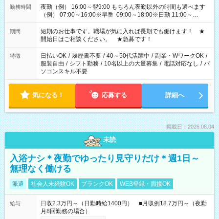
夜勤（例） 16:00～翌9:00 もちろん夜勤以外の時間も選べます
勤務時間
（例） 07:00～16:00※早番 09:00～18:00※日勤 11:00～
20:00※遅番 ※時間は、固定・選べる施設もあるので、ご希望が
あれば調整できます！ ※シフト制。勤務地により実働時間が異
短期のお仕事です。職場が気に入れば長期でも働けます！ ★
期間
なります。★家庭の都合でお休みが必要な場合も遠慮なくご相
開始日はご相談ください。 ★急募です！
談ください。
日払いOK
/
履歴書不要
/
40～50代活躍中
/
副業・WワークOK
/
特徴
服装自由
/
シフト勤務
/
10名以上の大量募集
/
電話対応なし
/
パ
ソコンスキル不要
気になる！
応募する
詳細へ
掲載日：2026.08.04
未読
入浴ナシ＊夜勤でゆったり見守りだけ＊週1日～
無理なく働ける
派遣
社会人未経験OK
ブランクOK
WEB登録・面接OK
日収2.3万円～（日勤時給1400円） ■月収例18.7万円～（夜勤
給与
月8回勤務の場合）