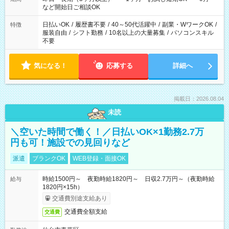
休憩1ｈ） 12：00-21：00（実働8ｈ/休憩1ｈ） 13：00-22：
など開始日ご相談OK
00（実働8ｈ/休憩1ｈ） ＊時間帯固定OK
日払いOK
/
履歴書不要
/
40～50代活躍中
/
副業・WワークOK
/
特徴
服装自由
/
シフト勤務
/
10名以上の大量募集
/
パソコンスキル
不要
気になる！
応募する
詳細へ
掲載日：2026.08.04
未読
＼空いた時間で働く！／日払いOK×1勤務2.7万
円も可！施設での見回りなど
派遣
ブランクOK
WEB登録・面接OK
時給1500円～ 夜勤時給1820円～ 日収2.7万円～（夜勤時給
給与
1820円×15h）
交通費別途支給あり
交通費全額支給
交通費