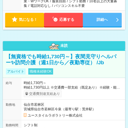
業・WワークOK
/
服装自由
/
シフト勤務
/
10名以上の大量募
集
/
電話対応なし
/
パソコンスキル不要
気になる！
応募する
詳細へ
未読
【無資格でも時給1,730円～】夜間見守りヘルパ
ー✨訪問介護（週1日から／夜勤専従） /Jb
アルバイト
職種未経験OK
時給1,730円～
給与
時給1,730円以上 ※交通費一部支給（既定あり） ※経験・能力を
考慮して決定します 【収入例】 週1回勤務の場合：1,730円×8時
交通費別途支給あり
間×4回=5万5,360円 週3回勤務の場合：1,730円×8時間×12回
=16万6,080円 【試用期間】試用期間あり 試用期間の長さ：2ヶ
仙台市若林区
勤務地
月 ※ 雇用形態と給与に、本採用時と異なる部分があります。 雇
宮城県仙台市若林区今泉（最寄り駅：荒井駅）
用形態：本採用時と同じです。 給与：時給 1,470円以上
ユースタイルラボラトリー株式会社
シフト制
勤務時間