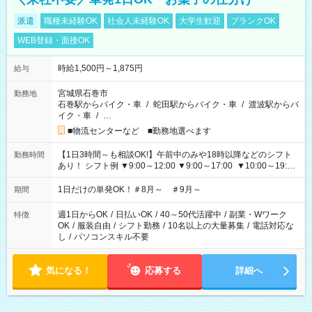
派遣
職種未経験OK
社会人未経験OK
大学生歓迎
ブランクOK
WEB登録・面接OK
時給1,500円～1,875円
給与
宮城県石巻市
勤務地
石巻駅からバイク・車
/
蛇田駅からバイク・車
/
渡波駅からバ
イク・車
/
…
■物流センターなど ■勤務地選べます
【1日3時間～も相談OK!】午前中のみや18時以降などのシフト
勤務時間
あり！ シフト例 ▼9:00～12:00 ▼9:00～17:00 ▼10:00～19:00
▼18:00～21:00
1日だけの単発OK！＃8月～ ＃9月～
期間
週1日からOK
/
日払いOK
/
40～50代活躍中
/
副業・Wワーク
特徴
OK
/
服装自由
/
シフト勤務
/
10名以上の大量募集
/
電話対応な
し
/
パソコンスキル不要
気になる！
応募する
詳細へ