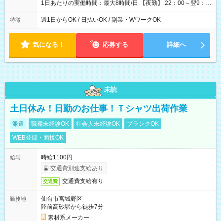
1日あたりの実働時間：最大8時間/日 【夜勤】 22：00～翌9：
00 ※週1日～OK ／ 夜勤専従 ＊＊ 勤務時間例 ＊＊ ■22時か
ら翌7時 ■23時から翌8時 ■24時から翌9時 など ※上記の時間
週1日からOK / 日払いOK / 副業・WワークOK
特徴
内で8時間勤務（休憩1時間）ご利用者様により、時間は異なり
ます。 ※曜日固定（毎週同じ曜日での勤務となります）
気になる！
応募する
詳細へ
未読
土日休み！日勤のお仕事！Ｔシャツ出荷作業
派遣
職種未経験OK
社会人未経験OK
ブランクOK
WEB登録・面接OK
時給1100円
給与
交通費別途支給あり
交通費支給有り
交通費
仙台市宮城野区
勤務地
陸前高砂駅から徒歩7分
素材系メーカー