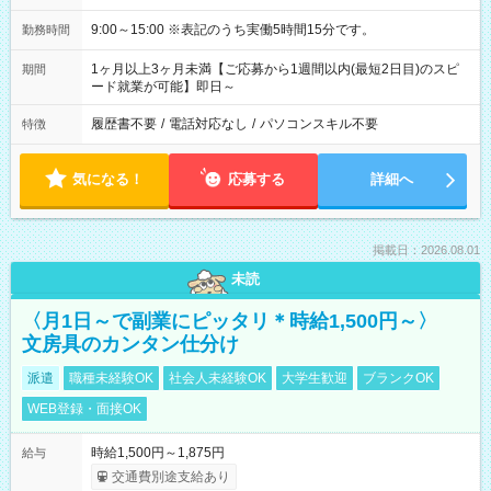
9:00～15:00 ※表記のうち実働5時間15分です。
勤務時間
1ヶ月以上3ヶ月未満【ご応募から1週間以内(最短2日目)のスピ
期間
ード就業が可能】即日～
履歴書不要
/
電話対応なし
/
パソコンスキル不要
特徴
気になる！
応募する
詳細へ
掲載日：2026.08.01
未読
〈月1日～で副業にピッタリ＊時給1,500円～〉
文房具のカンタン仕分け
派遣
職種未経験OK
社会人未経験OK
大学生歓迎
ブランクOK
WEB登録・面接OK
時給1,500円～1,875円
給与
交通費別途支給あり