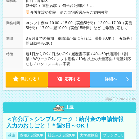
仙台市青葉区
勤務地
愛子駅
/
東照宮駅
/
勾当台公園駅
/
…
介護施設や病院 ※ご自宅近辺からご案内可能
≪シフト例≫ 10:00～15:00（実働5時間） 12:00～17:00（実働
勤務時間
5時間） 17:00～翌10:00（実働15時間）など ご希望に応じて、
働く時間は調整できます！ お気軽に担当へ相談ください！
3ヵ月までの短期 ※職場が気に入れば、長期もOK！ ★急募！
期間
即日勤務もOK！
週1日からOK
/
日払いOK
/
履歴書不要
/
40～50代活躍中
/
副
特徴
業・WワークOK
/
シフト勤務
/
10名以上の大量募集
/
電話対応
なし
/
パソコンスキル不要
気になる！
応募する
詳細へ
掲載日：2026.08.05
未読
＜官公庁＞シンプルワーク！給付金の申請情報
入力のおしごと！＊週3日～OK！
派遣
職種未経験OK
社会人未経験OK
大学生歓迎
ブランクOK