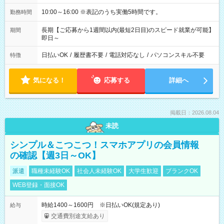
10:00～16:00 ※表記のうち実働5時間です。
勤務時間
長期【ご応募から1週間以内(最短2日目)のスピード就業が可能】
期間
即日～
日払いOK
/
履歴書不要
/
電話対応なし
/
パソコンスキル不要
特徴
気になる！
応募する
詳細へ
掲載日：2026.08.04
未読
シンプル＆こつこつ！スマホアプリの会員情報
の確認【週3日～OK】
派遣
職種未経験OK
社会人未経験OK
大学生歓迎
ブランクOK
WEB登録・面接OK
時給1400～1600円 ※日払いOK(規定あり)
給与
交通費別途支給あり