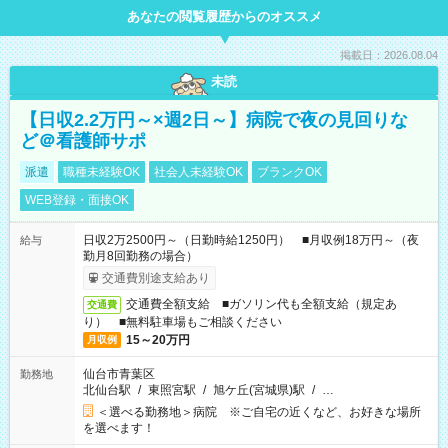
あなたの閲覧履歴からのオススメ
掲載日：2026.08.04
未読
【日収2.2万円～×週2日～】病院で夜の見回りな
ど＠看護師サポ
派遣
職種未経験OK
社会人未経験OK
ブランクOK
WEB登録・面接OK
日収2万2500円～（日勤時給1250円） ■月収例18万円～（夜
給与
勤月8回勤務の場合）
交通費別途支給あり
交通費全額支給 ■ガソリン代も全額支給（規定あ
交通費
り） ■無料駐車場もご相談ください
15～20万円
月収例
仙台市青葉区
勤務地
北仙台駅
/
東照宮駅
/
旭ケ丘(宮城県)駅
/
…
＜選べる勤務地＞病院 ※ご自宅の近くなど、お好きな場所
を選べます！