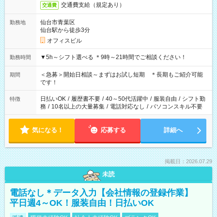
交通費支給（規定あり）
交通費
仙台市青葉区
勤務地
仙台駅から徒歩3分
オフィスビル
▼5h～シフト選べる ＊9時～21時間でご相談ください！
勤務時間
＜急募＞開始日相談～まずはお試し短期 ＊長期もご紹介可能
期間
です！
日払いOK
/
履歴書不要
/
40～50代活躍中
/
服装自由
/
シフト勤
特徴
務
/
10名以上の大量募集
/
電話対応なし
/
パソコンスキル不要
気になる！
応募する
詳細へ
掲載日：2026.07.29
未読
電話なし＊データ入力【会社情報の登録作業】
平日週4～OK！服装自由！日払いOK