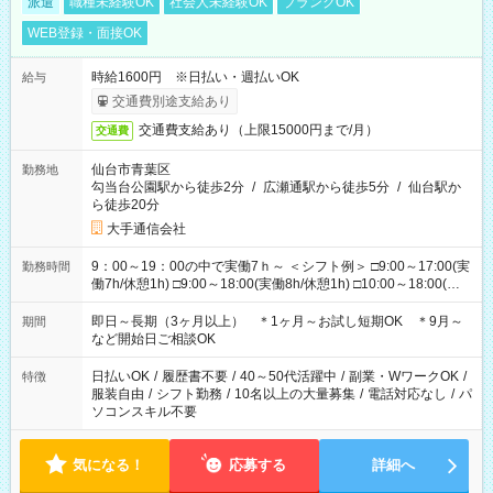
派遣
職種未経験OK
社会人未経験OK
ブランクOK
WEB登録・面接OK
時給1600円 ※日払い・週払いOK
給与
交通費別途支給あり
交通費支給あり（上限15000円まで/月）
交通費
仙台市青葉区
勤務地
勾当台公園駅から徒歩2分
/
広瀬通駅から徒歩5分
/
仙台駅か
ら徒歩20分
大手通信会社
9：00～19：00の中で実働7ｈ～ ＜シフト例＞ □9:00～17:00(実
勤務時間
働7h/休憩1h) □9:00～18:00(実働8h/休憩1h) □10:00～18:00(実
働7h/休憩1h) □10:00～19:00(実働8h/休憩1h) ＊時間固定ＯＫ
即日～長期（3ヶ月以上） ＊1ヶ月～お試し短期OK ＊9月～
期間
など開始日ご相談OK
日払いOK
/
履歴書不要
/
40～50代活躍中
/
副業・WワークOK
/
特徴
服装自由
/
シフト勤務
/
10名以上の大量募集
/
電話対応なし
/
パ
ソコンスキル不要
気になる！
応募する
詳細へ