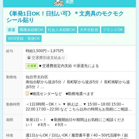
未読
《単発1日OK！日払い可》＊文房具のモクモク
シール貼り
派遣
職種未経験OK
社会人未経験OK
大学生歓迎
ブランクOK
WEB登録・面接OK
時給1,500円～1,875円
給与
交通費別途支給あり
■ 交通費規定内支給 ※派遣先による
交通費
仙台市太白区
勤務地
南仙台駅から徒歩5分
/
長町駅から徒歩5分
/
長町南駅から徒
歩5分
/
…
■物流センターなど ■勤務地選べます
＜1日3時間～OK！＞ ▼ 例えば… ▼ 15:00～18:00 15:00～
勤務時間
22:00 17:00～22:00 など こちら以外の時間もお気軽にご相談く
ださい！
単発1日～！ ★勤務開始日や期間はお気軽にご相談くださ
期間
い！ ＃8月～ ＃9月～
週1日からOK
/
日払いOK
/
履歴書不要
/
40～50代活躍中
/
副
特徴