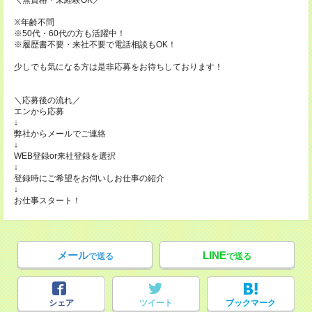
＼無資格・未経験OK／
※年齢不問
※50代・60代の方も活躍中！
※履歴書不要・来社不要で電話相談もOK！
少しでも気になる方は是非応募をお待ちしております！
＼応募後の流れ／
エンから応募
↓
弊社からメールでご連絡
↓
WEB登録or来社登録を選択
↓
登録時にご希望をお伺いしお仕事の紹介
↓
お仕事スタート！
メール
LINE
で送る
で送る
シェア
ツイート
ブックマーク