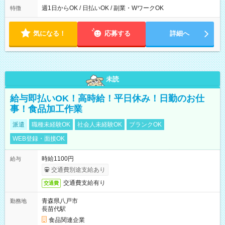
なし ＊＊ 勤務時間例 ＊＊ ■8時から17時 ■9時から18時 ■10
週1日からOK / 日払いOK / 副業・WワークOK
特徴
時から19時 ■12時から21時 など ※訪問先により変動 ※曜日固
定（毎週同じ曜日勤務）
気になる！
応募する
詳細へ
未読
給与即払いOK！高時給！平日休み！日勤のお仕
事！食品加工作業
派遣
職種未経験OK
社会人未経験OK
ブランクOK
WEB登録・面接OK
時給1100円
給与
交通費別途支給あり
交通費支給有り
交通費
青森県八戸市
勤務地
長苗代駅
食品関連企業