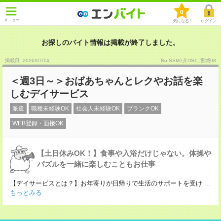
0
メニュー
気になる！
ログイン
お探しのバイト情報は掲載が終了しました。
掲載日 :2026
/
07
/
14
No.SSMT介DS1_宮城08
＜週3日～＞おばあちゃんとレクやお話を楽
しむデイサービス
派遣
職種未経験OK
社会人未経験OK
ブランクOK
WEB登録・面接OK
【土日休みOK！】食事や入浴だけじゃない。体操や
パズルを一緒に楽しむこともお仕事
【デイサービスとは？】お年寄りが日帰りで生活のサポートを受け
...
もっとみる