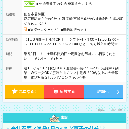
■ 交通費規定内支給 ※派遣先による
交通費
仙台市若林区
勤務地
愛宕橋駅から徒歩5分
/
河原町(宮城県)駅から徒歩5分
/
連坊駅
から徒歩5分
/
…
■物流センターなど ■勤務地選べます
【1日3時間～も相談OK!】 ＜シフト例＞ 9:00～12:00 12:00～
勤務時間
17:00 17:00～22:00 18:00～21:00 など こちら以外の時間帯も
お気軽にご相談ください！
単発1日～！ ★勤務開始日や期間はお気軽にご相談くださ
期間
い！ ＃8月～ ＃9月～
週1日からOK
/
日払いOK
/
履歴書不要
/
40～50代活躍中
/
副
特徴
業・WワークOK
/
服装自由
/
シフト勤務
/
10名以上の大量募
集
/
電話対応なし
/
パソコンスキル不要
気になる！
応募する
詳細へ
掲載日：2026.08.05
未読
＼来社不要／単発1日OK＊お菓子の仕分け