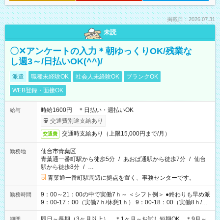
掲載日：2026.07.31
未読
〇✕アンケートの入力＊朝ゆっくりOK/残業な
し週3～/日払いOK(^^)/
派遣
職種未経験OK
社会人未経験OK
ブランクOK
WEB登録・面接OK
時給1600円 ＊日払い・週払いOK
給与
交通費別途支給あり
交通時支給あり（上限15,000円まで/月）
交通費
仙台市青葉区
勤務地
青葉通一番町駅から徒歩5分
/
あおば通駅から徒歩7分
/
仙台
駅から徒歩8分
/
…
青葉通一番町駅周辺に拠点を置く、事務センターです。
9：00～21：00の中で実働7ｈ～ ＜シフト例＞ ●終わりも早め派
勤務時間
9：00-17：00（実働7ｈ/休憩1ｈ） 9：00-18：00（実働8ｈ/休
憩1ｈ） 10：00-19：00（実働8ｈ/休憩1ｈ） ●朝ゆっくり派
11：00-20：00（実働8ｈ/休憩1ｈ） 12：00-20：00（実働7ｈ/
即日～長期（3ヶ月以上） ＊1ヶ月～お試し短期OK ＊9月～
期間