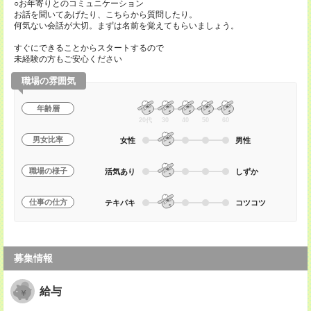
○お年寄りとのコミュニケーション
お話を聞いてあげたり、こちらから質問したり。
何気ない会話が大切。まずは名前を覚えてもらいましょう。
すぐにできることからスタートするので
未経験の方もご安心ください
職場の雰囲気
年齢層
20代
30
40
50
60
男女比率
女性
男性
職場の様子
活気あり
しずか
仕事の仕方
テキパキ
コツコツ
募集情報
給与