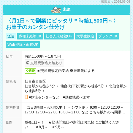
掲載日：2026.08.06
未読
〈月1日～で副業にピッタリ＊時給1,500円～〉
お菓子のカンタン仕分け
派遣
職種未経験OK
社会人未経験OK
大学生歓迎
ブランクOK
WEB登録・面接OK
時給1,500円～1,875円
給与
交通費別途支給あり
■ 交通費規定内支給 ※派遣先による
交通費
仙台市青葉区
勤務地
仙台駅から徒歩5分
/
仙台(地下鉄)駅から徒歩5分
/
北仙台駅か
ら徒歩5分
/
…
■物流センターなど ■勤務地選べます
【1日3時間～も相談OK!】 ＜シフト例＞ 9:00～12:00 12:00～
勤務時間
17:00 17:00～22:00 18:00～21:00 など こちら以外の時間帯も
お気軽にご相談ください！
単発1日～！ ★勤務開始日や期間はお気軽にご相談くださ
期間
い！ ＃8月～ ＃9月～