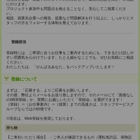
にのります。
プロジェクト参加中も問題点を抱えることなく、安心してご就業くださ
い。
相談、就業先企業への報告、提案など問題解決を行う以上に、しっかりとス
タッフの方をフォローする体制を整えております。
登録担当
登録時には、ご希望に合うお仕事をご案内するためにも、できるだけ話しや
すい雰囲気を心がけています。たとえ細かなことでも、ぜひお気軽にご相談
ください。
わたしたちは、「がんばるあなた」をバックアップいたします！
登録について
まずは、「応募する」よりご応募をお願いします。
その後、弊社よりメールをお送り致しますので、そのメールにて「面接なし
のWEB登録」か、実際にお越しいただく「登録会」を選択できます！
［登録］⇒［お仕事案内］⇒［就業］までの迅速さは、スタッフサービスグ
ループならではの特徴です。
※現在は、Web登録を推奨しております。
持ち物
【ご来社いただく場合】 ・ご本人が確認できるもの（運転免許証、保険証