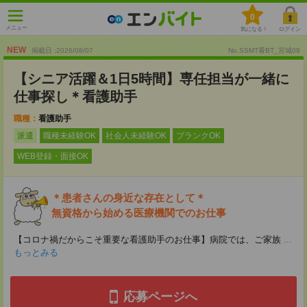
0
メニュー
気になる！
ログイン
NEW
掲載日 :2026
/
08
/
07
No.SSMT看BT_宮城09
【シニア活躍＆1日5時間】専任担当が一緒に
仕事探し＊看護助手
職種：
看護助手
派遣
職種未経験OK
社会人未経験OK
ブランクOK
WEB登録・面接OK
＊患者さんの身近な存在として＊
無資格から始める医療機関でのお仕事
【コロナ禍だからこそ重要な看護助手のお仕事】病院では、ご家族
...
もっとみる
応募ページへ