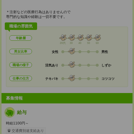
＊注射などの医療行為はありませんので
専門的な知識や経験は一切不要です。
職場の雰囲気
年齢層
20代
30
40
50
60
男女比率
女性
男性
職場の様子
活気あり
しずか
仕事の仕方
テキパキ
コツコツ
募集情報
給与
時給1100円～
交通費別途支給あり