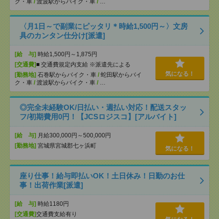
ク・車
/
渡波駅からバイク・車
/
…
〈月1日～で副業にピッタリ＊時給1,500円～〉文房
具のカンタン仕分け[派遣]
[給 与]
時給1,500円～1,875円
[交通費]
■ 交通費規定内支給 ※派遣先による
気になる！
[勤務地]
石巻駅からバイク・車
/
蛇田駅からバイ
ク・車
/
渡波駅からバイク・車
/
…
◎完全未経験OK/日払い・週払い対応！配送スタッ
フ/初期費用0円！【JCSロジスコ】[アルバイト]
[給 与]
月給300,000円～500,000円
[勤務地]
宮城県宮城郡七ヶ浜町
気になる！
座り仕事！給与即払いOK！土日休み！日勤のお仕
事！出荷作業[派遣]
[給 与]
時給1180円
[交通費]
交通費支給有り