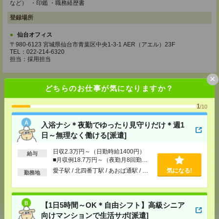
など） ・印鑑 ・職務経歴書
登録場所
仙台オフィス
〒980-6123 宮城県仙台市青葉区中央1-3-1 AER（アエル）23F
TEL：022-214-6320
担当：採用担当
×
どちらのお仕事が気になりますか？
1
/10
応募ページへ
入浴ナシ＊夜勤でゆったり見守りだけ＊週1
日～無理なく働ける[派遣]
気になる！
電話応募
日収2.3万円～（日勤時給1400円）
給与
■月収例18.7万円～（夜勤月8回勤務
の場合）
愛子駅 / 北四番丁駅 / あおば通駅 / …
気になる!
勤務地
メール
LINE
で送る
で送る
【1日5時間～OK＊自由シフト】高級シニア
シェア
ツイート
ブックマーク
向けマンションで生活サポ[派遣]