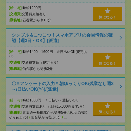
[給 与]
時給1200円
[交通費]
交通費支給有り
気になる！
[勤務地]
石巻駅から車10分
シンプル＆こつこつ！スマホアプリの会員情報の確
認【週3日～OK】[派遣]
[給 与]
時給1400～1600円 ※日払いOK(規定あ
り)
[交通費]
交通費支給（規定あり）
気になる！
[勤務地]
仙台駅から徒歩3分
〇✕アンケートの入力＊朝ゆっくりOK/残業なし週3
～/日払いOK(^^)/[派遣]
[給 与]
時給1600円 ＊日払い・週払いOK
[交通費]
交通時支給あり（上限15,000円まで/月）
気になる！
[勤務地]
青葉通一番町駅から徒歩5分
/
あおば通駅
から徒歩7分
/
仙台駅から徒歩8分
/
…