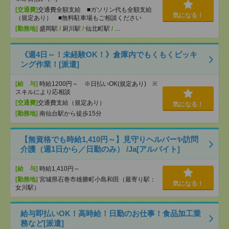
[交通費]
交通費全額支給 ■ガソリン代も全額支給
気になる！
（規定あり） ■無料駐車場もご相談ください
[勤務地]
盛岡駅
/
厨川駅
/
仙北町駅
/
…
《週4日～！未経験OK！》倉庫内でもくもくピッキ
ング作業！[派遣]
[給 与]
時給1200円～ ※日払いOK(規定あり) ※
スキルにより応相談
[交通費]
交通費支給（規定あり）
気になる！
[勤務地]
南仙台駅から徒歩15分
【無資格でも時給1,410円～】見守りヘルパー✨訪問
介護（週1日から／日勤のみ） /Ja[アルバイト]
[給 与]
時給1,410円～
[勤務地]
宮城県石巻市雄勝町小島和田（最寄り駅：
気になる！
女川駅）
給与即払いOK！高時給！日勤のお仕事！食品加工業
務など[派遣]