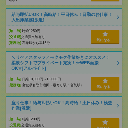
名駅）
給与即払いOK！高時給！平日休み！日勤のお仕事！
入出庫業務[派遣]
[給 与]
時給1250円
[交通費]
交通費支給有り
気になる！
[勤務地]
石巻駅から車15分
＼リペアスタッフ／モクモク作業好きにオススメ！
柔軟シフトでプライベート充実！☆WEB面接
OK☆[アルバイト]
[給 与]
日給10,000円～13,000円
[勤務地]
宮城県名取市増田（最寄り駅：名取駅）
気になる！
座り仕事！給与即払いOK！高時給！土日休み！検査
作業[派遣]
[給 与]
時給1200円
[交通費]
交通費支給有り