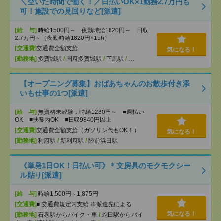
＼空いた時間で働く！／日払いOK×1勤務2.7万円も
可！施設での見回りなど[派遣]
[給 与]
時給1500円～ 夜勤時給1820円～ 日収
2.7万円～（夜勤時給1820円×15h）
[交通費]
交通費全額支給
気になる！
[勤務地]
多賀城駅
/
国府多賀城駅
/
下馬駅
/
…
【オープニング募集】おばあちゃんのお散歩付き添
いも仕事の1つ[派遣]
[給 与]
無資格未経験：時給1230円～ ■週払い
OK ■扶養内OK ■日収9840円以上
[交通費]
交通費全額支給（ガソリン代もOK！）
気になる！
[勤務地]
利府駅
/
新利府駅
/
陸前浜田駅
《単発1日OK！日払い可》＊文房具のモクモクシー
ル貼り[派遣]
[給 与]
時給1,500円～1,875円
[交通費]
■ 交通費規定内支給 ※派遣先による
気になる！
[勤務地]
石巻駅からバイク・車
/
蛇田駅からバイ