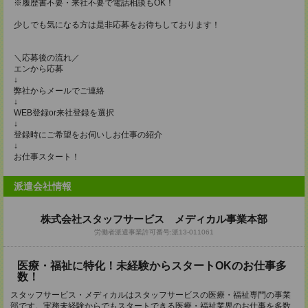
※履歴書不要・来社不要で電話相談もOK！
少しでも気になる方は是非応募をお待ちしております！
＼応募後の流れ／
エンから応募
↓
弊社からメールでご連絡
↓
WEB登録or来社登録を選択
↓
登録時にご希望をお伺いしお仕事の紹介
↓
お仕事スタート！
派遣会社情報
株式会社スタッフサービス メディカル事業本部
労働者派遣事業許可番号:派13-011061
医療・福祉に特化！未経験からスタートOKのお仕事多
数！
スタッフサービス・メディカルはスタッフサービスの医療・福祉専門の事業
部です。実務未経験からでもスタートできる医療・福祉業界のお仕事を多数