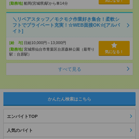
気になる！
[勤務地]
船岡(宮城県)駅から車14分
＼リペアスタッフ／モクモク作業好き集合！柔軟シ
フトでプライベート充実！☆WEB面接OK☆[アルバ
イト]
[給 与]
日給10,000円～13,000円
[勤務地]
宮城県仙台市青葉区台原森林公園（最寄り
気になる！
駅：台原駅）
すべて見る
かんたん検索はこちら
エンバイトTOP
人気のバイト