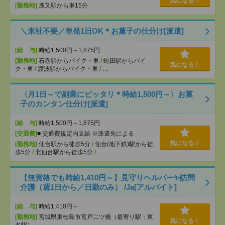
気になる！
[勤務地]
鹿又駅から車15分
＼来社不要／単発1日OK＊お菓子の仕分け[派遣]
[給 与]
時給1,500円～1,875円
[勤務地]
石巻駅からバイク・車
/
蛇田駅からバイ
気になる！
ク・車
/
渡波駅からバイク・車
/
…
〈月1日～で副業にピッタリ＊時給1,500円～〉お菓
子のカンタン仕分け[派遣]
[給 与]
時給1,500円～1,875円
[交通費]
■ 交通費規定内支給 ※派遣先による
気になる！
[勤務地]
仙台駅から徒歩5分
/
仙台(地下鉄)駅から徒
歩5分
/
北仙台駅から徒歩5分
/
…
【無資格でも時給1,410円～】見守りヘルパー✨訪問
介護（週1日から／日勤のみ） /Ja[アルバイト]
[給 与]
時給1,410円～
[勤務地]
宮城県東松島市宮戸二ツ橋（最寄り駅：東
気になる！