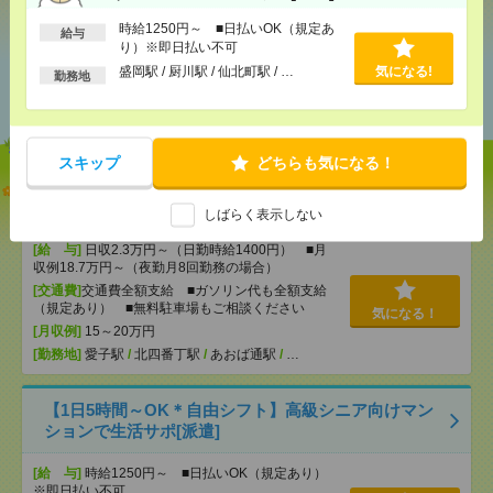
時給1250円～ ■日払いOK（規定あ
給与
り）※即日払い不可
あなたの閲覧履歴からの
盛岡駅 / 厨川駅 / 仙北町駅 / …
気になる!
勤務地
おすすめ
スキップ
どちらも気になる！
入浴ナシ＊夜勤でゆったり見守りだけ＊週1日～無理
なく働ける[派遣]
しばらく表示しない
[給 与]
日収2.3万円～（日勤時給1400円） ■月
収例18.7万円～（夜勤月8回勤務の場合）
[交通費]
交通費全額支給 ■ガソリン代も全額支給
（規定あり） ■無料駐車場もご相談ください
気になる！
[月収例]
15～20万円
[勤務地]
愛子駅
/
北四番丁駅
/
あおば通駅
/
…
【1日5時間～OK＊自由シフト】高級シニア向けマン
ションで生活サポ[派遣]
[給 与]
時給1250円～ ■日払いOK（規定あり）
※即日払い不可