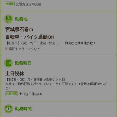
交通費規定内支給
交通費
勤務地
宮城県石巻市
自転車・バイク通勤OK
【石巻市】石巻・蛇田・渡波・陸前山下・和渕など勤務地多数！
病院やクリニックなど
勤務曜日
土日祝休
【週5日～OK】月～日曜日で希望シフト制
※徐々に勤務回数を増やしていくことも可能です！（最初は週3日からな
ど）
土日祝日休みOK
休日休暇
勤務時間