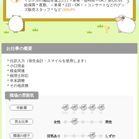
＜ホテルの備品を運ぶだけ＞単発・短時間～OK／安心の日
給保障＊夜勤、＜単発＊1日～OK！＞コンサートなどのグッ
ズ販売スタッフ＊など
(8/6UP!)
お仕事の概要
＊仕訳入力（弥生会計・スマイルを使用します）
＊小口現金
＊税金関連
＊税理士対応
＊年末調整
＊その他庶務
職場の雰囲気
年齢層
20代
30
40
50
60
男女比率
女性
男性
職場の様子
活気あり
しずか