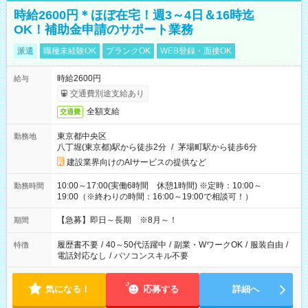
時給2600円＊ほぼ在宅！週3～4日＆16時迄
OK！補助金申請のサポート業務
派遣
職種未経験OK
ブランクOK
WEB登録・面接OK
時給2600円
給与
交通費別途支給あり
全額支給
交通費
東京都中央区
勤務地
八丁堀(東京都)駅から徒歩2分
/
茅場町駅から徒歩6分
建設業界向けのAIサービスの提供など
10:00～17:00(実働6時間 休憩1時間) ※定時：10:00～
勤務時間
19:00（※終わりの時間：16:00～19:00で相談可！）
【急募】即日～長期 ※8月～！
期間
履歴書不要
/
40～50代活躍中
/
副業・WワークOK
/
服装自由
/
特徴
電話対応なし
/
パソコンスキル不要
気になる！
応募する
詳細へ