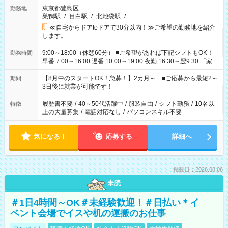
東京都豊島区
勤務地
巣鴨駅
/
目白駅
/
北池袋駅
/
…
≪自宅からドアtoドアで30分以内！≫ご希望の勤務地を紹介
します。
9:00～18:00（休憩60分） ■ご希望があれば下記シフトもOK！
勤務時間
早番 7:00～16:00 遅番 10:00～19:00 夜勤 16:30～翌9:30 「家族
と休みを合わせたい」 「余裕を持って夕飯の準備がしたい」
「できれば残業はしたくない」 など、ご希望を教えてください
【8月中のスタートOK！急募！】2カ月～ ■ご応募から最短2～
期間
ね。 ※Wワーク希望の方へ 今ご覧のお仕事で希望する勤務時間
3日後に就業が可能です！
と、もう1つのお仕事の勤務時間。 合計で週40時間を超える場
合は応募できません。
履歴書不要
/
40～50代活躍中
/
服装自由
/
シフト勤務
/
10名以
特徴
上の大量募集
/
電話対応なし
/
パソコンスキル不要
気になる！
応募する
詳細へ
掲載日：2026.08.06
未読
＃1日4時間～OK＃未経験歓迎！＃日払い＊イ
ベント会場でイスや机の運搬のお仕事