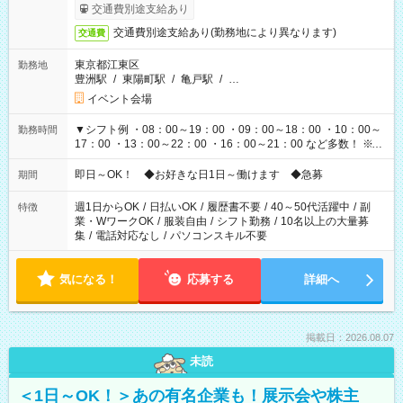
も異なります
交通費別途支給あり
交通費別途支給あり(勤務地により異なります)
交通費
東京都江東区
勤務地
豊洲駅
/
東陽町駅
/
亀戸駅
/
…
イベント会場
▼シフト例 ・08：00～19：00 ・09：00～18：00 ・10：00～
勤務時間
17：00 ・13：00～22：00 ・16：00～21：00 など多数！ ※お
仕事により勤務時間が異なります
即日～OK！ ◆お好きな日1日～働けます ◆急募
期間
週1日からOK
/
日払いOK
/
履歴書不要
/
40～50代活躍中
/
副
特徴
業・WワークOK
/
服装自由
/
シフト勤務
/
10名以上の大量募
集
/
電話対応なし
/
パソコンスキル不要
気になる！
応募する
詳細へ
掲載日：2026.08.07
未読
＜1日～OK！＞あの有名企業も！展示会や株主