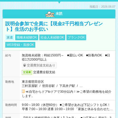
掲載日：2026.08.07
未読
説明会参加で全員に【現金2千円相当プレゼン
ト】生活のお手伝い
派遣
職種未経験OK
社会人未経験OK
ブランクOK
WEB登録・面接OK
無資格未経験：時給1500円～ ■週払いOK ■扶養内OK ■日
給与
収1万2000円以上
交通費別途支給あり
交通費全額支給
交通費
東京都世田谷区
勤務地
三軒茶屋駅
/
世田谷駅
/
下高井戸駅
/
…
≪自宅からドアtoドアで30分以内！≫ご希望の勤務地を紹介
します。
9:00～18:00（休憩60分） ■ご希望があれば下記シフトもOK！
勤務時間
早番 7:00～16:00 遅番 10:00～19:00 「家族と休みを合わせた
い」 「余裕を持って夕飯の準備がしたい」 「できれば残業はし
たくない」 など、ご希望を教えてくださいね。 ※Wワーク希望