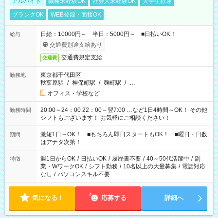
アルバイト
職種未経験OK
社会人未経験OK
大学生歓迎
ブランクOK
WEB登録・面接OK
日給：10000円～ 半日：5000円～ ■日払いOK！
給与
交通費別途支給あり
交通費規定支給
交通費
東京都千代田区
勤務地
秋葉原駅
/
神保町駅
/
麹町駅
/
…
オフィス・学校など
20:00～24：00 22：00～翌7:00 …など1日4時間～OK！ その他
勤務時間
シフトもございます！ お気軽にご相談ください！
激短1日～OK！ ■もちろん即日スタートもOK！ ■曜日・日数
期間
はアナタ次第！
週1日からOK
/
日払いOK
/
履歴書不要
/
40～50代活躍中
/
副
特徴
業・WワークOK
/
シフト勤務
/
10名以上の大量募集
/
電話対応
なし
/
パソコンスキル不要
気になる！
応募する
詳細へ