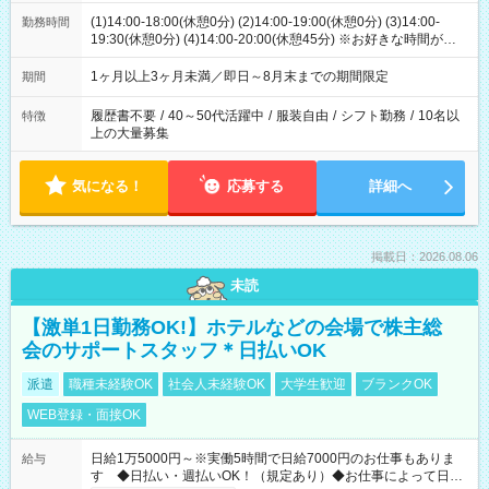
(1)14:00-18:00(休憩0分) (2)14:00-19:00(休憩0分) (3)14:00-
勤務時間
19:30(休憩0分) (4)14:00-20:00(休憩45分) ※お好きな時間が選べ
ます
1ヶ月以上3ヶ月未満／即日～8月末までの期間限定
期間
履歴書不要
/
40～50代活躍中
/
服装自由
/
シフト勤務
/
10名以
特徴
上の大量募集
気になる！
応募する
詳細へ
掲載日：2026.08.06
未読
【激単1日勤務OK!】ホテルなどの会場で株主総
会のサポートスタッフ＊日払いOK
派遣
職種未経験OK
社会人未経験OK
大学生歓迎
ブランクOK
WEB登録・面接OK
日給1万5000円～※実働5時間で日給7000円のお仕事もありま
給与
す ◆日払い・週払いOK！（規定あり）◆お仕事によって日給