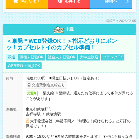
気になる！
応募する
詳細へ
掲載日：2026.08.05
未読
＜単発＊WEB登録OK！＞指示どおりにポン
ッ！カプセルトイのカプセル準備！
派遣
職種未経験OK
社会人未経験OK
大学生歓迎
ブランクOK
WEB登録・面接OK
時給1500円 ■現金日払いもOK（規定あり）
給与
交通費別途支給あり
一部支給 ※登録後、選んだお仕事によって条件が異なる
交通費
ことがあります
東京都武蔵野市
勤務地
吉祥寺駅
/
武蔵境駅
大手物流会社（年齢不問／「無理なく続けられる」と好評の
職場です！）
9:00～18:00など ■希望の時間帯を選べます！ ▼他にも様々な時
勤務時間