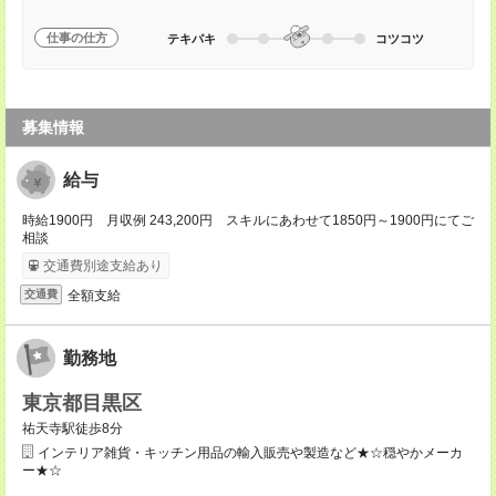
仕事の仕方
テキパキ
コツコツ
募集情報
給与
時給1900円 月収例 243,200円 スキルにあわせて1850円～1900円にてご
相談
交通費別途支給あり
全額支給
交通費
勤務地
東京都目黒区
祐天寺駅徒歩8分
インテリア雑貨・キッチン用品の輸入販売や製造など★☆穏やかメーカ
ー★☆