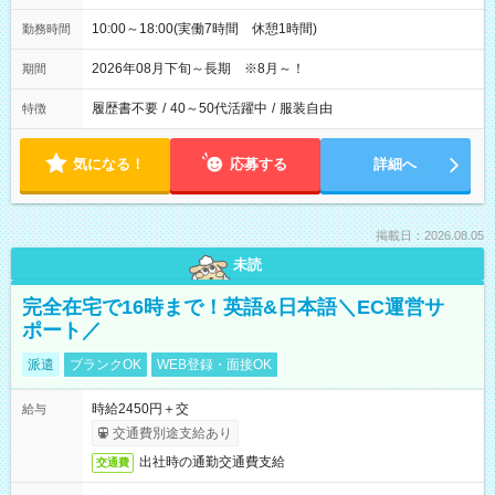
10:00～18:00(実働7時間 休憩1時間)
勤務時間
2026年08月下旬～長期 ※8月～！
期間
履歴書不要
/
40～50代活躍中
/
服装自由
特徴
気になる！
応募する
詳細へ
掲載日：2026.08.05
未読
完全在宅で16時まで！英語&日本語＼EC運営サ
ポート／
派遣
ブランクOK
WEB登録・面接OK
時給2450円＋交
給与
交通費別途支給あり
出社時の通勤交通費支給
交通費