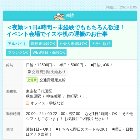
掲載日：2026.08.05
未読
＜夜勤＞1日4時間～未経験でももちろん歓迎！
イベント会場でイスや机の運搬のお仕事
アルバイト
職種未経験OK
社会人未経験OK
大学生歓迎
ブランクOK
WEB登録・面接OK
日給：12500円～ 半日：5000円～ ■日払いOK！
給与
交通費別途支給あり
交通費規定支給
交通費
東京都千代田区
勤務地
秋葉原駅
/
神保町駅
/
麹町駅
/
…
オフィス・学校など
20:00～24：00 22：00～翌7:00 …など1日4時間～OK！ その他
勤務時間
シフトもございます！ お気軽にご相談ください！
激短1日～OK！ ■もちろん即日スタートもOK！ ■曜日・日数
期間
はアナタ次第！