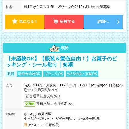
週1日からOK / 副業・WワークOK / 10名以上の大量募集
特徴
気になる！
応募する
詳細へ
未読
【未経験OK】【服装＆髪色自由！】お菓子のピ
ッキング・シール貼り｜短期
派遣
職種未経験OK
ブランクOK
WEB登録・面接OK
時給1400円／月収例：117,600円＝1,400円×4時間×21日勤務の
給与
場合＋交通費別途支給
交通費別途支給あり
実費支給／当社規定あり。
交通費
さいたま市見沼区
勤務地
七里駅から車6分
/
大宮公園駅
/
大宮(埼玉県)駅
アパレル・日用雑貨