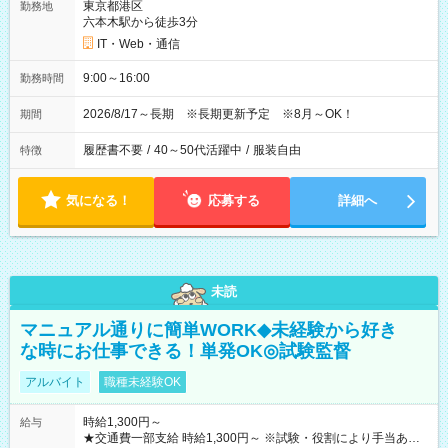
東京都港区
勤務地
六本木駅から徒歩3分
IT・Web・通信
9:00～16:00
勤務時間
2026/8/17～長期 ※長期更新予定 ※8月～OK！
期間
履歴書不要
/
40～50代活躍中
/
服装自由
特徴
気になる！
応募する
詳細へ
未読
マニュアル通りに簡単WORK◆未経験から好き
な時にお仕事できる！単発OK◎試験監督
アルバイト
職種未経験OK
時給1,300円～
給与
★交通費一部支給 時給1,300円～ ※試験・役割により手当あり