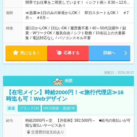
間帯でお仕事をご用意しています！ ＜シフト例＞ 8:30～12:00
17:00～22:00 13:00～22:00 22:00～翌6:00 など
≪急募≫1日のみの単発からOK！ 即日スタートもOK！ ＃7
期間
月～ ＃8月～
週1日からOK
/
日払いOK
/
履歴書不要
/
40～50代活躍中
/
副
特徴
業・WワークOK
/
服装自由
/
シフト勤務
/
10名以上の大量募
集
/
電話対応なし
/
パソコンスキル不要
気になる！
応募する
詳細へ
掲載日：2026.08.07
未読
【在宅メイン】時給2000円！≪旅行代理店≫16
時迄も可！Webデザイン
派遣
ブランクOK
WEB登録・面接OK
時給2000円＋交 【月収例】382,500円～ ■給与の前払いが可
給与
能な速払いサービスあり
交通費別途支給あり