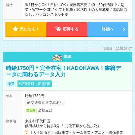
週1日からOK
/
日払いOK
/
履歴書不要
/
40～50代活躍中
/
副
特徴
業・WワークOK
/
シフト勤務
/
10名以上の大量募集
/
電話対応
なし
/
パソコンスキル不要
気になる！
応募する
詳細へ
掲載日：2026.08.07
未読
時給1750円＊完全在宅！KADOKAWA！書籍デ
ータに関わるデータ入力
派遣
WEB登録・面接OK
時給1750円
給与
交通費別途支給あり
全額支給
交通費
東京都千代田区
勤務地
飯田橋駅から徒歩3分
/
九段下駅から徒歩7分
【大手出版社】出版事業・ゲーム事業・アニメ・映像事業