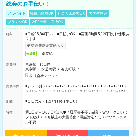
総会のお手伝い！
アルバイト
職種未経験OK
社会人未経験OK
大学生歓迎
ブランクOK
WEB登録・面接OK
■日給16,840円～ ■日払いOK ■実働3時間5,120円のお仕事あ
給与
ります！
交通費別途支給あり
一部支給
交通費
東京都千代田区
勤務地
東京駅
/
水道橋駅
/
有楽町駅
/
…
株式会社マッシュ
■シフト例 ・07:00～19:30 ・09:00～12:00 ・10:00～17:00 ・
勤務時間
18:00～23:00 ・19:00～07:00 ・20:00～09:00 ・22:00～06:00
etc ★最短で3時間で5,120円のお仕事から 15時間で2万円近く稼
げるお仕事も！ ご希望のお時間に合わせてご紹介！ ※シフトは
■１日のみ・1回だけお仕事OK！
期間
現場によって異なります。 ※勿論、休憩時間はあるのでご安心
ください！
週1日からOK
/
日払いOK
/
履歴書不要
/
副業・WワークOK
/
シ
特徴
フト勤務
/
10名以上の大量募集
/
電話対応なし
/
パソコンスキ
ル不要