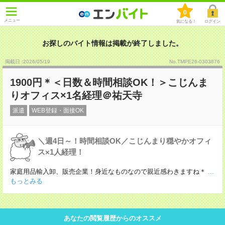
0
メニュー
気になる！
ログイン
お探しのバイト情報は掲載が終了しました。
掲載日 :2026
/
05
/
19
No.TMPE26-0303876
1900円＊＜日数＆時間相談OK！＞こじんま
りオフィス×1名経理＠祐天寺
派遣
WEB登録・面接OK
＼週4日～！時間相談OK／こじんまり穏やかオフィ
ス×1人経理！
家庭用品輸入卸、販売企業！身近なものなので親近感わきますね＊
...
もっとみる
あなたの閲覧履歴からのオススメ