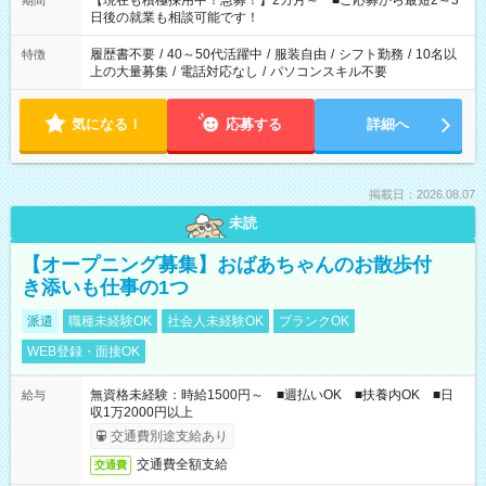
【現在も積極採用中！急募！】2カ月～ ■ご応募から最短2～3
期間
の方へ 今ご覧のお仕事で希望する勤務時間と、もう1つのお仕事
日後の就業も相談可能です！
の勤務時間。 合計で週40時間を超える場合は応募できません。
履歴書不要
/
40～50代活躍中
/
服装自由
/
シフト勤務
/
10名以
特徴
上の大量募集
/
電話対応なし
/
パソコンスキル不要
気になる！
応募する
詳細へ
掲載日：2026.08.07
未読
【オープニング募集】おばあちゃんのお散歩付
き添いも仕事の1つ
派遣
職種未経験OK
社会人未経験OK
ブランクOK
WEB登録・面接OK
無資格未経験：時給1500円～ ■週払いOK ■扶養内OK ■日
給与
収1万2000円以上
交通費別途支給あり
交通費全額支給
交通費