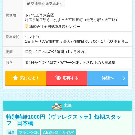
※勤務回数により昇給あり 【即給（前払い）オプションあ
交通費別途支給あり
り！】 希望される場合、勤務から1週間ほどで給与の一部を受け
取れます。 ※手数料418円がかかります。 【過去試験日の収入
さいたま市大宮区
勤務地
例】 ・河合塾模擬試験 8:30～17:30（休憩1時間） 時給1,300円
埼玉県埼玉県さいたま市大宮区錦町（最寄り駅：大宮駅）
×8時間＝日収10,400円＋交通費 ※当日の役割により時給＋100
円の場合あり ・国家試験 7:00～13:30（休憩なし） 時給1,300
株式会社全国試験運営センター
円（役割手当＋100円）×6時間＝日収8,400円＋交通費 【試用期
間】試用期間なし
シフト制
勤務時間
1日あたりの実働時間：最大7時間/日 09：00～17：00 ※勤務時
間は 試験により異なります。
単発・1日のみOK / 短期（1ヶ月以内）
期間
週1日からOK / 副業・WワークOK / 10名以上の大量募集
特徴
気になる！
応募する
詳細へ
未読
特別時給1800円【ヴァレクストラ】短期スタッ
フ 日本橋
派遣
ブランクOK
WEB登録・面接OK