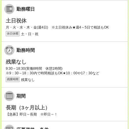
勤務曜日
土日祝休
月・火・水・木・金(週4日) ※土日祝休み★週4～5日で相談もOK
土・日・祝
休日休暇
勤務時間
残業なし
9:30～18:30(実働8時間 休憩1時間)
※9：30～18：30内で時間相談もOK★10：00や17：30など
残業なし
残業時間
期間
長期（3ヶ月以上）
【急募】即日～長期 ※即日～！