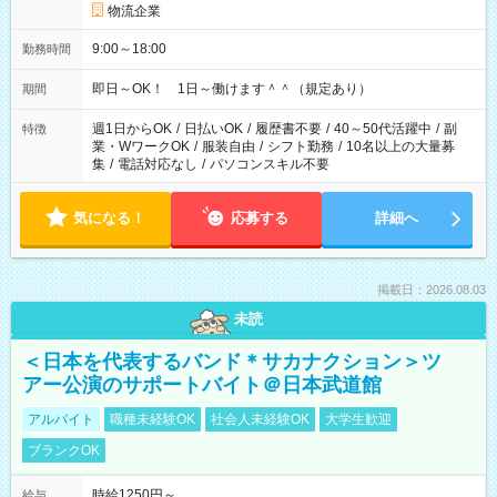
物流企業
9:00～18:00
勤務時間
即日～OK！ 1日～働けます＾＾（規定あり）
期間
週1日からOK
/
日払いOK
/
履歴書不要
/
40～50代活躍中
/
副
特徴
業・WワークOK
/
服装自由
/
シフト勤務
/
10名以上の大量募
集
/
電話対応なし
/
パソコンスキル不要
気になる！
応募する
詳細へ
掲載日：2026.08.03
未読
＜日本を代表するバンド＊サカナクション＞ツ
アー公演のサポートバイト＠日本武道館
アルバイト
職種未経験OK
社会人未経験OK
大学生歓迎
ブランクOK
時給1250円～
給与