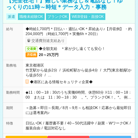
【完全在宅！】難しい業務なし＆電話なし！ゆ
っくりの11時～時短＊データ入力・事務
派遣
職種未経験OK
ブランクOK
WEB登録・面接OK
◆時給1,700円＊日払い・週払いOK＊昇給あり♪【月収例】 ・約
給与
204,000円 （時給1,700円 × 実働6h × 20日）
交通費別途支給あり
◆全額支給 ＊家が少し遠くても安心！
交通費
20～25万円
月収例
東京都港区
勤務地
竹芝駅から徒歩2分
/
浜松町駅から徒歩4分
/
大門(東京都)駅か
ら徒歩5分
/
…
◆港区にある情報セキュリティ企業◆
◆11：00～18：30のうち実働6時間、休憩60分 ※11：00～18：
勤務時間
00 または 11：30～18：30 。*。ブランクOK！。*。 例え
ば前職が、 在宅/財団法人/事務/コールセンター/受付/販売/カフェ
スタッフ スイーツ販売/ホテルフロント/化粧品販売/など 様々な
＜急募＞即日～長期／8月～9月～も相談OK！応募から最短即日
期間
業界から入社して活躍されています♪
には選考案内♪
日払いOK
/
履歴書不要
/
40～50代活躍中
/
副業・WワークOK
/
特徴
服装自由
/
電話対応なし