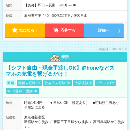
【急募】即日～長期 ※8月～OK！
期間
履歴書不要
/
40～50代活躍中
/
服装自由
特徴
気になる！
応募する
詳細へ
掲載日：2026.07.30
未読
【シフト自由・現金手渡しOK】iPhoneなどス
マホの充電を繋げるだけ！
派遣
職種未経験OK
社会人未経験OK
大学生歓迎
ブランクOK
WEB登録・面接OK
時給1414円～ ▼日払いOK（規定あり） ■初勤務手当あり
給与
※規定による
東京都新宿区
勤務地
新宿駅から徒歩
/
新宿三丁目駅から徒歩
/
高田馬場駅から徒歩
/
…