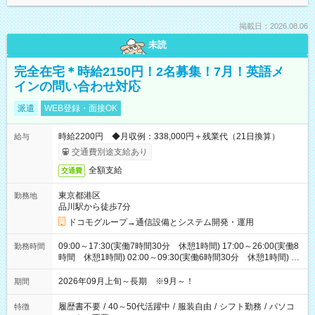
掲載日：2026.08.06
未読
完全在宅＊時給2150円！2名募集！7月！英語メ
インの問い合わせ対応
派遣
WEB登録・面接OK
時給2200円 ◆月収例：338,000円＋残業代（21日換算）
給与
交通費別途支給あり
全額支給
交通費
東京都港区
勤務地
品川駅から徒歩7分
ドコモグループ→通信設備とシステム開発・運用
09:00～17:30(実働7時間30分 休憩1時間) 17:00～26:00(実働8
勤務時間
時間 休憩1時間) 02:00～09:30(実働6時間30分 休憩1時間) ※
日勤は就業時間1/夜勤は就業時間2.3を連続で行って頂きます
2026年09月上旬～長期 ※9月～！
期間
履歴書不要
/
40～50代活躍中
/
服装自由
/
シフト勤務
/
パソコ
特徴