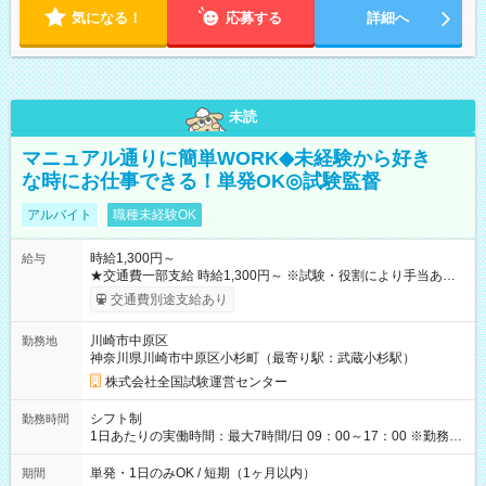
気になる！
応募する
詳細へ
未読
マニュアル通りに簡単WORK◆未経験から好き
な時にお仕事できる！単発OK◎試験監督
アルバイト
職種未経験OK
時給1,300円～
給与
★交通費一部支給 時給1,300円～ ※試験・役割により手当あり
※勤務回数により昇給あり 【即給（前払い）オプションあ
交通費別途支給あり
り！】 希望される場合、勤務から1週間ほどで給与の一部を受け
取れます。 ※手数料418円がかかります。 【過去試験日の収入
川崎市中原区
勤務地
例】 ・河合塾模擬試験 8:30～17:30（休憩1時間） 時給1,300円
神奈川県川崎市中原区小杉町（最寄り駅：武蔵小杉駅）
×8時間＝日収10,400円＋交通費 ※当日の役割により時給＋100
円の場合あり ・国家試験 7:00～13:30（休憩なし） 時給1,300
株式会社全国試験運営センター
円（役割手当＋100円）×6時間＝日収8,400円＋交通費 【試用期
間】試用期間なし
シフト制
勤務時間
1日あたりの実働時間：最大7時間/日 09：00～17：00 ※勤務時
間は 試験により異なります。
単発・1日のみOK / 短期（1ヶ月以内）
期間