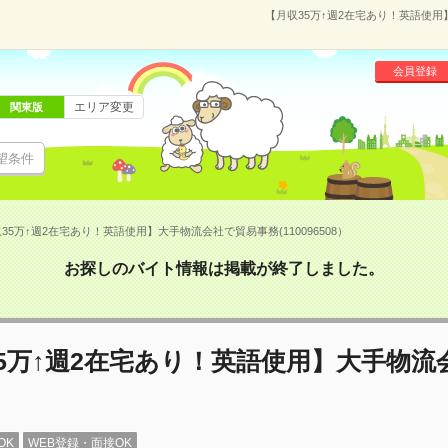
【月収35万↑週2在宅あり！英語使用】
会員登録
エリア変更
関東版
望条件
35万↑週2在宅あり！英語使用】大手物流会社で貿易事務(110096508）
お探しのバイト情報は掲載が終了しました。
5万↑週2在宅あり！英語使用】大手物流
OK
WEB登録・面接OK