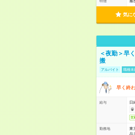
履
特徴
気に
＜夜勤＞早
搬
アルバイト
職種未
早く終
日
給与
交
東
勤務地
品