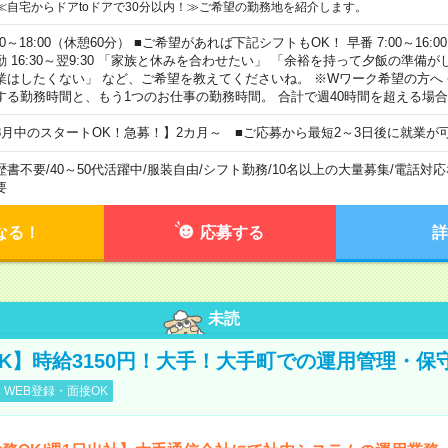
≪自宅からドアtoドアで30分以内！≫ご希望の勤務地を紹介します。
00～18:00（休憩60分） ■ご希望があれば下記シフトもOK！ 早番 7:00～16:00 遅
勤 16:30～翌9:30 「家族と休みを合わせたい」 「余裕を持って夕飯の準備
業はしたくない」 など、ご希望を教えてくださいね。 ※Wワーク希望の方へ
する勤務時間と、もう1つのお仕事の勤務時間。 合計で週40時間を超える場
8月中のスタートOK！急募！】2カ月～ ■ご応募から最短2～3日後に就業が
歴書不要
/
40～50代活躍中
/
服装自由
/
シフト勤務
/
10名以上の大量募集
/
電話対応
要
なる！
応募する
詳
未読
K】時給3150円！大手！大手町での運用管理・保
WEB登録・面接OK