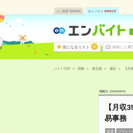
エン派遣
71573
件
エン バイト
82531
件
0
気になるリスト
保存した希
バイトTOP
関東
東京都
港区
【月収
掲載日 :
2026
/
06
/
01
【月収3
易事務
派遣
ブランク