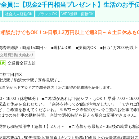
全員に【現金2千円相当プレゼント】生活のお手
K
社会人未経験OK
ブランクOK
WEB登録・面接OK
相談だけでもOK！≫日収1.2万円以上で週3日～＆土日休みも
資格未経験：時給1500円～ ■週払いOK ■扶養内OK ■日収1万2000円以上
交通費別途支給あり
交通費全額支給
通費
京都世田谷区
北沢駅
/
駒沢大学駅
/
喜多見駅
/
…
≪自宅からドアtoドアで30分以内！≫ご希望の勤務地を紹介します。
00～18:00（休憩60分） ■ご希望があれば下記シフトもOK！ 早番 7:00～16:00 遅
家族と休みを合わせたい」 「余裕を持って夕飯の準備がしたい」 「できれば
ど、ご希望を教えてくださいね。 ※Wワーク希望の方へ 今ご覧のお仕事で希
う1つのお仕事の勤務時間。 合計で週40時間を超える場合は応募できません。
現在も積極採用中！急募！】2カ月～ ■ご応募から最短2～3日後の就業も相
歴書不要
/
40～50代活躍中
/
服装自由
/
シフト勤務
/
10名以上の大量募集
/
電話対応