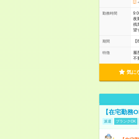
9:
勤務時間
夜
残
望
【
期間
履
特徴
不
気に
【在宅勤務O
派遣
ブランクOK