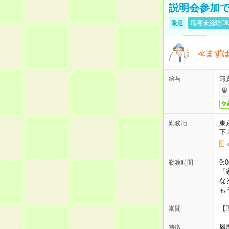
説明会参加で
派遣
職種未経験O
≪まずは
無
給与
交
東
勤務地
下
9:
勤務時間
「
な
も
【
期間
履
特徴