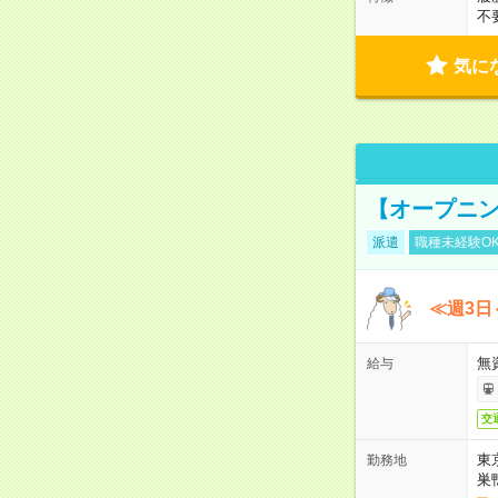
不
気に
【オープニン
派遣
職種未経験O
≪週3日
無
給与
交
東
勤務地
巣