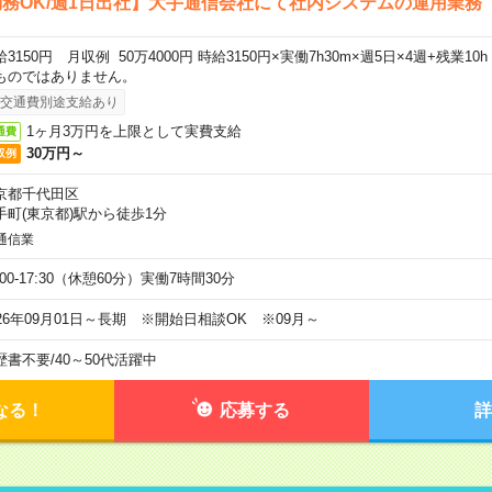
務OK/週1日出社】大手通信会社にて社内システムの運用業務
給3150円 月収例 50万4000円 時給3150円×実働7h30m×週5日×4週+残業1
ものではありません。
交通費別途支給あり
1ヶ月3万円を上限として実費支給
通費
30万円～
収例
京都千代田区
手町(東京都)駅から徒歩1分
通信業
:00-17:30（休憩60分）実働7時間30分
026年09月01日～長期 ※開始日相談OK ※09月～
歴書不要
/
40～50代活躍中
なる！
応募する
詳