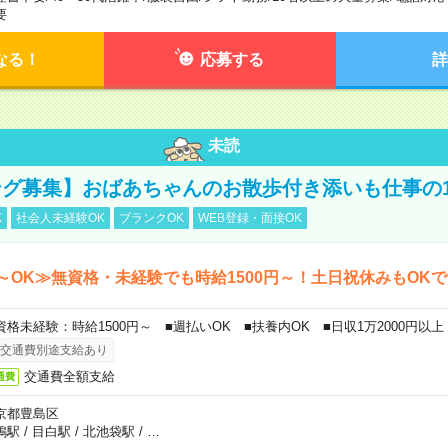
要
なる！
応募する
詳
未読
グ募集】おばあちゃんのお散歩付き添いも仕事の
K
社会人未経験OK
ブランクOK
WEB登録・面接OK
～OK≫無資格・未経験でも時給1500円～！土日祝休みもOK
資格未経験：時給1500円～ ■週払いOK ■扶養内OK ■日収1万2000円以上
交通費別途支給あり
交通費全額支給
通費
京都豊島区
鴨駅
/
目白駅
/
北池袋駅
/
…