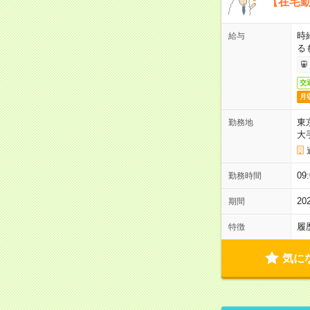
【在宅勤
時
給与
る
交
月
東
勤務地
大
09
勤務時間
2
期間
履
特徴
気に