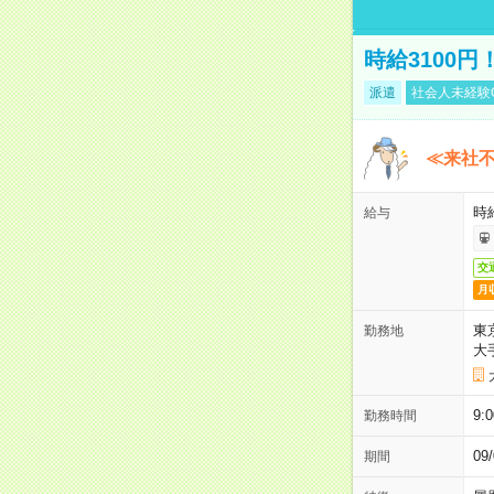
時給3100
派遣
社会人未経験
≪来社不
時
給与
交
月
東
勤務地
大
9:
勤務時間
0
期間