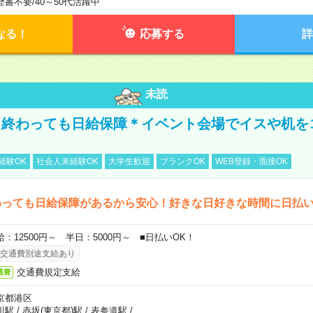
歴書不要
/
40～50代活躍中
なる！
応募する
詳
未読
く終わっても日給保障＊イベント会場でイスや机を
経験OK
社会人未経験OK
大学生歓迎
ブランクOK
WEB登録・面接OK
わっても日給保障があるから安心！好きな日好きな時間に日払
給：12500円～ 半日：5000円～ ■日払いOK！
交通費別途支給あり
交通費規定支給
通費
京都港区
川駅
/
赤坂(東京都)駅
/
表参道駅
/
…