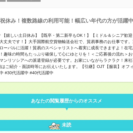
祝休み！複数路線の利用可能！幅広い年代の方が活躍
0円＊【嬉しい土日休み】【既卒・第二新卒もOK！】【ミドル＆シニア歓
大丈夫です！】大手国際航空貨物輸送会社で、貿易事務のお仕事です。
ローバルに活躍！貿易のスペシャリストへ着実に成長できますよ！在宅
！趣味の時間もたっぷり確保して心にゆとりを！＜ご応募後の流れ＞お
マンリソシアへの派遣登録が必要です。お家にいながらラクラク！来社
細はご紹介・面談時等にお伝えいたします。【引継】OJT【服装】オフ
中 #30代活躍中 #40代活躍中
あなたの閲覧履歴からのオススメ
未読