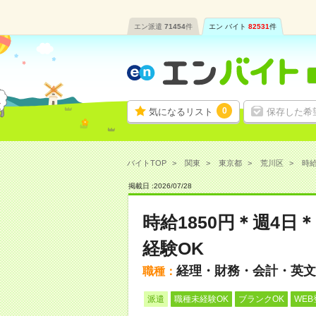
エン派遣
71454
件
エン バイト
82531
件
0
気になるリスト
保存した希
バイトTOP
関東
東京都
荒川区
時給
掲載日 :
2026
/
07
/
28
時給1850円＊週4日
経験OK
経理・財務・会計・英文
職種：
派遣
職種未経験OK
ブランクOK
WEB