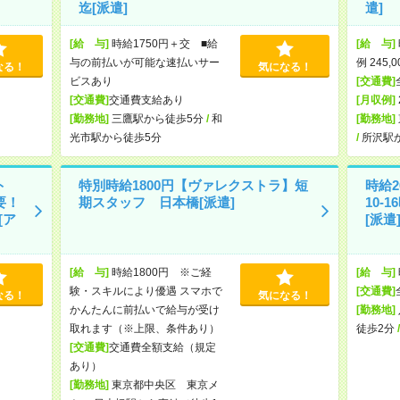
迄[派遣]
遣]
[給 与]
時給1750円＋交 ■給
[給 与]
与の前払いが可能な速払いサー
例 245,
なる！
気になる！
ビスあり
[交通費]
[交通費]
交通費支給あり
[月収例]
[勤務地]
三鷹駅から徒歩5分
/
和
[勤務地]
光市駅から徒歩5分
/
所沢駅
ト
特別時給1800円【ヴァレクストラ】短
時給2
要！
期スタッフ 日本橋[派遣]
10-
[ア
[派遣
[給 与]
時給1800円 ※ご経
[給 与]
験・スキルにより優遇 スマホで
[交通費]
なる！
気になる！
かんたんに前払いで給与が受け
[勤務地]
取れます（※上限、条件あり）
徒歩2分
[交通費]
交通費全額支給（規定
あり）
[勤務地]
東京都中央区 東京メ