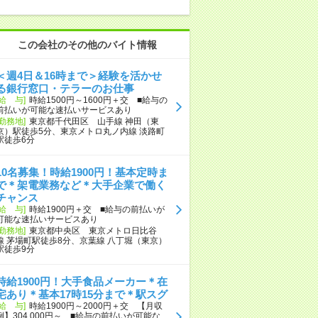
この会社のその他のバイト情報
＜週4日＆16時まで＞経験を活かせ
る銀行窓口・テラーのお仕事
[給 与]
時給1500円～1600円＋交 ■給与の
前払いが可能な速払いサービスあり
[勤務地]
東京都千代田区 山手線 神田（東
京）駅徒歩5分、東京メトロ丸ノ内線 淡路町
駅徒歩6分
10名募集！時給1900円！基本定時ま
で＊架電業務など＊大手企業で働く
チャンス
[給 与]
時給1900円＋交 ■給与の前払いが
可能な速払いサービスあり
[勤務地]
東京都中央区 東京メトロ日比谷
線 茅場町駅徒歩8分、京葉線 八丁堀（東京）
駅徒歩9分
時給1900円！大手食品メーカー＊在
宅あり＊基本17時15分まで＊駅スグ
[給 与]
時給1900円～2000円＋交 【月収
例】304,000円～ ■給与の前払いが可能な