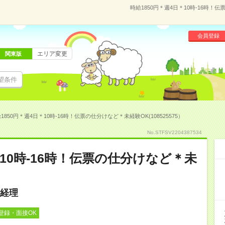
時給1850円＊週4日＊10時-16時！伝
会員登録
エリア変更
関東版
望条件
1850円＊週4日＊10時-16時！伝票の仕分けなど＊未経験OK(108525575）
No.STFSV2204387534
＊10時-16時！伝票の仕分けなど＊未
経理
登録・面接OK