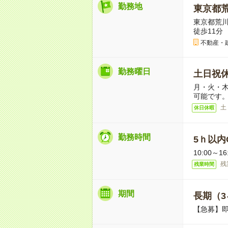
勤務地
東京都
東京都荒川
徒歩11分
不動産・
勤務曜日
土日祝
月・火・木
可能です
土
休日休暇
勤務時間
5ｈ以内O
10:00～
残
残業時間
期間
長期（3
【急募】