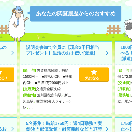
あなたの閲覧履歴からのおすすめ
んの
説明会参加で全員に【現金2千円相当
180
プレゼント】生活のお手伝い[派遣]
べる
[派遣
[給 与]
無資格未経験：時給
[給 与]
1500円～ ■週払いOK ■扶養
例 172,
なる！
気になる！
内OK ■日収1万2000円以上
[交通費]
[交通費]
交通費全額支給
[月収例]
[勤務地]
荒川区役所前駅
/
新三
[勤務地]
河島駅
/
熊野前(舎人ライナー)
立川駅か
駅
/
…
5名募集！時給1750円！週4日勤務＊実
17
るお
働6h＊郵便受領・封筒開封など＊17時
たへ