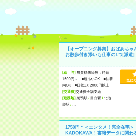
【オープニング募集】おばあちゃ
お散歩付き添いも仕事の1つ[派遣]
[給 与]
無資格未経験：時給
1500円～ ■週払いOK ■扶養
気に
内OK ■日収1万2000円以上
[交通費]
交通費全額支給
[勤務地]
巣鴨駅
/
目白駅
/
北池
袋駅
/
…
1750円＊＜エンタメ！完全在宅＞
KADOKAWA！書籍データに関わ