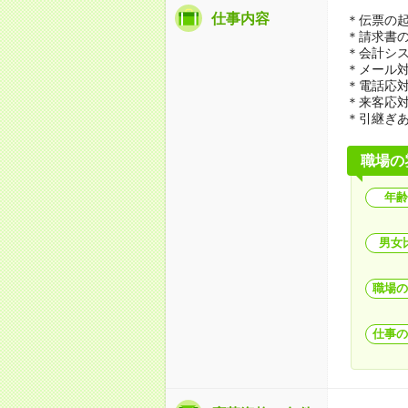
仕事内容
＊伝票の
＊請求書
＊会計シ
＊メール
＊電話応
＊来客応
＊引継ぎ
職場の
年齢
男女
職場の
仕事の