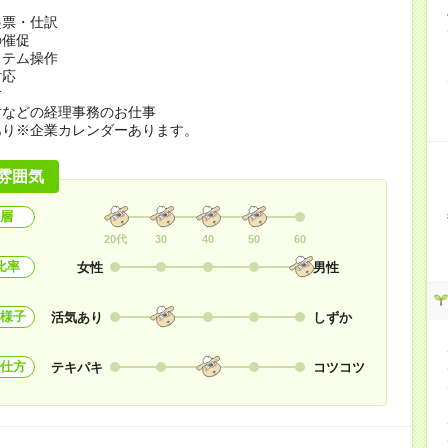
起票・仕訳
の催促
ステム操作
対応
対
対などの経理事務のお仕事
あり※企業カレンダーあります。
雰囲気
層
20代
30
40
50
60
比率
女性
男性
様子
活気あり
しずか
仕方
テキパキ
コツコツ