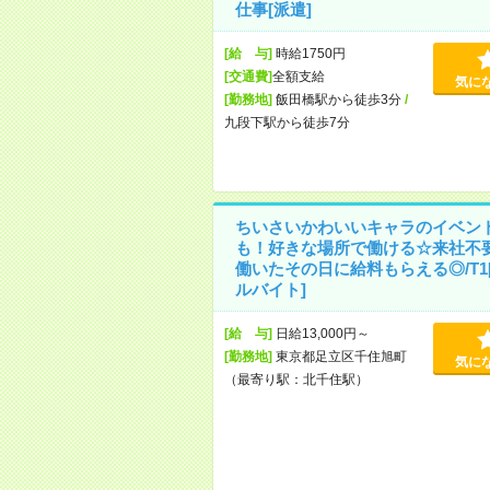
仕事[派遣]
[給 与]
時給1750円
[交通費]
全額支給
気に
[勤務地]
飯田橋駅から徒歩3分
/
九段下駅から徒歩7分
ちいさいかわいいキャラのイベン
も！好きな場所で働ける☆来社不
働いたその日に給料もらえる◎/T1
ルバイト]
[給 与]
日給13,000円～
[勤務地]
東京都足立区千住旭町
気に
（最寄り駅：北千住駅）