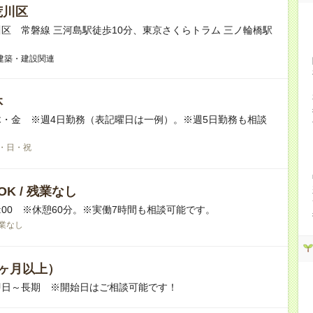
荒川区
区 常磐線 三河島駅徒歩10分、東京さくらトラム 三ノ輪橋駅
建築・建設関連
休
・金 ※週4日勤務（表記曜日は一例）。※週5日勤務も相談
。
・日・祝
K / 残業なし
16:00 ※休憩60分。※実働7時間も相談可能です。
業なし
ヶ月以上）
即日～長期 ※開始日はご相談可能です！