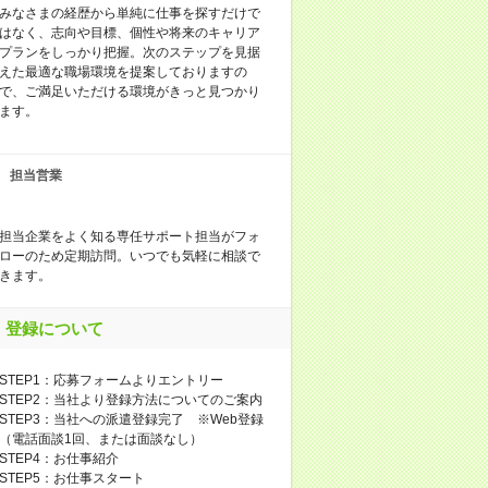
みなさまの経歴から単純に仕事を探すだけで
はなく、志向や目標、個性や将来のキャリア
プランをしっかり把握。次のステップを見据
えた最適な職場環境を提案しておりますの
で、ご満足いただける環境がきっと見つかり
ます。
担当営業
担当企業をよく知る専任サポート担当がフォ
ローのため定期訪問。いつでも気軽に相談で
きます。
登録について
STEP1：応募フォームよりエントリー
STEP2：当社より登録方法についてのご案内
STEP3：当社への派遣登録完了 ※Web登録
（電話面談1回、または面談なし）
STEP4：お仕事紹介
STEP5：お仕事スタート