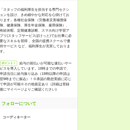
「スタッフの福利厚生を担当する専門セクシ
ョンを設け、きめ細やかな対応を心掛けてお
ります」各種社会保険 （労働者災害補償保
険、健康保険、厚生年金保険、雇用保険）、
有給休暇、定期健康診断、スマホ向け学習ア
プリ(スタッフサービスぽけっと)でお仕事に必
要なスキルを習得 、全国の提携スクールで優
待サービス など、福利厚生が充実しておりま
す。
給与の前払いが可能な速払いサー
ポイント！
ビスを導入しています。18時までの申請で、
申請当日に給与振り込み（18時以降の申請は
翌9時までに振込）！※承認の勤怠実績に応じ
て申請が可能※その他規定あり（詳細は登録
後にマイページよりご確認ください)
フォローについて
コーディネーター