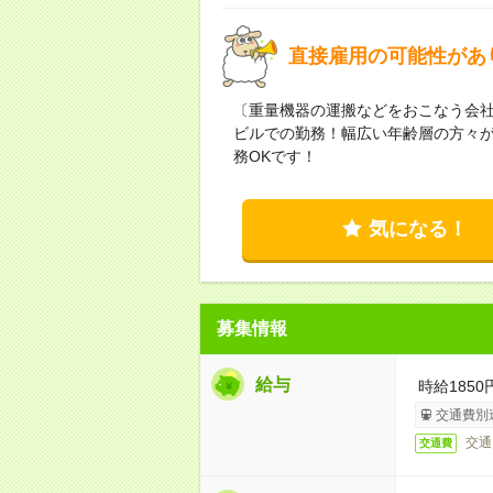
直接雇用の可能性があ
〔重量機器の運搬などをおこなう会社
ビルでの勤務！幅広い年齢層の方々
務ОKです！
気になる！
募集情報
給与
時給185
交通費別
交通
交通費