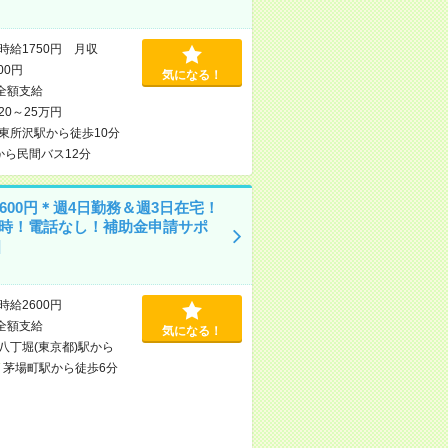
時給1750円 月収
000円
気になる！
全額支給
20～25万円
東所沢駅から徒歩10分
から民間バス12分
600円＊週4日勤務＆週3日在宅！
16時！電話なし！補助金申請サポ
]
時給2600円
全額支給
気になる！
八丁堀(東京都)駅から
/
茅場町駅から徒歩6分