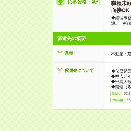
応募資格・条件
職種未経験
面接OK
◆経理事
迎。 #初
派遣先の概要
業種
不動産・
配属先について
◆伝票起
◆幅広い
◆部署人数
◆禁煙（
男性
男女比
5
平均年齢