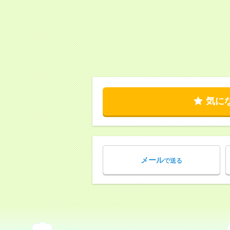
気に
メール
で送る