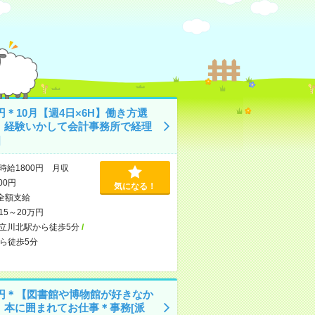
0円＊10月【週4日×6H】働き方選
！経験いかして会計事務所で経理
]
時給1800円 月収
800円
気になる！
全額支給
15～20万円
立川北駅から徒歩5分
/
ら徒歩5分
50円＊【図書館や博物館が好きなか
】本に囲まれてお仕事＊事務[派