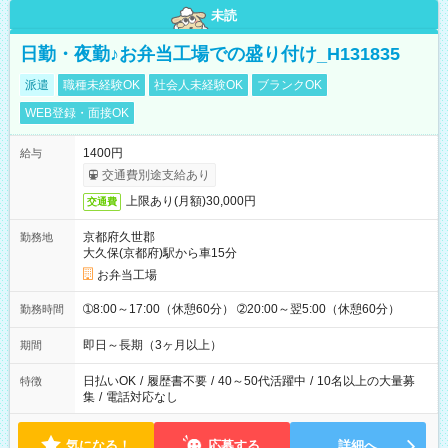
未読
日勤・夜勤♪お弁当工場での盛り付け_H131835
派遣
職種未経験OK
社会人未経験OK
ブランクOK
WEB登録・面接OK
1400円
給与
交通費別途支給あり
上限あり(月額)30,000円
交通費
京都府久世郡
勤務地
大久保(京都府)駅から車15分
お弁当工場
➀8:00～17:00（休憩60分） ➁20:00～翌5:00（休憩60分）
勤務時間
即日～長期（3ヶ月以上）
期間
日払いOK
/
履歴書不要
/
40～50代活躍中
/
10名以上の大量募
特徴
集
/
電話対応なし
気になる！
応募する
詳細へ