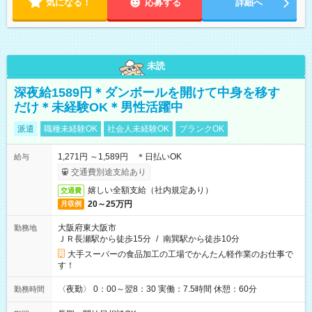
気になる！
応募する
詳細へ
未読
深夜給1589円＊ダンボールを開けて中身を移す
だけ＊未経験OK＊男性活躍中
派遣
職種未経験OK
社会人未経験OK
ブランクOK
1,271円 ～1,589円 ＊日払いOK
給与
交通費別途支給あり
嬉しい全額支給（社内規定あり）
交通費
20～25万円
月収例
大阪府東大阪市
勤務地
ＪＲ長瀬駅から徒歩15分
/
南巽駅から徒歩10分
大手スーパーの食品加工の工場でかんたん軽作業のお仕事で
す！
〈夜勤〉 0：00～翌8：30 実働：7.5時間 休憩：60分
勤務時間