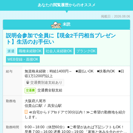
あなたの閲覧履歴からのオススメ
掲載日：2026.08.06
未読
説明会参加で全員に【現金2千円相当プレゼン
ト】生活のお手伝い
派遣
職種未経験OK
社会人未経験OK
ブランクOK
WEB登録・面接OK
無資格未経験：時給1400円～ ■週払いOK ■扶養内OK ■日
給与
収1万1200円以上
交通費別途支給あり
交通費全額支給
交通費
大阪府八尾市
勤務地
信貴山口駅
/
高安山駅
≪自宅からドアtoドアで30分以内！≫ご希望の勤務地を紹介
します。
9:00～18:00（休憩60分） ■ご希望があれば下記シフトもOK！
勤務時間
早番 7:00～16:00 遅番 10:00～19:00 「家族と休みを合わせた