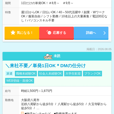
1日だけの単発OK！＃8月～ ＃9月～
期間
週1日からOK
/
日払いOK
/
40～50代活躍中
/
副業・Wワーク
特徴
OK
/
服装自由
/
シフト勤務
/
10名以上の大量募集
/
電話対応な
し
/
パソコンスキル不要
気になる！
応募する
詳細へ
掲載日：2026.08.05
未読
＼来社不要／単発1日OK＊DMの仕分け
派遣
職種未経験OK
社会人未経験OK
大学生歓迎
ブランクOK
WEB登録・面接OK
時給1,500円～1,875円
給与
大阪府八尾市
勤務地
近鉄八尾駅から徒歩5分
/
八尾駅から徒歩5分
/
久宝寺駅から
徒歩5分
/
…
■物流センターなど ■勤務地選べます