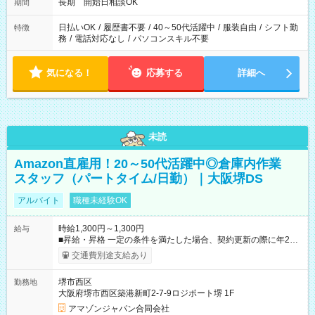
長期 開始日相談OK
期間
日払いOK
/
履歴書不要
/
40～50代活躍中
/
服装自由
/
シフト勤
特徴
務
/
電話対応なし
/
パソコンスキル不要
気になる！
応募する
詳細へ
未読
Amazon直雇用！20～50代活躍中◎倉庫内作業
スタッフ（パートタイム/日勤）｜大阪堺DS
アルバイト
職種未経験OK
時給1,300円～1,300円
給与
■昇給・昇格 一定の条件を満たした場合、契約更新の際に年2回
まで昇給の機会があります。 ■正社員登用制度あり ※月末締/翌
交通費別途支給あり
月25日支払い ※時間外手当、別途支給 ※深夜割増賃金 (22:00～
翌5:00までは時給が25%UPします) ☆給与前払い制度有！
堺市西区
勤務地
☆Amazon直雇用で安定して働けます！ 【試用期間】試用期間
大阪府堺市西区築港新町2-7-9ロジポート堺 1F
あり 試用期間の長さ：1週間 雇用形態、給与は本採用時と同じ
です。
アマゾンジャパン合同会社