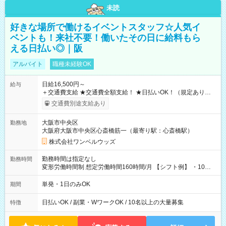
未読
好きな場所で働けるイベントスタッフ☆人気イ
ベントも！来社不要！働いたその日に給料もら
える日払い◎｜阪
アルバイト
職種未経験OK
日給16,500円～
給与
＋交通費支給 ★交通費全額支給！ ★日払いOK！（規定あり） ┗
働いたその日に現金GET♪ お仕事後はコンビニATMから 日払
交通費別途支給あり
い分を引き落とせます！ 【試用期間】試用期間なし
大阪市中央区
勤務地
大阪府大阪市中央区心斎橋筋一（最寄り駅：心斎橋駅）
株式会社ワンベルウッズ
勤務時間は指定なし
勤務時間
変形労働時間制 想定労働時間160時間/月 【シフト例】 ・10：
00～20：00
単発・1日のみOK
期間
日払いOK / 副業・WワークOK / 10名以上の大量募集
特徴