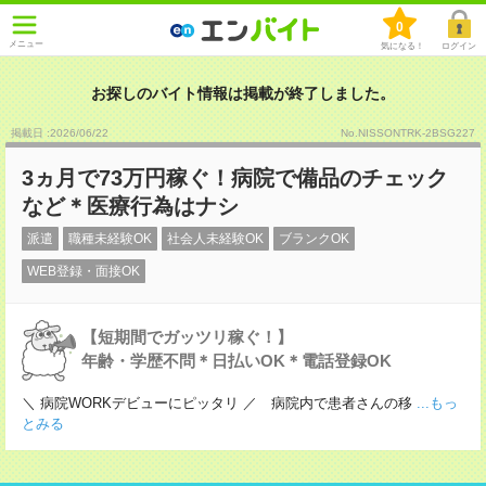
0
メニュー
気になる！
ログイン
お探しのバイト情報は掲載が終了しました。
掲載日 :2026
/
06
/
22
No.NISSONTRK-2BSG227
3ヵ月で73万円稼ぐ！病院で備品のチェック
など＊医療行為はナシ
派遣
職種未経験OK
社会人未経験OK
ブランクOK
WEB登録・面接OK
【短期間でガッツリ稼ぐ！】
年齢・学歴不問＊日払いOK＊電話登録OK
＼ 病院WORKデビューにピッタリ ／ 病院内で患者さんの移
...もっ
とみる