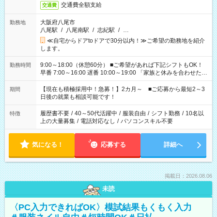
交通費全額支給
交通費
大阪府八尾市
勤務地
八尾駅
/
八尾南駅
/
志紀駅
/
…
≪自宅からドアtoドアで30分以内！≫ご希望の勤務地を紹介
します。
9:00～18:00（休憩60分） ■ご希望があれば下記シフトもOK！
勤務時間
早番 7:00～16:00 遅番 10:00～19:00 「家族と休みを合わせた
い」 「余裕を持って夕飯の準備がしたい」 「できれば残業はし
たくない」 など、ご希望を教えてくださいね。 ※Wワーク希望
【現在も積極採用中！急募！】2カ月～ ■ご応募から最短2～3
期間
の方へ 今ご覧のお仕事で希望する勤務時間と、もう1つのお仕事
日後の就業も相談可能です！
の勤務時間。 合計で週40時間を超える場合は応募できません。
履歴書不要
/
40～50代活躍中
/
服装自由
/
シフト勤務
/
10名以
特徴
上の大量募集
/
電話対応なし
/
パソコンスキル不要
気になる！
応募する
詳細へ
掲載日：2026.08.06
未読
〈PC入力できればOK〉模試結果もくもく入力