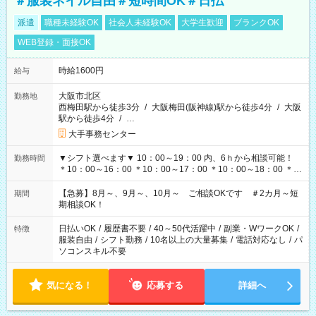
＃服装ネイル自由＃短時間OK＃日払
派遣
職種未経験OK
社会人未経験OK
大学生歓迎
ブランクOK
WEB登録・面接OK
時給1600円
給与
大阪市北区
勤務地
西梅田駅から徒歩3分
/
大阪梅田(阪神線)駅から徒歩4分
/
大阪
駅から徒歩4分
/
…
大手事務センター
▼シフト選べます▼ 10：00～19：00 内、6ｈから相談可能！
勤務時間
＊10：00～16：00 ＊10：00～17：00 ＊10：00～18：00 ＊
11：00～19：00 ＊12：00～19：00 ＊13：00～19：00
【急募】8月～、9月～、10月～ ご相談OKです ＃2カ月～短
期間
期相談OK！
日払いOK
/
履歴書不要
/
40～50代活躍中
/
副業・WワークOK
/
特徴
服装自由
/
シフト勤務
/
10名以上の大量募集
/
電話対応なし
/
パ
ソコンスキル不要
気になる！
応募する
詳細へ