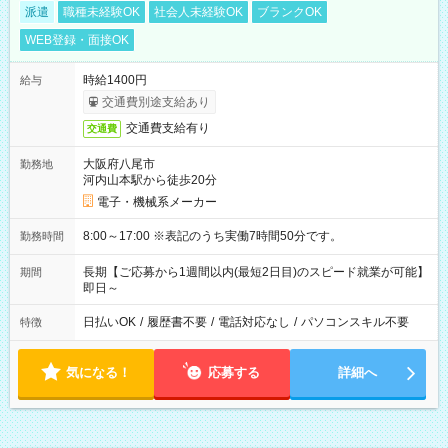
派遣
職種未経験OK
社会人未経験OK
ブランクOK
WEB登録・面接OK
時給1400円
給与
交通費別途支給あり
交通費支給有り
交通費
大阪府八尾市
勤務地
河内山本駅から徒歩20分
電子・機械系メーカー
8:00～17:00 ※表記のうち実働7時間50分です。
勤務時間
長期【ご応募から1週間以内(最短2日目)のスピード就業が可能】
期間
即日～
日払いOK
/
履歴書不要
/
電話対応なし
/
パソコンスキル不要
特徴
気になる！
応募する
詳細へ