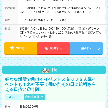
【1日3時間～も相談OK!】午前中のみや18時以降などのシフト
勤務時間
あり！ シフト例 ▼9:00～12:00 ▼9:00～17:00 ▼10:00～19:00
▼18:00～21:00
1日だけの単発OK！＃8月～ ＃9月～
期間
週1日からOK
/
日払いOK
/
40～50代活躍中
/
副業・Wワーク
特徴
OK
/
服装自由
/
シフト勤務
/
10名以上の大量募集
/
電話対応な
し
/
パソコンスキル不要
気になる！
応募する
詳細へ
未読
好きな場所で働けるイベントスタッフ☆人気イ
ベントも！来社不要！働いたその日に給料もら
える日払い◎｜阪
アルバイト
職種未経験OK
日給16,500円～
給与