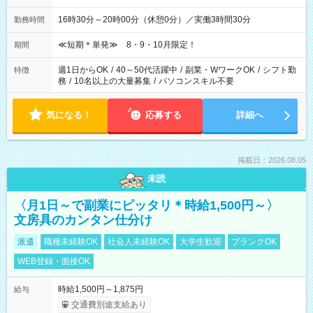
16時30分～20時00分（休憩0分）／実働3時間30分
勤務時間
≪短期＊単発≫ 8・9・10月限定！
期間
週1日からOK
/
40～50代活躍中
/
副業・WワークOK
/
シフト勤
特徴
務
/
10名以上の大量募集
/
パソコンスキル不要
気になる！
応募する
詳細へ
掲載日：2026.08.05
未読
〈月1日～で副業にピッタリ＊時給1,500円～〉
文房具のカンタン仕分け
派遣
職種未経験OK
社会人未経験OK
大学生歓迎
ブランクOK
WEB登録・面接OK
時給1,500円～1,875円
給与
交通費別途支給あり