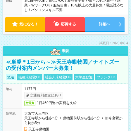
週1日からOK
/
日払いOK
/
履歴書不要
/
40～50代活躍中
/
副
特徴
業・WワークOK
/
服装自由
/
10名以上の大量募集
/
電話対応な
し
/
パソコンスキル不要
気になる！
応募する
詳細へ
掲載日：2026.08.04
未読
≪単発＊1日から～≫天王寺動物園／ナイトズー
の受付案内メンバー大募集！
派遣
職種未経験OK
社会人未経験OK
大学生歓迎
ブランクOK
1177円
給与
交通費別途支給あり
1日450円迄の実費を支給
交通費
大阪市天王寺区
勤務地
天王寺駅から徒歩5分
/
動物園前駅から徒歩5分
/
新今宮駅か
ら徒歩5分
天王寺動物園