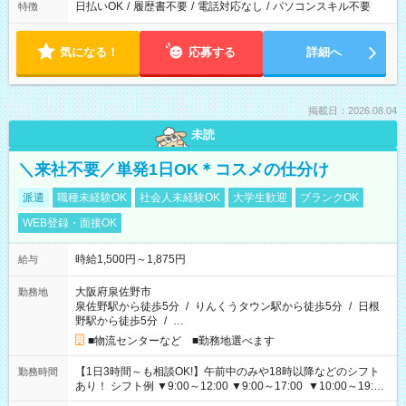
日払いOK
/
履歴書不要
/
電話対応なし
/
パソコンスキル不要
特徴
気になる！
応募する
詳細へ
掲載日：2026.08.04
未読
＼来社不要／単発1日OK＊コスメの仕分け
派遣
職種未経験OK
社会人未経験OK
大学生歓迎
ブランクOK
WEB登録・面接OK
時給1,500円～1,875円
給与
大阪府泉佐野市
勤務地
泉佐野駅から徒歩5分
/
りんくうタウン駅から徒歩5分
/
日根
野駅から徒歩5分
/
…
■物流センターなど ■勤務地選べます
【1日3時間～も相談OK!】午前中のみや18時以降などのシフト
勤務時間
あり！ シフト例 ▼9:00～12:00 ▼9:00～17:00 ▼10:00～19:00
▼18:00～21:00