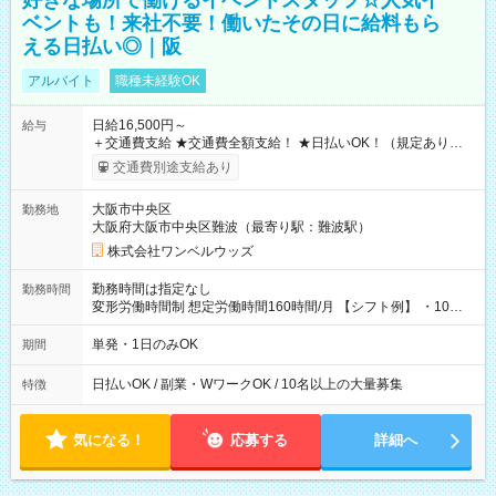
好きな場所で働けるイベントスタッフ☆人気イ
ベントも！来社不要！働いたその日に給料もら
える日払い◎｜阪
アルバイト
職種未経験OK
日給16,500円～
給与
＋交通費支給 ★交通費全額支給！ ★日払いOK！（規定あり） ┗
働いたその日に現金GET♪ お仕事後はコンビニATMから 日払
交通費別途支給あり
い分を引き落とせます！ 【試用期間】試用期間なし
大阪市中央区
勤務地
大阪府大阪市中央区難波（最寄り駅：難波駅）
株式会社ワンベルウッズ
勤務時間は指定なし
勤務時間
変形労働時間制 想定労働時間160時間/月 【シフト例】 ・10：
00～20：00
単発・1日のみOK
期間
日払いOK / 副業・WワークOK / 10名以上の大量募集
特徴
気になる！
応募する
詳細へ