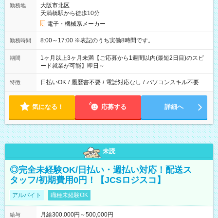
大阪市北区
勤務地
天満橋駅から徒歩10分
電子・機械系メーカー
8:00～17:00 ※表記のうち実働8時間です。
勤務時間
1ヶ月以上3ヶ月未満【ご応募から1週間以内(最短2日目)のスピ
期間
ード就業が可能】即日～
日払いOK
/
履歴書不要
/
電話対応なし
/
パソコンスキル不要
特徴
気になる！
応募する
詳細へ
未読
◎完全未経験OK/日払い・週払い対応！配送ス
タッフ/初期費用0円！【JCSロジスコ】
アルバイト
職種未経験OK
月給300,000円～500,000円
給与