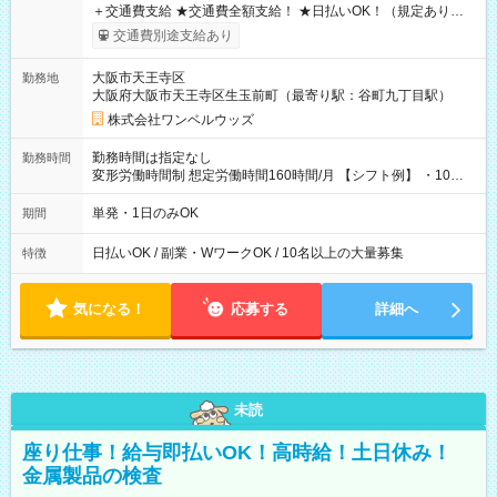
＋交通費支給 ★交通費全額支給！ ★日払いOK！（規定あり） ┗
働いたその日に現金GET♪ お仕事後はコンビニATMから 日払
交通費別途支給あり
い分を引き落とせます！ 【試用期間】試用期間なし
大阪市天王寺区
勤務地
大阪府大阪市天王寺区生玉前町（最寄り駅：谷町九丁目駅）
株式会社ワンベルウッズ
勤務時間は指定なし
勤務時間
変形労働時間制 想定労働時間160時間/月 【シフト例】 ・10：
00～20：00
単発・1日のみOK
期間
日払いOK / 副業・WワークOK / 10名以上の大量募集
特徴
気になる！
応募する
詳細へ
未読
座り仕事！給与即払いOK！高時給！土日休み！
金属製品の検査