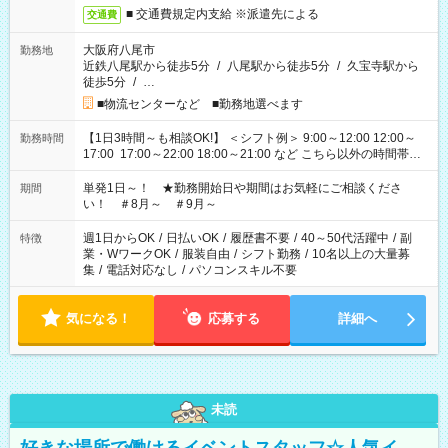
■ 交通費規定内支給 ※派遣先による
交通費
大阪府八尾市
勤務地
近鉄八尾駅から徒歩5分
/
八尾駅から徒歩5分
/
久宝寺駅から
徒歩5分
/
…
■物流センターなど ■勤務地選べます
【1日3時間～も相談OK!】 ＜シフト例＞ 9:00～12:00 12:00～
勤務時間
17:00 17:00～22:00 18:00～21:00 など こちら以外の時間帯も
お気軽にご相談ください！
単発1日～！ ★勤務開始日や期間はお気軽にご相談くださ
期間
い！ ＃8月～ ＃9月～
週1日からOK
/
日払いOK
/
履歴書不要
/
40～50代活躍中
/
副
特徴
業・WワークOK
/
服装自由
/
シフト勤務
/
10名以上の大量募
集
/
電話対応なし
/
パソコンスキル不要
気になる！
応募する
詳細へ
未読