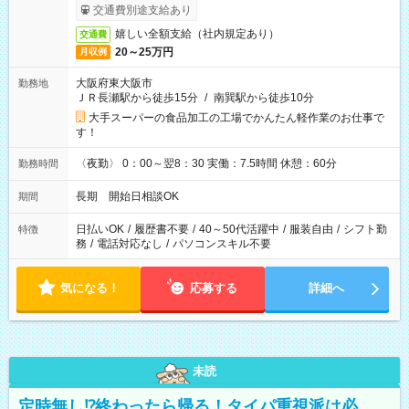
交通費別途支給あり
嬉しい全額支給（社内規定あり）
交通費
20～25万円
月収例
大阪府東大阪市
勤務地
ＪＲ長瀬駅から徒歩15分
/
南巽駅から徒歩10分
大手スーパーの食品加工の工場でかんたん軽作業のお仕事で
す！
〈夜勤〉 0：00～翌8：30 実働：7.5時間 休憩：60分
勤務時間
長期 開始日相談OK
期間
日払いOK
/
履歴書不要
/
40～50代活躍中
/
服装自由
/
シフト勤
特徴
務
/
電話対応なし
/
パソコンスキル不要
気になる！
応募する
詳細へ
未読
定時無し⁉終わったら帰る！タイパ重視派は必