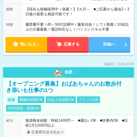
い」 「余裕を持って夕飯の準備がしたい」 「できれば残業はし
たくない」 など、ご希望を教えてくださいね。 ※Wワーク希望
【現在も積極採用中！急募！】2カ月～ ■ご応募から最短2～3
期間
の方へ 今ご覧のお仕事で希望する勤務時間と、もう1つのお仕事
日後の就業も相談可能です！
の勤務時間。 合計で週40時間を超える場合は応募できません。
履歴書不要
/
40～50代活躍中
/
服装自由
/
シフト勤務
/
10名以
特徴
上の大量募集
/
電話対応なし
/
パソコンスキル不要
気になる！
応募する
詳細へ
掲載日：2026.08.06
未読
【オープニング募集】おばあちゃんのお散歩付
き添いも仕事の1つ
派遣
職種未経験OK
社会人未経験OK
ブランクOK
WEB登録・面接OK
無資格未経験：時給1400円～ ■週払いOK ■扶養内OK ■日
給与
収1万1200円以上
交通費別途支給あり