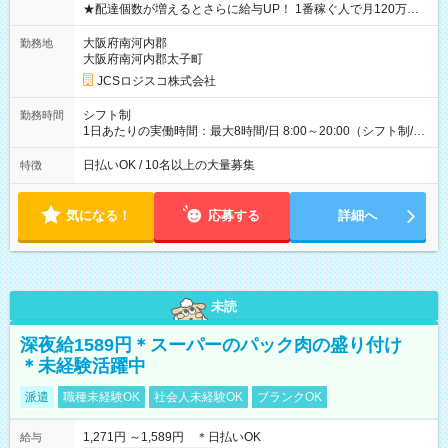
★配達個数が増えるとさらに給与UP！ 1番稼ぐ人で月120万ほ
ど！ ・主要都市エリア 月収55万円／週5日稼働 月収65万~112
万円／週6日稼働 ・地方郊外エリア 月収40万円／週5日稼働 月
大阪府南河内郡
勤務地
収40万円~50万円／週6日稼働 ＜モデルイメージ＞ ■月収50万
大阪府南河内郡太子町
円 (27歳男性/江東区在住)※元建築関係 1日150個配達×25日勤務
JCSロジスコ株式会社
(日休み) ■月収80万円(43歳男性/墨田区在住)※元営業 1日200個
配達×25日勤務(月休み) 【試用期間】試用期間なし
シフト制
勤務時間
1日あたりの実働時間：最大8時間/日 8:00～20:00（シフト制/実
働8時間） ※週5日勤務（場所次第では週4も有り） ※配達状況
によって時間外での勤務可能性有り ※案件により多少の前後あ
日払いOK / 10名以上の大量募集
特徴
り ※配達が完了次第、帰社OKです
気になる！
応募する
詳細へ
未読
深夜給1589円＊スーパーのパック肉の盛り付け
＊未経験活躍中
派遣
職種未経験OK
社会人未経験OK
ブランクOK
1,271円 ～1,589円 ＊日払いOK
給与