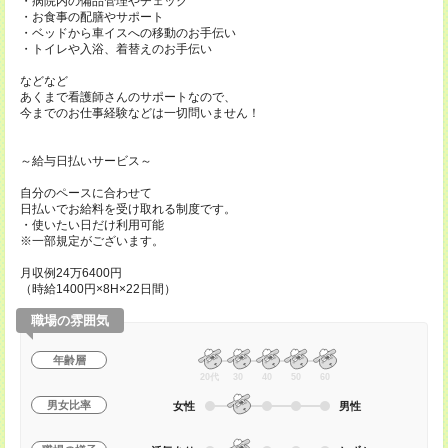
・病院内の備品管理やチェック
・お食事の配膳やサポート
・ベッドから車イスへの移動のお手伝い
・トイレや入浴、着替えのお手伝い
などなど
あくまで看護師さんのサポートなので、
今までのお仕事経験などは一切問いません！
～給与日払いサービス～
自分のペースに合わせて
日払いでお給料を受け取れる制度です。
・使いたい日だけ利用可能
※一部規定がございます。
月収例24万6400円
（時給1400円×8H×22日間）
職場の雰囲気
年齢層
20代
30
40
50
60
男女比率
女性
男性