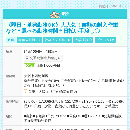
掲載日：2026.07.30
未読
《即日・単発勤務OK》大人気！書類の封入作業
など＊選べる勤務時間＊日払い手渡し〇
派遣
職種未経験OK
社会人未経験OK
大学生歓迎
ブランクOK
時給1284円～1605円
給与
交通費別途支給あり
上限1,000円/日
交通費
大阪市西淀川区
勤務地
御幣島駅から徒歩10分
/
千船駅から徒歩12分
/
尼崎(阪神線)駅
から【登録地】徒歩1分
/
…
兵庫・大阪エリアの物流倉庫内
(1)9:00～17:00※休憩1ｈ (2)17:30～21:30 (3)21:15～翌8:00※休
勤務時間
憩1ｈ 日勤・夕勤・夜勤からお選びいただけます！ ご希望に合
わせて働けるお仕事です(*^^*) 【その他選べる勤務時間】 8-17
時/9-17時/9-18時/10-18時/11-21時/18-22時/20-翌4時/21-翌5
■急募■ド短期1日だけOK☆ ■単発OK ■週1～OK！ ■短期勤務歓
期間
時/22-翌6時/0-翌8時 ご自身のご都合で選んで頂ける完全自由シ
迎 ■長期勤務歓迎
フト！