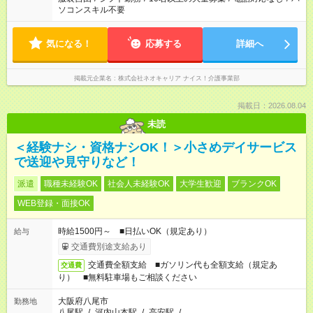
ソコンスキル不要
気になる！
応募する
詳細へ
掲載元企業名
株式会社ネオキャリア ナイス！介護事業部
掲載日：2026.08.04
未読
＜経験ナシ・資格ナシOK！＞小さめデイサービス
で送迎や見守りなど！
派遣
職種未経験OK
社会人未経験OK
大学生歓迎
ブランクOK
WEB登録・面接OK
時給1500円～ ■日払いOK（規定あり）
給与
交通費別途支給あり
交通費全額支給 ■ガソリン代も全額支給（規定あ
交通費
り） ■無料駐車場もご相談ください
大阪府八尾市
勤務地
八尾駅
/
河内山本駅
/
高安駅
/
…