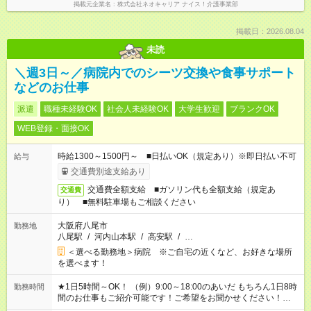
掲載元企業名
株式会社ネオキャリア ナイス！介護事業部
掲載日：2026.08.04
未読
＼週3日～／病院内でのシーツ交換や食事サポート
などのお仕事
派遣
職種未経験OK
社会人未経験OK
大学生歓迎
ブランクOK
WEB登録・面接OK
時給1300～1500円～ ■日払いOK（規定あり）※即日払い不可
給与
交通費別途支給あり
交通費全額支給 ■ガソリン代も全額支給（規定あ
交通費
り） ■無料駐車場もご相談ください
大阪府八尾市
勤務地
八尾駅
/
河内山本駅
/
高安駅
/
…
＜選べる勤務地＞病院 ※ご自宅の近くなど、お好きな場所
を選べます！
★1日5時間～OK！ （例）9:00～18:00のあいだ もちろん1日8時
勤務時間
間のお仕事もご紹介可能です！ご希望をお聞かせください！★家
庭の都合でお休みが必要な場合も遠慮なくご相談ください。 ※