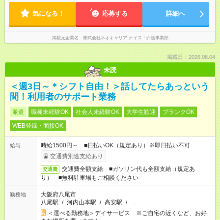
気になる！
応募する
詳細へ
掲載元企業名
株式会社ネオキャリア ナイス！介護事業部
掲載日：2026.08.04
未読
＜週3日～＊シフト自由！＞話してたらあっという
間！利用者のサポート業務
派遣
職種未経験OK
社会人未経験OK
大学生歓迎
ブランクOK
WEB登録・面接OK
時給1500円～ ■日払いOK（規定あり）※即日払い不可
給与
交通費別途支給あり
交通費全額支給 ■ガソリン代も全額支給（規定あ
交通費
り） ■無料駐車場もご相談ください
大阪府八尾市
勤務地
八尾駅
/
河内山本駅
/
高安駅
/
…
＜選べる勤務地＞デイサービス ※ご自宅の近くなど、お好