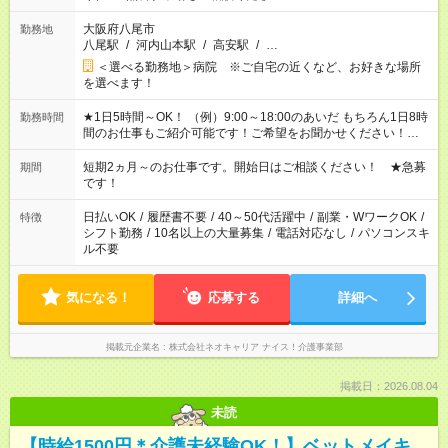
大阪府八尾市
勤務地
八尾駅
/
河内山本駅
/
高安駅
/
…
＜選べる勤務地＞病院 ※ご自宅の近くなど、お好きな場所
を選べます！
★1日5時間～OK！ （例）9:00～18:00のあいだ もちろん1日8時
勤務時間
間のお仕事もご紹介可能です！ご希望をお聞かせください！★家
庭の都合でお休みが必要な場合も遠慮なくご相談ください。 ※
週最低15時間以上の勤務が必要です
短期2ヵ月～のお仕事です。開始日はご相談ください！ ★急募
期間
です！
日払いOK
/
履歴書不要
/
40～50代活躍中
/
副業・WワークOK
/
特徴
シフト勤務
/
10名以上の大量募集
/
電話対応なし
/
パソコンスキ
ル不要
気になる！
応募する
詳細へ
掲載元企業名
株式会社ネオキャリア ナイス！介護事業部
掲載日：2026.08.04
未読
【時給1500円＊介護未経験OK！】ベットメイキ