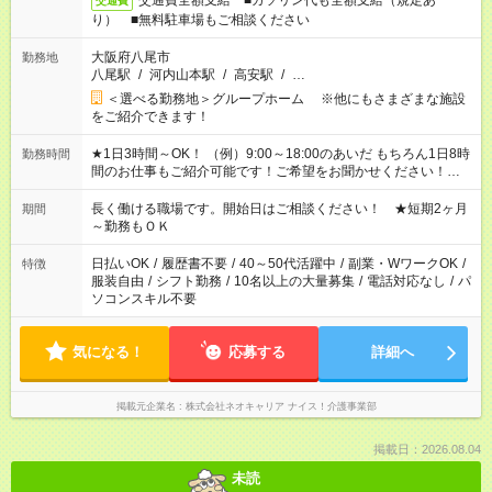
交通費全額支給 ■ガソリン代も全額支給（規定あ
交通費
り） ■無料駐車場もご相談ください
大阪府八尾市
勤務地
八尾駅
/
河内山本駅
/
高安駅
/
…
＜選べる勤務地＞グループホーム ※他にもさまざまな施設
をご紹介できます！
★1日3時間～OK！ （例）9:00～18:00のあいだ もちろん1日8時
勤務時間
間のお仕事もご紹介可能です！ご希望をお聞かせください！★家
庭の都合でお休みが必要な場合も遠慮なくご相談ください。 ※
週最低15時間以上の勤務が必要です
長く働ける職場です。開始日はご相談ください！ ★短期2ヶ月
期間
～勤務もＯＫ
日払いOK
/
履歴書不要
/
40～50代活躍中
/
副業・WワークOK
/
特徴
服装自由
/
シフト勤務
/
10名以上の大量募集
/
電話対応なし
/
パ
ソコンスキル不要
気になる！
応募する
詳細へ
掲載元企業名
株式会社ネオキャリア ナイス！介護事業部
掲載日：2026.08.04
未読