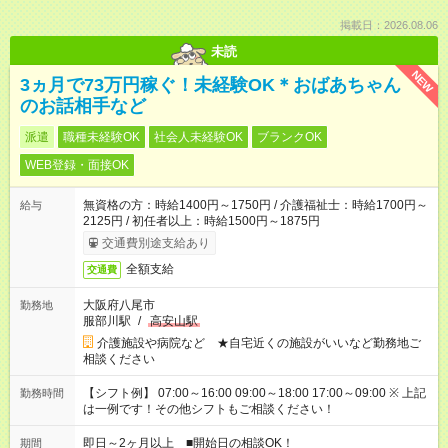
掲載日：2026.08.06
未読
NEW
3ヵ月で73万円稼ぐ！未経験OK＊おばあちゃん
のお話相手など
派遣
職種未経験OK
社会人未経験OK
ブランクOK
WEB登録・面接OK
無資格の方：時給1400円～1750円 / 介護福祉士：時給1700円～
給与
2125円 / 初任者以上：時給1500円～1875円
交通費別途支給あり
全額支給
交通費
大阪府八尾市
勤務地
服部川駅
/
高安山駅
介護施設や病院など ★自宅近くの施設がいいなど勤務地ご
相談ください
【シフト例】 07:00～16:00 09:00～18:00 17:00～09:00 ※ 上記
勤務時間
は一例です！その他シフトもご相談ください！
即日～2ヶ月以上 ■開始日の相談OK！
期間