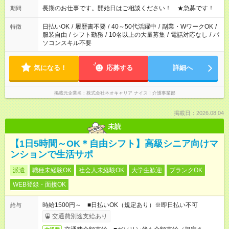
週最低15時間以上の勤務が必要です
長期のお仕事です。開始日はご相談ください！ ★急募です！
期間
日払いOK
/
履歴書不要
/
40～50代活躍中
/
副業・WワークOK
/
特徴
服装自由
/
シフト勤務
/
10名以上の大量募集
/
電話対応なし
/
パ
ソコンスキル不要
気になる！
応募する
詳細へ
掲載元企業名
株式会社ネオキャリア ナイス！介護事業部
掲載日：2026.08.04
未読
【1日5時間～OK＊自由シフト】高級シニア向けマ
ンションで生活サポ
派遣
職種未経験OK
社会人未経験OK
大学生歓迎
ブランクOK
WEB登録・面接OK
時給1500円～ ■日払いOK（規定あり）※即日払い不可
給与
交通費別途支給あり