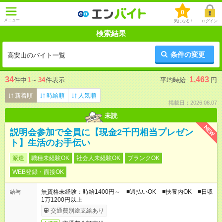
0
メニュー
気になる！
ログイン
検索結果
条件の変更
高安山のバイト一覧
34
1,463
件中
1
～
34
件表示
平均時給:
円
新着順
時給順
人気順
掲載日：2026.08.07
未読
NEW
説明会参加で全員に【現金2千円相当プレゼン
ト】生活のお手伝い
派遣
職種未経験OK
社会人未経験OK
ブランクOK
WEB登録・面接OK
無資格未経験：時給1400円～ ■週払いOK ■扶養内OK ■日収
給与
1万1200円以上
交通費別途支給あり