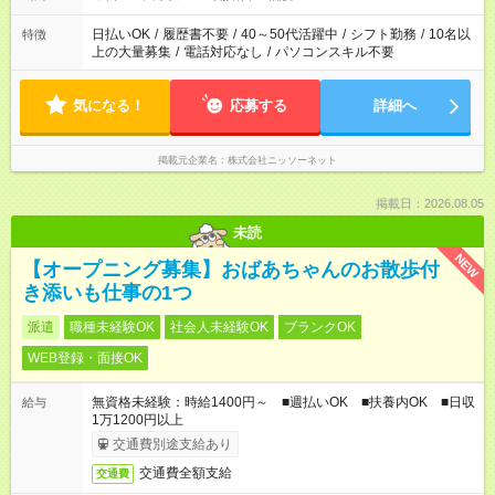
日払いOK
/
履歴書不要
/
40～50代活躍中
/
シフト勤務
/
10名以
特徴
上の大量募集
/
電話対応なし
/
パソコンスキル不要
気になる！
応募する
詳細へ
掲載元企業名
株式会社ニッソーネット
掲載日：2026.08.05
未読
NEW
【オープニング募集】おばあちゃんのお散歩付
き添いも仕事の1つ
派遣
職種未経験OK
社会人未経験OK
ブランクOK
WEB登録・面接OK
無資格未経験：時給1400円～ ■週払いOK ■扶養内OK ■日収
給与
1万1200円以上
交通費別途支給あり
交通費全額支給
交通費