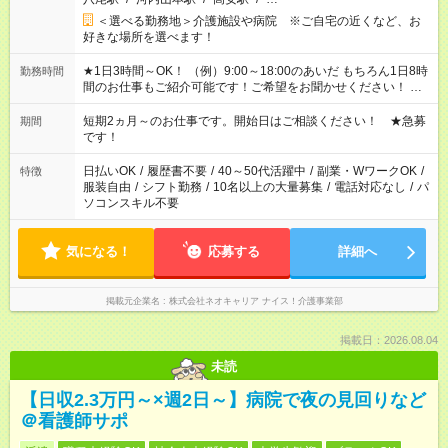
＜選べる勤務地＞介護施設や病院 ※ご自宅の近くなど、お
好きな場所を選べます！
★1日3時間～OK！ （例）9:00～18:00のあいだ もちろん1日8時
勤務時間
間のお仕事もご紹介可能です！ご希望をお聞かせください！ ★
家庭の都合でお休みが必要な場合も遠慮なくご相談ください。
※週最低15時間以上の勤務が必要です
短期2ヵ月～のお仕事です。開始日はご相談ください！ ★急募
期間
です！
日払いOK
/
履歴書不要
/
40～50代活躍中
/
副業・WワークOK
/
特徴
服装自由
/
シフト勤務
/
10名以上の大量募集
/
電話対応なし
/
パ
ソコンスキル不要
気になる！
応募する
詳細へ
掲載元企業名
株式会社ネオキャリア ナイス！介護事業部
掲載日：2026.08.04
未読
【日収2.3万円～×週2日～】病院で夜の見回りなど
＠看護師サポ