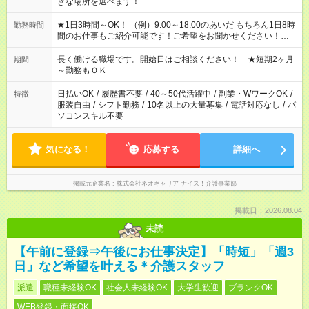
きな場所を選べます！
★1日3時間～OK！ （例）9:00～18:00のあいだ もちろん1日8時
勤務時間
間のお仕事もご紹介可能です！ご希望をお聞かせください！★家
庭の都合でお休みが必要な場合も遠慮なくご相談ください。 ※
週最低15時間以上の勤務が必要です
長く働ける職場です。開始日はご相談ください！ ★短期2ヶ月
期間
～勤務もＯＫ
日払いOK
/
履歴書不要
/
40～50代活躍中
/
副業・WワークOK
/
特徴
服装自由
/
シフト勤務
/
10名以上の大量募集
/
電話対応なし
/
パ
ソコンスキル不要
気になる！
応募する
詳細へ
掲載元企業名
株式会社ネオキャリア ナイス！介護事業部
掲載日：2026.08.04
未読
【午前に登録⇒午後にお仕事決定】「時短」「週3
日」など希望を叶える＊介護スタッフ
派遣
職種未経験OK
社会人未経験OK
大学生歓迎
ブランクOK
WEB登録・面接OK