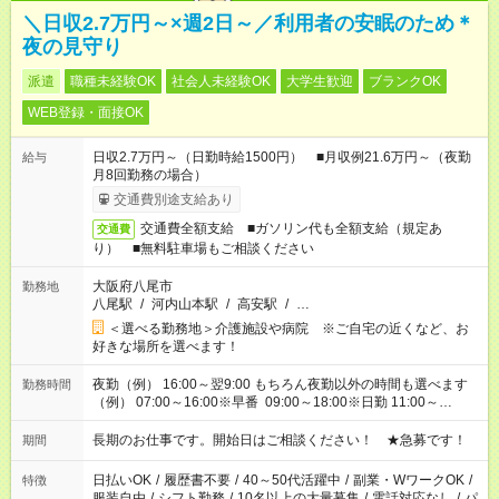
＼日収2.7万円～×週2日～／利用者の安眠のため＊
夜の見守り
派遣
職種未経験OK
社会人未経験OK
大学生歓迎
ブランクOK
WEB登録・面接OK
日収2.7万円～（日勤時給1500円） ■月収例21.6万円～（夜勤
給与
月8回勤務の場合）
交通費別途支給あり
交通費全額支給 ■ガソリン代も全額支給（規定あ
交通費
り） ■無料駐車場もご相談ください
大阪府八尾市
勤務地
八尾駅
/
河内山本駅
/
高安駅
/
…
＜選べる勤務地＞介護施設や病院 ※ご自宅の近くなど、お
好きな場所を選べます！
夜勤（例） 16:00～翌9:00 もちろん夜勤以外の時間も選べます
勤務時間
（例） 07:00～16:00※早番 09:00～18:00※日勤 11:00～
20:00※遅番 ※時間は、固定・選べる施設もあるので、ご希望が
あれば調整できます！ ※シフト制。勤務地により実働時間が異
長期のお仕事です。開始日はご相談ください！ ★急募です！
期間
なります。★家庭の都合でお休みが必要な場合も遠慮なくご相談
ください。
日払いOK
/
履歴書不要
/
40～50代活躍中
/
副業・WワークOK
/
特徴
服装自由
/
シフト勤務
/
10名以上の大量募集
/
電話対応なし
/
パ