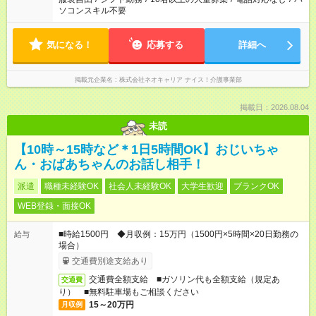
ソコンスキル不要
気になる！
応募する
詳細へ
掲載元企業名
株式会社ネオキャリア ナイス！介護事業部
掲載日：2026.08.04
未読
【10時～15時など＊1日5時間OK】おじいちゃ
ん・おばあちゃんのお話し相手！
派遣
職種未経験OK
社会人未経験OK
大学生歓迎
ブランクOK
WEB登録・面接OK
■時給1500円 ◆月収例：15万円（1500円×5時間×20日勤務の
給与
場合）
交通費別途支給あり
交通費全額支給 ■ガソリン代も全額支給（規定あ
交通費
り） ■無料駐車場もご相談ください
15～20万円
月収例