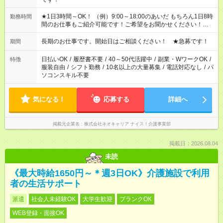
★1日3時間～OK！ （例）9:00～18:00のあいだ もちろん1日8時
勤務時間
間のお仕事もご紹介可能です！ご希望をお聞かせください！★家
庭の都合でお休みが必要な場合も遠慮なくご相談ください。 ※
週最低15時間以上の勤務が必要です
長期のお仕事です。開始日はご相談ください！ ★急募です！
期間
日払いOK
/
履歴書不要
/
40～50代活躍中
/
副業・WワークOK
/
特徴
服装自由
/
シフト勤務
/
10名以上の大量募集
/
電話対応なし
/
パ
ソコンスキル不要
気になる！
応募する
詳細へ
掲載元企業名
株式会社ネオキャリア ナイス！介護事業部
掲載日：2026.08.04
未読
《最大時給1650円～＊週3日OK》介護施設で利用
者の生活サポート
派遣
社会人未経験OK
大学生歓迎
ブランクOK
WEB登録・面接OK