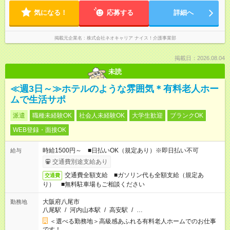
気になる！
応募する
詳細へ
掲載元企業名
株式会社ネオキャリア ナイス！介護事業部
掲載日：2026.08.04
未読
≪週3日～≫ホテルのような雰囲気＊有料老人ホー
ムで生活サポ
派遣
職種未経験OK
社会人未経験OK
大学生歓迎
ブランクOK
WEB登録・面接OK
時給1500円～ ■日払いOK（規定あり）※即日払い不可
給与
交通費別途支給あり
交通費全額支給 ■ガソリン代も全額支給（規定あ
交通費
り） ■無料駐車場もご相談ください
大阪府八尾市
勤務地
八尾駅
/
河内山本駅
/
高安駅
/
…
＜選べる勤務地＞高級感あふれる有料老人ホームでのお仕事
です！