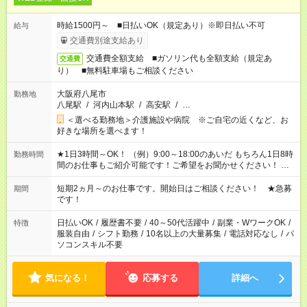
時給1500円～ ■日払いOK（規定あり）※即日払い不可
給与
交通費別途支給あり
交通費全額支給 ■ガソリン代も全額支給（規定あ
交通費
り） ■無料駐車場もご相談ください
大阪府八尾市
勤務地
八尾駅
/
河内山本駅
/
高安駅
/
…
＜選べる勤務地＞介護施設や病院 ※ご自宅の近くなど、お
好きな場所を選べます！
★1日3時間～OK！ （例）9:00～18:00のあいだ もちろん1日8時
勤務時間
間のお仕事もご紹介可能です！ご希望をお聞かせください！ ※
週最低15時間以上の勤務が必要です
短期2ヵ月～のお仕事です。開始日はご相談ください！ ★急募
期間
です！
日払いOK
/
履歴書不要
/
40～50代活躍中
/
副業・WワークOK
/
特徴
服装自由
/
シフト勤務
/
10名以上の大量募集
/
電話対応なし
/
パ
ソコンスキル不要
気になる！
応募する
詳細へ