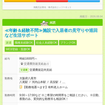
掲載元企業名
株式会社ニッソーネット
掲載日：2026.08.04
未読
≪年齢＆経験不問≫施設で入居者の見守りや巡回
など生活サポート
派遣
職種未経験OK
社会人未経験OK
ブランクOK
WEB登録・面接OK
時給1600円～
給与
交通費別途支給あり
交通費規定内支給
交通費
大阪府八尾市
勤務地
八尾駅
/
河内山本駅
/
高安駅
/
…
【勤務地選べます】有料老人ホーム
9:00～17:00など ※ご希望の時間帯をご相談ください。 ※日勤、
勤務時間
夜勤のみ、変則的な勤務等も相談OK！