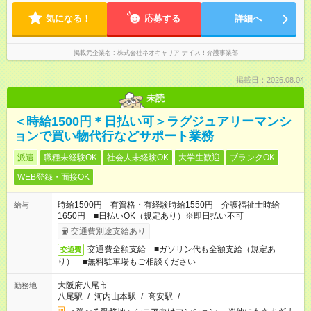
気になる！
応募する
詳細へ
掲載元企業名
株式会社ネオキャリア ナイス！介護事業部
掲載日：2026.08.04
未読
＜時給1500円＊日払い可＞ラグジュアリーマンシ
ョンで買い物代行などサポート業務
派遣
職種未経験OK
社会人未経験OK
大学生歓迎
ブランクOK
WEB登録・面接OK
時給1500円 有資格・有経験時給1550円 介護福祉士時給
給与
1650円 ■日払いOK（規定あり）※即日払い不可
交通費別途支給あり
交通費全額支給 ■ガソリン代も全額支給（規定あ
交通費
り） ■無料駐車場もご相談ください
大阪府八尾市
勤務地
八尾駅
/
河内山本駅
/
高安駅
/
…