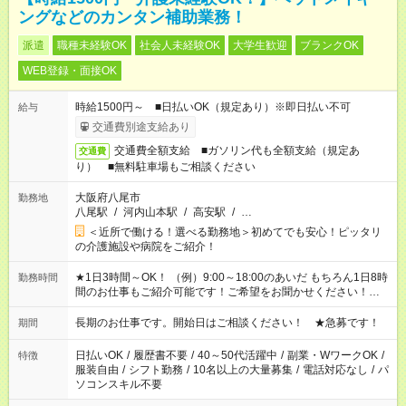
ングなどのカンタン補助業務！
派遣
職種未経験OK
社会人未経験OK
大学生歓迎
ブランクOK
WEB登録・面接OK
時給1500円～ ■日払いOK（規定あり）※即日払い不可
給与
交通費別途支給あり
交通費全額支給 ■ガソリン代も全額支給（規定あ
交通費
り） ■無料駐車場もご相談ください
大阪府八尾市
勤務地
八尾駅
/
河内山本駅
/
高安駅
/
…
＜近所で働ける！選べる勤務地＞初めてでも安心！ピッタリ
の介護施設や病院をご紹介！
★1日3時間～OK！ （例）9:00～18:00のあいだ もちろん1日8時
勤務時間
間のお仕事もご紹介可能です！ご希望をお聞かせください！★家
庭の都合でお休みが必要な場合も遠慮なくご相談ください。 時
間固定OK ※週最低15時間以上の勤務が必要です
長期のお仕事です。開始日はご相談ください！ ★急募です！
期間
日払いOK
/
履歴書不要
/
40～50代活躍中
/
副業・WワークOK
/
特徴
服装自由
/
シフト勤務
/
10名以上の大量募集
/
電話対応なし
/
パ
ソコンスキル不要