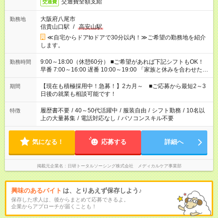
交通費全額支給
交通費
大阪府八尾市
勤務地
信貴山口駅
/
高安山駅
≪自宅からドアtoドアで30分以内！≫ご希望の勤務地を紹介
します。
9:00～18:00（休憩60分） ■ご希望があれば下記シフトもOK！
勤務時間
早番 7:00～16:00 遅番 10:00～19:00 「家族と休みを合わせた
い」 「余裕を持って夕飯の準備がしたい」 「できれば残業はし
たくない」 など、ご希望を教えてくださいね。 ※Wワーク希望
【現在も積極採用中！急募！】2カ月～ ■ご応募から最短2～3
期間
の方へ 今ご覧のお仕事で希望する勤務時間と、もう1つのお仕事
日後の就業も相談可能です！
の勤務時間。 合計で週40時間を超える場合は応募できません。
履歴書不要
/
40～50代活躍中
/
服装自由
/
シフト勤務
/
10名以
特徴
上の大量募集
/
電話対応なし
/
パソコンスキル不要
気になる！
応募する
詳細へ
掲載元企業名
日研トータルソーシング株式会社 メディカルケア事業部
興味のあるバイト
は、とりあえず保存しよう♪
保存した求人は、後からまとめて応募できるよ。
企業からアプローチが届くことも！