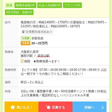
派遣
職種未経験OK
社会人未経験OK
ブランクOK
WEB登録・面接OK
無資格の方：時給1400円～1750円 / 介護福祉士：時給1700円～
給与
2125円 / 初任者以上：時給1500円～1875円
交通費別途支給あり
全額支給
交通費
20～25万円
月収例
大阪府八尾市
勤務地
服部川駅
/
高安山駅
病院 ★勤務地選べます！
【シフト例】 07:00～16:00 09:00～18:00 17:00～09:00 ※ 上記
勤務時間
は一例です！その他シフトもご相談ください！
即日～2ヶ月以上
期間
日払いOK
/
履歴書不要
/
40～50代活躍中
/
シフト勤務
/
10名以
特徴
上の大量募集
/
電話対応なし
/
パソコンスキル不要
気になる！
応募する
詳細へ