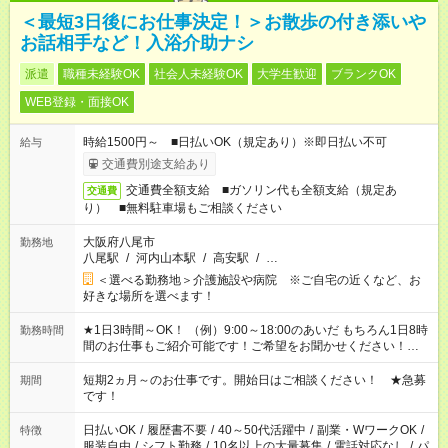
＜最短3日後にお仕事決定！＞お散歩の付き添いや
お話相手など！入浴介助ナシ
派遣
職種未経験OK
社会人未経験OK
大学生歓迎
ブランクOK
WEB登録・面接OK
時給1500円～ ■日払いOK（規定あり）※即日払い不可
給与
交通費別途支給あり
交通費全額支給 ■ガソリン代も全額支給（規定あ
交通費
り） ■無料駐車場もご相談ください
大阪府八尾市
勤務地
八尾駅
/
河内山本駅
/
高安駅
/
…
＜選べる勤務地＞介護施設や病院 ※ご自宅の近くなど、お
好きな場所を選べます！
★1日3時間～OK！ （例）9:00～18:00のあいだ もちろん1日8時
勤務時間
間のお仕事もご紹介可能です！ご希望をお聞かせください！★家
庭の都合でお休みが必要な場合も遠慮なくご相談ください。 ※
週最低15時間以上の勤務が必要です
短期2ヵ月～のお仕事です。開始日はご相談ください！ ★急募
期間
です！
日払いOK
/
履歴書不要
/
40～50代活躍中
/
副業・WワークOK
/
特徴
服装自由
/
シフト勤務
/
10名以上の大量募集
/
電話対応なし
/
パ