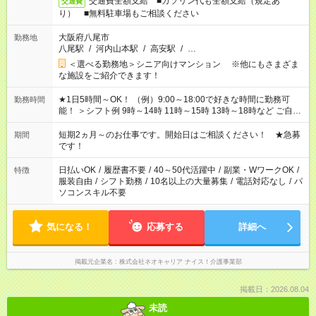
交通費全額支給 ■ガソリン代も全額支給（規定あ
交通費
り） ■無料駐車場もご相談ください
大阪府八尾市
勤務地
八尾駅
/
河内山本駅
/
高安駅
/
…
＜選べる勤務地＞シニア向けマンション ※他にもさまざま
な施設をご紹介できます！
★1日5時間～OK！ （例）9:00～18:00で好きな時間に勤務可
勤務時間
能！ ＞シフト例 9時～14時 11時～15時 13時～18時など ご自身
のご都合に合わせて勤務時間をご相談ください！ ★家庭の都合
でお休みや時間の調整が必要な場合も遠慮なくご相談くださ
短期2ヵ月～のお仕事です。開始日はご相談ください！ ★急募
期間
い。
です！
日払いOK
/
履歴書不要
/
40～50代活躍中
/
副業・WワークOK
/
特徴
服装自由
/
シフト勤務
/
10名以上の大量募集
/
電話対応なし
/
パ
ソコンスキル不要
気になる！
応募する
詳細へ
掲載元企業名
株式会社ネオキャリア ナイス！介護事業部
掲載日：2026.08.04
未読