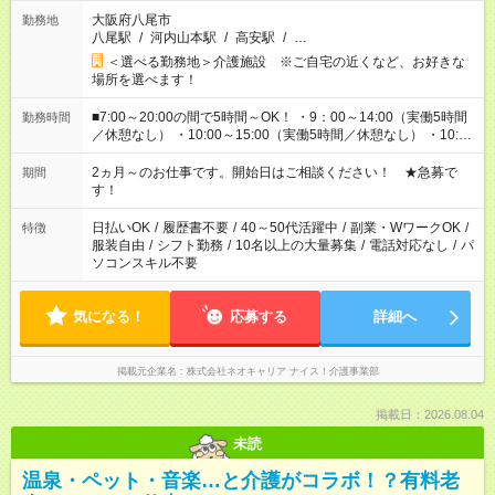
大阪府八尾市
勤務地
八尾駅
/
河内山本駅
/
高安駅
/
…
＜選べる勤務地＞介護施設 ※ご自宅の近くなど、お好きな
場所を選べます！
■7:00～20:00の間で5時間～OK！ ・9：00～14:00（実働5時間
勤務時間
／休憩なし） ・10:00～15:00（実働5時間／休憩なし） ・10:00
～16:00（実働5時間／休憩1時間） ・7：00～12:00（実働5時間
／休憩なし） ・12:00～17:00（実働5時間／休憩1時間） など ※
2ヵ月～のお仕事です。開始日はご相談ください！ ★急募で
期間
シフト制／上記は一例です。 ご希望をお聞かせください。
す！
日払いOK
/
履歴書不要
/
40～50代活躍中
/
副業・WワークOK
/
特徴
服装自由
/
シフト勤務
/
10名以上の大量募集
/
電話対応なし
/
パ
ソコンスキル不要
気になる！
応募する
詳細へ
掲載元企業名
株式会社ネオキャリア ナイス！介護事業部
掲載日：2026.08.04
未読
温泉・ペット・音楽…と介護がコラボ！？有料老