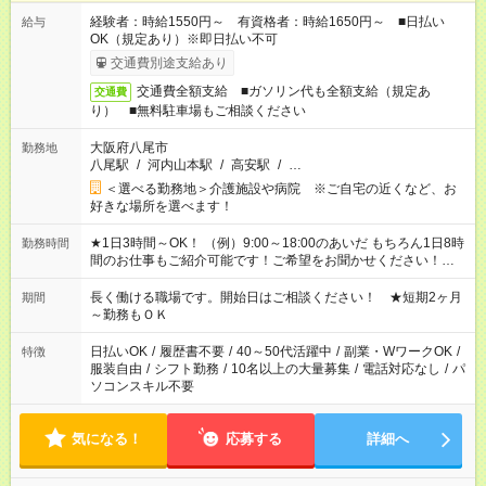
経験者：時給1550円～ 有資格者：時給1650円～ ■日払い
給与
OK（規定あり）※即日払い不可
交通費別途支給あり
交通費全額支給 ■ガソリン代も全額支給（規定あ
交通費
り） ■無料駐車場もご相談ください
大阪府八尾市
勤務地
八尾駅
/
河内山本駅
/
高安駅
/
…
＜選べる勤務地＞介護施設や病院 ※ご自宅の近くなど、お
好きな場所を選べます！
★1日3時間～OK！ （例）9:00～18:00のあいだ もちろん1日8時
勤務時間
間のお仕事もご紹介可能です！ご希望をお聞かせください！★家
庭の都合でお休みが必要な場合も遠慮なくご相談ください。 ※
週最低15時間以上の勤務が必要です
長く働ける職場です。開始日はご相談ください！ ★短期2ヶ月
期間
～勤務もＯＫ
日払いOK
/
履歴書不要
/
40～50代活躍中
/
副業・WワークOK
/
特徴
服装自由
/
シフト勤務
/
10名以上の大量募集
/
電話対応なし
/
パ
ソコンスキル不要
気になる！
応募する
詳細へ