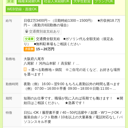
派遣
職種未経験OK
社会人未経験OK
大学生歓迎
ブランクOK
WEB登録・面接OK
日収2万3400円～（日勤時給1300～1500円） ■月収例18.7万
給与
円～（夜勤月8回勤務の場合）
交通費別途支給あり
交通費全額支給 ■ガソリン代も全額支給（規定あ
交通費
り） ■無料駐車場もご相談ください
15～20万円
月収例
大阪府八尾市
勤務地
八尾駅
/
河内山本駅
/
高安駅
/
…
＜選べる勤務地＞病院 ※ご自宅の近くなど、お好きな場所
を選べます！
夜勤（例） 16:00～翌9:00 もちろん夜勤以外の時間も選べます
勤務時間
（例） 07:00～16:00※早番 09:00～18:00※日勤 11:00～
20:00※遅番 ※時間は、固定・選べる施設もあるので、ご希望が
あれば調整できます！ ※シフト制。勤務地により実働時間が異
短期のお仕事です。職場が気に入れば長期でも働けます！ ★開
期間
なります。★家庭の都合でお休みが必要な場合も遠慮なくご相談
始日はご相談ください。 ★急募です！
ください。
日払いOK
/
履歴書不要
/
40～50代活躍中
/
副業・WワークOK
/
特徴
服装自由
/
シフト勤務
/
10名以上の大量募集
/
電話対応なし
/
パ
ソコンスキル不要