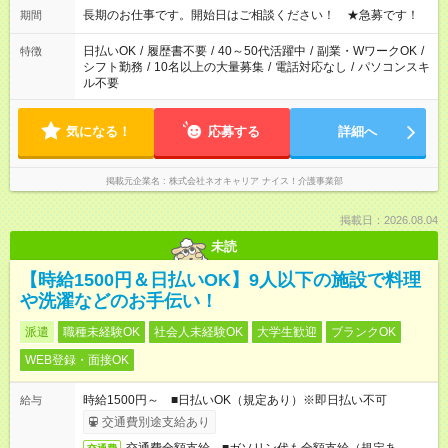
週最低15時間以上の勤務が必要です
長期のお仕事です。開始日はご相談ください！ ★急募です！
期間
日払いOK
/
履歴書不要
/
40～50代活躍中
/
副業・WワークOK
/
特徴
シフト勤務
/
10名以上の大量募集
/
電話対応なし
/
パソコンスキ
ル不要
気になる！
応募する
詳細へ
掲載元企業名
株式会社ネオキャリア ナイス！介護事業部
掲載日：2026.08.04
未読
【時給1500円＆日払いOK】9人以下の施設で料理
や洗濯などのお手伝い！
派遣
職種未経験OK
社会人未経験OK
大学生歓迎
ブランクOK
WEB登録・面接OK
時給1500円～ ■日払いOK（規定あり）※即日払い不可
給与
交通費別途支給あり