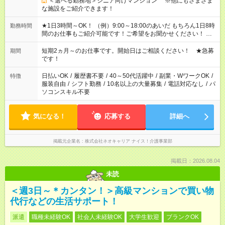
＜選べる勤務地＞シニア向けマンション ※他にもさまざま
な施設をご紹介できます！
★1日3時間～OK！ （例）9:00～18:00のあいだ もちろん1日8時
勤務時間
間のお仕事もご紹介可能です！ご希望をお聞かせください！ ★
家庭の都合でお休みが必要な場合も遠慮なくご相談ください。
※週最低15時間以上の勤務が必要です
短期2ヵ月～のお仕事です。開始日はご相談ください！ ★急募
期間
です！
日払いOK
/
履歴書不要
/
40～50代活躍中
/
副業・WワークOK
/
特徴
服装自由
/
シフト勤務
/
10名以上の大量募集
/
電話対応なし
/
パ
ソコンスキル不要
気になる！
応募する
詳細へ
掲載元企業名
株式会社ネオキャリア ナイス！介護事業部
掲載日：2026.08.04
未読
＜週3日～＊カンタン！＞高級マンションで買い物
代行などの生活サポート！
派遣
職種未経験OK
社会人未経験OK
大学生歓迎
ブランクOK