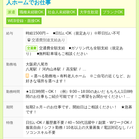
人ホームでお仕事
派遣
職種未経験OK
社会人未経験OK
大学生歓迎
ブランクOK
WEB登録・面接OK
時給1500円～ ■日払いOK（規定あり）※即日払い不可
給与
交通費別途支給あり
交通費全額支給 ■ガソリン代も全額支給（規定あ
交通費
り） ■無料駐車場もご相談ください
大阪府八尾市
勤務地
八尾駅
/
河内山本駅
/
高安駅
/
…
＜選べる勤務地＞有料老人ホーム ※ご自宅の近くなど、お
好きな場所を選べます！
★1日3時間～OK！ （例）9:00～18:00のあいだ もちろん1日8時
勤務時間
間のお仕事もご紹介可能です！ご希望をお聞かせください！★家
庭の都合でお休みが必要な場合も遠慮なくご相談ください。 ※
週最低15時間以上の勤務が必要です
短期2ヵ月～のお仕事です。開始日はご相談ください！ ★急募
期間
です！
日払いOK
/
履歴書不要
/
40～50代活躍中
/
副業・WワークOK
/
特徴
服装自由
/
シフト勤務
/
10名以上の大量募集
/
電話対応なし
/
パ
ソコンスキル不要