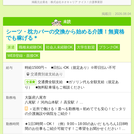
掲載元企業名
株式会社ネオキャリア ナイス！介護事業部
掲載日：2026.08.04
未読
シーツ・枕カバーの交換から始める介護！無資格
でも稼げる＊
派遣
職種未経験OK
社会人未経験OK
大学生歓迎
ブランクOK
WEB登録・面接OK
時給1500円～ ■日払いOK（規定あり）※即日払い不可
給与
交通費別途支給あり
交通費全額支給 ■ガソリン代も全額支給（規定あ
交通費
り） ■無料駐車場もご相談ください
大阪府八尾市
勤務地
八尾駅
/
河内山本駅
/
高安駅
/
…
＜近所で働ける！選べる勤務地＞初めてでも安心！ピッタリ
の介護施設や病院をご紹介！
★1日3時間～OK！ （例）9:00～18:00のあいだ もちろん1日8時
勤務時間
間のお仕事もご紹介可能です！ご希望をお聞かせください！★家
庭の都合でお休みが必要な場合も遠慮なくご相談ください。 ※