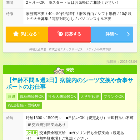
2ヶ月～OK ※スタート日はお気軽にご相談ください！
期間
履歴書不要
/
40～50代活躍中
/
服装自由
/
シフト勤務
/
10名以
特徴
上の大量募集
/
電話対応なし
/
パソコンスキル不要
気になる！
応募する
詳細へ
掲載元企業名
株式会社スタッフサービス メディカル事業本部
掲載日：2026.08.04
未読
【年齢不問＆週3日】病院内のシーツ交換や食事サ
ポートのお仕事
派遣
職種未経験OK
社会人未経験OK
大学生歓迎
ブランクOK
WEB登録・面接OK
時給1300～1500円～ ■日払いOK（規定あり）※即日払い不可
給与
交通費別途支給あり
交通費全額支給 ■ガソリン代も全額支給（規定あ
交通費
り） ■無料駐車場もご相談ください