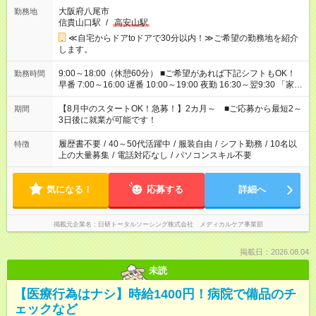
大阪府八尾市
勤務地
信貴山口駅
/
高安山駅
≪自宅からドアtoドアで30分以内！≫ご希望の勤務地を紹介
します。
9:00～18:00（休憩60分） ■ご希望があれば下記シフトもOK！
勤務時間
早番 7:00～16:00 遅番 10:00～19:00 夜勤 16:30～翌9:30 「家族
と休みを合わせたい」 「余裕を持って夕飯の準備がしたい」
「できれば残業はしたくない」 など、ご希望を教えてください
【8月中のスタートOK！急募！】2カ月～ ■ご応募から最短2～
期間
ね。 ※Wワーク希望の方へ 今ご覧のお仕事で希望する勤務時間
3日後に就業が可能です！
と、もう1つのお仕事の勤務時間。 合計で週40時間を超える場
合は応募できません。
履歴書不要
/
40～50代活躍中
/
服装自由
/
シフト勤務
/
10名以
特徴
上の大量募集
/
電話対応なし
/
パソコンスキル不要
気になる！
応募する
詳細へ
掲載元企業名
日研トータルソーシング株式会社 メディカルケア事業部
掲載日：2026.08.04
未読
【医療行為はナシ】時給1400円！病院で備品のチ
ェックなど