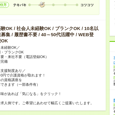
仕方
テキパキ
コツコツ
OK / 社会人未経験OK / ブランクOK / 10名以
集 / 履歴書不要 / 40～50代活躍中 / WEB登
OK
未経験OK／
・ブランクOK
要・来社不要（電話登録OK）
険完備
得支援制度あり／
0円で介護資格が取れます！
修の資格講座を
講できます（一部条件有）
興味があれば「気になる」をクリック！
は求人例です。ご希望にあわせて幅広くご提案いたします。