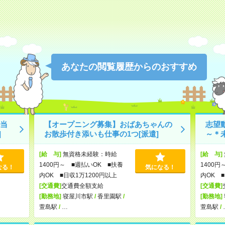
あなたの閲覧履歴からのおすすめ
当
【オープニング募集】おばあちゃんの
志望
]
お散歩付き添いも仕事の1つ[派遣]
～＊未
[給 与]
無資格未経験：時給
[給 与]
1400円～ ■週払いOK ■扶養
1400円
なる！
気になる！
内OK ■日収1万1200円以上
内OK ■
[交通費]
交通費全額支給
[交通費]
[勤務地]
寝屋川市駅
/
香里園駅
/
[勤務地]
萱島駅
/
…
萱島駅
/