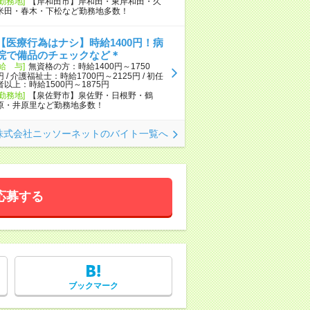
[勤務地]
【岸和田市】岸和田・東岸和田・久
米田・春木・下松など勤務地多数！
【医療行為はナシ】時給1400円！病
院で備品のチェックなど＊
[給 与]
無資格の方：時給1400円～1750
円 / 介護福祉士：時給1700円～2125円 / 初任
者以上：時給1500円～1875円
[勤務地]
【泉佐野市】泉佐野・日根野・鶴
原・井原里など勤務地多数！
株式会社ニッソーネットのバイト一覧へ
応募する
ブックマーク