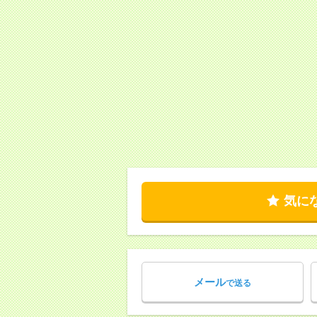
気に
メール
で送る