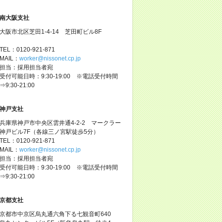
南大阪支社
大阪市北区芝田1-4-14 芝田町ビル8F
TEL：0120-921-871
MAIL：
worker@nissonet.cp.jp
担当：採用担当者宛
受付可能日時：9:30-19:00 ※電話受付時間
⇒9:30-21:00
神戸支社
兵庫県神戸市中央区雲井通4-2-2 マークラー
神戸ビル7F（各線三ノ宮駅徒歩5分）
TEL：0120-921-871
MAIL：
worker@nissonet.cp.jp
担当：採用担当者宛
受付可能日時：9:30-19:00 ※電話受付時間
⇒9:30-21:00
京都支社
京都市中京区烏丸通六角下る七観音町640