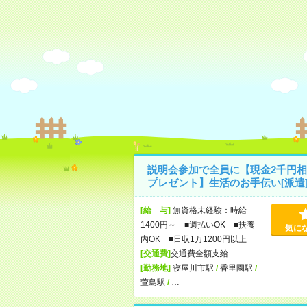
説明会参加で全員に【現金2千円相
プレゼント】生活のお手伝い[派遣
[給 与]
無資格未経験：時給
1400円～ ■週払いOK ■扶養
気に
内OK ■日収1万1200円以上
[交通費]
交通費全額支給
[勤務地]
寝屋川市駅
/
香里園駅
/
萱島駅
/
…