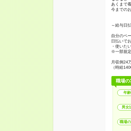
あくまで
今までの
～給与日
自分のペ
日払いで
・使いた
※一部規
月収例24万
（時給140
職場の
年齢
男女
職場の