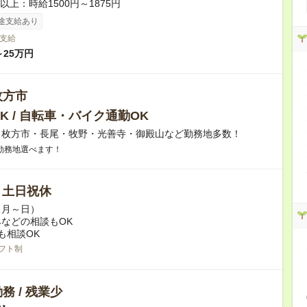
者以上：時給1500円～1875円
途支給あり
支給
～25万円
枚方市
K / 自転車・バイク通勤OK
】枚方市・長尾・牧野・光善寺・御殿山など勤務地多数！
勤務地選べます！
/ 土日祝休
（月～日）
などの相談もOK
も相談OK
フト制
務 / 残業少