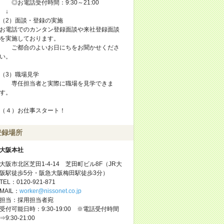
◎お電話受付時間：9:30～21:00
↓
（2）面談・登録の実施
お電話でのカンタン登録面談や来社登録面談
を実施しております。
ご都合のよいお日にちをお聞かせくださ
い。
（3）職場見学
専任担当者と実際に職場を見学できま
す。
（４）お仕事スタート！
登録場所
大阪本社
大阪市北区芝田1-4-14 芝田町ビル8F（JR大
阪駅徒歩5分・阪急大阪梅田駅徒歩3分）
TEL：0120-921-871
MAIL：
worker@nissonet.co.jp
担当：採用担当者宛
受付可能日時：9:30-19:00 ※電話受付時間
⇒9:30-21:00