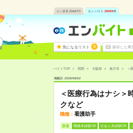
エン派遣
23427
件
エン バイト
28905
件
0
気になるリスト
保存した希
バイトTOP
関西
大阪府
枚方市
＜医
掲載日 :
2026
/
08
/
02
＜医療行為はナシ＞時
クなど
看護助手
職種：
派遣
職種未経験OK
社会人未経験OK