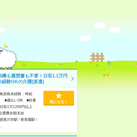
動機も履歴書も不要！日収1.1万円
経験OKの介護[派遣]
無資格未経験：時給
～ ■週払いOK ■扶養
気になる！
日収1万1200円以上
交通費全額支給
寝屋川市駅
/
香里園駅
/
…