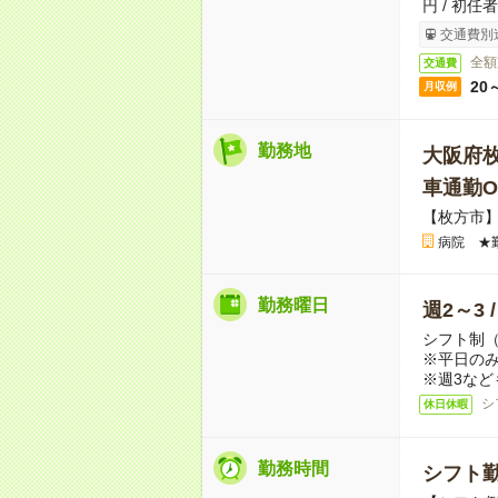
円 / 初任
交通費別
全額
交通費
20
月収例
勤務地
大阪府
車通勤O
【枚方市
病院 ★
勤務曜日
週2～3 
シフト制
※平日のみ
※週3など
シ
休日休暇
勤務時間
シフト勤