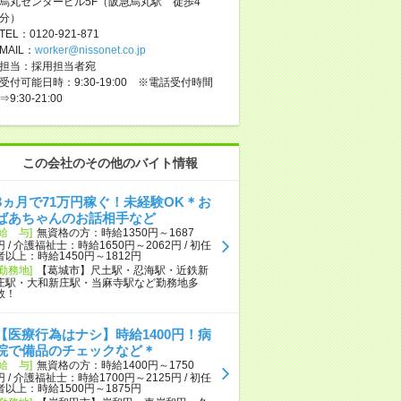
烏丸センタービル5F（阪急烏丸駅 徒歩4
分）
TEL：0120-921-871
MAIL：
worker@nissonet.co.jp
担当：採用担当者宛
受付可能日時：9:30-19:00 ※電話受付時間
⇒9:30-21:00
この会社のその他のバイト情報
3ヵ月で71万円稼ぐ！未経験OK＊お
ばあちゃんのお話相手など
[給 与]
無資格の方：時給1350円～1687
円 / 介護福祉士：時給1650円～2062円 / 初任
者以上：時給1450円～1812円
[勤務地]
【葛城市】尺土駅・忍海駅・近鉄新
庄駅・大和新庄駅・当麻寺駅など勤務地多
数！
【医療行為はナシ】時給1400円！病
院で備品のチェックなど＊
[給 与]
無資格の方：時給1400円～1750
円 / 介護福祉士：時給1700円～2125円 / 初任
者以上：時給1500円～1875円