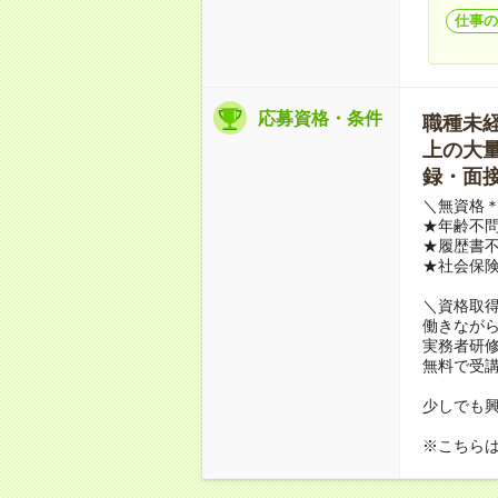
仕事の
応募資格・条件
職種未経験
上の大量募
録・面接
＼無資格＊
★年齢不問
★履歴書不
★社会保
＼資格取
働きながら
実務者研
無料で受
少しでも
※こちら