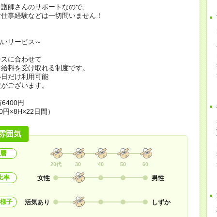
看護師さんのサポートなので、
お仕事経験などは一切問いません！
払いサービス～
ースに合わせて
お給料を受け取れる制度です。
い日だけ利用可能
定がございます。
6400円
0円×8H×22日間）
雰囲気
層
20代
30
40
50
60
比率
女性
男性
様子
活気あり
しずか