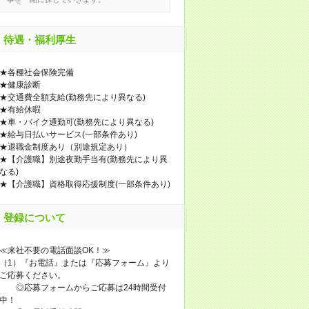
待遇・福利厚生
★各種社会保険完備
★健康診断
★交通費全額支給(勤務先により異なる)
★有給休暇
★車・バイク通勤可(勤務先により異なる)
★給与日払いサービス(一部条件あり)
★退職金制度あり（別途規定あり）
★【介護職】別途夜勤手当有(勤務先により異
なる)
★【介護職】資格取得応援制度(一部条件あり)
登録について
≪来社不要の電話面談OK！≫
（1）『お電話』または『応募フォーム』より
ご応募ください。
◎応募フォームからご応募は24時間受付
中！