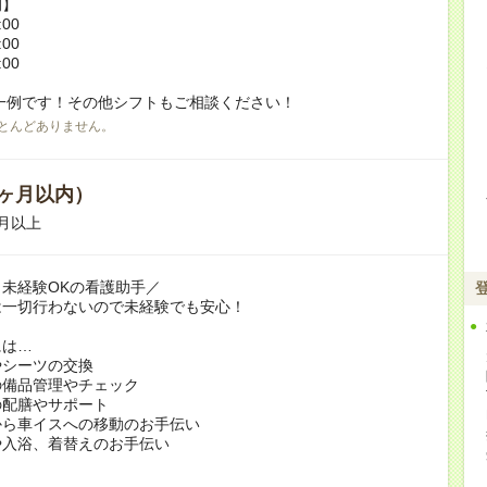
例】
:00
:00
:00
一例です！その他シフトもご相談ください！
とんどありません。
ヶ月以内）
月以上
未経験OKの看護助手／
は一切行わないので未経験でも安心！
には…
やシーツの交換
の備品管理やチェック
の配膳やサポート
から車イスへの移動のお手伝い
や入浴、着替えのお手伝い