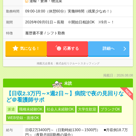
運輸・倉庫・物流業
09:00-18:00（休憩60分）実働8時間（残業少なめ！）
勤務時間
2026年09月01日～長期 ※開始日相談OK ※9月～！
期間
履歴書不要
/
シフト勤務
特徴
気になる！
応募する
詳細へ
掲載元企業名
株式会社リクルートスタッフィング
掲載日：2026.08.08
未読
NEW
【日収2.3万円～×週2日～】病院で夜の見回りな
ど＠看護師サポ
派遣
職種未経験OK
社会人未経験OK
大学生歓迎
ブランクOK
WEB登録・面接OK
日収2万3400円～（日勤時給1300～1500円） ■月収例18.7万
給与
円～（夜勤月8回勤務の場合）