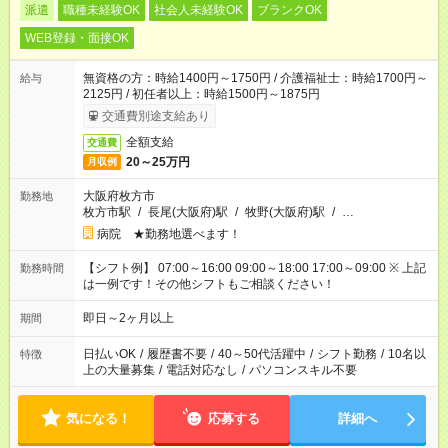
派遣
職種未経験OK
社会人未経験OK
ブランクOK
WEB登録・面接OK
無資格の方：時給1400円～1750円 / 介護福祉士：時給1700円～
給与
2125円 / 初任者以上：時給1500円～1875円
交通費別途支給あり
全額支給
交通費
20～25万円
月収例
大阪府枚方市
勤務地
枚方市駅
/
長尾(大阪府)駅
/
牧野(大阪府)駅
/
…
病院 ★勤務地選べます！
【シフト例】 07:00～16:00 09:00～18:00 17:00～09:00 ※ 上記
勤務時間
は一例です！その他シフトもご相談ください！
即日～2ヶ月以上
期間
日払いOK
/
履歴書不要
/
40～50代活躍中
/
シフト勤務
/
10名以
特徴
上の大量募集
/
電話対応なし
/
パソコンスキル不要
気になる！
応募する
詳細へ