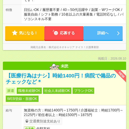
です！
日払いOK
/
履歴書不要
/
40～50代活躍中
/
副業・WワークOK
/
特徴
服装自由
/
シフト勤務
/
10名以上の大量募集
/
電話対応なし
/
パ
ソコンスキル不要
気になる！
応募する
詳細へ
掲載元企業名
株式会社ネオキャリア ナイス！介護事業部
掲載日：2026.08.10
未読
NEW
【医療行為はナシ】時給1400円！病院で備品の
チェックなど＊
派遣
職種未経験OK
社会人未経験OK
ブランクOK
WEB登録・面接OK
無資格の方：時給1400円～1750円 / 介護福祉士：時給1700円～
給与
2125円 / 初任者以上：時給1500円～1875円
交通費別途支給あり
全額支給
交通費