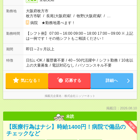
大阪府枚方市
勤務地
枚方市駅
/
長尾(大阪府)駅
/
牧野(大阪府)駅
/
…
病院 ★勤務地選べます！
【シフト例】 07:00～16:00 09:00～18:00 17:00～09:00 ※ 上記
勤務時間
は一例です！その他シフトもご相談ください！
即日～2ヶ月以上
期間
日払いOK
/
履歴書不要
/
40～50代活躍中
/
シフト勤務
/
10名以
特徴
上の大量募集
/
電話対応なし
/
パソコンスキル不要
気になる！
応募する
詳細へ
掲載元企業名
株式会社ニッソーネット
掲載日：2026.08.10
未読
NEW
【医療行為はナシ】時給1400円！病院で備品の
チェックなど