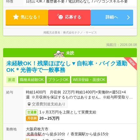
日払いOK
/
履歴書不要
/
電話対応なし
/
パソコンスキル不要
特徴
気になる！
応募する
詳細へ
掲載元企業名
株式会社テクノ・サービス
掲載日：2026.08.08
未読
NEW
未経験OK！残業ほぼなし▼自転車・バイク通勤
OK＊光善寺で一般事務
派遣
職種未経験OK
ブランクOK
WEB登録・面接OK
時給1400円 月収例 22万円 時給1400円×実働8h×週5日×4
給与
週 ※月収例を保証するものではありません。※給与即受取りサ
ービス利用可（利用条件有）
交通費別途支給あり
1ヶ月3万円を上限として実費支給
交通費
20～25万円
月収例
大阪府枚方市
勤務地
光善寺駅
から徒歩10分
/
香里園駅から徒歩15分