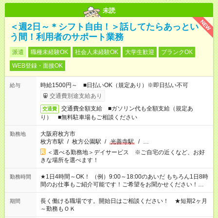
未読
NEW
＜週2日～＊シフト自由！＞話してたらあっとい
う間！利用者のサポート業務
派遣
職種未経験OK
社会人未経験OK
大学生歓迎
ブランクOK
WEB登録・面接OK
時給1500円～ ■日払いOK（規定あり）※即日払い不可
給与
交通費別途支給あり
交通費全額支給 ■ガソリン代も全額支給（規定あ
交通費
り） ■無料駐車場もご相談ください
大阪府枚方市
勤務地
枚方市駅
/
枚方公園駅
/
光善寺駅
/
…
＜選べる勤務地＞デイサービス ※ご自宅の近くなど、お好
きな場所を選べます！
★1日4時間～OK！ （例）9:00～18:00のあいだ もちろん1日8時
勤務時間
間のお仕事もご紹介可能です！ご希望をお聞かせください！★家
庭の都合でお休みが必要な場合も遠慮なくご相談ください。 ※
週最低15時間以上の勤務が必要です
長く働ける職場です。開始日はご相談ください！ ★短期2ヶ月
期間
～勤務もＯＫ