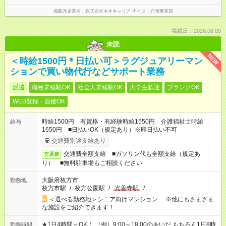
掲載元企業名
株式会社ネオキャリア ナイス！介護事業部
掲載日：2026.08.09
未読
NEW
＜時給1500円＊日払い可＞ラグジュアリーマン
ションで買い物代行などサポート業務
派遣
職種未経験OK
社会人未経験OK
大学生歓迎
ブランクOK
WEB登録・面接OK
時給1500円 有資格・有経験時給1550円 介護福祉士時給
給与
1650円 ■日払いOK（規定あり）※即日払い不可
交通費別途支給あり
交通費全額支給 ■ガソリン代も全額支給（規定あ
交通費
り） ■無料駐車場もご相談ください
大阪府枚方市
勤務地
枚方市駅
/
枚方公園駅
/
光善寺駅
/
…
＜選べる勤務地＞シニア向けマンション ※他にもさまざま
な施設をご紹介できます！
★1日4時間～OK！ （例）9:00～18:00のあいだ もちろん1日8時
勤務時間