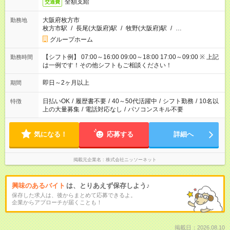
全額支給
交通費
大阪府枚方市
勤務地
枚方市駅
/
長尾(大阪府)駅
/
牧野(大阪府)駅
/
…
グループホーム
【シフト例】 07:00～16:00 09:00～18:00 17:00～09:00 ※ 上記
勤務時間
は一例です！その他シフトもご相談ください！
即日～2ヶ月以上
期間
日払いOK
/
履歴書不要
/
40～50代活躍中
/
シフト勤務
/
10名以
特徴
上の大量募集
/
電話対応なし
/
パソコンスキル不要
気になる！
応募する
詳細へ
掲載元企業名
株式会社ニッソーネット
興味のあるバイト
は、とりあえず保存しよう♪
保存した求人は、後からまとめて応募できるよ。
企業からアプローチが届くことも！
掲載日：2026.08.10