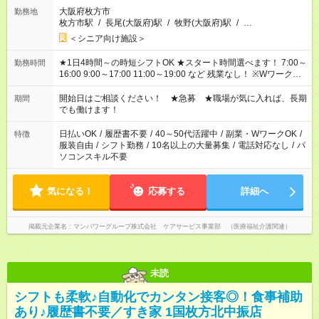
大阪府枚方市
勤務地
枚方市駅
/
長尾(大阪府)駅
/
牧野(大阪府)駅
/
…
＜シニア向け施設＞
★1日4時間～の時短シフトOK ★スタート時間選べます！ 7:00～
勤務時間
16:00 9:00～17:00 11:00～19:00 など 残業なし！ ※Wワークの
場合、他のお仕事と合わせ週40時間超の就業はご案内できませ
ん ※法令に基づき、週20時間以上勤務は社会保険への加入対象
開始日はご相談ください！ ★急募 ★職場が気に入れば、長期
期間
となります ※労働者派遣法（日雇い派遣の原則禁止）により、
でも働けます！
短時間・短期間の就業はご案内が難しい場合があります
日払いOK
/
履歴書不要
/
40～50代活躍中
/
副業・WワークOK
/
特徴
服装自由
/
シフト勤務
/
10名以上の大量募集
/
電話対応なし
/
パ
ソコンスキル不要
気になる！
応募する
詳細へ
掲載元企業名
マンパワーグループ株式会社 ケアサービス事業部 （医療福祉介護関連）
未読
シフトも柔軟♪自動化でカンタン接客◎！食事補助
あり♪履歴書不要／すき家 1国枚方北中振店