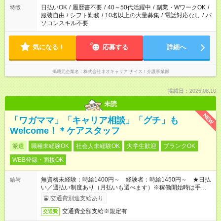
日払いOK
/
履歴書不要
/
40～50代活躍中
/
副業・WワークOK
/
特徴
服装自由
/
シフト勤務
/
10名以上の大量募集
/
電話対応なし
/
パ
ソコンスキル不要
気になる！
応募する
詳細へ
掲載元企業名
株式会社ネオキャリア ナイス！介護事業部
掲載日：2026.08.10
未読
NEW
「ワガママ」「キャリア相談」「グチ」も
Welcome！＊ケアスタッフ
派遣
職種未経験OK
社会人未経験OK
大学生歓迎
ブランクOK
WEB登録・面接OK
無資格未経験：時給1400円～ 経験者：時給1450円～ ★日払
給与
い／週払い制度あり（月払いも選べます）※稼働開始時は手続き
完了次第のお支払いとなります。
交通費別途支給あり
交通費全額支給※規定有
交通費