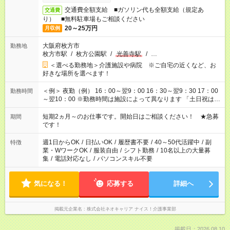
交通費全額支給 ■ガソリン代も全額支給（規定あ
交通費
り） ■無料駐車場もご相談ください
20～25万円
月収例
大阪府枚方市
勤務地
枚方市駅
/
枚方公園駅
/
光善寺駅
/
…
＜選べる勤務地＞介護施設や病院 ※ご自宅の近くなど、お
好きな場所を選べます！
＜例＞ 夜勤（例） 16：00～翌9：00 16：30～翌9：30 17：00
勤務時間
～翌10：00 ※勤務時間は施設によって異なります 「土日祝は休
みたい」 「しっかり稼ぎたい」 「もう少し遅い時間から始めた
い」など ご希望にあったお仕事をご案内いたします。 ※未経験
短期2ヵ月～のお仕事です。開始日はご相談ください！ ★急募
期間
の方の場合は1～2ヶ月間は日中での仕事を経験いただき、 お
です！
仕事に慣れてからの夜勤になります。 ★家庭の都合でお休みが
必要な場合も遠慮なくご相談ください。
週1日からOK
/
日払いOK
/
履歴書不要
/
40～50代活躍中
/
副
特徴
業・WワークOK
/
服装自由
/
シフト勤務
/
10名以上の大量募
集
/
電話対応なし
/
パソコンスキル不要
気になる！
応募する
詳細へ
掲載元企業名
株式会社ネオキャリア ナイス！介護事業部
掲載日：2026.08.10