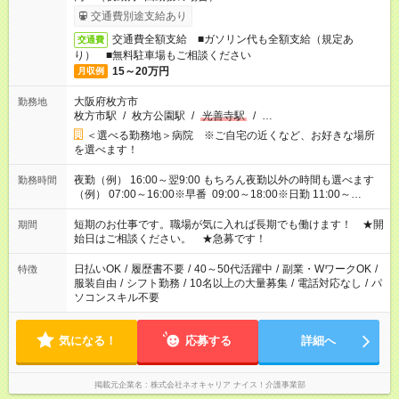
交通費別途支給あり
交通費全額支給 ■ガソリン代も全額支給（規定あ
交通費
り） ■無料駐車場もご相談ください
15～20万円
月収例
大阪府枚方市
勤務地
枚方市駅
/
枚方公園駅
/
光善寺駅
/
…
＜選べる勤務地＞病院 ※ご自宅の近くなど、お好きな場所
を選べます！
夜勤（例） 16:00～翌9:00 もちろん夜勤以外の時間も選べます
勤務時間
（例） 07:00～16:00※早番 09:00～18:00※日勤 11:00～
20:00※遅番 ※時間は、固定・選べる施設もあるので、ご希望が
あれば調整できます！ ※シフト制。勤務地により実働時間が異
短期のお仕事です。職場が気に入れば長期でも働けます！ ★開
期間
なります。★家庭の都合でお休みが必要な場合も遠慮なくご相談
始日はご相談ください。 ★急募です！
ください。
日払いOK
/
履歴書不要
/
40～50代活躍中
/
副業・WワークOK
/
特徴
服装自由
/
シフト勤務
/
10名以上の大量募集
/
電話対応なし
/
パ
ソコンスキル不要
気になる！
応募する
詳細へ
掲載元企業名
株式会社ネオキャリア ナイス！介護事業部