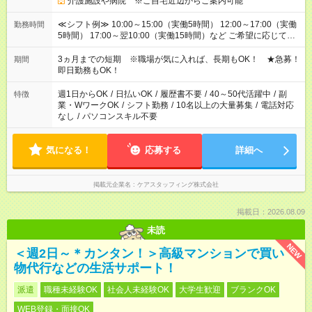
介護施設や病院 ※ご自宅近辺からご案内可能
≪シフト例≫ 10:00～15:00（実働5時間） 12:00～17:00（実働
勤務時間
5時間） 17:00～翌10:00（実働15時間）など ご希望に応じて、
働く時間は調整できます！ お気軽に担当へ相談ください！
3ヵ月までの短期 ※職場が気に入れば、長期もOK！ ★急募！
期間
即日勤務もOK！
週1日からOK
/
日払いOK
/
履歴書不要
/
40～50代活躍中
/
副
特徴
業・WワークOK
/
シフト勤務
/
10名以上の大量募集
/
電話対応
なし
/
パソコンスキル不要
気になる！
応募する
詳細へ
掲載元企業名
ケアスタッフィング株式会社
掲載日：2026.08.09
未読
NEW
＜週2日～＊カンタン！＞高級マンションで買い
物代行などの生活サポート！
派遣
職種未経験OK
社会人未経験OK
大学生歓迎
ブランクOK
WEB登録・面接OK