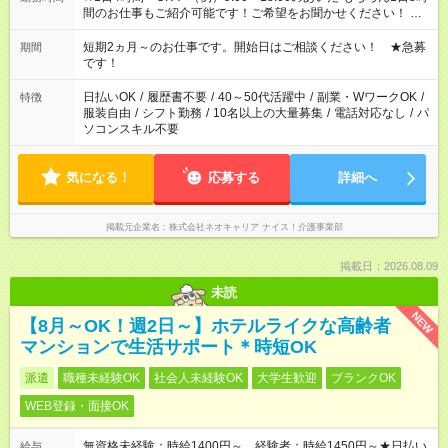
間のお仕事もご紹介可能です！ご希望をお聞かせください！ ★
家庭の都合でお休みが必要な場合も遠慮なくご相談ください。
※週最低15時間以上の勤務が必要です
短期2ヵ月～のお仕事です。開始日はご相談ください！ ★急募
期間
です！
日払いOK
/
履歴書不要
/
40～50代活躍中
/
副業・WワークOK
/
特徴
服装自由
/
シフト勤務
/
10名以上の大量募集
/
電話対応なし
/
パ
ソコンスキル不要
気になる！
応募する
詳細へ
掲載元企業名
株式会社ネオキャリア ナイス！介護事業部
掲載日：2026.08.09
未読
NEW
【8月～OK！週2日～】ホテルライクな高齢者
マンションで生活サポート＊時短OK
派遣
職種未経験OK
社会人未経験OK
大学生歓迎
ブランクOK
WEB登録・面接OK
無資格未経験：時給1400円～ 経験者：時給1450円～★日払い
給与