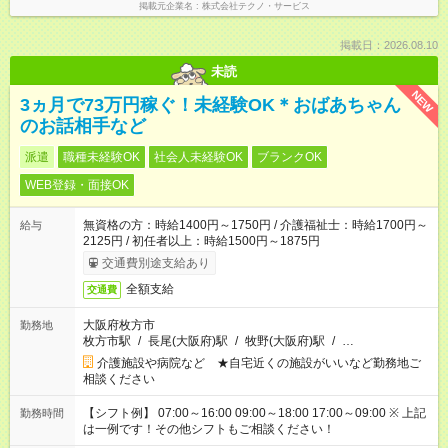
掲載元企業名
株式会社テクノ・サービス
掲載日：2026.08.10
未読
NEW
3ヵ月で73万円稼ぐ！未経験OK＊おばあちゃん
のお話相手など
派遣
職種未経験OK
社会人未経験OK
ブランクOK
WEB登録・面接OK
無資格の方：時給1400円～1750円 / 介護福祉士：時給1700円～
給与
2125円 / 初任者以上：時給1500円～1875円
交通費別途支給あり
全額支給
交通費
大阪府枚方市
勤務地
枚方市駅
/
長尾(大阪府)駅
/
牧野(大阪府)駅
/
…
介護施設や病院など ★自宅近くの施設がいいなど勤務地ご
相談ください
【シフト例】 07:00～16:00 09:00～18:00 17:00～09:00 ※ 上記
勤務時間
は一例です！その他シフトもご相談ください！