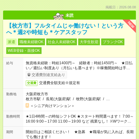
掲載日：2026.08.08
未読
NEW
【枚方市】フルタイムじゃ働けない！という方
へ＊週2や時短も＊ケアスタッフ
派遣
職種未経験OK
社会人未経験OK
大学生歓迎
ブランクOK
WEB登録・面接OK
無資格未経験：時給1400円～ 経験者：時給1450円～ ★日払
給与
い／週払い制度あり（月払いも選べます）※稼働開始時は手続き
完了次第のお支払いとなります。
交通費別途支給あり
交通費全額支給※規定有
交通費
大阪府枚方市
勤務地
枚方市駅
/
長尾(大阪府)駅
/
牧野(大阪府)駅
/
…
＜シニア向けマンション＞
★1日4時間～の時短シフトOK ★スタート時間選べます！ 7:00～
勤務時間
16:00 9:00～17:00 11:00～19:00 など 残業なし！ ※Wワークの
場合、他のお仕事と合わせ週40時間超の就業はご案内できませ
ん ※法令に基づき、週20時間以上勤務は社会保険への加入対象
開始日はご相談ください！ ★急募 ★職場が気に入れば、長期
期間
となります ※労働者派遣法（日雇い派遣の原則禁止）により、
でも働けます！