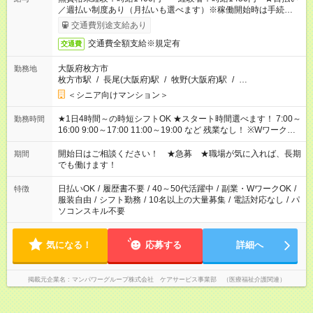
／週払い制度あり（月払いも選べます）※稼働開始時は手続き完
了次第のお支払いとなります。
交通費別途支給あり
交通費全額支給※規定有
交通費
大阪府枚方市
勤務地
枚方市駅
/
長尾(大阪府)駅
/
牧野(大阪府)駅
/
…
＜シニア向けマンション＞
★1日4時間～の時短シフトOK ★スタート時間選べます！ 7:00～
勤務時間
16:00 9:00～17:00 11:00～19:00 など 残業なし！ ※Wワークの
場合、他のお仕事と合わせ週40時間超の就業はご案内できませ
ん ※法令に基づき、週20時間以上勤務は社会保険への加入対象
開始日はご相談ください！ ★急募 ★職場が気に入れば、長期
期間
となります ※労働者派遣法（日雇い派遣の原則禁止）により、
でも働けます！
短時間・短期間の就業はご案内が難しい場合があります
日払いOK
/
履歴書不要
/
40～50代活躍中
/
副業・WワークOK
/
特徴
服装自由
/
シフト勤務
/
10名以上の大量募集
/
電話対応なし
/
パ
ソコンスキル不要
気になる！
応募する
詳細へ
掲載元企業名
マンパワーグループ株式会社 ケアサービス事業部 （医療福祉介護関連）