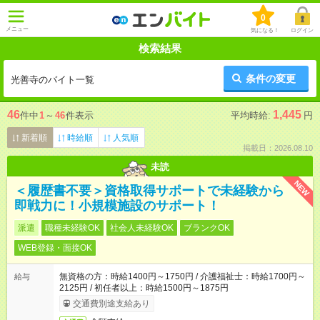
0
メニュー
気になる！
ログイン
検索結果
条件の変更
光善寺のバイト一覧
46
1,445
件中
1
～
46
件表示
平均時給:
円
新着順
時給順
人気順
掲載日：2026.08.10
未読
NEW
＜履歴書不要＞資格取得サポートで未経験から
即戦力に！小規模施設のサポート！
派遣
職種未経験OK
社会人未経験OK
ブランクOK
WEB登録・面接OK
無資格の方：時給1400円～1750円 / 介護福祉士：時給1700円～
給与
2125円 / 初任者以上：時給1500円～1875円
交通費別途支給あり