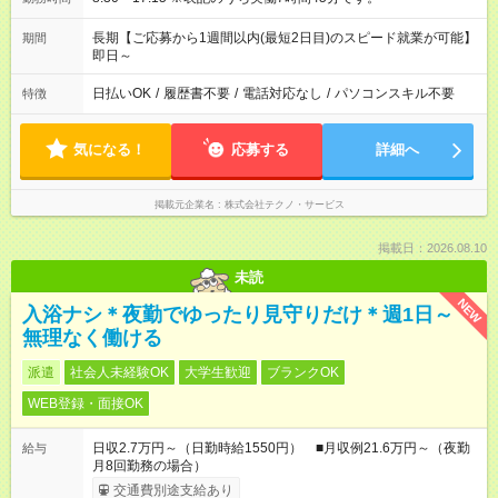
長期【ご応募から1週間以内(最短2日目)のスピード就業が可能】
期間
即日～
日払いOK
/
履歴書不要
/
電話対応なし
/
パソコンスキル不要
特徴
気になる！
応募する
詳細へ
掲載元企業名
株式会社テクノ・サービス
掲載日：2026.08.10
未読
NEW
入浴ナシ＊夜勤でゆったり見守りだけ＊週1日～
無理なく働ける
派遣
社会人未経験OK
大学生歓迎
ブランクOK
WEB登録・面接OK
日収2.7万円～（日勤時給1550円） ■月収例21.6万円～（夜勤
給与
月8回勤務の場合）
交通費別途支給あり