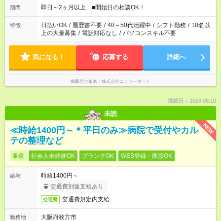
即日～2ヶ月以上 ■開始日の相談OK！
期間
日払いOK
/
履歴書不要
/
40～50代活躍中
/
シフト勤務
/
10名以
特徴
上の大量募集
/
電話対応なし
/
パソコンスキル不要
気になる！
応募する
詳細へ
掲載元企業名
株式会社ニッソーネット
掲載日：2026.08.10
未読
NEW
≪時給1400円～＊平日のみ≫病院で受付やカル
テの整理など
派遣
社会人未経験OK
ブランクOK
WEB登録・面接OK
時給1400円～
給与
交通費別途支給あり
交通費規定内支給
交通費
大阪府枚方市
勤務地