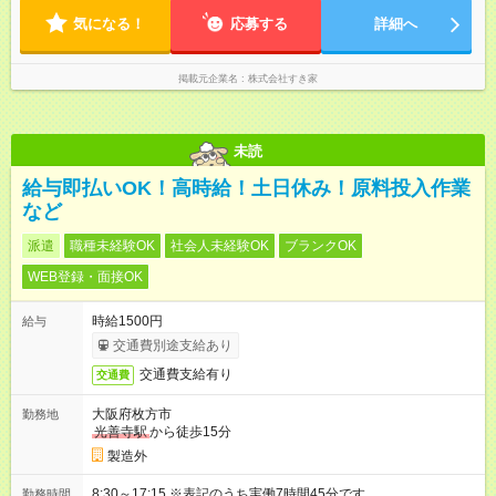
気になる！
応募する
詳細へ
掲載元企業名
株式会社すき家
未読
給与即払いOK！高時給！土日休み！原料投入作業
など
派遣
職種未経験OK
社会人未経験OK
ブランクOK
WEB登録・面接OK
時給1500円
給与
交通費別途支給あり
交通費支給有り
交通費
大阪府枚方市
勤務地
光善寺駅
から徒歩15分
製造外
8:30～17:15 ※表記のうち実働7時間45分です。
勤務時間