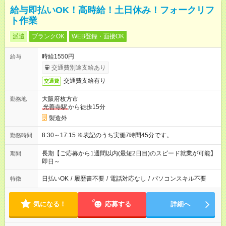
給与即払いOK！高時給！土日休み！フォークリフ
ト作業
派遣
ブランクOK
WEB登録・面接OK
時給1550円
給与
交通費別途支給あり
交通費支給有り
交通費
大阪府枚方市
勤務地
光善寺駅
から徒歩15分
製造外
8:30～17:15 ※表記のうち実働7時間45分です。
勤務時間
長期【ご応募から1週間以内(最短2日目)のスピード就業が可能】
期間
即日～
日払いOK
/
履歴書不要
/
電話対応なし
/
パソコンスキル不要
特徴
気になる！
応募する
詳細へ