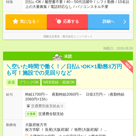
日払いOK
/
履歴書不要
/
40～50代活躍中
/
シフト勤務
/
10名以
特徴
上の大量募集
/
電話対応なし
/
パソコンスキル不要
気になる！
応募する
詳細へ
掲載元企業名
株式会社ニッソーネット
掲載日：2026.08.09
未読
NEW
＼空いた時間で働く！／日払いOK×1勤務3万円
も可！施設での見回りなど
派遣
ブランクOK
WEB登録・面接OK
時給1700円～ 夜勤時給2060円～ 日収3万円～（夜勤時給
給与
2060円×15h）
交通費別途支給あり
交通費全額支給
交通費
大阪府枚方市
勤務地
枚方市駅
/
長尾(大阪府)駅
/
牧野(大阪府)駅
/
…