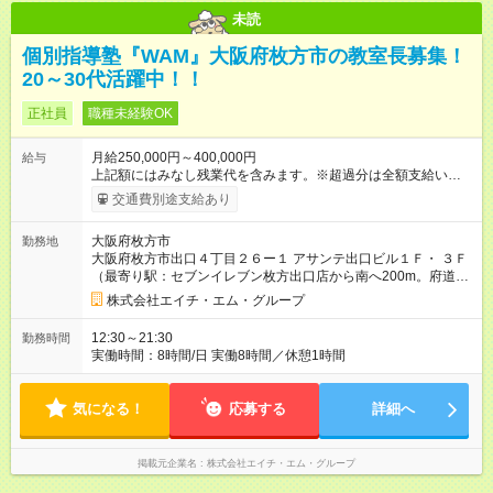
未読
個別指導塾『WAM』大阪府枚方市の教室長募集！
20～30代活躍中！！
正社員
職種未経験OK
月給250,000円～400,000円
給与
上記額にはみなし残業代を含みます。※超過分は全額支給いたし
ます。 みなし残業代 63,000円／月 みなし残業時間 42時間／月
交通費別途支給あり
月給25万円～40万円 ◎管理職候補は、月給28万円以上です。 ◎
固定残業代（月42時間分／6万3000円～）を含みます。月42時
大阪府枚方市
勤務地
間を超える時間外労働には別途、残業手当を支給します。 ◎上
大阪府枚方市出口４丁目２６ー１ アサンテ出口ビル１Ｆ・ ３Ｆ
記金額は最低保証額です。経験や年齢、能力などを踏まえて決
（最寄り駅：セブンイレブン枚方出口店から南へ200m。府道13
定します。 ※試用期間は3ヶ月で、その間の雇用形態は正社員で
号線沿い。
光善寺駅
から徒歩15分。）
す。そのほかの条件に変更はありません。 分は全額支給しま
株式会社エイチ・エム・グループ
す。 【試用期間】試用期間あり 試用期間の長さ：3ヶ月 雇用形
態、給与は本採用時と同じです。
12:30～21:30
勤務時間
実働時間：8時間/日 実働8時間／休憩1時間
気になる！
応募する
詳細へ
掲載元企業名
株式会社エイチ・エム・グループ