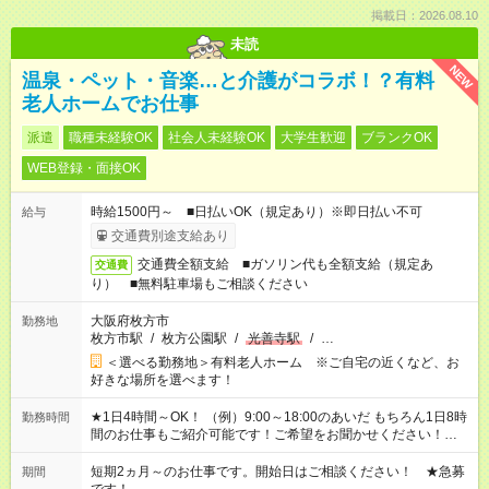
掲載日：2026.08.10
未読
NEW
温泉・ペット・音楽…と介護がコラボ！？有料
老人ホームでお仕事
派遣
職種未経験OK
社会人未経験OK
大学生歓迎
ブランクOK
WEB登録・面接OK
時給1500円～ ■日払いOK（規定あり）※即日払い不可
給与
交通費別途支給あり
交通費全額支給 ■ガソリン代も全額支給（規定あ
交通費
り） ■無料駐車場もご相談ください
大阪府枚方市
勤務地
枚方市駅
/
枚方公園駅
/
光善寺駅
/
…
＜選べる勤務地＞有料老人ホーム ※ご自宅の近くなど、お
好きな場所を選べます！
★1日4時間～OK！ （例）9:00～18:00のあいだ もちろん1日8時
勤務時間
間のお仕事もご紹介可能です！ご希望をお聞かせください！★家
庭の都合でお休みが必要な場合も遠慮なくご相談ください。 ※
週最低15時間以上の勤務が必要です
短期2ヵ月～のお仕事です。開始日はご相談ください！ ★急募
期間