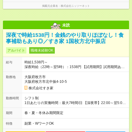
掲載元企業名
株式会社ニッソーネット
未読
深夜で時給1538円！金銭のやり取りほぼなし！食
事補助もあり◎／すき家 1国枚方北中振店
アルバイト
職種未経験OK
時給1,538円～
給与
深夜時給（22時～翌5時）：1538円 【試用期間】試用期間あり
試用期間の長さ：1ヶ月 雇用形態、給与は本採用時と同じです。
試用期間の実態は30日（※条件変更なし）ですが、切り上げで
大阪府枚方市
勤務地
一ヶ月とさせていただきます。 研修制度あり：15時間(研修中も
大阪府枚方市北中振4-10-5
同時給）
株式会社すき家
シフト制
勤務時間
1日あたりの実働時間：最大7時間/日 【深夜帯】22:00～翌5:00
週2日～・1日2h～OK◎ ※22:00から翌5:00までは18歳以上の方
のみ勤務可能です（18歳未満の深夜業務禁止のため） ★深夜で
春・夏・冬休み期間限定
期間
も安心して働けます★ すき家では、ワンオペを禁止していま
す。 必ず、2名以上での勤務を行いますので、安心して働けま
副業・WワークOK
特徴
す。