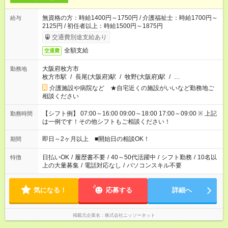
無資格の方：時給1400円～1750円 / 介護福祉士：時給1700円～
給与
2125円 / 初任者以上：時給1500円～1875円
交通費別途支給あり
全額支給
交通費
大阪府枚方市
勤務地
枚方市駅
/
長尾(大阪府)駅
/
牧野(大阪府)駅
/
…
介護施設や病院など ★自宅近くの施設がいいなど勤務地ご
相談ください
【シフト例】 07:00～16:00 09:00～18:00 17:00～09:00 ※ 上記
勤務時間
は一例です！その他シフトもご相談ください！
即日～2ヶ月以上 ■開始日の相談OK！
期間
日払いOK
/
履歴書不要
/
40～50代活躍中
/
シフト勤務
/
10名以
特徴
上の大量募集
/
電話対応なし
/
パソコンスキル不要
気になる！
応募する
詳細へ
掲載元企業名
株式会社ニッソーネット