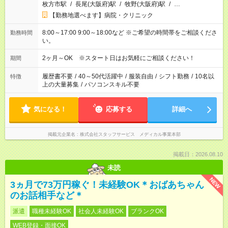
枚方市駅
/
長尾(大阪府)駅
/
牧野(大阪府)駅
/
…
【勤務地選べます】病院・クリニック
8:00～17:00 9:00～18:00など ※ご希望の時間帯をご相談くださ
勤務時間
い。
2ヶ月～OK ※スタート日はお気軽にご相談ください！
期間
履歴書不要
/
40～50代活躍中
/
服装自由
/
シフト勤務
/
10名以
特徴
上の大量募集
/
パソコンスキル不要
気になる！
応募する
詳細へ
掲載元企業名
株式会社スタッフサービス メディカル事業本部
掲載日：2026.08.10
未読
NEW
3ヵ月で73万円稼ぐ！未経験OK＊おばあちゃん
のお話相手など＊
派遣
職種未経験OK
社会人未経験OK
ブランクOK
WEB登録・面接OK