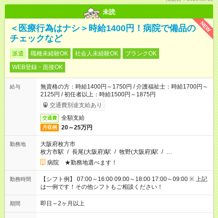
未読
NEW
＜医療行為はナシ＞時給1400円！病院で備品の
チェックなど
派遣
職種未経験OK
社会人未経験OK
ブランクOK
WEB登録・面接OK
無資格の方：時給1400円～1750円 / 介護福祉士：時給1700円～
給与
2125円 / 初任者以上：時給1500円～1875円
交通費別途支給あり
全額支給
交通費
20～25万円
月収例
大阪府枚方市
勤務地
枚方市駅
/
長尾(大阪府)駅
/
牧野(大阪府)駅
/
…
病院 ★勤務地選べます！
【シフト例】 07:00～16:00 09:00～18:00 17:00～09:00 ※ 上記
勤務時間
は一例です！その他シフトもご相談ください！
即日～2ヶ月以上
期間