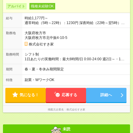
アルバイト
職種未経験OK
時給1,177円～
給与
通常時給（5時～22時）：1230円 深夜時給（22時～翌5時）：
1538円 高校生時給：1177円 【特別手当】早朝手当（5：00-9：
00）時給+150円 【試用期間】試用期間あり 試用期間の長さ：1
大阪府枚方市
勤務地
ヶ月 雇用形態、給与は本採用時と同じです。 試用期間の実態は
大阪府枚方市北中振4-10-5
30日（※条件変更なし）ですが、切り上げで一ヶ月とさせてい
株式会社すき家
ただきます。 研修制度あり：15時間(研修中も同時給）
シフト制
勤務時間
1日あたりの実働時間：最大8時間/日 0:00-24:00 週2日～・1日
2h～OK ＜シフト例＞ 〇朝帯 5:00-9:00 〇昼帯 9:00-14:00 〇午
後帯 14:00-18:00 〇夜帯 18:00-22:00 〇深夜帯 22:00-翌5:00 基
春・夏・冬休み期間限定
期間
本は固定シフトですが家庭の都合などイレギュラーには対応し
ます♪
副業・WワークOK
特徴
気になる！
応募する
詳細へ
掲載元企業名
株式会社すき家
未読