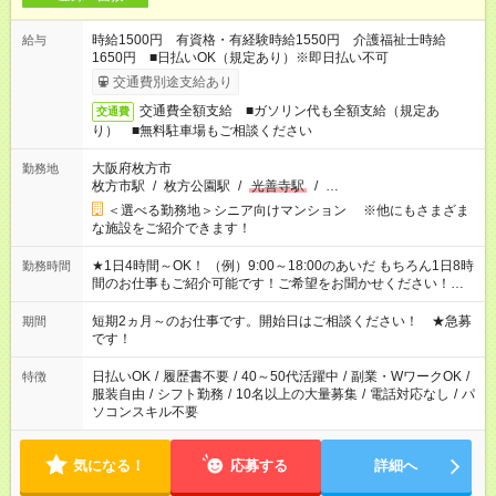
時給1500円 有資格・有経験時給1550円 介護福祉士時給
給与
1650円 ■日払いOK（規定あり）※即日払い不可
交通費別途支給あり
交通費全額支給 ■ガソリン代も全額支給（規定あ
交通費
り） ■無料駐車場もご相談ください
大阪府枚方市
勤務地
枚方市駅
/
枚方公園駅
/
光善寺駅
/
…
＜選べる勤務地＞シニア向けマンション ※他にもさまざま
な施設をご紹介できます！
★1日4時間～OK！ （例）9:00～18:00のあいだ もちろん1日8時
勤務時間
間のお仕事もご紹介可能です！ご希望をお聞かせください！★家
庭の都合でお休みが必要な場合も遠慮なくご相談ください。 ※
週最低15時間以上の勤務が必要です
短期2ヵ月～のお仕事です。開始日はご相談ください！ ★急募
期間
です！
日払いOK
/
履歴書不要
/
40～50代活躍中
/
副業・WワークOK
/
特徴
服装自由
/
シフト勤務
/
10名以上の大量募集
/
電話対応なし
/
パ
ソコンスキル不要
気になる！
応募する
詳細へ