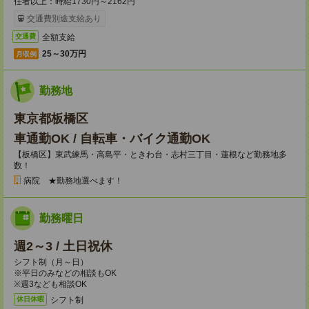
任者以上：時給1730円～2162円
交通費別途支給あり
全額支給
交通費
25～30万円
月収例
勤務地
東京都板橋区
車通勤OK / 自転車・バイク通勤OK
【板橋区】東武練馬・高島平・ときわ台・志村三丁目・蓮根など勤務地多
数！
病院 ★勤務地選べます！
勤務曜日
週2～3 / 土日祝休
シフト制（月～日）
※平日のみなどの相談もOK
※週3なども相談OK
シフト制
休日休暇