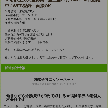
10名以上の大量募集 / 履歴書不要 / 40～50代活躍
中 / WEB登録・面接OK
＼無資格＊未経験OK／
★年齢不問・ブランクOK
★履歴書不要・来社不要（電話登録OK）
★社会保険完備
＼資格取得支援制度あり／
働きながら0円で介護資格が取れます！
実務者研修の資格講座を
無料で受講できます（一部条件有）
少しでも興味があれば「気になる」をクリック！
※こちらは求人例です。ご希望にあわせて幅広くご提案いたします。
派遣会社情報
株式会社ニッソーネット
労働者派遣事業許可番号:派27－029007
働きながら介護資格が0円で取れる★福祉業界の老舗人
材会社です
ニッソーネットは介護・保育・看護に特化した人材サービス会社です。福祉