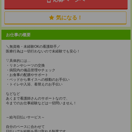
気になる！
お仕事の概要
＼無資格・未経験OKの看護助手／
医療行為は一切行わないので未経験でも安心！
▽具体的には…
・リネンやシーツの交換
・病院内の備品管理やチェック
・お食事の配膳やサポート
・ベッドから車イスへの移動のお手伝い
・トイレや入浴、着替えのお手伝い
などなど
あくまで看護師さんのサポートなので、
今までのお仕事経験などは一切問いません！
～給与日払いサービス～
自分のペースに合わせて
日払いでお給料を受け取れる制度です。