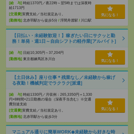
[給 与]
時給1370円／夜22時～翌5時までは深夜時
給1713円
[交通費]
実費支給／当社規定あり。
気になる！
[勤務地]
北赤羽駅から徒歩5分
/
浮間舟渡駅
/
川口駅
【日払い・未経験歓迎！】稼ぎたい日にサクッと勤
務！単発・週1日～自由シフトの軽作業[アルバイト]
[給 与]
日給10,305円～37,204円
[勤務地]
東京都練馬区氷川台
気になる！
【土日休み】座り仕事＊残業なし／未経験から稼げ
る夜勤！機械判定でラクラク[派遣]
[給 与]
時給1330円／月収例：265,3350円＝1,330
円×8時間×21日勤務の場合（深夜手当含む）※交通
費別途支給
気になる！
[交通費]
実費支給／当社規定あり。
[勤務地]
北赤羽駅から徒歩3分
マニュアル通りに簡単WORK◆未経験から好きな時