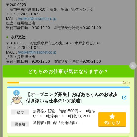
〒260-0028
千葉市中央区新町18-10 千葉第一生命ビルディング6F
TEL：0120-921-871
MAIL：
worker@nissonet.co.jp
担当：採用担当者
受付可能日時：9:30-19:00 ※電話受付時間⇒9:30-21:00
水戸支社
〒310-0011 茨城県水戸市三の丸1-4-73 水戸京成ビル4F
TEL：0120-921-871
MAIL：
worker@nissonet.co.jp
担当：採用担当者
受付可能日時：9:30-19:00 ※電話受付時間⇒9:30-21:00
×
宇都宮支社
どちらのお仕事が気になりますか？
〒320-0811 栃木県宇都宮市大通り1-2-11 フコク生命ビル4F
TEL：0120-921-871
1
/10
MAIL：
worker@nissonet.co.jp
担当：採用担当者
【オープニング募集】おばあちゃんのお散歩
受付可能日時：9:30-19:00 ※電話受付時間⇒9:30-21:00
付き添いも仕事の1つ[派遣]
高崎支社
埼玉県さいたま市大宮区仲町2-23-2 大宮仲町センタービル3F（さいたま
無資格未経験：時給1500円～ ■週払
給与
支社内）
いOK ■扶養内OK ■日収1万2000円
TEL：0120-921-871
以上
巣鴨駅 / 目白駅 / 北池袋駅 / …
気になる!
MAIL：
勤務地
worker@nissonet.co.jp
担当：採用担当者
受付可能日時：9:30-19:00 ※電話受付時間⇒9:30-21:00