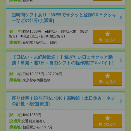
[勤務地]
藤沢駅
短時間シフトあり！WEBでサクッと登録OK＊クッキ
ーなどの仕分け[派遣]
[給 与]
時給1500円 ■日払い・週払いOK！(規定
あり) ■現金日払いもOK(規定あり)
気になる！
[勤務地]
新宿駅
/
新宿三丁目駅
【日払い・未経験歓迎！】稼ぎたい日にサクッと勤
務！単発・週1日～自由シフトの軽作業[アルバイト]
[給 与]
日給10,305円～37,204円
[勤務地]
東京都板橋区板橋
気になる！
座り仕事！給与即払いOK！高時給！土日休み！ネジ
の計量・梱包[派遣]
[給 与]
時給1350円
[交通費]
交通費支給有り
気になる！
[勤務地]
朝霞駅からバス7分