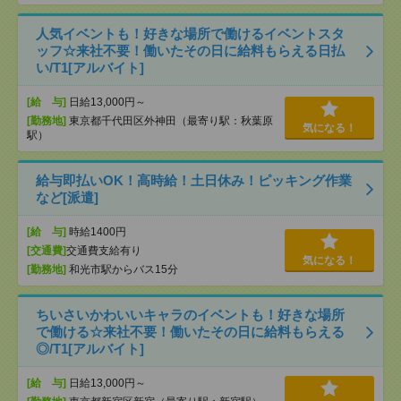
人気イベントも！好きな場所で働けるイベントスタ
ッフ☆来社不要！働いたその日に給料もらえる日払
い/T1[アルバイト]
[給 与]
日給13,000円～
[勤務地]
東京都千代田区外神田（最寄り駅：秋葉原
気になる！
駅）
給与即払いOK！高時給！土日休み！ピッキング作業
など[派遣]
[給 与]
時給1400円
[交通費]
交通費支給有り
気になる！
[勤務地]
和光市駅からバス15分
ちいさいかわいいキャラのイベントも！好きな場所
で働ける☆来社不要！働いたその日に給料もらえる
◎/T1[アルバイト]
[給 与]
日給13,000円～