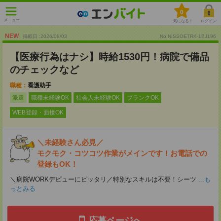
0
メニュー
気になる！
ログイン
NEW
掲載日 :2026
/
08
/
03
No.NISSOETRK-1BJ196
【医療行為はナシ】時給1530円！病院で備品
のチェックなど
職種：
看護助手
派遣
職種未経験OK
社会人未経験OK
ブランクOK
WEB登録・面接OK
＼未経験さん必見／
モクモク・コツコツ作業がメインです！お電話での
登録もOK！
＼病院WORKデビューにピッタリ／特別なスキルは不要！シーツ
...も
っとみる
応募ページへ