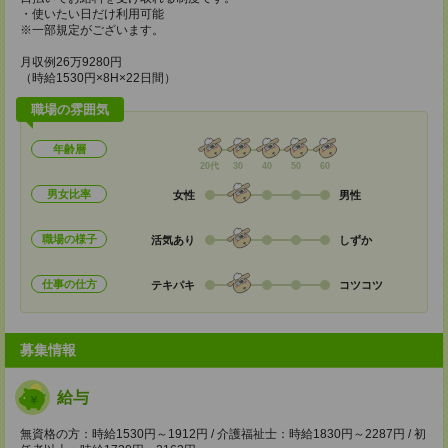
・使いたい日だけ利用可能
※一部規定がございます。
月収例26万9280円
（時給1530円×8H×22日間）
職場の雰囲気
年齢層
20代
30
40
50
60
男女比率
女性
男性
職場の様子
活気あり
しずか
仕事の仕方
テキパキ
コツコツ
募集情報
給与
無資格の方：時給1530円～1912円 / 介護福祉士：時給1830円～2287円 / 初