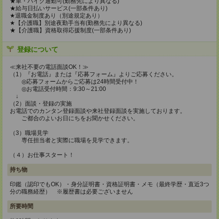
★車・バイク通勤可(勤務先により異なる)
★給与日払いサービス(一部条件あり)
★退職金制度あり（別途規定あり）
★【介護職】別途夜勤手当有(勤務先により異なる)
★【介護職】資格取得応援制度(一部条件あり)
登録について
≪来社不要の電話面談OK！≫
（1）『お電話』または『応募フォーム』よりご応募ください。
◎応募フォームからご応募は24時間受付中！
◎お電話受付時間：9:30～21:00
↓
（2）面談・登録の実施
お電話でのカンタン登録面談や来社登録面談を実施しております。
ご都合のよいお日にちをお聞かせください。
（3）職場見学
専任担当者と実際に職場を見学できます。
（４）お仕事スタート！
持ち物
印鑑（認印でもOK）・身分証明書・資格証明書・メモ（最終学歴・直近3つ
分の職務経歴） ※履歴書は必要ございません
所要時間