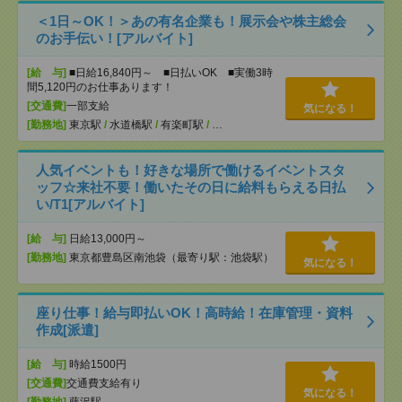
＜1日～OK！＞あの有名企業も！展示会や株主総会
のお手伝い！[アルバイト]
[給 与]
■日給16,840円～ ■日払いOK ■実働3時
間5,120円のお仕事あります！
[交通費]
一部支給
気になる！
[勤務地]
東京駅
/
水道橋駅
/
有楽町駅
/
…
人気イベントも！好きな場所で働けるイベントスタ
ッフ☆来社不要！働いたその日に給料もらえる日払
い/T1[アルバイト]
[給 与]
日給13,000円～
[勤務地]
東京都豊島区南池袋（最寄り駅：池袋駅）
気になる！
座り仕事！給与即払いOK！高時給！在庫管理・資料
作成[派遣]
[給 与]
時給1500円
[交通費]
交通費支給有り
気になる！