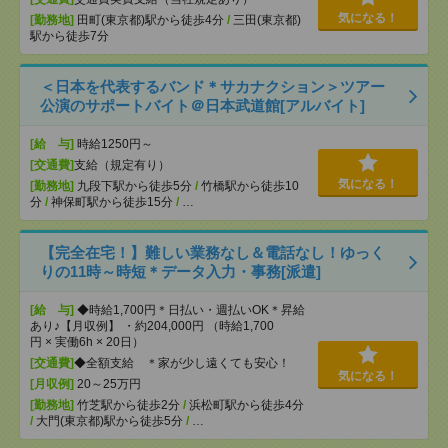
気になる！
[勤務地]
田町(東京都)駅から徒歩4分
/
三田(東京都)
駅から徒歩7分
＜日本を代表するバンド＊サカナクション＞ツアー
公演のサポートバイト＠日本武道館[アルバイト]
[給 与]
時給1250円～
[交通費]
支給（規定有り）
気になる！
[勤務地]
九段下駅から徒歩5分
/
竹橋駅から徒歩10
分
/
神保町駅から徒歩15分
/
…
【完全在宅！】難しい業務なし＆電話なし！ゆっく
りの11時～時短＊データ入力・事務[派遣]
[給 与]
◆時給1,700円＊日払い・週払いOK＊昇給
あり♪【月収例】 ・約204,000円 （時給1,700
円 × 実働6h × 20日）
[交通費]
◆全額支給 ＊家が少し遠くても安心！
気になる！
[月収例]
20～25万円
[勤務地]
竹芝駅から徒歩2分
/
浜松町駅から徒歩4分
/
大門(東京都)駅から徒歩5分
/
…