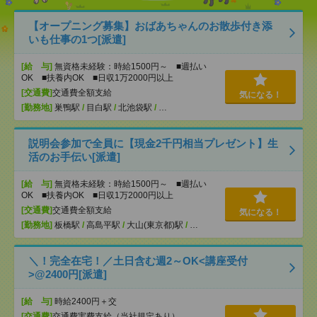
【オープニング募集】おばあちゃんのお散歩付き添
いも仕事の1つ[派遣]
[給 与]
無資格未経験：時給1500円～ ■週払い
OK ■扶養内OK ■日収1万2000円以上
[交通費]
交通費全額支給
気になる！
[勤務地]
巣鴨駅
/
目白駅
/
北池袋駅
/
…
説明会参加で全員に【現金2千円相当プレゼント】生
活のお手伝い[派遣]
[給 与]
無資格未経験：時給1500円～ ■週払い
OK ■扶養内OK ■日収1万2000円以上
[交通費]
交通費全額支給
気になる！
[勤務地]
板橋駅
/
高島平駅
/
大山(東京都)駅
/
…
＼！完全在宅！／土日含む週2～OK<講座受付
>@2400円[派遣]
[給 与]
時給2400円＋交
[交通費]
交通費実費支給（当社規定あり）