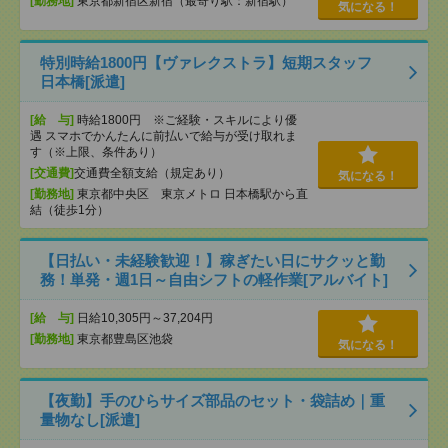
[勤務地]
東京都新宿区新宿（最寄り駅：新宿駅）
気になる！
特別時給1800円【ヴァレクストラ】短期スタッフ
日本橋[派遣]
[給 与]
時給1800円 ※ご経験・スキルにより優
遇 スマホでかんたんに前払いで給与が受け取れま
す（※上限、条件あり）
[交通費]
交通費全額支給（規定あり）
気になる！
[勤務地]
東京都中央区 東京メトロ 日本橋駅から直
結（徒歩1分）
【日払い・未経験歓迎！】稼ぎたい日にサクッと勤
務！単発・週1日～自由シフトの軽作業[アルバイト]
[給 与]
日給10,305円～37,204円
[勤務地]
東京都豊島区池袋
気になる！
【夜勤】手のひらサイズ部品のセット・袋詰め｜重
量物なし[派遣]