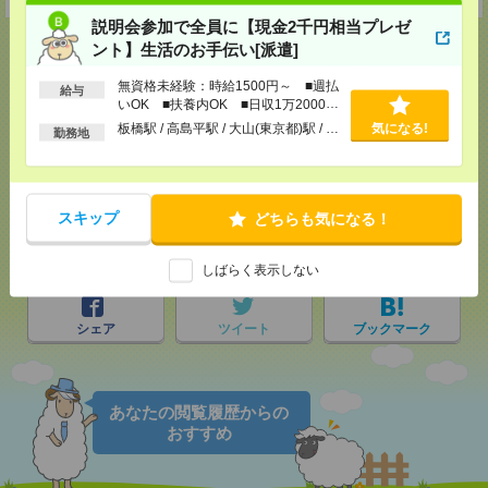
説明会参加で全員に【現金2千円相当プレゼ
ント】生活のお手伝い[派遣]
無資格未経験：時給1500円～ ■週払
給与
応募ページへ
いOK ■扶養内OK ■日収1万2000円
以上
板橋駅 / 高島平駅 / 大山(東京都)駅 / …
気になる!
勤務地
気になる！
スキップ
どちらも気になる！
メール
LINE
で送る
で送る
しばらく表示しない
シェア
ツイート
ブックマーク
あなたの閲覧履歴からの
おすすめ