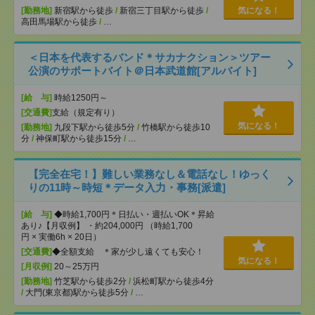
[勤務地]
新宿駅から徒歩
/
新宿三丁目駅から徒歩
/
気になる！
高田馬場駅から徒歩
/
…
＜日本を代表するバンド＊サカナクション＞ツアー
公演のサポートバイト＠日本武道館[アルバイト]
[給 与]
時給1250円～
[交通費]
支給（規定有り）
気になる！
[勤務地]
九段下駅から徒歩5分
/
竹橋駅から徒歩10
分
/
神保町駅から徒歩15分
/
…
【完全在宅！】難しい業務なし＆電話なし！ゆっく
りの11時～時短＊データ入力・事務[派遣]
[給 与]
◆時給1,700円＊日払い・週払いOK＊昇給
あり♪【月収例】 ・約204,000円 （時給1,700
円 × 実働6h × 20日）
[交通費]
◆全額支給 ＊家が少し遠くても安心！
気になる！
[月収例]
20～25万円
[勤務地]
竹芝駅から徒歩2分
/
浜松町駅から徒歩4分
/
大門(東京都)駅から徒歩5分
/
…