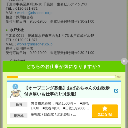
〒260-0028
千葉市中央区新町18-10 千葉第一生命ビルディング6F
TEL：0120-921-871
MAIL：
worker@nissonet.co.jp
担当：採用担当者
受付可能日時：9:30-19:00 ※電話受付時間⇒9:30-21:00
水戸支社
〒310-0011 茨城県水戸市三の丸1-4-73 水戸京成ビル4F
TEL：0120-921-871
MAIL：
worker@nissonet.co.jp
担当：採用担当者
受付可能日時：9:30-19:00 ※電話受付時間⇒9:30-21:00
×
宇都宮支社
どちらのお仕事が気になりますか？
〒320-0811 栃木県宇都宮市大通り1-2-11 フコク生命ビル4F
TEL：0120-921-871
MAIL：
worker@nissonet.co.jp
1
/10
担当：採用担当者
受付可能日時：9:30-19:00 ※電話受付時間⇒9:30-21:00
【オープニング募集】おばあちゃんのお散歩
高崎支社
付き添いも仕事の1つ[派遣]
埼玉県さいたま市大宮区仲町2-23-2 大宮仲町センタービル3F（さいたま
支社内）
無資格未経験：時給1500円～ ■週払
給与
TEL：0120-921-871
いOK ■扶養内OK ■日収1万2000円
MAIL：
worker@nissonet.co.jp
以上
巣鴨駅 / 目白駅 / 北池袋駅 / …
気になる!
担当：採用担当者
勤務地
受付可能日時：9:30-19:00 ※電話受付時間⇒9:30-21:00