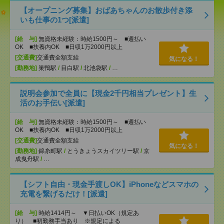
【オープニング募集】おばあちゃんのお散歩付き添
いも仕事の1つ[派遣]
[給 与]
無資格未経験：時給1500円～ ■週払い
OK ■扶養内OK ■日収1万2000円以上
[交通費]
交通費全額支給
気になる！
[勤務地]
巣鴨駅
/
目白駅
/
北池袋駅
/
…
説明会参加で全員に【現金2千円相当プレゼント】生
活のお手伝い[派遣]
[給 与]
無資格未経験：時給1500円～ ■週払い
OK ■扶養内OK ■日収1万2000円以上
[交通費]
交通費全額支給
気になる！
[勤務地]
錦糸町駅
/
とうきょうスカイツリー駅
/
京
成曳舟駅
/
…
【シフト自由・現金手渡しOK】iPhoneなどスマホの
充電を繋げるだけ！[派遣]
[給 与]
時給1414円～ ▼日払いOK（規定あ
り） ■初勤務手当あり ※規定による