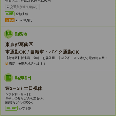
任者以上：時給1730円～2162円
交通費別途支給あり
全額支給
交通費
25～30万円
月収例
勤務地
東京都葛飾区
車通勤OK / 自転車・バイク通勤OK
【葛飾区】新小岩・金町・お花茶屋・京成立石・四ツ木など勤務地多数！
病院 ★勤務地選べます！
勤務曜日
週2～3 / 土日祝休
シフト制（月～日）
※平日のみなどの相談もOK
※週3なども相談OK
シフト制
休日休暇