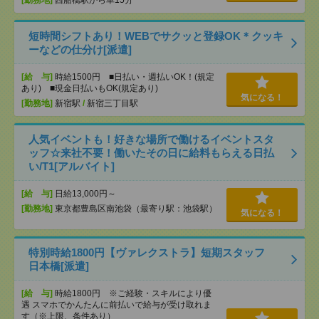
[勤務地]
西船橋駅から車15分
短時間シフトあり！WEBでサクッと登録OK＊クッキ
ーなどの仕分け[派遣]
[給 与]
時給1500円 ■日払い・週払いOK！(規定
あり) ■現金日払いもOK(規定あり)
気になる！
[勤務地]
新宿駅
/
新宿三丁目駅
人気イベントも！好きな場所で働けるイベントスタ
ッフ☆来社不要！働いたその日に給料もらえる日払
い/T1[アルバイト]
[給 与]
日給13,000円～
[勤務地]
東京都豊島区南池袋（最寄り駅：池袋駅）
気になる！
特別時給1800円【ヴァレクストラ】短期スタッフ
日本橋[派遣]
[給 与]
時給1800円 ※ご経験・スキルにより優
遇 スマホでかんたんに前払いで給与が受け取れま
す（※上限、条件あり）