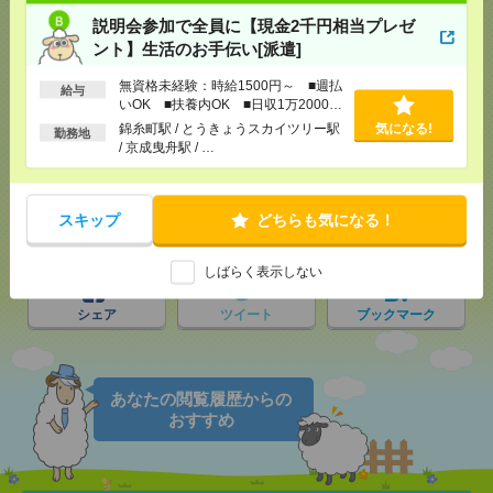
説明会参加で全員に【現金2千円相当プレゼ
ント】生活のお手伝い[派遣]
応募ページへ
無資格未経験：時給1500円～ ■週払
給与
いOK ■扶養内OK ■日収1万2000円
以上
錦糸町駅 / とうきょうスカイツリー駅
気になる!
勤務地
/ 京成曳舟駅 / …
気になる！
スキップ
どちらも気になる！
メール
LINE
で送る
で送る
しばらく表示しない
シェア
ツイート
ブックマーク
あなたの閲覧履歴からの
おすすめ