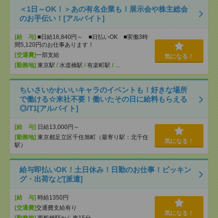
＜1日～OK！＞あの有名企業も！展示会や株主総会
のお手伝い！[アルバイト]
[給 与]
■日給16,840円～ ■日払いOK ■実働3時
間5,120円のお仕事あります！
[交通費]
一部支給
気になる！
[勤務地]
東京駅
/
水道橋駅
/
有楽町駅
/
…
ちいさいかわいいキャラのイベントも！好きな場所
で働ける☆来社不要！働いたその日に給料もらえる
◎/T1[アルバイト]
[給 与]
日給13,000円～
[勤務地]
東京都足立区千住旭町（最寄り駅：北千住
気になる！
駅）
給与即払いOK！土日休み！日勤のお仕事！ピッキン
グ・出荷など[派遣]
[給 与]
時給1350円
[交通費]
交通費支給有り
気になる！