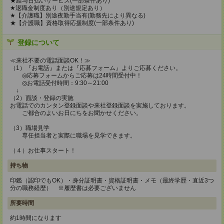
★給与日払いサービス(一部条件あり)
★退職金制度あり（別途規定あり）
★【介護職】別途夜勤手当有(勤務先により異なる)
★【介護職】資格取得応援制度(一部条件あり)
登録について
≪来社不要の電話面談OK！≫
（1）『お電話』または『応募フォーム』よりご応募ください。
◎応募フォームからご応募は24時間受付中！
◎お電話受付時間：9:30～21:00
↓
（2）面談・登録の実施
お電話でのカンタン登録面談や来社登録面談を実施しております。
ご都合のよいお日にちをお聞かせください。
（3）職場見学
専任担当者と実際に職場を見学できます。
（４）お仕事スタート！
持ち物
印鑑（認印でもOK）・身分証明書・資格証明書・メモ（最終学歴・直近3つ
分の職務経歴） ※履歴書は必要ございません
所要時間
約1時間になります