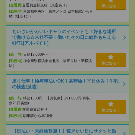
[交通費]
交通費全額支給（規定あり）
気になる！
[勤務地]
東京都中央区 東京メトロ 日本橋駅から直
結（徒歩1分）
ちいさいかわいいキャラのイベントも！好きな場所
で働ける☆来社不要！働いたその日に給料もらえる
◎/T1[アルバイト]
[給 与]
日給13,000円～
[勤務地]
神奈川県横浜市港北区（最寄り駅：新横浜
気になる！
駅）
座り仕事！給与即払いOK！高時給！平日休み！牛乳
の検査[派遣]
[給 与]
時給1300円 【月収例】191,000円(月収
例21日実働)
[交通費]
交通費支給有り
気になる！
[勤務地]
駒形駅から車10分
【日払い・未経験歓迎！】稼ぎたい日にサクッと勤