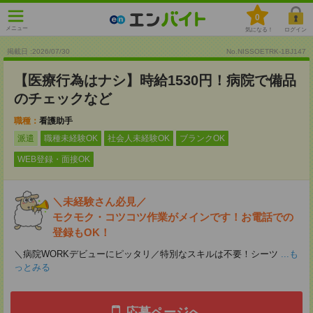
0
メニュー
気になる！
ログイン
掲載日 :2026
/
07
/
30
No.NISSOETRK-1BJ147
【医療行為はナシ】時給1530円！病院で備品
のチェックなど
職種：
看護助手
派遣
職種未経験OK
社会人未経験OK
ブランクOK
WEB登録・面接OK
＼未経験さん必見／
モクモク・コツコツ作業がメインです！お電話での
登録もOK！
＼病院WORKデビューにピッタリ／特別なスキルは不要！シーツ
...も
っとみる
応募ページへ