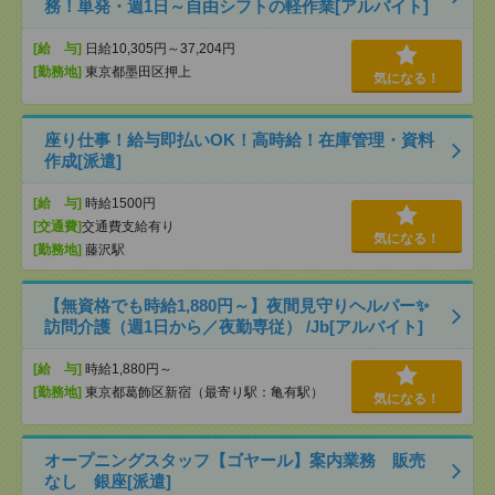
務！単発・週1日～自由シフトの軽作業[アルバイト]
[給 与]
日給10,305円～37,204円
[勤務地]
東京都墨田区押上
気になる！
座り仕事！給与即払いOK！高時給！在庫管理・資料
作成[派遣]
[給 与]
時給1500円
[交通費]
交通費支給有り
気になる！
[勤務地]
藤沢駅
【無資格でも時給1,880円～】夜間見守りヘルパー✨
訪問介護（週1日から／夜勤専従） /Jb[アルバイト]
[給 与]
時給1,880円～
[勤務地]
東京都葛飾区新宿（最寄り駅：亀有駅）
気になる！
オープニングスタッフ【ゴヤール】案内業務 販売
なし 銀座[派遣]