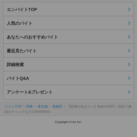
エンバイトTOP
人気のバイト
あなたへのおすすめバイト
最近見たバイト
詳細検索
バイトQ&A
アンケート&プレゼント
バイトTOP
関東
東京都
葛飾区
【医療行為はナシ】時給1530円！病院で備
品のチェックなど(108489655）
Copyright © en Inc.