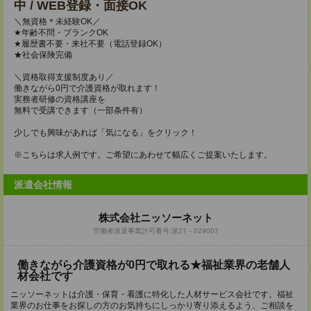
中 / WEB登録・面接OK
＼無資格＊未経験OK／
★年齢不問・ブランクOK
★履歴書不要・来社不要（電話登録OK）
★社会保険完備
＼資格取得支援制度あり／
働きながら0円で介護資格が取れます！
実務者研修の資格講座を
無料で受講できます（一部条件有）
少しでも興味があれば「気になる」をクリック！
※こちらは求人例です。ご希望にあわせて幅広くご提案いたします。
派遣会社情報
株式会社ニッソーネット
労働者派遣事業許可番号:派27－029007
働きながら介護資格が0円で取れる★福祉業界の老舗人
材会社です
ニッソーネットは介護・保育・看護に特化した人材サービス会社です。福祉
業界のお仕事をお探しの方のお気持ちにしっかり寄り添えるよう、ご相談を