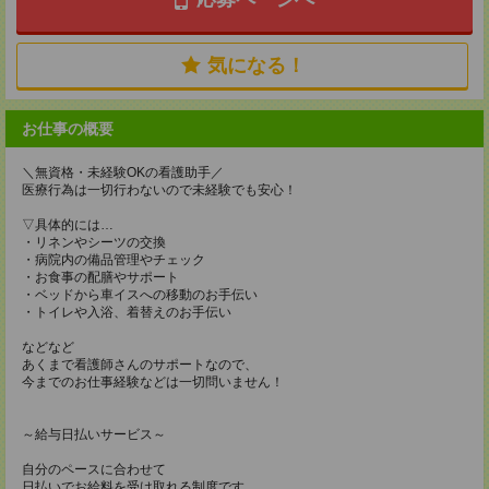
気になる！
お仕事の概要
＼無資格・未経験OKの看護助手／
医療行為は一切行わないので未経験でも安心！
▽具体的には…
・リネンやシーツの交換
・病院内の備品管理やチェック
・お食事の配膳やサポート
・ベッドから車イスへの移動のお手伝い
・トイレや入浴、着替えのお手伝い
などなど
あくまで看護師さんのサポートなので、
今までのお仕事経験などは一切問いません！
～給与日払いサービス～
自分のペースに合わせて
日払いでお給料を受け取れる制度です。