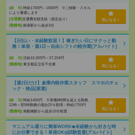
[給 与]
時給1700円～1800円 ※ご経験・スキル
により優遇します
[交通費]
交通費全額支給（規定あり）
気になる！
[勤務地]
銀座駅から徒歩3分
【日払い・未経験歓迎！】稼ぎたい日にサクッと勤
務！単発・週1日～自由シフトの軽作業[アルバイト]
[給 与]
日給10,305円～37,204円
[勤務地]
東京都足立区千住東
気になる！
【週2日だけ】倉庫内軽作業スタッフ スマホのチェ
ック・検品[派遣]
[給 与]
時給1400円 ※実働8時間を超える勤務、
22時～翌5時勤務の場合25％割増：時給1750円
気になる！
[勤務地]
南船橋駅から徒歩10分程度
マニュアル通りに簡単WORK◆未経験から好きな時
にお仕事できる！単発OK◎試験監督[アルバイト]