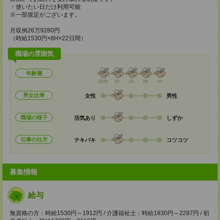
・使いたい日だけ利用可能
※一部規定がございます。
月収例26万9280円
（時給1530円×8H×22日間）
職場の雰囲気
年齢層
20代
30
40
50
60
男女比率
女性
男性
職場の様子
活気あり
しずか
仕事の仕方
テキパキ
コツコツ
募集情報
給与
無資格の方：時給1530円～1912円 / 介護福祉士：時給1830円～2287円 / 初