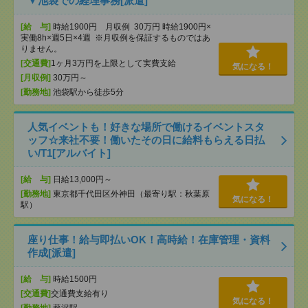
▼池袋での経理事務[派遣]
[給 与]
時給1900円 月収例 30万円 時給1900円×
実働8h×週5日×4週 ※月収例を保証するものではあ
りません。
[交通費]
1ヶ月3万円を上限として実費支給
気になる！
[月収例]
30万円～
[勤務地]
池袋駅から徒歩5分
人気イベントも！好きな場所で働けるイベントスタ
ッフ☆来社不要！働いたその日に給料もらえる日払
い/T1[アルバイト]
[給 与]
日給13,000円～
[勤務地]
東京都千代田区外神田（最寄り駅：秋葉原
気になる！
駅）
座り仕事！給与即払いOK！高時給！在庫管理・資料
作成[派遣]
[給 与]
時給1500円
[交通費]
交通費支給有り
気になる！