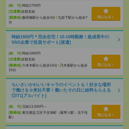
[給 与]
時給1750円
[交通費]
全額支給
気になる！
[勤務地]
飯田橋駅から徒歩3分
/
九段下駅から徒歩7
分
時給1800円＊完全在宅！10-16時勤務！急成長中の
SNS企業で役員サポート[派遣]
[給 与]
時給1800円
[交通費]
全額支給
気になる！
[勤務地]
六本木駅から徒歩10分
/
乃木坂駅から徒歩
10分
ちいさいかわいいキャラのイベントも！好きな場所
で働ける☆来社不要！働いたその日に給料もらえる
◎/T1[アルバイト]
[給 与]
日給13,000円～
[勤務地]
東京都足立区千住旭町（最寄り駅：北千住
気になる！
駅）