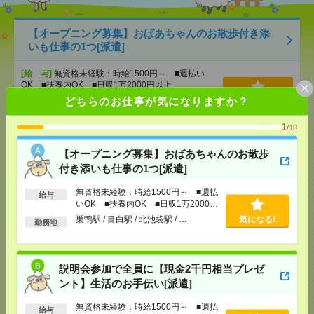
【オープニング募集】おばあちゃんのお散歩付き添
いも仕事の1つ[派遣]
[給 与]
無資格未経験：時給1500円～ ■週払い
×
OK ■扶養内OK ■日収1万2000円以上
[交通費]
交通費全額支給
どちらのお仕事が気になりますか？
気になる！
[勤務地]
巣鴨駅
/
目白駅
/
北池袋駅
/
…
1
/10
説明会参加で全員に【現金2千円相当プレゼント】生
【オープニング募集】おばあちゃんのお散歩
活のお手伝い[派遣]
付き添いも仕事の1つ[派遣]
[給 与]
無資格未経験：時給1500円～ ■週払い
無資格未経験：時給1500円～ ■週払
給与
OK ■扶養内OK ■日収1万2000円以上
いOK ■扶養内OK ■日収1万2000円
以上
[交通費]
交通費全額支給
巣鴨駅 / 目白駅 / 北池袋駅 / …
気になる!
勤務地
気になる！
[勤務地]
錦糸町駅
/
とうきょうスカイツリー駅
/
京
成曳舟駅
/
…
説明会参加で全員に【現金2千円相当プレゼ
*人気の官公庁*保健福祉に関わるポジション@九段
ント】生活のお手伝い[派遣]
下！＊50代活躍中[派遣]
無資格未経験：時給1500円～ ■週払
給与