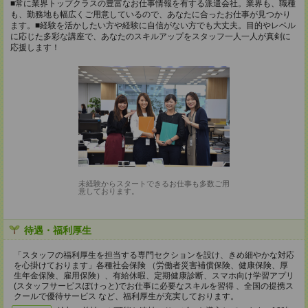
■常に業界トップクラスの豊富なお仕事情報を有する派遣会社。業界も、職種
も、勤務地も幅広くご用意しているので、あなたに合ったお仕事が見つかり
ます。■経験を活かしたい方や経験に自信がない方でも大丈夫。目的やレベル
に応じた多彩な講座で、あなたのスキルアップをスタッフ一人一人が真剣に
応援します！
未経験からスタートできるお仕事も多数ご用
意しております。
待遇・福利厚生
「スタッフの福利厚生を担当する専門セクションを設け、きめ細やかな対応
を心掛けております」各種社会保険 （労働者災害補償保険、健康保険、厚
生年金保険、雇用保険）、有給休暇、定期健康診断、スマホ向け学習アプリ
(スタッフサービスぽけっと)でお仕事に必要なスキルを習得 、全国の提携ス
クールで優待サービス など、福利厚生が充実しております。