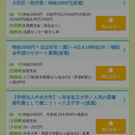
大田区！軽作業！時給1800円[派遣]
[給 与]
時給1800円 日額平均1万4400円/月額30
万2400円/残込39万2400円
[交通費]
交通費支給（規定あり）
気になる！
[勤務地]
流通センター駅から車
時給2600円＊ほぼ在宅！週3～4日＆16時迄OK！補助
金申請のサポート業務[派遣]
[給 与]
時給2600円
[交通費]
全額支給
気になる！
[勤務地]
八丁堀(東京都)駅から徒歩2分
/
茅場町駅か
ら徒歩6分
【学校法人中央大学】＼有名私立大学／人気の図書
館司書として働こう！＜八王子市＞[派遣]
[給 与]
時給1600円 月収例 224,000円+残業代
[交通費]
全額支給
[月収例]
20～25万円
気になる！
[勤務地]
中央大学・明星大学駅から徒歩5分
/
多摩