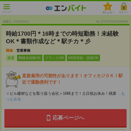
0
メニュー
気になる！
ログイン
掲載日 :2026
/
08
/
01
No.STFSV2204386880
時給1700円＊16時までの時短勤務！未経験
OK＊書類作成など＊駅チカ＊彡
職種：
営業事務
派遣
職種未経験OK
ブランクOK
WEB登録・面接OK
直接雇用の可能性があります！オフィカジＯＫ！駅
近で通勤便利です！
＜ビル建材などを取り扱う会社＞16時まで！土日祝お休み！残業
...も
っとみる
応募ページへ