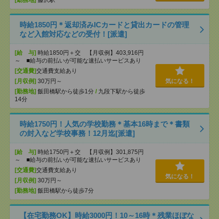
[勤務地]
藤沢駅
時給1850円＊返却済みICカードと貸出カードの管理
など入館対応などの受付！[派遣]
[給 与]
時給1850円＋交 【月収例】403,916円
～ ■給与の前払いが可能な速払いサービスあり
[交通費]
交通費支給あり
[月収例]
30万円～
気になる！
[勤務地]
飯田橋駅から徒歩1分
/
九段下駅から徒歩
14分
時給1750円！人気の学校勤務＊基本16時まで＊書類
の封入など学校事務！12月迄[派遣]
[給 与]
時給1750円＋交 【月収例】301,875円
～ ■給与の前払いが可能な速払いサービスあり
[交通費]
交通費支給あり
気になる！
[月収例]
30万円～
[勤務地]
飯田橋駅から徒歩7分
【在宅勤務OK】時給3000円！10～16時＊残業ほぼな