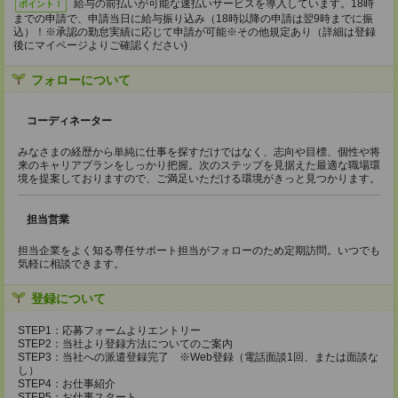
給与の前払いが可能な速払いサービスを導入しています。18時
ポイント！
までの申請で、申請当日に給与振り込み（18時以降の申請は翌9時までに振
込）！※承認の勤怠実績に応じて申請が可能※その他規定あり（詳細は登録
後にマイページよりご確認ください)
フォローについて
コーディネーター
みなさまの経歴から単純に仕事を探すだけではなく、志向や目標、個性や将
来のキャリアプランをしっかり把握。次のステップを見据えた最適な職場環
境を提案しておりますので、ご満足いただける環境がきっと見つかります。
担当営業
担当企業をよく知る専任サポート担当がフォローのため定期訪問。いつでも
気軽に相談できます。
登録について
STEP1：応募フォームよりエントリー
STEP2：当社より登録方法についてのご案内
STEP3：当社への派遣登録完了 ※Web登録（電話面談1回、または面談な
し）
STEP4：お仕事紹介
STEP5：お仕事スタート