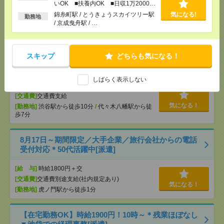
[給 与]
時給1700円＋交
いOK ■扶養内OK ■日収1万2000円
以上
[交通費]
※交通費別途支給※
錦糸町駅 / とうきょうスカイツリー駅
気になる!
勤務地
気になる！
/ 京成曳舟駅 / …
[勤務地]
九段下駅から徒歩3分
/
神保町駅から徒歩6
分
スキップ
どちらも気になる！
9月開始！大手放送局関連企業！10時開始×カンタン
事務@渋谷＊50代活躍中[派遣]
しばらく表示しない
[給 与]
時給1750円＋交
[交通費]
交通費支給
気になる！
[勤務地]
渋谷駅から徒歩10分
/
代々木八幡駅から徒
歩7分
8月17日～期間限定／大手企業／旅行会社からの電話
受付対応＊50代活躍中[派遣]
[給 与]
時給1800円＋交
[交通費]
交通費別途支給(社内規定あり)
気になる！
[勤務地]
虎ノ門駅から徒歩1分
【在宅勤務OK】時給1900円！10時～＊残業ほぼなし