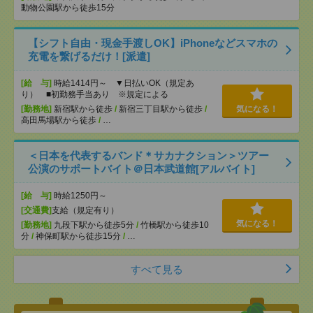
動物公園駅から徒歩15分
【シフト自由・現金手渡しOK】iPhoneなどスマホの
充電を繋げるだけ！[派遣]
[給 与]
時給1414円～ ▼日払いOK（規定あ
り） ■初勤務手当あり ※規定による
[勤務地]
新宿駅から徒歩
/
新宿三丁目駅から徒歩
/
気になる！
高田馬場駅から徒歩
/
…
＜日本を代表するバンド＊サカナクション＞ツアー
公演のサポートバイト＠日本武道館[アルバイト]
[給 与]
時給1250円～
[交通費]
支給（規定有り）
気になる！
[勤務地]
九段下駅から徒歩5分
/
竹橋駅から徒歩10
分
/
神保町駅から徒歩15分
/
…
すべて見る