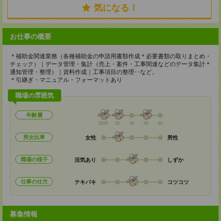
気になる！
お仕事の概要
＊補助金関連業務（各種補助金の申請用書類作成＊必要書類の取りまとめ・
チェック）｜データ管理・集計（売上・案件・工事関連などのデータ集計＊
通知管理・整理）｜資料作成｜工事項目の整理‥など。
＊引継ぎ・マニュアル・フォーマットあり
職場の雰囲気
年齢層
20代
30
40
50
60
男女比率
女性
男性
職場の様子
活気あり
しずか
仕事の仕方
テキパキ
コツコツ
募集情報