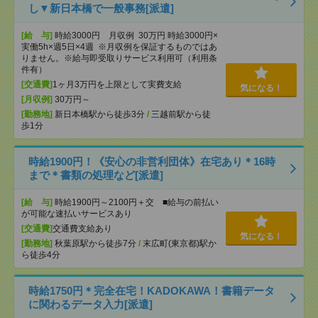
し▼新日本橋で一般事務[派遣]
[給 与]
時給3000円 月収例 30万円 時給3000円×
実働5h×週5日×4週 ※月収例を保証するものではあ
りません。※給与即受取りサービス利用可（利用条
件有）
[交通費]
1ヶ月3万円を上限として実費支給
気になる！
[月収例]
30万円～
[勤務地]
新日本橋駅から徒歩3分
/
三越前駅から徒
歩1分
時給1900円！《安心の非営利団体》在宅あり＊16時
まで＊書類の処理など[派遣]
[給 与]
時給1900円～2100円＋交 ■給与の前払い
が可能な速払いサービスあり
[交通費]
交通費支給あり
気になる！
[勤務地]
秋葉原駅から徒歩7分
/
末広町(東京都)駅か
ら徒歩4分
時給1750円＊完全在宅！KADOKAWA！書籍データ
に関わるデータ入力[派遣]