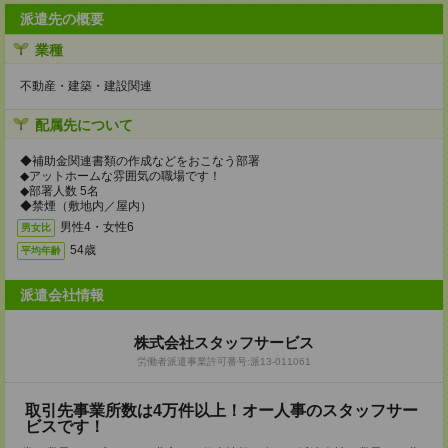
派遣先の概要
業種
不動産・建築・建設関連
配属先について
◆補助金関連書類の作成などをおこなう部署
◆アットホームな雰囲気の職場です！
◆部署人数 5名
◆禁煙（敷地内／屋内）
男性4・女性6
男女比
54歳
平均年齢
派遣会社情報
株式会社スタッフサービス
労働者派遣事業許可番号:派13-011061
取引先事業所数は4万件以上！オー人事のスタッフサー
ビスです！