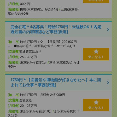
[月収例]
30万円～
[勤務地]
田町(東京都)駅から徒歩4分
/
三田(東京都)
駅から徒歩6分
完全在宅＊4名募集！時給1750円！未経験OK！内定
通知書の内容確認など事務[派遣]
[給 与]
時給1750円＋交 【月収例】290,937円
～ ■給与の前払いが可能な速払いサービスあり
[交通費]
交通費支給あり
[月収例]
25～30万円
気になる！
[勤務地]
東京駅から徒歩1分
/
京橋(東京都)駅から徒
歩5分
1750円＊【図書館や博物館が好きなかたへ】本に囲
まれてお仕事＊事務[派遣]
[給 与]
時給1750円 月収例 245,000円
[交通費]
全額支給
[月収例]
20～25万円
気になる！
[勤務地]
東所沢駅から徒歩10分
/
所沢駅から民間バ
ス12分