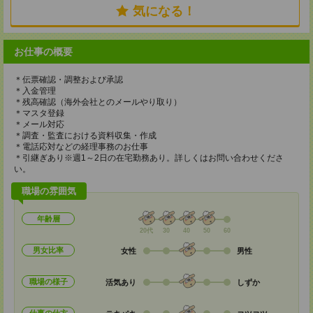
気になる！
お仕事の概要
＊伝票確認・調整および承認
＊入金管理
＊残高確認（海外会社とのメールやり取り）
＊マスタ登録
＊メール対応
＊調査・監査における資料収集・作成
＊電話応対などの経理事務のお仕事
＊引継ぎあり※週1～2日の在宅勤務あり。詳しくはお問い合わせくださ
い。
職場の雰囲気
年齢層
20代
30
40
50
60
男女比率
女性
男性
職場の様子
活気あり
しずか