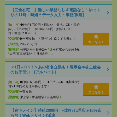
【完全在宅！】難しい業務なし＆電話なし！ゆっく
りの11時～時短＊データ入力・事務[派遣]
[給 与]
◆時給1,700円＊日払い・週払いOK＊昇給
あり♪【月収例】 ・約204,000円 （時給1,700
円 × 実働6h × 20日）
[交通費]
◆全額支給 ＊家が少し遠くても安心！
気になる！
[月収例]
20～25万円
[勤務地]
竹芝駅から徒歩2分
/
浜松町駅から徒歩4分
/
大門(東京都)駅から徒歩5分
/
…
＜1日～OK！＞あの有名企業も！展示会や株主総会
のお手伝い！[アルバイト]
[給 与]
■日給16,840円～ ■日払いOK ■実働3時
間5,120円のお仕事あります！
[交通費]
一部支給
気になる！
[勤務地]
東京駅
/
水道橋駅
/
有楽町駅
/
…
【在宅メイン】時給2000円！≪旅行代理店≫16時迄
も可！Webデザイン[派遣]