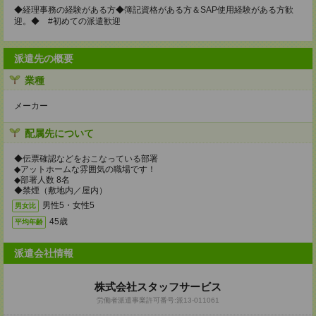
◆経理事務の経験がある方◆簿記資格がある方＆SAP使用経験がある方歓
迎。◆ #初めての派遣歓迎
派遣先の概要
業種
メーカー
配属先について
◆伝票確認などをおこなっている部署
◆アットホームな雰囲気の職場です！
◆部署人数 8名
◆禁煙（敷地内／屋内）
男性5・女性5
男女比
45歳
平均年齢
派遣会社情報
株式会社スタッフサービス
労働者派遣事業許可番号:派13-011061