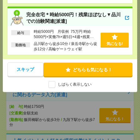
分
/
高輪ゲートウェイ駅
完全在宅＊時給5000円！残業ほぼなし▼品川
【在宅勤務OK】時給3300円！水道橋での総務事務
での治験関連[派遣]
[派遣]
時給5000円 月収例 75万円 時給
給与
5000円×実働7h×週5日×4週+残業
[給 与]
時給3300円 月収例 54万円 時給3300円×
10h ※月収例を保証するものではあ
実働7h40m×週5日×4週+残業10h ※月収例を保証す
品川駅から徒歩10分 / 泉岳寺駅から徒
気になる!
勤務地
りません。※給与即受取りサービス利
るものではありません。
歩12分 / 高輪ゲートウェイ駅
用可（利用条件有）
[交通費]
1ヶ月3万円を上限として実費支給
気になる！
[月収例]
30万円～
[勤務地]
水道橋駅から徒歩7分
/
九段下駅から徒歩4
スキップ
どちらも気になる！
分
/
飯田橋駅
しばらく表示しない
時給1750円＊完全在宅！KADOKAWA！書籍データ
に関わるデータ入力[派遣]
[給 与]
時給1750円
[交通費]
全額支給
気になる！
[勤務地]
飯田橋駅から徒歩3分
/
九段下駅から徒歩7
分