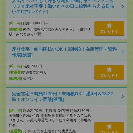
人気イベントも！好きな場所で働けるイベントスタ
ッフ☆来社不要！働いたその日に給料もらえる日払
い/T1[アルバイト]
[給 与]
日給13,000円～
[勤務地]
神奈川県横浜市西区みなとみらい（最寄り
気になる！
駅：みなとみらい駅）
座り仕事！給与即払いOK！高時給！在庫管理・資料
作成[派遣]
[給 与]
時給1500円
[交通費]
交通費支給有り
気になる！
[勤務地]
藤沢駅
完全在宅＊時給2170円！未経験OK！週4日＆13-22
時！オンライン面談[派遣]
[給 与]
時給2170円 月収例 34万円 時給2170円×
実働8h×週5日×4週 ※月収例を保証するものではあ
りません。※給与即受取りサービス利用可（利用条
件有）
[交通費]
1ヶ月3万円を上限として実費支給
気になる！