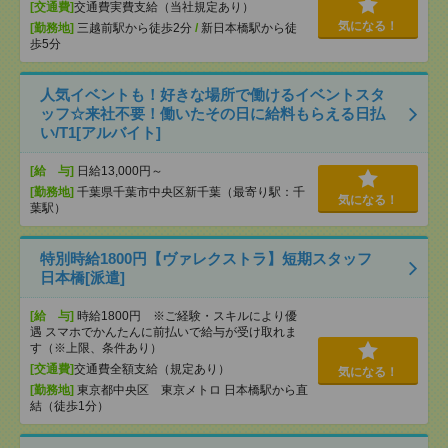
[交通費]
交通費実費支給（当社規定あり）
気になる！
[勤務地]
三越前駅から徒歩2分
/
新日本橋駅から徒
歩5分
人気イベントも！好きな場所で働けるイベントスタ
ッフ☆来社不要！働いたその日に給料もらえる日払
い/T1[アルバイト]
[給 与]
日給13,000円～
[勤務地]
千葉県千葉市中央区新千葉（最寄り駅：千
気になる！
葉駅）
特別時給1800円【ヴァレクストラ】短期スタッフ
日本橋[派遣]
[給 与]
時給1800円 ※ご経験・スキルにより優
遇 スマホでかんたんに前払いで給与が受け取れま
す（※上限、条件あり）
[交通費]
交通費全額支給（規定あり）
気になる！
[勤務地]
東京都中央区 東京メトロ 日本橋駅から直
結（徒歩1分）