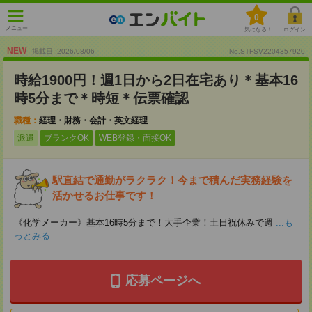
0
メニュー
気になる！
ログイン
NEW
掲載日 :2026
/
08
/
06
No.STFSV2204357920
時給1900円！週1日から2日在宅あり＊基本16
時5分まで＊時短＊伝票確認
職種：
経理・財務・会計・英文経理
派遣
ブランクOK
WEB登録・面接OK
駅直結で通勤がラクラク！今まで積んだ実務経験を
活かせるお仕事です！
《化学メーカー》基本16時5分まで！大手企業！土日祝休みで週
...も
っとみる
応募ページへ