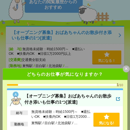
あなたの閲覧履歴からの
おすすめ
【オープニング募集】おばあちゃんのお散歩付き添
いも仕事の1つ[派遣]
[給 与]
無資格未経験：時給1500円～ ■週払い
OK ■扶養内OK ■日収1万2000円以上
[交通費]
交通費全額支給
気になる！
[勤務地]
巣鴨駅
/
目白駅
/
北池袋駅
/
…
×
どちらのお仕事が気になりますか？
完全在宅＊時給5000円！残業ほぼなし▼品川での治
1
/10
験関連[派遣]
【オープニング募集】おばあちゃんのお散歩
[給 与]
時給5000円 月収例 75万円 時給5000円×
付き添いも仕事の1つ[派遣]
実働7h×週5日×4週+残業10h ※月収例を保証するも
のではありません。※給与即受取りサービス利用可
（利用条件有）
無資格未経験：時給1500円～ ■週払
給与
いOK ■扶養内OK ■日収1万2000円
[交通費]
1ヶ月3万円を上限として実費支給
気になる！
以上
巣鴨駅 / 目白駅 / 北池袋駅 / …
気になる!
[月収例]
30万円～
勤務地
[勤務地]
品川駅から徒歩10分
/
泉岳寺駅から徒歩12