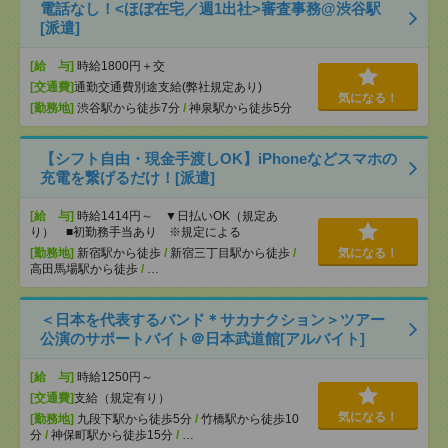
電話なし！<ほぼ在宅／週1出社>審査事務@渋谷駅
[派遣]
[給 与]
時給1800円＋交
[交通費]
通勤交通費別途支給(弊社規定あり)
気になる！
[勤務地]
渋谷駅から徒歩7分
/
神泉駅から徒歩5分
【シフト自由・現金手渡しOK】iPhoneなどスマホの
充電を繋げるだけ！[派遣]
[給 与]
時給1414円～ ▼日払いOK（規定あ
り） ■初勤務手当あり ※規定による
[勤務地]
新宿駅から徒歩
/
新宿三丁目駅から徒歩
/
気になる！
高田馬場駅から徒歩
/
…
＜日本を代表するバンド＊サカナクション＞ツアー
公演のサポートバイト＠日本武道館[アルバイト]
[給 与]
時給1250円～
[交通費]
支給（規定有り）
気になる！
[勤務地]
九段下駅から徒歩5分
/
竹橋駅から徒歩10
分
/
神保町駅から徒歩15分
/
…