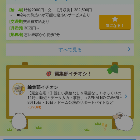
[給 与]
時給2000円＋交 【月収例】382,500円
～ ■給与の前払いが可能な速払いサービスあり
[交通費]
交通費支給あり
気になる！
[月収例]
30万円～
[勤務地]
恵比寿駅から徒歩7分
すべて見る
編集部イチオシ
【完全在宅！】難しい業務なし＆電話なし！ゆっくりの
11時～時短＊データ入力・事務、＜SEKAI NO OWARI＊
8月15日・16日＞ドーム公演のサポートバイトなど
(8/7UP!)