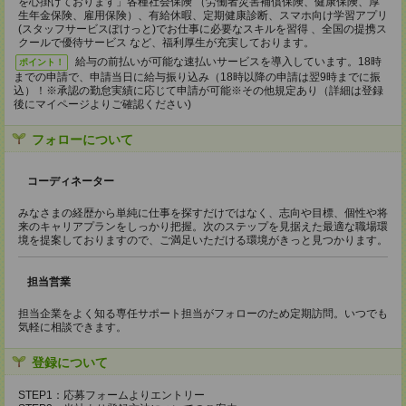
を心掛けております」各種社会保険 （労働者災害補償保険、健康保険、厚
生年金保険、雇用保険）、有給休暇、定期健康診断、スマホ向け学習アプリ
(スタッフサービスぽけっと)でお仕事に必要なスキルを習得 、全国の提携ス
クールで優待サービス など、福利厚生が充実しております。
給与の前払いが可能な速払いサービスを導入しています。18時
ポイント！
までの申請で、申請当日に給与振り込み（18時以降の申請は翌9時までに振
込）！※承認の勤怠実績に応じて申請が可能※その他規定あり（詳細は登録
後にマイページよりご確認ください)
フォローについて
コーディネーター
みなさまの経歴から単純に仕事を探すだけではなく、志向や目標、個性や将
来のキャリアプランをしっかり把握。次のステップを見据えた最適な職場環
境を提案しておりますので、ご満足いただける環境がきっと見つかります。
担当営業
担当企業をよく知る専任サポート担当がフォローのため定期訪問。いつでも
気軽に相談できます。
登録について
STEP1：応募フォームよりエントリー