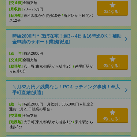
[交通費]
全額支給
[月収例]
20～25万円
気になる！
[勤務地]
東所沢駅から徒歩10分
/
所沢駅から民間バ
ス12分
時給2600円＊ほぼ在宅！週3～4日＆16時迄OK！補助
金申請のサポート業務[派遣]
[給 与]
時給2600円
[交通費]
全額支給
気になる！
[勤務地]
八丁堀(東京都)駅から徒歩2分
/
茅場町駅か
ら徒歩6分
＼月32万円／残業なし！PCキッティング事務！＠大
手町直結[派遣]
[給 与]
時給2000円 月収例：336,000円＋別途交
通費（月21日就業の場合）
[交通費]
全額支給
気になる！
[勤務地]
大手町(東京都)駅から徒歩1分
/
東京駅から
徒歩8分