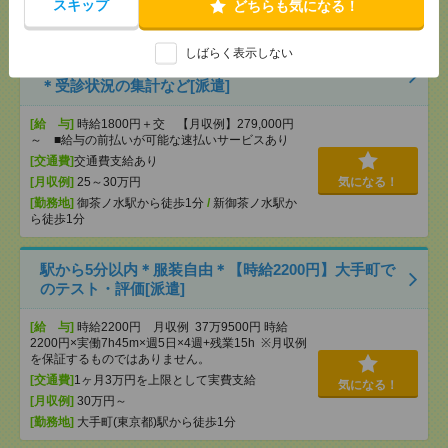
[勤務地]
錦糸町駅
/
とうきょうスカイツリー駅
/
京
スキップ
どちらも気になる！
成曳舟駅
/
…
しばらく表示しない
2名募集！時給1800円！基本17時15分まで＊12月まで
＊受診状況の集計など[派遣]
[給 与]
時給1800円＋交 【月収例】279,000円
～ ■給与の前払いが可能な速払いサービスあり
[交通費]
交通費支給あり
[月収例]
25～30万円
気になる！
[勤務地]
御茶ノ水駅から徒歩1分
/
新御茶ノ水駅か
ら徒歩1分
駅から5分以内＊服装自由＊【時給2200円】大手町で
のテスト・評価[派遣]
[給 与]
時給2200円 月収例 37万9500円 時給
2200円×実働7h45m×週5日×4週+残業15h ※月収例
を保証するものではありません。
[交通費]
1ヶ月3万円を上限として実費支給
気になる！
[月収例]
30万円～
[勤務地]
大手町(東京都)駅から徒歩1分