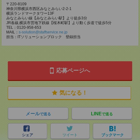
〒220-8109
神奈川県横浜市西区みなとみらい2-2-1
横浜ランドマークタワー13F
みなとみらい線【みなとみらい駅】より徒歩3分
JR各線,横浜市営地下鉄線【桜木町駅】より動く歩道で徒歩5分
TEL：0120-958-653
MAIL：
s-solution@staffservice.ne.jp
担当：ITソリューションブロック 登録担当
応募ページへ
気になる！
メール
LINE
で送る
で送る
シェア
ツイート
ブックマーク