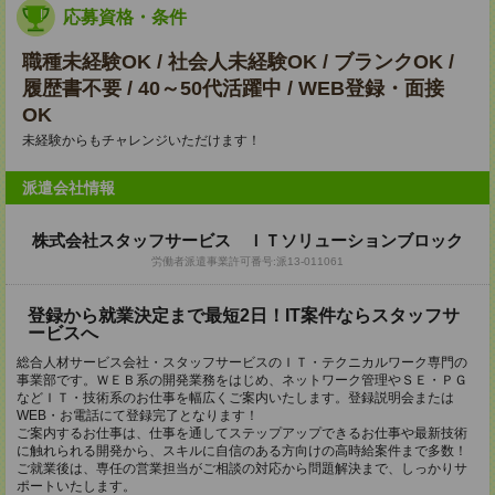
応募資格・条件
職種未経験OK / 社会人未経験OK / ブランクOK /
履歴書不要 / 40～50代活躍中 / WEB登録・面接
OK
未経験からもチャレンジいただけます！
派遣会社情報
株式会社スタッフサービス ＩＴソリューションブロック
労働者派遣事業許可番号:派13-011061
登録から就業決定まで最短2日！IT案件ならスタッフサ
ービスへ
総合人材サービス会社・スタッフサービスのＩＴ・テクニカルワーク専門の
事業部です。ＷＥＢ系の開発業務をはじめ、ネットワーク管理やＳＥ・ＰＧ
などＩＴ・技術系のお仕事を幅広くご案内いたします。登録説明会または
WEB・お電話にて登録完了となります！
ご案内するお仕事は、仕事を通してステップアップできるお仕事や最新技術
に触れられる開発から、スキルに自信のある方向けの高時給案件まで多数！
ご就業後は、専任の営業担当がご相談の対応から問題解決まで、しっかりサ
ポートいたします。