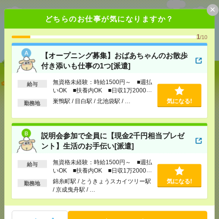
×
どちらのお仕事が気になりますか？
あなたの閲覧履歴からの
1
/10
おすすめ
【オープニング募集】おばあちゃんのお散歩
付き添いも仕事の1つ[派遣]
【オープニング募集】おばあちゃんのお散歩付き添
無資格未経験：時給1500円～ ■週払
給与
いも仕事の1つ[派遣]
いOK ■扶養内OK ■日収1万2000円
以上
巣鴨駅 / 目白駅 / 北池袋駅 / …
気になる!
勤務地
[給 与]
無資格未経験：時給1500円～ ■週払い
OK ■扶養内OK ■日収1万2000円以上
[交通費]
交通費全額支給
気になる！
説明会参加で全員に【現金2千円相当プレゼ
[勤務地]
巣鴨駅
/
目白駅
/
北池袋駅
/
…
ント】生活のお手伝い[派遣]
説明会参加で全員に【現金2千円相当プレゼント】生
無資格未経験：時給1500円～ ■週払
給与
いOK ■扶養内OK ■日収1万2000円
活のお手伝い[派遣]
以上
錦糸町駅 / とうきょうスカイツリー駅
気になる!
勤務地
/ 京成曳舟駅 / …
[給 与]
無資格未経験：時給1500円～ ■週払い
OK ■扶養内OK ■日収1万2000円以上
[交通費]
交通費全額支給
気になる！