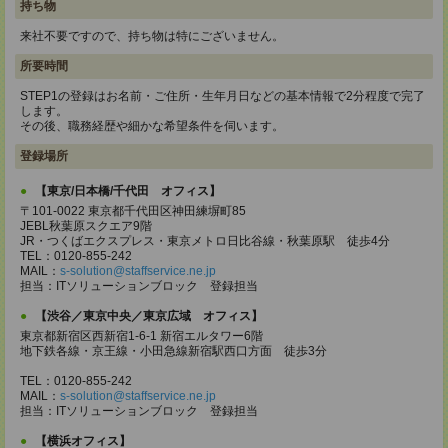
持ち物
来社不要ですので、持ち物は特にございません。
所要時間
STEP1の登録はお名前・ご住所・生年月日などの基本情報で2分程度で完了
します。
その後、職務経歴や細かな希望条件を伺います。
登録場所
【東京/日本橋/千代田 オフィス】
〒101-0022 東京都千代田区神田練塀町85
JEBL秋葉原スクエア9階
JR・つくばエクスプレス・東京メトロ日比谷線・秋葉原駅 徒歩4分
TEL：0120-855-242
MAIL：
s-solution@staffservice.ne.jp
担当：ITソリューションブロック 登録担当
【渋谷／東京中央／東京広域 オフィス】
東京都新宿区西新宿1-6-1 新宿エルタワー6階
地下鉄各線・京王線・小田急線新宿駅西口方面 徒歩3分
TEL：0120-855-242
MAIL：
s-solution@staffservice.ne.jp
担当：ITソリューションブロック 登録担当
【横浜オフィス】