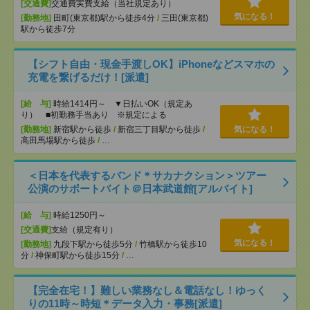
[交通費]
交通費実費支給（当社規定あり）
気になる！
[勤務地]
田町(東京都)駅から徒歩4分
/
三田(東京都)
駅から徒歩7分
【シフト自由・現金手渡しOK】iPhoneなどスマホの
充電を繋げるだけ！[派遣]
[給 与]
時給1414円～ ▼日払いOK（規定あ
り） ■初勤務手当あり ※規定による
[勤務地]
新宿駅から徒歩
/
新宿三丁目駅から徒歩
/
気になる！
高田馬場駅から徒歩
/
…
＜日本を代表するバンド＊サカナクション＞ツアー
公演のサポートバイト＠日本武道館[アルバイト]
[給 与]
時給1250円～
[交通費]
支給（規定有り）
気になる！
[勤務地]
九段下駅から徒歩5分
/
竹橋駅から徒歩10
分
/
神保町駅から徒歩15分
/
…
【完全在宅！】難しい業務なし＆電話なし！ゆっく
りの11時～時短＊データ入力・事務[派遣]