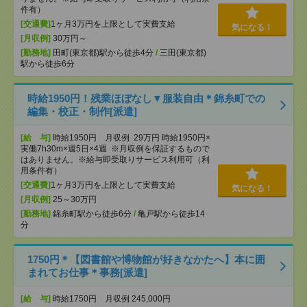
件有）
[交通費]
1ヶ月3万円を上限として実費支給
気になる！
[月収例]
30万円～
[勤務地]
田町(東京都)駅から徒歩4分
/
三田(東京都)
駅から徒歩6分
時給1950円！残業ほぼなし▼服装自由＊錦糸町での
編集・校正・制作[派遣]
[給 与]
時給1950円 月収例 29万円 時給1950円×
実働7h30m×週5日×4週 ※月収例を保証するもので
はありません。※給与即受取りサービス利用可（利
用条件有）
[交通費]
1ヶ月3万円を上限として実費支給
気になる！
[月収例]
25～30万円
[勤務地]
錦糸町駅から徒歩6分
/
亀戸駅から徒歩14
分
1750円＊【図書館や博物館が好きなかたへ】本に囲
まれてお仕事＊事務[派遣]
[給 与]
時給1750円 月収例 245,000円