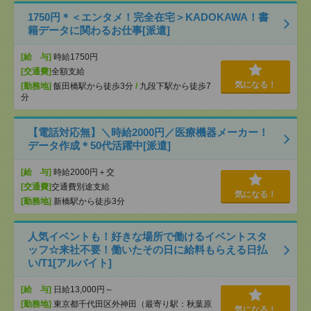
1750円＊＜エンタメ！完全在宅＞KADOKAWA！書
籍データに関わるお仕事[派遣]
[給 与]
時給1750円
[交通費]
全額支給
気になる！
[勤務地]
飯田橋駅から徒歩3分
/
九段下駅から徒歩7
分
【電話対応無】＼時給2000円／医療機器メーカー！
データ作成＊50代活躍中[派遣]
[給 与]
時給2000円＋交
[交通費]
交通費別途支給
気になる！
[勤務地]
新橋駅から徒歩3分
人気イベントも！好きな場所で働けるイベントスタ
ッフ☆来社不要！働いたその日に給料もらえる日払
い/T1[アルバイト]
[給 与]
日給13,000円～
[勤務地]
東京都千代田区外神田（最寄り駅：秋葉原
気になる！