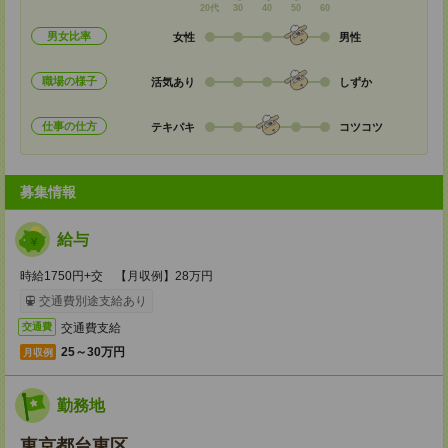
20代
30
40
50
60
男女比率
女性
男性
職場の様子
活気あり
しずか
仕事の仕方
テキパキ
コツコツ
募集情報
給与
時給1750円+交 【月収例】28万円
交通費別途支給あり
交通費支給
交通費
25～30万円
月収例
勤務地
東京都台東区