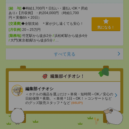
[給 与]
◆時給1,700円＊日払い・週払いOK＊昇給
あり♪【月収例】 ・約204,000円 （時給1,700
円 × 実働6h × 20日）
[交通費]
◆全額支給 ＊家が少し遠くても安心！
気になる！
[月収例]
20～25万円
[勤務地]
竹芝駅から徒歩2分
/
浜松町駅から徒歩4分
/
大門(東京都)駅から徒歩5分
/
…
すべて見る
編集部イチオシ
＜ホテルの備品を運ぶだけ＞単発・短時間～OK／安心の
日給保障＊夜勤、＜単発＊1日～OK！＞コンサートなど
のグッズ販売スタッフ＊など
(8/6UP!)