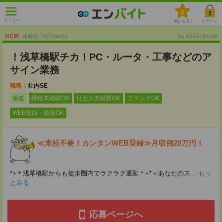
0
メニュー
気になる！
ログイン
NEW
掲載日 :2026
/
08
/
06
No.SSSS781169
！浅草橋駅チカ！PC・ルータ・工事などのア
サイン業務
職種：
社内SE
派遣
職種未経験OK
社会人未経験OK
ブランクOK
WEB登録・面接OK
≪来社不要！カンタンWEB登録≫月収例28万円！
*+＊浅草橋駅からも徒歩圏内でラクラク通勤＊+*＜あなたのス
...もっ
とみる
応募ページへ