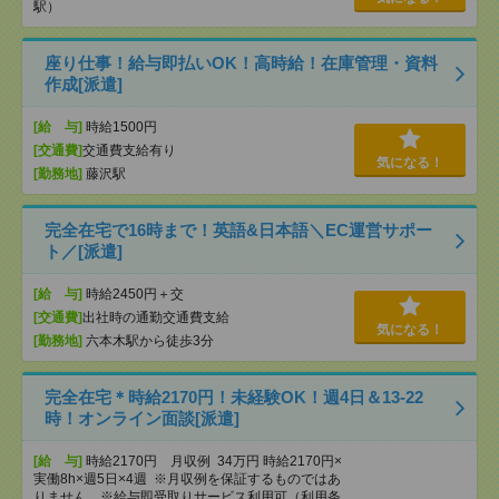
駅）
座り仕事！給与即払いOK！高時給！在庫管理・資料
作成[派遣]
[給 与]
時給1500円
[交通費]
交通費支給有り
気になる！
[勤務地]
藤沢駅
完全在宅で16時まで！英語&日本語＼EC運営サポー
ト／[派遣]
[給 与]
時給2450円＋交
[交通費]
出社時の通勤交通費支給
気になる！
[勤務地]
六本木駅から徒歩3分
完全在宅＊時給2170円！未経験OK！週4日＆13-22
時！オンライン面談[派遣]
[給 与]
時給2170円 月収例 34万円 時給2170円×
実働8h×週5日×4週 ※月収例を保証するものではあ
りません。※給与即受取りサービス利用可（利用条