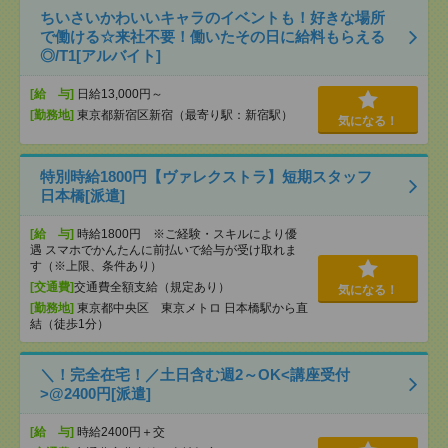
ちいさいかわいいキャラのイベントも！好きな場所
で働ける☆来社不要！働いたその日に給料もらえる
◎/T1[アルバイト]
[給 与]
日給13,000円～
[勤務地]
東京都新宿区新宿（最寄り駅：新宿駅）
気になる！
特別時給1800円【ヴァレクストラ】短期スタッフ
日本橋[派遣]
[給 与]
時給1800円 ※ご経験・スキルにより優
遇 スマホでかんたんに前払いで給与が受け取れま
す（※上限、条件あり）
[交通費]
交通費全額支給（規定あり）
気になる！
[勤務地]
東京都中央区 東京メトロ 日本橋駅から直
結（徒歩1分）
＼！完全在宅！／土日含む週2～OK<講座受付
>@2400円[派遣]
[給 与]
時給2400円＋交