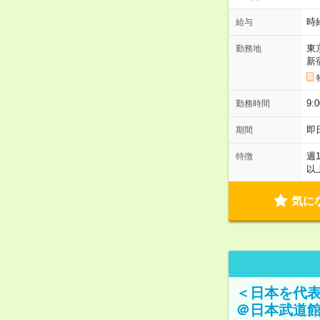
時
給与
東
勤務地
新
9:
勤務時間
即
期間
週
特徴
以
気に
＜日本を代
＠日本武道