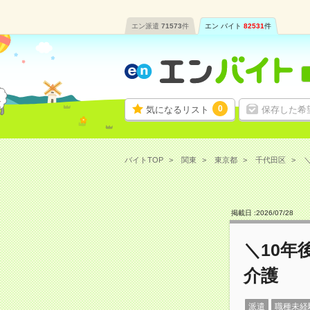
エン派遣
71573
件
エン バイト
82531
件
0
気になるリスト
保存した希
バイトTOP
関東
東京都
千代田区
＼
掲載日 :
2026
/
07
/
28
＼10年
介護
派遣
職種未経