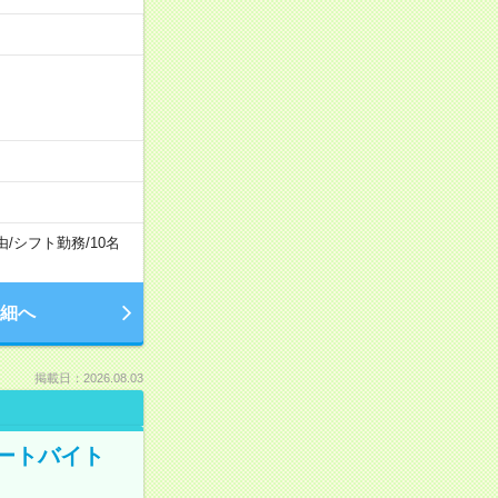
由
/
シフト勤務
/
10名
細へ
掲載日：2026.08.03
ートバイト