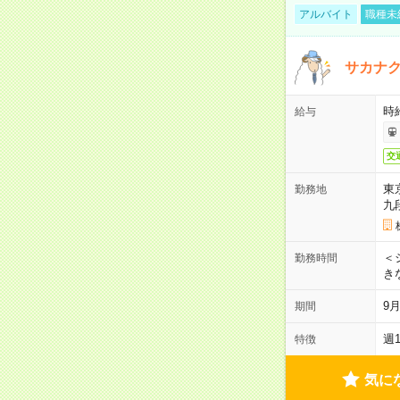
アルバイト
職種未
サカナク
時
給与
交
東
勤務地
九
＜シ
勤務時間
き
9
期間
週
特徴
気に