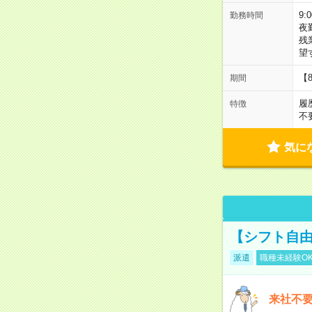
9:
勤務時間
夜
残
望
【
期間
履
特徴
不
気に
【シフト自由
派遣
職種未経験O
来社不要