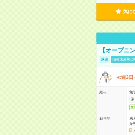
気に
【オープニン
派遣
職種未経験O
≪週3日
無
給与
交
東
勤務地
巣