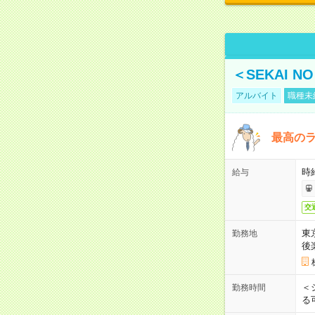
＜SEKAI 
アルバイト
職種未
最高のラ
時
給与
交
東
勤務地
後
＜
勤務時間
る