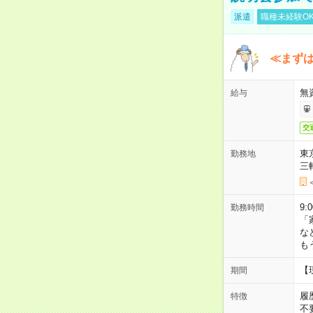
派遣
職種未経験O
≪まずは
無
給与
交
東
勤務地
三
9:
勤務時間
「
な
も
【
期間
履
特徴
不