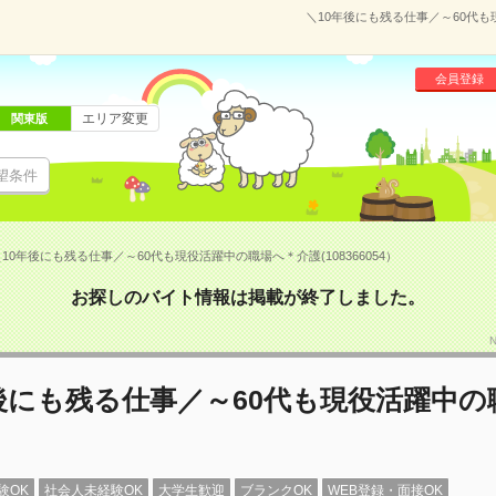
＼10年後にも残る仕事／～60代も
会員登録
エリア変更
関東版
望条件
10年後にも残る仕事／～60代も現役活躍中の職場へ＊介護(108366054）
お探しのバイト情報は掲載が終了しました。
後にも残る仕事／～60代も現役活躍中の
験OK
社会人未経験OK
大学生歓迎
ブランクOK
WEB登録・面接OK