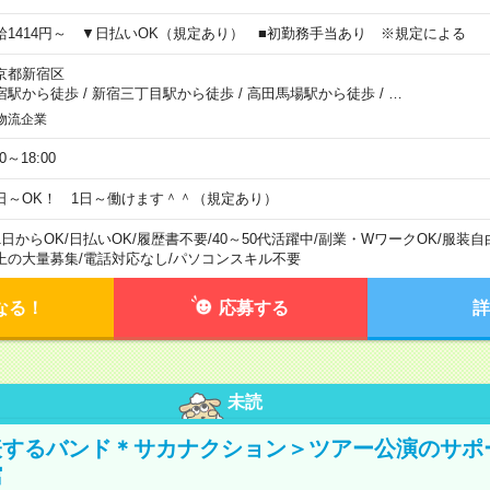
給1414円～ ▼日払いOK（規定あり） ■初勤務手当あり ※規定による
京都新宿区
宿駅から徒歩
/
新宿三丁目駅から徒歩
/
高田馬場駅から徒歩
/
…
物流企業
00～18:00
日～OK！ 1日～働けます＾＾（規定あり）
1日からOK
/
日払いOK
/
履歴書不要
/
40～50代活躍中
/
副業・WワークOK
/
服装自
上の大量募集
/
電話対応なし
/
パソコンスキル不要
なる！
応募する
詳
未読
表するバンド＊サカナクション＞ツアー公演のサポ
館