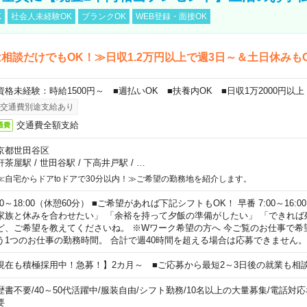
K
社会人未経験OK
ブランクOK
WEB登録・面接OK
相談だけでもOK！≫日収1.2万円以上で週3日～＆土日休みも
資格未経験：時給1500円～ ■週払いOK ■扶養内OK ■日収1万2000円以上
交通費別途支給あり
交通費全額支給
通費
京都世田谷区
軒茶屋駅
/
世田谷駅
/
下高井戸駅
/
…
≪自宅からドアtoドアで30分以内！≫ご希望の勤務地を紹介します。
00～18:00（休憩60分） ■ご希望があれば下記シフトもOK！ 早番 7:00～16:00 遅
家族と休みを合わせたい」 「余裕を持って夕飯の準備がしたい」 「できれば
ど、ご希望を教えてくださいね。 ※Wワーク希望の方へ 今ご覧のお仕事で希
う1つのお仕事の勤務時間。 合計で週40時間を超える場合は応募できません。
現在も積極採用中！急募！】2カ月～ ■ご応募から最短2～3日後の就業も相
歴書不要
/
40～50代活躍中
/
服装自由
/
シフト勤務
/
10名以上の大量募集
/
電話対応
要