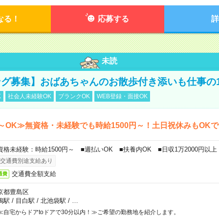
なる！
応募する
詳
未読
グ募集】おばあちゃんのお散歩付き添いも仕事の
K
社会人未経験OK
ブランクOK
WEB登録・面接OK
～OK≫無資格・未経験でも時給1500円～！土日祝休みもOK
資格未経験：時給1500円～ ■週払いOK ■扶養内OK ■日収1万2000円以上
交通費別途支給あり
交通費全額支給
通費
京都豊島区
鴨駅
/
目白駅
/
北池袋駅
/
…
≪自宅からドアtoドアで30分以内！≫ご希望の勤務地を紹介します。