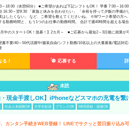
00～18:00（休憩60分） ■ご希望があれば下記シフトもOK！ 早番 7:00～16:00 遅
勤 16:30～翌9:30 「家族と休みを合わせたい」 「余裕を持って夕飯の準備
業はしたくない」 など、ご希望を教えてくださいね。 ※Wワーク希望の方へ
する勤務時間と、もう1つのお仕事の勤務時間。 合計で週40時間を超える場
8月中のスタートOK！急募！】2カ月～ ■ご応募から最短2～3日後に就業が
歴書不要
/
40～50代活躍中
/
服装自由
/
シフト勤務
/
10名以上の大量募集
/
電話対応
要
なる！
応募する
詳
未読
・現金手渡しOK】iPhoneなどスマホの充電を繋
K
社会人未経験OK
大学生歓迎
ブランクOK
WEB登録・面接OK
、カンタン手続きWEB登録！ LINEでサクッと翌日振り込み