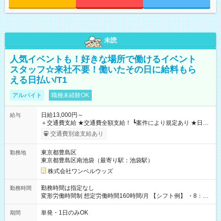
未読
人気イベントも！好きな場所で働けるイベント
スタッフ☆来社不要！働いたその日に給料もら
える日払い/T1
アルバイト
職種未経験OK
日給13,000円～
給与
＋交通費支給 ★交通費全額支給！ ┗案件により規定あり ★日払
いOK！（規定あり） ┗働いたその日に現金GET♪ お仕事後はコ
交通費別途支給あり
ンビニATMから 日払い分を引き落とせます！ 【試用期間】試
用期間なし
東京都豊島区
勤務地
東京都豊島区南池袋（最寄り駅：池袋駅）
株式会社ワンベルウッズ
勤務時間は指定なし
勤務時間
変形労働時間制 想定労働時間160時間/月 【シフト例】 ・8：00
～21：00
単発・1日のみOK
期間