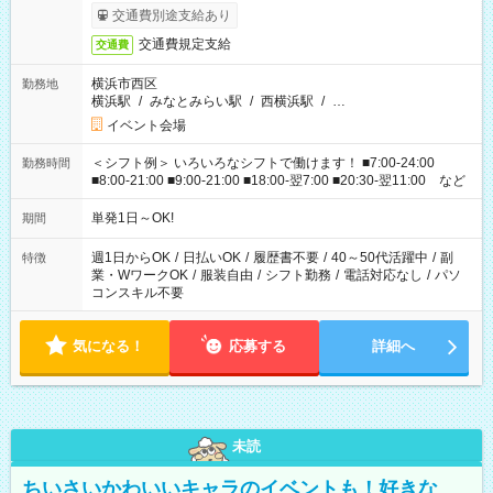
交通費別途支給あり
交通費規定支給
交通費
横浜市西区
勤務地
横浜駅
/
みなとみらい駅
/
西横浜駅
/
…
イベント会場
＜シフト例＞ いろいろなシフトで働けます！ ■7:00-24:00
勤務時間
■8:00-21:00 ■9:00-21:00 ■18:00-翌7:00 ■20:30-翌11:00 など
単発1日～OK!
期間
週1日からOK
/
日払いOK
/
履歴書不要
/
40～50代活躍中
/
副
特徴
業・WワークOK
/
服装自由
/
シフト勤務
/
電話対応なし
/
パソ
コンスキル不要
気になる！
応募する
詳細へ
未読
ちいさいかわいいキャラのイベントも！好きな