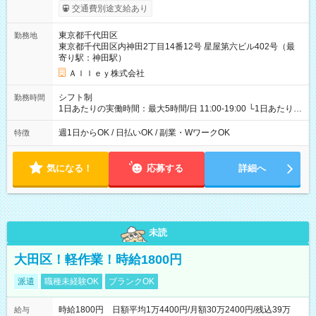
給与は本採用時と同じです。
交通費別途支給あり
東京都千代田区
勤務地
東京都千代田区内神田2丁目14番12号 星屋第六ビル402号（最
寄り駅：神田駅）
Ａｌｌｅｙ株式会社
シフト制
勤務時間
1日あたりの実働時間：最大5時間/日 11:00-19:00 └1日あたりの
実働時間：1-5時間 └上記の時間帯内であれば、いつでも勤務可
能！ └平日・土曜日の中で、お好きな曜日でご勤務いただけま
週1日からOK / 日払いOK / 副業・WワークOK
特徴
す！ 【シフト例】 ・11:00～14:00 ・16:30～19:00 ・13:00～
18:00 などのように、自由な働き方が可能なお仕事です！
気になる！
応募する
詳細へ
未読
大田区！軽作業！時給1800円
派遣
職種未経験OK
ブランクOK
時給1800円 日額平均1万4400円/月額30万2400円/残込39万
給与