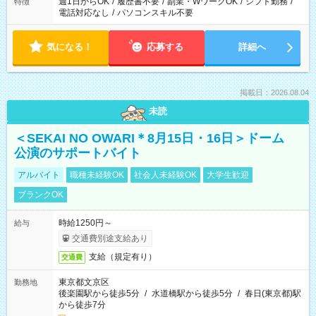
週1日からOK
/
履歴書不要
/
副業・WワークOK
/
シフト勤務
/
特徴
電話対応なし
/
パソコンスキル不要
気になる！
応募する
詳細へ
掲載日：2026.08.04
未読
＜SEKAI NO OWARI＊8月15日・16日＞ドーム
公演のサポートバイト
アルバイト
職種未経験OK
社会人未経験OK
大学生歓迎
ブランクOK
時給1250円～
給与
交通費別途支給あり
支給（規定有り）
交通費
東京都文京区
勤務地
後楽園駅から徒歩5分
/
水道橋駅から徒歩5分
/
春日(東京都)駅
から徒歩7分