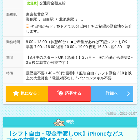
交通費全額支給
交通費
東京都豊島区
勤務地
巣鴨駅
/
目白駅
/
北池袋駅
/
…
≪自宅からドアtoドアで30分以内！≫ご希望の勤務地を紹介
します。
9:00～18:00（休憩60分） ■ご希望があれば下記シフトもOK！
勤務時間
早番 7:00～16:00 遅番 10:00～19:00 夜勤 16:30～翌9:30 「家族
と休みを合わせたい」 「余裕を持って夕飯の準備がしたい」
「できれば残業はしたくない」 など、ご希望を教えてください
【8月中のスタートOK！急募！】2カ月～ ■ご応募から最短2～
期間
ね。 ※Wワーク希望の方へ 今ご覧のお仕事で希望する勤務時間
3日後に就業が可能です！
と、もう1つのお仕事の勤務時間。 合計で週40時間を超える場
合は応募できません。
履歴書不要
/
40～50代活躍中
/
服装自由
/
シフト勤務
/
10名以
特徴
上の大量募集
/
電話対応なし
/
パソコンスキル不要
気になる！
応募する
詳細へ
掲載日：2026.08.07
未読
【シフト自由・現金手渡しOK】iPhoneなどス