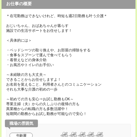
お仕事の概要
＊在宅勤務はできないけれど、時短も週2日勤務も叶う介護＊
おじいちゃん、おばあちゃんが暮らす
施設での生活サポートをお任せします！
＜具体的には＞
・ベッドシーツの取り換えや、お部屋の掃除をする
・食事をスプーンで運んで食べてもらう
・着替えなどの身体介助
・お風呂やトイレのお手伝い
～未経験の方も大丈夫～
できることからお任せしますよ！
お名前を覚えること、利用者さんとのコミュニケーション
それも大事な介護の初めの一歩
～初めての方も安心⇒お試し勤務もOK～
専業主婦（夫）からの久しぶりの復帰の方も
異業種からの転職の方も多数活躍中！
短期間の勤務からお試し勤務が可能なので安心！
職場の雰囲気
年齢層