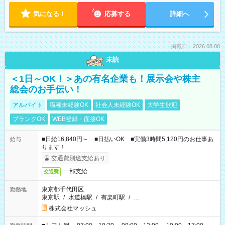
気になる！
応募する
詳細へ
掲載日：2026.08.08
未読
＜1日～OK！＞あの有名企業も！展示会や株主
総会のお手伝い！
アルバイト
職種未経験OK
社会人未経験OK
大学生歓迎
ブランクOK
WEB登録・面接OK
■日給16,840円～ ■日払いOK ■実働3時間5,120円のお仕事あ
給与
ります！
交通費別途支給あり
一部支給
交通費
東京都千代田区
勤務地
東京駅
/
水道橋駅
/
有楽町駅
/
…
株式会社マッシュ