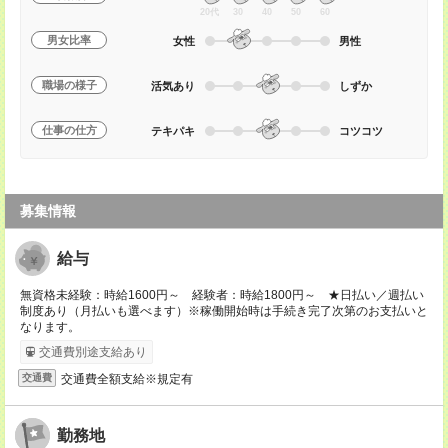
20代
30
40
50
60
男女比率
女性
男性
職場の様子
活気あり
しずか
仕事の仕方
テキパキ
コツコツ
募集情報
給与
無資格未経験：時給1600円～ 経験者：時給1800円～ ★日払い／週払い
制度あり（月払いも選べます）※稼働開始時は手続き完了次第のお支払いと
なります。
交通費別途支給あり
交通費全額支給※規定有
交通費
勤務地