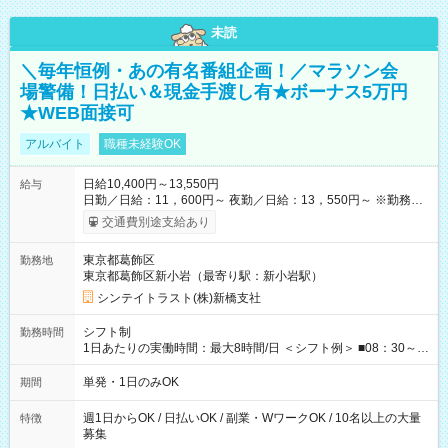
未読
＼毎年恒例・あの有名番組企画！／マラソン会
場警備！日払い＆現金手渡し有★ボーナス5万円
★WEB面接可
アルバイト
職種未経験OK
日給10,400円～13,550円
給与
日勤／日給：11，600円～ 夜勤／日給：13，550円～ ※勤務数
が週2日以下の場合 日勤／日給：10，400円 夜勤／日給：12，
交通費別途支給あり
350円 ■交通費別途全額支給 ※規定あり ■支払方法：日払い └日
給のうち7，000円を現金先払い ※稼働分 ※週払い・月払いOK
東京都葛飾区
勤務地
⇒希望をお聞かせください♪ ■各種資格手当あり ■残業手当あり ■
東京都葛飾区新小岩（最寄り駅：新小岩駅）
日給保障あり └早く終わっても”全額”支給！ ----- ≪ 法定研
修 ≫ 研修時の給与： 日給10，000円×3日間（24時間） ＝研
シンテイトラスト(株)新橋支社
修費として合計30，000円支給 ＋交通費全額支給 ※規定あり
【試用期間】試用期間なし
シフト制
勤務時間
1日あたりの実働時間：最大8時間/日 ＜シフト例＞ ■08：30～
17：30 ■20：00～翌5：00 など！ 上記時間内で、 実働8時
間・休憩1時間／日
単発・1日のみOK
期間
週1日からOK / 日払いOK / 副業・WワークOK / 10名以上の大量
特徴
募集