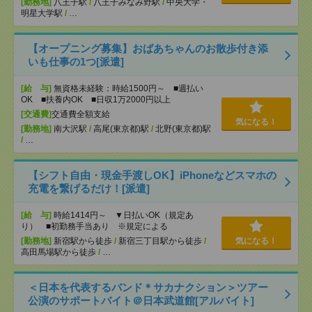
[勤務地]
八王子駅
/
八王子みなみ野駅
/
中央大学・
明星大学駅
/
…
【オープニング募集】おばあちゃんのお散歩付き添
いも仕事の1つ[派遣]
[給 与]
無資格未経験：時給1500円～ ■週払い
OK ■扶養内OK ■日収1万2000円以上
[交通費]
交通費全額支給
気になる！
[勤務地]
南大沢駅
/
高尾(東京都)駅
/
北野(東京都)駅
/
…
【シフト自由・現金手渡しOK】iPhoneなどスマホの
充電を繋げるだけ！[派遣]
[給 与]
時給1414円～ ▼日払いOK（規定あ
り） ■初勤務手当あり ※規定による
[勤務地]
新宿駅から徒歩
/
新宿三丁目駅から徒歩
/
気になる！
高田馬場駅から徒歩
/
…
＜日本を代表するバンド＊サカナクション＞ツアー
公演のサポートバイト＠日本武道館[アルバイト]