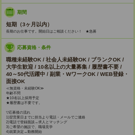
期間
短期（3ヶ月以内）
長期のお仕事です。開始日はご相談ください！ ★急募
応募資格・条件
職種未経験OK / 社会人未経験OK / ブランクOK /
大学生歓迎 / 10名以上の大量募集 / 履歴書不要 /
40～50代活躍中 / 副業・WワークOK / WEB登録・
面接OK
≪無資格・未経験OK≫
年齢不問
★10名以上採用予定
★履歴書は不要です。
▽応募後の流れ
1)翌営業日までに担当より電話・メールでご連絡
2)電話で登録面談→求人とマッチング
3)ご希望の施設で、職場見学
4)就業決定→勤務開始