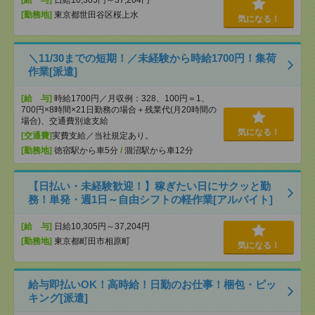
[給 与]
日給10,305円～37,204円
[勤務地]
東京都世田谷区桜上水
気になる！
＼11/30までの短期！／未経験から時給1700円！集荷
作業[派遣]
[給 与]
時給1700円／月収例：328、100円＝1、
700円×8時間×21日勤務の場合＋残業代(月20時間の
場合)、交通費別途支給
気になる！
[交通費]
実費支給／当社規定あり。
[勤務地]
徳宿駅から車5分
/
涸沼駅から車12分
【日払い・未経験歓迎！】稼ぎたい日にサクッと勤
務！単発・週1日～自由シフトの軽作業[アルバイト]
[給 与]
日給10,305円～37,204円
[勤務地]
東京都町田市相原町
気になる！
給与即払いOK！高時給！日勤のお仕事！梱包・ピッ
キング[派遣]