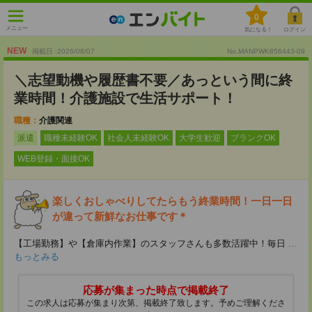
0
メニュー
気になる！
ログイン
NEW
掲載日 :2026
/
08
/
07
No.MANPWK856443-09
＼志望動機や履歴書不要／あっという間に終
業時間！介護施設で生活サポート！
職種：
介護関連
派遣
職種未経験OK
社会人未経験OK
大学生歓迎
ブランクOK
WEB登録・面接OK
楽しくおしゃべりしてたらもう終業時間！一日一日
が違って新鮮なお仕事です＊
【工場勤務】や【倉庫内作業】のスタッフさんも多数活躍中！毎日
...
もっとみる
応募が集まった時点で掲載終了
この求人は応募が集まり次第、掲載終了致します。予めご理解くださ