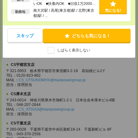
CS大宮支店
いOK ■扶養内OK ■日収1万2000円
〒330-0854 埼玉県さいたま市大宮区桜木町 1-10-16 シーノ大宮ノース
以上
南大沢駅 / 高尾(東京都)駅 / 北野(東京
気になる!
勤務地
ウイング 9階
都)駅 / …
TEL：0120-769-355
MAIL：
CS_OMIYA@manpowergroup.jp
担当：採用担当
スキップ
どちらも気になる！
CS高崎支店
〒370-0831 群馬県高崎市あら町167 高崎第一生命ビルディング11Ｆ
TEL：027-320-6558
しばらく表示しない
MAIL：
CS_TAKASAKI@manpowergroup.jp
担当：採用担当
CS宇都宮支店
〒321-0953 栃木県宇都宮市東宿郷3-2-18 高知穂ビル2Ｆ
TEL：0120-923-962
MAIL：
CS_UTSUNOMIYA@manpowergroup.jp
担当：採用担当
CS厚木支店
〒243-0014 神奈川県厚木市旭町1-2-1 日本生命本厚木ビル4階
TEL：046-207-2644
MAIL：
CS_ATSUGI@manpowergroup.jp
担当：採用担当
CS千葉支店
〒260-0028 千葉県千葉市中央区新町18-14 千葉新町ビル 8F
TEL：043-370-2556