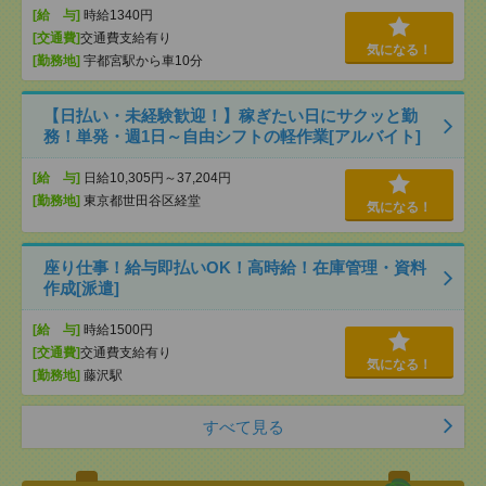
[給 与]
時給1340円
[交通費]
交通費支給有り
気になる！
[勤務地]
宇都宮駅から車10分
【日払い・未経験歓迎！】稼ぎたい日にサクッと勤
務！単発・週1日～自由シフトの軽作業[アルバイト]
[給 与]
日給10,305円～37,204円
[勤務地]
東京都世田谷区経堂
気になる！
座り仕事！給与即払いOK！高時給！在庫管理・資料
作成[派遣]
[給 与]
時給1500円
[交通費]
交通費支給有り
気になる！
[勤務地]
藤沢駅
すべて見る