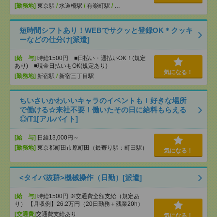
[勤務地]
東京駅
/
水道橋駅
/
有楽町駅
/
…
短時間シフトあり！WEBでサクッと登録OK＊クッキ
ーなどの仕分け[派遣]
[給 与]
時給1500円 ■日払い・週払いOK！(規定
あり) ■現金日払いもOK(規定あり)
気になる！
[勤務地]
新宿駅
/
新宿三丁目駅
ちいさいかわいいキャラのイベントも！好きな場所
で働ける☆来社不要！働いたその日に給料もらえる
◎/T1[アルバイト]
[給 与]
日給13,000円～
[勤務地]
東京都町田市原町田（最寄り駅：町田駅）
気になる！
<タイパ抜群>機械操作（日勤）[派遣]
[給 与]
時給1500円 ※交通費全額支給（規定あ
り） 【月収例】26.2万円（20日勤務＋残業20h）
[交通費]
交通費支給あり
気になる！