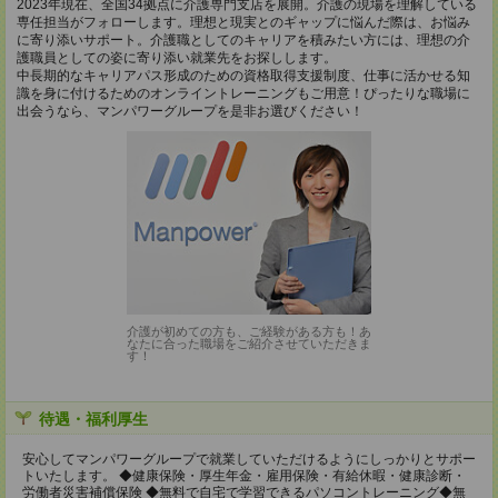
2023年現在、全国34拠点に介護専門支店を展開。介護の現場を理解している
専任担当がフォローします。理想と現実とのギャップに悩んだ際は、お悩み
に寄り添いサポート。介護職としてのキャリアを積みたい方には、理想の介
護職員としての姿に寄り添い就業先をお探しします。
中長期的なキャリアパス形成のための資格取得支援制度、仕事に活かせる知
識を身に付けるためのオンライントレーニングもご用意！ぴったりな職場に
出会うなら、マンパワーグループを是非お選びください！
介護が初めての方も、ご経験がある方も！あ
なたに合った職場をご紹介させていただきま
す！
待遇・福利厚生
安心してマンパワーグループで就業していただけるようにしっかりとサポー
トいたします。 ◆健康保険・厚生年金・雇用保険・有給休暇・健康診断・
労働者災害補償保険 ◆無料で自宅で学習できるパソコントレーニング◆無