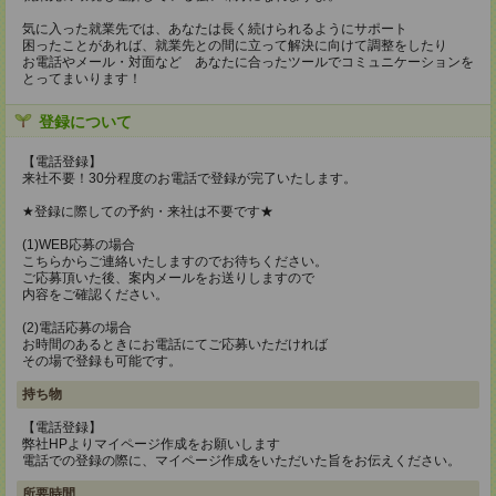
気に入った就業先では、あなたは長く続けられるようにサポート
困ったことがあれば、就業先との間に立って解決に向けて調整をしたり
お電話やメール・対面など あなたに合ったツールでコミュニケーションを
とってまいります！
登録について
【電話登録】
来社不要！30分程度のお電話で登録が完了いたします。
★登録に際しての予約・来社は不要です★
(1)WEB応募の場合
こちらからご連絡いたしますのでお待ちください。
ご応募頂いた後、案内メールをお送りしますので
内容をご確認ください。
(2)電話応募の場合
お時間のあるときにお電話にてご応募いただければ
その場で登録も可能です。
持ち物
【電話登録】
弊社HPよりマイページ作成をお願いします
電話での登録の際に、マイページ作成をいただいた旨をお伝えください。
所要時間