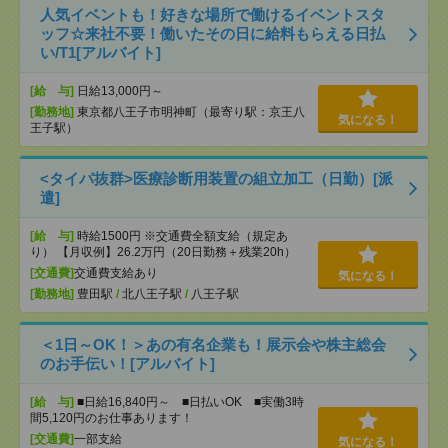
人気イベントも！好きな場所で働けるイベントスタ
ッフ☆来社不要！働いたその日に給料もらえる日払
い/T1[アルバイト]
[給 与]
日給13,000円～
[勤務地]
東京都八王子市明神町（最寄り駅：京王八
気になる！
王子駅）
<タイパ抜群>医療診断用装置の組立加工（日勤）[派
遣]
[給 与]
時給1500円 ※交通費全額支給（規定あ
り） 【月収例】26.2万円（20日勤務＋残業20h）
[交通費]
交通費支給あり
気になる！
[勤務地]
豊田駅
/
北八王子駅
/
八王子駅
＜1日～OK！＞あの有名企業も！展示会や株主総会
のお手伝い！[アルバイト]
[給 与]
■日給16,840円～ ■日払いOK ■実働3時
間5,120円のお仕事あります！
[交通費]
一部支給
気になる！