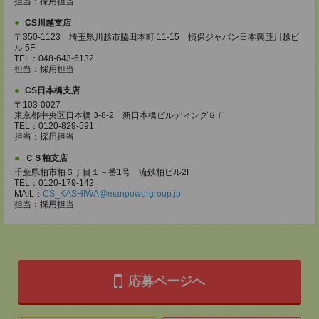
担当：採用担当
CS川越支店
〒350-1123 埼玉県川越市脇田本町 11-15 損保ジャパン日本興亜川越ビ
ル 5F
TEL：048-643-6132
担当：採用担当
CS日本橋支店
〒103-0027
東京都中央区日本橋 3-8-2 新日本橋ビルディング８Ｆ
TEL：0120-829-591
担当：採用担当
ＣＳ柏支店
千葉県柏市柏６丁目１－番1号 流鉄柏ビル2F
TEL：0120-179-142
MAIL：
CS_KASHIWA@manpowergroup.jp
担当：採用担当
応募ページへ