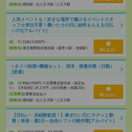
[勤務地]
豊田駅
/
北八王子駅
/
八王子駅
人気イベントも！好きな場所で働けるイベントスタ
ッフ☆来社不要！働いたその日に給料もらえる日払
い/T1[アルバイト]
[給 与]
日給13,000円～
[勤務地]
東京都豊島区南池袋（最寄り駅：池袋駅）
気になる！
<タイパ抜群>機械セット、洗浄、接着作業（日勤）
[派遣]
[給 与]
時給1500円 ※交通費全額支給（規定あ
り） 【月収例】26.2万円（20日勤務＋残業20h）
[交通費]
交通費支給あり
気になる！
[勤務地]
豊田駅
/
北八王子駅
/
八王子駅
【日払い・未経験歓迎！】稼ぎたい日にサクッと勤
務！単発・週1日～自由シフトの軽作業[アルバイト]