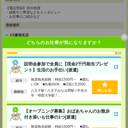
【電話登録】30分程度
・経験やご希望などをインタビュー
・お仕事のご紹介など
登録場所
CS新宿支店
×
〒163-1517
どちらのお仕事が気になりますか？
東京都新宿区西新宿 1-6-1 新宿エルタワー 17F
TEL：0120-659-458
1
/10
MAIL：
CS_SHINJUKU@manpowergroup.jp
担当：採用担当
説明会参加で全員に【現金2千円相当プレゼ
CS立川支店
ント】生活のお手伝い[派遣]
〒190-0012
東京都立川市曙町2-34-7 ファーレイーストビル 8F
無資格未経験：時給1500円～ ■週払
給与
TEL：0120-659-460
いOK ■扶養内OK ■日収1万2000円
MAIL：
CS_TACHIKAWA@manpowergroup.jp
以上
担当：採用担当
八王子駅 / 八王子みなみ野駅 / 中央大
気になる!
勤務地
学・明星大学駅 / …
CS横浜支店
〒220-8136
神奈川県横浜市西区みなとみらい 2-2-1 横浜ランドマークタワー36F
【オープニング募集】おばあちゃんのお散歩
TEL：0120-659-459
付き添いも仕事の1つ[派遣]
MAIL：
CS_YOKOHAMA@manpowergroup.jp
担当：採用担当
無資格未経験：時給1500円～ ■週払
給与