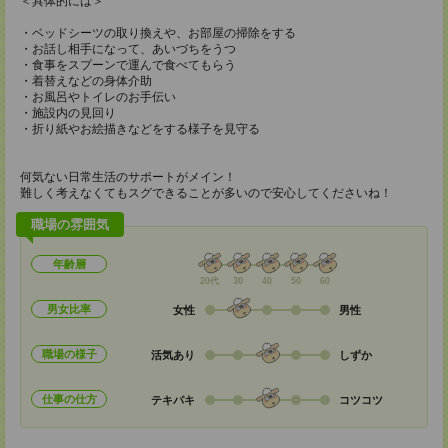
＜具体的には＞
・ベッドシーツの取り換えや、お部屋の掃除をする
・お話し相手になって、あいづちをうつ
・食事をスプーンで運んで食べてもらう
・着替えなどの身体介助
・お風呂やトイレのお手伝い
・施設内の見回り
・折り紙やお絵描きなどをする様子を見守る
何気ない日常生活のサポートがメイン！
難しく考えなくてもスグできることが多いので安心してくださいね！
職場の雰囲気
年齢層
20代
30
40
50
60
男女比率
女性
男性
職場の様子
活気あり
しずか
仕事の仕方
テキパキ
コツコツ