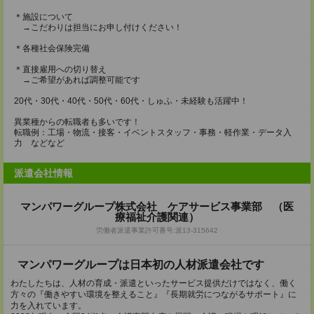
＊施設について
→こだわりは担当にお申し付けください！
＊各種社会保険完備
＊直接雇用への切り替え
→ご希望があれば調整可能です
20代・30代・40代・50代・60代・しゅふ・未経験も活躍中！
異業種からの転職者も多いです！
転職例：工場・物流・接客・イベントスタッフ・事務・軽作業・データ入
力 などなど
派遣会社情報
マンパワーグループ株式会社 ケアサービス事業部 （医
療福祉介護関連）
労働者派遣事業許可番号:派13-315642
マンパワーグループは日本初の人材派遣会社です
わたしたちは、人材の育成・派遣といったサービス提供だけではなく、働く
方々の『働きやすい環境を整えること』『長期就労につながるサポート』に
力を入れています。