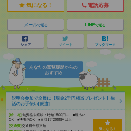
気になる！
電話応募
メール
LINE
で送る
で送る
シェア
ツイート
ブックマーク
あなたの閲覧履歴からの
おすすめ
説明会参加で全員に【現金2千円相当プレゼント】生
活のお手伝い[派遣]
[給 与]
無資格未経験：時給1500円～ ■週払い
OK ■扶養内OK ■日収1万2000円以上
[交通費]
交通費全額支給
気になる！