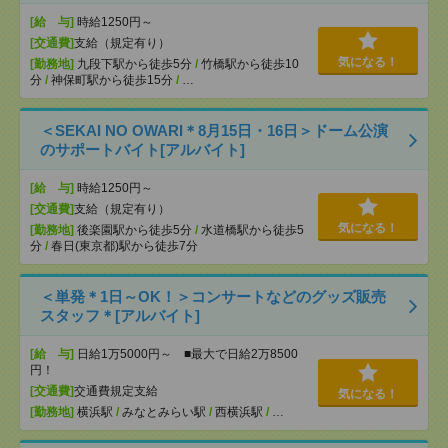
[給 与]
時給1250円～
[交通費]
支給（規定有り）
気になる！
[勤務地]
九段下駅から徒歩5分
/
竹橋駅から徒歩10
分
/
神保町駅から徒歩15分
/
…
＜SEKAI NO OWARI＊8月15日・16日＞ドーム公演
のサポートバイト[アルバイト]
[給 与]
時給1250円～
[交通費]
支給（規定有り）
気になる！
[勤務地]
後楽園駅から徒歩5分
/
水道橋駅から徒歩5
分
/
春日(東京都)駅から徒歩7分
＜単発＊1日～OK！＞コンサートなどのグッズ販売
スタッフ＊[アルバイト]
[給 与]
日給1万5000円～ ■最大で日給2万8500
円！
[交通費]
交通費規定支給
気になる！
[勤務地]
横浜駅
/
みなとみらい駅
/
西横浜駅
/
…