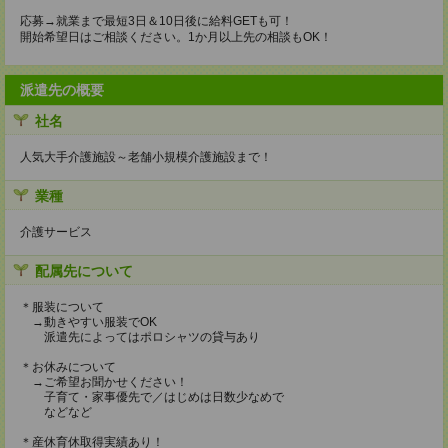
応募→就業まで最短3日＆10日後に給料GETも可！
開始希望日はご相談ください。1か月以上先の相談もOK！
派遣先の概要
社名
人気大手介護施設～老舗小規模介護施設まで！
業種
介護サービス
配属先について
＊服装について
→動きやすい服装でOK
派遣先によってはポロシャツの貸与あり
＊お休みについて
→ご希望お聞かせください！
子育て・家事優先で／はじめは日数少なめで
などなど
＊産休育休取得実績あり！