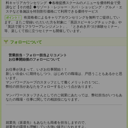
料キャリアカウンセリング ◆各種提携スクールのメニューを優待料金で受
講など【その他】◆リゾート・レジャー・スパ・ショッピング・グルメ・エ
ステなど各施設を特別割引価格にて利用できる優待サービス
有資格者によるキャリアカウンセリングを無料でご提供してい
ポイント！
ます。 またご登録いただいた方を対象に「英語スピーキングチェック会」や
「英語で習うフラワーアレンジメント」、「ときめき片づけ体験セミナー」
等、楽しくて役に立つセミナーも開催しています。
フォローについて
営業担当・フォロー担当よりコメント
お仕事開始後のフォローについて
お仕事が決まって、いざお仕事開始！！
新しい出会いに期待もしつつ、はじめての職場は、戸惑うこともあるかと思
います。
マンパワーグループのスタッフとして働くメリットの１つに、
弊社の担当があなたをフォローするという点があります。
マンパワースタッフさんとしてのご就業にあたっては、弊社担当がいつもあ
なたの職場・仕事に関しての相談役になります。
就業先（派遣先）もあなたも両者を担当しますので、
就業先の環境も理解している強い味方になれますよ。