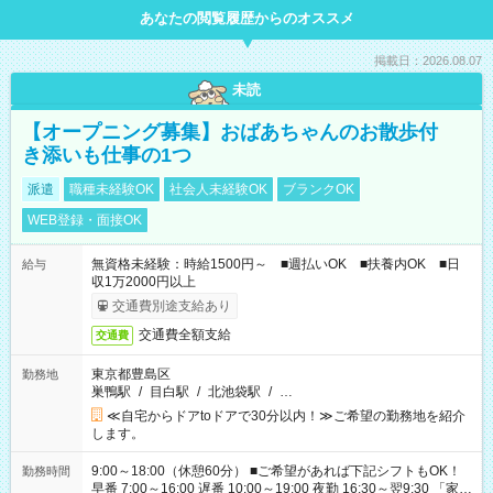
あなたの閲覧履歴からのオススメ
掲載日：2026.08.07
未読
【オープニング募集】おばあちゃんのお散歩付
き添いも仕事の1つ
派遣
職種未経験OK
社会人未経験OK
ブランクOK
WEB登録・面接OK
無資格未経験：時給1500円～ ■週払いOK ■扶養内OK ■日
給与
収1万2000円以上
交通費別途支給あり
交通費全額支給
交通費
東京都豊島区
勤務地
巣鴨駅
/
目白駅
/
北池袋駅
/
…
≪自宅からドアtoドアで30分以内！≫ご希望の勤務地を紹介
します。
9:00～18:00（休憩60分） ■ご希望があれば下記シフトもOK！
勤務時間
早番 7:00～16:00 遅番 10:00～19:00 夜勤 16:30～翌9:30 「家族