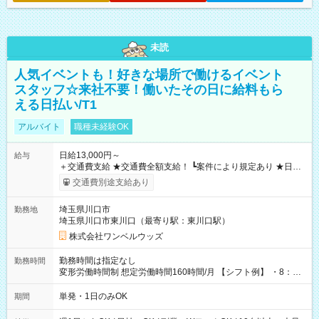
未読
人気イベントも！好きな場所で働けるイベント
スタッフ☆来社不要！働いたその日に給料もら
える日払い/T1
アルバイト
職種未経験OK
日給13,000円～
給与
＋交通費支給 ★交通費全額支給！ ┗案件により規定あり ★日払
いOK！（規定あり） ┗働いたその日に現金GET♪ お仕事後はコ
交通費別途支給あり
ンビニATMから 日払い分を引き落とせます！ 【試用期間】試
用期間なし
埼玉県川口市
勤務地
埼玉県川口市東川口（最寄り駅：東川口駅）
株式会社ワンベルウッズ
勤務時間は指定なし
勤務時間
変形労働時間制 想定労働時間160時間/月 【シフト例】 ・8：00
～21：00
単発・1日のみOK
期間