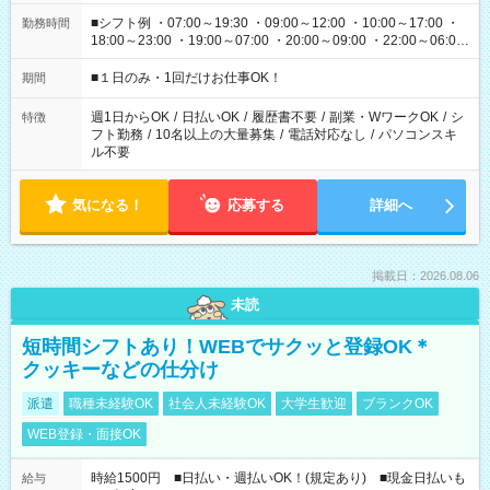
■シフト例 ・07:00～19:30 ・09:00～12:00 ・10:00～17:00 ・
勤務時間
18:00～23:00 ・19:00～07:00 ・20:00～09:00 ・22:00～06:00
etc ★最短で3時間で5,120円のお仕事から 15時間で2万円近く稼
げるお仕事も！ ご希望のお時間に合わせてご紹介！ ※シフトは
■１日のみ・1回だけお仕事OK！
期間
現場によって異なります。 ※勿論、休憩時間はあるのでご安心
ください！
週1日からOK
/
日払いOK
/
履歴書不要
/
副業・WワークOK
/
シ
特徴
フト勤務
/
10名以上の大量募集
/
電話対応なし
/
パソコンスキ
ル不要
気になる！
応募する
詳細へ
掲載日：2026.08.06
未読
短時間シフトあり！WEBでサクッと登録OK＊
クッキーなどの仕分け
派遣
職種未経験OK
社会人未経験OK
大学生歓迎
ブランクOK
WEB登録・面接OK
時給1500円 ■日払い・週払いOK！(規定あり) ■現金日払いも
給与