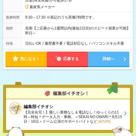
日進(埼玉県)駅から徒歩17分
素材系メーカー
9:30～17:30 ※表記のうち実働7時間です。
勤務時間
長期【ご応募から1週間以内(最短2日目)のスピード就業が可能】
期間
即日～
日払いOK
/
履歴書不要
/
電話対応なし
/
パソコンスキル不要
特徴
気になる！
応募する
詳細へ
編集部イチオシ
【完全在宅！】難しい業務なし＆電話なし！ゆっくりの11
時～時短＊データ入力・事務、＜SEKAI NO OWARI＊8月15
日・16日＞ドーム公演のサポートバイトなど
(8/7UP!)