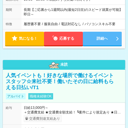
長期【ご応募から1週間以内(最短2日目)のスピード就業が可能】
期間
即日～
履歴書不要
/
服装自由
/
電話対応なし
/
パソコンスキル不要
特徴
気になる！
応募する
詳細へ
未読
人気イベントも！好きな場所で働けるイベント
スタッフ☆来社不要！働いたその日に給料もら
える日払い/T1
アルバイト
職種未経験OK
日給13,000円～
給与
＋交通費支給 ★交通費全額支給！ ┗案件により規定あり ★日払
いOK！（規定あり） ┗働いたその日に現金GET♪ お仕事後はコ
交通費別途支給あり
ンビニATMから 日払い分を引き落とせます！ 【試用期間】試
用期間なし