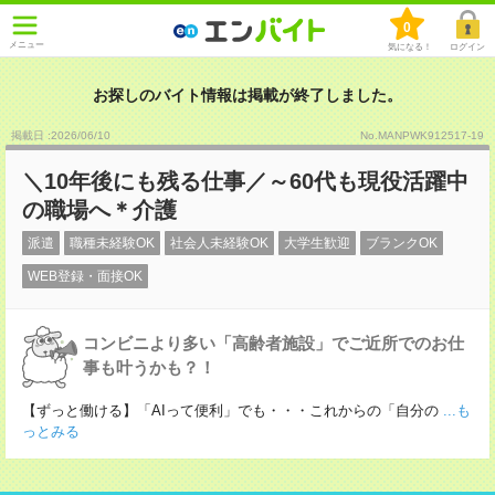
0
メニュー
気になる！
ログイン
お探しのバイト情報は掲載が終了しました。
掲載日 :2026
/
06
/
10
No.MANPWK912517-19
＼10年後にも残る仕事／～60代も現役活躍中
の職場へ＊介護
派遣
職種未経験OK
社会人未経験OK
大学生歓迎
ブランクOK
WEB登録・面接OK
コンビニより多い「高齢者施設」でご近所でのお仕
事も叶うかも？！
【ずっと働ける】「AIって便利」でも・・・これからの「自分の
...も
っとみる