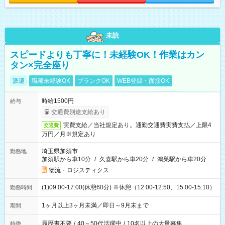
未読
スピードよりも丁寧に！未経験OK！作業はカン
タン×完全座り
派遣
職種未経験OK
ブランクOK
WEB登録・面接OK
時給1500円
給与
交通費別途支給あり
実費支給／当社規定あり。通勤交通費実費支払／上限4
交通費
万円／月※規定あり
埼玉県加須市
勤務地
加須駅から車10分
/
久喜駅から車20分
/
鴻巣駅から車20分
物流・ロジスティクス
(1)09:00-17:00(休憩60分) ※休憩（12:00-12:50、15:00-15:10）
勤務時間
1ヶ月以上3ヶ月未満／即日～9月末まで
期間
履歴書不要
/
40～50代活躍中
/
10名以上の大量募集
特徴