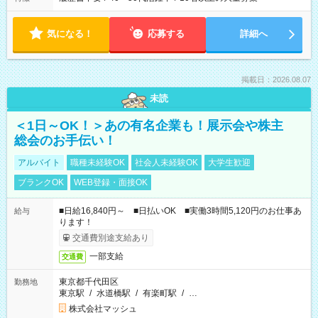
気になる！
応募する
詳細へ
掲載日：2026.08.07
未読
＜1日～OK！＞あの有名企業も！展示会や株主
総会のお手伝い！
アルバイト
職種未経験OK
社会人未経験OK
大学生歓迎
ブランクOK
WEB登録・面接OK
■日給16,840円～ ■日払いOK ■実働3時間5,120円のお仕事あ
給与
ります！
交通費別途支給あり
一部支給
交通費
東京都千代田区
勤務地
東京駅
/
水道橋駅
/
有楽町駅
/
…
株式会社マッシュ