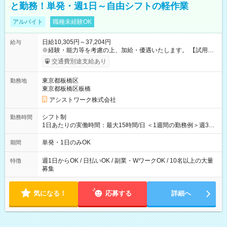
と勤務！単発・週1日～自由シフトの軽作業
アルバイト
職種未経験OK
日給10,305円～37,204円
給与
※経験・能力等を考慮の上、加給・優遇いたします。 【試用期
間】試用期間なし
交通費別途支給あり
東京都板橋区
勤務地
東京都板橋区板橋
アシストワーク株式会社
シフト制
勤務時間
1日あたりの実働時間：最大15時間/日 ＜1週間の勤務例＞週3回
勤務 勤務：月・水・金 休み：火・木・土・日 好きな時にお仕事
可能です！ ※1日あたりの最大実働時間は日勤、夜勤共に勤務し
単発・1日のみOK
期間
た時間になります。
週1日からOK / 日払いOK / 副業・WワークOK / 10名以上の大量
特徴
募集
気になる！
応募する
詳細へ