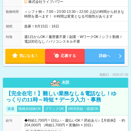
株式会社ライブパワー
＜シフト例＞ 7:00～23:00 13:30～22:00 上記の時間から好きな
勤務時間
時間を選べます！ ※時間は変更となる可能性があります
急募！8月15日・16日
期間
週1日からOK
/
履歴書不要
/
副業・WワークOK
/
シフト勤務
/
特徴
電話対応なし
/
パソコンスキル不要
気になる！
応募する
詳細へ
掲載日：2026.07.29
未読
【完全在宅！】難しい業務なし＆電話なし！ゆ
っくりの11時～時短＊データ入力・事務
派遣
職種未経験OK
ブランクOK
WEB登録・面接OK
◆時給1,700円＊日払い・週払いOK＊昇給あり♪【月収例】 ・約
給与
204,000円 （時給1,700円 × 実働6h × 20日）