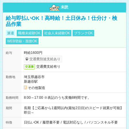
未読
給与即払いOK！高時給！土日休み！仕分け・検
品作業
派遣
職種未経験OK
社会人未経験OK
ブランクOK
WEB登録・面接OK
時給1600円
給与
交通費別途支給あり
交通費支給有り
交通費
埼玉県越谷市
勤務地
新越谷駅
その他製造
8:00～17:00 ※表記のうち実働8時間です。
勤務時間
長期【ご応募から1週間以内(最短2日目)のスピード就業が可能】
期間
即日～
日払いOK
/
履歴書不要
/
電話対応なし
/
パソコンスキル不要
特徴