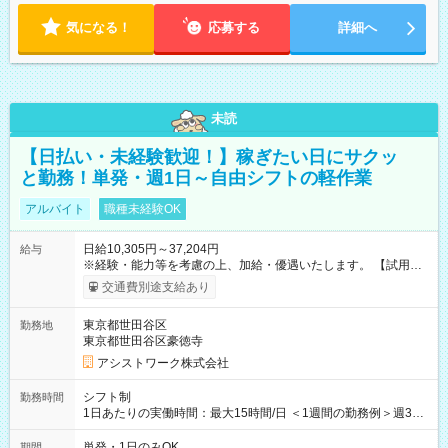
気になる！
応募する
詳細へ
未読
【日払い・未経験歓迎！】稼ぎたい日にサクッ
と勤務！単発・週1日～自由シフトの軽作業
アルバイト
職種未経験OK
日給10,305円～37,204円
給与
※経験・能力等を考慮の上、加給・優遇いたします。 【試用期
間】試用期間なし
交通費別途支給あり
東京都世田谷区
勤務地
東京都世田谷区豪徳寺
アシストワーク株式会社
シフト制
勤務時間
1日あたりの実働時間：最大15時間/日 ＜1週間の勤務例＞週3回
勤務 勤務：月・水・金 休み：火・木・土・日 好きな時にお仕事
可能です！ ※1日あたりの最大実働時間は日勤、夜勤共に勤務し
単発・1日のみOK
期間