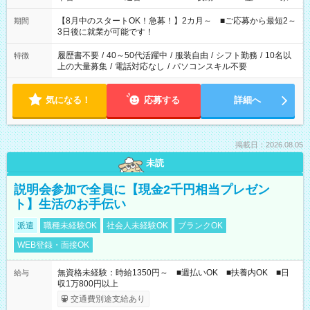
と休みを合わせたい」 「余裕を持って夕飯の準備がしたい」
「できれば残業はしたくない」 など、ご希望を教えてください
【8月中のスタートOK！急募！】2カ月～ ■ご応募から最短2～
期間
ね。 ※Wワーク希望の方へ 今ご覧のお仕事で希望する勤務時間
3日後に就業が可能です！
と、もう1つのお仕事の勤務時間。 合計で週40時間を超える場
合は応募できません。
履歴書不要
/
40～50代活躍中
/
服装自由
/
シフト勤務
/
10名以
特徴
上の大量募集
/
電話対応なし
/
パソコンスキル不要
気になる！
応募する
詳細へ
掲載日：2026.08.05
未読
説明会参加で全員に【現金2千円相当プレゼン
ト】生活のお手伝い
派遣
職種未経験OK
社会人未経験OK
ブランクOK
WEB登録・面接OK
無資格未経験：時給1350円～ ■週払いOK ■扶養内OK ■日
給与
収1万800円以上
交通費別途支給あり