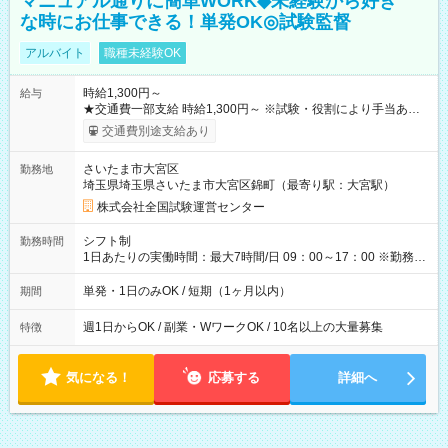
マニュアル通りに簡単WORK◆未経験から好き
な時にお仕事できる！単発OK◎試験監督
アルバイト
職種未経験OK
時給1,300円～
給与
★交通費一部支給 時給1,300円～ ※試験・役割により手当あり
※勤務回数により昇給あり 【即給（前払い）オプションあ
交通費別途支給あり
り！】 希望される場合、勤務から1週間ほどで給与の一部を受け
取れます。 ※手数料418円がかかります。 【過去試験日の収入
さいたま市大宮区
勤務地
例】 ・河合塾模擬試験 8:30～17:30（休憩1時間） 時給1,300円
埼玉県埼玉県さいたま市大宮区錦町（最寄り駅：大宮駅）
×8時間＝日収10,400円＋交通費 ※当日の役割により時給＋100
円の場合あり ・国家試験 7:00～13:30（休憩なし） 時給1,300
株式会社全国試験運営センター
円（役割手当＋100円）×6時間＝日収8,400円＋交通費 【試用期
間】試用期間なし
シフト制
勤務時間
1日あたりの実働時間：最大7時間/日 09：00～17：00 ※勤務時
間は 試験により異なります。
単発・1日のみOK / 短期（1ヶ月以内）
期間
週1日からOK / 副業・WワークOK / 10名以上の大量募集
特徴
気になる！
応募する
詳細へ