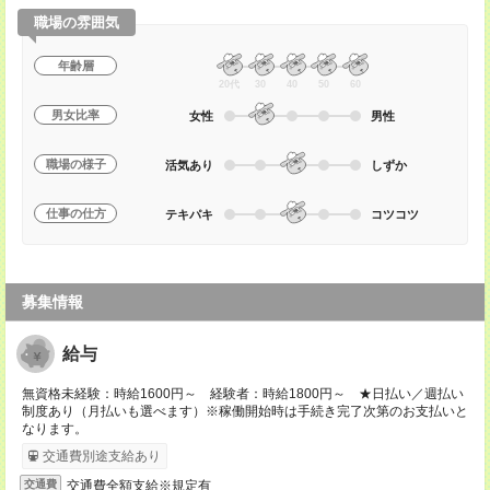
職場の雰囲気
年齢層
20代
30
40
50
60
男女比率
女性
男性
職場の様子
活気あり
しずか
仕事の仕方
テキパキ
コツコツ
募集情報
給与
無資格未経験：時給1600円～ 経験者：時給1800円～ ★日払い／週払い
制度あり（月払いも選べます）※稼働開始時は手続き完了次第のお支払いと
なります。
交通費別途支給あり
交通費全額支給※規定有
交通費