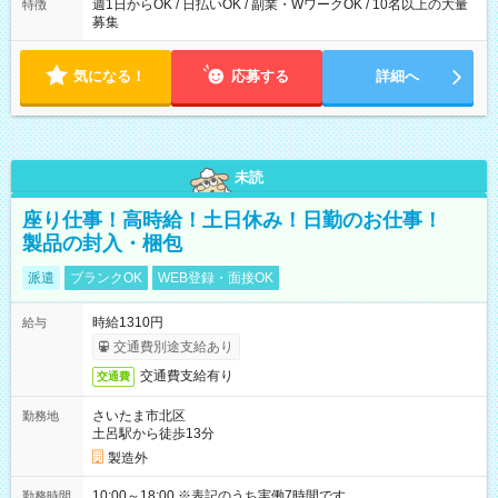
週1日からOK / 日払いOK / 副業・WワークOK / 10名以上の大量
特徴
募集
気になる！
応募する
詳細へ
未読
座り仕事！高時給！土日休み！日勤のお仕事！
製品の封入・梱包
派遣
ブランクOK
WEB登録・面接OK
時給1310円
給与
交通費別途支給あり
交通費支給有り
交通費
さいたま市北区
勤務地
土呂駅から徒歩13分
製造外
10:00～18:00 ※表記のうち実働7時間です。
勤務時間