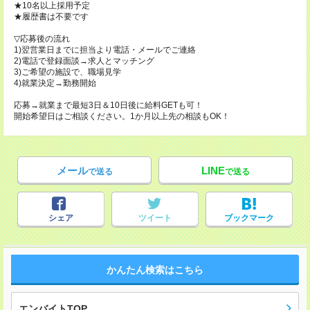
★10名以上採用予定
★履歴書は不要です
▽応募後の流れ
1)翌営業日までに担当より電話・メールでご連絡
2)電話で登録面談→求人とマッチング
3)ご希望の施設で、職場見学
4)就業決定→勤務開始
応募→就業まで最短3日＆10日後に給料GETも可！
開始希望日はご相談ください。1か月以上先の相談もOK！
メール
LINE
で送る
で送る
シェア
ツイート
ブックマーク
かんたん検索はこちら
エンバイトTOP