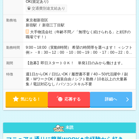
OK(規定あり)
交通費別途支給あり
東京都新宿区
勤務地
新宿駅
/
新宿三丁目駅
大手物流会社（年齢不問／「無理なく続けられる」と好評の
職場です！）
9:00～18:00（実動8時間） 希望の時間帯を選べます！ ＜シフト
勤務時間
例＞ ・8：30～12：00 ・10：00～19：00 ・17：00～22：00
・13：00～22：00 ・22：00～翌6：00 など
【急募】即日スタートＯＫ！ 単発1日のみから働けます。
期間
週1日からOK
/
日払いOK
/
履歴書不要
/
40～50代活躍中
/
副
特徴
業・WワークOK
/
服装自由
/
シフト勤務
/
10名以上の大量募
集
/
電話対応なし
/
パソコンスキル不要
気になる！
応募する
詳細へ
未読