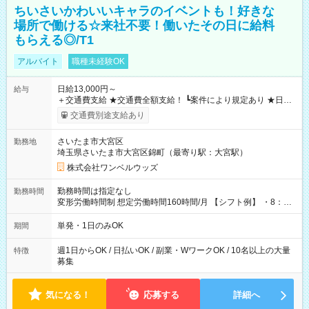
ちいさいかわいいキャラのイベントも！好きな
場所で働ける☆来社不要！働いたその日に給料
もらえる◎/T1
アルバイト
職種未経験OK
日給13,000円～
給与
＋交通費支給 ★交通費全額支給！ ┗案件により規定あり ★日払
いOK！（規定あり） ┗働いたその日に現金GET♪ お仕事後はコ
交通費別途支給あり
ンビニATMから 日払い分を引き落とせます！ 【試用期間】試
用期間なし
さいたま市大宮区
勤務地
埼玉県さいたま市大宮区錦町（最寄り駅：大宮駅）
株式会社ワンベルウッズ
勤務時間は指定なし
勤務時間
変形労働時間制 想定労働時間160時間/月 【シフト例】 ・8：00
～21：00
単発・1日のみOK
期間
週1日からOK / 日払いOK / 副業・WワークOK / 10名以上の大量
特徴
募集
気になる！
応募する
詳細へ