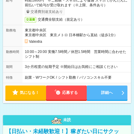
時給1800円 ※ご経験・スキルにより優遇 スマホでかんたんに
給与
前払いで給与が受け取れます（※上限、条件あり）
交通費別途支給あり
交通費全額支給（規定あり）
交通費
東京都中央区
勤務地
東京都中央区 東京メトロ 日本橋駅から直結（徒歩1分）
Valextra
10:00～20:00 実働7.5時間／休憩1.5時間 営業時間に合わせた
勤務時間
シフト制
3か月程度の短期予定 ※開始日はお気軽にご相談ください
期間
副業・WワークOK
/
シフト勤務
/
パソコンスキル不要
特徴
気になる！
応募する
詳細へ
未読
【日払い・未経験歓迎！】稼ぎたい日にサクッ