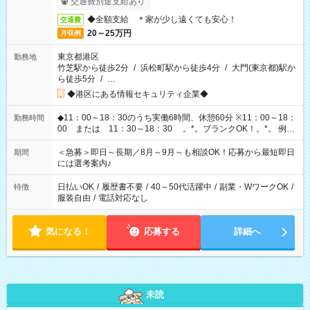
交通費別途支給あり
◆全額支給 ＊家が少し遠くても安心！
交通費
20～25万円
月収例
東京都港区
勤務地
竹芝駅から徒歩2分
/
浜松町駅から徒歩4分
/
大門(東京都)駅か
ら徒歩5分
/
…
◆港区にある情報セキュリティ企業◆
◆11：00～18：30のうち実働6時間、休憩60分 ※11：00～18：
勤務時間
00 または 11：30～18：30 。*。ブランクOK！。*。 例え
ば前職が、 在宅/財団法人/事務/コールセンター/受付/販売/カフェ
スタッフ スイーツ販売/ホテルフロント/化粧品販売/など 様々な
＜急募＞即日～長期／8月～9月～も相談OK！応募から最短即日
期間
業界から入社して活躍されています♪
には選考案内♪
日払いOK
/
履歴書不要
/
40～50代活躍中
/
副業・WワークOK
/
特徴
服装自由
/
電話対応なし
気になる！
応募する
詳細へ
未読