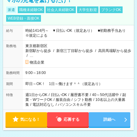
マホの充電を繋げるだけ！
派遣
職種未経験OK
社会人未経験OK
大学生歓迎
ブランクOK
WEB登録・面接OK
時給1414円～ ▼日払いOK（規定あり） ■初勤務手当あり
給与
※規定による
東京都新宿区
勤務地
新宿駅から徒歩
/
新宿三丁目駅から徒歩
/
高田馬場駅から徒歩
/
…
物流企業
9:00～18:00
勤務時間
即日～OK！ 1日～働けます＾＾（規定あり）
期間
週1日からOK
/
日払いOK
/
履歴書不要
/
40～50代活躍中
/
副
特徴
業・WワークOK
/
服装自由
/
シフト勤務
/
10名以上の大量募
集
/
電話対応なし
/
パソコンスキル不要
気になる！
応募する
詳細へ