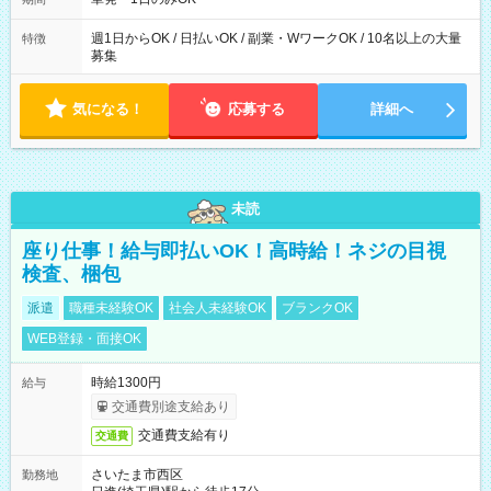
た時間になります。
週1日からOK / 日払いOK / 副業・WワークOK / 10名以上の大量
特徴
募集
気になる！
応募する
詳細へ
未読
座り仕事！給与即払いOK！高時給！ネジの目視
検査、梱包
派遣
職種未経験OK
社会人未経験OK
ブランクOK
WEB登録・面接OK
時給1300円
給与
交通費別途支給あり
交通費支給有り
交通費
さいたま市西区
勤務地