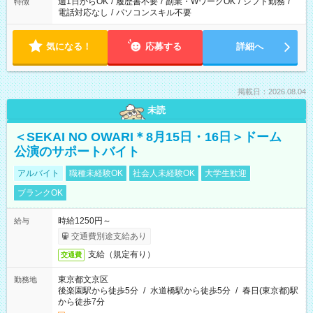
週1日からOK
/
履歴書不要
/
副業・WワークOK
/
シフト勤務
/
特徴
電話対応なし
/
パソコンスキル不要
気になる！
応募する
詳細へ
掲載日：2026.08.04
未読
＜SEKAI NO OWARI＊8月15日・16日＞ドーム
公演のサポートバイト
アルバイト
職種未経験OK
社会人未経験OK
大学生歓迎
ブランクOK
時給1250円～
給与
交通費別途支給あり
支給（規定有り）
交通費
東京都文京区
勤務地
後楽園駅から徒歩5分
/
水道橋駅から徒歩5分
/
春日(東京都)駅
から徒歩7分