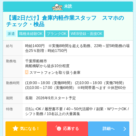
未読
【週2日だけ】倉庫内軽作業スタッフ スマホの
チェック・検品
派遣
職種未経験OK
ブランクOK
WEB登録・面接OK
時給1400円 ※実働8時間を超える勤務、22時～翌5時勤務の場
給与
合25％割増：時給1750円
千葉県船橋市
勤務地
南船橋駅から徒歩10分程度
スマートフォンを取り扱う倉庫
(1)9:00～18:00（実働8時間） (2)10:00～18:00（実働7時間）
勤務時間
(3)10:00～17:00（実働6時間） ※時間帯選べます ※休憩60分
長期 2026年9月スタート予定
期間
日払いOK
/
履歴書不要
/
40～50代活躍中
/
副業・WワークOK
/
特徴
シフト勤務
/
10名以上の大量募集
気になる！
応募する
詳細へ