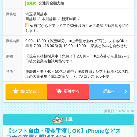
交通費全額支給
交通費
埼玉県川越市
勤務地
川越駅
/
本川越駅
/
新河岸駅
/
…
≪自宅からドアtoドアで30分以内！≫ご希望の勤務地を紹介
します。
9:00～18:00（休憩60分） ■ご希望があれば下記シフトもOK！
勤務時間
早番 7:00～16:00 遅番 10:00～19:00 「家族と休みを合わせた
い」 「余裕を持って夕飯の準備がしたい」 「できれば残業はし
たくない」 など、ご希望を教えてくださいね。 ※Wワーク希望
【現在も積極採用中！急募！】2カ月～ ■ご応募から最短2～3
期間
の方へ 今ご覧のお仕事で希望する勤務時間と、もう1つのお仕事
日後の就業も相談可能です！
の勤務時間。 合計で週40時間を超える場合は応募できません。
履歴書不要
/
40～50代活躍中
/
服装自由
/
シフト勤務
/
10名以
特徴
上の大量募集
/
電話対応なし
/
パソコンスキル不要
気になる！
応募する
詳細へ
掲載日：2026.07.30
未読
【シフト自由・現金手渡しOK】iPhoneなどス