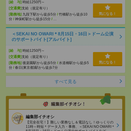
[給 与]
時給1250円～
[交通費]
支給（規定有り）
気になる！
[勤務地]
九段下駅から徒歩5分
/
竹橋駅から徒歩10
分
/
神保町駅から徒歩15分
/
…
＜SEKAI NO OWARI＊8月15日・16日＞ドーム公演
のサポートバイト[アルバイト]
[給 与]
時給1250円～
[交通費]
支給（規定有り）
気になる！
[勤務地]
後楽園駅から徒歩5分
/
水道橋駅から徒歩5
分
/
春日(東京都)駅から徒歩7分
すべて見る
編集部イチオシ
【完全在宅！】難しい業務なし＆電話なし！ゆっくりの
11時～時短＊データ入力・事務、＜SEKAI NO OWARI＊