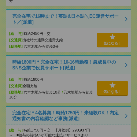
分
完全在宅で16時まで！英語&日本語＼EC運営サポー
ト／[派遣]
[給 与]
時給2450円＋交
[交通費]
出社時の通勤交通費支給
気になる！
[勤務地]
六本木駅から徒歩3分
時給1800円＊完全在宅！10-16時勤務！急成長中の
SNS企業で役員サポート[派遣]
[給 与]
時給1800円
[交通費]
全額支給
気になる！
[勤務地]
六本木駅から徒歩10分
/
乃木坂駅から徒歩
10分
完全在宅＊4名募集！時給1750円！未経験OK！内定
通知書の内容確認など事務[派遣]
[給 与]
時給1750円＋交 【月収例】290,937円
～ ■給与の前払いが可能な速払いサービスあり