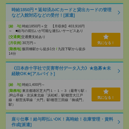
時給1850円＊返却済みICカードと貸出カードの管理
など入館対応などの受付！[派遣]
[給 与]
時給1850円＋交 【月収例】403,916円
～ ■給与の前払いが可能な速払いサービスあり
[交通費]
交通費支給あり
[月収例]
30万円～
気になる！
[勤務地]
飯田橋駅から徒歩1分
/
九段下駅から徒歩
14分
《日本赤十字社で災害寄付データ入力》★急募★未
経験OK★[アルバイト]
[給 与]
時給1,400円～
[勤務地]
東京都港区芝大門１－１－３（最寄り駅：
JR山手線・京浜東北線「浜松町」駅/都営大江戸
気になる！
線・都営浅草線「⼤⾨」駅/都営三田線「御成⾨」
駅）
座り仕事！給与即払いOK！高時給！在庫管理・資料
作成[派遣]