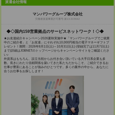
派遣会社情報
マンパワーグループ株式会社
労働者派遣事業許可番号:派13-315642
◆◇国内159営業拠点のサービスネットワーク！◇◆
★お友達紹介キャンペーン2026夏秋実施中★「マンパワーグループでご就業
中のご紹介者」と「お友達」にそれぞれ10,000円相当の電子マネーギフトプ
レゼント！期間：2026年8月1日(土)～10月31日(土) (登録完了は11月7日(土)
まで)詳細はJOBNETのトップページからキャンペーンサイトをご確認くださ
い♪
外資系はもちろん、設立当初からお付き合い頂いている大手日系企業も多
数。長きにわたり信頼関係を築いてきた私たちだからこそ、ご紹介できるお
仕事が豊富にあることが強みのひとつです。多くの案件の中から、あなたに
合うお仕事をお探しします！