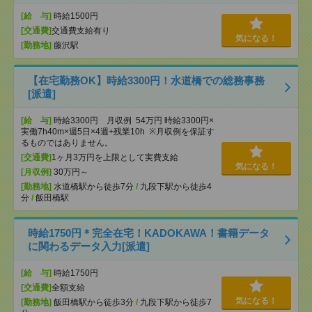
[給 与]
時給1500円
[交通費]
交通費支給有り
気になる！
[勤務地]
藤沢駅
【在宅勤務OK】時給3300円！水道橋での総務事務
[派遣]
[給 与]
時給3300円 月収例 54万円 時給3300円×
実働7h40m×週5日×4週+残業10h ※月収例を保証す
るものではありません。
[交通費]
1ヶ月3万円を上限として実費支給
気になる！
[月収例]
30万円～
[勤務地]
水道橋駅から徒歩7分
/
九段下駅から徒歩4
分
/
飯田橋駅
時給1750円＊完全在宅！KADOKAWA！書籍データ
に関わるデータ入力[派遣]
[給 与]
時給1750円
[交通費]
全額支給
気になる！
[勤務地]
飯田橋駅から徒歩3分
/
九段下駅から徒歩7