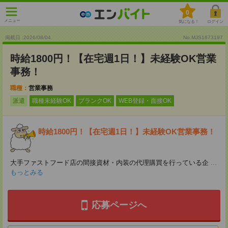
0
メニュー
気になる！
ログイン
掲載日 :2026
/
08
/
04
No.MJS1673197
時給1800円！【在宅週1日！】未経験OK営業
事務！
職種：
営業事務
派遣
職種未経験OK
ブランクOK
WEB登録・面接OK
時給1800円！【在宅週1日！】未経験OK営業事務！
大手ファストフード店の間接資材・内装の代理購買を行っている企
...
もっとみる
応募ページへ