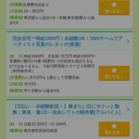
[交通費]
交通費支給あり
[月収例]
25～30万円
気になる！
[勤務地]
東京駅から徒歩1分
/
京橋(東京都)駅から徒
歩5分
完全在宅＊時給1900円！未経験OK！SNSチームでア
ーティスト写真のレタッチ[派遣]
[給 与]
時給1900円 月収例 31万円 時給1900円×
実働8h×週5日×4週+残業5h ※月収例を保証するも
のではありません。※給与即受取りサービス利用可
（利用条件有）
気になる！
[交通費]
1ヶ月3万円を上限として実費支給
[月収例]
30万円～
[勤務地]
市ケ谷駅から徒歩3分
【日払い・未経験歓迎！】稼ぎたい日にサクッと勤
務！単発・週1日～自由シフトの軽作業[アルバイト]
[給 与]
日給10,305円～37,204円
[勤務地]
東京都世田谷区経堂
気になる！