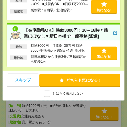
給与
[交通費]
交通費全額支給
気になる！
いOK ■扶養内OK ■日収1万2000円
[勤務地]
巣鴨駅
以上
/
目白駅
/
北池袋駅
/
…
巣鴨駅 / 目白駅 / 北池袋駅 / …
気になる!
勤務地
【在宅勤務OK】時給3000円！10～16時＊残業ほぼな
し▼新日本橋で一般事務[派遣]
【在宅勤務OK】時給3000円！10～16時＊残
業ほぼなし▼新日本橋で一般事務[派遣]
[給 与]
時給3000円 月収例 30万円 時給3000円×
実働5h×週5日×4週 ※月収例を保証するものではあ
時給3000円 月収例 30万円 時給
給与
りません。※給与即受取りサービス利用可（利用条
3000円×実働5h×週5日×4週 ※月収例
件有）
を保証するものではありません。※給
新日本橋駅から徒歩3分 / 三越前駅か
気になる!
勤務地
[交通費]
1ヶ月3万円を上限として実費支給
与即受取りサービス利用可（利用条件
気になる！
ら徒歩1分
[月収例]
30万円～
有）
[勤務地]
新日本橋駅から徒歩3分
/
三越前駅から徒
歩1分
スキップ
どちらも気になる！
時給1900円！ピタッと16時まで＊時短のお仕事＊船
しばらく表示しない
積書類の確認など[派遣]
[給 与]
時給1900円＋交 ■給与の前払いが可能な
速払いサービスあり
[交通費]
交通費支給あり
気になる！
[勤務地]
品川駅から徒歩5分