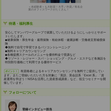
＜未経験者＞も大歓迎！大手／外資／有名企
業のオフィスワークがたくさん！
待遇・福利厚生
安心してマンパワーグループで就業していただけるようにしっかりとサポー
トいたします。
◆健康保険・厚生年金・雇用保険・有給休暇・健康診断・労働者災害補償保
険
◆無料で自宅で学習できるパソコントレーニング
◆無料キャリアカウンセリング
◆各種提携スクールのメニューを優待料金で受講など
◆リゾート・レジャー・スパ・ショッピング・グルメ・エステなど各施設を
特別割引価格にて利用できる優待サービス
有資格者によるキャリアカウンセリングを無料でご提供してい
ポイント！
ます。またご登録いただいた方を対象に「英語、英会話系「Excel 系」「資
産運用を学ぼう！NISAを活用した資産形成講座」など、役立つセミナーを開
催しています。
フォローについて
登録インタビュー担当