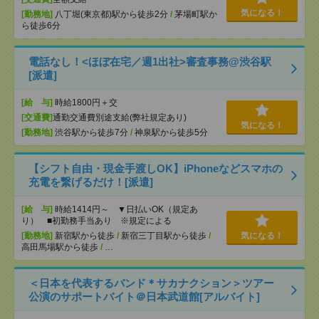
気になる！
[勤務地]
八丁堀(東京都)駅から徒歩2分
/
茅場町駅か
ら徒歩6分
電話なし！<ほぼ在宅／週1出社>審査事務@渋谷駅
[派遣]
[給 与]
時給1800円＋交
[交通費]
通勤交通費別途支給(弊社規定あり)
気になる！
[勤務地]
渋谷駅から徒歩7分
/
神泉駅から徒歩5分
【シフト自由・現金手渡しOK】iPhoneなどスマホの
充電を繋げるだけ！[派遣]
[給 与]
時給1414円～ ▼日払いOK（規定あ
り） ■初勤務手当あり ※規定による
[勤務地]
新宿駅から徒歩
/
新宿三丁目駅から徒歩
/
気になる！
高田馬場駅から徒歩
/
…
＜日本を代表するバンド＊サカナクション＞ツアー
公演のサポートバイト＠日本武道館[アルバイト]