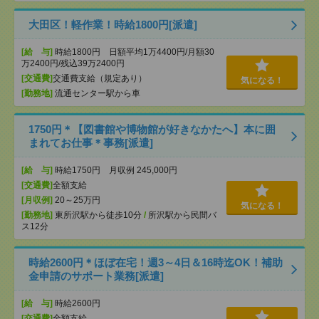
大田区！軽作業！時給1800円[派遣]
[給 与]
時給1800円 日額平均1万4400円/月額30
万2400円/残込39万2400円
[交通費]
交通費支給（規定あり）
気になる！
[勤務地]
流通センター駅から車
1750円＊【図書館や博物館が好きなかたへ】本に囲
まれてお仕事＊事務[派遣]
[給 与]
時給1750円 月収例 245,000円
[交通費]
全額支給
[月収例]
20～25万円
気になる！
[勤務地]
東所沢駅から徒歩10分
/
所沢駅から民間バ
ス12分
時給2600円＊ほぼ在宅！週3～4日＆16時迄OK！補助
金申請のサポート業務[派遣]
[給 与]
時給2600円
[交通費]
全額支給