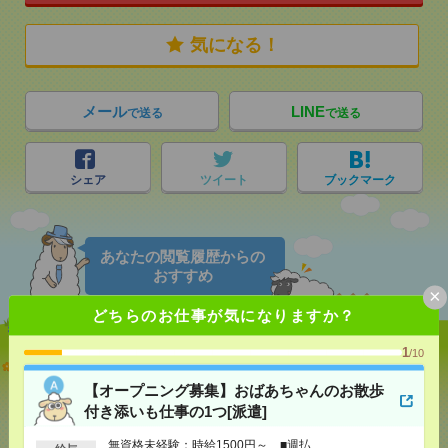
気になる！
メール
LINE
で送る
で送る
シェア
ツイート
ブックマーク
あなたの閲覧履歴からの
おすすめ
×
どちらのお仕事が気になりますか？
1
/10
【オープニング募集】おばあちゃんのお散歩付き添
いも仕事の1つ[派遣]
【オープニング募集】おばあちゃんのお散歩
付き添いも仕事の1つ[派遣]
[給 与]
無資格未経験：時給1500円～ ■週払い
OK ■扶養内OK ■日収1万2000円以上
無資格未経験：時給1500円～ ■週払