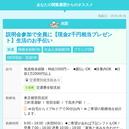
あなたの閲覧履歴からのオススメ
掲載日：2026.08.06
未読
説明会参加で全員に【現金2千円相当プレゼン
ト】生活のお手伝い
派遣
職種未経験OK
社会人未経験OK
ブランクOK
WEB登録・面接OK
無資格未経験：時給1500円～ ■週払いOK ■扶養内OK ■日
給与
収1万2000円以上
交通費別途支給あり
交通費全額支給
交通費
東京都世田谷区
勤務地
三軒茶屋駅
/
世田谷駅
/
下高井戸駅
/
…
≪自宅からドアtoドアで30分以内！≫ご希望の勤務地を紹介
します。
9:00～18:00（休憩60分） ■ご希望があれば下記シフトもOK！
勤務時間
早番 7:00～16:00 遅番 10:00～19:00 「家族と休みを合わせた