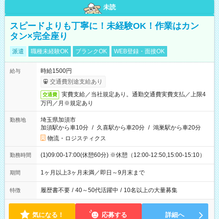
未読
スピードよりも丁寧に！未経験OK！作業はカン
タン×完全座り
派遣
職種未経験OK
ブランクOK
WEB登録・面接OK
時給1500円
給与
交通費別途支給あり
実費支給／当社規定あり。通勤交通費実費支払／上限4
交通費
万円／月※規定あり
埼玉県加須市
勤務地
加須駅から車10分
/
久喜駅から車20分
/
鴻巣駅から車20分
物流・ロジスティクス
(1)09:00-17:00(休憩60分) ※休憩（12:00-12:50,15:00-15:10）
勤務時間
1ヶ月以上3ヶ月未満／即日～9月末まで
期間
履歴書不要
/
40～50代活躍中
/
10名以上の大量募集
特徴
気になる！
応募する
詳細へ