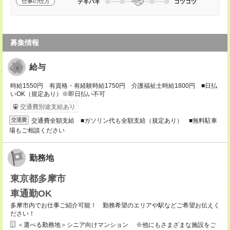
仕事の仕方
テキパキ
コツコツ
募集情報
給与
時給1550円 有資格・有経験時給1750円 介護福祉士時給1800円 ■日払
いOK（規定あり）※即日払い不可
交通費別途支給あり
交通費全額支給 ■ガソリン代も全額支給（規定あり） ■無料駐車
交通費
場もご相談ください
勤務地
東京都多摩市
車通勤OK
多摩市内でお仕事ご紹介可能！ 勤務希望のエリアや駅などご希望お伝えく
ださい！
＜選べる勤務地＞シニア向けマンション ※他にもさまざまな施設をご