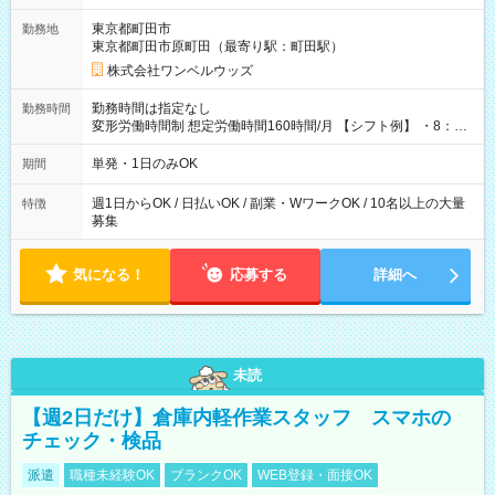
用期間なし
東京都町田市
勤務地
東京都町田市原町田（最寄り駅：町田駅）
株式会社ワンベルウッズ
勤務時間は指定なし
勤務時間
変形労働時間制 想定労働時間160時間/月 【シフト例】 ・8：00
～21：00
単発・1日のみOK
期間
週1日からOK / 日払いOK / 副業・WワークOK / 10名以上の大量
特徴
募集
気になる！
応募する
詳細へ
未読
【週2日だけ】倉庫内軽作業スタッフ スマホの
チェック・検品
派遣
職種未経験OK
ブランクOK
WEB登録・面接OK