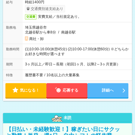
時給1400円
給与
交通費別途支給あり
実費支給／当社規定あり。
交通費
埼玉県越谷市
勤務地
北越谷駅から車8分
/
南越谷駅
商社・卸
(1)10:00-16:00(休憩45分) (2)10:00-17:00(休憩60分) ※どちらか
勤務時間
お好きな時間が選べます
3ヶ月以上／即日～長期（初回1ヶ月、以降2～3ヶ月更新）
期間
履歴書不要
/
10名以上の大量募集
特徴
気になる！
応募する
詳細へ
未読
【日払い・未経験歓迎！】稼ぎたい日にサクッ