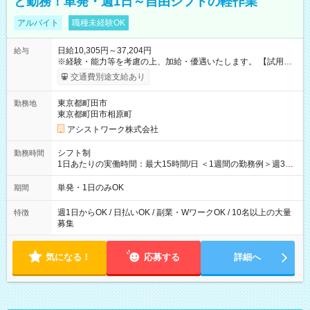
と勤務！単発・週1日～自由シフトの軽作業
アルバイト
職種未経験OK
日給10,305円～37,204円
給与
※経験・能力等を考慮の上、加給・優遇いたします。 【試用期
間】試用期間なし
交通費別途支給あり
東京都町田市
勤務地
東京都町田市相原町
アシストワーク株式会社
シフト制
勤務時間
1日あたりの実働時間：最大15時間/日 ＜1週間の勤務例＞週3回
勤務 勤務：月・水・金 休み：火・木・土・日 好きな時にお仕事
可能です！ ※1日あたりの最大実働時間は日勤、夜勤共に勤務し
単発・1日のみOK
期間
た時間になります。
週1日からOK / 日払いOK / 副業・WワークOK / 10名以上の大量
特徴
募集
気になる！
応募する
詳細へ