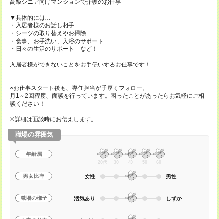
高級シニア向けマンションで介護のお仕事
▼具体的には…
・入居者様のお話し相手
・シーツの取り替えやお掃除
・食事、お手洗い、入浴のサポート
・日々の生活のサポート など！
入居者様ができないことをお手伝いするお仕事です！
○お仕事スタート後も、専任担当が手厚くフォロー。
月1～2回程度、面談を行っています。困ったことがあったらお気軽にご相
談ください！
※詳細は面談時にお伝えします。
職場の雰囲気
年齢層
20代
30
40
50
60
男女比率
女性
男性
職場の様子
活気あり
しずか