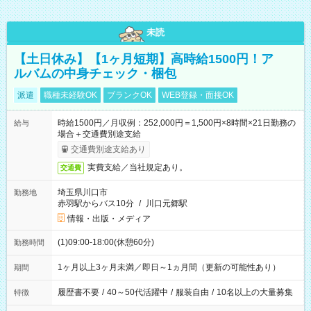
未読
【土日休み】【1ヶ月短期】高時給1500円！ア
ルバムの中身チェック・梱包
派遣
職種未経験OK
ブランクOK
WEB登録・面接OK
時給1500円／月収例：252,000円＝1,500円×8時間×21日勤務の
給与
場合＋交通費別途支給
交通費別途支給あり
実費支給／当社規定あり。
交通費
埼玉県川口市
勤務地
赤羽駅からバス10分
/
川口元郷駅
情報・出版・メディア
(1)09:00-18:00(休憩60分)
勤務時間
1ヶ月以上3ヶ月未満／即日～1ヵ月間（更新の可能性あり）
期間
履歴書不要
/
40～50代活躍中
/
服装自由
/
10名以上の大量募集
特徴