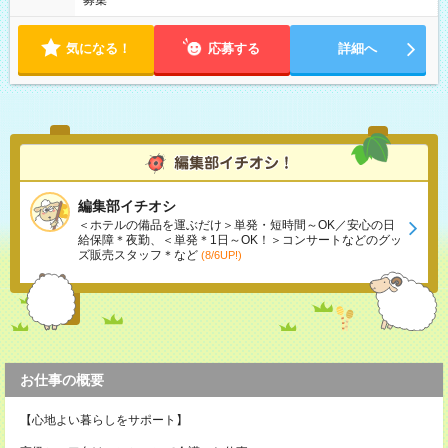
募集
気になる！
応募する
詳細へ
編集部イチオシ
＜ホテルの備品を運ぶだけ＞単発・短時間～OK／安心の日
給保障＊夜勤、＜単発＊1日～OK！＞コンサートなどのグッ
ズ販売スタッフ＊など
(8/6UP!)
お仕事の概要
【心地よい暮らしをサポート】