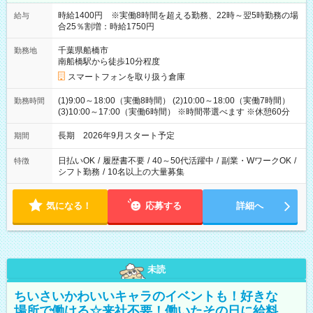
時給1400円 ※実働8時間を超える勤務、22時～翌5時勤務の場
給与
合25％割増：時給1750円
千葉県船橋市
勤務地
南船橋駅から徒歩10分程度
スマートフォンを取り扱う倉庫
(1)9:00～18:00（実働8時間） (2)10:00～18:00（実働7時間）
勤務時間
(3)10:00～17:00（実働6時間） ※時間帯選べます ※休憩60分
長期 2026年9月スタート予定
期間
日払いOK
/
履歴書不要
/
40～50代活躍中
/
副業・WワークOK
/
特徴
シフト勤務
/
10名以上の大量募集
気になる！
応募する
詳細へ
未読
ちいさいかわいいキャラのイベントも！好きな
場所で働ける☆来社不要！働いたその日に給料