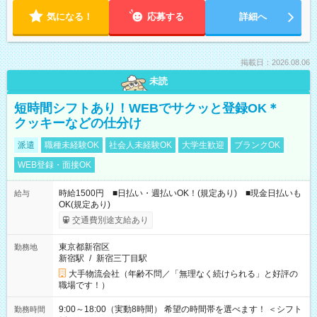
気になる！
応募する
詳細へ
掲載日：2026.08.06
未読
短時間シフトあり！WEBでサクッと登録OK＊
クッキーなどの仕分け
派遣
職種未経験OK
社会人未経験OK
大学生歓迎
ブランクOK
WEB登録・面接OK
時給1500円 ■日払い・週払いOK！(規定あり) ■現金日払いも
給与
OK(規定あり)
交通費別途支給あり
東京都新宿区
勤務地
新宿駅
/
新宿三丁目駅
大手物流会社（年齢不問／「無理なく続けられる」と好評の
職場です！）
9:00～18:00（実動8時間） 希望の時間帯を選べます！ ＜シフト
勤務時間