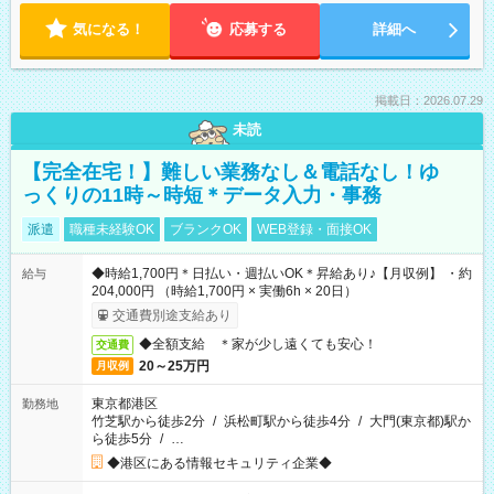
気になる！
応募する
詳細へ
掲載日：2026.07.29
未読
【完全在宅！】難しい業務なし＆電話なし！ゆ
っくりの11時～時短＊データ入力・事務
派遣
職種未経験OK
ブランクOK
WEB登録・面接OK
◆時給1,700円＊日払い・週払いOK＊昇給あり♪【月収例】 ・約
給与
204,000円 （時給1,700円 × 実働6h × 20日）
交通費別途支給あり
◆全額支給 ＊家が少し遠くても安心！
交通費
20～25万円
月収例
東京都港区
勤務地
竹芝駅から徒歩2分
/
浜松町駅から徒歩4分
/
大門(東京都)駅か
ら徒歩5分
/
…
◆港区にある情報セキュリティ企業◆