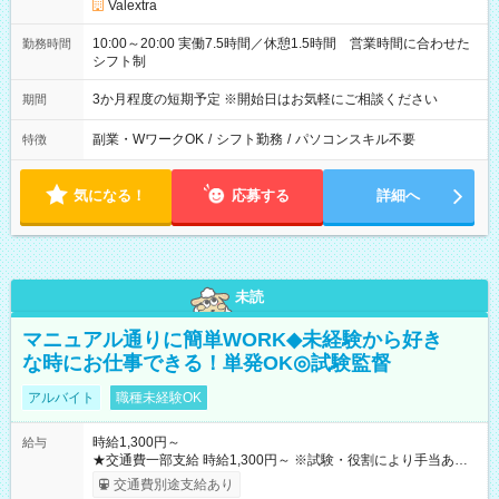
Valextra
10:00～20:00 実働7.5時間／休憩1.5時間 営業時間に合わせた
勤務時間
シフト制
3か月程度の短期予定 ※開始日はお気軽にご相談ください
期間
副業・WワークOK
/
シフト勤務
/
パソコンスキル不要
特徴
気になる！
応募する
詳細へ
未読
マニュアル通りに簡単WORK◆未経験から好き
な時にお仕事できる！単発OK◎試験監督
アルバイト
職種未経験OK
時給1,300円～
給与
★交通費一部支給 時給1,300円～ ※試験・役割により手当あり
※勤務回数により昇給あり 【即給（前払い）オプションあ
交通費別途支給あり
り！】 希望される場合、勤務から1週間ほどで給与の一部を受け