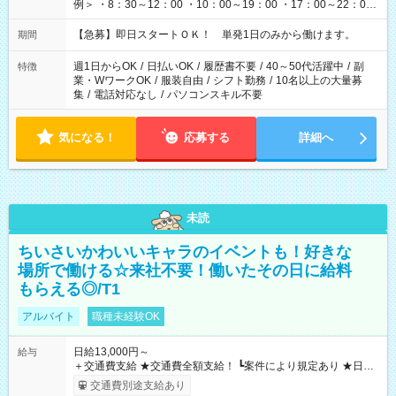
例＞ ・8：30～12：00 ・10：00～19：00 ・17：00～22：00
・13：00～22：00 ・22：00～翌6：00 など
【急募】即日スタートＯＫ！ 単発1日のみから働けます。
期間
週1日からOK
/
日払いOK
/
履歴書不要
/
40～50代活躍中
/
副
特徴
業・WワークOK
/
服装自由
/
シフト勤務
/
10名以上の大量募
集
/
電話対応なし
/
パソコンスキル不要
気になる！
応募する
詳細へ
未読
ちいさいかわいいキャラのイベントも！好きな
場所で働ける☆来社不要！働いたその日に給料
もらえる◎/T1
アルバイト
職種未経験OK
日給13,000円～
給与
＋交通費支給 ★交通費全額支給！ ┗案件により規定あり ★日払
いOK！（規定あり） ┗働いたその日に現金GET♪ お仕事後はコ
交通費別途支給あり
ンビニATMから 日払い分を引き落とせます！ 【試用期間】試