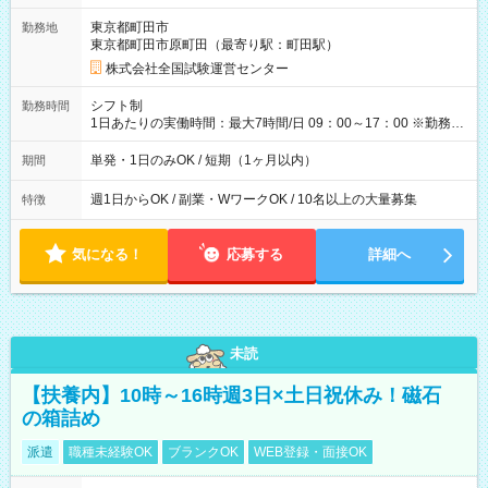
取れます。 ※手数料418円がかかります。 【過去試験日の収入
東京都町田市
勤務地
例】 ・河合塾模擬試験 8:30～17:30（休憩1時間） 時給1,300円
東京都町田市原町田（最寄り駅：町田駅）
×8時間＝日収10,400円＋交通費 ※当日の役割により時給＋100
円の場合あり ・国家試験 7:00～13:30（休憩なし） 時給1,300
株式会社全国試験運営センター
円（役割手当＋100円）×6時間＝日収8,400円＋交通費 【試用期
間】試用期間なし
シフト制
勤務時間
1日あたりの実働時間：最大7時間/日 09：00～17：00 ※勤務時
間は 試験により異なります。
単発・1日のみOK / 短期（1ヶ月以内）
期間
週1日からOK / 副業・WワークOK / 10名以上の大量募集
特徴
気になる！
応募する
詳細へ
未読
【扶養内】10時～16時週3日×土日祝休み！磁石
の箱詰め
派遣
職種未経験OK
ブランクOK
WEB登録・面接OK