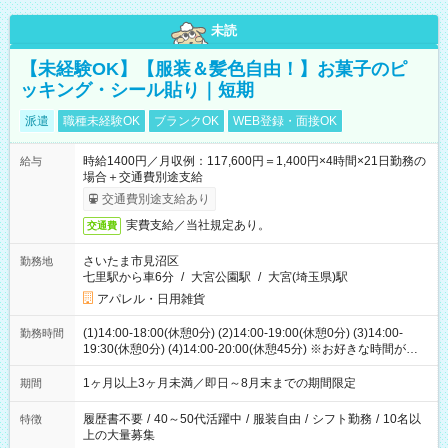
未読
【未経験OK】【服装＆髪色自由！】お菓子のピ
ッキング・シール貼り｜短期
派遣
職種未経験OK
ブランクOK
WEB登録・面接OK
時給1400円／月収例：117,600円＝1,400円×4時間×21日勤務の
給与
場合＋交通費別途支給
交通費別途支給あり
実費支給／当社規定あり。
交通費
さいたま市見沼区
勤務地
七里駅から車6分
/
大宮公園駅
/
大宮(埼玉県)駅
アパレル・日用雑貨
(1)14:00-18:00(休憩0分) (2)14:00-19:00(休憩0分) (3)14:00-
勤務時間
19:30(休憩0分) (4)14:00-20:00(休憩45分) ※お好きな時間が選べ
ます
1ヶ月以上3ヶ月未満／即日～8月末までの期間限定
期間
履歴書不要
/
40～50代活躍中
/
服装自由
/
シフト勤務
/
10名以
特徴
上の大量募集