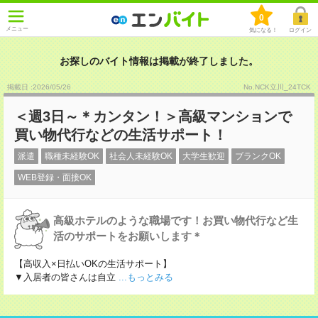
0
メニュー
気になる！
ログイン
お探しのバイト情報は掲載が終了しました。
掲載日 :2026
/
05
/
26
No.NCK立川_24TCK
＜週3日～＊カンタン！＞高級マンションで
買い物代行などの生活サポート！
派遣
職種未経験OK
社会人未経験OK
大学生歓迎
ブランクOK
WEB登録・面接OK
高級ホテルのような職場です！お買い物代行など生
活のサポートをお願いします＊
【高収入×日払いOKの生活サポート】
▼入居者の皆さんは自立
...もっとみる