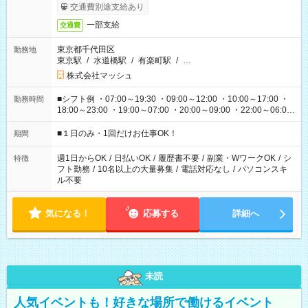
交通費別途支給あり
一部支給
交通費
東京都千代田区
勤務地
東京駅
/
水道橋駅
/
有楽町駅
/
…
株式会社マッシュ
■シフト例 ・07:00～19:30 ・09:00～12:00 ・10:00～17:00 ・
勤務時間
18:00～23:00 ・19:00～07:00 ・20:00～09:00 ・22:00～06:00
etc ★最短で3時間で5,120円のお仕事から 15時間で2万円近く稼
げるお仕事も！ ご希望のお時間に合わせてご紹介！ ※シフトは
■１日のみ・1回だけお仕事OK！
期間
現場によって異なります。 ※勿論、休憩時間はあるのでご安心
ください！
週1日からOK
/
日払いOK
/
履歴書不要
/
副業・WワークOK
/
シ
特徴
フト勤務
/
10名以上の大量募集
/
電話対応なし
/
パソコンスキ
ル不要
気になる！
応募する
詳細へ
未読
人気イベントも！好きな場所で働けるイベント