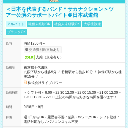
＜日本を代表するバンド＊サカナクション＞ツ
アー公演のサポートバイト＠日本武道館
アルバイト
職種未経験OK
社会人未経験OK
大学生歓迎
ブランクOK
時給1250円～
給与
交通費別途支給あり
支給（規定有り）
交通費
東京都千代田区
勤務地
九段下駅から徒歩5分
/
竹橋駅から徒歩10分
/
神保町駅から徒
歩15分
/
…
株式会社ライブパワー
＜シフト例＞ 9:00～22:30 12:30～22:00 15:30～21:00 12:30～
勤務時間
19:00 12:30～22:00 上記の時間から好きな時間を選べます！ ※
時間は変更となる可能性があります
9月8日・9日
期間
週1日からOK
/
履歴書不要
/
副業・WワークOK
/
シフト勤務
/
特徴
電話対応なし
/
パソコンスキル不要