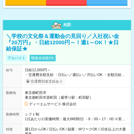
未読
＼学校の文化祭＆運動会の見回り／入社祝い金
『20万円』・日給12000円～！週1～OK！★日
給保証★
アルバイト
職種未経験OK
日給12,000円～
給与
・交通費全額支給 ・日払い／週払い／月払いOK ・全額日給保
証あり ・－・－・－・－・－・－・－・－・－・－・ ★☆入社
交通費別途支給あり
祝金20万円★☆ ※1勤務毎に2000円ずつ支給！ ※100勤務目で合
計20万円の支給となります ※規定あり ・－・－・－・－・－・
東京都町田市
勤務地
－・－・－・－・－・ ≪給与例≫ 月22日働いた場合 月給：26
東京都町田市原町田（最寄り駅：町田駅）
万4，000円 ＝12，000円×22日 ※別途交通費 ----- ■法定研修：
20時間×1，226円／合計24，520円支給 『お弁当』支給もあり♪
ディーエムサービス 株式会社
【試用期間】試用期間なし
シフト制
勤務時間
1日あたりの実働時間：最大8時間/日 ・9：00～17：00 ※実働8
時間・休憩1時間 ⇒実は…16時くらいには終わっちゃうことがほ
とんどです！ ★早く勤務が終わっても日給保証あり！
週1日からOK / 日払いOK / 副業・WワークOK / 10名以上の大量
特徴