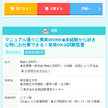
気になる！
応募する
詳細へ
未読
マニュアル通りに簡単WORK◆未経験から好き
な時にお仕事できる！単発OK◎試験監督
アルバイト
職種未経験OK
時給1,300円～
給与
★交通費一部支給 時給1,300円～ ※試験・役割により手当あり
※勤務回数により昇給あり 【即給（前払い）オプションあ
交通費別途支給あり
り！】 希望される場合、勤務から1週間ほどで給与の一部を受け
取れます。 ※手数料418円がかかります。 【過去試験日の収入
東京都立川市
勤務地
例】 ・河合塾模擬試験 8:30～17:30（休憩1時間） 時給1,300円
東京都立川市曙町（最寄り駅：立川駅）
×8時間＝日収10,400円＋交通費 ※当日の役割により時給＋100
円の場合あり ・国家試験 7:00～13:30（休憩なし） 時給1,300
株式会社全国試験運営センター
円（役割手当＋100円）×6時間＝日収8,400円＋交通費 【試用期
間】試用期間なし
シフト制
勤務時間
1日あたりの実働時間：最大7時間/日 09：00～17：00 ※勤務時
間は 試験により異なります。