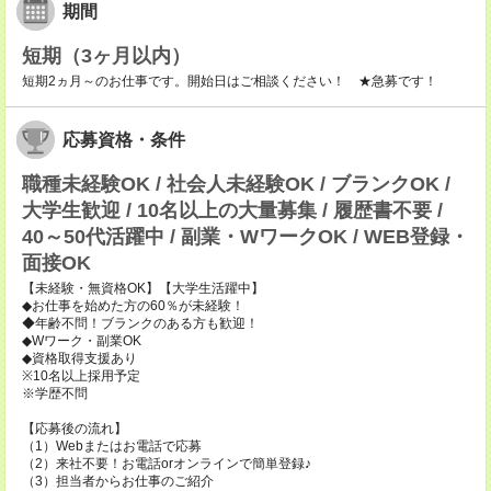
期間
短期（3ヶ月以内）
短期2ヵ月～のお仕事です。開始日はご相談ください！ ★急募です！
応募資格・条件
職種未経験OK / 社会人未経験OK / ブランクOK /
大学生歓迎 / 10名以上の大量募集 / 履歴書不要 /
40～50代活躍中 / 副業・WワークOK / WEB登録・
面接OK
【未経験・無資格OK】【大学生活躍中】
◆お仕事を始めた方の60％が未経験！
◆年齢不問！ブランクのある方も歓迎！
◆Wワーク・副業OK
◆資格取得支援あり
※10名以上採用予定
※学歴不問
【応募後の流れ】
（1）Webまたはお電話で応募
（2）来社不要！お電話orオンラインで簡単登録♪
（3）担当者からお仕事のご紹介