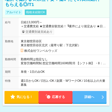
もらえる◎/T1
アルバイト
職種未経験OK
日給13,000円～
給与
＋交通費支給 ★交通費全額支給！ ┗案件により規定あり ★日払
いOK！（規定あり） ┗働いたその日に現金GET♪ お仕事後はコ
交通費別途支給あり
ンビニATMから 日払い分を引き落とせます！ 【試用期間】試
用期間なし
東京都世田谷区
勤務地
東京都世田谷区北沢（最寄り駅：下北沢駅）
株式会社ワンベルウッズ
勤務時間は指定なし
勤務時間
変形労働時間制 想定労働時間160時間/月 【シフト例】 ・8：00
～21：00
単発・1日のみOK
期間
週1日からOK / 日払いOK / 副業・WワークOK / 10名以上の大量
特徴
募集
気になる！
応募する
詳細へ