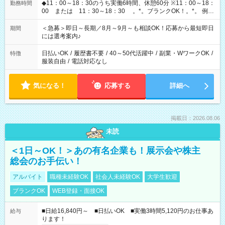
◆11：00～18：30のうち実働6時間、休憩60分 ※11：00～18：
勤務時間
00 または 11：30～18：30 。*。ブランクOK！。*。 例え
ば前職が、 在宅/財団法人/事務/コールセンター/受付/販売/カフェ
スタッフ スイーツ販売/ホテルフロント/化粧品販売/など 様々な
＜急募＞即日～長期／8月～9月～も相談OK！応募から最短即日
期間
業界から入社して活躍されています♪
には選考案内♪
日払いOK
/
履歴書不要
/
40～50代活躍中
/
副業・WワークOK
/
特徴
服装自由
/
電話対応なし
気になる！
応募する
詳細へ
掲載日：2026.08.06
未読
＜1日～OK！＞あの有名企業も！展示会や株主
総会のお手伝い！
アルバイト
職種未経験OK
社会人未経験OK
大学生歓迎
ブランクOK
WEB登録・面接OK
■日給16,840円～ ■日払いOK ■実働3時間5,120円のお仕事あ
給与
ります！