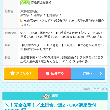
交通費全額支給
交通費
東京都豊島区
勤務地
巣鴨駅
/
目白駅
/
北池袋駅
/
…
≪自宅からドアtoドアで30分以内！≫ご希望の勤務地を紹介
します。
9:00～18:00（休憩60分） ■ご希望があれば下記シフトもOK！
勤務時間
早番 7:00～16:00 遅番 10:00～19:00 夜勤 16:30～翌9:30 「家族
と休みを合わせたい」 「余裕を持って夕飯の準備がしたい」
「できれば残業はしたくない」 など、ご希望を教えてください
【8月中のスタートOK！急募！】2カ月～ ■ご応募から最短2～
期間
ね。 ※Wワーク希望の方へ 今ご覧のお仕事で希望する勤務時間
3日後に就業が可能です！
と、もう1つのお仕事の勤務時間。 合計で週40時間を超える場
合は応募できません。
履歴書不要
/
40～50代活躍中
/
服装自由
/
シフト勤務
/
10名以
特徴
上の大量募集
/
電話対応なし
/
パソコンスキル不要
気になる！
応募する
詳細へ
掲載日：2026.08.06
未読
＼！完全在宅！／土日含む週2～OK<講座受付