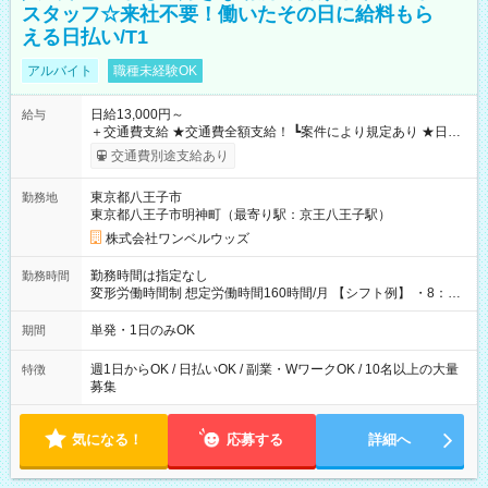
スタッフ☆来社不要！働いたその日に給料もら
える日払い/T1
アルバイト
職種未経験OK
日給13,000円～
給与
＋交通費支給 ★交通費全額支給！ ┗案件により規定あり ★日払
いOK！（規定あり） ┗働いたその日に現金GET♪ お仕事後はコ
交通費別途支給あり
ンビニATMから 日払い分を引き落とせます！ 【試用期間】試
用期間なし
東京都八王子市
勤務地
東京都八王子市明神町（最寄り駅：京王八王子駅）
株式会社ワンベルウッズ
勤務時間は指定なし
勤務時間
変形労働時間制 想定労働時間160時間/月 【シフト例】 ・8：00
～21：00
単発・1日のみOK
期間
週1日からOK / 日払いOK / 副業・WワークOK / 10名以上の大量
特徴
募集
気になる！
応募する
詳細へ