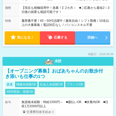
い」 「余裕を持って夕飯の準備がしたい」 「できれば残業はし
たくない」 など、ご希望を教えてくださいね。 ※Wワーク希望
【現在も積極採用中！急募！】2カ月～ ■ご応募から最短2～3
期間
の方へ 今ご覧のお仕事で希望する勤務時間と、もう1つのお仕事
日後の就業も相談可能です！
の勤務時間。 合計で週40時間を超える場合は応募できません。
履歴書不要
/
40～50代活躍中
/
服装自由
/
シフト勤務
/
10名以
特徴
上の大量募集
/
電話対応なし
/
パソコンスキル不要
気になる！
応募する
詳細へ
掲載日：2026.08.06
未読
【オープニング募集】おばあちゃんのお散歩付
き添いも仕事の1つ
派遣
職種未経験OK
社会人未経験OK
ブランクOK
WEB登録・面接OK
無資格未経験：時給1500円～ ■週払いOK ■扶養内OK ■日
給与
収1万2000円以上
交通費別途支給あり