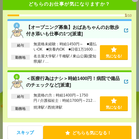
どちらのお仕事が気になりますか？
気になる！
1
/10
メール
【オープニング募集】おばあちゃんのお散歩
LINE
で送る
で送る
付き添いも仕事の1つ[派遣]
無資格未経験：時給1450円～ ■週払
給与
シェア
ツイート
ブックマーク
いOK ■扶養内OK ■日収1万1600円
以上
名古屋大学駅 / 千種駅 / 東山公園(愛知
気になる!
勤務地
県)駅 / …
あなたの閲覧履歴からの
おすすめ
＜医療行為はナシ＞時給1400円！病院で備品
のチェックなど[派遣]
無資格の方：時給1400円～1750
給与
円 / 介護福祉士：時給1700円～2125
【オープニング募集】おばあちゃんのお散歩付き添
円 / 初任者以上：時給1500円～1875
焼津駅 / 西焼津駅
気になる!
勤務地
いも仕事の1つ[派遣]
円
[給 与]
無資格未経験：時給1450円～ ■週払い
OK ■扶養内OK ■日収1万1600円以上
スキップ
どちらも気になる！
[交通費]
交通費全額支給
気になる！