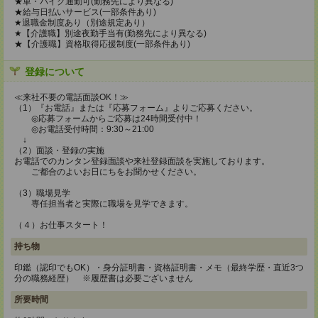
★車・バイク通勤可(勤務先により異なる)
★給与日払いサービス(一部条件あり)
★退職金制度あり（別途規定あり）
★【介護職】別途夜勤手当有(勤務先により異なる)
★【介護職】資格取得応援制度(一部条件あり)
登録について
≪来社不要の電話面談OK！≫
（1）『お電話』または『応募フォーム』よりご応募ください。
◎応募フォームからご応募は24時間受付中！
◎お電話受付時間：9:30～21:00
↓
（2）面談・登録の実施
お電話でのカンタン登録面談や来社登録面談を実施しております。
ご都合のよいお日にちをお聞かせください。
（3）職場見学
専任担当者と実際に職場を見学できます。
（４）お仕事スタート！
持ち物
印鑑（認印でもOK）・身分証明書・資格証明書・メモ（最終学歴・直近3つ
分の職務経歴） ※履歴書は必要ございません
所要時間