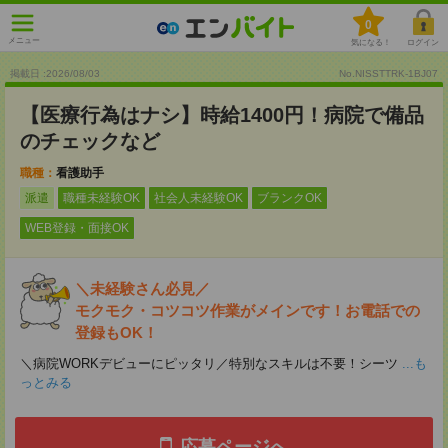
0
メニュー
気になる！
ログイン
掲載日 :2026
/
08
/
03
No.NISSTTRK-1BJ07
【医療行為はナシ】時給1400円！病院で備品
のチェックなど
職種：
看護助手
派遣
職種未経験OK
社会人未経験OK
ブランクOK
WEB登録・面接OK
＼未経験さん必見／
モクモク・コツコツ作業がメインです！お電話での
登録もOK！
＼病院WORKデビューにピッタリ／特別なスキルは不要！シーツ
...も
っとみる
応募ページへ