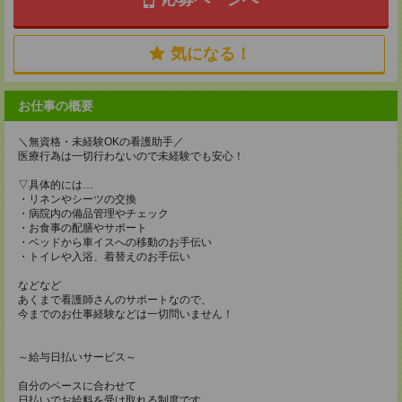
気になる！
お仕事の概要
＼無資格・未経験OKの看護助手／
医療行為は一切行わないので未経験でも安心！
▽具体的には…
・リネンやシーツの交換
・病院内の備品管理やチェック
・お食事の配膳やサポート
・ベッドから車イスへの移動のお手伝い
・トイレや入浴、着替えのお手伝い
などなど
あくまで看護師さんのサポートなので、
今までのお仕事経験などは一切問いません！
～給与日払いサービス～
自分のペースに合わせて
日払いでお給料を受け取れる制度です。