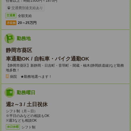
任者以上：時給1500円～1875円
交通費別途支給あり
全額支給
交通費
20～25万円
月収例
勤務地
静岡市葵区
車通勤OK / 自転車・バイク通勤OK
【静岡市葵区】新静岡・日吉町・音羽町・閑蔵・柚木(静岡鉄道線)など勤務
地多数！
病院 ★勤務地選べます！
勤務曜日
週2～3 / 土日祝休
シフト制（月～日）
※平日のみなどの相談もOK
※週3なども相談OK
シフト制
休日休暇