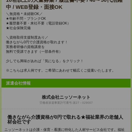
10名以上の大量募集 / 履歴書不要 / 40～50代活躍
中 / WEB登録・面接OK
＼無資格＊未経験OK／
★年齢不問・ブランクOK
★履歴書不要・来社不要（電話登録OK）
★社会保険完備
＼資格取得支援制度あり／
働きながら0円で介護資格が取れます！
実務者研修の資格講座を
無料で受講できます（一部条件有）
少しでも興味があれば「気になる」をクリック！
※こちらは求人例です。ご希望にあわせて幅広くご提案いたします。
派遣会社情報
株式会社ニッソーネット
労働者派遣事業許可番号:派27－029007
働きながら介護資格が0円で取れる★福祉業界の老舗人
材会社です
ニッソーネットは介護・保育・看護に特化した人材サービス会社です。福祉