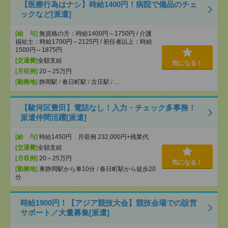
【医療行為はナシ】時給1400円！病院で備品のチェ
ックなど[派遣]
[給 与]
無資格の方：時給1400円～1750円 / 介護
福祉士：時給1700円～2125円 / 初任者以上：時給
1500円～1875円
[交通費]
全額支給
気になる！
[月収例]
20～25万円
[勤務地]
静岡駅
/
春日町駅
/
古庄駅
/
…
【駿河区豊田】電話なし！入力・チェック多事務！
派遣仲間活躍[派遣]
[給 与]
時給1450円 月収例 232,000円+残業代
[交通費]
全額支給
[月収例]
20～25万円
気になる！
[勤務地]
東静岡駅から車10分
/
春日町駅から徒歩20
分
時給1900円！【アジア競技大会】競技会場での設営
サポート／大量募集[派遣]