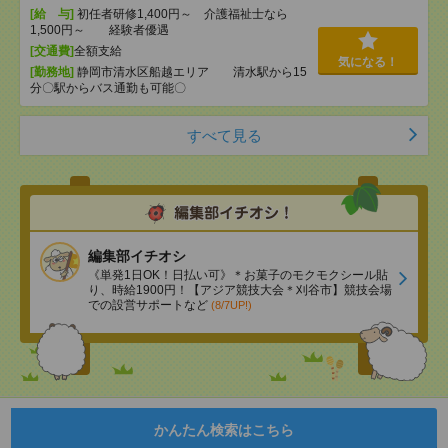
[給 与]
初任者研修1,400円～ 介護福祉士なら
1,500円～ 経験者優遇
[交通費]
全額支給
気になる！
[勤務地]
静岡市清水区船越エリア 清水駅から15
分〇駅からバス通勤も可能〇
すべて見る
編集部イチオシ
《単発1日OK！日払い可》＊お菓子のモクモクシール貼
り、時給1900円！【アジア競技大会＊刈谷市】競技会場
での設営サポートなど
(8/7UP!)
かんたん検索はこちら