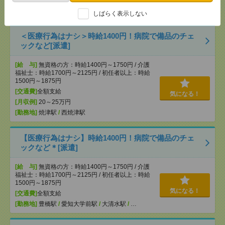
[勤務地]
名古屋大学駅
/
千種駅
/
東山公園(愛知県)駅
/
…
しばらく表示しない
＜医療行為はナシ＞時給1400円！病院で備品のチェ
ックなど[派遣]
[給 与]
無資格の方：時給1400円～1750円 / 介護
福祉士：時給1700円～2125円 / 初任者以上：時給
1500円～1875円
[交通費]
全額支給
気になる！
[月収例]
20～25万円
[勤務地]
焼津駅
/
西焼津駅
【医療行為はナシ】時給1400円！病院で備品のチェ
ックなど＊[派遣]
[給 与]
無資格の方：時給1400円～1750円 / 介護
福祉士：時給1700円～2125円 / 初任者以上：時給
1500円～1875円
気になる！
[交通費]
全額支給
[勤務地]
豊橋駅
/
愛知大学前駅
/
大清水駅
/
…