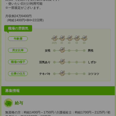
・使いたい日だけ利用可能
※一部規定がございます。
月収例24万6400円
（時給1400円×8H×22日間）
職場の雰囲気
年齢層
20代
30
40
50
60
男女比率
女性
男性
職場の様子
活気あり
しずか
仕事の仕方
テキパキ
コツコツ
募集情報
給与
無資格の方：時給1400円～1750円 / 介護福祉士：時給1700円～2125円 / 初