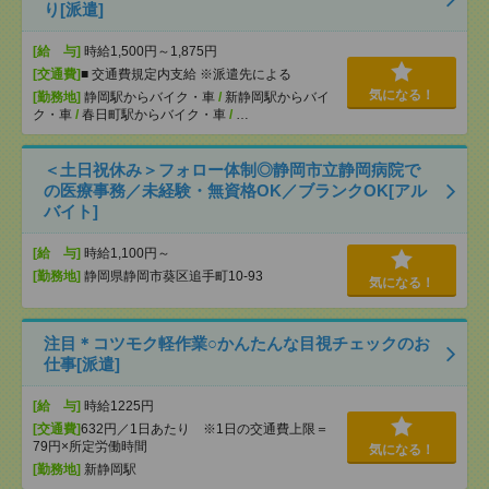
り[派遣]
[給 与]
時給1,500円～1,875円
[交通費]
■ 交通費規定内支給 ※派遣先による
気になる！
[勤務地]
静岡駅からバイク・車
/
新静岡駅からバイ
ク・車
/
春日町駅からバイク・車
/
…
＜土日祝休み＞フォロー体制◎静岡市立静岡病院で
の医療事務／未経験・無資格OK／ブランクOK[アル
バイト]
[給 与]
時給1,100円～
[勤務地]
静岡県静岡市葵区追手町10-93
気になる！
注目＊コツモク軽作業○かんたんな目視チェックのお
仕事[派遣]
[給 与]
時給1225円
[交通費]
632円／1日あたり ※1日の交通費上限＝
79円×所定労働時間
気になる！
[勤務地]
新静岡駅