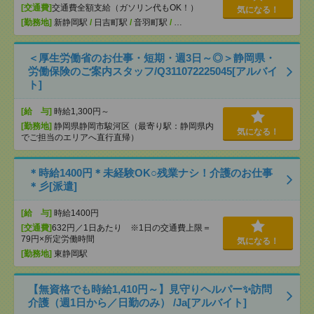
[交通費]
交通費全額支給（ガソリン代もOK！）
気になる！
[勤務地]
新静岡駅
/
日吉町駅
/
音羽町駅
/
…
＜厚生労働省のお仕事・短期・週3日～◎＞静岡県・
労働保険のご案内スタッフ/Q311072225045[アルバイ
ト]
[給 与]
時給1,300円～
[勤務地]
静岡県静岡市駿河区（最寄り駅：静岡県内
気になる！
でご担当のエリアへ直行直帰）
＊時給1400円＊未経験OK○残業ナシ！介護のお仕事
＊彡[派遣]
[給 与]
時給1400円
[交通費]
632円／1日あたり ※1日の交通費上限＝
79円×所定労働時間
気になる！
[勤務地]
東静岡駅
【無資格でも時給1,410円～】見守りヘルパー✨訪問
介護（週1日から／日勤のみ） /Ja[アルバイト]