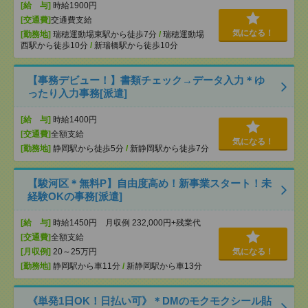
[給 与]
時給1900円
[交通費]
交通費支給
気になる！
[勤務地]
瑞穂運動場東駅から徒歩7分
/
瑞穂運動場
西駅から徒歩10分
/
新瑞橋駅から徒歩10分
【事務デビュー！】書類チェック→データ入力＊ゆ
ったり入力事務[派遣]
[給 与]
時給1400円
[交通費]
全額支給
気になる！
[勤務地]
静岡駅から徒歩5分
/
新静岡駅から徒歩7分
【駿河区＊無料P】自由度高め！新事業スタート！未
経験OKの事務[派遣]
[給 与]
時給1450円 月収例 232,000円+残業代
[交通費]
全額支給
[月収例]
20～25万円
気になる！
[勤務地]
静岡駅から車11分
/
新静岡駅から車13分
《単発1日OK！日払い可》＊DMのモクモクシール貼