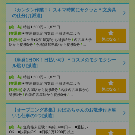
〈カンタン作業！〉スキマ時間にサクッと＊文房具
の仕分け[派遣]
[給 与]
時給1,500円～1,875円
[交通費]
■ 交通費規定内支給 ※派遣先による
気になる！
[勤務地]
星ケ丘(愛知県)駅から徒歩5分
/
名古屋大学
駅から徒歩5分
/
今池(愛知県)駅から徒歩5分
/
…
《単発1日OK！日払い可》＊コスメのモクモクシー
ル貼り[派遣]
[給 与]
時給1,500円～1,875円
[交通費]
■ 交通費規定内支給 ※派遣先による
気になる！
[勤務地]
名古屋駅から徒歩5分
/
名鉄名古屋駅から
徒歩5分
/
近鉄名古屋駅から徒歩5分
/
…
【オープニング募集】おばあちゃんのお散歩付き添
いも仕事の1つ[派遣]
[給 与]
無資格未経験：時給1400円～ ■週払い
OK ■扶養内OK ■日収1万1200円以上