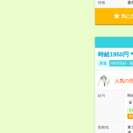
履
特徴
気に
時給1950
派遣
WEB登録・面
人気の
時給
給与
交
月
東
勤務地
虎