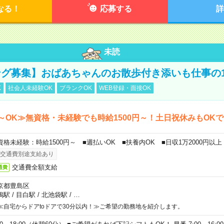
なる！
応募する
詳
未読
グ募集】おばあちゃんのお散歩付き添いも仕事の
K
社会人未経験OK
ブランクOK
WEB登録・面接OK
～OK≫無資格・未経験でも時給1500円～！土日祝休みもOK
資格未経験：時給1500円～ ■週払いOK ■扶養内OK ■日収1万2000円以上
交通費別途支給あり
交通費全額支給
通費
京都豊島区
鴨駅
/
目白駅
/
北池袋駅
/
…
≪自宅からドアtoドアで30分以内！≫ご希望の勤務地を紹介します。