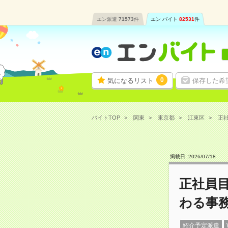
エン派遣
71573
件
エン バイト
82531
件
0
気になるリスト
保存した希
バイトTOP
関東
東京都
江東区
正社
掲載日 :
2026
/
07
/
18
正社員目
わる事
紹介予定派遣