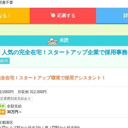
歴書不要
なる！
応募する
詳
未読
円＊人気の完全在宅！スタートアップ企業で採用事務
接OK
完全在宅！スタートアップ環境で採用アシスタント！
1950円 月収例 312,000円
交通費別途支給あり
全額支給
通費
30万円～
収例
京都港区
ノ門ヒルズ駅から徒歩2分
/
虎ノ門駅から徒歩8分