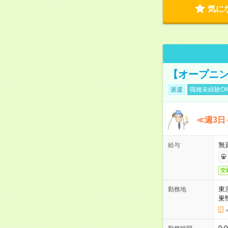
気に
【オープニン
派遣
職種未経験O
≪週3日
無
給与
交
東
勤務地
巣