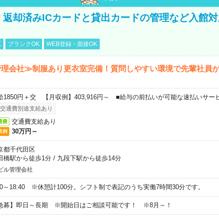
円＊返却済みICカードと貸出カードの管理など入館
K
ブランクOK
WEB登録・面接OK
管理会社≫制服あり更衣室完備！質問しやすい環境で先輩社員
給1850円＋交 【月収例】403,916円～ ■給与の前払いが可能な速払いサー
交通費別途支給あり
交通費支給あり
通費
30万円～
収例
京都千代田区
田橋駅から徒歩1分
/
九段下駅から徒歩14分
ビル管理会社
:20～18:40 ※休憩計100分。シフト制で表記のうち実働7時間30分です。
急募】即日～長期 ※開始日はご相談可能です！ ※8月～！