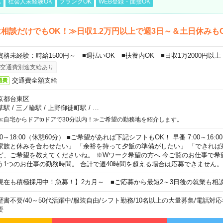
K
社会人未経験OK
ブランクOK
WEB登録・面接OK
相談だけでもOK！≫日収1.2万円以上で週3日～＆土日休みも
資格未経験：時給1500円～ ■週払いOK ■扶養内OK ■日収1万2000円以上
交通費別途支給あり
交通費全額支給
通費
京都台東区
草駅
/
三ノ輪駅
/
上野御徒町駅
/
…
≪自宅からドアtoドアで30分以内！≫ご希望の勤務地を紹介します。
00～18:00（休憩60分） ■ご希望があれば下記シフトもOK！ 早番 7:00～16:00 遅
家族と休みを合わせたい」 「余裕を持って夕飯の準備がしたい」 「できれば
ど、ご希望を教えてくださいね。 ※Wワーク希望の方へ 今ご覧のお仕事で希
う1つのお仕事の勤務時間。 合計で週40時間を超える場合は応募できません。
現在も積極採用中！急募！】2カ月～ ■ご応募から最短2～3日後の就業も相
歴書不要
/
40～50代活躍中
/
服装自由
/
シフト勤務
/
10名以上の大量募集
/
電話対応
要