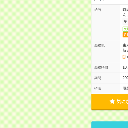
時
給与
ん
交
月
東
勤務地
新
1
勤務時間
2
期間
履
特徴
気に