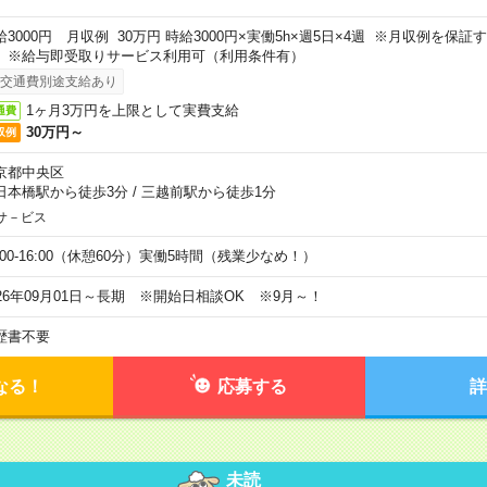
給3000円 月収例 30万円 時給3000円×実働5h×週5日×4週 ※月収例を保
。※給与即受取りサービス利用可（利用条件有）
交通費別途支給あり
1ヶ月3万円を上限として実費支給
通費
30万円～
収例
京都中央区
日本橋駅から徒歩3分
/
三越前駅から徒歩1分
サ－ビス
0:00-16:00（休憩60分）実働5時間（残業少なめ！）
026年09月01日～長期 ※開始日相談OK ※9月～！
歴書不要
なる！
応募する
詳
未読