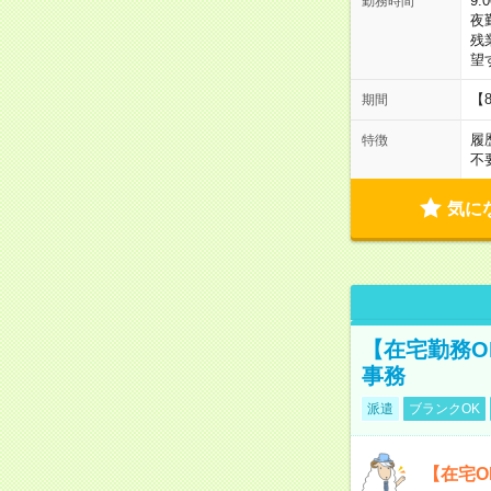
9:
勤務時間
夜
残
望
【
期間
履
特徴
不
気に
【在宅勤務O
事務
派遣
ブランクOK
【在宅O