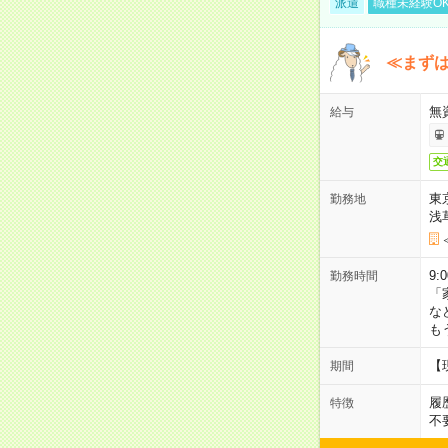
派遣
職種未経験O
≪まずは
無
給与
交
東
勤務地
浅
9:
勤務時間
「
な
も
【
期間
履
特徴
不