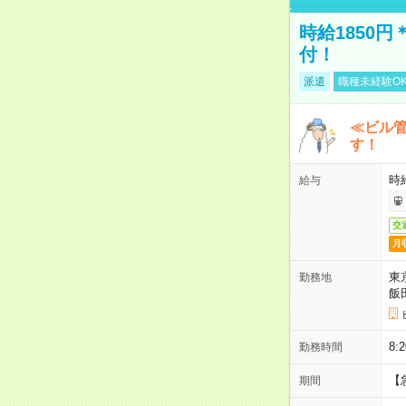
時給1850
付！
派遣
職種未経験O
≪ビル
す！
時
給与
交
月
東
勤務地
飯
8
勤務時間
【
期間