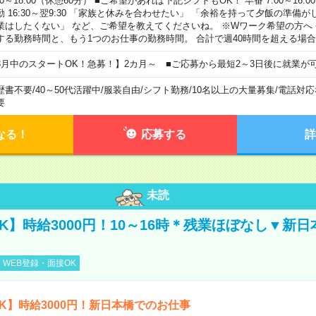
00～18:00（休憩60分） ■ご希望があれば下記シフトもOK！ 早番 7:00～16:00 遅
勤 16:30～翌9:30 「家族と休みを合わせたい」 「余裕を持って夕飯の準備
業はしたくない」 など、ご希望を教えてくださいね。 ※Wワーク希望の方へ
する勤務時間と、もう1つのお仕事の勤務時間。 合計で週40時間を超える場
8月中のスタートOK！急募！】2カ月～ ■ご応募から最短2～3日後に就業が
歴書不要
/
40～50代活躍中
/
服装自由
/
シフト勤務
/
10名以上の大量募集
/
電話対応
要
なる！
応募する
詳
未読
K】時給3000円！10～16時＊残業ほぼなし▼新
WEB登録・面接OK
K】時給3000円！新日本橋でのお仕事