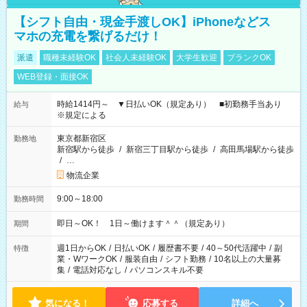
【シフト自由・現金手渡しOK】iPhoneなどス
マホの充電を繋げるだけ！
派遣
職種未経験OK
社会人未経験OK
大学生歓迎
ブランクOK
WEB登録・面接OK
時給1414円～ ▼日払いOK（規定あり） ■初勤務手当あり
給与
※規定による
東京都新宿区
勤務地
新宿駅から徒歩
/
新宿三丁目駅から徒歩
/
高田馬場駅から徒歩
/
…
物流企業
9:00～18:00
勤務時間
即日～OK！ 1日～働けます＾＾（規定あり）
期間
週1日からOK
/
日払いOK
/
履歴書不要
/
40～50代活躍中
/
副
特徴
業・WワークOK
/
服装自由
/
シフト勤務
/
10名以上の大量募
集
/
電話対応なし
/
パソコンスキル不要
気になる！
応募する
詳細へ