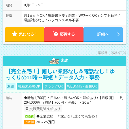
時間は変更となる可能性があります
9月8日・9日
期間
週1日からOK
/
履歴書不要
/
副業・WワークOK
/
シフト勤務
/
特徴
電話対応なし
/
パソコンスキル不要
気になる！
応募する
詳細へ
掲載日：2026.07.29
未読
【完全在宅！】難しい業務なし＆電話なし！ゆ
っくりの11時～時短＊データ入力・事務
派遣
職種未経験OK
ブランクOK
WEB登録・面接OK
◆時給1,700円＊日払い・週払いOK＊昇給あり♪【月収例】 ・約
給与
204,000円 （時給1,700円 × 実働6h × 20日）
交通費別途支給あり
◆全額支給 ＊家が少し遠くても安心！
交通費
20～25万円
月収例