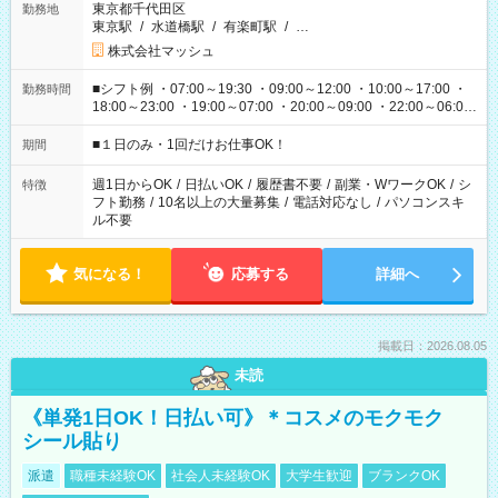
東京都千代田区
勤務地
東京駅
/
水道橋駅
/
有楽町駅
/
…
株式会社マッシュ
■シフト例 ・07:00～19:30 ・09:00～12:00 ・10:00～17:00 ・
勤務時間
18:00～23:00 ・19:00～07:00 ・20:00～09:00 ・22:00～06:00
etc ★最短で3時間で5,120円のお仕事から 15時間で2万円近く稼
げるお仕事も！ ご希望のお時間に合わせてご紹介！ ※シフトは
■１日のみ・1回だけお仕事OK！
期間
現場によって異なります。 ※勿論、休憩時間はあるのでご安心
ください！
週1日からOK
/
日払いOK
/
履歴書不要
/
副業・WワークOK
/
シ
特徴
フト勤務
/
10名以上の大量募集
/
電話対応なし
/
パソコンスキ
ル不要
気になる！
応募する
詳細へ
掲載日：2026.08.05
未読
《単発1日OK！日払い可》＊コスメのモクモク
シール貼り
派遣
職種未経験OK
社会人未経験OK
大学生歓迎
ブランクOK