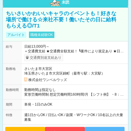
未読
ちいさいかわいいキャラのイベントも！好きな
場所で働ける☆来社不要！働いたその日に給料
もらえる◎/T1
アルバイト
職種未経験OK
日給13,000円～
給与
＋交通費支給 ★交通費全額支給！ ┗案件により規定あり ★日払
いOK！（規定あり） ┗働いたその日に現金GET♪ お仕事後はコ
交通費別途支給あり
ンビニATMから 日払い分を引き落とせます！ 【試用期間】試
用期間なし
さいたま市大宮区
勤務地
埼玉県さいたま市大宮区錦町（最寄り駅：大宮駅）
株式会社ワンベルウッズ
勤務時間は指定なし
勤務時間
変形労働時間制 想定労働時間160時間/月 【シフト例】 ・8：00
～21：00
単発・1日のみOK
期間
週1日からOK / 日払いOK / 副業・WワークOK / 10名以上の大量
特徴
募集