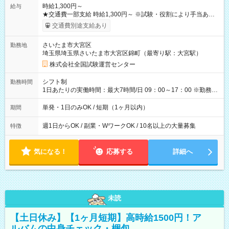
時給1,300円～
給与
★交通費一部支給 時給1,300円～ ※試験・役割により手当あり
※勤務回数により昇給あり 【即給（前払い）オプションあ
交通費別途支給あり
り！】 希望される場合、勤務から1週間ほどで給与の一部を受け
取れます。 ※手数料418円がかかります。 【過去試験日の収入
さいたま市大宮区
勤務地
例】 ・河合塾模擬試験 8:30～17:30（休憩1時間） 時給1,300円
埼玉県埼玉県さいたま市大宮区錦町（最寄り駅：大宮駅）
×8時間＝日収10,400円＋交通費 ※当日の役割により時給＋100
円の場合あり ・国家試験 7:00～13:30（休憩なし） 時給1,300
株式会社全国試験運営センター
円（役割手当＋100円）×6時間＝日収8,400円＋交通費 【試用期
間】試用期間なし
シフト制
勤務時間
1日あたりの実働時間：最大7時間/日 09：00～17：00 ※勤務時
間は 試験により異なります。
単発・1日のみOK / 短期（1ヶ月以内）
期間
週1日からOK / 副業・WワークOK / 10名以上の大量募集
特徴
気になる！
応募する
詳細へ
未読
【土日休み】【1ヶ月短期】高時給1500円！ア
ルバムの中身チェック・梱包