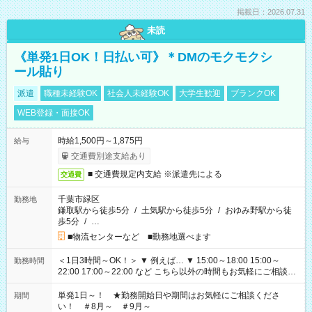
掲載日：2026.07.31
未読
《単発1日OK！日払い可》＊DMのモクモクシ
ール貼り
派遣
職種未経験OK
社会人未経験OK
大学生歓迎
ブランクOK
WEB登録・面接OK
時給1,500円～1,875円
給与
交通費別途支給あり
■ 交通費規定内支給 ※派遣先による
交通費
千葉市緑区
勤務地
鎌取駅から徒歩5分
/
土気駅から徒歩5分
/
おゆみ野駅から徒
歩5分
/
…
■物流センターなど ■勤務地選べます
＜1日3時間～OK！＞ ▼ 例えば… ▼ 15:00～18:00 15:00～
勤務時間
22:00 17:00～22:00 など こちら以外の時間もお気軽にご相談く
ださい！
単発1日～！ ★勤務開始日や期間はお気軽にご相談くださ
期間
い！ ＃8月～ ＃9月～