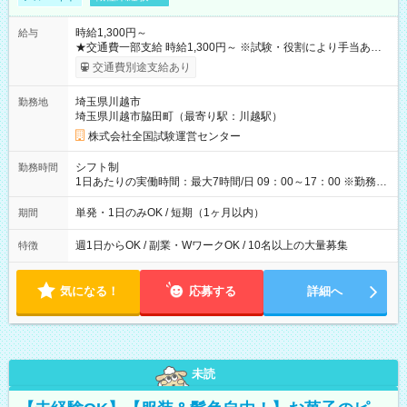
時給1,300円～
給与
★交通費一部支給 時給1,300円～ ※試験・役割により手当あり
※勤務回数により昇給あり 【即給（前払い）オプションあ
交通費別途支給あり
り！】 希望される場合、勤務から1週間ほどで給与の一部を受け
取れます。 ※手数料418円がかかります。 【過去試験日の収入
埼玉県川越市
勤務地
例】 ・河合塾模擬試験 8:30～17:30（休憩1時間） 時給1,300円
埼玉県川越市脇田町（最寄り駅：川越駅）
×8時間＝日収10,400円＋交通費 ※当日の役割により時給＋100
円の場合あり ・国家試験 7:00～13:30（休憩なし） 時給1,300
株式会社全国試験運営センター
円（役割手当＋100円）×6時間＝日収8,400円＋交通費 【試用期
間】試用期間なし
シフト制
勤務時間
1日あたりの実働時間：最大7時間/日 09：00～17：00 ※勤務時
間は 試験により異なります。
単発・1日のみOK / 短期（1ヶ月以内）
期間
週1日からOK / 副業・WワークOK / 10名以上の大量募集
特徴
気になる！
応募する
詳細へ
未読