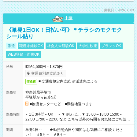
掲載日：2026.08.03
未読
《単発1日OK！日払い可》＊チラシのモクモク
シール貼り
派遣
職種未経験OK
社会人未経験OK
大学生歓迎
ブランクOK
WEB登録・面接OK
時給1,500円～1,875円
給与
交通費別途支給あり
■ 交通費規定内支給 ※派遣先による
交通費
神奈川県平塚市
勤務地
平塚駅から徒歩5分
■物流センターなど ■勤務地選べます
＜1日3時間～OK！＞ ▼ 例えば… ▼ 15:00～18:00 15:00～
勤務時間
22:00 17:00～22:00 など こちら以外の時間もお気軽にご相談く
ださい！
単発1日～！ ★勤務開始日や期間はお気軽にご相談くださ
期間
い！ ＃8月～ ＃9月～