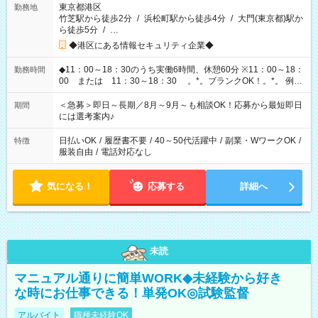
東京都港区
勤務地
竹芝駅から徒歩2分
/
浜松町駅から徒歩4分
/
大門(東京都)駅か
ら徒歩5分
/
…
◆港区にある情報セキュリティ企業◆
◆11：00～18：30のうち実働6時間、休憩60分 ※11：00～18：
勤務時間
00 または 11：30～18：30 。*。ブランクOK！。*。 例え
ば前職が、 在宅/財団法人/事務/コールセンター/受付/販売/カフェ
スタッフ スイーツ販売/ホテルフロント/化粧品販売/など 様々な
＜急募＞即日～長期／8月～9月～も相談OK！応募から最短即日
期間
業界から入社して活躍されています♪
には選考案内♪
日払いOK
/
履歴書不要
/
40～50代活躍中
/
副業・WワークOK
/
特徴
服装自由
/
電話対応なし
気になる！
応募する
詳細へ
未読
マニュアル通りに簡単WORK◆未経験から好き
な時にお仕事できる！単発OK◎試験監督
アルバイト
職種未経験OK