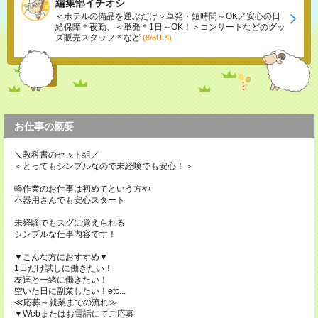
編集部イチオシ
＜ホテルの備品を運ぶだけ＞単発・短時間～OK／安心の日
給保障＊夜勤、＜単発＊1日～OK！＞コンサートなどのグッ
ズ販売スタッフ＊など
(8/6UP!)
お仕事の概要
＼教科書のセット組／
＜とってもシンプルなので未経験でも安心！＞
軽作業のお仕事は初めてという方や
不器用さんでも安心スタート
未経験でもスグに覚えられる
シンプルな仕事内容です！
▼こんな方におすすめ▼
1日だけ試しに働きたい！
友達と一緒に働きたい！
空いた日に副業したい！etc...
≪応募～就業までの流れ≫
▼Webまたはお電話にてご応募