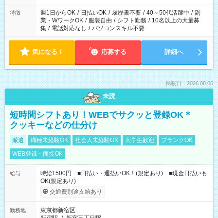
週1日からOK
/
日払いOK
/
履歴書不要
/
40～50代活躍中
/
副
特徴
業・WワークOK
/
服装自由
/
シフト勤務
/
10名以上の大量募
集
/
電話対応なし
/
パソコンスキル不要
気になる！
応募する
詳細へ
掲載日：2026.08.06
未読
短時間シフトあり！WEBでサクッと登録OK＊
クッキーなどの仕分け
派遣
職種未経験OK
社会人未経験OK
大学生歓迎
ブランクOK
WEB登録・面接OK
時給1500円 ■日払い・週払いOK！(規定あり) ■現金日払いも
給与
OK(規定あり)
交通費別途支給あり
東京都新宿区
勤務地