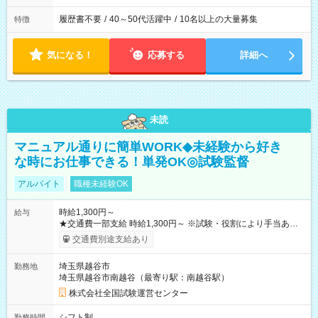
履歴書不要
/
40～50代活躍中
/
10名以上の大量募集
特徴
気になる！
応募する
詳細へ
未読
マニュアル通りに簡単WORK◆未経験から好き
な時にお仕事できる！単発OK◎試験監督
アルバイト
職種未経験OK
時給1,300円～
給与
★交通費一部支給 時給1,300円～ ※試験・役割により手当あり
※勤務回数により昇給あり 【即給（前払い）オプションあ
交通費別途支給あり
り！】 希望される場合、勤務から1週間ほどで給与の一部を受け
取れます。 ※手数料418円がかかります。 【過去試験日の収入
埼玉県越谷市
勤務地
例】 ・河合塾模擬試験 8:30～17:30（休憩1時間） 時給1,300円
埼玉県越谷市南越谷（最寄り駅：南越谷駅）
×8時間＝日収10,400円＋交通費 ※当日の役割により時給＋100
円の場合あり ・国家試験 7:00～13:30（休憩なし） 時給1,300
株式会社全国試験運営センター
円（役割手当＋100円）×6時間＝日収8,400円＋交通費 【試用期
間】試用期間なし
シフト制
勤務時間