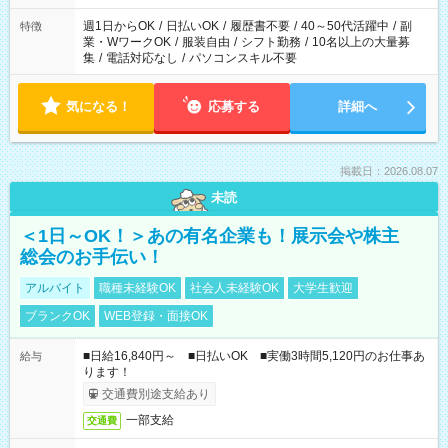
週1日からOK
/
日払いOK
/
履歴書不要
/
40～50代活躍中
/
副
特徴
業・WワークOK
/
服装自由
/
シフト勤務
/
10名以上の大量募
集
/
電話対応なし
/
パソコンスキル不要
気になる！
応募する
詳細へ
掲載日：2026.08.07
未読
＜1日～OK！＞あの有名企業も！展示会や株主
総会のお手伝い！
アルバイト
職種未経験OK
社会人未経験OK
大学生歓迎
ブランクOK
WEB登録・面接OK
■日給16,840円～ ■日払いOK ■実働3時間5,120円のお仕事あ
給与
ります！
交通費別途支給あり
一部支給
交通費