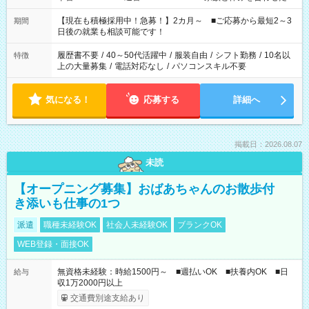
い」 「余裕を持って夕飯の準備がしたい」 「できれば残業はし
たくない」 など、ご希望を教えてくださいね。 ※Wワーク希望
【現在も積極採用中！急募！】2カ月～ ■ご応募から最短2～3
期間
の方へ 今ご覧のお仕事で希望する勤務時間と、もう1つのお仕事
日後の就業も相談可能です！
の勤務時間。 合計で週40時間を超える場合は応募できません。
履歴書不要
/
40～50代活躍中
/
服装自由
/
シフト勤務
/
10名以
特徴
上の大量募集
/
電話対応なし
/
パソコンスキル不要
気になる！
応募する
詳細へ
掲載日：2026.08.07
未読
【オープニング募集】おばあちゃんのお散歩付
き添いも仕事の1つ
派遣
職種未経験OK
社会人未経験OK
ブランクOK
WEB登録・面接OK
無資格未経験：時給1500円～ ■週払いOK ■扶養内OK ■日
給与
収1万2000円以上
交通費別途支給あり