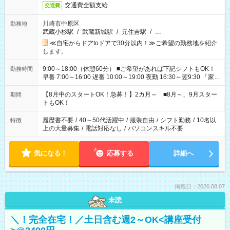
交通費全額支給
交通費
川崎市中原区
勤務地
武蔵小杉駅
/
武蔵新城駅
/
元住吉駅
/
…
≪自宅からドアtoドアで30分以内！≫ご希望の勤務地を紹介
します。
9:00～18:00（休憩60分） ■ご希望があれば下記シフトもOK！
勤務時間
早番 7:00～16:00 遅番 10:00～19:00 夜勤 16:30～翌9:30 「家族
と休みを合わせたい」 「余裕を持って夕飯の準備がしたい」
「できれば残業はしたくない」 など、ご希望を教えてください
【8月中のスタートOK！急募！】2カ月～ ■8月～、9月スター
期間
ね。 ※Wワーク希望の方へ 今ご覧のお仕事で希望する勤務時間
トもOK！
と、もう1つのお仕事の勤務時間。 合計で週40時間を超える場
合は応募できません。
履歴書不要
/
40～50代活躍中
/
服装自由
/
シフト勤務
/
10名以
特徴
上の大量募集
/
電話対応なし
/
パソコンスキル不要
気になる！
応募する
詳細へ
掲載日：2026.08.07
未読
＼！完全在宅！／土日含む週2～OK<講座受付