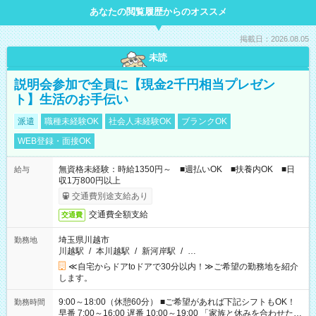
あなたの閲覧履歴からのオススメ
掲載日：2026.08.05
未読
説明会参加で全員に【現金2千円相当プレゼン
ト】生活のお手伝い
派遣
職種未経験OK
社会人未経験OK
ブランクOK
WEB登録・面接OK
無資格未経験：時給1350円～ ■週払いOK ■扶養内OK ■日
給与
収1万800円以上
交通費別途支給あり
交通費全額支給
交通費
埼玉県川越市
勤務地
川越駅
/
本川越駅
/
新河岸駅
/
…
≪自宅からドアtoドアで30分以内！≫ご希望の勤務地を紹介
します。
9:00～18:00（休憩60分） ■ご希望があれば下記シフトもOK！
勤務時間
早番 7:00～16:00 遅番 10:00～19:00 「家族と休みを合わせた