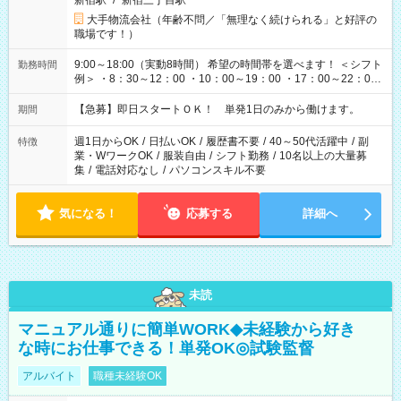
新宿駅
/
新宿三丁目駅
大手物流会社（年齢不問／「無理なく続けられる」と好評の
職場です！）
9:00～18:00（実動8時間） 希望の時間帯を選べます！ ＜シフト
勤務時間
例＞ ・8：30～12：00 ・10：00～19：00 ・17：00～22：00
・13：00～22：00 ・22：00～翌6：00 など
【急募】即日スタートＯＫ！ 単発1日のみから働けます。
期間
週1日からOK
/
日払いOK
/
履歴書不要
/
40～50代活躍中
/
副
特徴
業・WワークOK
/
服装自由
/
シフト勤務
/
10名以上の大量募
集
/
電話対応なし
/
パソコンスキル不要
気になる！
応募する
詳細へ
未読
マニュアル通りに簡単WORK◆未経験から好き
な時にお仕事できる！単発OK◎試験監督
アルバイト
職種未経験OK