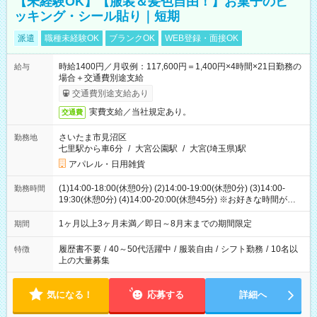
【未経験OK】【服装＆髪色自由！】お菓子のピ
ッキング・シール貼り｜短期
派遣
職種未経験OK
ブランクOK
WEB登録・面接OK
時給1400円／月収例：117,600円＝1,400円×4時間×21日勤務の
給与
場合＋交通費別途支給
交通費別途支給あり
実費支給／当社規定あり。
交通費
さいたま市見沼区
勤務地
七里駅から車6分
/
大宮公園駅
/
大宮(埼玉県)駅
アパレル・日用雑貨
(1)14:00-18:00(休憩0分) (2)14:00-19:00(休憩0分) (3)14:00-
勤務時間
19:30(休憩0分) (4)14:00-20:00(休憩45分) ※お好きな時間が選べ
ます
1ヶ月以上3ヶ月未満／即日～8月末までの期間限定
期間
履歴書不要
/
40～50代活躍中
/
服装自由
/
シフト勤務
/
10名以
特徴
上の大量募集
気になる！
応募する
詳細へ