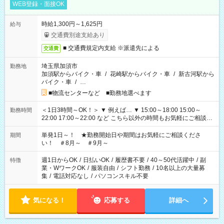
WEB登録・面接OK
時給1,300円～1,625円
給与
交通費別途支給あり
■ 交通費規定内支給 ※派遣先による
交通費
埼玉県加須市
勤務地
加須駅からバイク・車
/
花崎駅からバイク・車
/
新古河駅から
バイク・車
/
…
■物流センターなど ■勤務地選べます
＜1日3時間～OK！＞ ▼ 例えば… ▼ 15:00～18:00 15:00～
勤務時間
22:00 17:00～22:00 など こちら以外の時間もお気軽にご相談く
ださい！
単発1日～！ ★勤務開始日や期間はお気軽にご相談くださ
期間
い！ ＃8月～ ＃9月～
週1日からOK
/
日払いOK
/
履歴書不要
/
40～50代活躍中
/
副
特徴
業・WワークOK
/
服装自由
/
シフト勤務
/
10名以上の大量募
集
/
電話対応なし
/
パソコンスキル不要
気になる！
応募する
詳細へ