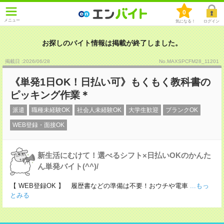
0
メニュー
気になる！
ログイン
お探しのバイト情報は掲載が終了しました。
掲載日 :2026
/
06
/
28
No.MAXSPCFM28_11201
《単発1日OK！日払い可》もくもく教科書の
ピッキング作業＊
派遣
職種未経験OK
社会人未経験OK
大学生歓迎
ブランクOK
WEB登録・面接OK
新生活にむけて！選べるシフト×日払いOKのかんた
ん単発バイト(^^)/
【 WEB登録OK 】 履歴書などの準備は不要！おウチや電車
...もっ
とみる