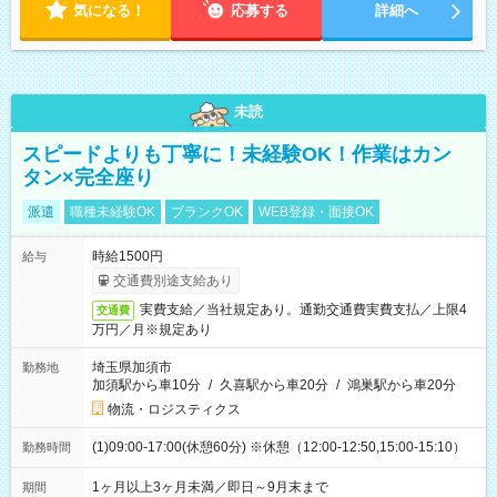
気になる！
応募する
詳細へ
未読
スピードよりも丁寧に！未経験OK！作業はカン
タン×完全座り
派遣
職種未経験OK
ブランクOK
WEB登録・面接OK
時給1500円
給与
交通費別途支給あり
実費支給／当社規定あり。通勤交通費実費支払／上限4
交通費
万円／月※規定あり
埼玉県加須市
勤務地
加須駅から車10分
/
久喜駅から車20分
/
鴻巣駅から車20分
物流・ロジスティクス
(1)09:00-17:00(休憩60分) ※休憩（12:00-12:50,15:00-15:10）
勤務時間
1ヶ月以上3ヶ月未満／即日～9月末まで
期間