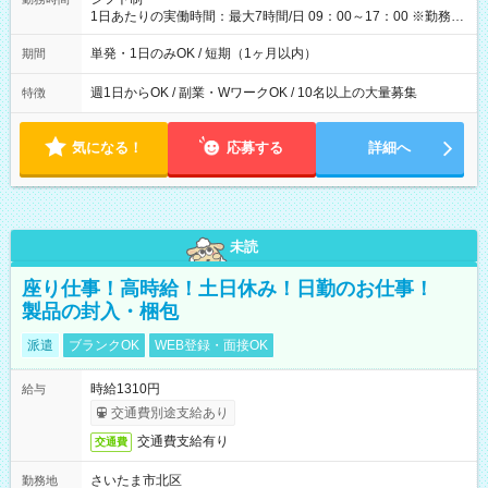
1日あたりの実働時間：最大7時間/日 09：00～17：00 ※勤務時
間は 試験により異なります。
単発・1日のみOK / 短期（1ヶ月以内）
期間
週1日からOK / 副業・WワークOK / 10名以上の大量募集
特徴
気になる！
応募する
詳細へ
未読
座り仕事！高時給！土日休み！日勤のお仕事！
製品の封入・梱包
派遣
ブランクOK
WEB登録・面接OK
時給1310円
給与
交通費別途支給あり
交通費支給有り
交通費
さいたま市北区
勤務地