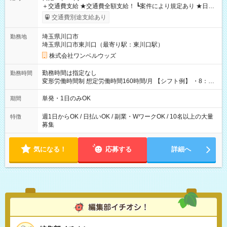
＋交通費支給 ★交通費全額支給！ ┗案件により規定あり ★日払
いOK！（規定あり） ┗働いたその日に現金GET♪ お仕事後はコ
交通費別途支給あり
ンビニATMから 日払い分を引き落とせます！ 【試用期間】試
用期間なし
埼玉県川口市
勤務地
埼玉県川口市東川口（最寄り駅：東川口駅）
株式会社ワンベルウッズ
勤務時間は指定なし
勤務時間
変形労働時間制 想定労働時間160時間/月 【シフト例】 ・8：00
～21：00
単発・1日のみOK
期間
週1日からOK / 日払いOK / 副業・WワークOK / 10名以上の大量
特徴
募集
気になる！
応募する
詳細へ