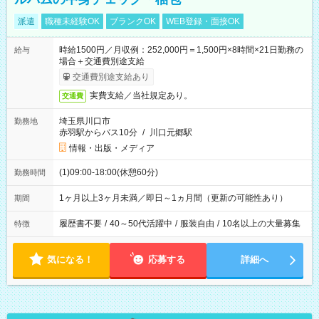
派遣
職種未経験OK
ブランクOK
WEB登録・面接OK
時給1500円／月収例：252,000円＝1,500円×8時間×21日勤務の
給与
場合＋交通費別途支給
交通費別途支給あり
実費支給／当社規定あり。
交通費
埼玉県川口市
勤務地
赤羽駅からバス10分
/
川口元郷駅
情報・出版・メディア
(1)09:00-18:00(休憩60分)
勤務時間
1ヶ月以上3ヶ月未満／即日～1ヵ月間（更新の可能性あり）
期間
履歴書不要
/
40～50代活躍中
/
服装自由
/
10名以上の大量募集
特徴
気になる！
応募する
詳細へ