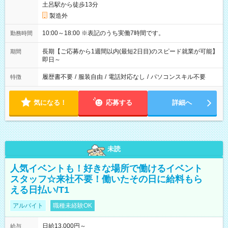
土呂駅から徒歩13分
製造外
10:00～18:00 ※表記のうち実働7時間です。
勤務時間
長期【ご応募から1週間以内(最短2日目)のスピード就業が可能】
期間
即日～
履歴書不要
/
服装自由
/
電話対応なし
/
パソコンスキル不要
特徴
気になる！
応募する
詳細へ
未読
人気イベントも！好きな場所で働けるイベント
スタッフ☆来社不要！働いたその日に給料もら
える日払い/T1
アルバイト
職種未経験OK
日給13,000円～
給与