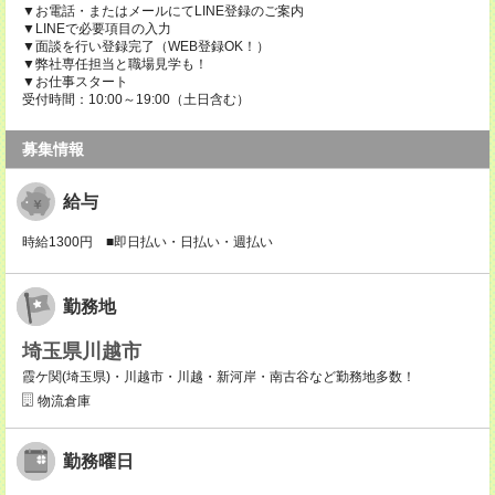
▼お電話・またはメールにてLINE登録のご案内
▼LINEで必要項目の入力
▼面談を行い登録完了（WEB登録OK！）
▼弊社専任担当と職場見学も！
▼お仕事スタート
受付時間：10:00～19:00（土日含む）
募集情報
給与
時給1300円 ■即日払い・日払い・週払い
勤務地
埼玉県川越市
霞ケ関(埼玉県)・川越市・川越・新河岸・南古谷など勤務地多数！
物流倉庫
勤務曜日