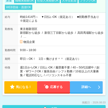
派遣
職種未経験OK
社会人未経験OK
大学生歓迎
ブランクOK
WEB登録・面接OK
時給1414円～ ▼日払いOK（規定あり） ■初勤務手当あり
給与
※規定による
東京都新宿区
勤務地
新宿駅から徒歩
/
新宿三丁目駅から徒歩
/
高田馬場駅から徒歩
/
…
物流企業
9:00～18:00
勤務時間
即日～OK！ 1日～働けます＾＾（規定あり）
期間
週1日からOK
/
日払いOK
/
履歴書不要
/
40～50代活躍中
/
副
特徴
業・WワークOK
/
服装自由
/
シフト勤務
/
10名以上の大量募
集
/
電話対応なし
/
パソコンスキル不要
気になる！
応募する
詳細へ
掲載日：2026.08.03