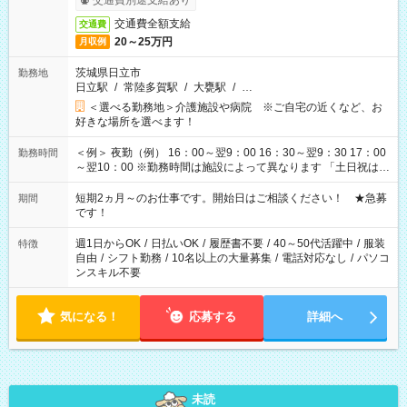
交通費別途支給あり
交通費全額支給
交通費
20～25万円
月収例
茨城県日立市
勤務地
日立駅
/
常陸多賀駅
/
大甕駅
/
…
＜選べる勤務地＞介護施設や病院 ※ご自宅の近くなど、お
好きな場所を選べます！
＜例＞ 夜勤（例） 16：00～翌9：00 16：30～翌9：30 17：00
勤務時間
～翌10：00 ※勤務時間は施設によって異なります 「土日祝は休
みたい」 「しっかり稼ぎたい」 「もう少し遅い時間から始めた
い」など ご希望にあったお仕事をご案内いたします。 ※未経験
短期2ヵ月～のお仕事です。開始日はご相談ください！ ★急募
期間
の方の場合は1～2ヶ月間は日中での仕事を経験いただき、 お
です！
仕事に慣れてからの夜勤になります。 ★家庭の都合でお休みが
必要な場合も遠慮なくご相談ください。
週1日からOK
/
日払いOK
/
履歴書不要
/
40～50代活躍中
/
服装
特徴
自由
/
シフト勤務
/
10名以上の大量募集
/
電話対応なし
/
パソコ
ンスキル不要
気になる！
応募する
詳細へ
未読