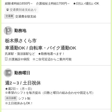
経験者時給1650円～ 介護福祉士時給1700円～ ★日払い/週払いOK
交通費別途支給あり
交通費全額支給
交通費
勤務地
栃木県さくら市
車通勤OK / 自転車・バイク通勤OK
氏家駅・蒲須坂駅など ★勤務地選べます！
介護施設や病院 ※ご自宅近辺からご案内可能
勤務曜日
週2～3 / 土日祝休
★週2日～（月～日）
※希望のシフトを毎月提出（日数と曜日の組み合わせや固定も可）
シフト制
休日休暇
※土日祝休みもOK！