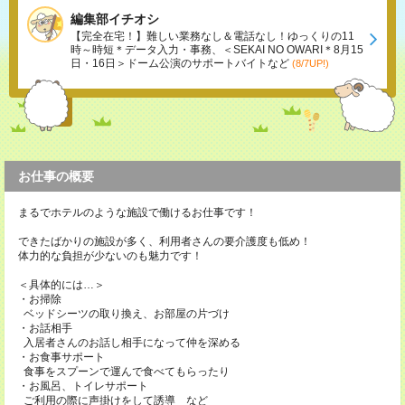
編集部イチオシ
【完全在宅！】難しい業務なし＆電話なし！ゆっくりの11
時～時短＊データ入力・事務、＜SEKAI NO OWARI＊8月15
日・16日＞ドーム公演のサポートバイトなど
(8/7UP!)
お仕事の概要
まるでホテルのような施設で働けるお仕事です！
できたばかりの施設が多く、利用者さんの要介護度も低め！
体力的な負担が少ないのも魅力です！
＜具体的には…＞
・お掃除
ベッドシーツの取り換え、お部屋の片づけ
・お話相手
入居者さんのお話し相手になって仲を深める
・お食事サポート
食事をスプーンで運んで食べてもらったり
・お風呂、トイレサポート
ご利用の際に声掛けをして誘導 など