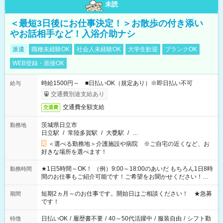
未読
＜最短3日後にお仕事決定！＞お散歩の付き添い
やお話相手など！入浴介助ナシ
派遣
職種未経験OK
社会人未経験OK
大学生歓迎
ブランクOK
WEB登録・面接OK
時給1500円～ ■日払いOK（規定あり）※即日払い不可
給与
交通費別途支給あり
交通費全額支給
交通費
茨城県日立市
勤務地
日立駅
/
常陸多賀駅
/
大甕駅
/
…
＜選べる勤務地＞介護施設や病院 ※ご自宅の近くなど、お
好きな場所を選べます！
★1日5時間～OK！ （例）9:00～18:00のあいだ もちろん1日8時
勤務時間
間のお仕事もご紹介可能です！ご希望をお聞かせください！★
家庭の都合でお休みが必要な場合も遠慮なくご相談ください。
※週最低15時間以上の勤務が必要です
短期2ヵ月～のお仕事です。開始日はご相談ください！ ★急募
期間
です！
日払いOK
/
履歴書不要
/
40～50代活躍中
/
服装自由
/
シフト勤
特徴