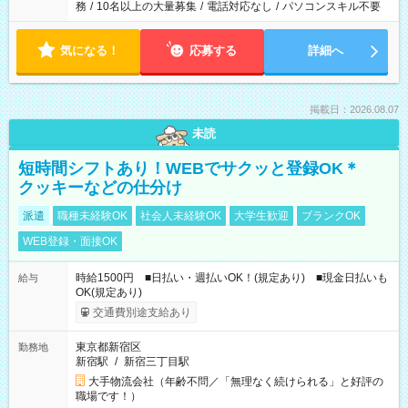
務
/
10名以上の大量募集
/
電話対応なし
/
パソコンスキル不要
気になる！
応募する
詳細へ
掲載日：2026.08.07
未読
短時間シフトあり！WEBでサクッと登録OK＊
クッキーなどの仕分け
派遣
職種未経験OK
社会人未経験OK
大学生歓迎
ブランクOK
WEB登録・面接OK
時給1500円 ■日払い・週払いOK！(規定あり) ■現金日払いも
給与
OK(規定あり)
交通費別途支給あり
東京都新宿区
勤務地
新宿駅
/
新宿三丁目駅
大手物流会社（年齢不問／「無理なく続けられる」と好評の
職場です！）