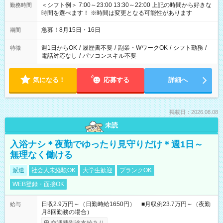
＜シフト例＞ 7:00～23:00 13:30～22:00 上記の時間から好きな
勤務時間
時間を選べます！ ※時間は変更となる可能性があります
急募！8月15日・16日
期間
週1日からOK
/
履歴書不要
/
副業・WワークOK
/
シフト勤務
/
特徴
電話対応なし
/
パソコンスキル不要
気になる！
応募する
詳細へ
掲載日：2026.08.08
未読
入浴ナシ＊夜勤でゆったり見守りだけ＊週1日～
無理なく働ける
派遣
社会人未経験OK
大学生歓迎
ブランクOK
WEB登録・面接OK
日収2.9万円～（日勤時給1650円） ■月収例23.7万円～（夜勤
給与
月8回勤務の場合）