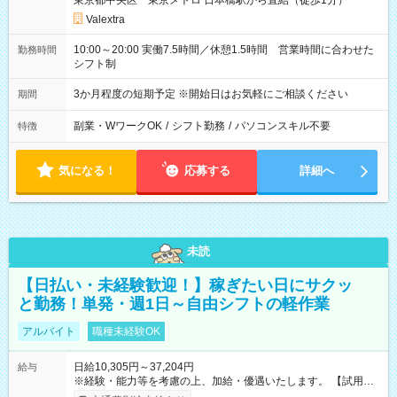
東京都中央区 東京メトロ 日本橋駅から直結（徒歩1分）
Valextra
10:00～20:00 実働7.5時間／休憩1.5時間 営業時間に合わせた
勤務時間
シフト制
3か月程度の短期予定 ※開始日はお気軽にご相談ください
期間
副業・WワークOK
/
シフト勤務
/
パソコンスキル不要
特徴
気になる！
応募する
詳細へ
未読
【日払い・未経験歓迎！】稼ぎたい日にサクッ
と勤務！単発・週1日～自由シフトの軽作業
アルバイト
職種未経験OK
日給10,305円～37,204円
給与
※経験・能力等を考慮の上、加給・優遇いたします。 【試用期
間】試用期間なし