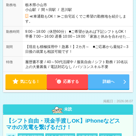
栃木県小山市
勤務地
小山駅
/
間々田駅
/
思川駅
≪車通勤もOK！≫ご自宅近くでご希望の勤務地を紹介しま
す。
9:00～18:00（休憩60分） ■ご希望があれば下記シフトもOK！
勤務時間
早番 7:00～16:00 遅番 10:00～19:00 「家族と休みを合わせた
い」 「余裕を持って夕飯の準備がしたい」 「できれば残業はし
たくない」 など、ご希望を教えてくださいね。 ※Wワーク希望
【現在も積極採用中！急募！】2カ月～ ■ご応募から最短2～3
期間
の方へ 今ご覧のお仕事で希望する勤務時間と、もう1つのお仕事
日後の就業も相談可能です！
の勤務時間。 合計で週40時間を超える場合は応募できません。
履歴書不要
/
40～50代活躍中
/
服装自由
/
シフト勤務
/
10名以
特徴
上の大量募集
/
電話対応なし
/
パソコンスキル不要
気になる！
応募する
詳細へ
掲載日：2026.08.07
未読
【シフト自由・現金手渡しOK】iPhoneなどス
マホの充電を繋げるだけ！