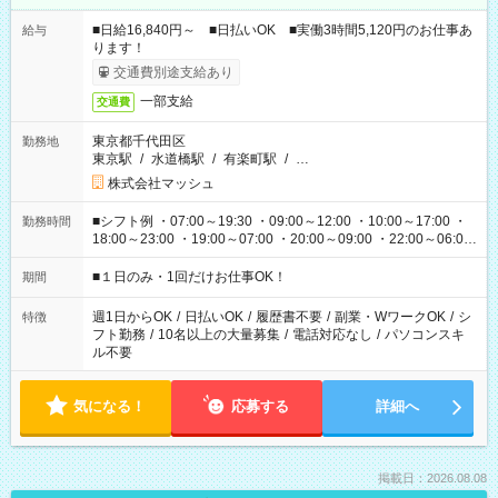
■日給16,840円～ ■日払いOK ■実働3時間5,120円のお仕事あ
給与
ります！
交通費別途支給あり
一部支給
交通費
東京都千代田区
勤務地
東京駅
/
水道橋駅
/
有楽町駅
/
…
株式会社マッシュ
■シフト例 ・07:00～19:30 ・09:00～12:00 ・10:00～17:00 ・
勤務時間
18:00～23:00 ・19:00～07:00 ・20:00～09:00 ・22:00～06:00
etc ★最短で3時間で5,120円のお仕事から 15時間で2万円近く稼
げるお仕事も！ ご希望のお時間に合わせてご紹介！ ※シフトは
■１日のみ・1回だけお仕事OK！
期間
現場によって異なります。 ※勿論、休憩時間はあるのでご安心
ください！
週1日からOK
/
日払いOK
/
履歴書不要
/
副業・WワークOK
/
シ
特徴
フト勤務
/
10名以上の大量募集
/
電話対応なし
/
パソコンスキ
ル不要
気になる！
応募する
詳細へ
掲載日：2026.08.08