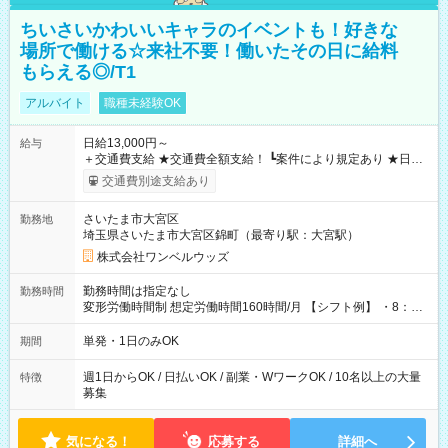
ちいさいかわいいキャラのイベントも！好きな
場所で働ける☆来社不要！働いたその日に給料
もらえる◎/T1
アルバイト
職種未経験OK
日給13,000円～
給与
＋交通費支給 ★交通費全額支給！ ┗案件により規定あり ★日払
いOK！（規定あり） ┗働いたその日に現金GET♪ お仕事後はコ
交通費別途支給あり
ンビニATMから 日払い分を引き落とせます！ 【試用期間】試
用期間なし
さいたま市大宮区
勤務地
埼玉県さいたま市大宮区錦町（最寄り駅：大宮駅）
株式会社ワンベルウッズ
勤務時間は指定なし
勤務時間
変形労働時間制 想定労働時間160時間/月 【シフト例】 ・8：00
～21：00
単発・1日のみOK
期間
週1日からOK / 日払いOK / 副業・WワークOK / 10名以上の大量
特徴
募集
気になる！
応募する
詳細へ