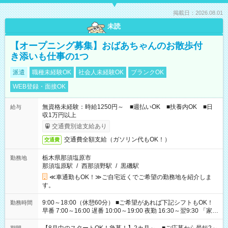
掲載日：2026.08.01
未読
【オープニング募集】おばあちゃんのお散歩付
き添いも仕事の1つ
派遣
職種未経験OK
社会人未経験OK
ブランクOK
WEB登録・面接OK
無資格未経験：時給1250円～ ■週払いOK ■扶養内OK ■日
給与
収1万円以上
交通費別途支給あり
交通費全額支給（ガソリン代もOK！）
交通費
栃木県那須塩原市
勤務地
那須塩原駅
/
西那須野駅
/
黒磯駅
≪車通勤もOK！≫ご自宅近くでご希望の勤務地を紹介しま
す。
9:00～18:00（休憩60分） ■ご希望があれば下記シフトもOK！
勤務時間
早番 7:00～16:00 遅番 10:00～19:00 夜勤 16:30～翌9:30 「家族
と休みを合わせたい」 「余裕を持って夕飯の準備がしたい」
「できれば残業はしたくない」 など、ご希望を教えてください