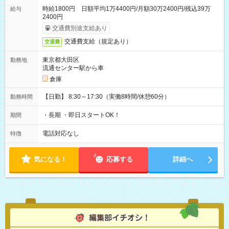
時給1800円 日額平均1万4400円/月額30万2400円/残込39万
給与
2400円
交通費別途支給あり
交通費支給（規定あり）
交通費
東京都大田区
勤務地
流通センター駅から車
倉庫
【日勤】 8:30～17:30（実働8時間/休憩60分）
勤務時間
・長期 ・即日スタートOK！
期間
電話対応なし
特徴
気になる！
応募する
詳細へ