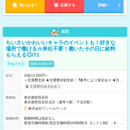
気になる！
応募する
詳細へ
未読
ちいさいかわいいキャラのイベントも！好きな
場所で働ける☆来社不要！働いたその日に給料
もらえる◎/T1
アルバイト
職種未経験OK
日給13,000円～
給与
＋交通費支給 ★交通費全額支給！ ┗案件により規定あり ★日払
いOK！（規定あり） ┗働いたその日に現金GET♪ お仕事後はコ
交通費別途支給あり
ンビニATMから 日払い分を引き落とせます！ 【試用期間】試
用期間なし
東京都世田谷区
勤務地
東京都世田谷区北沢（最寄り駅：下北沢駅）
株式会社ワンベルウッズ
勤務時間は指定なし
勤務時間
変形労働時間制 想定労働時間160時間/月 【シフト例】 ・8：00
～21：00