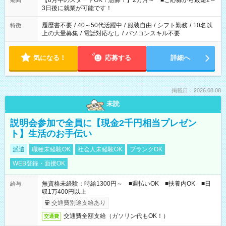
【8月中のスタートOK！急募！】2カ月～ ■ご応募から最短2～
期間
ね。 ※Wワーク希望の方へ 今ご覧のお仕事で希望する勤務時間
3日後に就業が可能です！
と、もう1つのお仕事の勤務時間。 合計で週40時間を超える場
合は応募できません。
履歴書不要
/
40～50代活躍中
/
服装自由
/
シフト勤務
/
10名以
特徴
上の大量募集
/
電話対応なし
/
パソコンスキル不要
気になる！
応募する
詳細へ
掲載日：2026.08.08
未読
説明会参加で全員に【現金2千円相当プレゼン
ト】生活のお手伝い
派遣
職種未経験OK
社会人未経験OK
ブランクOK
WEB登録・面接OK
無資格未経験：時給1300円～ ■週払いOK ■扶養内OK ■日
給与
収1万400円以上
交通費別途支給あり
交通費全額支給（ガソリン代もOK！）
交通費