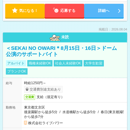
気になる！
応募する
詳細へ
掲載日：2026.08.04
未読
＜SEKAI NO OWARI＊8月15日・16日＞ドーム
公演のサポートバイト
アルバイト
職種未経験OK
社会人未経験OK
大学生歓迎
ブランクOK
時給1250円～
給与
交通費別途支給あり
支給（規定有り）
交通費
東京都文京区
勤務地
後楽園駅から徒歩5分
/
水道橋駅から徒歩5分
/
春日(東京都)駅
から徒歩7分
株式会社ライブパワー