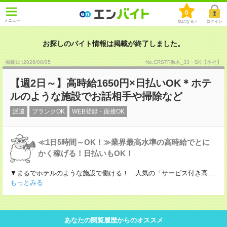
0
メニュー
気になる！
ログイン
お探しのバイト情報は掲載が終了しました。
掲載日 :2026
/
08
/
05
No.CRSTF栃木_33・SK【本社】
【週2日～】高時給1650円×日払いOK＊ホテ
ルのような施設でお話相手や掃除など
派遣
ブランクOK
WEB登録・面接OK
≪1日5時間～OK！≫業界最高水準の高時給でとに
かく稼げる！日払いもOK！
▼まるでホテルのような施設で働ける！ 人気の「サービス付き高
...
もっとみる
あなたの閲覧履歴からのオススメ