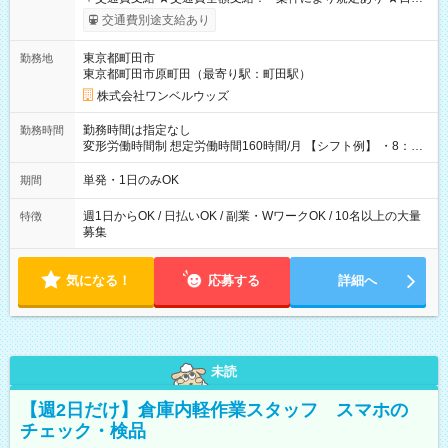
いOK！（規定あり） ┗働いたその日に現金GET♪ お仕事後はコ
交通費別途支給あり
ンビニATMから 日払い分を引き落とせます！ 【試用期間】試
用期間なし
東京都町田市
勤務地
東京都町田市原町田（最寄り駅：町田駅）
株式会社ワンベルウッズ
勤務時間は指定なし
勤務時間
変形労働時間制 想定労働時間160時間/月 【シフト例】 ・8：00
～21：00
単発・1日のみOK
期間
週1日からOK / 日払いOK / 副業・WワークOK / 10名以上の大量
特徴
募集
気になる！
応募する
詳細へ
未読
【週2日だけ】倉庫内軽作業スタッフ スマホの
チェック・検品