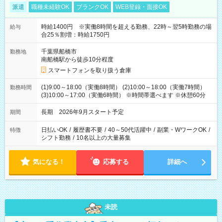
派遣
職種未経験OK
ブランクOK
WEB登録・面接OK
時給1400円 ※実働8時間を超える勤務、22時～翌5時勤務の場
給与
合25％割増：時給1750円
千葉県船橋市
勤務地
南船橋駅から徒歩10分程度
スマートフォンを取り扱う倉庫
(1)9:00～18:00（実働8時間） (2)10:00～18:00（実働7時間）
勤務時間
(3)10:00～17:00（実働6時間） ※時間帯選べます ※休憩60分
長期 2026年9月スタート予定
期間
日払いOK
/
履歴書不要
/
40～50代活躍中
/
副業・WワークOK
/
特徴
シフト勤務
/
10名以上の大量募集
気になる！
応募する
詳細へ
未読