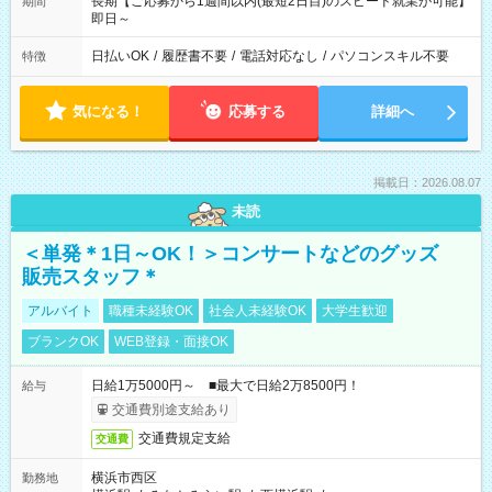
長期【ご応募から1週間以内(最短2日目)のスピード就業が可能】
期間
即日～
日払いOK
/
履歴書不要
/
電話対応なし
/
パソコンスキル不要
特徴
気になる！
応募する
詳細へ
掲載日：2026.08.07
未読
＜単発＊1日～OK！＞コンサートなどのグッズ
販売スタッフ＊
アルバイト
職種未経験OK
社会人未経験OK
大学生歓迎
ブランクOK
WEB登録・面接OK
日給1万5000円～ ■最大で日給2万8500円！
給与
交通費別途支給あり
交通費規定支給
交通費
横浜市西区
勤務地