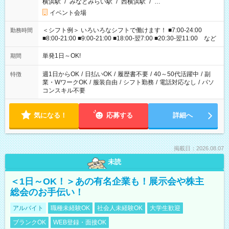
横浜駅
/
みなとみらい駅
/
西横浜駅
/
…
イベント会場
＜シフト例＞ いろいろなシフトで働けます！ ■7:00-24:00
勤務時間
■8:00-21:00 ■9:00-21:00 ■18:00-翌7:00 ■20:30-翌11:00 など
単発1日～OK!
期間
週1日からOK
/
日払いOK
/
履歴書不要
/
40～50代活躍中
/
副
特徴
業・WワークOK
/
服装自由
/
シフト勤務
/
電話対応なし
/
パソ
コンスキル不要
気になる！
応募する
詳細へ
掲載日：2026.08.07
未読
＜1日～OK！＞あの有名企業も！展示会や株主
総会のお手伝い！
アルバイト
職種未経験OK
社会人未経験OK
大学生歓迎
ブランクOK
WEB登録・面接OK