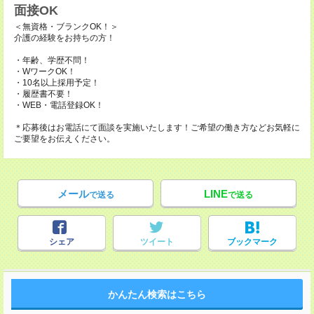
面接OK
＜無資格・ブランクOK！＞
介護の経験をお持ちの方！
・年齢、学歴不問！
・WワークOK！
・10名以上採用予定！
・履歴書不要！
・WEB・電話登録OK！
＊応募後はお電話にて面談を実施いたします！ご希望の働き方などお気軽に
ご要望をお伝えください。
メール
LINE
で送る
で送る
シェア
ツイート
ブックマーク
かんたん検索はこちら