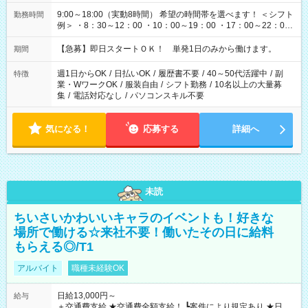
9:00～18:00（実動8時間） 希望の時間帯を選べます！ ＜シフト
勤務時間
例＞ ・8：30～12：00 ・10：00～19：00 ・17：00～22：00
・13：00～22：00 ・22：00～翌6：00 など
【急募】即日スタートＯＫ！ 単発1日のみから働けます。
期間
週1日からOK
/
日払いOK
/
履歴書不要
/
40～50代活躍中
/
副
特徴
業・WワークOK
/
服装自由
/
シフト勤務
/
10名以上の大量募
集
/
電話対応なし
/
パソコンスキル不要
気になる！
応募する
詳細へ
未読
ちいさいかわいいキャラのイベントも！好きな
場所で働ける☆来社不要！働いたその日に給料
もらえる◎/T1
アルバイト
職種未経験OK
日給13,000円～
給与
＋交通費支給 ★交通費全額支給！ ┗案件により規定あり ★日払