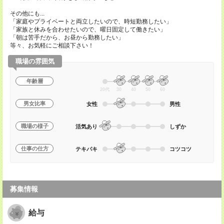
その他にも...
「家庭やプライベートと両立したいので、時短勤務したい」
「家族と休みを合わせたいので、曜日固定して働きたい」
「朝は苦手だから、お昼から勤務したい」
等々、お気軽にご相談下さい！
職場の雰囲気
年齢層
20代
30
40
50
60
男女比率
女性
男性
職場の様子
活気あり
しずか
仕事の仕方
テキパキ
コツコツ
募集情報
給与