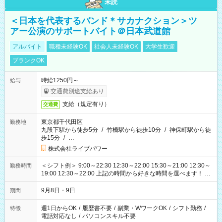
未読
＜日本を代表するバンド＊サカナクション＞ツ
アー公演のサポートバイト＠日本武道館
アルバイト
職種未経験OK
社会人未経験OK
大学生歓迎
ブランクOK
時給1250円～
給与
交通費別途支給あり
支給（規定有り）
交通費
東京都千代田区
勤務地
九段下駅から徒歩5分
/
竹橋駅から徒歩10分
/
神保町駅から徒
歩15分
/
…
株式会社ライブパワー
＜シフト例＞ 9:00～22:30 12:30～22:00 15:30～21:00 12:30～
勤務時間
19:00 12:30～22:00 上記の時間から好きな時間を選べます！ ※
時間は変更となる可能性があります
9月8日・9日
期間
週1日からOK
/
履歴書不要
/
副業・WワークOK
/
シフト勤務
/
特徴
電話対応なし
/
パソコンスキル不要