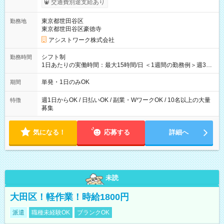
交通費別途支給あり
東京都世田谷区
勤務地
東京都世田谷区豪徳寺
アシストワーク株式会社
シフト制
勤務時間
1日あたりの実働時間：最大15時間/日 ＜1週間の勤務例＞週3回
勤務 勤務：月・水・金 休み：火・木・土・日 好きな時にお仕事
可能です！ ※1日あたりの最大実働時間は日勤、夜勤共に勤務し
単発・1日のみOK
期間
た時間になります。
週1日からOK / 日払いOK / 副業・WワークOK / 10名以上の大量
特徴
募集
気になる！
応募する
詳細へ
未読
大田区！軽作業！時給1800円
派遣
職種未経験OK
ブランクOK