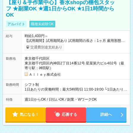
【座り＆手作業中心】香水shopの梱包スタッ
フ ★副業OK ★週1日からOK ★1日1時間から
OK
アルバイト
職種未経験OK
時給1,400円～
給与
【試用期間】試用期間あり 試用期間の長さ：1ヶ月 雇用形態、
給与は本採用時と同じです。
交通費別途支給あり
東京都千代田区
勤務地
東京都千代田区内神田2丁目14番12号 星屋第六ビル402号（最
寄り駅：神田駅）
Ａｌｌｅｙ株式会社
シフト制
勤務時間
1日あたりの実働時間：最大5時間/日 11:00-19:00 └1日あたりの
実働時間：1-5時間 └上記の時間帯内であれば、いつでも勤務可
能！ └平日・土曜日の中で、お好きな曜日でご勤務いただけま
週1日からOK / 日払いOK / 副業・WワークOK
特徴
す！ 【シフト例】 ・11:00～14:00 ・16:30～19:00 ・13:00～
18:00 などのように、自由な働き方が可能なお仕事です！
気になる！
応募する
詳細へ