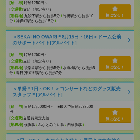
[給 与]
時給1250円～
[交通費]
支給（規定有り）
気になる！
[勤務地]
九段下駅から徒歩5分
/
竹橋駅から徒歩10
分
/
神保町駅から徒歩15分
/
…
＜SEKAI NO OWARI＊8月15日・16日＞ドーム公演
のサポートバイト[アルバイト]
[給 与]
時給1250円～
[交通費]
支給（規定有り）
気になる！
[勤務地]
後楽園駅から徒歩5分
/
水道橋駅から徒歩5
分
/
春日(東京都)駅から徒歩7分
＜単発＊1日～OK！＞コンサートなどのグッズ販売
スタッフ＊[アルバイト]
[給 与]
日給1万5000円～ ■最大で日給2万8500
円！
[交通費]
交通費規定支給
気になる！
[勤務地]
横浜駅
/
みなとみらい駅
/
西横浜駅
/
…