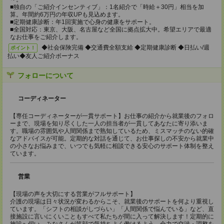
■独自の「ご紹介インセンティブ」：1名紹介で「時給＋30円」相当を加
算。年間約6万円の年収UPも見込めます。
■定期健康診断：年1回実施で心身の健康をサポート。
■全国対応：東京、大阪、名古屋など全国に拠点拡大中。希望エリアで最適
なお仕事をご紹介します。
◆社会保険完備 ◆交通費全額支給 ◆定期健康診断 ◆日払い/週
ポイント！
払い◆友人ご紹介ボーナス
フォローについて
コーディネーター
【専任コーディネーターが一貫サポート】お仕事の紹介から就業後のフォロ
ーまで、現場を知り尽くした一人の担当者が一貫してあなたに寄り添いま
す。職場の雰囲気や人間関係まで熟知しているため、ミスマッチのない的確
なアドバイスが可能。定期的な対話を通じて、お仕事探しの不安から就業中
の小さなお悩みまで、いつでも気軽に相談できる安心のサポート体制を整え
ています。
営業
【現場の声を大切にする営業がフルサポート】
介護の現場は日々状況が変わるからこそ、就業後のサポートを何より重視し
ています。「シフトの相談がしづらい」「人間関係で悩んでいる」など、直
接施設に言いにくいこともすべて私たちが間に入って解決します！定期的に