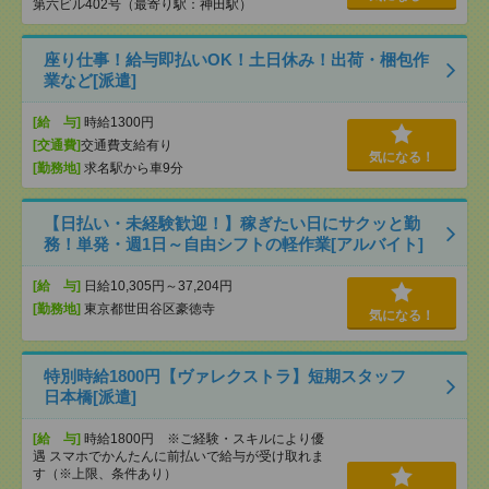
第六ビル402号（最寄り駅：神田駅）
座り仕事！給与即払いOK！土日休み！出荷・梱包作
業など[派遣]
[給 与]
時給1300円
[交通費]
交通費支給有り
気になる！
[勤務地]
求名駅から車9分
【日払い・未経験歓迎！】稼ぎたい日にサクッと勤
務！単発・週1日～自由シフトの軽作業[アルバイト]
[給 与]
日給10,305円～37,204円
[勤務地]
東京都世田谷区豪徳寺
気になる！
特別時給1800円【ヴァレクストラ】短期スタッフ
日本橋[派遣]
[給 与]
時給1800円 ※ご経験・スキルにより優
遇 スマホでかんたんに前払いで給与が受け取れま
す（※上限、条件あり）