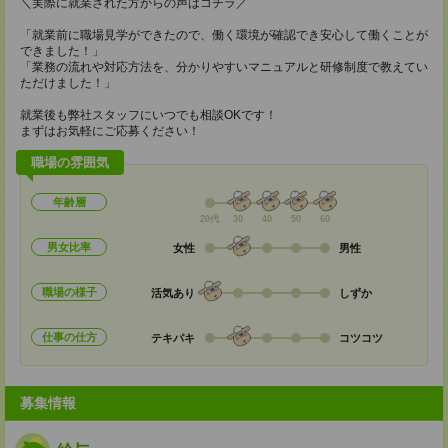
＼実際に就業された方からの声はコチラ／
「就業前に職場見学ができたので、働く環境が確認でき安心して働くことが
できました！」
「業務の流れや対応方法を、分かりやすいマニュアルと研修制度で教えてい
ただけました！」
就業後も弊社スタッフにいつでも相談OKです！
まずはお気軽にご応募ください！
職場の雰囲気
年齢層
20代
30
40
50
60
男女比率
女性
男性
職場の様子
活気あり
しずか
仕事の仕方
テキパキ
コツコツ
募集情報