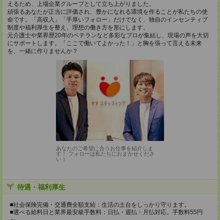
えるため、上場企業グループとして立ち上がりました。
頑張るあなたが正当に評価され、豊かになれる環境を作ることが私たちの使
命です。「高収入」「手厚いフォロー」だけでなく、独自のインセンティブ
制度や福利厚生を整え、理想の働き方を形にします。
元介護士や業界歴20年のベテランなど多彩なプロが集結し、現場の声を大切
にサポートします。「ここで働いてよかった！」と胸を張って言える未来
を、一緒に作りませんか？
あなたのご希望に合うお仕事を紹介しま
す！ フォローは私たちにおまかせくださ
い！
待遇・福利厚生
■社会保険完備・交通費全額支給：生活の土台をしっかり守ります。
■選べる給料日と業界最安級手数料：日払・週払・月払対応。手数料55円
～。