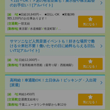
＜1日～OK！＞あの有名企業も！展示会や株主総会
のお手伝い！[アルバイト]
[給 与]
■日給16,840円～ ■日払いOK ■実働3時
間5,120円のお仕事あります！
[交通費]
一部支給
気になる！
[勤務地]
東京駅
/
水道橋駅
/
有楽町駅
/
…
サマソニなど人気音楽イベントも！好きな場所で働
ける☆来社不要！働いたその日に給料もらえる日払
い/T1[アルバイト]
[給 与]
日給12,000円～
[勤務地]
千葉県船橋市西船（最寄り駅：西船橋駅）
気になる！
高時給！車通勤OK！土日休み！ピッキング・入出荷
[派遣]
[給 与]
時給1450円
[交通費]
交通費支給有り
気になる！
[勤務地]
千葉ニュータウン中央駅から車12分