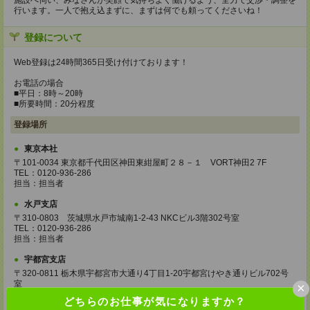
施設へ伺い、みなさんが笑顔で気持ちよく働けるよう、全力で交渉・調整を
行います。一人で抱え込まずに、まずは何でも頼ってくださいね！
登録について
Web登録は24時間365日受け付けております！
お電話の場合
■平日：8時～20時
■所要時間：20分程度
登録場所
東京本社
〒101-0034 東京都千代田区神田東紺屋町２８－１ VORT神田2 7F
TEL：0120-936-286
担当：担当者
水戸支店
〒310-0803 茨城県水戸市城南1-2-43 NKCビル3階302号室
TEL：0120-936-286
担当：担当者
宇都宮支店
〒320-0811 栃木県宇都宮市大通り4丁目1-20宇都宮けやき通りビル702号
室
×
TEL：0120-936-286
どちらのお仕事が気になりますか？
担当：担当者