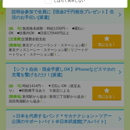
しばらく表示しない
説明会参加で全員に【現金2千円相当プレゼント】生
活のお手伝い[派遣]
[給 与]
無資格未経験：時給1330円～ ■週払い
OK ■扶養内OK ■日収1万640円以上
[交通費]
交通費全額支給
気になる！
[勤務地]
東京ディズニーランド・ステーション駅
/
東京ディズニーシー・ステーション駅
/
リゾートゲ
ートウェイ・ステーション駅
/
…
【シフト自由・現金手渡しOK】iPhoneなどスマホの
充電を繋げるだけ！[派遣]
[給 与]
時給1414円～ ▼日払いOK（規定あ
り） ■初勤務手当あり ※規定による
[勤務地]
新宿駅から徒歩
/
新宿三丁目駅から徒歩
/
気になる！
高田馬場駅から徒歩
/
…
＜日本を代表するバンド＊サカナクション＞ツアー
公演のサポートバイト＠日本武道館[アルバイト]