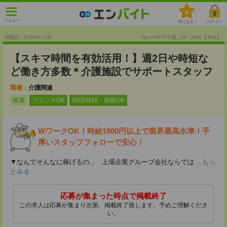
0
メニュー
気になる！
ログイン
掲載日 :2026
/
07
/
28
No.CRSTF千葉_29・SAK【本社】
【スキマ時間を有効活用！】週2日や時短な
ど働き方多数＊介護施設でサポートスタッフ
職種：
介護関連
派遣
ブランクOK
WEB登録・面接OK
WワークOK！時給1900円以上で業界最高水準！手
厚いスタッフフォローで安心！
▼なんでそんなに稼げるの... 上場企業グループ会社ならでは
...もっ
とみる
応募が集まった時点で掲載終了
この求人は応募が集まり次第、掲載終了致します。予めご理解くださ
い。