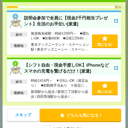
1
/10
説明会参加で全員に【現金2千円相当プレゼ
ント】生活のお手伝い[派遣]
応募ページへ
無資格未経験：時給1330円～ ■週払
給与
いOK ■扶養内OK ■日収1万640円
以上
東京ディズニーランド・ステーション
気になる!
勤務地
気になる！
電話応募
駅 / 東京ディズニーシー・ステーショ
ン駅 / リゾートゲートウェイ・ステー
ション駅 / …
【シフト自由・現金手渡しOK】iPhoneなど
メール
LINE
で送る
で送る
スマホの充電を繋げるだけ！[派遣]
時給1414円～ ▼日払いOK（規定あ
給与
り） ■初勤務手当あり ※規定によ
シェア
ツイート
ブックマーク
る
新宿駅から徒歩 / 新宿三丁目駅から徒
気になる!
勤務地
歩 / 高田馬場駅から徒歩 / …
あなたの閲覧履歴からの
おすすめ
スキップ
どちらも気になる！