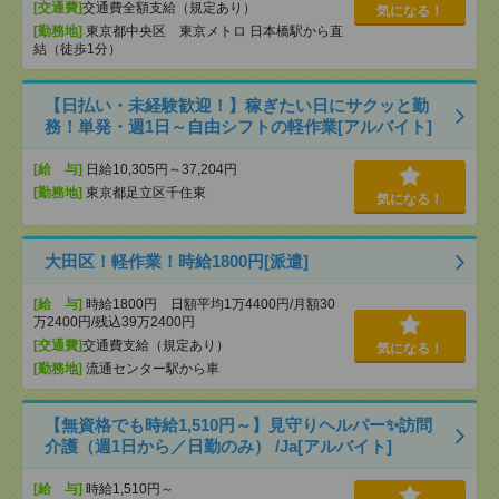
[交通費]
交通費全額支給（規定あり）
気になる！
[勤務地]
東京都中央区 東京メトロ 日本橋駅から直
結（徒歩1分）
【日払い・未経験歓迎！】稼ぎたい日にサクッと勤
務！単発・週1日～自由シフトの軽作業[アルバイト]
[給 与]
日給10,305円～37,204円
[勤務地]
東京都足立区千住東
気になる！
大田区！軽作業！時給1800円[派遣]
[給 与]
時給1800円 日額平均1万4400円/月額30
万2400円/残込39万2400円
[交通費]
交通費支給（規定あり）
気になる！
[勤務地]
流通センター駅から車
【無資格でも時給1,510円～】見守りヘルパー✨訪問
介護（週1日から／日勤のみ） /Ja[アルバイト]
[給 与]
時給1,510円～