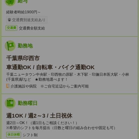
給与
経験者時給1900円～
交通費別途支給あり
交通費全額支給
交通費
勤務地
千葉県印西市
車通勤OK / 自転車・バイク通勤OK
千葉ニュータウン中央駅・印西牧の原駅・木下駅・印旛日本医大駅・小林
(千葉県)駅など ★勤務地選べます！
介護施設や病院 ※ご自宅近辺からご案内可能
勤務曜日
週1OK / 週2～3 / 土日祝休
週2日～OK！（週1日もご相談ください！）
※希望のシフトを毎月提出（日数と曜日の組み合わせや固定も可）
シフト制
休日休暇