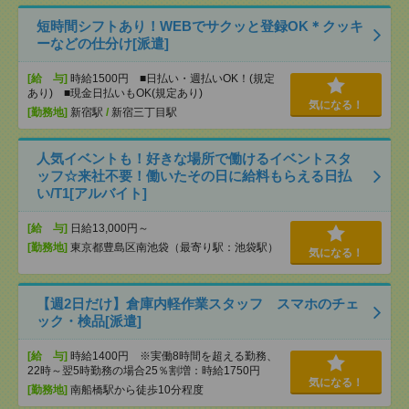
短時間シフトあり！WEBでサクッと登録OK＊クッキ
ーなどの仕分け[派遣]
[給 与]
時給1500円 ■日払い・週払いOK！(規定
あり) ■現金日払いもOK(規定あり)
気になる！
[勤務地]
新宿駅
/
新宿三丁目駅
人気イベントも！好きな場所で働けるイベントスタ
ッフ☆来社不要！働いたその日に給料もらえる日払
い/T1[アルバイト]
[給 与]
日給13,000円～
[勤務地]
東京都豊島区南池袋（最寄り駅：池袋駅）
気になる！
【週2日だけ】倉庫内軽作業スタッフ スマホのチェ
ック・検品[派遣]
[給 与]
時給1400円 ※実働8時間を超える勤務、
22時～翌5時勤務の場合25％割増：時給1750円
気になる！
[勤務地]
南船橋駅から徒歩10分程度