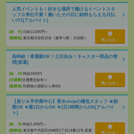
人気イベントも！好きな場所で働けるイベントスタ
ッフ☆来社不要！働いたその日に給料もらえる日払
い/T1[アルバイト]
[給 与]
日給13,000円～
[勤務地]
東京都渋谷区渋谷（最寄り駅：渋谷駅）
気になる！
高時給！車通勤OK！土日休み！キャスター部品の管
理[派遣]
[給 与]
時給1600円
[交通費]
交通費支給有り
気になる！
[勤務地]
印西牧の原駅から車8分
【座り＆手作業中心】香水shopの梱包スタッフ ★副
業OK ★週1日からOK ★1日1時間からOK[アルバイ
ト]
[給 与]
時給1,400円～
[勤務地]
東京都千代田区内神田2丁目14番12号 星屋
気になる！