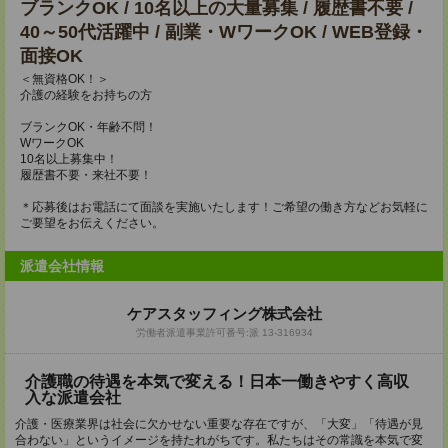
ブランクOK / 10名以上の大量募集 / 履歴書不要 /
40～50代活躍中 / 副業・WワークOK / WEB登録・
面接OK
＜無資格OK！＞
介護の経験をお持ちの方
ブランクOK・年齢不問！
WワークOK
10名以上募集中！
履歴書不要・来社不要！
＊応募後はお電話にて面談を実施いたします！ご希望の働き方などお気軽に
ご要望をお伝えください。
派遣会社情報
ケアスタッフィング株式会社
労働者派遣事業許可番号:派 13-316934
介護職の待遇を本気で変える！日本一働きやすく高収
入な派遣会社
介護・医療業界は社会に欠かせない重要な存在ですが、「大変」「待遇が見
合わない」というイメージを持たれがちです。私たちはその常識を本気で変