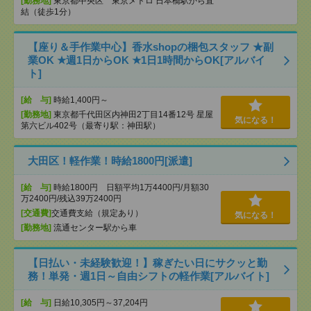
[勤務地]
東京都中央区 東京メトロ 日本橋駅から直
結（徒歩1分）
【座り＆手作業中心】香水shopの梱包スタッフ ★副
業OK ★週1日からOK ★1日1時間からOK[アルバイ
ト]
[給 与]
時給1,400円～
[勤務地]
東京都千代田区内神田2丁目14番12号 星屋
気になる！
第六ビル402号（最寄り駅：神田駅）
大田区！軽作業！時給1800円[派遣]
[給 与]
時給1800円 日額平均1万4400円/月額30
万2400円/残込39万2400円
[交通費]
交通費支給（規定あり）
気になる！
[勤務地]
流通センター駅から車
【日払い・未経験歓迎！】稼ぎたい日にサクッと勤
務！単発・週1日～自由シフトの軽作業[アルバイト]
[給 与]
日給10,305円～37,204円