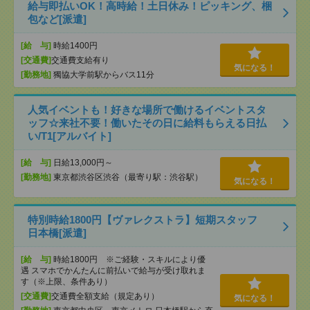
給与即払いOK！高時給！土日休み！ピッキング、梱
包など[派遣]
[給 与]
時給1400円
[交通費]
交通費支給有り
気になる！
[勤務地]
獨協大学前駅からバス11分
人気イベントも！好きな場所で働けるイベントスタ
ッフ☆来社不要！働いたその日に給料もらえる日払
い/T1[アルバイト]
[給 与]
日給13,000円～
[勤務地]
東京都渋谷区渋谷（最寄り駅：渋谷駅）
気になる！
特別時給1800円【ヴァレクストラ】短期スタッフ
日本橋[派遣]
[給 与]
時給1800円 ※ご経験・スキルにより優
遇 スマホでかんたんに前払いで給与が受け取れま
す（※上限、条件あり）
[交通費]
交通費全額支給（規定あり）
気になる！