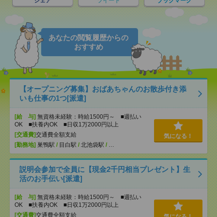
シェア
ツイート
ブックマーク
あなたの閲覧履歴からの
おすすめ
【オープニング募集】おばあちゃんのお散歩付き添
いも仕事の1つ[派遣]
[給 与]
無資格未経験：時給1500円～ ■週払い
OK ■扶養内OK ■日収1万2000円以上
[交通費]
交通費全額支給
気になる！
[勤務地]
巣鴨駅
/
目白駅
/
北池袋駅
/
…
説明会参加で全員に【現金2千円相当プレゼント】生
活のお手伝い[派遣]
[給 与]
無資格未経験：時給1500円～ ■週払い
OK ■扶養内OK ■日収1万2000円以上
[交通費]
交通費全額支給
気になる！