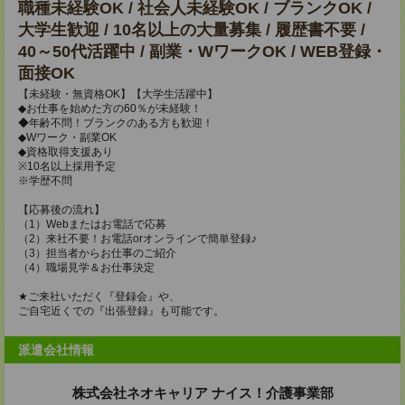
職種未経験OK / 社会人未経験OK / ブランクOK /
大学生歓迎 / 10名以上の大量募集 / 履歴書不要 /
40～50代活躍中 / 副業・WワークOK / WEB登録・
面接OK
【未経験・無資格OK】【大学生活躍中】
◆お仕事を始めた方の60％が未経験！
◆年齢不問！ブランクのある方も歓迎！
◆Wワーク・副業OK
◆資格取得支援あり
※10名以上採用予定
※学歴不問
【応募後の流れ】
（1）Webまたはお電話で応募
（2）来社不要！お電話orオンラインで簡単登録♪
（3）担当者からお仕事のご紹介
（4）職場見学＆お仕事決定
★ご来社いただく『登録会』や、
ご自宅近くでの『出張登録』も可能です。
派遣会社情報
株式会社ネオキャリア ナイス！介護事業部