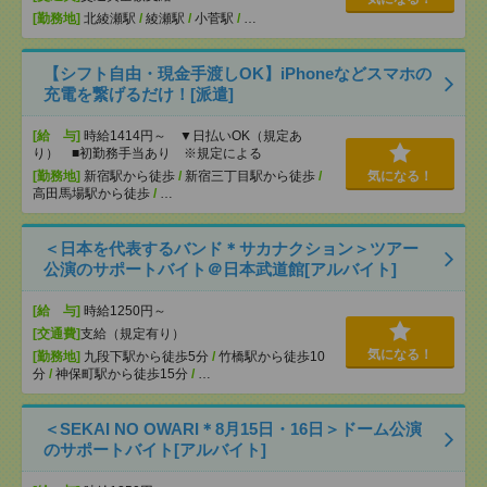
[勤務地]
北綾瀬駅
/
綾瀬駅
/
小菅駅
/
…
【シフト自由・現金手渡しOK】iPhoneなどスマホの
充電を繋げるだけ！[派遣]
[給 与]
時給1414円～ ▼日払いOK（規定あ
り） ■初勤務手当あり ※規定による
[勤務地]
新宿駅から徒歩
/
新宿三丁目駅から徒歩
/
気になる！
高田馬場駅から徒歩
/
…
＜日本を代表するバンド＊サカナクション＞ツアー
公演のサポートバイト＠日本武道館[アルバイト]
[給 与]
時給1250円～
[交通費]
支給（規定有り）
気になる！
[勤務地]
九段下駅から徒歩5分
/
竹橋駅から徒歩10
分
/
神保町駅から徒歩15分
/
…
＜SEKAI NO OWARI＊8月15日・16日＞ドーム公演
のサポートバイト[アルバイト]