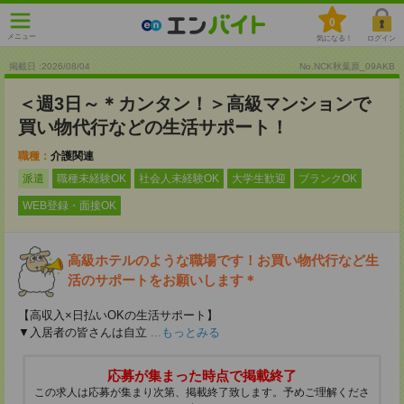
0
メニュー
気になる！
ログイン
掲載日 :2026
/
08
/
04
No.NCK秋葉原_09AKB
＜週3日～＊カンタン！＞高級マンションで
買い物代行などの生活サポート！
職種：
介護関連
派遣
職種未経験OK
社会人未経験OK
大学生歓迎
ブランクOK
WEB登録・面接OK
高級ホテルのような職場です！お買い物代行など生
活のサポートをお願いします＊
【高収入×日払いOKの生活サポート】
▼入居者の皆さんは自立
...もっとみる
応募が集まった時点で掲載終了
この求人は応募が集まり次第、掲載終了致します。予めご理解くださ