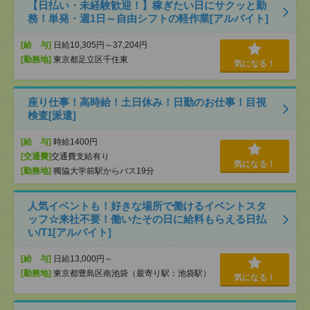
【日払い・未経験歓迎！】稼ぎたい日にサクッと勤
務！単発・週1日～自由シフトの軽作業[アルバイト]
[給 与]
日給10,305円～37,204円
[勤務地]
東京都足立区千住東
気になる！
座り仕事！高時給！土日休み！日勤のお仕事！目視
検査[派遣]
[給 与]
時給1400円
[交通費]
交通費支給有り
気になる！
[勤務地]
獨協大学前駅からバス19分
人気イベントも！好きな場所で働けるイベントスタ
ッフ☆来社不要！働いたその日に給料もらえる日払
い/T1[アルバイト]
[給 与]
日給13,000円～
[勤務地]
東京都豊島区南池袋（最寄り駅：池袋駅）
気になる！