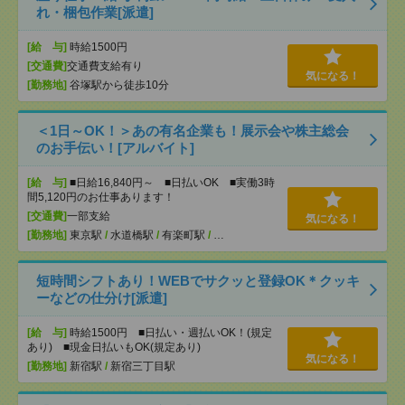
れ・梱包作業[派遣]
[給 与]
時給1500円
[交通費]
交通費支給有り
気になる！
[勤務地]
谷塚駅から徒歩10分
＜1日～OK！＞あの有名企業も！展示会や株主総会
のお手伝い！[アルバイト]
[給 与]
■日給16,840円～ ■日払いOK ■実働3時
間5,120円のお仕事あります！
[交通費]
一部支給
気になる！
[勤務地]
東京駅
/
水道橋駅
/
有楽町駅
/
…
短時間シフトあり！WEBでサクッと登録OK＊クッキ
ーなどの仕分け[派遣]
[給 与]
時給1500円 ■日払い・週払いOK！(規定
あり) ■現金日払いもOK(規定あり)
気になる！
[勤務地]
新宿駅
/
新宿三丁目駅