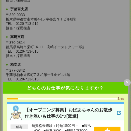
担当：採用担当
宇都宮支店
〒320-0033
栃木県宇都宮市本町4-15 宇都宮ＮＩビル8階
TEL：0120-713-515
担当：採用担当
高崎支店
〒370-0814
群馬県高崎市栄町16-11 高崎イーストタワー7階
TEL：0120-713-515
担当：採用担当
柏支店
〒277-0842
千葉県柏市末広町7-3 柏第一生命ビル4階
TEL：0120-713-515
×
担当：採用担当
どちらのお仕事が気になりますか？
八王子支店
東京都八王子市東町1－6 橋完ＬＫビル 3階
1
/10
TEL：0120-713-515
担当：採用担当
【オープニング募集】おばあちゃんのお散歩
付き添いも仕事の1つ[派遣]
町田支店
〒194-0022 東京都町田市森野1-33-11 町田森野ビル1階
無資格未経験：時給1500円～ ■週払
TEL：0120-713-515
給与
担当：採用担当
いOK ■扶養内OK ■日収1万2000円