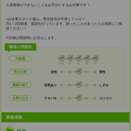
入居者様ができないことをお手伝いするお仕事です！
○お仕事スタート後も、専任担当が手厚くフォロー。
月1～2回程度、面談を行っています。困ったことがあったらお気軽にご相
談ください！
※詳細は面談時にお伝えします。
職場の雰囲気
年齢層
20代
30
40
50
60
男女比率
女性
男性
職場の様子
活気あり
しずか
仕事の仕方
テキパキ
コツコツ
募集情報