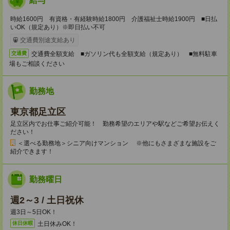
給与
時給1600円 有資格・有経験時給1800円 介護福祉士時給1900円 ■日払
いOK（規定あり）※即日払い不可
交通費別途支給あり
交通費全額支給 ■ガソリン代も全額支給（規定あり） ■無料駐車
交通費
場もご相談ください
勤務地
東京都足立区
足立区内でお仕事ご紹介可能！ 勤務希望のエリアや駅などご希望お伝えく
ださい！
＜選べる勤務地＞シニア向けマンション ※他にもさまざまな施設をご
紹介できます！
勤務曜日
週2～3 / 土日祝休
週3日～5日OK！
土日休みOK！
休日休暇