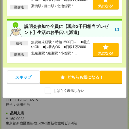
以上
巣鴨駅 / 目白駅 / 北池袋駅 / …
気になる!
勤務地
越谷支店
〒343-0816
埼玉県越谷市弥生町1-4 越谷弥生ビル3階
TEL：0120-713-515
説明会参加で全員に【現金2千円相当プレゼ
担当：採用担当
ント】生活のお手伝い[派遣]
厚木支店
神奈川県厚木市旭町1-2-1 日本生命本厚木ビル7階
無資格未経験：時給1500円～ ■週払
給与
TEL：0120-713-515
いOK ■扶養内OK ■日収1万2000円
担当：採用担当
以上
北綾瀬駅 / 綾瀬駅 / 小菅駅 / …
気になる!
勤務地
藤沢支店
〒251-0025
神奈川県藤沢市鵠沼石上1丁目5番2号
日本生命藤沢ビル2階
スキップ
どちらも気になる！
TEL：0120-713-515
担当：採用担当
甲府支店
しばらく表示しない
〒400-0031 山梨県甲府市丸の内2-30-3 甲府丸の内ビル5階
TEL：0120-713-515
担当：採用担当
品川支店
〒160-0023
東京都新宿区西新宿1-20-2西新宿室町ビル4階