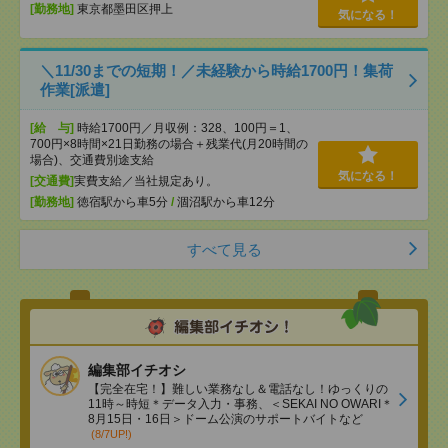
[勤務地]
東京都墨田区押上
気になる！
＼11/30までの短期！／未経験から時給1700円！集荷
作業[派遣]
[給 与]
時給1700円／月収例：328、100円＝1、
700円×8時間×21日勤務の場合＋残業代(月20時間の
場合)、交通費別途支給
気になる！
[交通費]
実費支給／当社規定あり。
[勤務地]
徳宿駅から車5分
/
涸沼駅から車12分
すべて見る
編集部イチオシ
【完全在宅！】難しい業務なし＆電話なし！ゆっくりの
11時～時短＊データ入力・事務、＜SEKAI NO OWARI＊
8月15日・16日＞ドーム公演のサポートバイトなど
(8/7UP!)