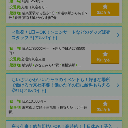
[給 与]
時給1250円～
[交通費]
支給（規定有り）
気になる！
[勤務地]
後楽園駅から徒歩5分
/
水道橋駅から徒歩5
分
/
春日(東京都)駅から徒歩7分
＜単発＊1日～OK！＞コンサートなどのグッズ販売
スタッフ＊[アルバイト]
[給 与]
日給1万5000円～ ■最大で日給2万8500
円！
[交通費]
交通費規定支給
気になる！
[勤務地]
横浜駅
/
みなとみらい駅
/
西横浜駅
/
…
ちいさいかわいいキャラのイベントも！好きな場所
で働ける☆来社不要！働いたその日に給料もらえる
◎/T1[アルバイト]
[給 与]
日給13,000円～
[勤務地]
東京都足立区千住旭町（最寄り駅：北千住
気になる！
駅）
座り仕事！給与即払いOK！高時給！土日休み！受入