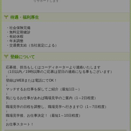
りサポートします
待遇・福利厚生
・社会保険完備
・無料定期健診
・有給休暇
・年末調整
・交通費支給（当社規定による）
登録について
応募後、担当もしくはコーディネーターより連絡いたします
（1日以内／19時以降のご応募は翌日の連絡になる事もございます）
↓
登録はWEBまたは電話にてOK！
↓
マッチするお仕事を探してご紹介（最短1日～）
↓
気になるお仕事があれば職場見学のご案内（1～2日程度）
↓
職場見学の日程を調整し、職場見学へ行きます◎（1～7日程度）
↓
職場見学後、お仕事決定！（最短1～10日程度）
↓
お仕事スタート！