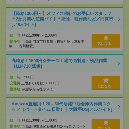
【時給1300円～】オフィス移転のお手伝いスタッフ
＊2か月間の短期バイト＊掃除、軽作業など／門真市
[アルバイト]
[給 与]
時給1,300円～2,000円
[勤務地]
大阪府門真市打越町（最寄り駅：京阪本
気になる！
線 古川橋駅）
高時給！1500円☆チーズ工場での製造・検品作業
_H114710[派遣]
[給 与]
1500円
[交通費]
上限あり(月額)30,000円
気になる！
[勤務地]
鶴原駅から徒歩20分
Amazon直雇用！20～50代活躍中◎倉庫内作業スタ
ッフ（パートタイム/日勤）｜大阪堺DS[アルバイト]
[給 与]
時給1,300円～1,300円
[勤務地]
大阪府堺市西区築港新町2-7-9ロジポート
気になる！