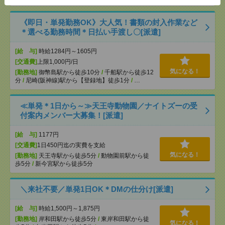
《即日・単発勤務OK》大人気！書類の封入作業など
＊選べる勤務時間＊日払い手渡し〇[派遣]
[給 与]
時給1284円～1605円
[交通費]
上限1,000円/日
気になる！
[勤務地]
御幣島駅から徒歩10分
/
千船駅から徒歩12
分
/
尼崎(阪神線)駅から【登録地】徒歩1分
/
…
≪単発＊1日から～≫天王寺動物園／ナイトズーの受
付案内メンバー大募集！[派遣]
[給 与]
1177円
[交通費]
1日450円迄の実費を支給
気になる！
[勤務地]
天王寺駅から徒歩5分
/
動物園前駅から徒
歩5分
/
新今宮駅から徒歩5分
＼来社不要／単発1日OK＊DMの仕分け[派遣]
[給 与]
時給1,500円～1,875円
[勤務地]
岸和田駅から徒歩5分
/
東岸和田駅から徒
気になる！