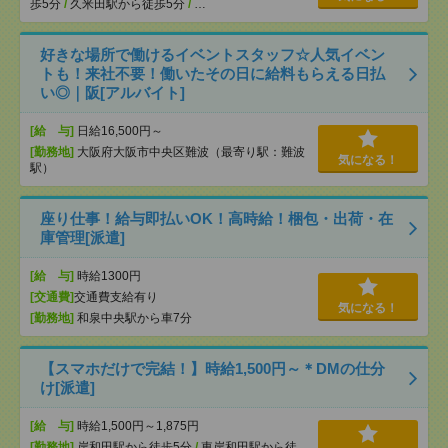
歩5分
/
久米田駅から徒歩5分
/
…
好きな場所で働けるイベントスタッフ☆人気イベン
トも！来社不要！働いたその日に給料もらえる日払
い◎｜阪[アルバイト]
[給 与]
日給16,500円～
[勤務地]
大阪府大阪市中央区難波（最寄り駅：難波
気になる！
駅）
座り仕事！給与即払いOK！高時給！梱包・出荷・在
庫管理[派遣]
[給 与]
時給1300円
[交通費]
交通費支給有り
気になる！
[勤務地]
和泉中央駅から車7分
【スマホだけで完結！】時給1,500円～＊DMの仕分
け[派遣]
[給 与]
時給1,500円～1,875円
[勤務地]
岸和田駅から徒歩5分
/
東岸和田駅から徒