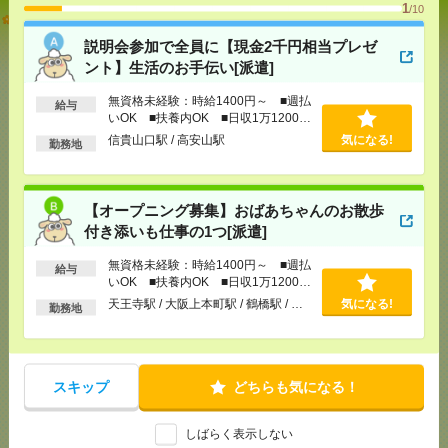
1
/10
説明会参加で全員に【現金2千円相当プレゼント】生
活のお手伝い[派遣]
説明会参加で全員に【現金2千円相当プレゼ
ント】生活のお手伝い[派遣]
[給 与]
無資格未経験：時給1400円～ ■週払い
OK ■扶養内OK ■日収1万1200円以上
無資格未経験：時給1400円～ ■週払
給与
[交通費]
交通費全額支給
気になる！
いOK ■扶養内OK ■日収1万1200円
[勤務地]
信貴山口駅
/
高安山駅
以上
信貴山口駅 / 高安山駅
気になる!
勤務地
【オープニング募集】おばあちゃんのお散歩付き添
いも仕事の1つ[派遣]
【オープニング募集】おばあちゃんのお散歩
付き添いも仕事の1つ[派遣]
[給 与]
無資格未経験：時給1400円～ ■週払い
OK ■扶養内OK ■日収1万1200円以上
無資格未経験：時給1400円～ ■週払
給与
[交通費]
交通費全額支給
気になる！
いOK ■扶養内OK ■日収1万1200円
[勤務地]
天王寺駅
/
大阪上本町駅
/
鶴橋駅
/
…
以上
天王寺駅 / 大阪上本町駅 / 鶴橋駅 / …
気になる!
勤務地
〈PC入力できればOK〉模試結果もくもく入力＃服
装ネイル自由＃短時間OK＃日払[派遣]
スキップ
どちらも気になる！
[給 与]
時給1600円
[勤務地]
西梅田駅から徒歩3分
/
大阪梅田(阪神線)駅
しばらく表示しない
気になる！
から徒歩4分
/
大阪駅から徒歩4分
/
…