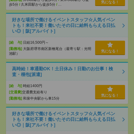
気になる！
歩5分
/
久米田駅から徒歩5分
/
…
好きな場所で働けるイベントスタッフ☆人気イベン
トも！来社不要！働いたその日に給料もらえる日払
い◎｜阪[アルバイト]
[給 与]
日給16,500円～
[勤務地]
大阪府堺市南区新檜尾台（最寄り駅：光明
気になる！
池駅）
高時給！車通勤OK！土日休み！日勤のお仕事！検
査・梱包[派遣]
[給 与]
時給1400円
[交通費]
交通費支給有り
気になる！
[勤務地]
和泉中央駅から車15分
好きな場所で働けるイベントスタッフ☆人気イベン
トも！来社不要！働いたその日に給料もらえる日払
い◎｜阪[アルバイト]