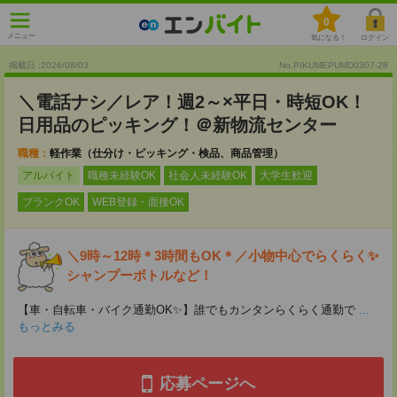
0
メニュー
気になる！
ログイン
掲載日 :2026
/
08
/
03
No.PIKUMEPUMD0307-28
＼電話ナシ／レア！週2～×平日・時短OK！
日用品のピッキング！＠新物流センター
職種：
軽作業（仕分け・ピッキング・検品、商品管理）
アルバイト
職種未経験OK
社会人未経験OK
大学生歓迎
ブランクOK
WEB登録・面接OK
＼9時～12時＊3時間もOK＊／小物中心でらくらく✨
シャンプーボトルなど！
【車・自転車・バイク通勤OK✨】誰でもカンタンらくらく通勤で
...
もっとみる
応募ページへ