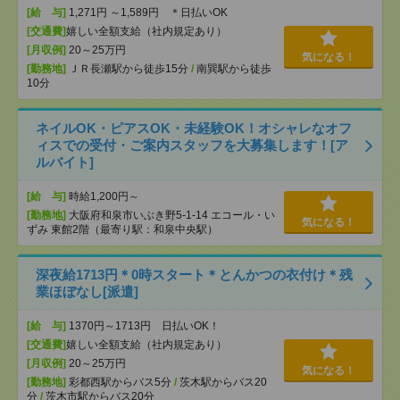
[給 与]
1,271円 ～1,589円 ＊日払いOK
[交通費]
嬉しい全額支給（社内規定あり）
[月収例]
20～25万円
気になる！
[勤務地]
ＪＲ長瀬駅から徒歩15分
/
南巽駅から徒歩
10分
ネイルOK・ピアスOK・未経験OK！オシャレなオフ
ィスでの受付・ご案内スタッフを大募集します！[ア
ルバイト]
[給 与]
時給1,200円～
[勤務地]
大阪府和泉市いぶき野5-1-14 エコール・い
気になる！
ずみ 東館2階（最寄り駅：和泉中央駅）
深夜給1713円＊0時スタート＊とんかつの衣付け＊残
業ほぼなし[派遣]
[給 与]
1370円～1713円 日払いOK！
[交通費]
嬉しい全額支給（社内規定あり）
[月収例]
20～25万円
気になる！
[勤務地]
彩都西駅からバス5分
/
茨木駅からバス20
分
/
茨木市駅からバス20分