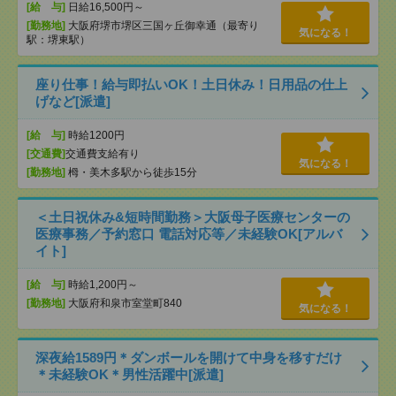
[給 与]
日給16,500円～
[勤務地]
大阪府堺市堺区三国ヶ丘御幸通（最寄り
気になる！
駅：堺東駅）
座り仕事！給与即払いOK！土日休み！日用品の仕上
げなど[派遣]
[給 与]
時給1200円
[交通費]
交通費支給有り
気になる！
[勤務地]
栂・美木多駅から徒歩15分
＜土日祝休み&短時間勤務＞大阪母子医療センターの
医療事務／予約窓口 電話対応等／未経験OK[アルバ
イト]
[給 与]
時給1,200円～
[勤務地]
大阪府和泉市室堂町840
気になる！
深夜給1589円＊ダンボールを開けて中身を移すだけ
＊未経験OK＊男性活躍中[派遣]