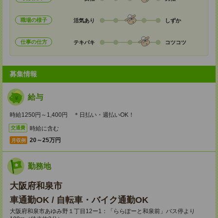
職場の様子
活気あり
しずか
仕事の仕方
テキパキ
コツコツ
募集情報
給与
時給1250円～1,400円 ＊日払い・週払いOK！
時給に含む
交通費
20～25万円
月収例
勤務地
大阪府和泉市
車通勤OK / 自転車・バイク通勤OK
大阪府和泉市あゆみ野１丁目12ー1：「ららぽーと和泉前」バス停より