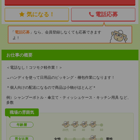
気になる！
電話応募
電話応募
なら、会員登録しなくても応募できます
よ！
お仕事の概要
＜電話なし！コツモク軽作業！＞
→ハンディを使って日用品のピッキング・梱包作業になります！
＊個人向けの配送になるので商品は小物がほとんど＊
例）シャンプーボトル・傘立て・ティッシュケース・キッチン用具 など、
多数
職場の雰囲気
年齢層
20代
30
40
50
60
男女比率
女性
男性