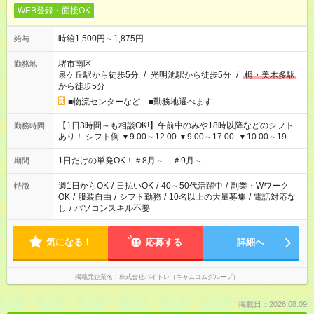
WEB登録・面接OK
時給1,500円～1,875円
給与
堺市南区
勤務地
泉ケ丘駅から徒歩5分
/
光明池駅から徒歩5分
/
栂・美木多駅
から徒歩5分
■物流センターなど ■勤務地選べます
【1日3時間～も相談OK!】午前中のみや18時以降などのシフト
勤務時間
あり！ シフト例 ▼9:00～12:00 ▼9:00～17:00 ▼10:00～19:00
▼18:00～21:00
1日だけの単発OK！＃8月～ ＃9月～
期間
週1日からOK
/
日払いOK
/
40～50代活躍中
/
副業・Wワーク
特徴
OK
/
服装自由
/
シフト勤務
/
10名以上の大量募集
/
電話対応な
し
/
パソコンスキル不要
気になる！
応募する
詳細へ
掲載元企業名
株式会社バイトレ（キャムコムグループ）
掲載日：2026.08.09