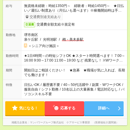
無資格未経験：時給1350円～ 経験者：時給1450円～ ★日払
給与
い／週払い制度あり（月払いも選べます）※稼働開始時は手続き
完了次第のお支払いとなります。
交通費別途支給あり
交通費全額支給※規定有
交通費
堺市南区
勤務地
泉ケ丘駅
/
光明池駅
/
栂・美木多駅
＜シニア向け施設＞
★1日4時間～の時短シフトOK ★スタート時間選べます！ 7:00～
勤務時間
16:00 9:00～17:00 11:00～19:00 など 残業なし！ ※Wワークの
場合、他のお仕事と合わせ週40時間超の就業はご案内できませ
ん ※法令に基づき、週20時間以上勤務は社会保険への加入対象
開始日はご相談ください！ ★急募 ★職場が気に入れば、長期
期間
となります ※労働者派遣法（日雇い派遣の原則禁止）により、
でも働けます！
短時間・短期間の就業はご案内が難しい場合があります
日払いOK
/
履歴書不要
/
40～50代活躍中
/
副業・WワークOK
/
特徴
服装自由
/
シフト勤務
/
10名以上の大量募集
/
電話対応なし
/
パ
ソコンスキル不要
気になる！
応募する
詳細へ
掲載元企業名
マンパワーグループ株式会社 ケアサービス事業部 （医療福祉介護関連）