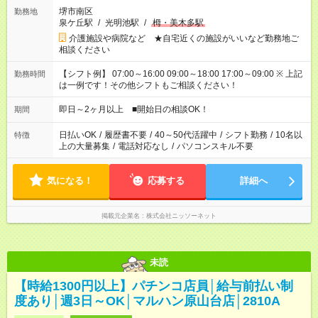
堺市南区
勤務地
泉ケ丘駅
/
光明池駅
/
栂・美木多駅
介護施設や病院など ★自宅近くの施設がいいなど勤務地ご
相談ください
【シフト例】 07:00～16:00 09:00～18:00 17:00～09:00 ※ 上記
勤務時間
は一例です！その他シフトもご相談ください！
即日～2ヶ月以上 ■開始日の相談OK！
期間
日払いOK
/
履歴書不要
/
40～50代活躍中
/
シフト勤務
/
10名以
特徴
上の大量募集
/
電話対応なし
/
パソコンスキル不要
気になる！
応募する
詳細へ
掲載元企業名
株式会社ニッソーネット
未読
【時給1300円以上】パチンコ店員│給与前払い制
度あり│週3日～OK│マルハン原山台店│2810A