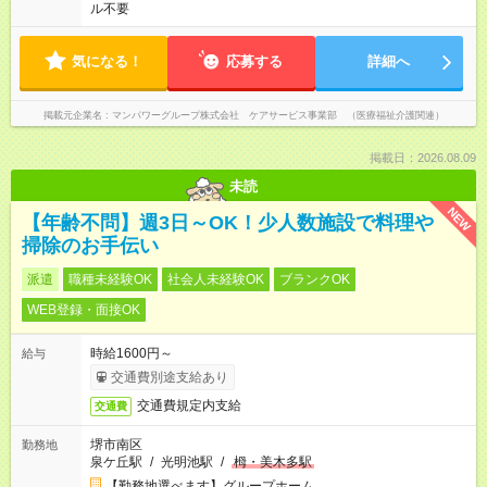
ル不要
気になる！
応募する
詳細へ
掲載元企業名
マンパワーグループ株式会社 ケアサービス事業部 （医療福祉介護関連）
掲載日：2026.08.09
未読
NEW
【年齢不問】週3日～OK！少人数施設で料理や
掃除のお手伝い
派遣
職種未経験OK
社会人未経験OK
ブランクOK
WEB登録・面接OK
時給1600円～
給与
交通費別途支給あり
交通費規定内支給
交通費
堺市南区
勤務地
泉ケ丘駅
/
光明池駅
/
栂・美木多駅
【勤務地選べます】グループホーム