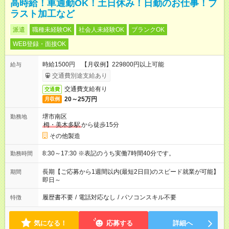
高時給！車通勤OK！土日休み！日勤のお仕事！ブ
ラスト加工など
派遣
職種未経験OK
社会人未経験OK
ブランクOK
WEB登録・面接OK
時給1500円 【月収例】229800円以上可能
給与
交通費別途支給あり
交通費支給有り
交通費
20～25万円
月収例
堺市南区
勤務地
栂・美木多駅
から徒歩15分
その他製造
8:30～17:30 ※表記のうち実働7時間40分です。
勤務時間
長期【ご応募から1週間以内(最短2日目)のスピード就業が可能】
期間
即日～
履歴書不要
/
電話対応なし
/
パソコンスキル不要
特徴
気になる！
応募する
詳細へ