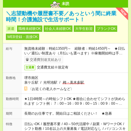
未読
NEW
＼志望動機や履歴書不要／あっという間に終業
時間！介護施設で生活サポート！
派遣
職種未経験OK
社会人未経験OK
大学生歓迎
ブランクOK
WEB登録・面接OK
無資格未経験：時給1350円～ 経験者：時給1450円～ ★日払
給与
い／週払い制度あり（月払いも選べます）※稼働開始時は手続き
完了次第のお支払いとなります。
交通費別途支給あり
交通費支給※規定有
交通費
堺市南区
勤務地
泉ケ丘駅
/
光明池駅
/
栂・美木多駅
〈お近くの老人ホームなど〉
★1日4時間～の時短シフトOK ★都合に合わせてシフトが決めら
勤務時間
れます シフト例： 7：00～16：00 9：00～15：00 9：00～
18：00 11：00～20：00 など ※Wワークの場合、他のお仕事と
合わせ週40時間超の就業はご案内できません ※法令に基づき、
長期のお仕事です。開始日はご相談ください！ ★急募
期間
週20時間以上勤務は社会保険への加入対象となります ※労働者
派遣法（日雇い派遣の原則禁止）により、短時間・短期間の就
日払いOK
/
履歴書不要
/
40～50代活躍中
/
副業・WワークOK
/
特徴
業はご案内が難しい場合があります
シフト勤務
/
10名以上の大量募集
/
電話対応なし
/
パソコンスキ