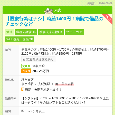
掲載日：2026.08.09
未読
NEW
【医療行為はナシ】時給1400円！病院で備品の
チェックなど
派遣
職種未経験OK
社会人未経験OK
ブランクOK
WEB登録・面接OK
無資格の方：時給1400円～1750円 / 介護福祉士：時給1700円～
給与
2125円 / 初任者以上：時給1500円～1875円
交通費別途支給あり
全額支給
交通費
20～25万円
月収例
堺市南区
勤務地
泉ケ丘駅
/
光明池駅
/
栂・美木多駅
病院 ★勤務地選べます！
【シフト例】 07:00～16:00 09:00～18:00 17:00～09:00 ※ 上記
勤務時間
は一例です！その他シフトもご相談ください！
即日～2ヶ月以上
期間