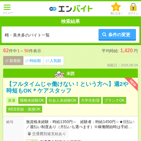
0
メニュー
気になる！
ログイン
検索結果
条件の変更
栂・美木多のバイト一覧
62
1,420
件中
1
～
50
件表示
平均時給:
円
新着順
時給順
人気順
掲載日：2026.08.09
未読
NEW
【フルタイムじゃ働けない！という方へ】週2や
時短もOK＊ケアスタッフ
派遣
職種未経験OK
社会人未経験OK
大学生歓迎
ブランクOK
WEB登録・面接OK
無資格未経験：時給1350円～ 経験者：時給1450円～★日払い
給与
／週払い制度あり（月払いも選べます）※稼働開始時は手続き完
了次第のお支払いとなります。
交通費別途支給あり