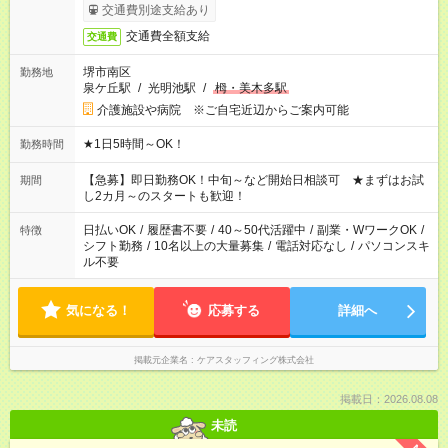
交通費別途支給あり
交通費全額支給
交通費
堺市南区
勤務地
泉ケ丘駅
/
光明池駅
/
栂・美木多駅
介護施設や病院 ※ご自宅近辺からご案内可能
★1日5時間～OK！
勤務時間
【急募】即日勤務OK！中旬～など開始日相談可 ★まずはお試
期間
し2カ月～のスタートも歓迎！
日払いOK
/
履歴書不要
/
40～50代活躍中
/
副業・WワークOK
/
特徴
シフト勤務
/
10名以上の大量募集
/
電話対応なし
/
パソコンスキ
ル不要
気になる！
応募する
詳細へ
掲載元企業名
ケアスタッフィング株式会社
掲載日：2026.08.08
未読