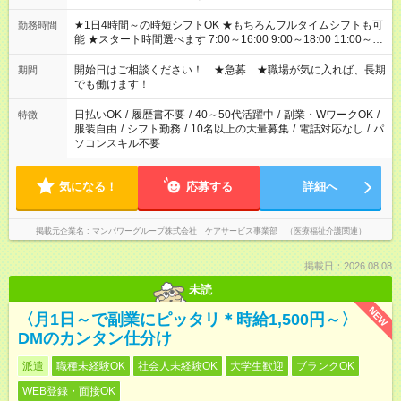
★1日4時間～の時短シフトOK ★もちろんフルタイムシフトも可
勤務時間
能 ★スタート時間選べます 7:00～16:00 9:00～18:00 11:00～
20:00 など 残業なし！ ※Wワークの場合、他のお仕事と合わせ
週40時間超の就業はご案内できません ※法令に基づき、週20時
開始日はご相談ください！ ★急募 ★職場が気に入れば、長期
期間
間以上勤務は社会保険への加入対象となります ※労働者派遣法
でも働けます！
（日雇い派遣の原則禁止）により、短時間・短期間の就業はご
案内が難しい場合があります
日払いOK
/
履歴書不要
/
40～50代活躍中
/
副業・WワークOK
/
特徴
服装自由
/
シフト勤務
/
10名以上の大量募集
/
電話対応なし
/
パ
ソコンスキル不要
気になる！
応募する
詳細へ
掲載元企業名
マンパワーグループ株式会社 ケアサービス事業部 （医療福祉介護関連）
掲載日：2026.08.08
未読
NEW
〈月1日～で副業にピッタリ＊時給1,500円～〉
DMのカンタン仕分け
派遣
職種未経験OK
社会人未経験OK
大学生歓迎
ブランクOK
WEB登録・面接OK