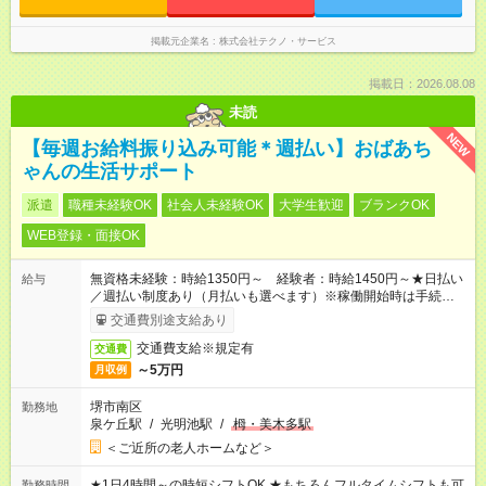
掲載元企業名
株式会社テクノ・サービス
掲載日：2026.08.08
未読
NEW
【毎週お給料振り込み可能＊週払い】おばあち
ゃんの生活サポート
派遣
職種未経験OK
社会人未経験OK
大学生歓迎
ブランクOK
WEB登録・面接OK
無資格未経験：時給1350円～ 経験者：時給1450円～★日払い
給与
／週払い制度あり（月払いも選べます）※稼働開始時は手続き完
了次第のお支払いとなります。
交通費別途支給あり
交通費支給※規定有
交通費
～5万円
月収例
堺市南区
勤務地
泉ケ丘駅
/
光明池駅
/
栂・美木多駅
＜ご近所の老人ホームなど＞
★1日4時間～の時短シフトOK ★もちろんフルタイムシフトも可
勤務時間