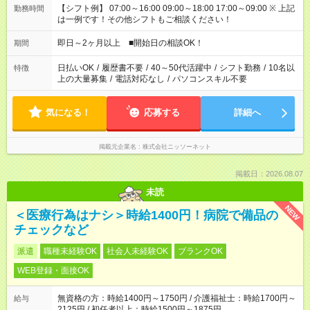
【シフト例】 07:00～16:00 09:00～18:00 17:00～09:00 ※ 上記
勤務時間
は一例です！その他シフトもご相談ください！
即日～2ヶ月以上 ■開始日の相談OK！
期間
日払いOK
/
履歴書不要
/
40～50代活躍中
/
シフト勤務
/
10名以
特徴
上の大量募集
/
電話対応なし
/
パソコンスキル不要
気になる！
応募する
詳細へ
掲載元企業名
株式会社ニッソーネット
掲載日：2026.08.07
未読
NEW
＜医療行為はナシ＞時給1400円！病院で備品の
チェックなど
派遣
職種未経験OK
社会人未経験OK
ブランクOK
WEB登録・面接OK
無資格の方：時給1400円～1750円 / 介護福祉士：時給1700円～
給与
2125円 / 初任者以上：時給1500円～1875円