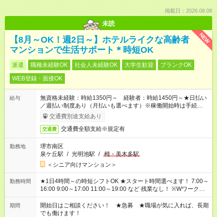
掲載日：2026.08.08
未読
NEW
【8月～OK！週2日～】ホテルライクな高齢者
マンションで生活サポート＊時短OK
派遣
職種未経験OK
社会人未経験OK
大学生歓迎
ブランクOK
WEB登録・面接OK
無資格未経験：時給1350円～ 経験者：時給1450円～★日払い
給与
／週払い制度あり（月払いも選べます）※稼働開始時は手続き完
了次第のお支払いとなります。
交通費別途支給あり
交通費全額支給※規定有
交通費
堺市南区
勤務地
泉ケ丘駅
/
光明池駅
/
栂・美木多駅
＜シニア向けマンション＞
★1日4時間～の時短シフトOK ★スタート時間選べます！ 7:00～
勤務時間
16:00 9:00～17:00 11:00～19:00 など 残業なし！ ※Wワークの
場合、他のお仕事と合わせ週40時間超の就業はご案内できませ
ん ※法令に基づき、週20時間以上勤務は社会保険への加入対象
開始日はご相談ください！ ★急募 ★職場が気に入れば、長期
期間
となります ※労働者派遣法（日雇い派遣の原則禁止）により、
でも働けます！