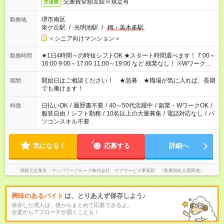
交通費全額支給※規定有
交通費
堺市南区
勤務地
泉ケ丘駅
/
光明池駅
/
栂・美木多駅
＜シニア向けマンション＞
★1日4時間～の時短シフトOK ★スタート時間選べます！ 7:00～
勤務時間
16:00 9:00～17:00 11:00～19:00 など 残業なし！ ※Wワークの
場合、他のお仕事と合わせ週40時間超の就業はご案内できませ
ん ※法令に基づき、週20時間以上勤務は社会保険への加入対象
開始日はご相談ください！ ★急募 ★職場が気に入れば、長期
期間
となります ※労働者派遣法（日雇い派遣の原則禁止）により、
でも働けます！
短時間・短期間の就業はご案内が難しい場合があります
日払いOK
/
履歴書不要
/
40～50代活躍中
/
副業・WワークOK
/
特徴
服装自由
/
シフト勤務
/
10名以上の大量募集
/
電話対応なし
/
パ
ソコンスキル不要
気になる！
応募する
詳細へ
掲載元企業名
マンパワーグループ株式会社 ケアサービス事業部 （医療福祉介護関連）
興味のあるバイト
は、とりあえず保存しよう♪
保存した求人は、後からまとめて応募できるよ。
企業からアプローチが届くことも！