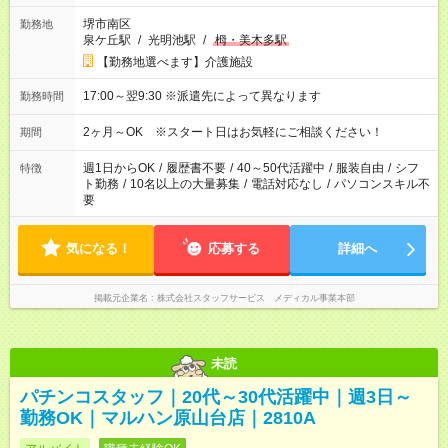
堺市南区
勤務地
泉ケ丘駅
/
光明池駅
/
栂・美木多駅
【勤務地選べます】介護施設
17:00～翌9:30 ※派遣先によって異なります
勤務時間
2ヶ月～OK ※スタート日はお気軽にご相談ください！
期間
週1日からOK
/
履歴書不要
/
40～50代活躍中
/
服装自由
/
シフ
特徴
ト勤務
/
10名以上の大量募集
/
電話対応なし
/
パソコンスキル不
要
気になる！
応募する
詳細へ
掲載元企業名
株式会社スタッフサービス メディカル事業本部
未読
パチンコスタッフ｜20代～30代活躍中｜週3日～
勤務OK｜マルハン原山台店｜2810A