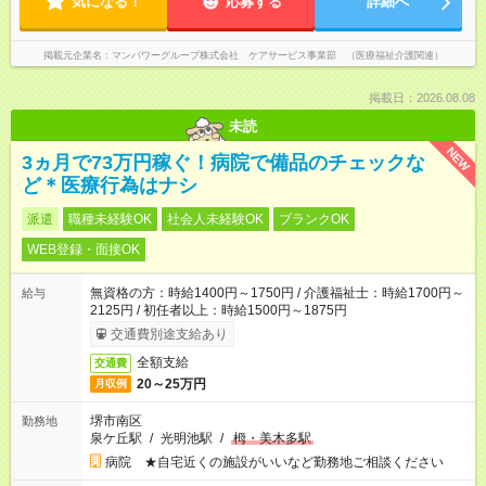
気になる！
応募する
詳細へ
掲載元企業名
マンパワーグループ株式会社 ケアサービス事業部 （医療福祉介護関連）
掲載日：2026.08.08
未読
NEW
3ヵ月で73万円稼ぐ！病院で備品のチェックな
ど＊医療行為はナシ
派遣
職種未経験OK
社会人未経験OK
ブランクOK
WEB登録・面接OK
無資格の方：時給1400円～1750円 / 介護福祉士：時給1700円～
給与
2125円 / 初任者以上：時給1500円～1875円
交通費別途支給あり
全額支給
交通費
20～25万円
月収例
堺市南区
勤務地
泉ケ丘駅
/
光明池駅
/
栂・美木多駅
病院 ★自宅近くの施設がいいなど勤務地ご相談ください