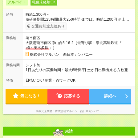
アルバイト
職種未経験OK
時給1,300円～
給与
※研修期間125時間(最大250時間)までは、時給1,200円 ※土日祝
50円ＵＰ ※22時以降時給25％ＵＰ 【試用期間】試用期間なし
交通費別途支給あり
堺市南区
勤務地
大阪府堺市南区原山台5-16-2（最寄り駅：泉北高速鉄道『
栂・美木多駅
』）
株式会社マルハン 西日本カンパニー
シフト制
勤務時間
1日あたりの実働時間：最大8時間/日 土か日出勤出来る方歓迎 募
集時間帯：8:30-17:30/16:00-24:00 詳しくは下記お問い合わせ電
話番号へご連絡ください。 0120-314-508(9時～20時土日祝も受
日払いOK / 副業・WワークOK
特徴
付) 1日6時間から勤務OK ※1日の実働は8時間以内です。
気になる！
応募する
詳細へ
掲載元企業名
株式会社マルハン 西日本カンパニー
未読