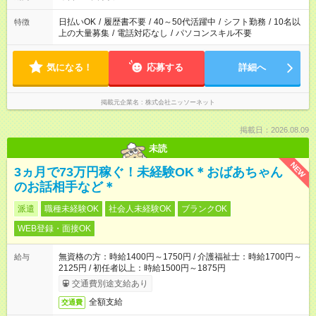
日払いOK
/
履歴書不要
/
40～50代活躍中
/
シフト勤務
/
10名以
特徴
上の大量募集
/
電話対応なし
/
パソコンスキル不要
気になる！
応募する
詳細へ
掲載元企業名
株式会社ニッソーネット
掲載日：2026.08.09
未読
NEW
3ヵ月で73万円稼ぐ！未経験OK＊おばあちゃん
のお話相手など＊
派遣
職種未経験OK
社会人未経験OK
ブランクOK
WEB登録・面接OK
無資格の方：時給1400円～1750円 / 介護福祉士：時給1700円～
給与
2125円 / 初任者以上：時給1500円～1875円
交通費別途支給あり
全額支給
交通費