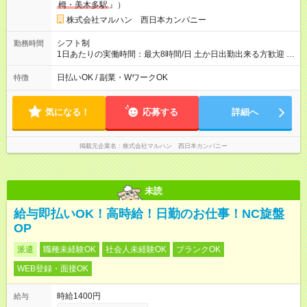
栂・美木多駅
』）
株式会社マルハン 西日本カンパニー
シフト制
勤務時間
1日あたりの実働時間：最大8時間/日 土か日出勤出来る方歓迎 募
集時間帯：8:30-17:00/15:00-24:00 詳しくは下記お問い合わせ電
話番号へご連絡ください。 0120-314-508(9時～20時土日祝も受
日払いOK / 副業・WワークOK
特徴
付) 1日2時間から勤務OK ※1日の実働は8時間以内です。
気になる！
応募する
詳細へ
掲載元企業名
株式会社マルハン 西日本カンパニー
未読
給与即払いOK！高時給！日勤のお仕事！NC旋盤
OP
派遣
職種未経験OK
社会人未経験OK
ブランクOK
WEB登録・面接OK
時給1400円
給与