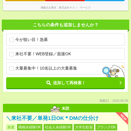
掲載元企業名
株式会社テクノ・サービス
こちらの条件も追加しませんか？
今が狙い目！急募
来社不要！WEB登録／面接OK
大量募集中！10名以上の大量募集
追加して再検索！
掲載日：2026.08.09
未読
NEW
＼来社不要／単発1日OK＊DMの仕分け
派遣
職種未経験OK
社会人未経験OK
大学生歓迎
ブランクOK