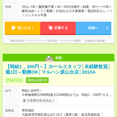
短時間・短期間の就業はご案内が難しい場合があります
日払いOK
/
履歴書不要
/
40～50代活躍中
/
副業・WワークOK
/
特徴
服装自由
/
シフト勤務
/
10名以上の大量募集
/
電話対応なし
/
パ
ソコンスキル不要
気になる！
応募する
詳細へ
掲載元企業名
マンパワーグループ株式会社 ケアサービス事業部 （医療福祉介護関連）
未読
【時給1，300円～】ホールスタッフ│未経験歓迎│
週3日～勤務OK│マルハン原山台店│2810A
アルバイト
職種未経験OK
時給1,300円～
給与
※研修期間125時間(最大250時間)までは、時給1，200円 ※土日
祝50円ＵＰ ※22時以降時給25％ＵＰ 【試用期間】試用期間なし
交通費別途支給あり
堺市南区
勤務地
大阪府堺市南区原山台5-16-2（最寄り駅：泉北高速鉄道『