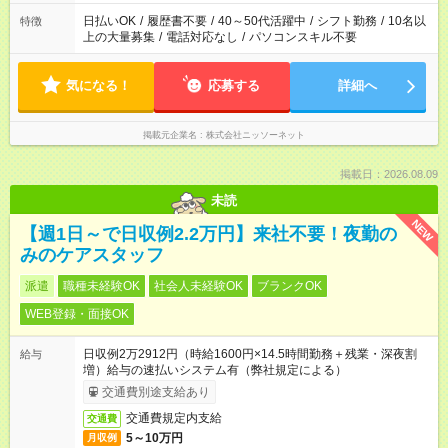
日払いOK
/
履歴書不要
/
40～50代活躍中
/
シフト勤務
/
10名以
特徴
上の大量募集
/
電話対応なし
/
パソコンスキル不要
気になる！
応募する
詳細へ
掲載元企業名
株式会社ニッソーネット
掲載日：2026.08.09
未読
NEW
【週1日～で日収例2.2万円】来社不要！夜勤の
みのケアスタッフ
派遣
職種未経験OK
社会人未経験OK
ブランクOK
WEB登録・面接OK
日収例2万2912円（時給1600円×14.5時間勤務＋残業・深夜割
給与
増）給与の速払いシステム有（弊社規定による）
交通費別途支給あり
交通費規定内支給
交通費
5～10万円
月収例