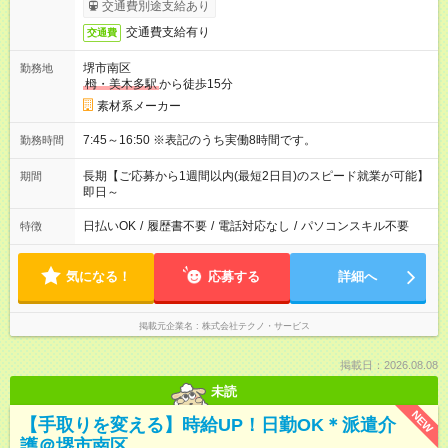
交通費別途支給あり
交通費支給有り
交通費
堺市南区
勤務地
栂・美木多駅
から徒歩15分
素材系メーカー
7:45～16:50 ※表記のうち実働8時間です。
勤務時間
長期【ご応募から1週間以内(最短2日目)のスピード就業が可能】
期間
即日～
日払いOK
/
履歴書不要
/
電話対応なし
/
パソコンスキル不要
特徴
気になる！
応募する
詳細へ
掲載元企業名
株式会社テクノ・サービス
掲載日：2026.08.08
未読
NEW
【手取りを変える】時給UP！日勤OK＊派遣介
護＠堺市南区