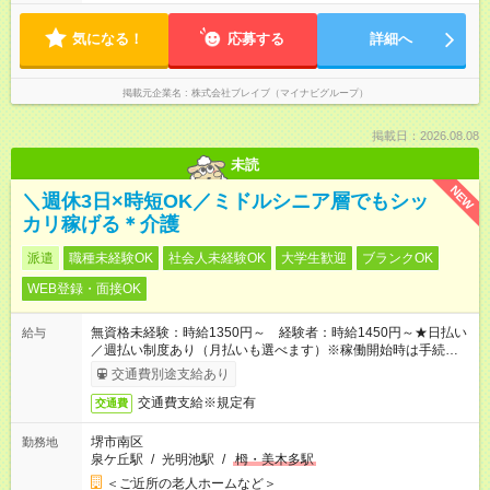
気になる！
応募する
詳細へ
掲載元企業名
株式会社ブレイブ（マイナビグループ）
掲載日：2026.08.08
未読
NEW
＼週休3日×時短OK／ミドルシニア層でもシッ
カリ稼げる＊介護
派遣
職種未経験OK
社会人未経験OK
大学生歓迎
ブランクOK
WEB登録・面接OK
無資格未経験：時給1350円～ 経験者：時給1450円～★日払い
給与
／週払い制度あり（月払いも選べます）※稼働開始時は手続き完
了次第のお支払いとなります。
交通費別途支給あり
交通費支給※規定有
交通費
堺市南区
勤務地
泉ケ丘駅
/
光明池駅
/
栂・美木多駅
＜ご近所の老人ホームなど＞