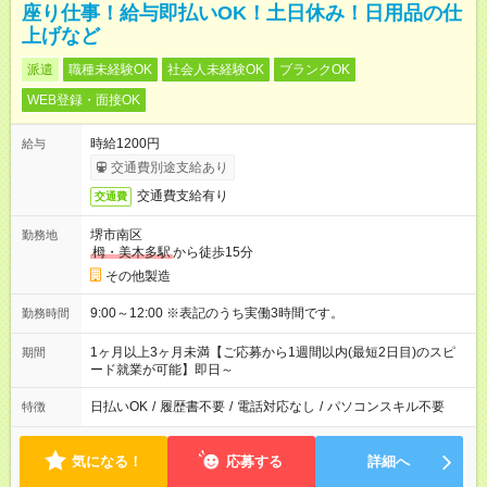
座り仕事！給与即払いOK！土日休み！日用品の仕
上げなど
派遣
職種未経験OK
社会人未経験OK
ブランクOK
WEB登録・面接OK
時給1200円
給与
交通費別途支給あり
交通費支給有り
交通費
堺市南区
勤務地
栂・美木多駅
から徒歩15分
その他製造
9:00～12:00 ※表記のうち実働3時間です。
勤務時間
1ヶ月以上3ヶ月未満【ご応募から1週間以内(最短2日目)のスピ
期間
ード就業が可能】即日～
日払いOK
/
履歴書不要
/
電話対応なし
/
パソコンスキル不要
特徴
気になる！
応募する
詳細へ