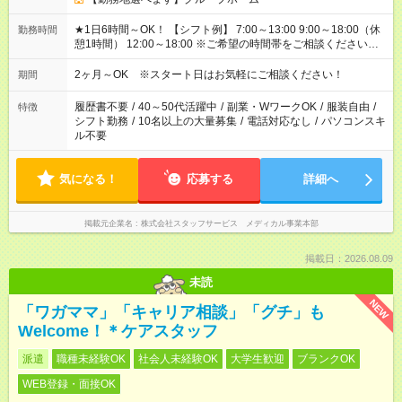
★1日6時間～OK！ 【シフト例】 7:00～13:00 9:00～18:00（休
勤務時間
憩1時間） 12:00～18:00 ※ご希望の時間帯をご相談ください。
※日勤、夜勤のみ、変則的な勤務等も相談OK！
2ヶ月～OK ※スタート日はお気軽にご相談ください！
期間
履歴書不要
/
40～50代活躍中
/
副業・WワークOK
/
服装自由
/
特徴
シフト勤務
/
10名以上の大量募集
/
電話対応なし
/
パソコンスキ
ル不要
気になる！
応募する
詳細へ
掲載元企業名
株式会社スタッフサービス メディカル事業本部
掲載日：2026.08.09
未読
NEW
「ワガママ」「キャリア相談」「グチ」も
Welcome！＊ケアスタッフ
派遣
職種未経験OK
社会人未経験OK
大学生歓迎
ブランクOK
WEB登録・面接OK