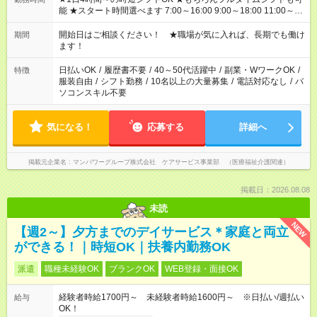
能 ★スタート時間選べます 7:00～16:00 9:00～18:00 11:00～
20:00 など 残業なし！ ※Wワークの場合、他のお仕事と合わせ
週40時間超の就業はご案内できません ※法令に基づき、週20時
開始日はご相談ください！ ★職場が気に入れば、長期でも働け
期間
間以上勤務は社会保険への加入対象となります ※労働者派遣法
ます！
（日雇い派遣の原則禁止）により、短時間・短期間の就業はご
案内が難しい場合があります
日払いOK
/
履歴書不要
/
40～50代活躍中
/
副業・WワークOK
/
特徴
服装自由
/
シフト勤務
/
10名以上の大量募集
/
電話対応なし
/
パ
ソコンスキル不要
気になる！
応募する
詳細へ
掲載元企業名
マンパワーグループ株式会社 ケアサービス事業部 （医療福祉介護関連）
掲載日：2026.08.08
未読
NEW
【週2～】夕方までのデイサービス＊家庭と両立
ができる！｜時短OK｜扶養内勤務OK
派遣
職種未経験OK
ブランクOK
WEB登録・面接OK
経験者時給1700円～ 未経験者時給1600円～ ※日払い/週払い
給与
OK！