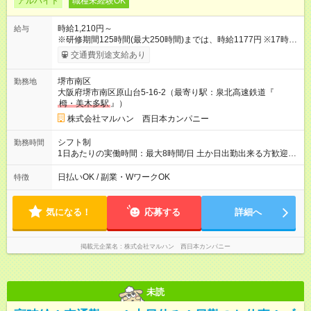
アルバイト
職種未経験OK
時給1,210円～
給与
※研修期間125時間(最大250時間)までは、時給1177円 ※17時以
降50円ＵＰ ※22時以降時給25％ＵＰ 【試用期間】試用期間なし
交通費別途支給あり
堺市南区
勤務地
大阪府堺市南区原山台5-16-2（最寄り駅：泉北高速鉄道『
栂・美木多駅
』）
株式会社マルハン 西日本カンパニー
シフト制
勤務時間
1日あたりの実働時間：最大8時間/日 土か日出勤出来る方歓迎★
募集時間帯：8:30-17:00/16:00-24:00 週3日、1日6時間0分から
勤務OK！ 詳しくは下記お問い合わせ電話番号へご連絡くださ
日払いOK / 副業・WワークOK
特徴
い。 0120-314-508(9時～20時土日祝も受付)
気になる！
応募する
詳細へ
掲載元企業名
株式会社マルハン 西日本カンパニー
未読