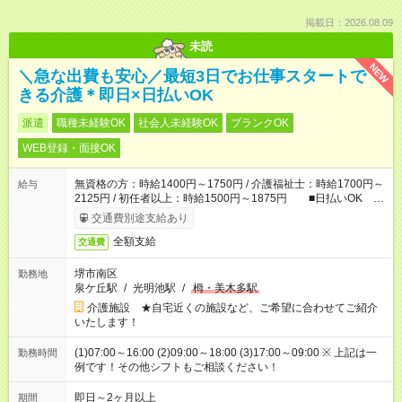
掲載日：2026.08.09
未読
NEW
＼急な出費も安心／最短3日でお仕事スタートで
きる介護＊即日×日払いOK
派遣
職種未経験OK
社会人未経験OK
ブランクOK
WEB登録・面接OK
無資格の方：時給1400円～1750円 / 介護福祉士：時給1700円～
給与
2125円 / 初任者以上：時給1500円～1875円 ■日払いOK ■
日収例：1万1200円（時給1400円×8h）
交通費別途支給あり
全額支給
交通費
堺市南区
勤務地
泉ケ丘駅
/
光明池駅
/
栂・美木多駅
介護施設 ★自宅近くの施設など、ご希望に合わせてご紹介
いたします！
(1)07:00～16:00 (2)09:00～18:00 (3)17:00～09:00 ※ 上記は一
勤務時間
例です！その他シフトもご相談ください！
即日～2ヶ月以上
期間