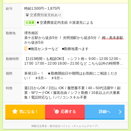
時給1,500円～1,875円
給与
交通費別途支給あり
■ 交通費規定内支給 ※派遣先による
交通費
堺市南区
勤務地
泉ケ丘駅から徒歩5分
/
光明池駅から徒歩5分
/
栂・美木多駅
から徒歩5分
■物流センターなど ■勤務地選べます
【1日3時間～も相談OK!】 ＜シフト例＞ 9:00～12:00 12:00～
勤務時間
17:00 17:00～22:00 18:00～21:00 など こちら以外の時間帯も
お気軽にご相談ください！
単発1日～！ ★勤務開始日や期間はお気軽にご相談くださ
期間
い！ ＃8月～ ＃9月～
週1日からOK
/
日払いOK
/
履歴書不要
/
40～50代活躍中
/
副
特徴
業・WワークOK
/
服装自由
/
シフト勤務
/
10名以上の大量募
集
/
電話対応なし
/
パソコンスキル不要
気になる！
応募する
詳細へ
掲載元企業名
株式会社バイトレ（キャムコムグループ）