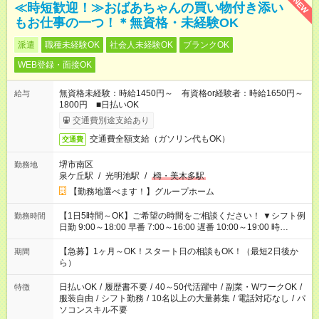
NEW
≪時短歓迎！≫おばあちゃんの買い物付き添い
もお仕事の一つ！＊無資格・未経験OK
派遣
職種未経験OK
社会人未経験OK
ブランクOK
WEB登録・面接OK
無資格未経験：時給1450円～ 有資格or経験者：時給1650円～
給与
1800円 ■日払いOK
交通費別途支給あり
交通費全額支給（ガソリン代もOK）
交通費
堺市南区
勤務地
泉ケ丘駅
/
光明池駅
/
栂・美木多駅
【勤務地選べます！】グループホーム
【1日5時間～OK】ご希望の時間をご相談ください！ ▼シフト例
勤務時間
日勤 9:00～18:00 早番 7:00～16:00 遅番 10:00～19:00 時
短 10:00～15:00 上記はあくまで一例です。 「夕方までには帰宅
しておきたい」 「朝はゆっくりのスタートがいい」 「お昼の時
【急募】1ヶ月～OK！スタート日の相談もOK！（最短2日後か
期間
間を有効に使いたい」 など、ご希望があれば教えてください
ら）
ね。
日払いOK
/
履歴書不要
/
40～50代活躍中
/
副業・WワークOK
/
特徴
服装自由
/
シフト勤務
/
10名以上の大量募集
/
電話対応なし
/
パ
ソコンスキル不要