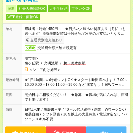
派遣
社会人未経験OK
大学生歓迎
ブランクOK
WEB登録・面接OK
経験者：時給1450円～ ★日払い／週払い制度あり（月払いも
給与
選べます）※稼働開始時は手続き完了次第のお支払いとなりま
す。
交通費別途支給あり
交通費全額支給※規定有
交通費
堺市南区
勤務地
泉ケ丘駅
/
光明池駅
/
栂・美木多駅
＜シニア向け施設＞
★1日4時間～の時短シフトOK ★スタート時間選べます！ 7:00～
勤務時間
16:00 9:00～17:00 11:00～19:00 など 残業なし！ ※Wワークの
場合、他のお仕事と合わせ週40時間超の就業はご案内できませ
ん ※法令に基づき、週20時間以上勤務は社会保険への加入対象
開始日はご相談ください！ ★急募 ★職場が気に入れば、長期
期間
となります ※労働者派遣法（日雇い派遣の原則禁止）により、
でも働けます！
短時間・短期間の就業はご案内が難しい場合があります
日払いOK
/
履歴書不要
/
40～50代活躍中
/
副業・WワークOK
/
特徴
服装自由
/
シフト勤務
/
10名以上の大量募集
/
電話対応なし
/
パ
ソコンスキル不要