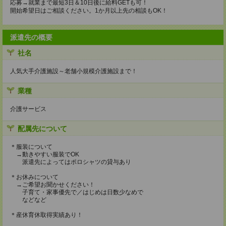
応募→就業まで最短3日＆10日後に給料GETも可！
開始希望日はご相談ください。1か月以上先の相談もOK！
派遣先の概要
社名
人気大手介護施設～老舗小規模介護施設まで！
業種
介護サービス
配属先について
＊服装について
→動きやすい服装でOK
派遣先によってはポロシャツの貸与あり
＊お休みについて
→ご希望お聞かせください！
子育て・家事優先で／はじめは日数少なめで
などなど
＊産休育休取得実績あり！