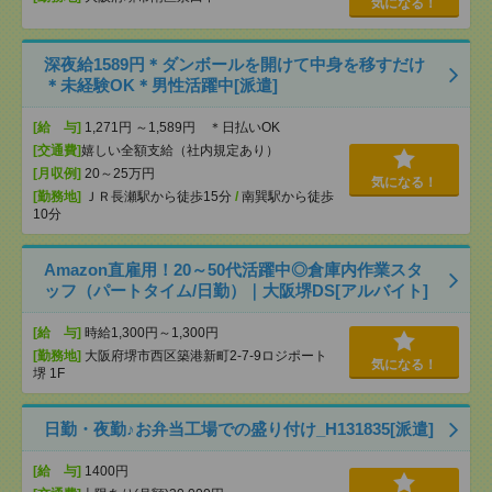
気になる！
深夜給1589円＊ダンボールを開けて中身を移すだけ
＊未経験OK＊男性活躍中[派遣]
[給 与]
1,271円 ～1,589円 ＊日払いOK
[交通費]
嬉しい全額支給（社内規定あり）
[月収例]
20～25万円
気になる！
[勤務地]
ＪＲ長瀬駅から徒歩15分
/
南巽駅から徒歩
10分
Amazon直雇用！20～50代活躍中◎倉庫内作業スタ
ッフ（パートタイム/日勤）｜大阪堺DS[アルバイト]
[給 与]
時給1,300円～1,300円
[勤務地]
大阪府堺市西区築港新町2-7-9ロジポート
気になる！
堺 1F
日勤・夜勤♪お弁当工場での盛り付け_H131835[派遣]
[給 与]
1400円