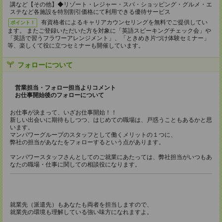
講など【その他】◆リゾート・レジャー・スパ・ショッピング・グルメ・エ
ステなど各施設を特別割引価格にて利用できる優待サービス
有資格者によるキャリアカウンセリングを無料でご提供してい
ポイント！
ます。 またご登録いただいた方を対象に「英語スピーキングチェック会」や
「英語で習うフラワーアレンジメント」、「ときめき片づけ体験セミナー」
等、楽しくて役に立つセミナーも開催しています。
フォローについて
営業担当・フォロー担当よりコメント
お仕事開始後のフォローについて
お仕事が決まって、いざお仕事開始！！
新しい出会いに期待もしつつ、はじめての職場は、戸惑うこともあるかと思
います。
マンパワーグループのスタッフとして働くメリットの１つに、
弊社の担当があなたをフォローするという点があります。
マンパワースタッフさんとしてのご就業にあたっては、弊社担当がいつもあ
なたの職場・仕事に関しての相談役になります。
就業先（派遣先）もあなたも両者を担当しますので、
就業先の環境も理解している強い味方になれますよ。