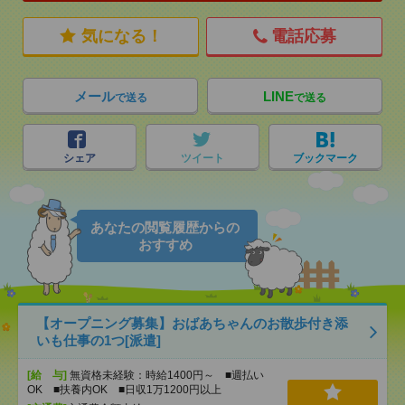
気になる！
電話応募
メール
LINE
で送る
で送る
シェア
ツイート
ブックマーク
あなたの閲覧履歴からの
おすすめ
【オープニング募集】おばあちゃんのお散歩付き添
いも仕事の1つ[派遣]
[給 与]
無資格未経験：時給1400円～ ■週払い
OK ■扶養内OK ■日収1万1200円以上