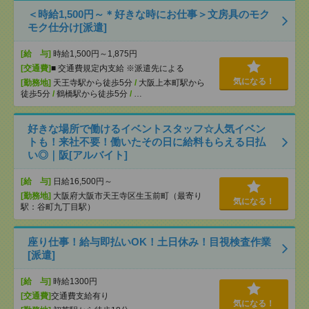
＜時給1,500円～＊好きな時にお仕事＞文房具のモク
モク仕分け[派遣]
[給 与]
時給1,500円～1,875円
[交通費]
■ 交通費規定内支給 ※派遣先による
気になる！
[勤務地]
天王寺駅から徒歩5分
/
大阪上本町駅から
徒歩5分
/
鶴橋駅から徒歩5分
/
…
好きな場所で働けるイベントスタッフ☆人気イベン
トも！来社不要！働いたその日に給料もらえる日払
い◎｜阪[アルバイト]
[給 与]
日給16,500円～
[勤務地]
大阪府大阪市天王寺区生玉前町（最寄り
気になる！
駅：谷町九丁目駅）
座り仕事！給与即払いOK！土日休み！目視検査作業
[派遣]
[給 与]
時給1300円
[交通費]
交通費支給有り
気になる！