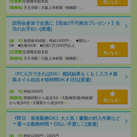
[交通費]
交通費全額支給
気になる！
[勤務地]
天王寺駅
/
大阪上本町駅
/
鶴橋駅
/
…
説明会参加で全員に【現金2千円相当プレゼント】生
活のお手伝い[派遣]
[給 与]
無資格未経験：時給1400円～ ■週払い
OK ■扶養内OK ■日収1万1200円以上
[交通費]
交通費全額支給
気になる！
[勤務地]
天王寺駅
/
大阪上本町駅
/
鶴橋駅
/
…
〈PC入力できればOK〉模試結果もくもく入力＃服
装ネイル自由＃短時間OK＃日払[派遣]
[給 与]
時給1600円
[勤務地]
西梅田駅から徒歩3分
/
大阪梅田(阪神線)駅
気になる！
から徒歩4分
/
大阪駅から徒歩4分
/
…
《即日・単発勤務OK》大人気！書類の封入作業など
＊選べる勤務時間＊日払い手渡し〇[派遣]
[給 与]
時給1284円～1605円