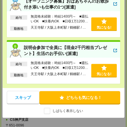
【オープニング募集】おばあちゃんのお散歩
【電話登録】30分程度
付き添いも仕事の1つ[派遣]
・経験やご希望などをインタビュー
・お仕事のご紹介など
無資格未経験：時給1400円～ ■週払
給与
登録場所
いOK ■扶養内OK ■日収1万1200円
以上
天王寺駅 / 大阪上本町駅 / 鶴橋駅 / …
気になる!
勤務地
CS大阪支店
大阪府大阪市北区堂島2-2-2 近鉄堂島ビル11ＦMAP
TEL：0120-923-052
MAIL：
CS_OSAKA@manpowergroup.jp
説明会参加で全員に【現金2千円相当プレゼ
担当：採用担当
ント】生活のお手伝い[派遣]
CS難波支店
無資格未経験：時給1400円～ ■週払
〒542-0076
給与
大阪市中央区難波 2-2-3 御堂筋グランドビル 3F
いOK ■扶養内OK ■日収1万1200円
TEL：0120-923-052
以上
天王寺駅 / 大阪上本町駅 / 鶴橋駅 / …
気になる!
勤務地
MAIL：
CS_NANBA@manpowergroup.jp
担当：採用担当
CS京都支店
〒600-8008
スキップ
どちらも気になる！
京都府京都市下京区四条通烏丸東入ル長刀鉾町 8 京都三井ビル 6F
TEL：0120-923-052
MAIL：
CS_KYOTO@manpowergroup.jp
しばらく表示しない
担当：採用担当
CS神戸支店
〒651-0096