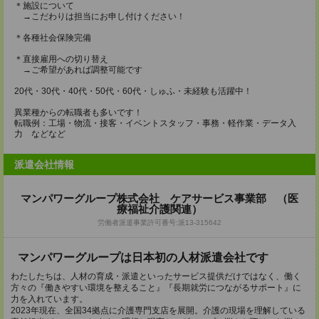
＊施設について
→こだわりは担当にお申し付けください！
＊各種社会保険完備
＊直接雇用への切り替え
→ご希望があれば調整可能です
20代・30代・40代・50代・60代・しゅふ・未経験も活躍中！
異業種からの転職者も多いです！
転職例：工場・物流・接客・イベントスタッフ・事務・軽作業・データ入
力 などなど
派遣会社情報
マンパワーグループ株式会社 ケアサービス事業部 （医
療福祉介護関連）
労働者派遣事業許可番号:派13-315642
マンパワーグループは日本初の人材派遣会社です
わたしたちは、人材の育成・派遣といったサービス提供だけではなく、働く
方々の『働きやすい環境を整えること』『長期就労につながるサポート』に
力を入れています。
2023年現在、全国34拠点に介護専門支店を展開。介護の現場を理解している