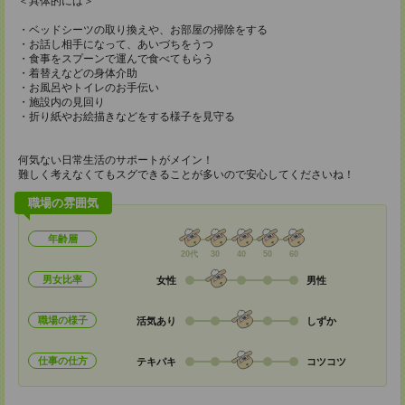
＜具体的には＞
・ベッドシーツの取り換えや、お部屋の掃除をする
・お話し相手になって、あいづちをうつ
・食事をスプーンで運んで食べてもらう
・着替えなどの身体介助
・お風呂やトイレのお手伝い
・施設内の見回り
・折り紙やお絵描きなどをする様子を見守る
何気ない日常生活のサポートがメイン！
難しく考えなくてもスグできることが多いので安心してくださいね！
職場の雰囲気
年齢層
20代
30
40
50
60
男女比率
女性
男性
職場の様子
活気あり
しずか
仕事の仕方
テキパキ
コツコツ