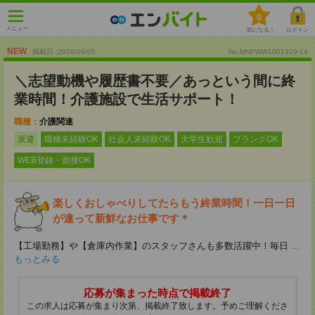
0
メニュー
気になる！
ログイン
NEW
掲載日 :2026
/
08
/
05
No.MNPWW1001329-14
＼志望動機や履歴書不要／あっという間に終
業時間！介護施設で生活サポート！
職種：
介護関連
派遣
職種未経験OK
社会人未経験OK
大学生歓迎
ブランクOK
WEB登録・面接OK
楽しくおしゃべりしてたらもう終業時間！一日一日
が違って新鮮なお仕事です＊
【工場勤務】や【倉庫内作業】のスタッフさんも多数活躍中！毎日
...
もっとみる
応募が集まった時点で掲載終了
この求人は応募が集まり次第、掲載終了致します。予めご理解くださ