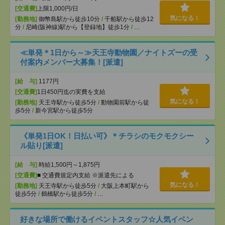
[交通費]
上限1,000円/日
気になる！
[勤務地]
御幣島駅から徒歩10分
/
千船駅から徒歩12
分
/
尼崎(阪神線)駅から【登録地】徒歩1分
/
…
≪単発＊1日から～≫天王寺動物園／ナイトズーの受
付案内メンバー大募集！[派遣]
[給 与]
1177円
[交通費]
1日450円迄の実費を支給
気になる！
[勤務地]
天王寺駅から徒歩5分
/
動物園前駅から徒
歩5分
/
新今宮駅から徒歩5分
《単発1日OK！日払い可》＊チラシのモクモクシー
ル貼り[派遣]
[給 与]
時給1,500円～1,875円
[交通費]
■ 交通費規定内支給 ※派遣先による
気になる！
[勤務地]
天王寺駅から徒歩5分
/
大阪上本町駅から
徒歩5分
/
鶴橋駅から徒歩5分
/
…
好きな場所で働けるイベントスタッフ☆人気イベン