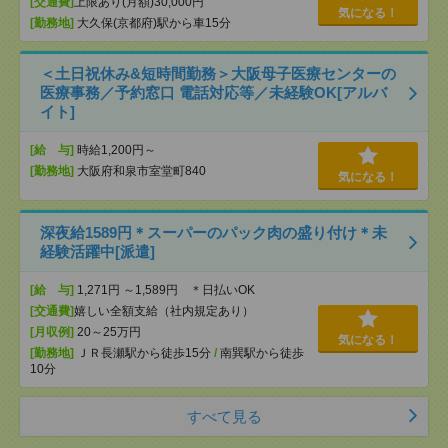
[交通費]
上限あり(月額)30,000円
気になる！
[勤務地]
大久保(京都府)駅から車15分
＜土日祝休み&短時間勤務＞大阪母子医療センターの
医療事務／予約窓口 電話対応等／未経験OK[アルバ
イト]
[給 与]
時給1,200円～
[勤務地]
大阪府和泉市室堂町840
気になる！
深夜給1589円＊スーパーのパック肉の盛り付け＊未
経験活躍中[派遣]
[給 与]
1,271円 ～1,589円 ＊日払いOK
[交通費]
嬉しい全額支給（社内規定あり）
[月収例]
20～25万円
気になる！
[勤務地]
ＪＲ長瀬駅から徒歩15分
/
南巽駅から徒歩
10分
すべて見る