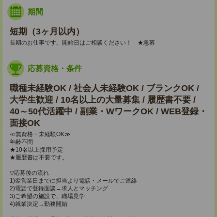
期間
短期（3ヶ月以内）
長期のお仕事です。開始日はご相談ください！ ★急募
応募資格・条件
職種未経験OK / 社会人未経験OK / ブランクOK /
大学生歓迎 / 10名以上の大量募集 / 履歴書不要 /
40～50代活躍中 / 副業・WワークOK / WEB登録・
面接OK
≪無資格・未経験OK≫
年齢不問
★10名以上採用予定
★履歴書は不要です。
▽応募後の流れ
1)翌営業日までに担当より電話・メールでご連絡
2)電話で登録面談→求人とマッチング
3)ご希望の施設で、職場見学
4)就業決定→勤務開始