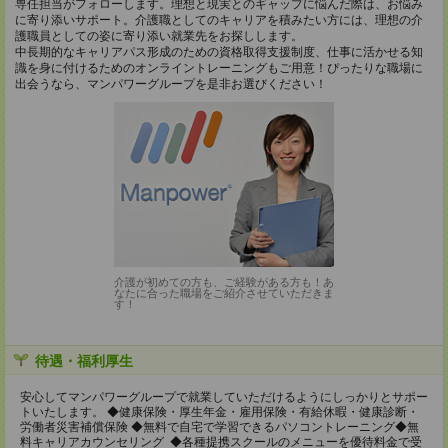
専任担当がフォローします。理想と現実とのギャップに悩んだ際は、お悩み
に寄り添いサポート。介護職としてのキャリアを積みたい方には、理想の介
護職員としての姿に寄り添い就業先をお探しします。
中長期的なキャリアパス形成のための資格取得支援制度、仕事に活かせる知
識を身に付けるためのオンライントレーニングもご用意！ぴったりな職場に
出会うなら、マンパワーグループを是非お選びください！
介護が初めての方も、ご経験がある方も！あ
なたに合った職場をご紹介させていただきま
す！
待遇・福利厚生
安心してマンパワーグループで就業していただけるようにしっかりとサポー
トいたします。 ◆健康保険・厚生年金・雇用保険・有給休暇・健康診断・
労働者災害補償保険 ◆無料で自宅で学習できるパソコントレーニング◆無
料キャリアカウンセリング ◆各種提携スクールのメニューを優待料金で受