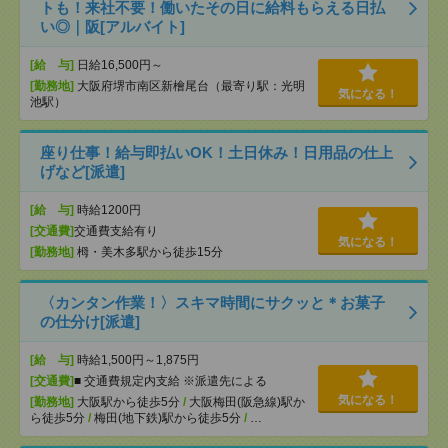
トも！来社不要！働いたその日に給料もらえる日払
い◎｜阪[アルバイト]
[給 与]
日給16,500円～
[勤務地]
大阪府堺市南区新檜尾台（最寄り駅：光明
気になる！
池駅）
座り仕事！給与即払いOK！土日休み！日用品の仕上
げなど[派遣]
[給 与]
時給1200円
[交通費]
交通費支給有り
気になる！
[勤務地]
栂・美木多駅から徒歩15分
〈カンタン作業！〉スキマ時間にサクッと＊お菓子
の仕分け[派遣]
[給 与]
時給1,500円～1,875円
[交通費]
■ 交通費規定内支給 ※派遣先による
気になる！
[勤務地]
大阪駅から徒歩5分
/
大阪梅田(阪急線)駅か
ら徒歩5分
/
梅田(地下鉄)駅から徒歩5分
/
…