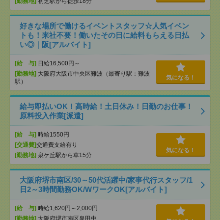
[勤務地]
初芝駅から徒歩18分
好きな場所で働けるイベントスタッフ☆人気イベン
トも！来社不要！働いたその日に給料もらえる日払
い◎｜阪[アルバイト]
[給 与]
日給16,500円～
[勤務地]
大阪府大阪市中央区難波（最寄り駅：難波
気になる！
駅）
給与即払いOK！高時給！土日休み！日勤のお仕事！
原料投入作業[派遣]
[給 与]
時給1550円
[交通費]
交通費支給有り
気になる！
[勤務地]
泉ケ丘駅から車15分
大阪府堺市南区/30～50代活躍中/家事代行スタッフ/1
日2～3時間勤務OK/WワークOK[アルバイト]
[給 与]
時給1,620円～2,000円
[勤務地]
大阪府堺市南区泉田中