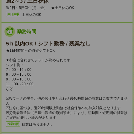
週2～3 / 土日祝休
週2日～5日OK（月～金） ★土日休みOK
土日休みOK
休日休暇
勤務時間
5ｈ以内OK / シフト勤務 / 残業なし
★1日4時間～の時短シフトOK
★都合に合わせてシフトが決められます
シフト例：
7：00～16：00
9：00～15：00
9：00～18：00
11：00～20：00
など
※Wワークの場合、他のお仕事と合わせ週40時間超の就業はご案内できませ
ん
※法令に基づき、週20時間以上勤務は社会保険への加入対象となります
※労働者派遣法（日雇い派遣の原則禁止）により、短時間・短期間の就業は
ご案内が難しい場合があります
残業はありません。
残業時間