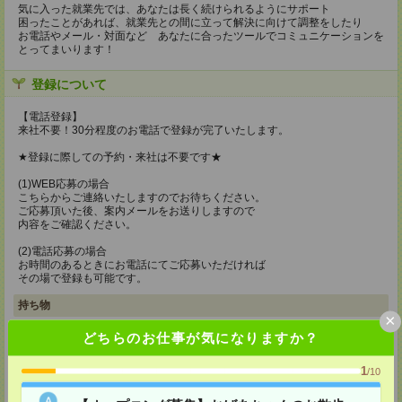
気に入った就業先では、あなたは長く続けられるようにサポート
困ったことがあれば、就業先との間に立って解決に向けて調整をしたり
お電話やメール・対面など あなたに合ったツールでコミュニケーションを
とってまいります！
登録について
【電話登録】
来社不要！30分程度のお電話で登録が完了いたします。
★登録に際しての予約・来社は不要です★
(1)WEB応募の場合
こちらからご連絡いたしますのでお待ちください。
ご応募頂いた後、案内メールをお送りしますので
内容をご確認ください。
(2)電話応募の場合
お時間のあるときにお電話にてご応募いただければ
その場で登録も可能です。
持ち物
×
【電話登録】
どちらのお仕事が気になりますか？
弊社HPよりマイページ作成をお願いします
電話での登録の際に、マイページ作成をいただいた旨をお伝えください。
1
/10
所要時間