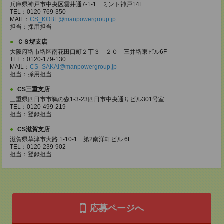
兵庫県神戸市中央区雲井通7-1-1 ミント神戸14F
TEL：0120-769-350
MAIL：
CS_KOBE@manpowergroup.jp
担当：採用担当
ＣＳ堺支店
大阪府堺市堺区南花田口町２丁３－２０ 三井堺東ビル6F
TEL：0120-179-130
MAIL：
CS_SAKAI@manpowergroup.jp
担当：採用担当
CS三重支店
三重県四日市市鵜の森1-3-23四日市中央通りビル301号室
TEL：0120-499-219
担当：登録担当
CS滋賀支店
滋賀県草津市大路 1-10-1 第2南洋軒ビル 6F
TEL：0120-239-902
担当：登録担当
応募ページへ