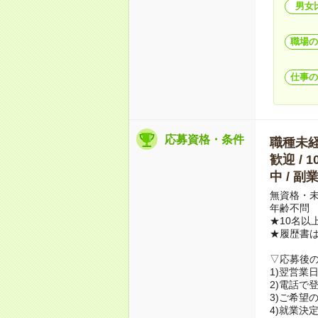
男女
職場の
仕事の
応募資格・条件
職種未経験
歓迎 / 
中 / 
無資格・未
年齢不問
★10名以
★履歴書
▽応募後
1)翌営業
2)電話で
3)ご希望
4)就業決