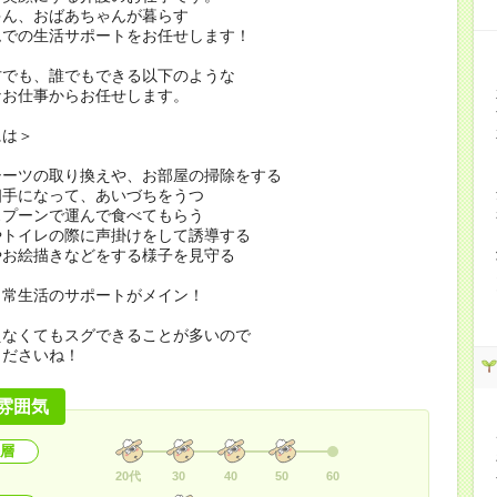
ゃん、おばあちゃんが暮らす
ムでの生活サポートをお任せします！
方でも、誰でもできる以下のような
なお仕事からお任せします。
には＞
シーツの取り換えや、お部屋の掃除をする
相手になって、あいづちをうつ
スプーンで運んで食べてもらう
やトイレの際に声掛けをして誘導する
やお絵描きなどをする様子を見守る
日常生活のサポートがメイン！
えなくてもスグできることが多いので
くださいね！
雰囲気
層
20代
30
40
50
60