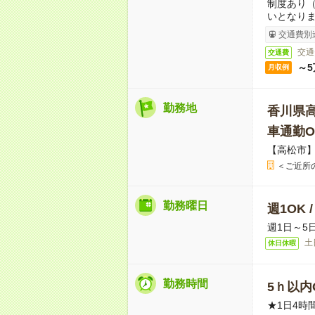
制度あり
いとなり
交通費別
交通
交通費
～5
月収例
勤務地
香川県
車通勤O
【高松市
＜ご近所
勤務曜日
週1OK 
週1日～5
土
休日休暇
勤務時間
5ｈ以内O
★1日4時