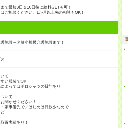
まで最短3日＆10日後に給料GETも可！
はご相談ください。1か月以上先の相談もOK！
介護施設～老舗小規模介護施設まで！
ビス
ついて
すい服装でOK
よってはポロシャツの貸与あり
について
お聞かせください！
家事優先で／はじめは日数少なめで
ど
休取得実績あり！