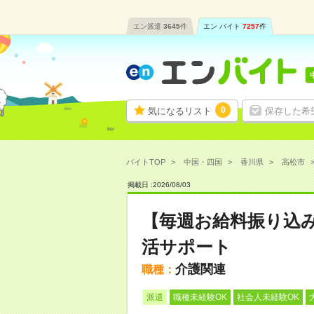
エン派遣
3645
件
エン バイト
7257
件
0
気になるリスト
保存した希
バイトTOP
中国・四国
香川県
高松市
掲載日 :
2026
/
08
/
03
【毎週お給料振り込
活サポート
介護関連
職種：
派遣
職種未経験OK
社会人未経験OK