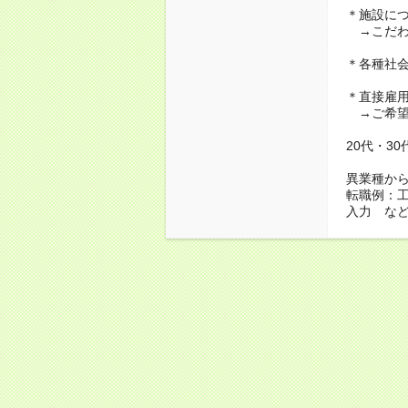
＊施設に
→こだわ
＊各種社
＊直接雇
→ご希望
20代・3
異業種か
転職例：
入力 な