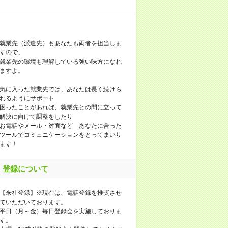
就業先（派遣先）もあなたも両者を担当しま
すので、
就業先の環境も理解している強い味方になれ
ますよ。
気に入った就業先では、あなたは長く続けら
れるようにサポート
困ったことがあれば、就業先との間に立って
解決に向けて調整をしたり
お電話やメール・対面など あなたに合った
ツールでコミュニケーションをとってまいり
ます！
登録について
【来社登録】※現在は、電話登録を推奨させ
ていただいております。
平日（月～金）毎日登録会を実施しておりま
す。