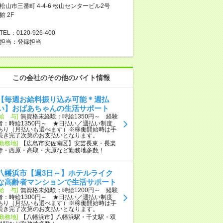
松山市三番町 4-4-6 松山センタービル2号
館 2F
TEL：0120-926-400
担当：登録担当
この会社のその他のバイト情報
【毎週お給料振り込み可能＊週払
い】おばあちゃんの生活サポート
[給 与]
無資格未経験：時給1350円～ 経験
者：時給1350円～ ★日払い／週払い制度
あり（月払いも選べます）※稼働開始時は手
続き完了次第のお支払いとなります。
[勤務地]
【広島市安佐南区】安芸長束・長楽
寺・西原・高取・大原など勤務地多数！
八幡浜市【週3日～】ホテルライク
な高齢者マンションで生活サポート
[給 与]
無資格未経験：時給1200円～ 経験
者：時給1300円～ ★日払い／週払い制度
あり（月払いも選べます）※稼働開始時は手
続き完了次第のお支払いとなります。
[勤務地]
【八幡浜市】八幡浜駅・千丈駅・双