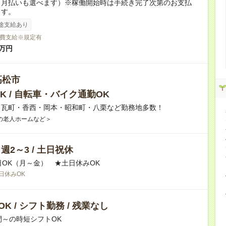
（月払いも選べます）※稼働開始時は手続き完了次第のお支払
ます。
途支給あり
費支給※規定有
万円
高松市
K / 自転車・バイク通勤OK
】瓦町・香西・岡本・昭和町・八栗など勤務地多数！
の老人ホームなど＞
/ 週2～3 / 土日祝休
日OK（月～金） ★土日休みOK
日休みOK
K / シフト勤務 / 残業なし
間～の時短シフトOK