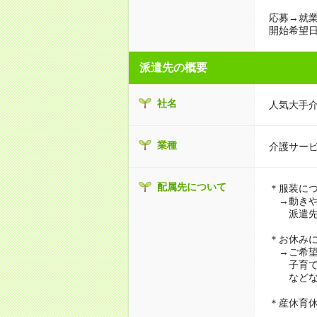
応募→就業
開始希望日
派遣先の概要
社名
人気大手
業種
介護サー
配属先について
＊服装に
→動きや
派遣先に
＊お休み
→ご希望
子育て・
などな
＊産休育