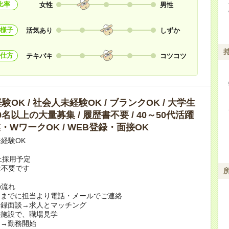
比率
女性
男性
様子
活気あり
しずか
仕方
テキパキ
コツコツ
OK / 社会人未経験OK / ブランクOK / 大学生
10名以上の大量募集 / 履歴書不要 / 40～50代活躍
副業・WワークOK / WEB登録・面接OK
経験OK
上採用予定
は不要です
の流れ
日までに担当より電話・メールでご連絡
登録面談→求人とマッチング
の施設で、職場見学
定→勤務開始