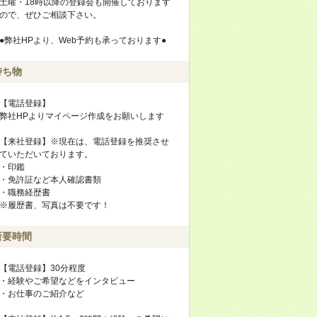
土曜・18時以降の登録会も開催しております
ので、ぜひご相談下さい。
●弊社HPより、Web予約も承っております●
持ち物
【電話登録】
弊社HPよりマイページ作成をお願いします
【来社登録】※現在は、電話登録を推奨させ
ていただいております。
・印鑑
・免許証など本人確認書類
・職務経歴書
※履歴書、写真は不要です！
所要時間
【電話登録】30分程度
・経験やご希望などをインタビュー
・お仕事のご紹介など