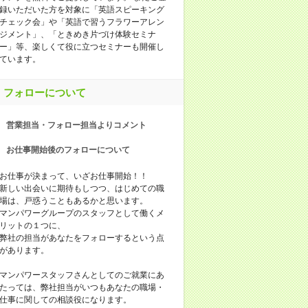
録いただいた方を対象に「英語スピーキング
チェック会」や「英語で習うフラワーアレン
ジメント」、「ときめき片づけ体験セミナ
ー」等、楽しくて役に立つセミナーも開催し
ています。
フォローについて
営業担当・フォロー担当よりコメント
お仕事開始後のフォローについて
お仕事が決まって、いざお仕事開始！！
新しい出会いに期待もしつつ、はじめての職
場は、戸惑うこともあるかと思います。
マンパワーグループのスタッフとして働くメ
リットの１つに、
弊社の担当があなたをフォローするという点
があります。
マンパワースタッフさんとしてのご就業にあ
たっては、弊社担当がいつもあなたの職場・
仕事に関しての相談役になります。