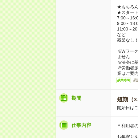
★もちろ
★スター
7:00～16:
9:00～18:
11:00～20
など
残業なし
※Wワーク
ません
※法令に基
※労働者
業はご案
残
残業時間
期間
短期（3
開始日は
仕事内容
＊利用者
お年寄り