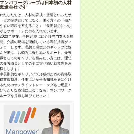
マンパワーグループは日本初の人材
派遣会社です
わたしたちは、人材の育成・派遣といったサ
ービス提供だけではなく、働く方々の『働き
やすい環境を整えること』『長期就労につな
がるサポート』に力を入れています。
2023年現在、全国34拠点に介護専門支店を展
開。介護の現場を理解している専任担当がフ
ォローします。理想と現実とのギャップに悩
んだ際は、お悩みに寄り添いサポート。介護
職としてのキャリアを積みたい方には、理想
の介護職員としての姿に寄り添い就業先をお
探しします。
中長期的なキャリアパス形成のための資格取
得支援制度、仕事に活かせる知識を身に付け
るためのオンライントレーニングもご用意！
ぴったりな職場に出会うなら、マンパワーグ
ループを是非お選びください！