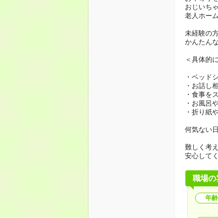
おじいち
老人ホー
未経験の
かんたん
＜具体的
・ベッド
・お話し
・食事を
・お風呂
・折り紙
何気ない
難しく考
安心して
職場の
年齢