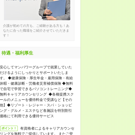
介護が初めての方も、ご経験がある方も！あ
なたに合った職場をご紹介させていただきま
す！
待遇・福利厚生
安心してマンパワーグループで就業していた
だけるようにしっかりとサポートいたしま
す。 ◆健康保険・厚生年金・雇用保険・有給
休暇・健康診断・労働者災害補償保険 ◆無料
で自宅で学習できるパソコントレーニング◆
無料キャリアカウンセリング ◆各種提携スク
ールのメニューを優待料金で受講など【その
他】◆リゾート・レジャー・スパ・ショッピ
ング・グルメ・エステなど各施設を特別割引
価格にて利用できる優待サービス
有資格者によるキャリアカウンセ
ポイント！
リングを無料でご提供しています。 またご登