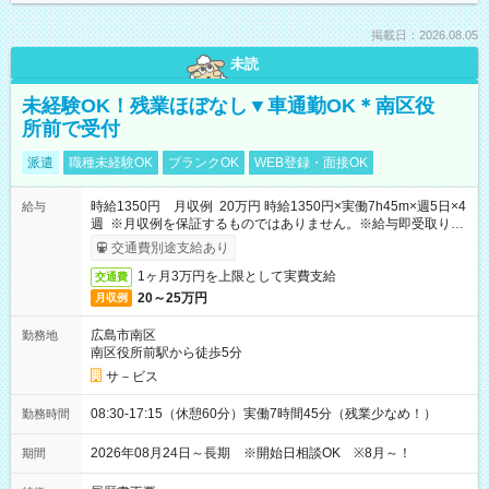
掲載日：2026.08.05
未読
未経験OK！残業ほぼなし▼車通勤OK＊南区役
所前で受付
派遣
職種未経験OK
ブランクOK
WEB登録・面接OK
時給1350円 月収例 20万円 時給1350円×実働7h45m×週5日×4
給与
週 ※月収例を保証するものではありません。※給与即受取りサ
ービス利用可（利用条件有）
交通費別途支給あり
1ヶ月3万円を上限として実費支給
交通費
20～25万円
月収例
広島市南区
勤務地
南区役所前駅から徒歩5分
サ－ビス
08:30-17:15（休憩60分）実働7時間45分（残業少なめ！）
勤務時間
2026年08月24日～長期 ※開始日相談OK ※8月～！
期間