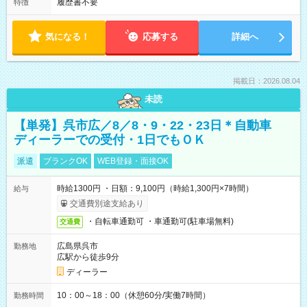
履歴書不要
特徴
気になる！
応募する
詳細へ
掲載日：2026.08.04
未読
【単発】呉市広／8／8・9・22・23日＊自動車
ディーラーでの受付・1日でもＯＫ
派遣
ブランクOK
WEB登録・面接OK
時給1300円 ・日額：9,100円（時給1,300円×7時間）
給与
交通費別途支給あり
・自転車通勤可 ・車通勤可(駐車場無料)
交通費
広島県呉市
勤務地
広駅から徒歩9分
ディーラー
10：00～18：00（休憩60分/実働7時間）
勤務時間