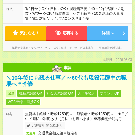
短時間・短期間の就業はご案内が難しい場合があります
週1日からOK
/
日払いOK
/
履歴書不要
/
40～50代活躍中
/
副
特徴
業・WワークOK
/
服装自由
/
シフト勤務
/
10名以上の大量募
集
/
電話対応なし
/
パソコンスキル不要
気になる！
応募する
詳細へ
掲載元企業名
マンパワーグループ株式会社 ケアサービス事業部 （医療福祉介護関連）
掲載日：2026.08.03
未読
＼10年後にも残る仕事／～60代も現役活躍中の職
場へ＊介護
派遣
職種未経験OK
社会人未経験OK
大学生歓迎
ブランクOK
WEB登録・面接OK
無資格未経験：時給1250円～ 経験者：時給1350円～ ★日払
給与
い／週払い制度あり（月払いも選べます）※稼働開始時は手続き
完了次第のお支払いとなります。
交通費別途支給あり
交通費全額支給※規定有
交通費