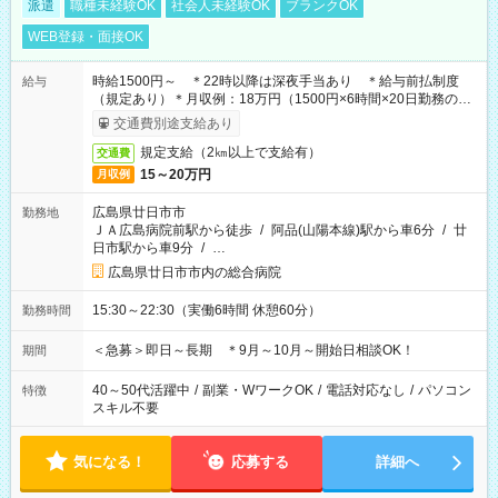
派遣
職種未経験OK
社会人未経験OK
ブランクOK
WEB登録・面接OK
時給1500円～ ＊22時以降は深夜手当あり ＊給与前払制度
給与
（規定あり）＊月収例：18万円（1500円×6時間×20日勤務の場
合）
交通費別途支給あり
規定支給（2㎞以上で支給有）
交通費
15～20万円
月収例
広島県廿日市市
勤務地
ＪＡ広島病院前駅から徒歩
/
阿品(山陽本線)駅から車6分
/
廿
日市駅から車9分
/
…
広島県廿日市市内の総合病院
15:30～22:30（実働6時間 休憩60分）
勤務時間
＜急募＞即日～長期 ＊9月～10月～開始日相談OK！
期間
40～50代活躍中
/
副業・WワークOK
/
電話対応なし
/
パソコン
特徴
スキル不要
気になる！
応募する
詳細へ