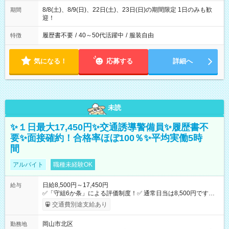
8/8(土)、8/9(日)、22日(土)、23日(日)の期間限定 1日のみも歓
期間
迎！
履歴書不要
/
40～50代活躍中
/
服装自由
特徴
気になる！
応募する
詳細へ
未読
✨１日最大17,450円✨交通誘導警備員✨履歴書不
要✨面接確約！合格率ほぼ100％✨平均実働5時
間
アルバイト
職種未経験OK
日給8,500円～17,450円
給与
✅「守組6か条」による評価制度！✅ 通常日当は8,500円ですが
上記評価制度により「S級隊員」と認定されれば10,000円の日当
交通費別途支給あり
を支給します。 (1)上記勤務者が交通2級資格者の場合10,000円
+1500円＝11,500円 (2)上記現場が深夜の場合 11,500×1.25＝
岡山市北区
勤務地
14,375円 (3)上記現場が日祝深夜の場合 17,250円 (4)上記勤務