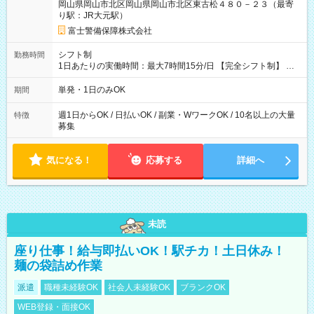
岡山県岡山市北区岡山県岡山市北区東古松４８０－２３（最寄
者が現場までの運転者の場合17,250+200円＝17,450円 -----------
り駅：JR大元駅）
------------------------------- *最高日当額 17,450円* （実働時間5
時間の場合、時給3,490円） ------------------------------------------ よ
富士警備保障株式会社
り上位の資格取得やリーダー手当を取得すると ”さらに”加算さ
れます！ ※日当支給時振込手数料等は一切ありません。 【試用
シフト制
勤務時間
期間】試用期間なし
1日あたりの実働時間：最大7時間15分/日 【完全シフト制】 例
(1) 8：00~17:00（休憩１h） 例(2) 13:00~16:00（早上がりでも
全額支給！） 例(3) 21:00~5:00（夜勤なら日当1.25倍！！）
単発・1日のみOK
期間
週1日からOK / 日払いOK / 副業・WワークOK / 10名以上の大量
特徴
募集
気になる！
応募する
詳細へ
未読
座り仕事！給与即払いOK！駅チカ！土日休み！
麺の袋詰め作業
派遣
職種未経験OK
社会人未経験OK
ブランクOK
WEB登録・面接OK