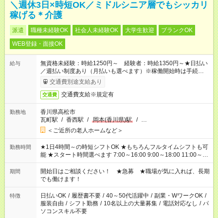
＼週休3日×時短OK／ミドルシニア層でもシッカリ
稼げる＊介護
派遣
職種未経験OK
社会人未経験OK
大学生歓迎
ブランクOK
WEB登録・面接OK
無資格未経験：時給1250円～ 経験者：時給1350円～★日払い
給与
／週払い制度あり（月払いも選べます）※稼働開始時は手続き完
了次第のお支払いとなります。
交通費別途支給あり
交通費支給※規定有
交通費
香川県高松市
勤務地
瓦町駅
/
香西駅
/
岡本(香川県)駅
/
…
＜ご近所の老人ホームなど＞
★1日4時間～の時短シフトOK ★もちろんフルタイムシフトも可
勤務時間
能 ★スタート時間選べます 7:00～16:00 9:00～18:00 11:00～
20:00 など 残業なし！ ※Wワークの場合、他のお仕事と合わせ
週40時間超の就業はご案内できません ※法令に基づき、週20時
開始日はご相談ください！ ★急募 ★職場が気に入れば、長期
期間
間以上勤務は社会保険への加入対象となります ※労働者派遣法
でも働けます！
（日雇い派遣の原則禁止）により、短時間・短期間の就業はご
案内が難しい場合があります
日払いOK
/
履歴書不要
/
40～50代活躍中
/
副業・WワークOK
/
特徴
服装自由
/
シフト勤務
/
10名以上の大量募集
/
電話対応なし
/
パ
ソコンスキル不要