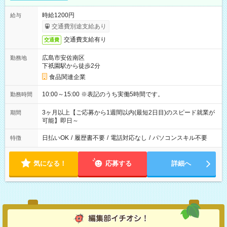
時給1200円
給与
交通費別途支給あり
交通費支給有り
交通費
広島市安佐南区
勤務地
下祇園駅から徒歩2分
食品関連企業
10:00～15:00 ※表記のうち実働5時間です。
勤務時間
3ヶ月以上【ご応募から1週間以内(最短2日目)のスピード就業が
期間
可能】即日～
日払いOK
/
履歴書不要
/
電話対応なし
/
パソコンスキル不要
特徴
気になる！
応募する
詳細へ