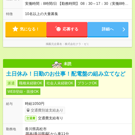
※ 雇用形態と給与に、本採用時と異なる部分があります。 雇用
実働時間：8時間/日 【勤務時間】 08：30～17：30（実働8時間
形態：本採用時と同じです。 給与：月給 208,750円以上 上記額
／休憩1時間） 09：00～18：00（実働8時間／休憩1時間）
にはみなし残業代を含みます。※超過分は全額支給いたします。
09：30～18：30（実働8時間／休憩1時間） 10：00～19：
10名以上の大量募集
特徴
みなし残業代 12,250円／月 みなし残業時間 8時間／月
00（実働8時間／休憩1時間） ※教室によって異なります。
気になる！
応募する
詳細へ
掲載元企業名
株式会社クラ・ゼミ
未読
土日休み！日勤のお仕事！配電盤の組み立てなど
派遣
職種未経験OK
社会人未経験OK
ブランクOK
WEB登録・面接OK
時給1050円
給与
交通費別途支給あり
交通費支給有り
交通費
香川県高松市
勤務地
岡本(香川県)駅
から車11分