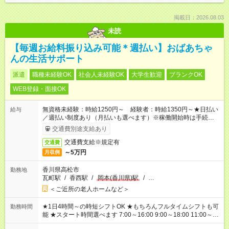
掲載日：2026.08.03
未読
【毎週お給料振り込み可能＊週払い】おばあちゃ
んの生活サポート
派遣
職種未経験OK
社会人未経験OK
大学生歓迎
ブランクOK
WEB登録・面接OK
無資格未経験：時給1250円～ 経験者：時給1350円～★日払い
給与
／週払い制度あり（月払いも選べます）※稼働開始時は手続き完
了次第のお支払いとなります。
交通費別途支給あり
交通費支給※規定有
交通費
～5万円
月収例
香川県高松市
勤務地
瓦町駅
/
香西駅
/
岡本(香川県)駅
/
…
＜ご近所の老人ホームなど＞
★1日4時間～の時短シフトOK ★もちろんフルタイムシフトも可
勤務時間
能 ★スタート時間選べます 7:00～16:00 9:00～18:00 11:00～
20:00 など 残業なし！ ※Wワークの場合、他のお仕事と合わせ