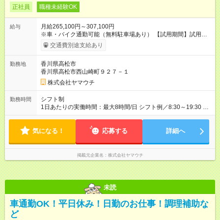
正社員
職種未経験OK
月給265,100円～307,100円
給与
※車・バイク通勤可能（無料駐車場あり） 【試用期間】試用期
間あり 試用期間の長さ：6ヶ月 雇用形態、給与は本採用時と同
交通費別途支給あり
じです。
香川県高松市
勤務地
香川県高松市西山崎町９２７－１
株式会社ヤマウチ
シフト制
勤務時間
1日あたりの実働時間：最大8時間/日 シフト例／8:30～19:30 月
9～11日の公休 上記時間帯のなかで、実働8時間・休憩1時間
気になる！
応募する
詳細へ
掲載元企業名
株式会社ヤマウチ
未読
車通勤OK！平日休み！日勤のお仕事！調理補助な
ど