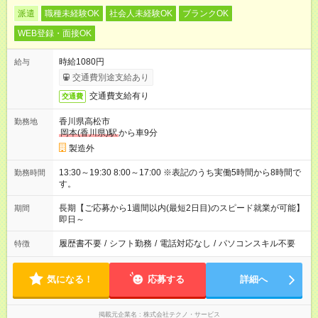
派遣
職種未経験OK
社会人未経験OK
ブランクOK
WEB登録・面接OK
時給1080円
給与
交通費別途支給あり
交通費支給有り
交通費
香川県高松市
勤務地
岡本(香川県)駅
から車9分
製造外
13:30～19:30 8:00～17:00 ※表記のうち実働5時間から8時間で
勤務時間
す。
長期【ご応募から1週間以内(最短2日目)のスピード就業が可能】
期間
即日～
履歴書不要
/
シフト勤務
/
電話対応なし
/
パソコンスキル不要
特徴
気になる！
応募する
詳細へ
掲載元企業名
株式会社テクノ・サービス