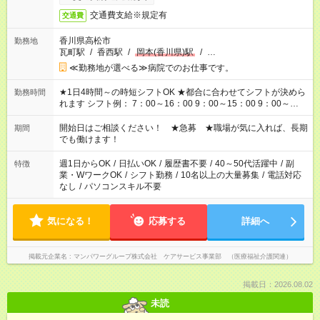
交通費支給※規定有
交通費
香川県高松市
勤務地
瓦町駅
/
香西駅
/
岡本(香川県)駅
/
…
≪勤務地が選べる≫病院でのお仕事です。
★1日4時間～の時短シフトOK ★都合に合わせてシフトが決めら
勤務時間
れます シフト例： 7：00～16：00 9：00～15：00 9：00～
18：00 11：00～20：00 など ※Wワークの場合、他のお仕事と
合わせ週40時間超の就業はご案内できません ※法令に基づき、
開始日はご相談ください！ ★急募 ★職場が気に入れば、長期
期間
週20時間以上勤務は社会保険への加入対象となります ※労働者
でも働けます！
派遣法（日雇い派遣の原則禁止）により、短時間・短期間の就
業はご案内が難しい場合があります
週1日からOK
/
日払いOK
/
履歴書不要
/
40～50代活躍中
/
副
特徴
業・WワークOK
/
シフト勤務
/
10名以上の大量募集
/
電話対応
なし
/
パソコンスキル不要
気になる！
応募する
詳細へ
掲載元企業名
マンパワーグループ株式会社 ケアサービス事業部 （医療福祉介護関連）
掲載日：2026.08.02
未読