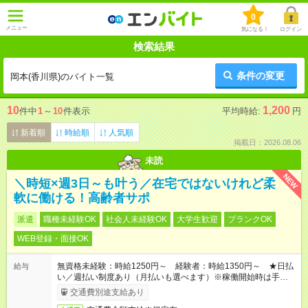
0
メニュー
気になる！
ログイン
検索結果
条件の変更
岡本(香川県)のバイト一覧
10
1,200
件中
1
～
10
件表示
平均時給:
円
新着順
時給順
人気順
掲載日：2026.08.06
未読
NEW
＼時短×週3日～も叶う／在宅ではないけれど柔
軟に働ける！高齢者サポ
派遣
職種未経験OK
社会人未経験OK
大学生歓迎
ブランクOK
WEB登録・面接OK
無資格未経験：時給1250円～ 経験者：時給1350円～ ★日払
給与
い／週払い制度あり（月払いも選べます）※稼働開始時は手続き
完了次第のお支払いとなります。
交通費別途支給あり