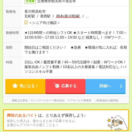
交通費全額支給※規定有
交通費
香川県高松市
勤務地
瓦町駅
/
香西駅
/
岡本(香川県)駅
/
…
＜シニア向け施設＞
★1日4時間～の時短シフトOK ★スタート時間選べます！ 7:00～
勤務時間
16:00 9:00～17:00 11:00～19:00 など 残業なし！ ※Wワークの
場合、他のお仕事と合わせ週40時間超の就業はご案内できませ
ん ※法令に基づき、週20時間以上勤務は社会保険への加入対象
開始日はご相談ください！ ★急募 ★職場が気に入れば、長期
期間
となります ※労働者派遣法（日雇い派遣の原則禁止）により、
でも働けます！
短時間・短期間の就業はご案内が難しい場合があります
日払いOK
/
履歴書不要
/
40～50代活躍中
/
副業・WワークOK
/
特徴
服装自由
/
シフト勤務
/
10名以上の大量募集
/
電話対応なし
/
パ
ソコンスキル不要
気になる！
応募する
詳細へ
掲載元企業名
マンパワーグループ株式会社 ケアサービス事業部 （医療福祉介護関連）
興味のあるバイト
は、とりあえず保存しよう♪
保存した求人は、後からまとめて応募できるよ。
企業からアプローチが届くことも！