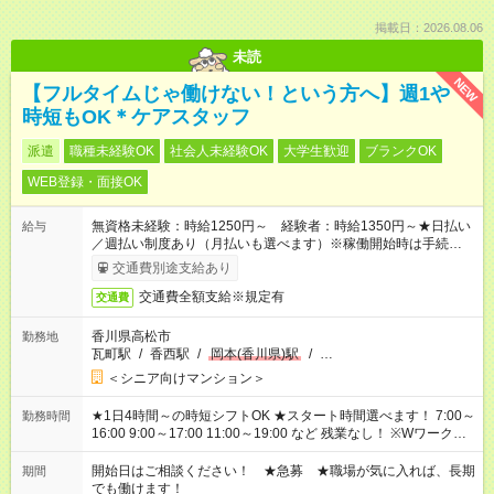
掲載日：2026.08.06
未読
NEW
【フルタイムじゃ働けない！という方へ】週1や
時短もOK＊ケアスタッフ
派遣
職種未経験OK
社会人未経験OK
大学生歓迎
ブランクOK
WEB登録・面接OK
無資格未経験：時給1250円～ 経験者：時給1350円～★日払い
給与
／週払い制度あり（月払いも選べます）※稼働開始時は手続き完
了次第のお支払いとなります。
交通費別途支給あり
交通費全額支給※規定有
交通費
香川県高松市
勤務地
瓦町駅
/
香西駅
/
岡本(香川県)駅
/
…
＜シニア向けマンション＞
★1日4時間～の時短シフトOK ★スタート時間選べます！ 7:00～
勤務時間
16:00 9:00～17:00 11:00～19:00 など 残業なし！ ※Wワークの
場合、他のお仕事と合わせ週40時間超の就業はご案内できませ
ん ※法令に基づき、週20時間以上勤務は社会保険への加入対象
開始日はご相談ください！ ★急募 ★職場が気に入れば、長期
期間
となります ※労働者派遣法（日雇い派遣の原則禁止）により、
でも働けます！