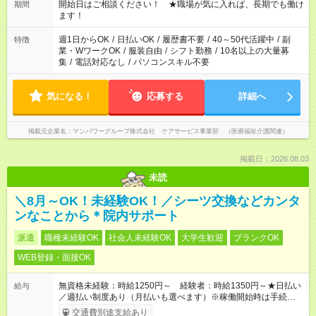
週40時間超の就業はご案内できません ※法令に基づき、週20時
開始日はご相談ください！ ★職場が気に入れば、長期でも働け
期間
間以上勤務は社会保険への加入対象となります ※労働者派遣法
ます！
（日雇い派遣の原則禁止）により、短時間・短期間の就業はご
案内が難しい場合があります
週1日からOK
/
日払いOK
/
履歴書不要
/
40～50代活躍中
/
副
特徴
業・WワークOK
/
服装自由
/
シフト勤務
/
10名以上の大量募
集
/
電話対応なし
/
パソコンスキル不要
気になる！
応募する
詳細へ
掲載元企業名
マンパワーグループ株式会社 ケアサービス事業部 （医療福祉介護関連）
掲載日：2026.08.03
未読
＼8月～OK！未経験OK！／シーツ交換などカンタ
ンなことから＊院内サポート
派遣
職種未経験OK
社会人未経験OK
大学生歓迎
ブランクOK
WEB登録・面接OK
無資格未経験：時給1250円～ 経験者：時給1350円～★日払い
給与
／週払い制度あり（月払いも選べます）※稼働開始時は手続き完
了次第のお支払いとなります。
交通費別途支給あり