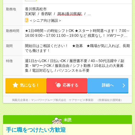
香川県高松市
勤務地
瓦町駅
/
香西駅
/
岡本(香川県)駅
/
…
＜シニア向け施設＞
★1日4時間～の時短シフトOK ★スタート時間選べます！ 7:00～
勤務時間
16:00 9:00～17:00 11:00～19:00 など 残業なし！ ※Wワークの
場合、他のお仕事と合わせ週40時間超の就業はご案内できませ
ん ※法令に基づき、週20時間以上勤務は社会保険への加入対象
開始日はご相談ください！ ★急募 ★職場が気に入れば、長期
期間
となります ※労働者派遣法（日雇い派遣の原則禁止）により、
でも働けます！
短時間・短期間の就業はご案内が難しい場合があります
週1日からOK
/
日払いOK
/
履歴書不要
/
40～50代活躍中
/
副
特徴
業・WワークOK
/
服装自由
/
シフト勤務
/
10名以上の大量募
集
/
電話対応なし
/
パソコンスキル不要
気になる！
応募する
詳細へ
掲載元企業名
マンパワーグループ株式会社 ケアサービス事業部 （医療福祉介護関連）
未読
手に職をつけたい方歓迎