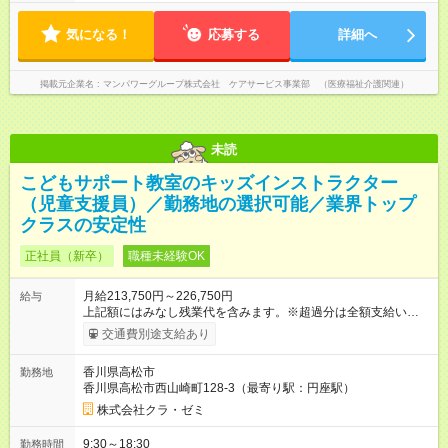
気になる！
応募する
詳細へ
掲載元企業名
マンパワーグループ株式会社 ケアサービス事業部 （医療福祉介護関連）
未読
こどもサポート教室のキッズインストラクター
（児童支援員）／勤務地の選択可能／業界トップ
クラスの安定性
正社員（新卒）
職種未経験OK
月給213,750円～226,750円
給与
上記額にはみなし残業代を含みます。※超過分は全額支給いたし
ます。 みなし残業代 12,250円／月 みなし残業時間 8時間／月
交通費別途支給あり
【昇給】 年1回（4月） 【賞与】 年2回（6月・12月） 【各種手
当】 ・通勤手当 └全額支給（車通勤は社内規定あり） ・資格手
香川県高松市
勤務地
当※基本給に含まれます。 └3，000円～1万円／月（資格内容に
香川県高松市西山崎町128-3（最寄り駅：円座駅）
応じて支給） ・地域手当※基本給に含まれます。 └2，000円～
1万5，000円／月 ・その他手当※基本給に含まれます。 └1万
株式会社クラ・ゼミ
3，500円 ・家族手当 └配偶者：1万円／子（1人）：5，000円
・役職手当 【試用期間】試用期間あり 試用期間の長さ：6ヶ月
9:30～18:30
勤務時間