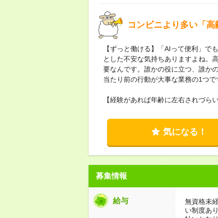
コンビニより多い「高
【ずっと働ける】「AIって便利」で
とした不安な気持ちありますよね。
要なんです。誰かの役に立つ、誰か
当たり前の行動が大事な業務の1つで
【経験があれば年齢に左右されづら
気になる！
募集情報
給与
無資格未経
い制度あ