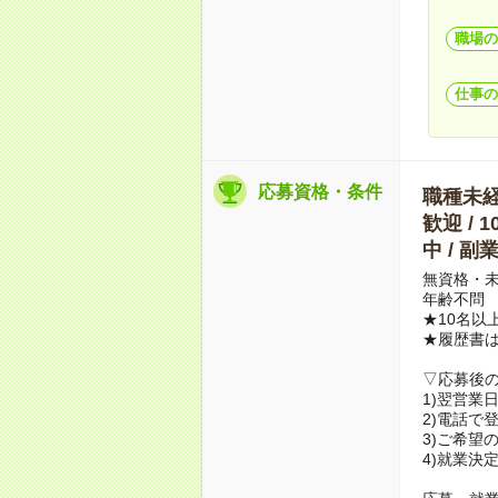
職場の
仕事の
応募資格・条件
職種未経験
歓迎 / 
中 / 
無資格・未
年齢不問
★10名以
★履歴書
▽応募後
1)翌営業
2)電話で
3)ご希望
4)就業決