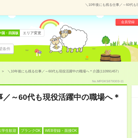
＼10年後にも残る仕事／～60代も
会員登録
エリア変更
中国・四国版
望条件
＼10年後にも残る仕事／～60代も現役活躍中の職場へ＊介護(110991457）
No.MPGKS879303-11
事／～60代も現役活躍中の職場へ＊
大学生歓迎
ブランクOK
WEB登録・面接OK