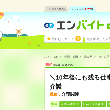
エン派遣
3585
件
エン バイト
7257
件
0
気になるリスト
保存した希
バイトTOP
中国・四国
広島県
安佐北区
NEW
掲載日 :
2026
/
08
/
07
＼10年後にも残る仕
介護
介護関連
職種：
派遣
職種未経験OK
社会人未経験OK