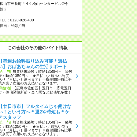
松山市三番町 4-4-6 松山センタービル2号
館 2F
TEL：0120-926-400
担当：登録担当
この会社のその他のバイト情報
【毎週お給料振り込み可能＊週払
い】おばあちゃんの生活サポート
[給 与]
無資格未経験：時給1350円～ 経験
者：時給1350円～ ★日払い／週払い制度
あり（月払いも選べます）※稼働開始時は手
続き完了次第のお支払いとなります。
[勤務地]
【広島市佐伯区】五日市・広電五日
市・佐伯区役所前・楽々園など勤務地多数！
【廿日市市】フルタイムじゃ働けな
い！という方へ＊週2や時短も＊ケ
アスタッフ
[給 与]
無資格未経験：時給1350円～ 経験
者：時給1350円～ ★日払い／週払い制度
あり（月払いも選べます）※稼働開始時は手
続き完了次第のお支払いとなります。