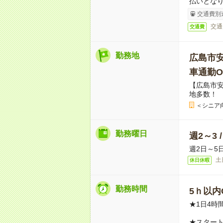
払いとな
交通費別
交通
交通費
勤務地
広島市
車通勤O
【広島市
地多数！
＜シニア
勤務曜日
週2～3 
週2日～5
土
休日休暇
勤務時間
5ｈ以内O
★1日4時
★スター