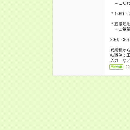
→こだわ
＊各種社
＊直接雇
→ご希望
20代・3
異業種か
転職例：
入力 な
2
平均年齢