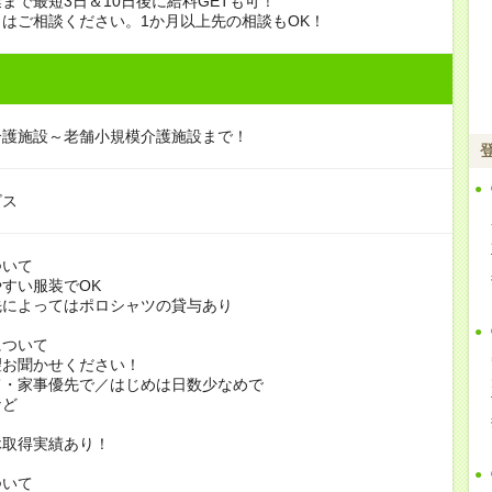
まで最短3日＆10日後に給料GETも可！
はご相談ください。1か月以上先の相談もOK！
介護施設～老舗小規模介護施設まで！
ビス
ついて
すい服装でOK
よってはポロシャツの貸与あり
について
お聞かせください！
家事優先で／はじめは日数少なめで
ど
休取得実績あり！
ついて