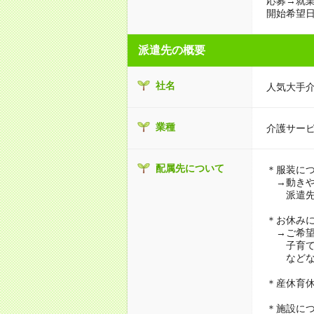
応募→就業
開始希望日
派遣先の概要
社名
人気大手
業種
介護サー
配属先について
＊服装に
→動きや
派遣先に
＊お休み
→ご希望
子育て・
などな
＊産休育
＊施設に