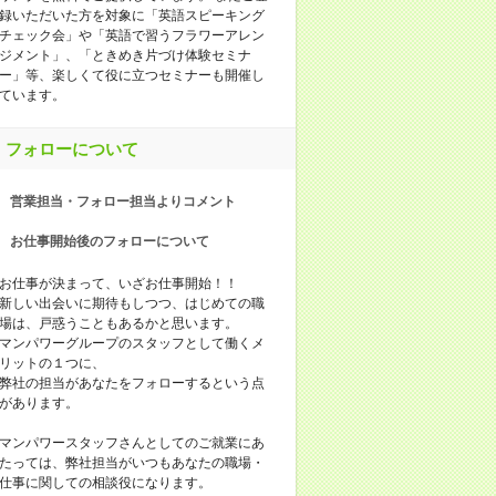
録いただいた方を対象に「英語スピーキング
チェック会」や「英語で習うフラワーアレン
ジメント」、「ときめき片づけ体験セミナ
ー」等、楽しくて役に立つセミナーも開催し
ています。
フォローについて
営業担当・フォロー担当よりコメント
お仕事開始後のフォローについて
お仕事が決まって、いざお仕事開始！！
新しい出会いに期待もしつつ、はじめての職
場は、戸惑うこともあるかと思います。
マンパワーグループのスタッフとして働くメ
リットの１つに、
弊社の担当があなたをフォローするという点
があります。
マンパワースタッフさんとしてのご就業にあ
たっては、弊社担当がいつもあなたの職場・
仕事に関しての相談役になります。