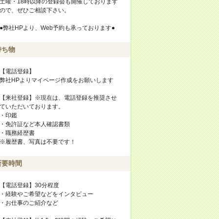
土曜・18時以降の登録会も開催しております
ので、ぜひご相談下さい。
●弊社HPより、Web予約も承っております●
持ち物
【電話登録】
弊社HPよりマイページ作成をお願いします
【来社登録】※現在は、電話登録を推奨させ
ていただいております。
・印鑑
・免許証など本人確認書類
・職務経歴書
※履歴書、写真は不要です！
所要時間
【電話登録】30分程度
・経験やご希望などをインタビュー
・お仕事のご紹介など