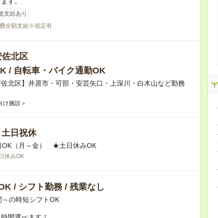
ります。
途支給あり
費全額支給※規定有
安佐北区
K / 自転車・バイク通勤OK
安佐北区】井原市・可部・安芸矢口・上深川・白木山など勤務
向け施設＞
/ 土日祝休
日OK（月～金） ★土日休みOK
日休みOK
K / シフト勤務 / 残業なし
間～の時短シフトOK
ト時間選べます！