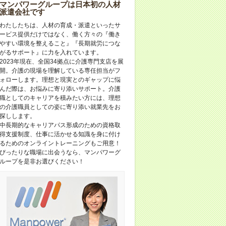
マンパワーグループは日本初の人材
派遣会社です
わたしたちは、人材の育成・派遣といったサ
ービス提供だけではなく、働く方々の『働き
やすい環境を整えること』『長期就労につな
がるサポート』に力を入れています。
2023年現在、全国34拠点に介護専門支店を展
開。介護の現場を理解している専任担当がフ
ォローします。理想と現実とのギャップに悩
んだ際は、お悩みに寄り添いサポート。介護
職としてのキャリアを積みたい方には、理想
の介護職員としての姿に寄り添い就業先をお
探しします。
中長期的なキャリアパス形成のための資格取
得支援制度、仕事に活かせる知識を身に付け
るためのオンライントレーニングもご用意！
ぴったりな職場に出会うなら、マンパワーグ
ループを是非お選びください！