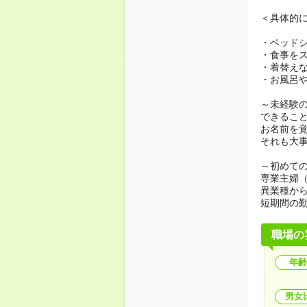
＜具体的
・ベッド
・食事を
・着替え
・お風呂
～未経験
できるこ
お名前を
それも大
～初めての
専業主婦
異業種か
短期間の
職場の
年齢
男女