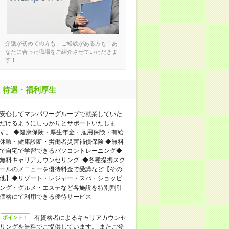
介護が初めての方も、ご経験がある方も！あ
なたに合った職場をご紹介させていただきま
す！
待遇・福利厚生
安心してマンパワーグループで就業していた
だけるようにしっかりとサポートいたしま
す。 ◆健康保険・厚生年金・雇用保険・有給
休暇・健康診断・労働者災害補償保険 ◆無料
で自宅で学習できるパソコントレーニング◆
無料キャリアカウンセリング ◆各種提携スク
ールのメニューを優待料金で受講など【その
他】◆リゾート・レジャー・スパ・ショッピ
ング・グルメ・エステなど各施設を特別割引
価格にて利用できる優待サービス
有資格者によるキャリアカウンセ
ポイント！
リングを無料でご提供しています。 またご登