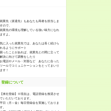
就業先（派遣先）もあなたも両者を担当しま
すので、
就業先の環境も理解している強い味方になれ
ますよ。
気に入った就業先では、あなたは長く続けら
れるようにサポート
困ったことがあれば、就業先との間に立って
解決に向けて調整をしたり
お電話やメール・対面など あなたに合った
ツールでコミュニケーションをとってまいり
ます！
登録について
【来社登録】※現在は、電話登録を推奨させ
ていただいております。
平日（月～金）毎日登録会を実施しておりま
す。