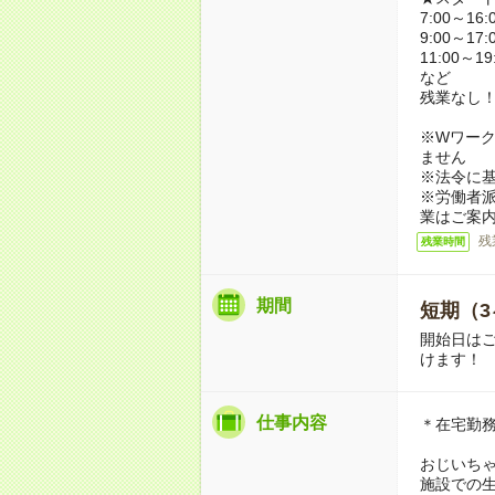
7:00～16:
9:00～17:
11:00～19
など
残業なし
※Wワーク
ません
※法令に基
※労働者
業はご案
残
残業時間
期間
短期（3
開始日は
けます！
仕事内容
＊在宅勤
おじいち
施設での