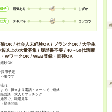
様子
活気あり
しずか
仕方
テキパキ
コツコツ
OK / 社会人未経験OK / ブランクOK / 大学生
10名以上の大量募集 / 履歴書不要 / 40～50代活躍
副業・WワークOK / WEB登録・面接OK
経験OK
上採用予定
は不要です
の流れ
日までに担当より電話・メールでご連絡
登録面談→求人とマッチング
の施設で、職場見学
定→勤務開始