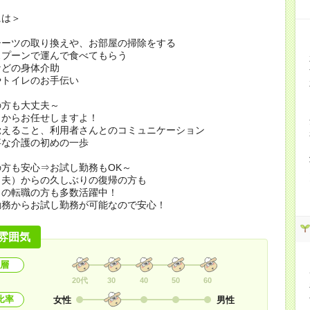
には＞
シーツの取り換えや、お部屋の掃除をする
スプーンで運んで食べてもらう
などの身体介助
やトイレのお手伝い
の方も大丈夫～
とからお任せしますよ！
覚えること、利用者さんとのコミュニケーション
事な介護の初めの一歩
方も安心⇒お試し勤務もOK～
（夫）からの久しぶりの復帰の方も
らの転職の方も多数活躍中！
勤務からお試し勤務が可能なので安心！
雰囲気
層
20代
30
40
50
60
比率
女性
男性