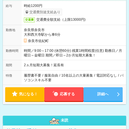
時給1200円
給与
交通費別途支給あり
交通費全額支給（上限13000円)
交通費
奈良県奈良市
勤務地
大和西大寺駅から車6分
奈良市佐紀町
時間／9:00～17:00 (休憩60分) 残業1時間程度(任意) 勤務日／月
勤務時間
曜日～金曜日 期間／即日～2か月短期大募集！
2ヵ月短期大募集！延長有
期間
履歴書不要
/
服装自由
/
10名以上の大量募集
/
電話対応なし
/
パ
特徴
ソコンスキル不要
気になる！
応募する
詳細へ
未読