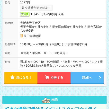
1177円
給与
交通費別途支給あり
1日450円迄の実費を支給
交通費
大阪市天王寺区
勤務地
天王寺駅から徒歩5分
/
動物園前駅から徒歩5分
/
新今宮駅か
ら徒歩5分
天王寺動物園
16時30分～20時00分（休憩0分）／実働3時間30分
勤務時間
≪短期＊単発≫ 8・9・10月限定！
期間
週1日からOK
/
40～50代活躍中
/
副業・WワークOK
/
シフト勤
特徴
務
/
10名以上の大量募集
/
パソコンスキル不要
気になる！
応募する
詳細へ
未読