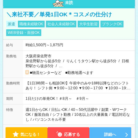
未読
＼来社不要／単発1日OK＊コスメの仕分け
派遣
職種未経験OK
社会人未経験OK
大学生歓迎
ブランクOK
WEB登録・面接OK
時給1,500円～1,875円
給与
大阪府泉佐野市
勤務地
泉佐野駅から徒歩5分
/
りんくうタウン駅から徒歩5分
/
日根
野駅から徒歩5分
/
…
■物流センターなど ■勤務地選べます
【1日3時間～も相談OK!】午前中のみや18時以降などのシフト
勤務時間
あり！ シフト例 ▼9:00～12:00 ▼9:00～17:00 ▼10:00～19:00
▼18:00～21:00
1日だけの単発OK！＃8月～ ＃9月～
期間
週1日からOK
/
日払いOK
/
40～50代活躍中
/
副業・Wワーク
特徴
OK
/
服装自由
/
シフト勤務
/
10名以上の大量募集
/
電話対応な
し
/
パソコンスキル不要
気になる！
応募する
詳細へ