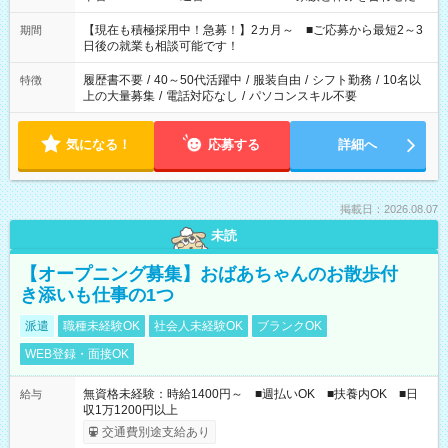
い」 「余裕を持って夕飯の準備がしたい」 「できれば残業はし
たくない」 など、ご希望を教えてくださいね。 ※Wワーク希望
【現在も積極採用中！急募！】2カ月～ ■ご応募から最短2～3
期間
の方へ 今ご覧のお仕事で希望する勤務時間と、もう1つのお仕事
日後の就業も相談可能です！
の勤務時間。 合計で週40時間を超える場合は応募できません。
履歴書不要
/
40～50代活躍中
/
服装自由
/
シフト勤務
/
10名以
特徴
上の大量募集
/
電話対応なし
/
パソコンスキル不要
気になる！
応募する
詳細へ
掲載日：2026.08.07
未読
【オープニング募集】おばあちゃんのお散歩付
き添いも仕事の1つ
派遣
職種未経験OK
社会人未経験OK
ブランクOK
WEB登録・面接OK
無資格未経験：時給1400円～ ■週払いOK ■扶養内OK ■日
給与
収1万1200円以上
交通費別途支給あり