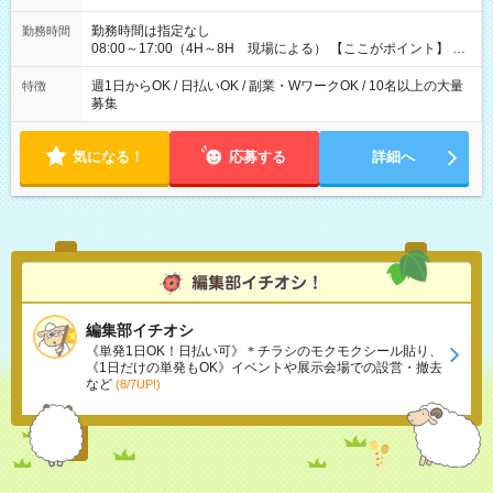
ません！ ≪給与例≫ ・週1日勤務 ㈪～㈮は本業のため㈯のみ
1現場/6.500×2現場＝日給13.000円×4日 ＝月給52.000円 ・週6
勤務時間は指定なし
勤務時間
日でレギュラー勤務(勤続1年) 1現場/7.200×2現場＝日給14.400
08:00～17:00（4H～8H 現場による） 【ここがポイント】 ◆
円×24日 ＝月給345.600円 ☆さらに「3現場の日」「夜勤に出
給与の日給保障あり！ 「4時間の現場」が「1時間」で終わった
る」などをして月に40万以上を稼ぐ人も☆ ◆支払い方法：日払
時も給料変わらず！ 「4時間の現場」のお給料をお支払いします
週1日からOK / 日払いOK / 副業・WワークOK / 10名以上の大量
特徴
い・週払い・月3回払いが選択可能 【試用期間】試用期間なし
♪ 1日にたくさんの現場をこなせば、高収入を実現可能！
募集
気になる！
応募する
詳細へ
編集部イチオシ
《単発1日OK！日払い可》＊チラシのモクモクシール貼り、
《1日だけの単発もOK》イベントや展示会場での設営・撤去
など
(8/7UP!)