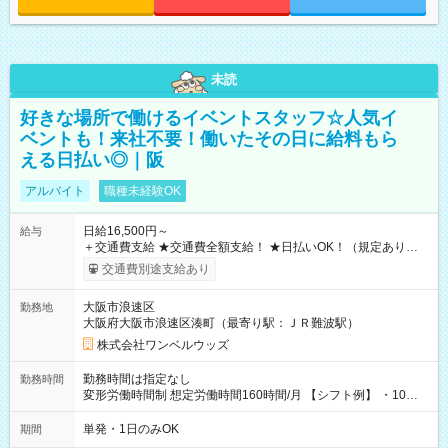
未読
好きな場所で働けるイベントスタッフ☆人気イ
ベントも！来社不要！働いたその日に給料もら
える日払い◎｜阪
アルバイト
職種未経験OK
日給16,500円～
給与
＋交通費支給 ★交通費全額支給！ ★日払いOK！（規定あり） ┗
働いたその日に現金GET♪ お仕事後はコンビニATMから 日払
交通費別途支給あり
い分を引き落とせます！ 【試用期間】試用期間なし
大阪市浪速区
勤務地
大阪府大阪市浪速区湊町（最寄り駅：ＪＲ難波駅）
株式会社ワンベルウッズ
勤務時間は指定なし
勤務時間
変形労働時間制 想定労働時間160時間/月 【シフト例】 ・10：
00～20：00
単発・1日のみOK
期間