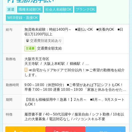
ト】生活のお手伝い
派遣
職種未経験OK
社会人未経験OK
ブランクOK
WEB登録・面接OK
無資格未経験：時給1400円～ ■週払いOK ■扶養内OK ■日
給与
収1万1200円以上
交通費別途支給あり
交通費全額支給
交通費
大阪市天王寺区
勤務地
天王寺駅
/
大阪上本町駅
/
鶴橋駅
/
…
≪自宅からドアtoドアで30分以内！≫ご希望の勤務地を紹介
します。
9:00～18:00（休憩60分） ■ご希望があれば下記シフトもOK！
勤務時間
早番 7:00～16:00 遅番 10:00～19:00 「家族と休みを合わせた
い」 「余裕を持って夕飯の準備がしたい」 「できれば残業はし
たくない」 など、ご希望を教えてくださいね。 ※Wワーク希望
【現在も積極採用中！急募！】2カ月～ ■8月～、9月スタート
期間
の方へ 今ご覧のお仕事で希望する勤務時間と、もう1つのお仕事
もOK！
の勤務時間。 合計で週40時間を超える場合は応募できません。
履歴書不要
/
40～50代活躍中
/
服装自由
/
シフト勤務
/
10名以
特徴
上の大量募集
/
電話対応なし
/
パソコンスキル不要