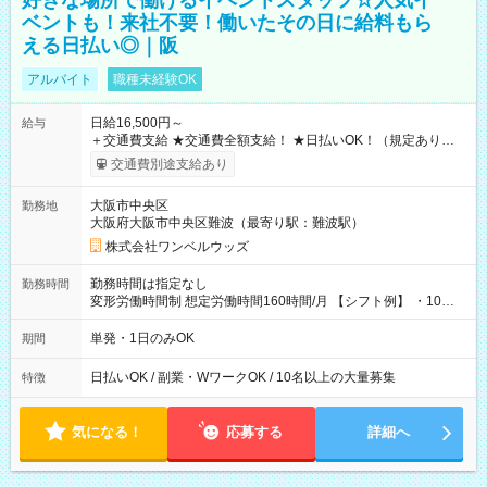
好きな場所で働けるイベントスタッフ☆人気イ
ベントも！来社不要！働いたその日に給料もら
える日払い◎｜阪
アルバイト
職種未経験OK
日給16,500円～
給与
＋交通費支給 ★交通費全額支給！ ★日払いOK！（規定あり） ┗
働いたその日に現金GET♪ お仕事後はコンビニATMから 日払
交通費別途支給あり
い分を引き落とせます！ 【試用期間】試用期間なし
大阪市中央区
勤務地
大阪府大阪市中央区難波（最寄り駅：難波駅）
株式会社ワンベルウッズ
勤務時間は指定なし
勤務時間
変形労働時間制 想定労働時間160時間/月 【シフト例】 ・10：
00～20：00
単発・1日のみOK
期間
日払いOK / 副業・WワークOK / 10名以上の大量募集
特徴
気になる！
応募する
詳細へ