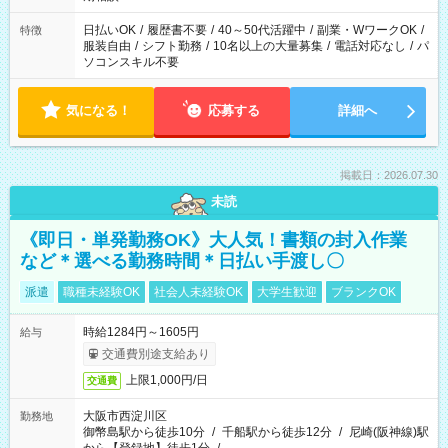
日払いOK
/
履歴書不要
/
40～50代活躍中
/
副業・WワークOK
/
特徴
服装自由
/
シフト勤務
/
10名以上の大量募集
/
電話対応なし
/
パ
ソコンスキル不要
気になる！
応募する
詳細へ
掲載日：2026.07.30
未読
《即日・単発勤務OK》大人気！書類の封入作業
など＊選べる勤務時間＊日払い手渡し〇
派遣
職種未経験OK
社会人未経験OK
大学生歓迎
ブランクOK
時給1284円～1605円
給与
交通費別途支給あり
上限1,000円/日
交通費
大阪市西淀川区
勤務地
御幣島駅から徒歩10分
/
千船駅から徒歩12分
/
尼崎(阪神線)駅