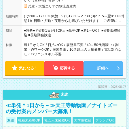
から【登録地】徒歩1分
/
…
兵庫・大阪エリアの物流倉庫内
(1)9:00～17:00※休憩1ｈ (2)17:30～21:30 (3)21:15～翌8:00※休
勤務時間
憩1ｈ 日勤・夕勤・夜勤からお選びいただけます！ ご希望に合
わせて働けるお仕事です(*^^*) 【その他選べる勤務時間】 8-17
時/9-17時/9-18時/10-18時/11-21時/18-22時/20-翌4時/21-翌5
■急募■ド短期1日だけOK☆ ■単発OK ■週1～OK！ ■短期勤務歓
期間
時/22-翌6時/0-翌8時 ご自身のご都合で選んで頂ける完全自由シ
迎 ■長期勤務歓迎
フト！
週1日からOK
/
日払いOK
/
履歴書不要
/
40～50代活躍中
/
副
特徴
業・WワークOK
/
服装自由
/
10名以上の大量募集
/
電話対応な
し
/
パソコンスキル不要
気になる！
応募する
詳細へ
掲載日：2026.08.07
未読
≪単発＊1日から～≫天王寺動物園／ナイトズー
の受付案内メンバー大募集！
派遣
職種未経験OK
社会人未経験OK
大学生歓迎
ブランクOK