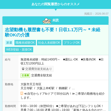
あなたの閲覧履歴からのオススメ
掲載日：2026.08.07
未読
志望動機も履歴書も不要！日収1.1万円～＊未経
験OKの介護
派遣
職種未経験OK
社会人未経験OK
ブランクOK
WEB登録・面接OK
無資格未経験：時給1400円～ ■週払いOK ■扶養内OK ■日
給与
収1万1200円以上
交通費別途支給あり
交通費全額支給
交通費
大阪市天王寺区
勤務地
天王寺駅
/
大阪上本町駅
/
鶴橋駅
/
…
≪自宅からドアtoドアで30分以内！≫ご希望の勤務地を紹介
します。
9:00～18:00（休憩60分） ■ご希望があれば下記シフトもOK！
勤務時間
早番 7:00～16:00 遅番 10:00～19:00 「家族と休みを合わせた