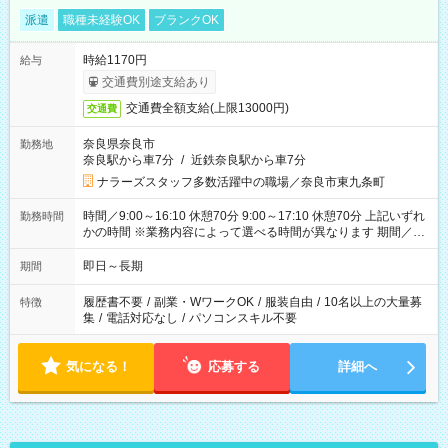
派遣
職種未経験OK
ブランクOK
時給1170円
給与
交通費別途支給あり
交通費全額支給(上限13000円)
交通費
奈良県奈良市
勤務地
奈良駅から車7分
/
近鉄奈良駅から車7分
ナラーズスタッフ多数活躍中の職場／奈良市東九条町
時間／9:00～16:10 休憩70分 9:00～17:10 休憩70分 上記いずれ
勤務時間
かの時間 ※業務内容によって選べる時間が異なります 期間／即
日～長期安定 スタート日は相談可能！ 勤務日／月～金の週4日
～でOK！
即日～長期
期間
履歴書不要
/
副業・WワークOK
/
服装自由
/
10名以上の大量募
特徴
集
/
電話対応なし
/
パソコンスキル不要
気になる！
応募する
詳細へ