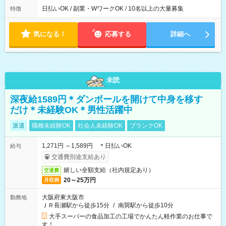
日払いOK / 副業・WワークOK / 10名以上の大量募集
特徴
気になる！
応募する
詳細へ
未読
深夜給1589円＊ダンボールを開けて中身を移す
だけ＊未経験OK＊男性活躍中
派遣
職種未経験OK
社会人未経験OK
ブランクOK
1,271円 ～1,589円 ＊日払いOK
給与
交通費別途支給あり
嬉しい全額支給（社内規定あり）
交通費
20～25万円
月収例
大阪府東大阪市
勤務地
ＪＲ長瀬駅から徒歩15分
/
南巽駅から徒歩10分
大手スーパーの食品加工の工場でかんたん軽作業のお仕事で
す！