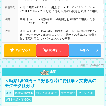
＜1日3時間～OK！＞ ▼ 例えば… ▼ 15:00～18:00 15:00～
勤務時間
22:00 17:00～22:00 など こちら以外の時間もお気軽にご相談く
ださい！
単発1日～！ ★勤務開始日や期間はお気軽にご相談くださ
期間
い！ ＃8月～ ＃9月～
週1日からOK
/
日払いOK
/
履歴書不要
/
40～50代活躍中
/
副
特徴
業・WワークOK
/
服装自由
/
シフト勤務
/
10名以上の大量募
集
/
電話対応なし
/
パソコンスキル不要
気になる！
応募する
詳細へ
掲載日：2026.08.07
未読
＜時給1,500円～＊好きな時にお仕事＞文房具の
モクモク仕分け
派遣
職種未経験OK
社会人未経験OK
大学生歓迎
ブランクOK
WEB登録・面接OK