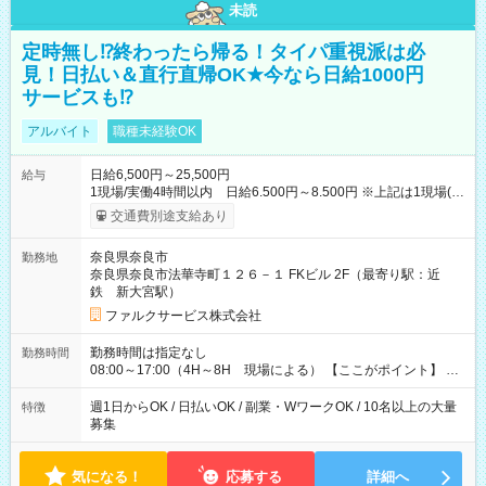
未読
定時無し⁉終わったら帰る！タイパ重視派は必
見！日払い＆直行直帰OK★今なら日給1000円
サービスも⁉
アルバイト
職種未経験OK
日給6,500円～25,500円
給与
1現場/実働4時間以内 日給6.500円～8.500円 ※上記は1現場(実
働4時間以内)あたりの給与です ※基本は1日あたり2現場(実働8
交通費別途支給あり
時間以内)をお任せします。その場合の支給額は日給1,3000円で
す ★研修期間20日間は「1現場/実働4時間以内 日給6.000円
奈良県奈良市
勤務地
～」ですが、今なら初出勤をした人は採用祝いで【日給+1.000
奈良県奈良市法華寺町１２６－１ FKビル 2F（最寄り駅：近
円】のボーナスが！★（その他待遇に変更ありません） 現場に
鉄 新大宮駅）
よっては早く終わることもあり！ その場合も給与金額は変わり
ません！ ≪給与例≫ ・週1日勤務 ㈪～㈮は本業のため㈯のみ
ファルクサービス株式会社
1現場/6.500×2現場＝日給13.000円×4日 ＝月給52.000円 ・週6
日でレギュラー勤務(勤続1年) 1現場/7.200×2現場＝日給14.400
勤務時間は指定なし
勤務時間
円×24日 ＝月給345.600円 ☆さらに「3現場の日」「夜勤に出
08:00～17:00（4H～8H 現場による） 【ここがポイント】 ◆
る」などをして月に40万以上を稼ぐ人も☆ ◆支払い方法：日払
給与の日給保障あり！ 「4時間の現場」が「1時間」で終わった
い・週払い・月3回払いが選択可能 【試用期間】試用期間なし
時も給料変わらず！ 「4時間の現場」のお給料をお支払いします
週1日からOK / 日払いOK / 副業・WワークOK / 10名以上の大量
特徴
♪ 1日にたくさんの現場をこなせば、高収入を実現可能！
募集
気になる！
応募する
詳細へ