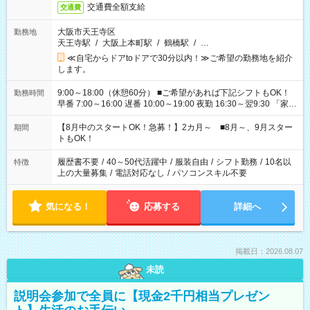
交通費全額支給
交通費
大阪市天王寺区
勤務地
天王寺駅
/
大阪上本町駅
/
鶴橋駅
/
…
≪自宅からドアtoドアで30分以内！≫ご希望の勤務地を紹介
します。
9:00～18:00（休憩60分） ■ご希望があれば下記シフトもOK！
勤務時間
早番 7:00～16:00 遅番 10:00～19:00 夜勤 16:30～翌9:30 「家族
と休みを合わせたい」 「余裕を持って夕飯の準備がしたい」
「できれば残業はしたくない」 など、ご希望を教えてください
【8月中のスタートOK！急募！】2カ月～ ■8月～、9月スター
期間
ね。 ※Wワーク希望の方へ 今ご覧のお仕事で希望する勤務時間
トもOK！
と、もう1つのお仕事の勤務時間。 合計で週40時間を超える場
合は応募できません。
履歴書不要
/
40～50代活躍中
/
服装自由
/
シフト勤務
/
10名以
特徴
上の大量募集
/
電話対応なし
/
パソコンスキル不要
気になる！
応募する
詳細へ
掲載日：2026.08.07
未読
説明会参加で全員に【現金2千円相当プレゼン