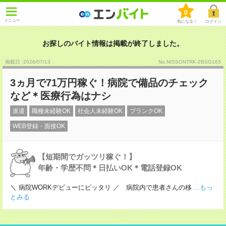
0
メニュー
気になる！
ログイン
お探しのバイト情報は掲載が終了しました。
掲載日 :2026
/
07
/
13
No.NISSONTRK-2BSG163
3ヵ月で71万円稼ぐ！病院で備品のチェック
など＊医療行為はナシ
派遣
職種未経験OK
社会人未経験OK
ブランクOK
WEB登録・面接OK
【短期間でガッツリ稼ぐ！】
年齢・学歴不問＊日払いOK＊電話登録OK
＼ 病院WORKデビューにピッタリ ／ 病院内で患者さんの移
...もっ
とみる