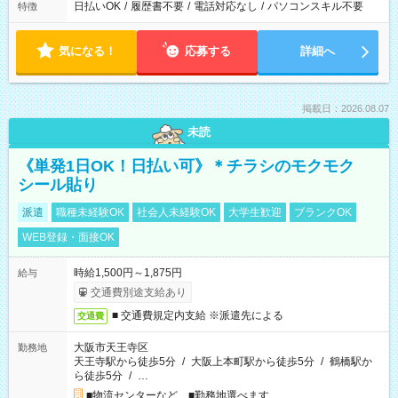
日払いOK
/
履歴書不要
/
電話対応なし
/
パソコンスキル不要
特徴
気になる！
応募する
詳細へ
掲載日：2026.08.07
未読
《単発1日OK！日払い可》＊チラシのモクモク
シール貼り
派遣
職種未経験OK
社会人未経験OK
大学生歓迎
ブランクOK
WEB登録・面接OK
時給1,500円～1,875円
給与
交通費別途支給あり
■ 交通費規定内支給 ※派遣先による
交通費
大阪市天王寺区
勤務地
天王寺駅から徒歩5分
/
大阪上本町駅から徒歩5分
/
鶴橋駅か
ら徒歩5分
/
…
■物流センターなど ■勤務地選べます