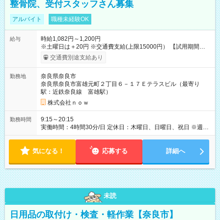
整骨院、受付スタッフさん募集
アルバイト
職種未経験OK
時給1,082円～1,200円
給与
※土曜日は＋20円 ※交通費支給(上限15000円） 【試用期間】試
用期間なし
交通費別途支給あり
奈良県奈良市
勤務地
奈良県奈良市富雄元町２丁目６－１７Ｅテラスビル（最寄り
駅：近鉄奈良線 富雄駅）
株式会社ｎｏｗ
9:15～20:15
勤務時間
実働時間：4時間30分/日 定休日：木曜日、日曜日、祝日 ※週2
日以上ご勤務いただける方、大歓迎です ※勤務時間： 平日 午
前9時15分～13時45分／午後15時45分～20時15分 土曜 午前8
気になる！
時30分～13時45分／午後15時45分～19時30分
応募する
詳細へ
未読
日用品の取付け・検査・軽作業【奈良市】