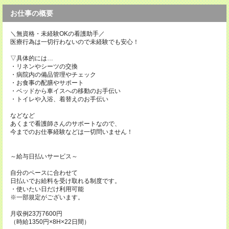
お仕事の概要
＼無資格・未経験OKの看護助手／
医療行為は一切行わないので未経験でも安心！
▽具体的には…
・リネンやシーツの交換
・病院内の備品管理やチェック
・お食事の配膳やサポート
・ベッドから車イスへの移動のお手伝い
・トイレや入浴、着替えのお手伝い
などなど
あくまで看護師さんのサポートなので、
今までのお仕事経験などは一切問いません！
～給与日払いサービス～
自分のペースに合わせて
日払いでお給料を受け取れる制度です。
・使いたい日だけ利用可能
※一部規定がございます。
月収例23万7600円
（時給1350円×8H×22日間）