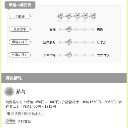
職場の雰囲気
年齢層
20代
30
40
50
60
男女比率
女性
男性
職場の様子
活気あり
しずか
仕事の仕方
テキパキ
コツコツ
募集情報
給与
無資格の方：時給1350円～1687円 / 介護福祉士：時給1650円～2062円 / 初
任者以上：時給1450円～1812円
交通費別途支給あり
全額支給
交通費