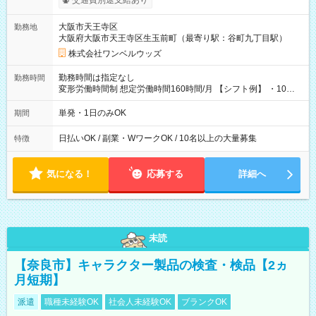
交通費別途支給あり
い分を引き落とせます！ 【試用期間】試用期間なし
大阪市天王寺区
勤務地
大阪府大阪市天王寺区生玉前町（最寄り駅：谷町九丁目駅）
株式会社ワンベルウッズ
勤務時間は指定なし
勤務時間
変形労働時間制 想定労働時間160時間/月 【シフト例】 ・10：
00～20：00
単発・1日のみOK
期間
日払いOK / 副業・WワークOK / 10名以上の大量募集
特徴
気になる！
応募する
詳細へ
未読
【奈良市】キャラクター製品の検査・検品【2ヵ
月短期】
派遣
職種未経験OK
社会人未経験OK
ブランクOK