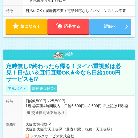
ード就業が可能】即日～
日払いOK
/
履歴書不要
/
電話対応なし
/
パソコンスキル不要
特徴
気になる！
応募する
詳細へ
未読
定時無し⁉終わったら帰る！タイパ重視派は必
見！日払い＆直行直帰OK★今なら日給1000円
サービスも⁉
アルバイト
職種未経験OK
日給6,500円～25,500円
給与
1現場/実働4時間以内 日給6.500円～8.500円 ※上記は1現場(実
働4時間以内)あたりの給与です ※基本は1日あたり2現場(実働8
交通費別途支給あり
時間以内)をお任せします。その場合の支給額は日給1,3000円で
す ★研修期間20日間は「1現場/実働4時間以内 日給6.000円
大阪市阿倍野区
勤務地
～」ですが、今なら初出勤をした人は採用祝いで【日給+1.000
大阪府大阪市天王寺区（最寄り駅：各線 天王寺駅）
円】のボーナスが！★（その他待遇に変更ありません） 現場に
よっては早く終わることもあり！ その場合も給与金額は変わり
ファルクサービス株式会社