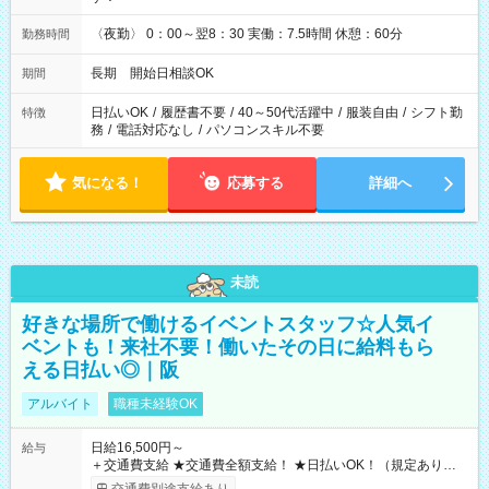
〈夜勤〉 0：00～翌8：30 実働：7.5時間 休憩：60分
勤務時間
長期 開始日相談OK
期間
日払いOK
/
履歴書不要
/
40～50代活躍中
/
服装自由
/
シフト勤
特徴
務
/
電話対応なし
/
パソコンスキル不要
気になる！
応募する
詳細へ
未読
好きな場所で働けるイベントスタッフ☆人気イ
ベントも！来社不要！働いたその日に給料もら
える日払い◎｜阪
アルバイト
職種未経験OK
日給16,500円～
給与
＋交通費支給 ★交通費全額支給！ ★日払いOK！（規定あり） ┗
働いたその日に現金GET♪ お仕事後はコンビニATMから 日払