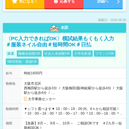
気になる！
応募する
詳細へ
掲載日：2026.08.06
未読
〈PC入力できればOK〉模試結果もくもく入力
＃服装ネイル自由＃短時間OK＃日払
派遣
職種未経験OK
社会人未経験OK
大学生歓迎
ブランクOK
WEB登録・面接OK
時給1600円
給与
大阪市北区
勤務地
西梅田駅から徒歩3分
/
大阪梅田(阪神線)駅から徒歩4分
/
大阪
駅から徒歩4分
/
…
大手事務センター
▼シフト選べます▼ 10：00～19：00 内、6ｈから相談可能！
勤務時間
＊10：00～16：00 ＊10：00～17：00 ＊10：00～18：00 ＊
11：00～19：00 ＊12：00～19：00 ＊13：00～19：00
【急募】8月～、9月～、10月～ ご相談OKです ＃2カ月～短
期間
期相談OK！