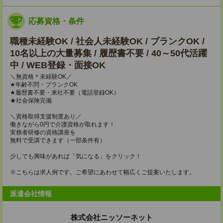
応募資格・条件
職種未経験OK / 社会人未経験OK / ブランクOK /
10名以上の大量募集 / 履歴書不要 / 40～50代活躍
中 / WEB登録・面接OK
＼無資格＊未経験OK／
★年齢不問・ブランクOK
★履歴書不要・来社不要（電話登録OK）
★社会保険完備
＼資格取得支援制度あり／
働きながら0円で介護資格が取れます！
実務者研修の資格講座を
無料で受講できます（一部条件有）
少しでも興味があれば「気になる」をクリック！
※こちらは求人例です。ご希望にあわせて幅広くご提案いたします。
派遣会社情報
株式会社ニッソーネット