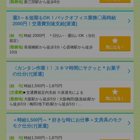
[勤務地]
新三田駅から徒歩8分
週3～＆短期もOK！バックオフィス業務〇高時給
2000円！交通費別途支給[派遣]
[給 与]
時給 2000円 ＊日払い・週払いOK（当社
規定）
[勤務地]
長堀橋駅から徒歩3分
/
心斎橋駅から徒歩
気になる！
10分
〈カンタン作業！〉スキマ時間にサクッと＊お菓子
の仕分け[派遣]
[給 与]
時給1,500円～1,875円
[交通費]
■ 交通費規定内支給 ※派遣先による
気になる！
[勤務地]
大阪駅から徒歩5分
/
大阪梅田(阪急線)駅か
ら徒歩5分
/
梅田(地下鉄)駅から徒歩5分
/
…
＜時給1,500円～＊好きな時にお仕事＞文房具のモク
モク仕分け[派遣]
[給 与]
時給1,500円～1,875円