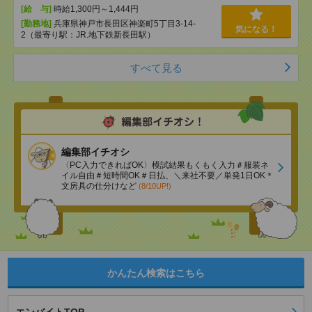
[給 与]
時給1,300円～1,444円
[勤務地]
兵庫県神戸市長田区神楽町5丁目3-14-
気になる！
2（最寄り駅：JR.地下鉄新長田駅）
すべて見る
編集部イチオシ
〈PC入力できればOK〉模試結果もくもく入力＃服装ネ
イル自由＃短時間OK＃日払、＼来社不要／単発1日OK＊
文房具の仕分けなど
(8/10UP!)
かんたん検索はこちら