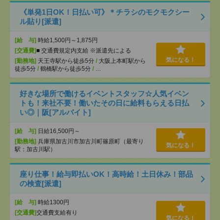
《単発1日OK！日払い可》＊チラシのモクモクシー
ル貼り[派遣]
[給 与]
時給1,500円～1,875円
[交通費]
■ 交通費規定内支給 ※派遣先による
気になる！
[勤務地]
天王寺駅から徒歩5分
/
大阪上本町駅から
徒歩5分
/
鶴橋駅から徒歩5分
/
…
好きな場所で働けるイベントスタッフ☆人気イベン
トも！来社不要！働いたその日に給料もらえる日払
い◎｜阪[アルバイト]
[給 与]
日給16,500円～
[勤務地]
兵庫県加古川市加古川町篠原町（最寄り
気になる！
駅：加古川駅）
座り仕事！給与即払いOK！高時給！土日休み！部品
の検査[派遣]
[給 与]
時給1300円
[交通費]
交通費支給有り
気になる！