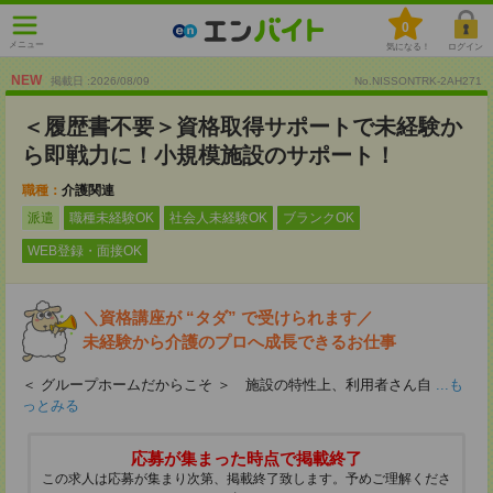
0
メニュー
気になる！
ログイン
NEW
掲載日 :2026
/
08
/
09
No.NISSONTRK-2AH271
＜履歴書不要＞資格取得サポートで未経験か
ら即戦力に！小規模施設のサポート！
職種：
介護関連
派遣
職種未経験OK
社会人未経験OK
ブランクOK
WEB登録・面接OK
＼資格講座が “タダ” で受けられます／
未経験から介護のプロへ成長できるお仕事
＜ グループホームだからこそ ＞ 施設の特性上、利用者さん自
...も
っとみる
応募が集まった時点で掲載終了
この求人は応募が集まり次第、掲載終了致します。予めご理解くださ