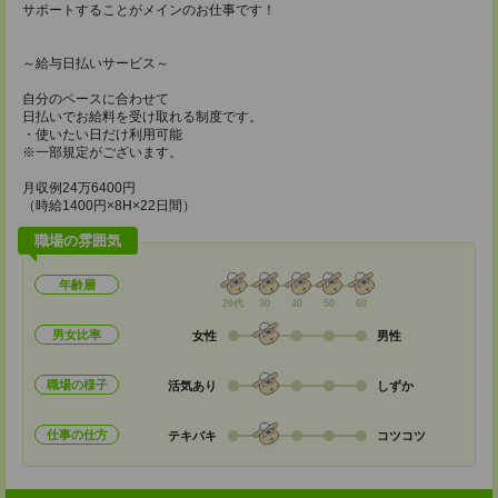
サポートすることがメインのお仕事です！
～給与日払いサービス～
自分のペースに合わせて
日払いでお給料を受け取れる制度です。
・使いたい日だけ利用可能
※一部規定がございます。
月収例24万6400円
（時給1400円×8H×22日間）
職場の雰囲気
年齢層
20代
30
40
50
60
男女比率
女性
男性
職場の様子
活気あり
しずか
仕事の仕方
テキパキ
コツコツ