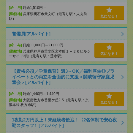
[給 与]
時給1,510円～
[勤務地]
兵庫県明石市天文町（最寄り駅：人丸前
気になる！
駅）
警備員[アルバイト]
[給 与]
日給11,000円～21,000円
[勤務地]
兵庫県神戸市垂水区宮本町１－２６ビルシ
気になる！
ーサイド3階（最寄り駅：垂水駅）
【資格必須／学童保育】週3～OK／福利厚生◎プラ
イベートとの両立を全面的に支援＜開成留守家庭児
童会＞[アルバイト]
[給 与]
時給1,440円～1,440円
[勤務地]
大阪府枚方市香里ケ丘2-5（最寄り駅：京
気になる！
阪本線 枚方市駅）
1夜勤2万円以上！未経験者歓迎！〈2名体制で安心夜
勤スタッフ〉[アルバイト]