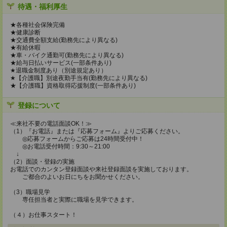
待遇・福利厚生
★各種社会保険完備
★健康診断
★交通費全額支給(勤務先により異なる)
★有給休暇
★車・バイク通勤可(勤務先により異なる)
★給与日払いサービス(一部条件あり)
★退職金制度あり（別途規定あり）
★【介護職】別途夜勤手当有(勤務先により異なる)
★【介護職】資格取得応援制度(一部条件あり)
登録について
≪来社不要の電話面談OK！≫
（1）『お電話』または『応募フォーム』よりご応募ください。
◎応募フォームからご応募は24時間受付中！
◎お電話受付時間：9:30～21:00
↓
（2）面談・登録の実施
お電話でのカンタン登録面談や来社登録面談を実施しております。
ご都合のよいお日にちをお聞かせください。
（3）職場見学
専任担当者と実際に職場を見学できます。
（４）お仕事スタート！