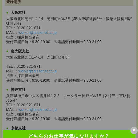
登録場所
大阪本社
大阪市北区芝田1-4-14 芝田町ビル8F（JR大阪駅徒歩5分・阪急大阪梅田駅
徒歩3分）
TEL：0120-921-871
MAIL：
worker@nissonet.co.jp
担当：採用担当者宛
受付可能日時：9:30-19:00 ※電話受付時間⇒9:30-21:00
南大阪支社
大阪市北区芝田1-4-14 芝田町ビル8F
TEL：0120-921-871
MAIL：
worker@nissonet.cp.jp
担当：採用担当者宛
受付可能日時：9:30-19:00 ※電話受付時間⇒9:30-21:00
神戸支社
兵庫県神戸市中央区雲井通4-2-2 マークラー神戸ビル7F（各線三ノ宮駅徒
歩5分）
TEL：0120-921-871
MAIL：
worker@nissonet.cp.jp
担当：採用担当者宛
受付可能日時：9:30-19:00 ※電話受付時間⇒9:30-21:00
京都支社
×
京都市中京区烏丸通六角下る七観音町640 烏丸センタービル5F（阪急烏丸
どちらのお仕事が気になりますか？