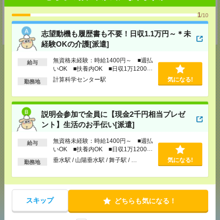
駅 徒歩4分）
TEL：0120-921-871
1
/10
MAIL：
worker@nissonet.co.jp
担当：採用担当者宛
受付可能日時：9:30-19:00 ※電話受付時間⇒9:30-21:00
志望動機も履歴書も不要！日収1.1万円～＊未
経験OKの介護[派遣]
無資格未経験：時給1400円～ ■週払
給与
いOK ■扶養内OK ■日収1万1200円
以上
計算科学センター駅
気になる!
勤務地
応募ページへ
説明会参加で全員に【現金2千円相当プレゼ
気になる！
ント】生活のお手伝い[派遣]
無資格未経験：時給1400円～ ■週払
給与
いOK ■扶養内OK ■日収1万1200円
メール
LINE
で送る
で送る
以上
垂水駅 / 山陽垂水駅 / 舞子駅 / …
気になる!
勤務地
シェア
ツイート
ブックマーク
スキップ
どちらも気になる！