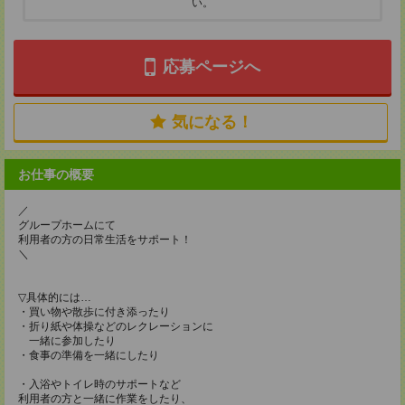
い。
応募ページへ
気になる！
お仕事の概要
／
グループホームにて
利用者の方の日常生活をサポート！
＼
▽具体的には…
・買い物や散歩に付き添ったり
・折り紙や体操などのレクレーションに
一緒に参加したり
・食事の準備を一緒にしたり
・入浴やトイレ時のサポートなど
利用者の方と一緒に作業をしたり、