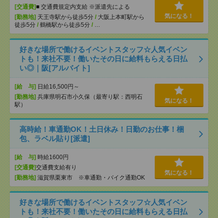
[交通費]
■ 交通費規定内支給 ※派遣先による
気になる！
[勤務地]
天王寺駅から徒歩5分
/
大阪上本町駅から
徒歩5分
/
鶴橋駅から徒歩5分
/
…
好きな場所で働けるイベントスタッフ☆人気イベン
トも！来社不要！働いたその日に給料もらえる日払
い◎｜阪[アルバイト]
[給 与]
日給16,500円～
[勤務地]
兵庫県明石市小久保（最寄り駅：西明石
気になる！
駅）
高時給！車通勤OK！土日休み！日勤のお仕事！梱
包、ラベル貼り[派遣]
[給 与]
時給1600円
[交通費]
交通費支給有り
気になる！
[勤務地]
滋賀県栗東市 ※車通勤・バイク通勤OK
好きな場所で働けるイベントスタッフ☆人気イベン
トも！来社不要！働いたその日に給料もらえる日払