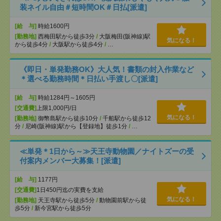
装ネイル自由＃短時間OK＃日払[派遣]
[給 与]
時給1600円
[勤務地]
西梅田駅から徒歩3分
/
大阪梅田(阪神線)駅
気になる！
から徒歩4分
/
大阪駅から徒歩4分
/
…
《即日・単発勤務OK》大人気！書類の封入作業など
＊選べる勤務時間＊日払い手渡し〇[派遣]
[給 与]
時給1284円～1605円
[交通費]
上限1,000円/日
気になる！
[勤務地]
御幣島駅から徒歩10分
/
千船駅から徒歩12
分
/
尼崎(阪神線)駅から【登録地】徒歩1分
/
…
≪単発＊1日から～≫天王寺動物園／ナイトズーの受
付案内メンバー大募集！[派遣]
[給 与]
1177円
[交通費]
1日450円迄の実費を支給
気になる！
[勤務地]
天王寺駅から徒歩5分
/
動物園前駅から徒
歩5分
/
新今宮駅から徒歩5分