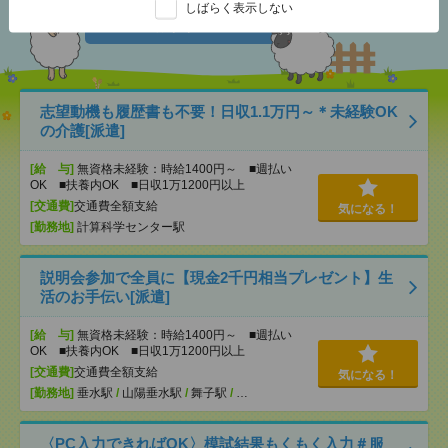
あなたの閲覧履歴からの
しばらく表示しない
おすすめ
志望動機も履歴書も不要！日収1.1万円～＊未経験OK
の介護[派遣]
[給 与]
無資格未経験：時給1400円～ ■週払い
OK ■扶養内OK ■日収1万1200円以上
[交通費]
交通費全額支給
気になる！
[勤務地]
計算科学センター駅
説明会参加で全員に【現金2千円相当プレゼント】生
活のお手伝い[派遣]
[給 与]
無資格未経験：時給1400円～ ■週払い
OK ■扶養内OK ■日収1万1200円以上
[交通費]
交通費全額支給
気になる！
[勤務地]
垂水駅
/
山陽垂水駅
/
舞子駅
/
…
〈PC入力できればOK〉模試結果もくもく入力＃服