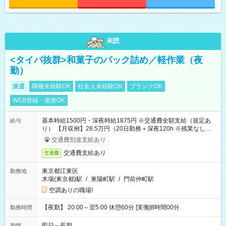
未読
<タイパ抜群>和菓子のパック詰め／軽作業（夜
勤）
派遣
職種未経験OK
社会人未経験OK
ブランクOK
WEB登録・面接OK
基本時給1500円・深夜時給1875円 ※交通費全額支給（規定あ
給与
り） 【月収例】28.5万円（20日勤務＋深夜120h ※残業なしの場
合）
交通費別途支給あり
交通費支給あり
交通費
東京都江東区
勤務地
木場(東京都)駅
/
東陽町駅
/
門前仲町駅
空調ありの職場!
【夜勤】 20:00～翌5:00 休憩60分 [実働]8時間00分
勤務時間
即日～長期
期間