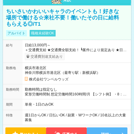
ちいさいかわいいキャラのイベントも！好きな
場所で働ける☆来社不要！働いたその日に給料
もらえる◎/T1
アルバイト
職種未経験OK
日給13,000円～
給与
＋交通費支給 ★交通費全額支給！ ┗案件により規定あり ★日払
いOK！（規定あり） ┗働いたその日に現金GET♪ お仕事後はコ
交通費別途支給あり
ンビニATMから 日払い分を引き落とせます！ 【試用期間】試
用期間なし
横浜市港北区
勤務地
神奈川県横浜市港北区（最寄り駅：新横浜駅）
株式会社ワンベルウッズ
勤務時間は指定なし
勤務時間
変形労働時間制 想定労働時間160時間/月 【シフト例】 ・8：00
～21：00
単発・1日のみOK
期間
週1日からOK / 日払いOK / 副業・WワークOK / 10名以上の大量
特徴
募集