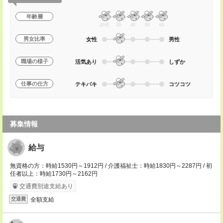
年齢層
20代
30
40
50
60
男女比率
女性
男性
職場の様子
活気あり
しずか
仕事の仕方
テキパキ
コツコツ
募集情報
給与
無資格の方：時給1530円～1912円 / 介護福祉士：時給1830円～2287円 / 初
任者以上：時給1730円～2162円
交通費別途支給あり
全額支給
交通費