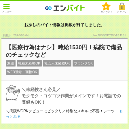
0
メニュー
気になる！
ログイン
お探しのバイト情報は掲載が終了しました。
掲載日 :2026
/
08
/
04
No.NISSOETRK-1BJ181
【医療行為はナシ】時給1530円！病院で備品
のチェックなど
派遣
職種未経験OK
社会人未経験OK
ブランクOK
WEB登録・面接OK
＼未経験さん必見／
モクモク・コツコツ作業がメインです！お電話での
登録もOK！
＼病院WORKデビューにピッタリ／特別なスキルは不要！シーツ
...も
っとみる