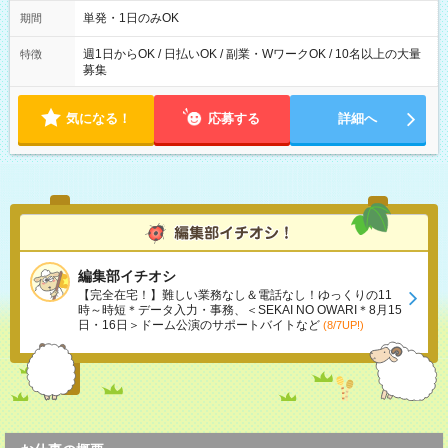
勤務 勤務：月・水・金 休み：火・木・土・日 好きな時にお仕事
可能です！ ※1日あたりの最大実働時間は日勤、夜勤共に勤務し
単発・1日のみOK
期間
た時間になります。
週1日からOK / 日払いOK / 副業・WワークOK / 10名以上の大量
特徴
募集
気になる！
応募する
詳細へ
編集部イチオシ
【完全在宅！】難しい業務なし＆電話なし！ゆっくりの11
時～時短＊データ入力・事務、＜SEKAI NO OWARI＊8月15
日・16日＞ドーム公演のサポートバイトなど
(8/7UP!)