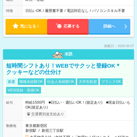
日払いOK
/
履歴書不要
/
電話対応なし
/
パソコンスキル不要
特徴
気になる！
応募する
詳細へ
掲載日：2026.08.07
未読
短時間シフトあり！WEBでサクッと登録OK＊
クッキーなどの仕分け
派遣
職種未経験OK
社会人未経験OK
大学生歓迎
ブランクOK
WEB登録・面接OK
時給1500円 ■日払い・週払いOK！(規定あり) ■現金日払いも
給与
OK(規定あり)
交通費別途支給あり
東京都新宿区
勤務地
新宿駅
/
新宿三丁目駅