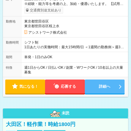
※経験・能力等を考慮の上、加給・優遇いたします。 【試用期
間】試用期間なし
交通費別途支給あり
東京都世田谷区
勤務地
東京都世田谷区桜上水
アシストワーク株式会社
シフト制
勤務時間
1日あたりの実働時間：最大15時間/日 ＜1週間の勤務例＞週3回
勤務 勤務：月・水・金 休み：火・木・土・日 好きな時にお仕事
可能です！ ※1日あたりの最大実働時間は日勤、夜勤共に勤務し
単発・1日のみOK
期間
た時間になります。
週1日からOK / 日払いOK / 副業・WワークOK / 10名以上の大量
特徴
募集
気になる！
応募する
詳細へ
未読
大田区！軽作業！時給1800円