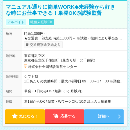
マニュアル通りに簡単WORK◆未経験から好き
な時にお仕事できる！単発OK◎試験監督
アルバイト
職種未経験OK
時給1,300円～
給与
★交通費一部支給 時給1,300円～ ※試験・役割により手当あり
※勤務回数により昇給あり 【即給（前払い）オプションあ
交通費別途支給あり
り！】 希望される場合、勤務から1週間ほどで給与の一部を受け
取れます。 ※手数料418円がかかります。 【過去試験日の収入
東京都足立区
勤務地
例】 ・河合塾模擬試験 8:30～17:30（休憩1時間） 時給1,300円
東京都足立区千住旭町（最寄り駅：北千住駅）
×8時間＝日収10,400円＋交通費 ※当日の役割により時給＋100
円の場合あり ・国家試験 7:00～13:30（休憩なし） 時給1,300
株式会社全国試験運営センター
円（役割手当＋100円）×6時間＝日収8,400円＋交通費 【試用期
間】試用期間なし
シフト制
勤務時間
1日あたりの実働時間：最大7時間/日 09：00～17：00 ※勤務時
間は 試験により異なります。
単発・1日のみOK / 短期（1ヶ月以内）
期間
週1日からOK / 副業・WワークOK / 10名以上の大量募集
特徴
気になる！
応募する
詳細へ