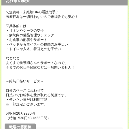
お仕事の概要
＼無資格・未経験OKの看護助手／
医療行為は一切行わないので未経験でも安心！
▽具体的には…
・リネンやシーツの交換
・病院内の備品管理やチェック
・お食事の配膳やサポート
・ベッドから車イスへの移動のお手伝い
・トイレや入浴、着替えのお手伝い
などなど
あくまで看護師さんのサポートなので、
今までのお仕事経験などは一切問いません！
～給与日払いサービス～
自分のペースに合わせて
日払いでお給料を受け取れる制度です。
・使いたい日だけ利用可能
※一部規定がございます。
月収例26万9280円
（時給1530円×8H×22日間）
職場の雰囲気