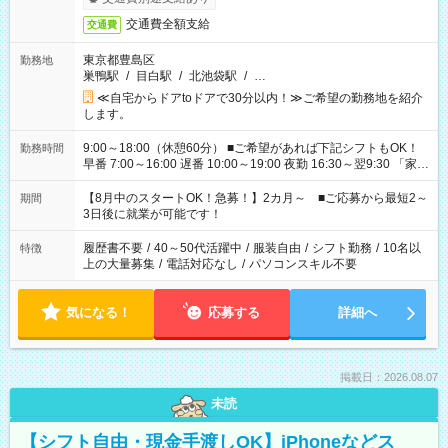
交通費全額支給
交通費
東京都豊島区
勤務地
巣鴨駅
/
目白駅
/
北池袋駅
/
…
≪自宅からドアtoドアで30分以内！≫ご希望の勤務地を紹介
します。
9:00～18:00（休憩60分） ■ご希望があれば下記シフトもOK！
勤務時間
早番 7:00～16:00 遅番 10:00～19:00 夜勤 16:30～翌9:30 「家族
と休みを合わせたい」 「余裕を持って夕飯の準備がしたい」
「できれば残業はしたくない」 など、ご希望を教えてください
【8月中のスタートOK！急募！】2カ月～ ■ご応募から最短2～
期間
ね。 ※Wワーク希望の方へ 今ご覧のお仕事で希望する勤務時間
3日後に就業が可能です！
と、もう1つのお仕事の勤務時間。 合計で週40時間を超える場
合は応募できません。
履歴書不要
/
40～50代活躍中
/
服装自由
/
シフト勤務
/
10名以
特徴
上の大量募集
/
電話対応なし
/
パソコンスキル不要
気になる！
応募する
詳細へ
掲載日：2026.08.07
未読
【シフト自由・現金手渡しOK】iPhoneなどス