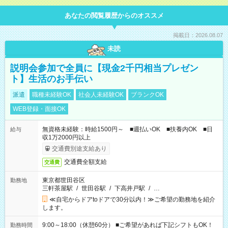
あなたの閲覧履歴からのオススメ
掲載日：2026.08.07
未読
説明会参加で全員に【現金2千円相当プレゼン
ト】生活のお手伝い
派遣
職種未経験OK
社会人未経験OK
ブランクOK
WEB登録・面接OK
無資格未経験：時給1500円～ ■週払いOK ■扶養内OK ■日
給与
収1万2000円以上
交通費別途支給あり
交通費全額支給
交通費
東京都世田谷区
勤務地
三軒茶屋駅
/
世田谷駅
/
下高井戸駅
/
…
≪自宅からドアtoドアで30分以内！≫ご希望の勤務地を紹介
します。
9:00～18:00（休憩60分） ■ご希望があれば下記シフトもOK！
勤務時間