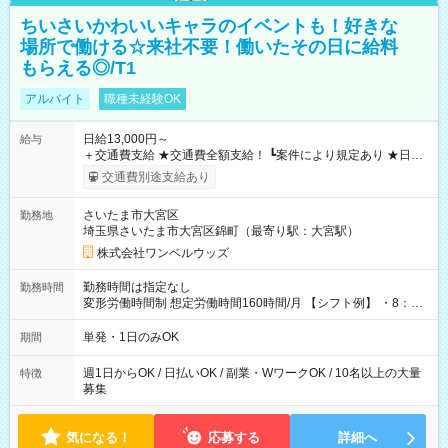
ちいさいかわいいキャラのイベントも！好きな
場所で働ける☆来社不要！働いたその日に給料
もらえる◎/T1
アルバイト
職種未経験OK
日給13,000円～
給与
＋交通費支給 ★交通費全額支給！ ┗案件により規定あり ★日払
いOK！（規定あり） ┗働いたその日に現金GET♪ お仕事後はコ
交通費別途支給あり
ンビニATMから 日払い分を引き落とせます！ 【試用期間】試
用期間なし
さいたま市大宮区
勤務地
埼玉県さいたま市大宮区錦町（最寄り駅：大宮駅）
株式会社ワンベルウッズ
勤務時間は指定なし
勤務時間
変形労働時間制 想定労働時間160時間/月 【シフト例】 ・8：00
～21：00
単発・1日のみOK
期間
週1日からOK / 日払いOK / 副業・WワークOK / 10名以上の大量
特徴
募集
気になる！
応募する
詳細へ