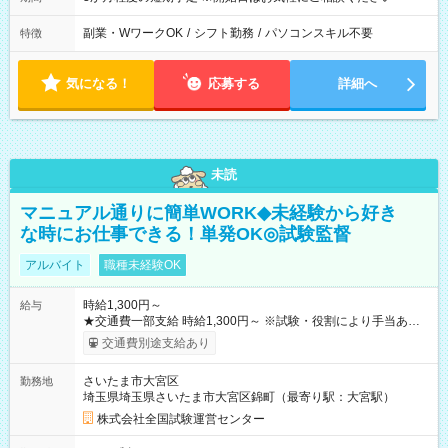
副業・WワークOK
/
シフト勤務
/
パソコンスキル不要
特徴
気になる！
応募する
詳細へ
未読
マニュアル通りに簡単WORK◆未経験から好き
な時にお仕事できる！単発OK◎試験監督
アルバイト
職種未経験OK
時給1,300円～
給与
★交通費一部支給 時給1,300円～ ※試験・役割により手当あり
※勤務回数により昇給あり 【即給（前払い）オプションあ
交通費別途支給あり
り！】 希望される場合、勤務から1週間ほどで給与の一部を受け
取れます。 ※手数料418円がかかります。 【過去試験日の収入
さいたま市大宮区
勤務地
例】 ・河合塾模擬試験 8:30～17:30（休憩1時間） 時給1,300円
埼玉県埼玉県さいたま市大宮区錦町（最寄り駅：大宮駅）
×8時間＝日収10,400円＋交通費 ※当日の役割により時給＋100
円の場合あり ・国家試験 7:00～13:30（休憩なし） 時給1,300
株式会社全国試験運営センター
円（役割手当＋100円）×6時間＝日収8,400円＋交通費 【試用期