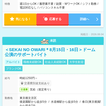
週1日からOK
/
履歴書不要
/
副業・WワークOK
/
シフト勤務
/
特徴
電話対応なし
/
パソコンスキル不要
気になる！
応募する
詳細へ
掲載日：2026.08.04
未読
＜SEKAI NO OWARI＊8月15日・16日＞ドーム
公演のサポートバイト
アルバイト
職種未経験OK
社会人未経験OK
大学生歓迎
ブランクOK
時給1250円～
給与
交通費別途支給あり
支給（規定有り）
交通費
東京都文京区
勤務地
後楽園駅から徒歩5分
/
水道橋駅から徒歩5分
/
春日(東京都)駅
から徒歩7分