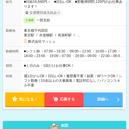
■日給16,840円～ ■日払いOK ■実働3時間5,120円のお仕事あ
給与
ります！
交通費別途支給あり
一部支給
交通費
東京都千代田区
勤務地
東京駅
/
水道橋駅
/
有楽町駅
/
…
株式会社マッシュ
■シフト例 ・07:00～19:30 ・09:00～12:00 ・10:00～17:00 ・
勤務時間
18:00～23:00 ・19:00～07:00 ・20:00～09:00 ・22:00～06:00
etc ★最短で3時間で5,120円のお仕事から 15時間で2万円近く稼
げるお仕事も！ ご希望のお時間に合わせてご紹介！ ※シフトは
■１日のみ・1回だけお仕事OK！
期間
現場によって異なります。 ※勿論、休憩時間はあるのでご安心
ください！
週1日からOK
/
日払いOK
/
履歴書不要
/
副業・WワークOK
/
シ
特徴
フト勤務
/
10名以上の大量募集
/
電話対応なし
/
パソコンスキ
ル不要
気になる！
応募する
詳細へ
未読