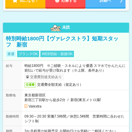
気になる！
応募する
詳細へ
未読
特別時給1800円【ヴァレクストラ】短期スタッ
フ 新宿
派遣
ブランクOK
WEB登録・面接OK
時給1800円 ※ご経験・スキルにより優遇 スマホでかんたんに
給与
前払いで給与が受け取れます（※上限、条件あり）
交通費別途支給あり
交通費全額支給（規定あり）
交通費
東京都新宿区
勤務地
新宿三丁目駅から徒歩2分
/
新宿(東京メトロ)駅
Valextra
09:30～20:30 実働7.5時間／休憩1.5時間 営業時間に合わせた
勤務時間
シフト制
3か月程度の短期予定 ※開始日はお気軽にご相談ください
期間