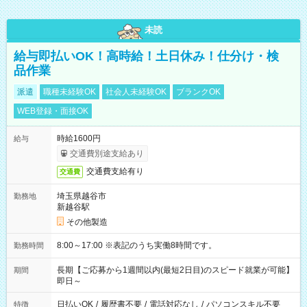
未読
給与即払いOK！高時給！土日休み！仕分け・検
品作業
派遣
職種未経験OK
社会人未経験OK
ブランクOK
WEB登録・面接OK
時給1600円
給与
交通費別途支給あり
交通費支給有り
交通費
埼玉県越谷市
勤務地
新越谷駅
その他製造
8:00～17:00 ※表記のうち実働8時間です。
勤務時間
長期【ご応募から1週間以内(最短2日目)のスピード就業が可能】
期間
即日～
日払いOK
/
履歴書不要
/
電話対応なし
/
パソコンスキル不要
特徴