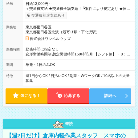
日給13,000円～
給与
＋交通費支給 ★交通費全額支給！ ┗案件により規定あり ★日払
いOK！（規定あり） ┗働いたその日に現金GET♪ お仕事後はコ
交通費別途支給あり
ンビニATMから 日払い分を引き落とせます！ 【試用期間】試
用期間なし
東京都世田谷区
勤務地
東京都世田谷区北沢（最寄り駅：下北沢駅）
株式会社ワンベルウッズ
勤務時間は指定なし
勤務時間
変形労働時間制 想定労働時間160時間/月 【シフト例】 ・8：00
～21：00
単発・1日のみOK
期間
週1日からOK / 日払いOK / 副業・WワークOK / 10名以上の大量
特徴
募集
気になる！
応募する
詳細へ
未読
【週2日だけ】倉庫内軽作業スタッフ スマホの