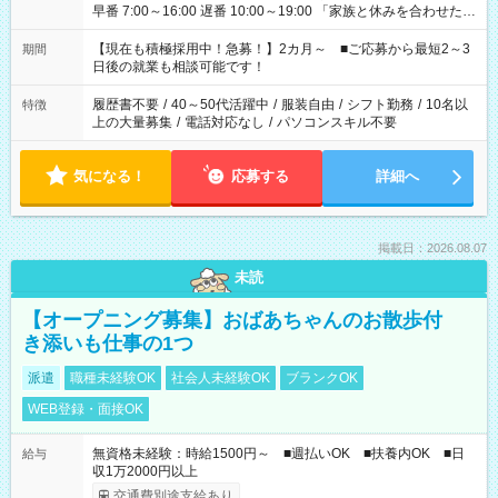
早番 7:00～16:00 遅番 10:00～19:00 「家族と休みを合わせた
い」 「余裕を持って夕飯の準備がしたい」 「できれば残業はし
たくない」 など、ご希望を教えてくださいね。 ※Wワーク希望
【現在も積極採用中！急募！】2カ月～ ■ご応募から最短2～3
期間
の方へ 今ご覧のお仕事で希望する勤務時間と、もう1つのお仕事
日後の就業も相談可能です！
の勤務時間。 合計で週40時間を超える場合は応募できません。
履歴書不要
/
40～50代活躍中
/
服装自由
/
シフト勤務
/
10名以
特徴
上の大量募集
/
電話対応なし
/
パソコンスキル不要
気になる！
応募する
詳細へ
掲載日：2026.08.07
未読
【オープニング募集】おばあちゃんのお散歩付
き添いも仕事の1つ
派遣
職種未経験OK
社会人未経験OK
ブランクOK
WEB登録・面接OK
無資格未経験：時給1500円～ ■週払いOK ■扶養内OK ■日
給与
収1万2000円以上
交通費別途支給あり