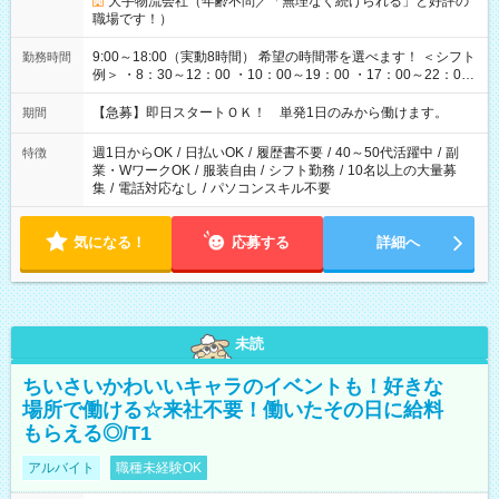
大手物流会社（年齢不問／「無理なく続けられる」と好評の
職場です！）
9:00～18:00（実動8時間） 希望の時間帯を選べます！ ＜シフト
勤務時間
例＞ ・8：30～12：00 ・10：00～19：00 ・17：00～22：00
・13：00～22：00 ・22：00～翌6：00 など
【急募】即日スタートＯＫ！ 単発1日のみから働けます。
期間
週1日からOK
/
日払いOK
/
履歴書不要
/
40～50代活躍中
/
副
特徴
業・WワークOK
/
服装自由
/
シフト勤務
/
10名以上の大量募
集
/
電話対応なし
/
パソコンスキル不要
気になる！
応募する
詳細へ
未読
ちいさいかわいいキャラのイベントも！好きな
場所で働ける☆来社不要！働いたその日に給料
もらえる◎/T1
アルバイト
職種未経験OK