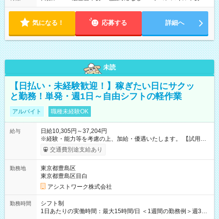
気になる！
応募する
詳細へ
未読
【日払い・未経験歓迎！】稼ぎたい日にサクッ
と勤務！単発・週1日～自由シフトの軽作業
アルバイト
職種未経験OK
日給10,305円～37,204円
給与
※経験・能力等を考慮の上、加給・優遇いたします。 【試用期
間】試用期間なし
交通費別途支給あり
東京都豊島区
勤務地
東京都豊島区目白
アシストワーク株式会社
シフト制
勤務時間
1日あたりの実働時間：最大15時間/日 ＜1週間の勤務例＞週3回