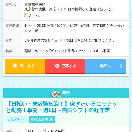
東京都中央区
勤務地
東京都中央区 東京メトロ 日本橋駅から直結（徒歩1分）
Valextra
10:00～20:00 実働7.5時間／休憩1.5時間 営業時間に合わせた
勤務時間
シフト制
3か月程度の短期予定 ※開始日はお気軽にご相談ください
期間
副業・WワークOK
/
シフト勤務
/
パソコンスキル不要
特徴
気になる！
応募する
詳細へ
未読
【日払い・未経験歓迎！】稼ぎたい日にサクッ
と勤務！単発・週1日～自由シフトの軽作業
アルバイト
職種未経験OK
日給10,305円～37,204円
給与