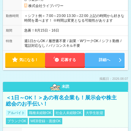
株式会社ライブパワー
＜シフト例＞ 7:00～23:00 13:30～22:00 上記の時間から好きな
勤務時間
時間を選べます！ ※時間は変更となる可能性があります
急募！8月15日・16日
期間
週1日からOK
/
履歴書不要
/
副業・WワークOK
/
シフト勤務
/
特徴
電話対応なし
/
パソコンスキル不要
気になる！
応募する
詳細へ
掲載日：2026.08.07
未読
＜1日～OK！＞あの有名企業も！展示会や株主
総会のお手伝い！
アルバイト
職種未経験OK
社会人未経験OK
大学生歓迎
ブランクOK
WEB登録・面接OK