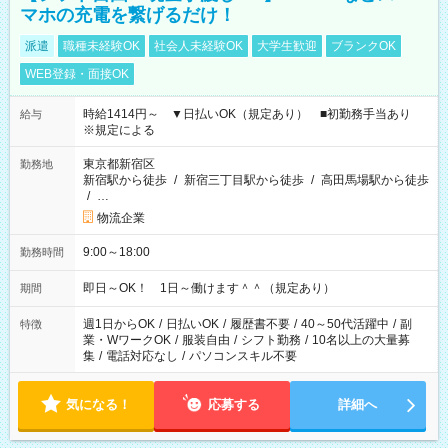
マホの充電を繋げるだけ！
派遣
職種未経験OK
社会人未経験OK
大学生歓迎
ブランクOK
WEB登録・面接OK
時給1414円～ ▼日払いOK（規定あり） ■初勤務手当あり
給与
※規定による
東京都新宿区
勤務地
新宿駅から徒歩
/
新宿三丁目駅から徒歩
/
高田馬場駅から徒歩
/
…
物流企業
9:00～18:00
勤務時間
即日～OK！ 1日～働けます＾＾（規定あり）
期間
週1日からOK
/
日払いOK
/
履歴書不要
/
40～50代活躍中
/
副
特徴
業・WワークOK
/
服装自由
/
シフト勤務
/
10名以上の大量募
集
/
電話対応なし
/
パソコンスキル不要
気になる！
応募する
詳細へ