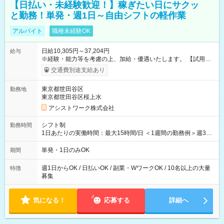
【日払い・未経験歓迎！】稼ぎたい日にサクッ
と勤務！単発・週1日～自由シフトの軽作業
アルバイト
職種未経験OK
日給10,305円～37,204円
給与
※経験・能力等を考慮の上、加給・優遇いたします。 【試用期
間】試用期間なし
交通費別途支給あり
東京都世田谷区
勤務地
東京都世田谷区桜上水
アシストワーク株式会社
シフト制
勤務時間
1日あたりの実働時間：最大15時間/日 ＜1週間の勤務例＞週3回
勤務 勤務：月・水・金 休み：火・木・土・日 好きな時にお仕事
可能です！ ※1日あたりの最大実働時間は日勤、夜勤共に勤務し
単発・1日のみOK
期間
た時間になります。
週1日からOK / 日払いOK / 副業・WワークOK / 10名以上の大量
特徴
募集
気になる！
応募する
詳細へ