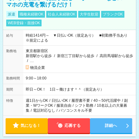
マホの充電を繋げるだけ！
派遣
職種未経験OK
社会人未経験OK
大学生歓迎
ブランクOK
WEB登録・面接OK
時給1414円～ ▼日払いOK（規定あり） ■初勤務手当あり
給与
※規定による
東京都新宿区
勤務地
新宿駅から徒歩
/
新宿三丁目駅から徒歩
/
高田馬場駅から徒歩
/
…
物流企業
9:00～18:00
勤務時間
即日～OK！ 1日～働けます＾＾（規定あり）
期間
週1日からOK
/
日払いOK
/
履歴書不要
/
40～50代活躍中
/
副
特徴
業・WワークOK
/
服装自由
/
シフト勤務
/
10名以上の大量募
集
/
電話対応なし
/
パソコンスキル不要
気になる！
応募する
詳細へ