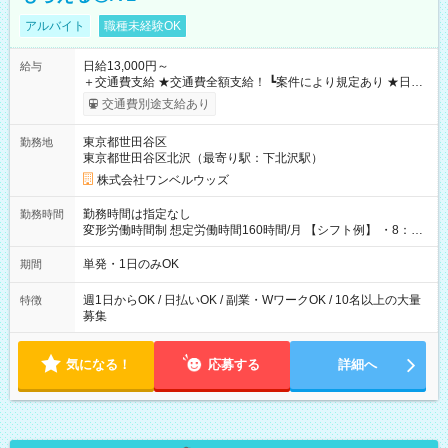
アルバイト
職種未経験OK
日給13,000円～
給与
＋交通費支給 ★交通費全額支給！ ┗案件により規定あり ★日払
いOK！（規定あり） ┗働いたその日に現金GET♪ お仕事後はコ
交通費別途支給あり
ンビニATMから 日払い分を引き落とせます！ 【試用期間】試
用期間なし
東京都世田谷区
勤務地
東京都世田谷区北沢（最寄り駅：下北沢駅）
株式会社ワンベルウッズ
勤務時間は指定なし
勤務時間
変形労働時間制 想定労働時間160時間/月 【シフト例】 ・8：00
～21：00
単発・1日のみOK
期間
週1日からOK / 日払いOK / 副業・WワークOK / 10名以上の大量
特徴
募集
気になる！
応募する
詳細へ