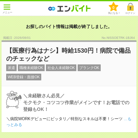
0
メニュー
気になる！
ログイン
お探しのバイト情報は掲載が終了しました。
掲載日 :2026
/
08
/
01
No.NISSOETRK-1BJ64
【医療行為はナシ】時給1530円！病院で備品
のチェックなど
派遣
職種未経験OK
社会人未経験OK
ブランクOK
WEB登録・面接OK
＼未経験さん必見／
モクモク・コツコツ作業がメインです！お電話での
登録もOK！
＼病院WORKデビューにピッタリ／特別なスキルは不要！シーツ
...も
っとみる