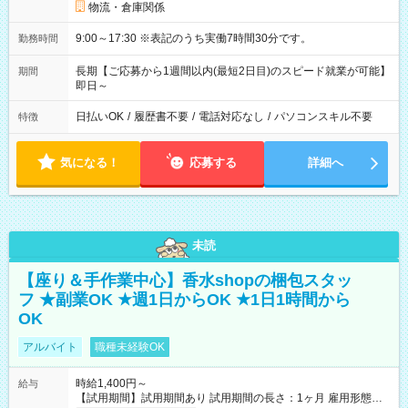
物流・倉庫関係
9:00～17:30 ※表記のうち実働7時間30分です。
勤務時間
長期【ご応募から1週間以内(最短2日目)のスピード就業が可能】
期間
即日～
日払いOK
/
履歴書不要
/
電話対応なし
/
パソコンスキル不要
特徴
気になる！
応募する
詳細へ
未読
【座り＆手作業中心】香水shopの梱包スタッ
フ ★副業OK ★週1日からOK ★1日1時間から
OK
アルバイト
職種未経験OK
時給1,400円～
給与
【試用期間】試用期間あり 試用期間の長さ：1ヶ月 雇用形態、