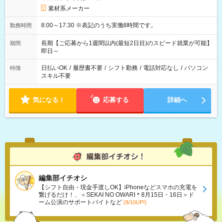
素材系メーカー
8:00～17:30 ※表記のうち実働8時間です。
勤務時間
長期【ご応募から1週間以内(最短2日目)のスピード就業が可能】
期間
即日～
日払いOK
/
履歴書不要
/
シフト勤務
/
電話対応なし
/
パソコン
特徴
スキル不要
気になる！
応募する
詳細へ
編集部イチオシ
【シフト自由・現金手渡しOK】iPhoneなどスマホの充電を
繋げるだけ！、＜SEKAI NO OWARI＊8月15日・16日＞ド
ーム公演のサポートバイトなど
(8/10UP!)