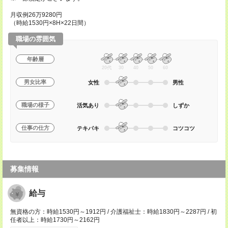
月収例26万9280円
（時給1530円×8H×22日間）
職場の雰囲気
年齢層
20代
30
40
50
60
男女比率
女性
男性
職場の様子
活気あり
しずか
仕事の仕方
テキパキ
コツコツ
募集情報
給与
無資格の方：時給1530円～1912円 / 介護福祉士：時給1830円～2287円 / 初
任者以上：時給1730円～2162円