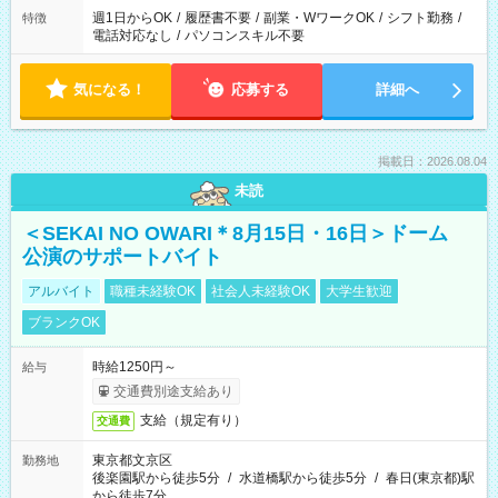
週1日からOK
/
履歴書不要
/
副業・WワークOK
/
シフト勤務
/
特徴
電話対応なし
/
パソコンスキル不要
気になる！
応募する
詳細へ
掲載日：2026.08.04
未読
＜SEKAI NO OWARI＊8月15日・16日＞ドーム
公演のサポートバイト
アルバイト
職種未経験OK
社会人未経験OK
大学生歓迎
ブランクOK
時給1250円～
給与
交通費別途支給あり
支給（規定有り）
交通費
東京都文京区
勤務地
後楽園駅から徒歩5分
/
水道橋駅から徒歩5分
/
春日(東京都)駅
から徒歩7分