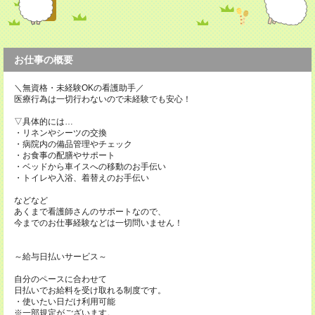
お仕事の概要
＼無資格・未経験OKの看護助手／
医療行為は一切行わないので未経験でも安心！
▽具体的には…
・リネンやシーツの交換
・病院内の備品管理やチェック
・お食事の配膳やサポート
・ベッドから車イスへの移動のお手伝い
・トイレや入浴、着替えのお手伝い
などなど
あくまで看護師さんのサポートなので、
今までのお仕事経験などは一切問いません！
～給与日払いサービス～
自分のペースに合わせて
日払いでお給料を受け取れる制度です。
・使いたい日だけ利用可能
※一部規定がございます。