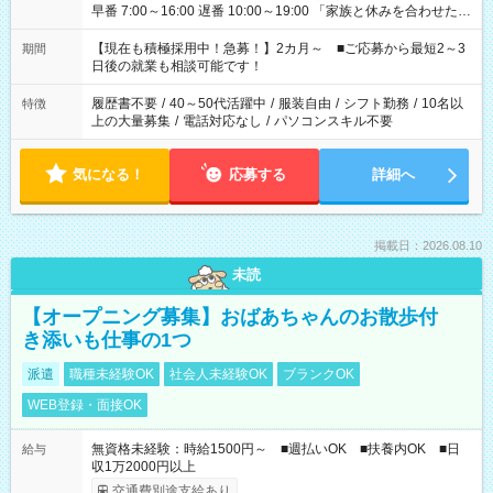
早番 7:00～16:00 遅番 10:00～19:00 「家族と休みを合わせた
い」 「余裕を持って夕飯の準備がしたい」 「できれば残業はし
たくない」 など、ご希望を教えてくださいね。 ※Wワーク希望
【現在も積極採用中！急募！】2カ月～ ■ご応募から最短2～3
期間
の方へ 今ご覧のお仕事で希望する勤務時間と、もう1つのお仕事
日後の就業も相談可能です！
の勤務時間。 合計で週40時間を超える場合は応募できません。
履歴書不要
/
40～50代活躍中
/
服装自由
/
シフト勤務
/
10名以
特徴
上の大量募集
/
電話対応なし
/
パソコンスキル不要
気になる！
応募する
詳細へ
掲載日：2026.08.10
未読
【オープニング募集】おばあちゃんのお散歩付
き添いも仕事の1つ
派遣
職種未経験OK
社会人未経験OK
ブランクOK
WEB登録・面接OK
無資格未経験：時給1500円～ ■週払いOK ■扶養内OK ■日
給与
収1万2000円以上
交通費別途支給あり