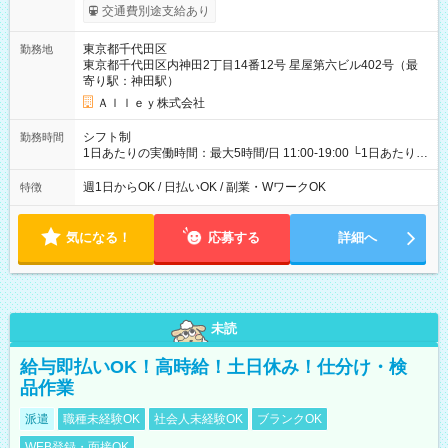
給与は本採用時と同じです。
交通費別途支給あり
東京都千代田区
勤務地
東京都千代田区内神田2丁目14番12号 星屋第六ビル402号（最
寄り駅：神田駅）
Ａｌｌｅｙ株式会社
シフト制
勤務時間
1日あたりの実働時間：最大5時間/日 11:00-19:00 └1日あたりの
実働時間：1-5時間 └上記の時間帯内であれば、いつでも勤務可
能！ └平日・土曜日の中で、お好きな曜日でご勤務いただけま
週1日からOK / 日払いOK / 副業・WワークOK
特徴
す！ 【シフト例】 ・11:00～14:00 ・16:30～19:00 ・13:00～
18:00 などのように、自由な働き方が可能なお仕事です！
気になる！
応募する
詳細へ
未読
給与即払いOK！高時給！土日休み！仕分け・検
品作業
派遣
職種未経験OK
社会人未経験OK
ブランクOK
WEB登録・面接OK