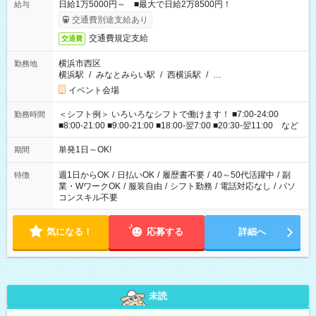
日給1万5000円～ ■最大で日給2万8500円！
給与
交通費別途支給あり
交通費規定支給
交通費
横浜市西区
勤務地
横浜駅
/
みなとみらい駅
/
西横浜駅
/
…
イベント会場
＜シフト例＞ いろいろなシフトで働けます！ ■7:00-24:00
勤務時間
■8:00-21:00 ■9:00-21:00 ■18:00-翌7:00 ■20:30-翌11:00 など
単発1日～OK!
期間
週1日からOK
/
日払いOK
/
履歴書不要
/
40～50代活躍中
/
副
特徴
業・WワークOK
/
服装自由
/
シフト勤務
/
電話対応なし
/
パソ
コンスキル不要
気になる！
応募する
詳細へ
未読