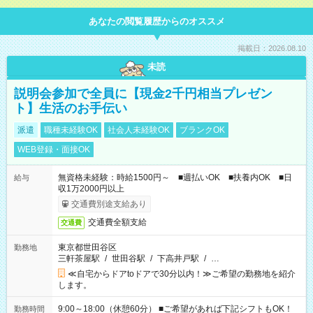
あなたの閲覧履歴からのオススメ
掲載日：2026.08.10
未読
説明会参加で全員に【現金2千円相当プレゼン
ト】生活のお手伝い
派遣
職種未経験OK
社会人未経験OK
ブランクOK
WEB登録・面接OK
無資格未経験：時給1500円～ ■週払いOK ■扶養内OK ■日
給与
収1万2000円以上
交通費別途支給あり
交通費全額支給
交通費
東京都世田谷区
勤務地
三軒茶屋駅
/
世田谷駅
/
下高井戸駅
/
…
≪自宅からドアtoドアで30分以内！≫ご希望の勤務地を紹介
します。
9:00～18:00（休憩60分） ■ご希望があれば下記シフトもOK！
勤務時間