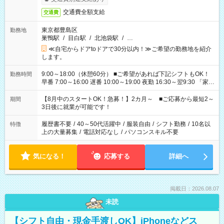
交通費全額支給
交通費
東京都豊島区
勤務地
巣鴨駅
/
目白駅
/
北池袋駅
/
…
≪自宅からドアtoドアで30分以内！≫ご希望の勤務地を紹介
します。
9:00～18:00（休憩60分） ■ご希望があれば下記シフトもOK！
勤務時間
早番 7:00～16:00 遅番 10:00～19:00 夜勤 16:30～翌9:30 「家族
と休みを合わせたい」 「余裕を持って夕飯の準備がしたい」
「できれば残業はしたくない」 など、ご希望を教えてください
【8月中のスタートOK！急募！】2カ月～ ■ご応募から最短2～
期間
ね。 ※Wワーク希望の方へ 今ご覧のお仕事で希望する勤務時間
3日後に就業が可能です！
と、もう1つのお仕事の勤務時間。 合計で週40時間を超える場
合は応募できません。
履歴書不要
/
40～50代活躍中
/
服装自由
/
シフト勤務
/
10名以
特徴
上の大量募集
/
電話対応なし
/
パソコンスキル不要
気になる！
応募する
詳細へ
掲載日：2026.08.07
未読
【シフト自由・現金手渡しOK】iPhoneなどス