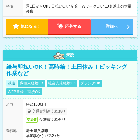
週1日からOK / 日払いOK / 副業・WワークOK / 10名以上の大量
特徴
募集
気になる！
応募する
詳細へ
未読
給与即払いOK！高時給！土日休み！ピッキング
作業など
派遣
職種未経験OK
社会人未経験OK
ブランクOK
WEB登録・面接OK
時給1600円
給与
交通費別途支給あり
交通費支給有り
交通費
埼玉県八潮市
勤務地
草加駅からバス27分