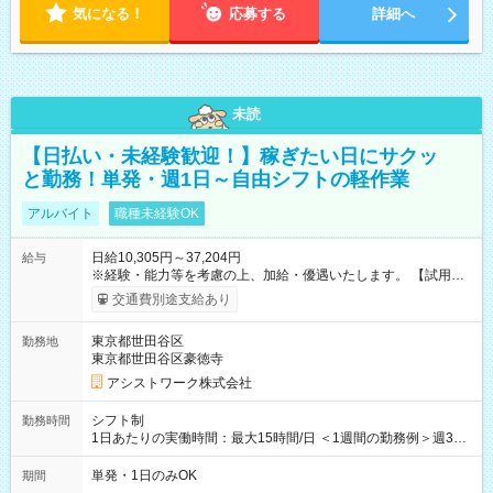
気になる！
応募する
詳細へ
未読
【日払い・未経験歓迎！】稼ぎたい日にサクッ
と勤務！単発・週1日～自由シフトの軽作業
アルバイト
職種未経験OK
日給10,305円～37,204円
給与
※経験・能力等を考慮の上、加給・優遇いたします。 【試用期
間】試用期間なし
交通費別途支給あり
東京都世田谷区
勤務地
東京都世田谷区豪徳寺
アシストワーク株式会社
シフト制
勤務時間
1日あたりの実働時間：最大15時間/日 ＜1週間の勤務例＞週3回
勤務 勤務：月・水・金 休み：火・木・土・日 好きな時にお仕事
可能です！ ※1日あたりの最大実働時間は日勤、夜勤共に勤務し
単発・1日のみOK
期間
た時間になります。