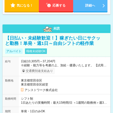
気になる！
応募する
詳細へ
未読
【日払い・未経験歓迎！】稼ぎたい日にサクッ
と勤務！単発・週1日～自由シフトの軽作業
アルバイト
職種未経験OK
日給10,305円～37,204円
給与
※経験・能力等を考慮の上、加給・優遇いたします。 【試用期
間】試用期間なし
交通費別途支給あり
東京都世田谷区
勤務地
東京都世田谷区経堂
アシストワーク株式会社
シフト制
勤務時間
1日あたりの実働時間：最大15時間/日 ＜1週間の勤務例＞週3回
勤務 勤務：月・水・金 休み：火・木・土・日 好きな時にお仕事
可能です！ ※1日あたりの最大実働時間は日勤、夜勤共に勤務し
単発・1日のみOK
期間