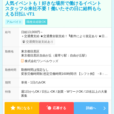
人気イベントも！好きな場所で働けるイベント
スタッフ☆来社不要！働いたその日に給料もら
える日払い/T1
アルバイト
職種未経験OK
日給13,000円～
給与
＋交通費支給 ★交通費全額支給！ ┗案件により規定あり ★日払
いOK！（規定あり） ┗働いたその日に現金GET♪ お仕事後はコ
交通費別途支給あり
ンビニATMから 日払い分を引き落とせます！ 【試用期間】試
用期間なし
東京都目黒区
勤務地
東京都目黒区自由が丘（最寄り駅：自由が丘駅）
株式会社ワンベルウッズ
勤務時間は指定なし
勤務時間
変形労働時間制 想定労働時間160時間/月 【シフト例】 ・8：00
～21：00
単発・1日のみOK
期間
週1日からOK / 日払いOK / 副業・WワークOK / 10名以上の大量
特徴
募集
気になる！
応募する
詳細へ