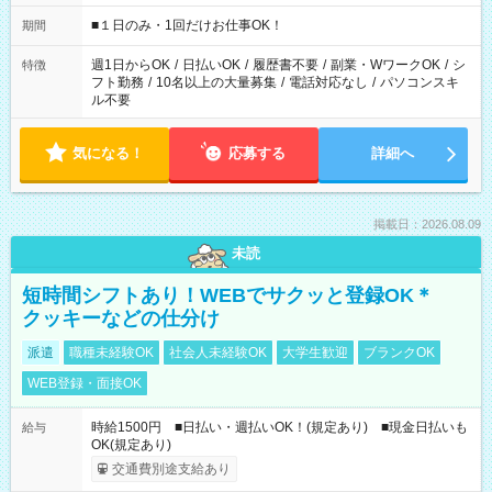
etc ★最短で3時間で5,120円のお仕事から 15時間で2万円近く稼
げるお仕事も！ ご希望のお時間に合わせてご紹介！ ※シフトは
■１日のみ・1回だけお仕事OK！
期間
現場によって異なります。 ※勿論、休憩時間はあるのでご安心
ください！
週1日からOK
/
日払いOK
/
履歴書不要
/
副業・WワークOK
/
シ
特徴
フト勤務
/
10名以上の大量募集
/
電話対応なし
/
パソコンスキ
ル不要
気になる！
応募する
詳細へ
掲載日：2026.08.09
未読
短時間シフトあり！WEBでサクッと登録OK＊
クッキーなどの仕分け
派遣
職種未経験OK
社会人未経験OK
大学生歓迎
ブランクOK
WEB登録・面接OK
時給1500円 ■日払い・週払いOK！(規定あり) ■現金日払いも
給与
OK(規定あり)
交通費別途支給あり