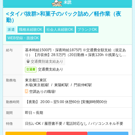
未読
<タイパ抜群>和菓子のパック詰め／軽作業（夜
勤）
派遣
職種未経験OK
社会人未経験OK
ブランクOK
WEB登録・面接OK
基本時給1500円・深夜時給1875円 ※交通費全額支給（規定あ
給与
り） 【月収例】28.5万円（20日勤務＋深夜120h ※残業なしの場
合）
交通費別途支給あり
交通費支給あり
交通費
東京都江東区
勤務地
木場(東京都)駅
/
東陽町駅
/
門前仲町駅
空調ありの職場!
【夜勤】 20:00～翌5:00 休憩60分 [実働]8時間00分
勤務時間
即日～長期
期間
日払いOK
/
履歴書不要
/
電話対応なし
/
パソコンスキル不要
特徴