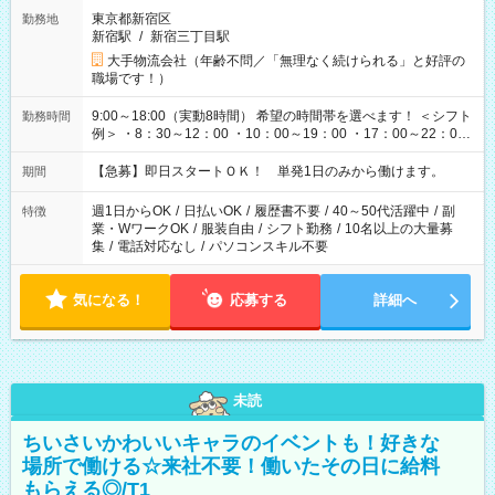
東京都新宿区
勤務地
新宿駅
/
新宿三丁目駅
大手物流会社（年齢不問／「無理なく続けられる」と好評の
職場です！）
9:00～18:00（実動8時間） 希望の時間帯を選べます！ ＜シフト
勤務時間
例＞ ・8：30～12：00 ・10：00～19：00 ・17：00～22：00
・13：00～22：00 ・22：00～翌6：00 など
【急募】即日スタートＯＫ！ 単発1日のみから働けます。
期間
週1日からOK
/
日払いOK
/
履歴書不要
/
40～50代活躍中
/
副
特徴
業・WワークOK
/
服装自由
/
シフト勤務
/
10名以上の大量募
集
/
電話対応なし
/
パソコンスキル不要
気になる！
応募する
詳細へ
未読
ちいさいかわいいキャラのイベントも！好きな
場所で働ける☆来社不要！働いたその日に給料
もらえる◎/T1