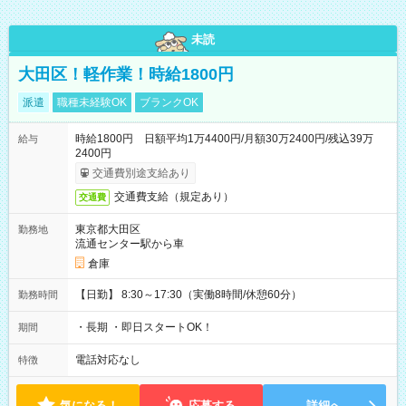
未読
大田区！軽作業！時給1800円
派遣
職種未経験OK
ブランクOK
時給1800円 日額平均1万4400円/月額30万2400円/残込39万
給与
2400円
交通費別途支給あり
交通費支給（規定あり）
交通費
東京都大田区
勤務地
流通センター駅から車
倉庫
【日勤】 8:30～17:30（実働8時間/休憩60分）
勤務時間
・長期 ・即日スタートOK！
期間
電話対応なし
特徴
気になる！
応募する
詳細へ