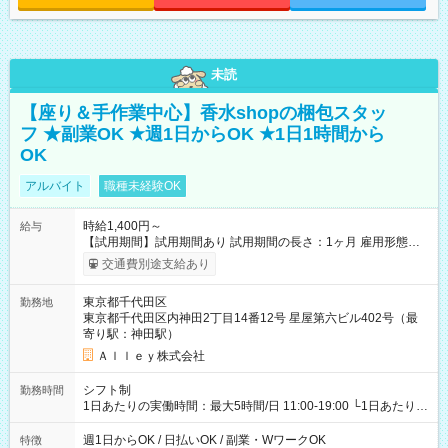
未読
【座り＆手作業中心】香水shopの梱包スタッ
フ ★副業OK ★週1日からOK ★1日1時間から
OK
アルバイト
職種未経験OK
時給1,400円～
給与
【試用期間】試用期間あり 試用期間の長さ：1ヶ月 雇用形態、
給与は本採用時と同じです。
交通費別途支給あり
東京都千代田区
勤務地
東京都千代田区内神田2丁目14番12号 星屋第六ビル402号（最
寄り駅：神田駅）
Ａｌｌｅｙ株式会社
シフト制
勤務時間
1日あたりの実働時間：最大5時間/日 11:00-19:00 └1日あたりの
実働時間：1-5時間 └上記の時間帯内であれば、いつでも勤務可
能！ └平日・土曜日の中で、お好きな曜日でご勤務いただけま
週1日からOK / 日払いOK / 副業・WワークOK
特徴