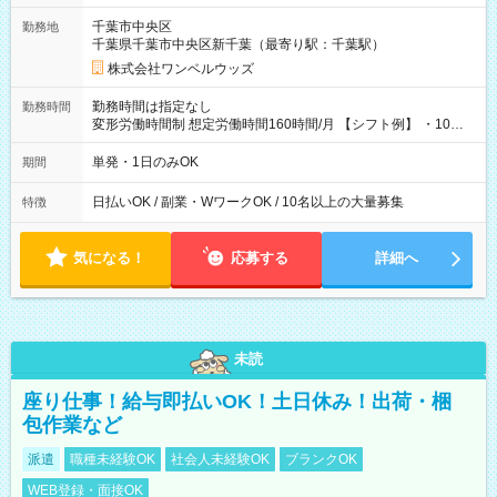
用期間なし
千葉市中央区
勤務地
千葉県千葉市中央区新千葉（最寄り駅：千葉駅）
株式会社ワンベルウッズ
勤務時間は指定なし
勤務時間
変形労働時間制 想定労働時間160時間/月 【シフト例】 ・10：
00～20：00
単発・1日のみOK
期間
日払いOK / 副業・WワークOK / 10名以上の大量募集
特徴
気になる！
応募する
詳細へ
未読
座り仕事！給与即払いOK！土日休み！出荷・梱
包作業など
派遣
職種未経験OK
社会人未経験OK
ブランクOK
WEB登録・面接OK