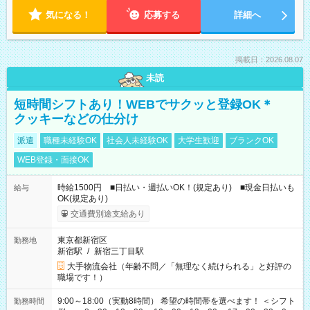
気になる！
応募する
詳細へ
掲載日：2026.08.07
未読
短時間シフトあり！WEBでサクッと登録OK＊
クッキーなどの仕分け
派遣
職種未経験OK
社会人未経験OK
大学生歓迎
ブランクOK
WEB登録・面接OK
時給1500円 ■日払い・週払いOK！(規定あり) ■現金日払いも
給与
OK(規定あり)
交通費別途支給あり
東京都新宿区
勤務地
新宿駅
/
新宿三丁目駅
大手物流会社（年齢不問／「無理なく続けられる」と好評の
職場です！）
9:00～18:00（実動8時間） 希望の時間帯を選べます！ ＜シフト
勤務時間