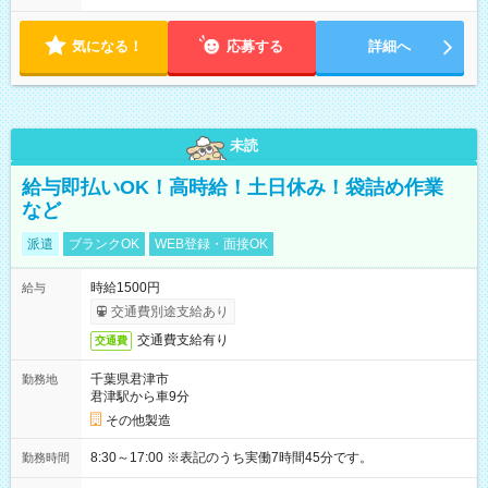
す！ 【シフト例】 ・11:00～14:00 ・16:30～19:00 ・13:00～
18:00 などのように、自由な働き方が可能なお仕事です！
気になる！
応募する
詳細へ
未読
給与即払いOK！高時給！土日休み！袋詰め作業
など
派遣
ブランクOK
WEB登録・面接OK
時給1500円
給与
交通費別途支給あり
交通費支給有り
交通費
千葉県君津市
勤務地
君津駅から車9分
その他製造
8:30～17:00 ※表記のうち実働7時間45分です。
勤務時間