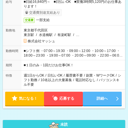
■日給16,840円～ ■日払いOK ■実働3時間5,120円のお仕事あ
給与
ります！
交通費別途支給あり
一部支給
交通費
東京都千代田区
勤務地
東京駅
/
水道橋駅
/
有楽町駅
/
…
株式会社マッシュ
■シフト例 ・07:00～19:30 ・09:00～12:00 ・10:00～17:00 ・
勤務時間
18:00～23:00 ・19:00～07:00 ・20:00～09:00 ・22:00～06:00
etc ★最短で3時間で5,120円のお仕事から 15時間で2万円近く稼
げるお仕事も！ ご希望のお時間に合わせてご紹介！ ※シフトは
■１日のみ・1回だけお仕事OK！
期間
現場によって異なります。 ※勿論、休憩時間はあるのでご安心
ください！
週1日からOK
/
日払いOK
/
履歴書不要
/
副業・WワークOK
/
シ
特徴
フト勤務
/
10名以上の大量募集
/
電話対応なし
/
パソコンスキ
ル不要
気になる！
応募する
詳細へ
未読