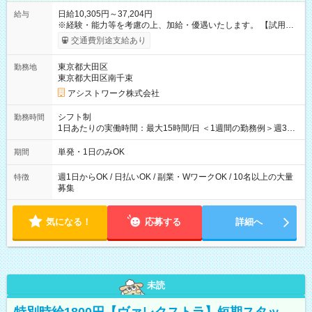
日給10,305円～37,204円
給与
※経験・能力等を考慮の上、加給・優遇いたします。 【試用期
間】試用期間なし
交通費別途支給あり
東京都大田区
勤務地
東京都大田区南千束
アシストワーク株式会社
シフト制
勤務時間
1日あたりの実働時間：最大15時間/日 ＜1週間の勤務例＞週3回
勤務 勤務：月・水・金 休み：火・木・土・日 好きな時にお仕事
可能です！ ※1日あたりの最大実働時間は日勤、夜勤共に勤務し
単発・1日のみOK
期間
た時間になります。
週1日からOK / 日払いOK / 副業・WワークOK / 10名以上の大量
特徴
募集
気になる！
応募する
詳細へ
未読