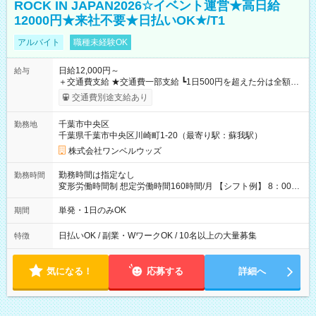
ROCK IN JAPAN2026☆イベント運営★高日給
12000円★来社不要★日払いOK★/T1
アルバイト
職種未経験OK
日給12,000円～
給与
＋交通費支給 ★交通費一部支給 ┗1日500円を超えた分は全額支
給！ ※往復500円以内の方は自己負担となります ★日払いOK！
交通費別途支給あり
（規定あり） ┗働いたその日に現金GET♪ お仕事後はコンビニ
ATMから 日払い分を引き落とせます！ 【試用期間】試用期間
千葉市中央区
勤務地
なし
千葉県千葉市中央区川崎町1-20（最寄り駅：蘇我駅）
株式会社ワンベルウッズ
勤務時間は指定なし
勤務時間
変形労働時間制 想定労働時間160時間/月 【シフト例】 8：00～
17：00 9：00～19：00 10：00～20：00 10：30～19：30
単発・1日のみOK
期間
日払いOK / 副業・WワークOK / 10名以上の大量募集
特徴
気になる！
応募する
詳細へ