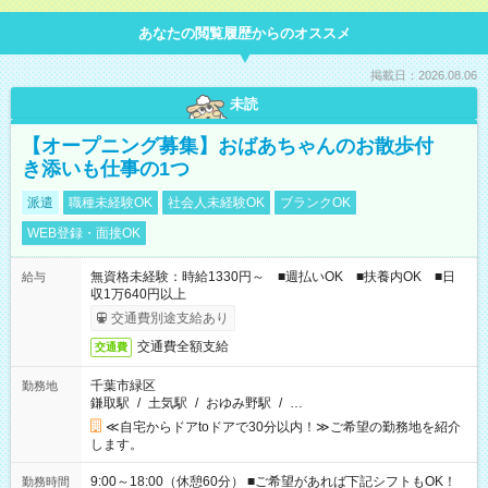
あなたの閲覧履歴からのオススメ
掲載日：2026.08.06
未読
【オープニング募集】おばあちゃんのお散歩付
き添いも仕事の1つ
派遣
職種未経験OK
社会人未経験OK
ブランクOK
WEB登録・面接OK
無資格未経験：時給1330円～ ■週払いOK ■扶養内OK ■日
給与
収1万640円以上
交通費別途支給あり
交通費全額支給
交通費
千葉市緑区
勤務地
鎌取駅
/
土気駅
/
おゆみ野駅
/
…
≪自宅からドアtoドアで30分以内！≫ご希望の勤務地を紹介
します。
9:00～18:00（休憩60分） ■ご希望があれば下記シフトもOK！
勤務時間