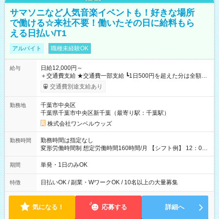
サマソニなど人気音楽イベントも！好きな場所
で働ける☆来社不要！働いたその日に給料もら
える日払い/T1
アルバイト
職種未経験OK
日給12,000円～
給与
＋交通費支給 ★交通費一部支給 ┗1日500円を超えた分は全額支
給！ ※往復500円以内の方は自己負担となります ★日払いOK！
交通費別途支給あり
（規定あり） ┗働いたその日に現金GET♪ お仕事後はコンビニ
ATMから 日払い分を引き落とせます！ 【試用期間】試用期間
千葉市中央区
勤務地
なし
千葉県千葉市中央区新千葉（最寄り駅：千葉駅）
株式会社ワンベルウッズ
勤務時間は指定なし
勤務時間
変形労働時間制 想定労働時間160時間/月 【シフト例】 12：00
～22：00
単発・1日のみOK
期間
日払いOK / 副業・WワークOK / 10名以上の大量募集
特徴
気になる！
応募する
詳細へ