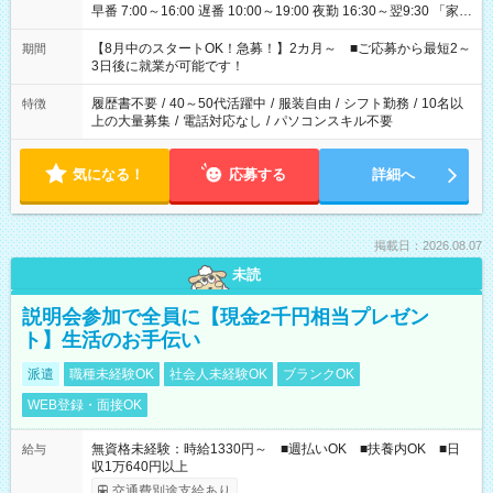
早番 7:00～16:00 遅番 10:00～19:00 夜勤 16:30～翌9:30 「家族
と休みを合わせたい」 「余裕を持って夕飯の準備がしたい」
「できれば残業はしたくない」 など、ご希望を教えてください
【8月中のスタートOK！急募！】2カ月～ ■ご応募から最短2～
期間
ね。 ※Wワーク希望の方へ 今ご覧のお仕事で希望する勤務時間
3日後に就業が可能です！
と、もう1つのお仕事の勤務時間。 合計で週40時間を超える場
合は応募できません。
履歴書不要
/
40～50代活躍中
/
服装自由
/
シフト勤務
/
10名以
特徴
上の大量募集
/
電話対応なし
/
パソコンスキル不要
気になる！
応募する
詳細へ
掲載日：2026.08.07
未読
説明会参加で全員に【現金2千円相当プレゼン
ト】生活のお手伝い
派遣
職種未経験OK
社会人未経験OK
ブランクOK
WEB登録・面接OK
無資格未経験：時給1330円～ ■週払いOK ■扶養内OK ■日
給与
収1万640円以上
交通費別途支給あり