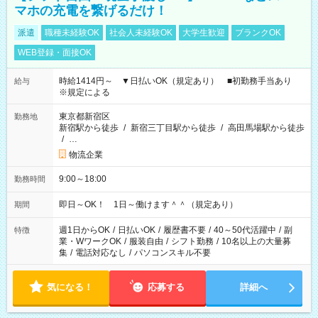
マホの充電を繋げるだけ！
派遣
職種未経験OK
社会人未経験OK
大学生歓迎
ブランクOK
WEB登録・面接OK
時給1414円～ ▼日払いOK（規定あり） ■初勤務手当あり
給与
※規定による
東京都新宿区
勤務地
新宿駅から徒歩
/
新宿三丁目駅から徒歩
/
高田馬場駅から徒歩
/
…
物流企業
9:00～18:00
勤務時間
即日～OK！ 1日～働けます＾＾（規定あり）
期間
週1日からOK
/
日払いOK
/
履歴書不要
/
40～50代活躍中
/
副
特徴
業・WワークOK
/
服装自由
/
シフト勤務
/
10名以上の大量募
集
/
電話対応なし
/
パソコンスキル不要
気になる！
応募する
詳細へ