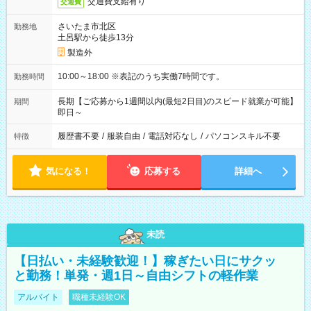
交通費支給有り
交通費
さいたま市北区
勤務地
土呂駅から徒歩13分
製造外
10:00～18:00 ※表記のうち実働7時間です。
勤務時間
長期【ご応募から1週間以内(最短2日目)のスピード就業が可能】
期間
即日～
履歴書不要
/
服装自由
/
電話対応なし
/
パソコンスキル不要
特徴
気になる！
応募する
詳細へ
未読
【日払い・未経験歓迎！】稼ぎたい日にサクッ
と勤務！単発・週1日～自由シフトの軽作業
アルバイト
職種未経験OK