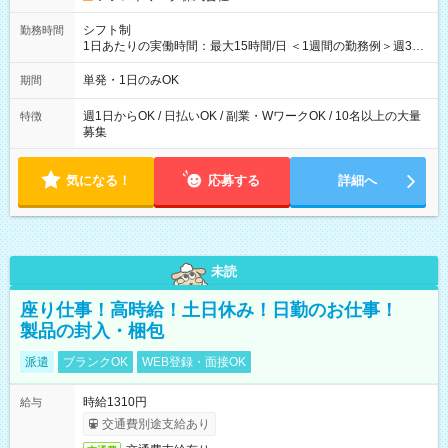
シフト制
勤務時間
1日あたりの実働時間：最大15時間/日 ＜1週間の勤務例＞週3回
勤務 勤務：月・水・金 休み：火・木・土・日 好きな時にお仕事
可能です！ ※1日あたりの最大実働時間は日勤、夜勤共に勤務し
単発・1日のみOK
期間
た時間になります。
週1日からOK / 日払いOK / 副業・WワークOK / 10名以上の大量
特徴
募集
気になる！
応募する
詳細へ
未読
座り仕事！高時給！土日休み！日勤のお仕事！
製品の封入・梱包
派遣
ブランクOK
WEB登録・面接OK
時給1310円
給与
交通費別途支給あり