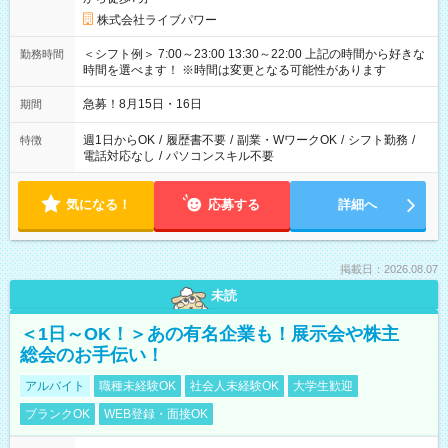
株式会社ライブパワー
＜シフト例＞ 7:00～23:00 13:30～22:00 上記の時間から好きな
勤務時間
時間を選べます！ ※時間は変更となる可能性があります
急募！8月15日・16日
期間
週1日からOK
/
履歴書不要
/
副業・WワークOK
/
シフト勤務
/
特徴
電話対応なし
/
パソコンスキル不要
気になる！
応募する
詳細へ
掲載日：2026.08.07
未読
＜1日～OK！＞あの有名企業も！展示会や株主
総会のお手伝い！
アルバイト
職種未経験OK
社会人未経験OK
大学生歓迎
ブランクOK
WEB登録・面接OK