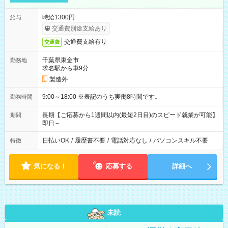
時給1300円
給与
交通費別途支給あり
交通費支給有り
交通費
千葉県東金市
勤務地
求名駅から車9分
製造外
9:00～18:00 ※表記のうち実働8時間です。
勤務時間
長期【ご応募から1週間以内(最短2日目)のスピード就業が可能】
期間
即日～
日払いOK
/
履歴書不要
/
電話対応なし
/
パソコンスキル不要
特徴
気になる！
応募する
詳細へ
未読