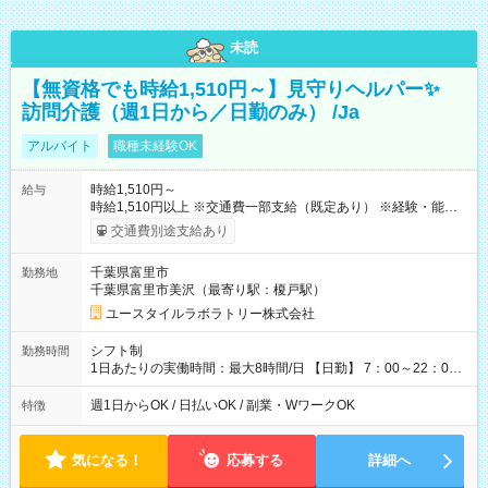
未読
【無資格でも時給1,510円～】見守りヘルパー✨
訪問介護（週1日から／日勤のみ） /Ja
アルバイト
職種未経験OK
時給1,510円～
給与
時給1,510円以上 ※交通費一部支給（既定あり） ※経験・能力を
考慮して決定します 【収入例】 週1回勤務の場合：1,510円×8時
交通費別途支給あり
間×4回=4万8,320円 週3回勤務の場合：1,510円×8時間×12回
=14万4,960円 週5回勤務の場合：1,510円×8時間×20回=24万
千葉県富里市
勤務地
1,600円 【試用期間】試用期間あり 試用期間の長さ：2ヶ月
千葉県富里市美沢（最寄り駅：榎戸駅）
※ 雇用形態と給与に、本採用時と異なる部分があります。 雇用
形態：本採用時と同じです。 給与：時給 1,140円以上
ユースタイルラボラトリー株式会社
シフト制
勤務時間
1日あたりの実働時間：最大8時間/日 【日勤】 7：00～22：00
の間で8時間勤務（休憩時間は法定通り） ※週1日～OK ／ 夜勤
なし ＊＊ 勤務時間例 ＊＊ ■8時から17時 ■9時から18時 ■10
週1日からOK / 日払いOK / 副業・WワークOK
特徴
時から19時 ■12時から21時 など ※訪問先により変動 ※曜日固
定（毎週同じ曜日勤務）
気になる！
応募する
詳細へ