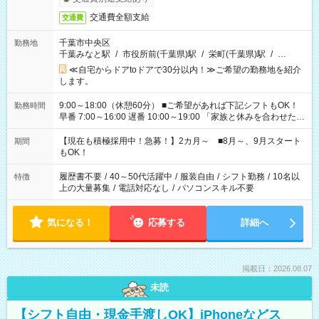
交通費全額支給
交通費
千葉市中央区
勤務地
千葉みなと駅
/
市役所前(千葉県)駅
/
栄町(千葉県)駅
/
…
≪自宅からドアtoドアで30分以内！≫ご希望の勤務地を紹介
します。
9:00～18:00（休憩60分） ■ご希望があれば下記シフトもOK！
勤務時間
早番 7:00～16:00 遅番 10:00～19:00 「家族と休みを合わせた
い」 「余裕を持って夕飯の準備がしたい」 「できれば残業はし
たくない」 など、ご希望を教えてくださいね。 ※Wワーク希望
【現在も積極採用中！急募！】2カ月～ ■8月～、9月スタート
期間
の方へ 今ご覧のお仕事で希望する勤務時間と、もう1つのお仕事
もOK！
の勤務時間。 合計で週40時間を超える場合は応募できません。
履歴書不要
/
40～50代活躍中
/
服装自由
/
シフト勤務
/
10名以
特徴
上の大量募集
/
電話対応なし
/
パソコンスキル不要
気になる！
応募する
詳細へ
掲載日：2026.08.07
未読
【シフト自由・現金手渡しOK】iPhoneなどス