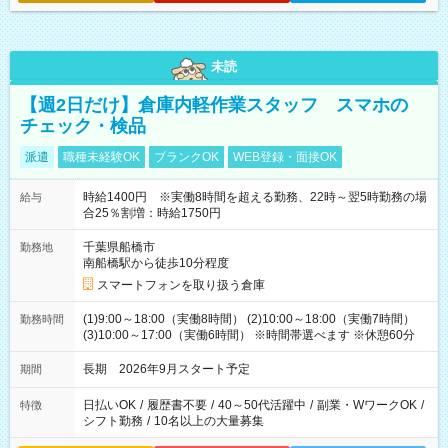
未読
【週2日だけ】倉庫内軽作業スタッフ スマホの
チェック・検品
派遣
職種未経験OK
ブランクOK
WEB登録・面接OK
時給1400円 ※実働8時間を超える勤務、22時～翌5時勤務の場
給与
合25％割増：時給1750円
千葉県船橋市
勤務地
南船橋駅から徒歩10分程度
スマートフォンを取り扱う倉庫
(1)9:00～18:00（実働8時間） (2)10:00～18:00（実働7時間）
勤務時間
(3)10:00～17:00（実働6時間） ※時間帯選べます ※休憩60分
長期 2026年9月スタート予定
期間
日払いOK
/
履歴書不要
/
40～50代活躍中
/
副業・WワークOK
/
特徴
シフト勤務
/
10名以上の大量募集