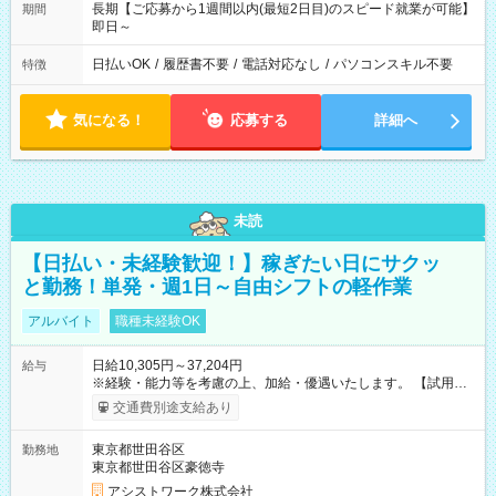
長期【ご応募から1週間以内(最短2日目)のスピード就業が可能】
期間
即日～
日払いOK
/
履歴書不要
/
電話対応なし
/
パソコンスキル不要
特徴
気になる！
応募する
詳細へ
未読
【日払い・未経験歓迎！】稼ぎたい日にサクッ
と勤務！単発・週1日～自由シフトの軽作業
アルバイト
職種未経験OK
日給10,305円～37,204円
給与
※経験・能力等を考慮の上、加給・優遇いたします。 【試用期
間】試用期間なし
交通費別途支給あり
東京都世田谷区
勤務地
東京都世田谷区豪徳寺
アシストワーク株式会社