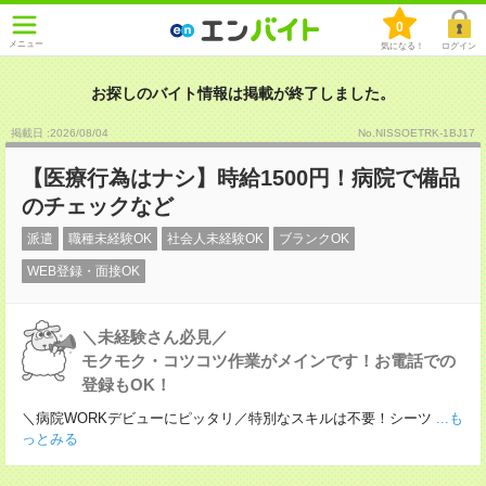
0
メニュー
気になる！
ログイン
お探しのバイト情報は掲載が終了しました。
掲載日 :2026
/
08
/
04
No.NISSOETRK-1BJ17
【医療行為はナシ】時給1500円！病院で備品
のチェックなど
派遣
職種未経験OK
社会人未経験OK
ブランクOK
WEB登録・面接OK
＼未経験さん必見／
モクモク・コツコツ作業がメインです！お電話での
登録もOK！
＼病院WORKデビューにピッタリ／特別なスキルは不要！シーツ
...も
っとみる