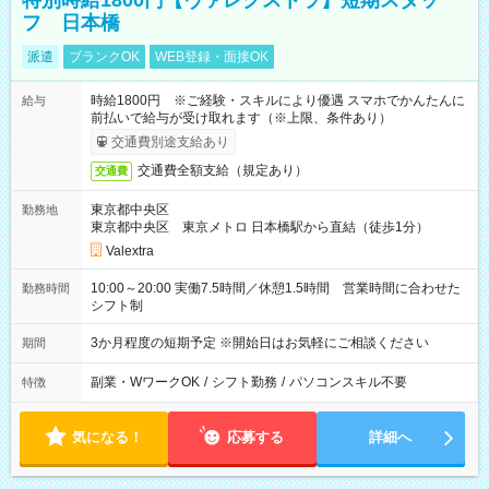
特別時給1800円【ヴァレクストラ】短期スタッ
フ 日本橋
派遣
ブランクOK
WEB登録・面接OK
時給1800円 ※ご経験・スキルにより優遇 スマホでかんたんに
給与
前払いで給与が受け取れます（※上限、条件あり）
交通費別途支給あり
交通費全額支給（規定あり）
交通費
東京都中央区
勤務地
東京都中央区 東京メトロ 日本橋駅から直結（徒歩1分）
Valextra
10:00～20:00 実働7.5時間／休憩1.5時間 営業時間に合わせた
勤務時間
シフト制
3か月程度の短期予定 ※開始日はお気軽にご相談ください
期間
副業・WワークOK
/
シフト勤務
/
パソコンスキル不要
特徴
気になる！
応募する
詳細へ