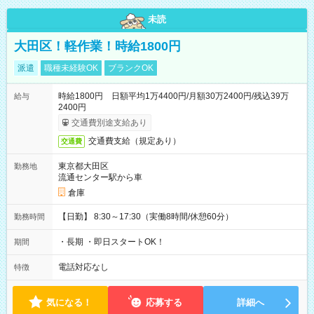
未読
大田区！軽作業！時給1800円
派遣
職種未経験OK
ブランクOK
時給1800円 日額平均1万4400円/月額30万2400円/残込39万
給与
2400円
交通費別途支給あり
交通費支給（規定あり）
交通費
東京都大田区
勤務地
流通センター駅から車
倉庫
【日勤】 8:30～17:30（実働8時間/休憩60分）
勤務時間
・長期 ・即日スタートOK！
期間
電話対応なし
特徴
気になる！
応募する
詳細へ