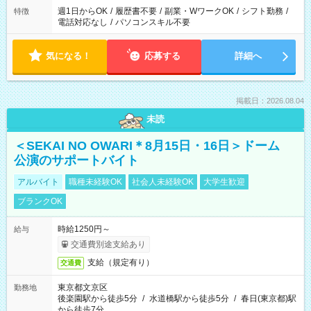
週1日からOK
/
履歴書不要
/
副業・WワークOK
/
シフト勤務
/
特徴
電話対応なし
/
パソコンスキル不要
気になる！
応募する
詳細へ
掲載日：2026.08.04
未読
＜SEKAI NO OWARI＊8月15日・16日＞ドーム
公演のサポートバイト
アルバイト
職種未経験OK
社会人未経験OK
大学生歓迎
ブランクOK
時給1250円～
給与
交通費別途支給あり
支給（規定有り）
交通費
東京都文京区
勤務地
後楽園駅から徒歩5分
/
水道橋駅から徒歩5分
/
春日(東京都)駅
から徒歩7分