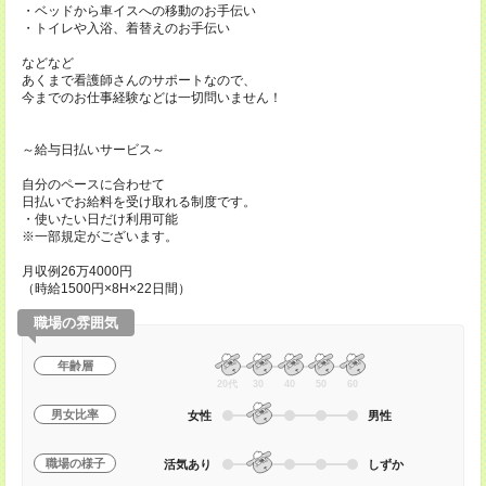
・ベッドから車イスへの移動のお手伝い
・トイレや入浴、着替えのお手伝い
などなど
あくまで看護師さんのサポートなので、
今までのお仕事経験などは一切問いません！
～給与日払いサービス～
自分のペースに合わせて
日払いでお給料を受け取れる制度です。
・使いたい日だけ利用可能
※一部規定がございます。
月収例26万4000円
（時給1500円×8H×22日間）
職場の雰囲気
年齢層
20代
30
40
50
60
男女比率
女性
男性
職場の様子
活気あり
しずか