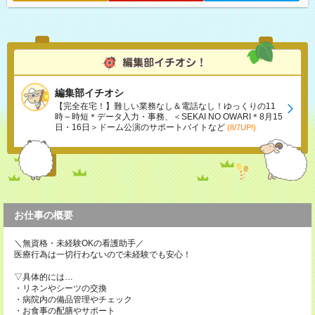
編集部イチオシ
【完全在宅！】難しい業務なし＆電話なし！ゆっくりの11
時～時短＊データ入力・事務、＜SEKAI NO OWARI＊8月15
日・16日＞ドーム公演のサポートバイトなど
(8/7UP!)
お仕事の概要
＼無資格・未経験OKの看護助手／
医療行為は一切行わないので未経験でも安心！
▽具体的には…
・リネンやシーツの交換
・病院内の備品管理やチェック
・お食事の配膳やサポート