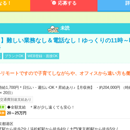
なる！
応募する
詳
未読
】難しい業務なし＆電話なし！ゆっくりの11時～
務
K
ブランクOK
WEB登録・面接OK
ルリモートですので子育てしながらや、オフィスから遠い方も
時給1,700円＊日払い・週払いOK＊昇給あり♪【月収例】 ・約204,000円 （時給1
 × 20日）
交通費別途支給あり
◆全額支給 ＊家が少し遠くても安心！
通費
20～25万円
収例
京都港区
芝駅から徒歩2分
/
浜松町駅から徒歩4分
/
大門(東京都)駅から徒歩5分
/
…