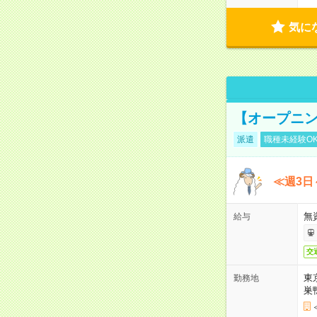
気に
【オープニン
派遣
職種未経験O
≪週3日
無
給与
交
東
勤務地
巣