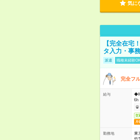
気に
【完全在宅！
タ入力・事
派遣
職種未経験O
完全フ
◆
給与
6h
交
月
東
勤務地
竹