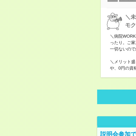
＼未
モク
＼病院WOR
ったり。ご家
一切ないので
＼メリット盛
や、0円の資
説明会参加で