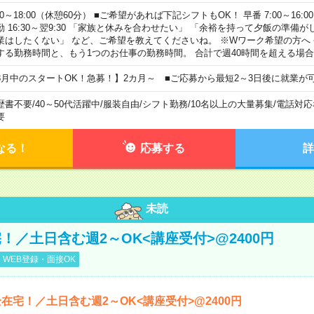
00～18:00（休憩60分） ■ご希望があれば下記シフトもOK！ 早番 7:00～16:00 遅
勤 16:30～翌9:30 「家族と休みを合わせたい」 「余裕を持って夕飯の準備
業はしたくない」 など、ご希望を教えてくださいね。 ※Wワーク希望の方へ
する勤務時間と、もう1つのお仕事の勤務時間。 合計で週40時間を超える場
8月中のスタートOK！急募！】2カ月～ ■ご応募から最短2～3日後に就業が
歴書不要
/
40～50代活躍中
/
服装自由
/
シフト勤務
/
10名以上の大量募集
/
電話対応
要
なる！
応募する
詳
未読
！／土日含む週2～OK<講座受付>@2400円
WEB登録・面接OK
在宅！／土日含む週2～OK<講座受付>@2400円