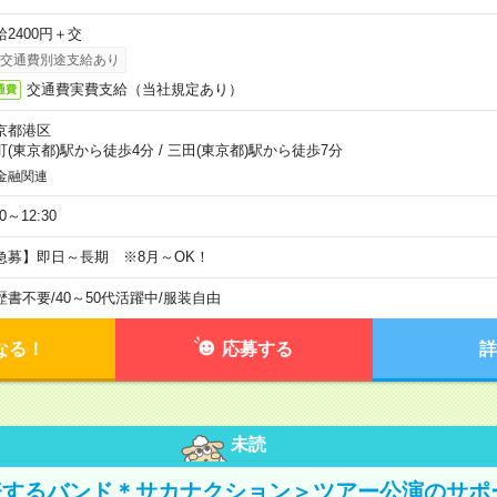
給2400円＋交
交通費別途支給あり
交通費実費支給（当社規定あり）
通費
京都港区
町(東京都)駅から徒歩4分
/
三田(東京都)駅から徒歩7分
金融関連
30～12:30
急募】即日～長期 ※8月～OK！
歴書不要
/
40～50代活躍中
/
服装自由
なる！
応募する
詳
未読
表するバンド＊サカナクション＞ツアー公演のサポ