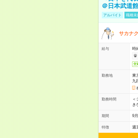
＠日本武道
アルバイト
職種未
サカナク
時
給与
交
東
勤務地
九
＜シ
勤務時間
き
9
期間
週
特徴