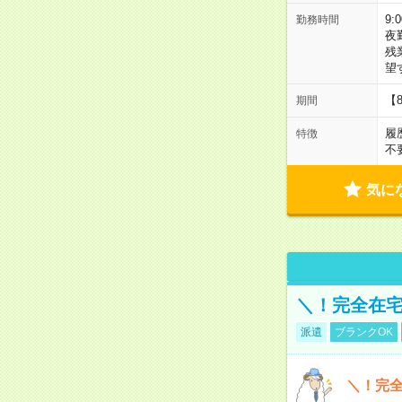
9:
勤務時間
夜
残
望
【
期間
履
特徴
不
気に
＼！完全在宅
派遣
ブランクOK
＼！完全