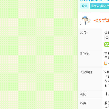
派遣
職種未経験O
≪まずは
無
給与
交
東
勤務地
三
9:
勤務時間
「
な
も
【
期間
履
特徴
不