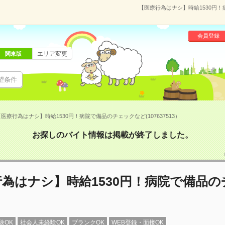
【医療行為はナシ】時給1530円！
会員登録
エリア変更
関東版
望条件
医療行為はナシ】時給1530円！病院で備品のチェックなど(107637513）
お探しのバイト情報は掲載が終了しました。
為はナシ】時給1530円！病院で備品
験OK
社会人未経験OK
ブランクOK
WEB登録・面接OK