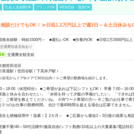
K
社会人未経験OK
ブランクOK
WEB登録・面接OK
相談だけでもOK！≫日収1.2万円以上で週3日～＆土日休みも
資格未経験：時給1500円～ ■週払いOK ■扶養内OK ■日収1万2000円以上
交通費別途支給あり
交通費全額支給
通費
京都世田谷区
軒茶屋駅
/
世田谷駅
/
下高井戸駅
/
…
≪自宅からドアtoドアで30分以内！≫ご希望の勤務地を紹介します。
00～18:00（休憩60分） ■ご希望があれば下記シフトもOK！ 早番 7:00～16:00 遅
家族と休みを合わせたい」 「余裕を持って夕飯の準備がしたい」 「できれば
ど、ご希望を教えてくださいね。 ※Wワーク希望の方へ 今ご覧のお仕事で希
う1つのお仕事の勤務時間。 合計で週40時間を超える場合は応募できません。
現在も積極採用中！急募！】2カ月～ ■ご応募から最短2～3日後の就業も相
歴書不要
/
40～50代活躍中
/
服装自由
/
シフト勤務
/
10名以上の大量募集
/
電話対応
要