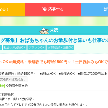
なる！
応募する
詳
未読
グ募集】おばあちゃんのお散歩付き添いも仕事の
K
社会人未経験OK
ブランクOK
WEB登録・面接OK
～OK≫無資格・未経験でも時給1500円～！土日祝休みもOK
資格未経験：時給1500円～ ■週払いOK ■扶養内OK ■日収1万2000円以上
交通費別途支給あり
交通費全額支給
通費
京都豊島区
鴨駅
/
目白駅
/
北池袋駅
/
…
≪自宅からドアtoドアで30分以内！≫ご希望の勤務地を紹介します。