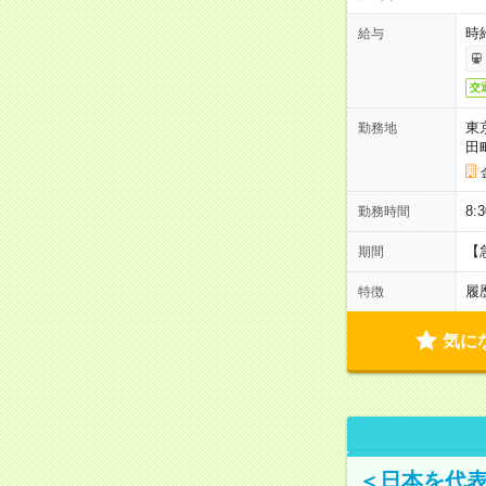
時
給与
交
東
勤務地
田
8:
勤務時間
【
期間
履
特徴
気に
＜日本を代