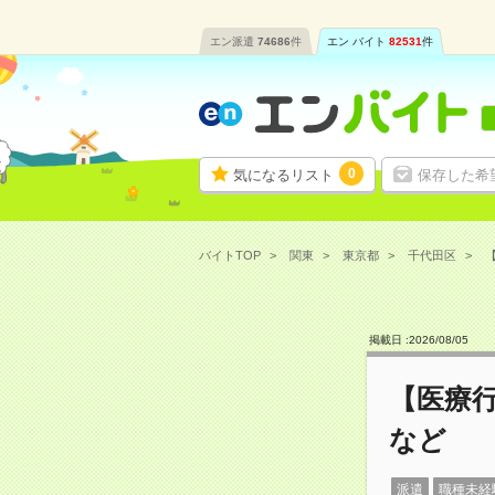
エン派遣
74686
件
エン バイト
82531
件
0
気になるリスト
保存した希
バイトTOP
関東
東京都
千代田区
【
掲載日 :
2026
/
08
/
05
【医療行
など
派遣
職種未経