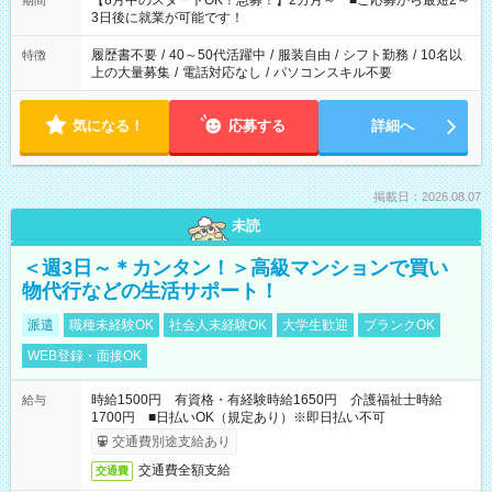
【8月中のスタートOK！急募！】2カ月～ ■ご応募から最短2～
期間
ね。 ※Wワーク希望の方へ 今ご覧のお仕事で希望する勤務時間
3日後に就業が可能です！
と、もう1つのお仕事の勤務時間。 合計で週40時間を超える場
合は応募できません。
履歴書不要
/
40～50代活躍中
/
服装自由
/
シフト勤務
/
10名以
特徴
上の大量募集
/
電話対応なし
/
パソコンスキル不要
気になる！
応募する
詳細へ
掲載日：2026.08.07
未読
＜週3日～＊カンタン！＞高級マンションで買い
物代行などの生活サポート！
派遣
職種未経験OK
社会人未経験OK
大学生歓迎
ブランクOK
WEB登録・面接OK
時給1500円 有資格・有経験時給1650円 介護福祉士時給
給与
1700円 ■日払いOK（規定あり）※即日払い不可
交通費別途支給あり
交通費全額支給
交通費