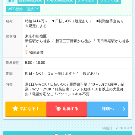
派遣
職種未経験OK
社会人未経験OK
大学生歓迎
ブランクOK
WEB登録・面接OK
時給1414円～ ▼日払いOK（規定あり） ■初勤務手当あり
給与
※規定による
東京都新宿区
勤務地
新宿駅から徒歩
/
新宿三丁目駅から徒歩
/
高田馬場駅から徒歩
/
…
物流企業
9:00～18:00
勤務時間
即日～OK！ 1日～働けます＾＾（規定あり）
期間
週1日からOK
/
日払いOK
/
履歴書不要
/
40～50代活躍中
/
副
特徴
業・WワークOK
/
服装自由
/
シフト勤務
/
10名以上の大量募
集
/
電話対応なし
/
パソコンスキル不要
気になる！
応募する
詳細へ
掲載日：2026.08.03