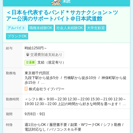
未読
＜日本を代表するバンド＊サカナクション＞ツ
アー公演のサポートバイト＠日本武道館
アルバイト
職種未経験OK
社会人未経験OK
大学生歓迎
ブランクOK
時給1250円～
給与
交通費別途支給あり
支給（規定有り）
交通費
東京都千代田区
勤務地
九段下駅から徒歩5分
/
竹橋駅から徒歩10分
/
神保町駅から徒
歩15分
/
…
株式会社ライブパワー
＜シフト例＞ 9:00～22:30 12:30～22:00 15:30～21:00 12:30～
勤務時間
19:00 12:30～22:00 上記の時間から好きな時間を選べます！ ※
時間は変更となる可能性があります
9月8日・9日
期間
週1日からOK
/
履歴書不要
/
副業・WワークOK
/
シフト勤務
/
特徴
電話対応なし
/
パソコンスキル不要