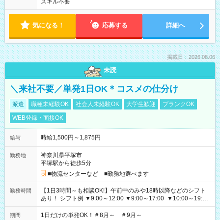
スキル不要
気になる！
応募する
詳細へ
掲載日：2026.08.06
未読
＼来社不要／単発1日OK＊コスメの仕分け
派遣
職種未経験OK
社会人未経験OK
大学生歓迎
ブランクOK
WEB登録・面接OK
時給1,500円～1,875円
給与
神奈川県平塚市
勤務地
平塚駅から徒歩5分
■物流センターなど ■勤務地選べます
【1日3時間～も相談OK!】午前中のみや18時以降などのシフト
勤務時間
あり！ シフト例 ▼9:00～12:00 ▼9:00～17:00 ▼10:00～19:00
▼18:00～21:00
1日だけの単発OK！＃8月～ ＃9月～
期間