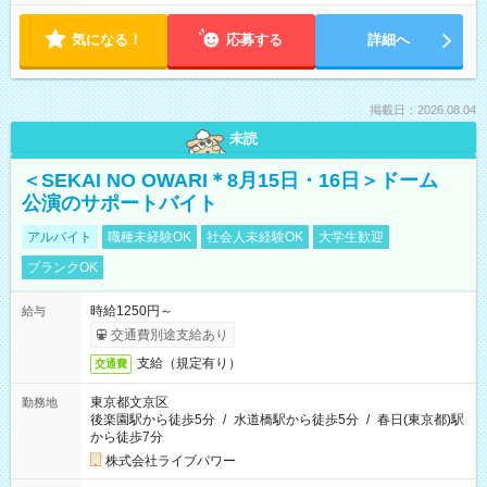
気になる！
応募する
詳細へ
掲載日：2026.08.04
未読
＜SEKAI NO OWARI＊8月15日・16日＞ドーム
公演のサポートバイト
アルバイト
職種未経験OK
社会人未経験OK
大学生歓迎
ブランクOK
時給1250円～
給与
交通費別途支給あり
支給（規定有り）
交通費
東京都文京区
勤務地
後楽園駅から徒歩5分
/
水道橋駅から徒歩5分
/
春日(東京都)駅
から徒歩7分
株式会社ライブパワー