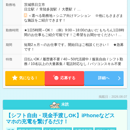
茨城県日立市
勤務地
日立駅
/
常陸多賀駅
/
大甕駅
/
…
＜選べる勤務地＞シニア向けマンション ※他にもさまざま
な施設をご紹介できます！
★1日5時間～OK！ （例）9:00～18:00のあいだ もちろん1日8時
勤務時間
間のお仕事もご紹介可能です！ご希望をお聞かせください！★
家庭の都合でお休みが必要な場合も遠慮なくご相談ください。
※週最低15時間以上の勤務が必要です
短期2ヵ月～のお仕事です。開始日はご相談ください！ ★急募
期間
です！
日払いOK
/
履歴書不要
/
40～50代活躍中
/
服装自由
/
シフト勤
特徴
務
/
10名以上の大量募集
/
電話対応なし
/
パソコンスキル不要
気になる！
応募する
詳細へ
掲載日：2026.08.07
未読
【シフト自由・現金手渡しOK】iPhoneなどス
マホの充電を繋げるだけ！