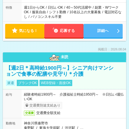
週1日からOK
/
日払いOK
/
40～50代活躍中
/
副業・Wワーク
特徴
OK
/
服装自由
/
シフト勤務
/
10名以上の大量募集
/
電話対応な
し
/
パソコンスキル不要
気になる！
応募する
詳細へ
掲載日：2026.08.04
未読
【週2日＊高時給1900円～】シニア向けマンシ
ョンで食事の配膳や見守り＊介護
派遣
ブランクOK
WEB登録・面接OK
経験者時給1900円～ 介護福祉士時給1950円～ ※日払い/週払
給与
いOK
交通費別途支給あり
交通費全額支給
交通費
神奈川県秦野市
勤務地
秦野駅
/
東海大学前駅
/
渋沢駅
/
…