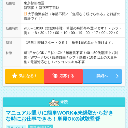
東京都新宿区
勤務地
新宿駅
/
新宿三丁目駅
大手物流会社（年齢不問／「無理なく続けられる」と好評の
職場です！）
9:00～18:00（実動8時間） 希望の時間帯を選べます！ ＜シフト
勤務時間
例＞ ・8：30～12：00 ・10：00～19：00 ・17：00～22：00
・13：00～22：00 ・22：00～翌6：00 など
【急募】即日スタートＯＫ！ 単発1日のみから働けます。
期間
週1日からOK
/
日払いOK
/
履歴書不要
/
40～50代活躍中
/
副
特徴
業・WワークOK
/
服装自由
/
シフト勤務
/
10名以上の大量募
集
/
電話対応なし
/
パソコンスキル不要
気になる！
応募する
詳細へ
未読
マニュアル通りに簡単WORK◆未経験から好き
な時にお仕事できる！単発OK◎試験監督
アルバイト
職種未経験OK