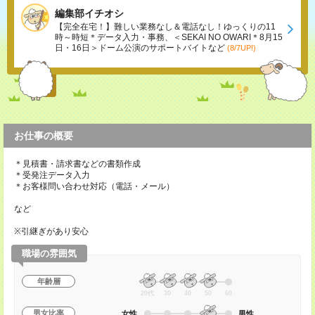
編集部イチオシ
【完全在宅！】難しい業務なし＆電話なし！ゆっくりの11
時～時短＊データ入力・事務、＜SEKAI NO OWARI＊8月15
日・16日＞ドーム公演のサポートバイトなど
(8/7UP!)
お仕事の概要
＊見積書・請求書などの書類作成
＊受発注データ入力
＊お客様問い合わせ対応（電話・メール）
など
※引継ぎがあり安心
職場の雰囲気
年齢層
20代
30
40
50
60
男女比率
女性
男性