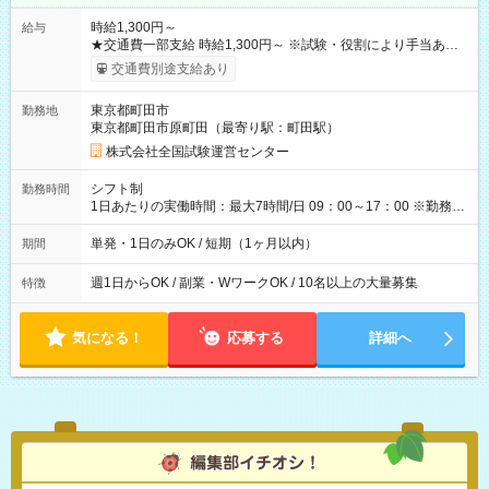
時給1,300円～
給与
★交通費一部支給 時給1,300円～ ※試験・役割により手当あり
※勤務回数により昇給あり 【即給（前払い）オプションあ
交通費別途支給あり
り！】 希望される場合、勤務から1週間ほどで給与の一部を受け
取れます。 ※手数料418円がかかります。 【過去試験日の収入
東京都町田市
勤務地
例】 ・河合塾模擬試験 8:30～17:30（休憩1時間） 時給1,300円
東京都町田市原町田（最寄り駅：町田駅）
×8時間＝日収10,400円＋交通費 ※当日の役割により時給＋100
円の場合あり ・国家試験 7:00～13:30（休憩なし） 時給1,300
株式会社全国試験運営センター
円（役割手当＋100円）×6時間＝日収8,400円＋交通費 【試用期
間】試用期間なし
シフト制
勤務時間
1日あたりの実働時間：最大7時間/日 09：00～17：00 ※勤務時
間は 試験により異なります。
単発・1日のみOK / 短期（1ヶ月以内）
期間
週1日からOK / 副業・WワークOK / 10名以上の大量募集
特徴
気になる！
応募する
詳細へ