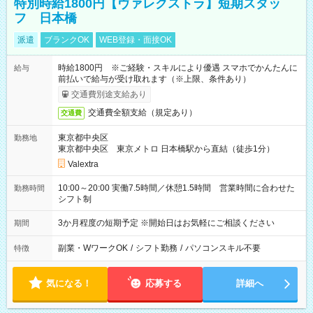
特別時給1800円【ヴァレクストラ】短期スタッ
フ 日本橋
派遣
ブランクOK
WEB登録・面接OK
時給1800円 ※ご経験・スキルにより優遇 スマホでかんたんに
給与
前払いで給与が受け取れます（※上限、条件あり）
交通費別途支給あり
交通費全額支給（規定あり）
交通費
東京都中央区
勤務地
東京都中央区 東京メトロ 日本橋駅から直結（徒歩1分）
Valextra
10:00～20:00 実働7.5時間／休憩1.5時間 営業時間に合わせた
勤務時間
シフト制
3か月程度の短期予定 ※開始日はお気軽にご相談ください
期間
副業・WワークOK
/
シフト勤務
/
パソコンスキル不要
特徴
気になる！
応募する
詳細へ