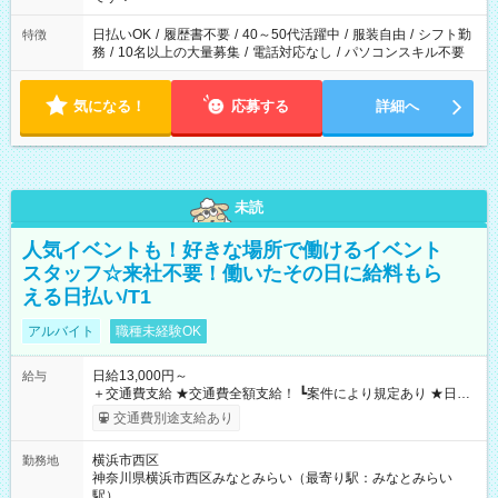
日払いOK
/
履歴書不要
/
40～50代活躍中
/
服装自由
/
シフト勤
特徴
務
/
10名以上の大量募集
/
電話対応なし
/
パソコンスキル不要
気になる！
応募する
詳細へ
未読
人気イベントも！好きな場所で働けるイベント
スタッフ☆来社不要！働いたその日に給料もら
える日払い/T1
アルバイト
職種未経験OK
日給13,000円～
給与
＋交通費支給 ★交通費全額支給！ ┗案件により規定あり ★日払
いOK！（規定あり） ┗働いたその日に現金GET♪ お仕事後はコ
交通費別途支給あり
ンビニATMから 日払い分を引き落とせます！ 【試用期間】試
用期間なし
横浜市西区
勤務地
神奈川県横浜市西区みなとみらい（最寄り駅：みなとみらい
駅）