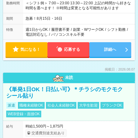
＜シフト例＞ 7:00～23:00 13:30～22:00 上記の時間から好きな
勤務時間
時間を選べます！ ※時間は変更となる可能性があります
急募！8月15日・16日
期間
週1日からOK
/
履歴書不要
/
副業・WワークOK
/
シフト勤務
/
特徴
電話対応なし
/
パソコンスキル不要
気になる！
応募する
詳細へ
掲載日：2026.08.07
未読
《単発1日OK！日払い可》＊チラシのモクモク
シール貼り
派遣
職種未経験OK
社会人未経験OK
大学生歓迎
ブランクOK
WEB登録・面接OK
時給1,500円～1,875円
給与
交通費別途支給あり