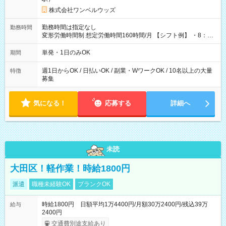
株式会社ワンベルウッズ
勤務時間は指定なし
勤務時間
変形労働時間制 想定労働時間160時間/月 【シフト例】 ・8：00
～21：00
単発・1日のみOK
期間
週1日からOK / 日払いOK / 副業・WワークOK / 10名以上の大量
特徴
募集
気になる！
応募する
詳細へ
未読
大田区！軽作業！時給1800円
派遣
職種未経験OK
ブランクOK
時給1800円 日額平均1万4400円/月額30万2400円/残込39万
給与
2400円
交通費別途支給あり