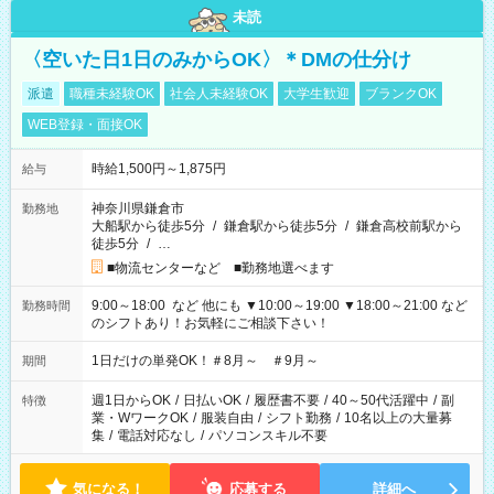
未読
〈空いた日1日のみからOK〉＊DMの仕分け
派遣
職種未経験OK
社会人未経験OK
大学生歓迎
ブランクOK
WEB登録・面接OK
時給1,500円～1,875円
給与
神奈川県鎌倉市
勤務地
大船駅から徒歩5分
/
鎌倉駅から徒歩5分
/
鎌倉高校前駅から
徒歩5分
/
…
■物流センターなど ■勤務地選べます
9:00～18:00 など 他にも ▼10:00～19:00 ▼18:00～21:00 など
勤務時間
のシフトあり！お気軽にご相談下さい！
1日だけの単発OK！＃8月～ ＃9月～
期間
週1日からOK
/
日払いOK
/
履歴書不要
/
40～50代活躍中
/
副
特徴
業・WワークOK
/
服装自由
/
シフト勤務
/
10名以上の大量募
集
/
電話対応なし
/
パソコンスキル不要
気になる！
応募する
詳細へ