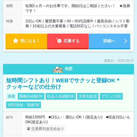
家庭の都合でお休みが必要な場合も遠慮なくご相談ください。
※週最低15時間以上の勤務が必要です
短期2ヵ月～のお仕事です。開始日はご相談ください！ ★急募
期間
です！
日払いOK
/
履歴書不要
/
40～50代活躍中
/
服装自由
/
シフト勤
特徴
務
/
10名以上の大量募集
/
電話対応なし
/
パソコンスキル不要
気になる！
応募する
詳細へ
掲載日：2026.08.07
未読
短時間シフトあり！WEBでサクッと登録OK＊
クッキーなどの仕分け
派遣
職種未経験OK
社会人未経験OK
大学生歓迎
ブランクOK
WEB登録・面接OK
時給1500円 ■日払い・週払いOK！(規定あり) ■現金日払いも
給与
OK(規定あり)
交通費別途支給あり