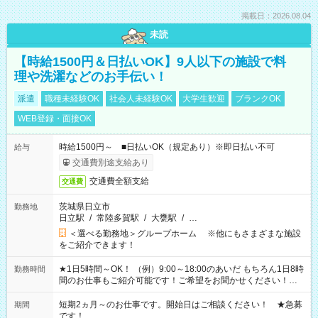
掲載日：2026.08.04
未読
【時給1500円＆日払いOK】9人以下の施設で料
理や洗濯などのお手伝い！
派遣
職種未経験OK
社会人未経験OK
大学生歓迎
ブランクOK
WEB登録・面接OK
時給1500円～ ■日払いOK（規定あり）※即日払い不可
給与
交通費別途支給あり
交通費全額支給
交通費
茨城県日立市
勤務地
日立駅
/
常陸多賀駅
/
大甕駅
/
…
＜選べる勤務地＞グループホーム ※他にもさまざまな施設
をご紹介できます！
★1日5時間～OK！ （例）9:00～18:00のあいだ もちろん1日8時
勤務時間
間のお仕事もご紹介可能です！ご希望をお聞かせください！★
家庭の都合でお休みが必要な場合も遠慮なくご相談ください。
※週最低15時間以上の勤務が必要です
短期2ヵ月～のお仕事です。開始日はご相談ください！ ★急募
期間
です！