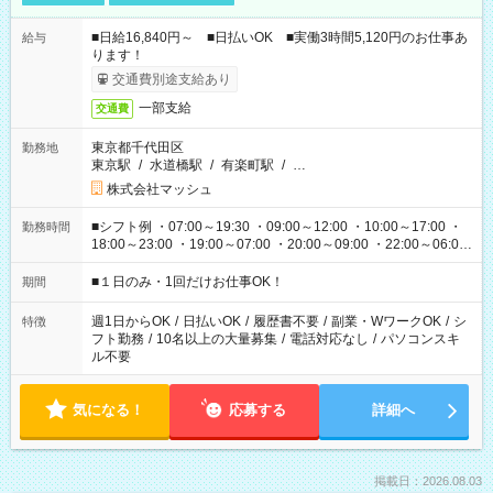
■日給16,840円～ ■日払いOK ■実働3時間5,120円のお仕事あ
給与
ります！
交通費別途支給あり
一部支給
交通費
東京都千代田区
勤務地
東京駅
/
水道橋駅
/
有楽町駅
/
…
株式会社マッシュ
■シフト例 ・07:00～19:30 ・09:00～12:00 ・10:00～17:00 ・
勤務時間
18:00～23:00 ・19:00～07:00 ・20:00～09:00 ・22:00～06:00
etc ★最短で3時間で5,120円のお仕事から 15時間で2万円近く稼
げるお仕事も！ ご希望のお時間に合わせてご紹介！ ※シフトは
■１日のみ・1回だけお仕事OK！
期間
現場によって異なります。 ※勿論、休憩時間はあるのでご安心
ください！
週1日からOK
/
日払いOK
/
履歴書不要
/
副業・WワークOK
/
シ
特徴
フト勤務
/
10名以上の大量募集
/
電話対応なし
/
パソコンスキ
ル不要
気になる！
応募する
詳細へ
掲載日：2026.08.03