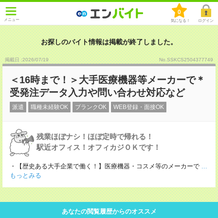
0
メニュー
気になる！
ログイン
お探しのバイト情報は掲載が終了しました。
掲載日 :2026
/
07
/
19
No.SSKCS2504377749
＜16時まで！＞大手医療機器等メーカーで＊
受発注データ入力や問い合わせ対応など
派遣
職種未経験OK
ブランクOK
WEB登録・面接OK
残業ほぼナシ！ほぼ定時で帰れる！
駅近オフィス！オフィカジＯＫです！
・【歴史ある大手企業で働く！】医療機器・コスメ等のメーカーで
...
もっとみる
あなたの閲覧履歴からのオススメ