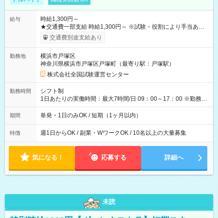
時給1,300円～
給与
★交通費一部支給 時給1,300円～ ※試験・役割により手当あり
※勤務回数により昇給あり 【即給（前払い）オプションあ
交通費別途支給あり
り！】 希望される場合、勤務から1週間ほどで給与の一部を受け
取れます。 ※手数料418円がかかります。 【過去試験日の収入
横浜市戸塚区
勤務地
例】 ・河合塾模擬試験 8:30～17:30（休憩1時間） 時給1,300円
神奈川県横浜市戸塚区戸塚町（最寄り駅：戸塚駅）
×8時間＝日収10,400円＋交通費 ※当日の役割により時給＋100
円の場合あり ・国家試験 7:00～13:30（休憩なし） 時給1,300
株式会社全国試験運営センター
円（役割手当＋100円）×6時間＝日収8,400円＋交通費 【試用期
間】試用期間なし
シフト制
勤務時間
1日あたりの実働時間：最大7時間/日 09：00～17：00 ※勤務時
間は 試験により異なります。
単発・1日のみOK / 短期（1ヶ月以内）
期間
週1日からOK / 副業・WワークOK / 10名以上の大量募集
特徴
気になる！
応募する
詳細へ
未読