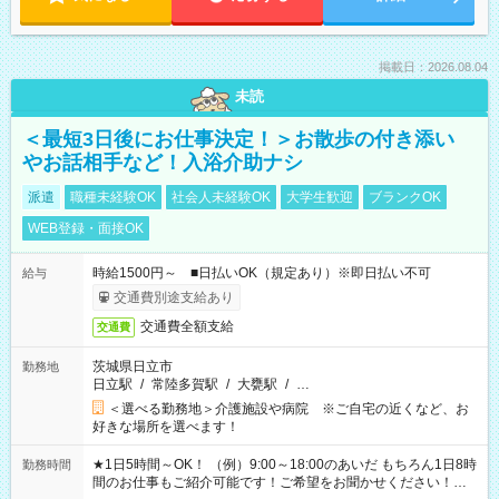
掲載日：2026.08.04
未読
＜最短3日後にお仕事決定！＞お散歩の付き添い
やお話相手など！入浴介助ナシ
派遣
職種未経験OK
社会人未経験OK
大学生歓迎
ブランクOK
WEB登録・面接OK
時給1500円～ ■日払いOK（規定あり）※即日払い不可
給与
交通費別途支給あり
交通費全額支給
交通費
茨城県日立市
勤務地
日立駅
/
常陸多賀駅
/
大甕駅
/
…
＜選べる勤務地＞介護施設や病院 ※ご自宅の近くなど、お
好きな場所を選べます！
★1日5時間～OK！ （例）9:00～18:00のあいだ もちろん1日8時
勤務時間
間のお仕事もご紹介可能です！ご希望をお聞かせください！★