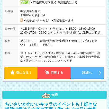
■ 交通費規定内支給 ※派遣先による
交通費
神奈川県平塚市
勤務地
平塚駅から徒歩5分
■物流センターなど ■勤務地選べます
＜1日3時間～OK！＞ ▼ 例えば… ▼ 15:00～18:00 15:00～
勤務時間
22:00 17:00～22:00 など こちら以外の時間もお気軽にご相談く
ださい！
単発1日～！ ★勤務開始日や期間はお気軽にご相談くださ
期間
い！ ＃8月～ ＃9月～
週1日からOK
/
日払いOK
/
履歴書不要
/
40～50代活躍中
/
副
特徴
業・WワークOK
/
服装自由
/
シフト勤務
/
10名以上の大量募
集
/
電話対応なし
/
パソコンスキル不要
気になる！
応募する
詳細へ
未読
ちいさいかわいいキャラのイベントも！好きな