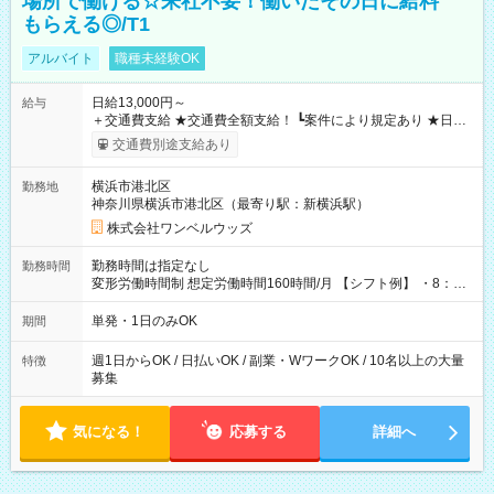
場所で働ける☆来社不要！働いたその日に給料
もらえる◎/T1
アルバイト
職種未経験OK
日給13,000円～
給与
＋交通費支給 ★交通費全額支給！ ┗案件により規定あり ★日払
いOK！（規定あり） ┗働いたその日に現金GET♪ お仕事後はコ
交通費別途支給あり
ンビニATMから 日払い分を引き落とせます！ 【試用期間】試
用期間なし
横浜市港北区
勤務地
神奈川県横浜市港北区（最寄り駅：新横浜駅）
株式会社ワンベルウッズ
勤務時間は指定なし
勤務時間
変形労働時間制 想定労働時間160時間/月 【シフト例】 ・8：00
～21：00
単発・1日のみOK
期間
週1日からOK / 日払いOK / 副業・WワークOK / 10名以上の大量
特徴
募集
気になる！
応募する
詳細へ