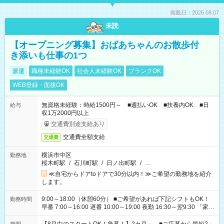
掲載日：2026.08.07
未読
【オープニング募集】おばあちゃんのお散歩付
き添いも仕事の1つ
派遣
職種未経験OK
社会人未経験OK
ブランクOK
WEB登録・面接OK
無資格未経験：時給1500円～ ■週払いOK ■扶養内OK ■日
給与
収1万2000円以上
交通費別途支給あり
交通費全額支給
交通費
横浜市中区
勤務地
桜木町駅
/
石川町駅
/
日ノ出町駅
/
…
≪自宅からドアtoドアで30分以内！≫ご希望の勤務地を紹介
します。
9:00～18:00（休憩60分） ■ご希望があれば下記シフトもOK！
勤務時間
早番 7:00～16:00 遅番 10:00～19:00 夜勤 16:30～翌9:30 「家族
と休みを合わせたい」 「余裕を持って夕飯の準備がしたい」
「できれば残業はしたくない」 など、ご希望を教えてください