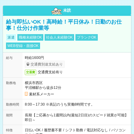
未読
給与即払いOK！高時給！平日休み！日勤のお仕
事！仕分け作業等
派遣
職種未経験OK
社会人未経験OK
ブランクOK
WEB登録・面接OK
時給1600円
給与
交通費別途支給あり
交通費支給有り
交通費
横浜市西区
勤務地
平沼橋駅から徒歩12分
素材系メーカー
8:00～17:30 ※表記のうち実働8時間です。
勤務時間
長期【ご応募から1週間以内(最短2日目)のスピード就業が可能】
期間
即日～
日払いOK
/
履歴書不要
/
シフト勤務
/
電話対応なし
/
パソコン
特徴