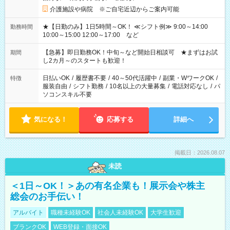
介護施設や病院 ※ご自宅近辺からご案内可能
★【日勤のみ】1日5時間～OK！ ≪シフト例≫ 9:00～14:00
勤務時間
10:00～15:00 12:00～17:00 など
【急募】即日勤務OK！中旬～など開始日相談可 ★まずはお試
期間
し2カ月～のスタートも歓迎！
日払いOK
/
履歴書不要
/
40～50代活躍中
/
副業・WワークOK
/
特徴
服装自由
/
シフト勤務
/
10名以上の大量募集
/
電話対応なし
/
パ
ソコンスキル不要
気になる！
応募する
詳細へ
掲載日：2026.08.07
未読
＜1日～OK！＞あの有名企業も！展示会や株主
総会のお手伝い！
アルバイト
職種未経験OK
社会人未経験OK
大学生歓迎
ブランクOK
WEB登録・面接OK