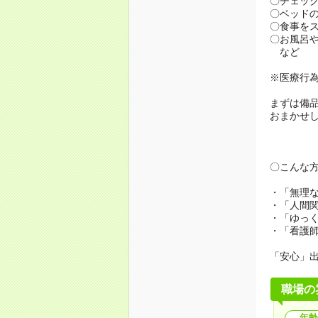
〇チェッ
〇ベッド
〇食事を
〇お風呂
など
※医療行
まずは備
おまかせ
〇こんな
・「無理
・「人間
・「ゆっ
・「看護
「安心」
職場の
年齢