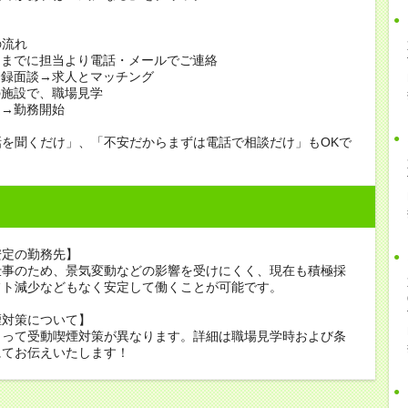
の流れ
日までに担当より電話・メールでご連絡
登録面談→求人とマッチング
の施設で、職場見学
定→勤務開始
話を聞くだけ」、「不安だからまずは電話で相談だけ」もOKで
安定の勤務先】
仕事のため、景気変動などの影響を受けにくく、現在も積極採
フト減少などもなく安定して働くことが可能です。
煙対策について】
よって受動喫煙対策が異なります。詳細は職場見学時および条
にてお伝えいたします！