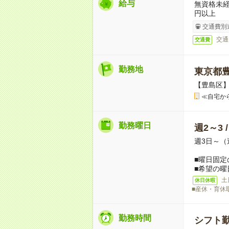
給与
無資格未経
円以上
交通費別
交通
交通費
勤務地
東京都
【豊島区
≪自宅か
勤務曜日
週2～3 
週3日～（
■曜日固定
■希望の曜
土
休日休暇
■産休・育休
勤務時間
シフト勤