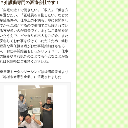
＊介護職専門の派遣会社です！
「自宅の近くで働きたい」「収入」「働き方
を選びたい」「正社員を目指したい」などの
希望条件や、仕事上の不満も丁寧にお聞きし
てからご紹介するので長期でご活躍されてい
る方が多いのが特長です。まずはご希望を聞
いたうえで、ピッタリの求人をご紹介。また
安心してお仕事を続けていただくため、経験
豊富な専任担当者がお仕事開始前はもちろ
ん、お仕事開始後もしっかりフォロー。仕事
の悩みやそれ以外のことでも不安なことがあ
ればお気軽にご相談くださいね。
※日研トータルソーシングは経済産業省より
「地域未来牽引企業」に選定されました。