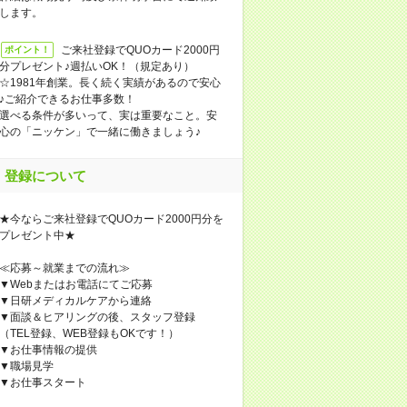
します。
ご来社登録でQUOカード2000円
ポイント！
分プレゼント♪週払いOK！（規定あり）
☆1981年創業。長く続く実績があるので安心
♪ご紹介できるお仕事多数！
選べる条件が多いって、実は重要なこと。安
心の「ニッケン」で一緒に働きましょう♪
登録について
★今ならご来社登録でQUOカード2000円分を
プレゼント中★
≪応募～就業までの流れ≫
▼Webまたはお電話にてご応募
▼日研メディカルケアから連絡
▼面談＆ヒアリングの後、スタッフ登録
（TEL登録、WEB登録もOKです！）
▼お仕事情報の提供
▼職場見学
▼お仕事スタート