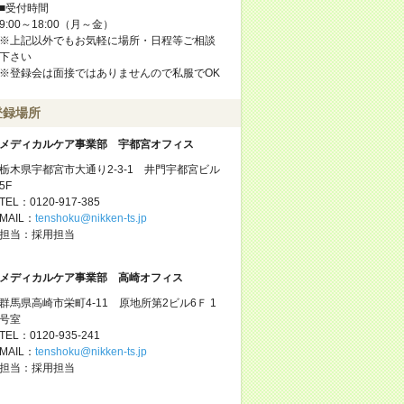
■受付時間
9:00～18:00（月～金）
※上記以外でもお気軽に場所・日程等ご相談
下さい
※登録会は面接ではありませんので私服でOK
登録場所
メディカルケア事業部 宇都宮オフィス
栃木県宇都宮市大通り2-3-1 井門宇都宮ビル
5F
TEL：0120-917-385
MAIL：
tenshoku@nikken-ts.jp
担当：採用担当
メディカルケア事業部 高崎オフィス
群馬県高崎市栄町4-11 原地所第2ビル6Ｆ 1
号室
TEL：0120-935-241
MAIL：
tenshoku@nikken-ts.jp
担当：採用担当