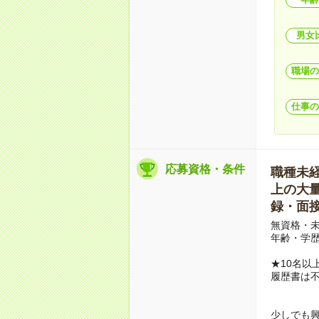
男女
職場の
仕事の
応募資格・条件
職種未経験
上の大量募
録・面接
無資格・未
年齢・学歴
★10名以
履歴書は
少しでも