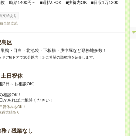
験：時給1400円～ ■週払いOK ■扶養内OK ■日収1万1200
途支給あり
費全額支給
豊島区
】巣鴨・目白・北池袋・下板橋・庚申塚など勤務地多数！
らドアtoドアで30分以内！≫ご希望の勤務地を紹介します。
/ 土日祝休
週2日～も相談OK）
の相談OK！
日があればご相談ください！
日祝休みもOK！
取得実績あり
務 / 残業なし