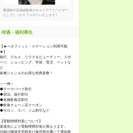
看護師や現場経験者がキャリアアドバイザー
としてしっかりフォローいたします！
待遇・福利厚生
【★ベネフィット・ステーション利用可能
★】
旅行、グルメ、リラク＆ビューティー、スポ
ーツ、ショッピング、学習、育児、ペットな
ど
各種ジャンルのお得な特典多数！
＜一例＞
◆テーマパーク割引
◆宿泊、旅行割引
◆各種飲食店割引
◆飲食チェーン店クーポン
◆サロン、スパ、ジム割引など
【受動喫煙対策について】
派遣先により受動喫煙対策が異なります。
詳細は職場見学時及び条件明示書にて通知致