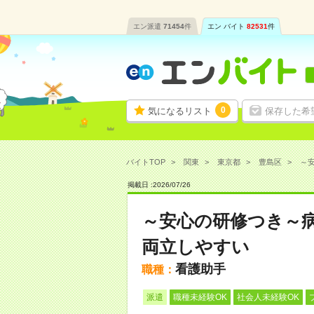
エン派遣
71454
件
エン バイト
82531
件
0
気になるリスト
保存した希
バイトTOP
関東
東京都
豊島区
～安
掲載日 :
2026
/
07
/
26
～安心の研修つき～
両立しやすい
看護助手
職種：
派遣
職種未経験OK
社会人未経験OK