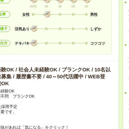
20代
30
40
50
60
比率
女性
男性
様子
活気あり
しずか
仕方
テキパキ
コツコツ
OK / 社会人未経験OK / ブランクOK / 10名以
集 / 履歴書不要 / 40～50代活躍中 / WEB登
OK
経験OK
不問 ブランクOK
上採用予定
不要です。
興味があれば「気になる」をクリック！