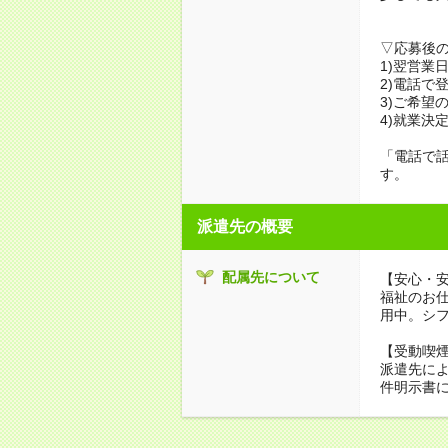
▽応募後
1)翌営業
2)電話で
3)ご希望
4)就業決
「電話で
す。
派遣先の概要
配属先について
【安心・
福祉のお
用中。シ
【受動喫
派遣先に
件明示書