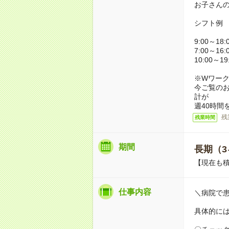
お子さん
シフト例
9:00～18
7:00～16
10:00～1
※Wワー
今ご覧の
計が
週40時間
残
残業時間
期間
長期（3
【現在も積
仕事内容
＼病院で
具体的に