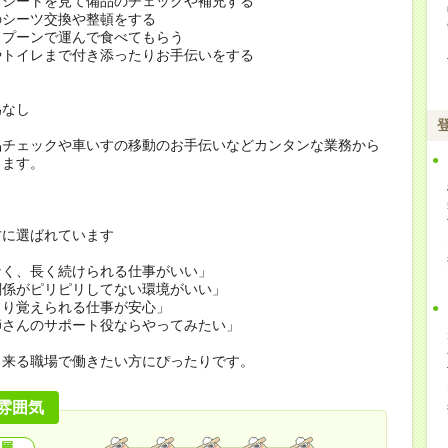
クシートを見て備品のチェックや補充する
のシーツ交換や整頓をする
スプーンで運んで食べてもらう
やトイレまで付き添ったりお手伝いをする
為なし
品チェックや車いすの移動のお手伝いなどカンタンな業務から
します。
方に選ばれています
なく、長く続けられる仕事がいい」
関係がピリピリしてない環境がいい」
くり覚えられる仕事が安心」
師さんのサポート役ならやってみたい」
出来る職場で働きたい方にぴったりです。
雰囲気
層