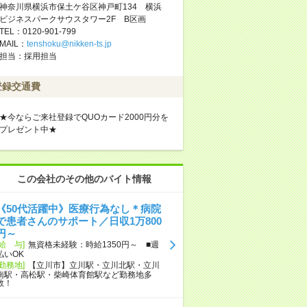
神奈川県横浜市保土ケ谷区神戸町134 横浜
ビジネスパークサウスタワー2F B区画
TEL：0120-901-799
MAIL：
tenshoku@nikken-ts.jp
担当：採用担当
登録交通費
★今ならご来社登録でQUOカード2000円分を
プレゼント中★
この会社のその他のバイト情報
《50代活躍中》医療行為なし＊病院
で患者さんのサポート／日収1万800
円～
[給 与]
無資格未経験：時給1350円～ ■週
払いOK
[勤務地]
【立川市】立川駅・立川北駅・立川
南駅・高松駅・柴崎体育館駅など勤務地多
数！