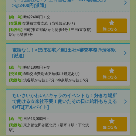
>@2400円[派遣]
[給 与]
時給2400円＋交
[交通費]
交通費実費支給（当社規定あり）
気になる！
[勤務地]
田町(東京都)駅から徒歩4分
/
三田(東京都)
駅から徒歩7分
電話なし！<ほぼ在宅／週1出社>審査事務@渋谷駅
[派遣]
[給 与]
時給1800円＋交
[交通費]
通勤交通費別途支給(弊社規定あり)
気になる！
[勤務地]
渋谷駅から徒歩7分
/
神泉駅から徒歩5分
ちいさいかわいいキャラのイベントも！好きな場所
で働ける☆来社不要！働いたその日に給料もらえる
◎/T1[アルバイト]
[給 与]
日給13,000円～
[勤務地]
東京都世田谷区北沢（最寄り駅：下北沢
気になる！
駅）