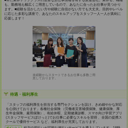
■常に業界トップクラスの豊富なお仕事情報を有する派遣会社。業界も、職種
も、勤務地も幅広くご用意しているので、あなたに合ったお仕事が見つかり
ます。■経験を活かしたい方や経験に自信がない方でも大丈夫。目的やレベル
に応じた多彩な講座で、あなたのスキルアップをスタッフ一人一人が真剣に
応援します！
未経験からスタートできるお仕事も多数ご用
意しております。
待遇・福利厚生
「スタッフの福利厚生を担当する専門セクションを設け、きめ細やかな対応
を心掛けております」各種社会保険 （労働者災害補償保険、健康保険、厚
生年金保険、雇用保険）、有給休暇、定期健康診断、スマホ向け学習アプリ
(スタッフサービスぽけっと)でお仕事に必要なスキルを習得 、全国の提携ス
クールで優待サービス など、福利厚生が充実しております。
給与の前払いが可能な速払いサービスを導入しています。18時
ポイント！