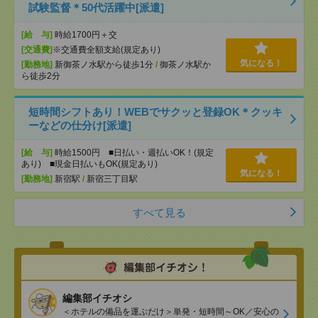
試験監督＊50代活躍中[派遣]
[給 与]
時給1700円＋交
[交通費]
※交通費全額支給(規定あり)
気になる！
[勤務地]
新御茶ノ水駅から徒歩1分
/
御茶ノ水駅か
ら徒歩2分
短時間シフトあり！WEBでサクッと登録OK＊クッキ
ーなどの仕分け[派遣]
[給 与]
時給1500円 ■日払い・週払いOK！(規定
あり) ■現金日払いもOK(規定あり)
気になる！
[勤務地]
新宿駅
/
新宿三丁目駅
すべて見る
編集部イチオシ
＜ホテルの備品を運ぶだけ＞単発・短時間～OK／安心の