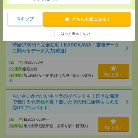
[給 与]
時給1900円～2100円＋交 ■給与の前払い
が可能な速払いサービスあり
[交通費]
交通費支給あり
スキップ
どちらも気になる！
気になる！
[勤務地]
秋葉原駅から徒歩7分
/
末広町(東京都)駅か
ら徒歩4分
しばらく表示しない
時給1750円＊完全在宅！KADOKAWA！書籍データ
に関わるデータ入力[派遣]
[給 与]
時給1750円
[交通費]
全額支給
気になる！
[勤務地]
飯田橋駅から徒歩3分
/
九段下駅から徒歩7
分
ちいさいかわいいキャラのイベントも！好きな場所
で働ける☆来社不要！働いたその日に給料もらえる
◎/T1[アルバイト]
[給 与]
日給13,000円～
[勤務地]
東京都新宿区新宿（最寄り駅：新宿駅）
気になる！