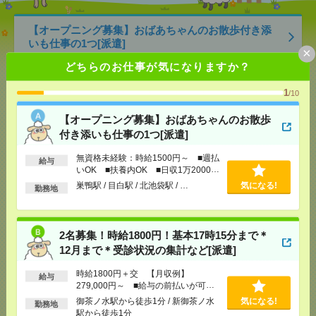
【オープニング募集】おばあちゃんのお散歩付き添
いも仕事の1つ[派遣]
×
どちらのお仕事が気になりますか？
[給 与]
無資格未経験：時給1500円～ ■週払い
OK ■扶養内OK ■日収1万2000円以上
1
/10
[交通費]
交通費全額支給
気になる！
[勤務地]
巣鴨駅
/
目白駅
/
北池袋駅
/
…
【オープニング募集】おばあちゃんのお散歩
付き添いも仕事の1つ[派遣]
2名募集！時給1800円！基本17時15分まで＊12月まで
無資格未経験：時給1500円～ ■週払
＊受診状況の集計など[派遣]
給与
いOK ■扶養内OK ■日収1万2000円
以上
巣鴨駅 / 目白駅 / 北池袋駅 / …
気になる!
[給 与]
時給1800円＋交 【月収例】279,000円
勤務地
～ ■給与の前払いが可能な速払いサービスあり
[交通費]
交通費支給あり
[月収例]
25～30万円
気になる！
2名募集！時給1800円！基本17時15分まで＊
[勤務地]
御茶ノ水駅から徒歩1分
/
新御茶ノ水駅か
12月まで＊受診状況の集計など[派遣]
ら徒歩1分
時給1800円＋交 【月収例】
給与
279,000円～ ■給与の前払いが可能
時給1900円！《安心の非営利団体》在宅あり＊16時
な速払いサービスあり
御茶ノ水駅から徒歩1分 / 新御茶ノ水
気になる!
まで＊書類の処理など[派遣]
勤務地
駅から徒歩1分