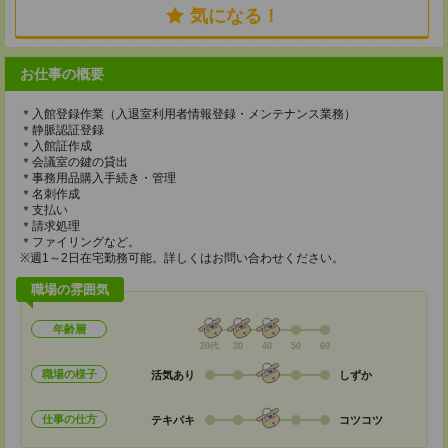
気になる！
お仕事の概要
＊入館登録作業（入退室利用者情報登録・メンテナンス業務）
＊静脈認証登録
＊入館証作成
＊会議室の鍵の貸出
＊事務用品購入手続き・管理
＊名刺作成
＊支払い
＊請求処理
＊ファイリングなど。
※週1～2日在宅勤務可能。詳しくはお問い合わせください。
職場の雰囲気
年齢層
20代
30
40
50
60
職場の様子
活気あり
しずか
仕事の仕方
テキパキ
コツコツ