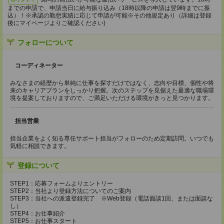
までの申請で、申請当日に給与振り込み（18時以降の申請は翌9時までに振
込）！※承認の勤怠実績に応じて申請が可能※その他規定あり（詳細は登録
後にマイページよりご確認ください)
フォローについて
コーディネーター
みなさまの経歴から単純に仕事を探すだけではなく、志向や目標、個性や将
来のキャリアプランをしっかり把握。次のステップを見据えた最適な職場環
境を提案しておりますので、ご満足いただける環境がきっと見つかります。
担当営業
担当企業をよく知る専任サポート担当がフォローのため定期訪問。いつでも
気軽に相談できます。
登録について
STEP1：応募フォームよりエントリー
STEP2：当社より登録方法についてのご案内
STEP3：当社への派遣登録完了 ※Web登録（電話面談1回、または面談な
し）
STEP4：お仕事紹介
STEP5：お仕事スタート