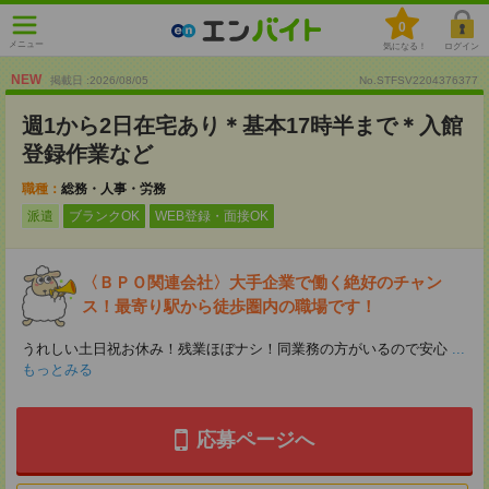
0
メニュー
気になる！
ログイン
NEW
掲載日 :2026
/
08
/
05
No.STFSV2204376377
週1から2日在宅あり＊基本17時半まで＊入館
登録作業など
職種：
総務・人事・労務
派遣
ブランクOK
WEB登録・面接OK
〈ＢＰＯ関連会社〉大手企業で働く絶好のチャン
ス！最寄り駅から徒歩圏内の職場です！
うれしい土日祝お休み！残業ほぼナシ！同業務の方がいるので安心
...
もっとみる
応募ページへ