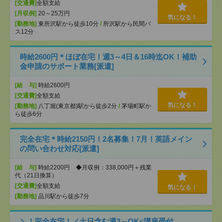
[交通費]
全額支給
[月収例]
20～25万円
気になる！
[勤務地]
東所沢駅から徒歩10分
/
所沢駅から民間バ
ス12分
時給2600円＊ほぼ在宅！週3～4日＆16時迄OK！補助
金申請のサポート業務[派遣]
[給 与]
時給2600円
[交通費]
全額支給
気になる！
[勤務地]
八丁堀(東京都)駅から徒歩2分
/
茅場町駅か
ら徒歩6分
完全在宅＊時給2150円！2名募集！7月！英語メイン
の問い合わせ対応[派遣]
[給 与]
時給2200円 ◆月収例：338,000円＋残業
代（21日換算）
[交通費]
全額支給
気になる！
[勤務地]
品川駅から徒歩7分
＼！完全在宅！／土日含む週2～OK<講座受付