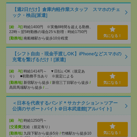
【週2日だけ】倉庫内軽作業スタッフ スマホのチェ
ック・検品[派遣]
[給 与]
時給1400円 ※実働8時間を超える勤務、
22時～翌5時勤務の場合25％割増：時給1750円
気になる！
[勤務地]
南船橋駅から徒歩10分程度
【シフト自由・現金手渡しOK】iPhoneなどスマホの
充電を繋げるだけ！[派遣]
[給 与]
時給1414円～ ▼日払いOK（規定あ
り） ■初勤務手当あり ※規定による
[勤務地]
新宿駅から徒歩
/
新宿三丁目駅から徒歩
/
気になる！
高田馬場駅から徒歩
/
…
＜日本を代表するバンド＊サカナクション＞ツアー
公演のサポートバイト＠日本武道館[アルバイト]
[給 与]
時給1250円～
[交通費]
支給（規定有り）
気になる！
[勤務地]
九段下駅から徒歩5分
/
竹橋駅から徒歩10