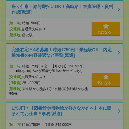
座り仕事！給与即払いOK！高時給！在庫管理・資料
作成[派遣]
[給 与]
時給1500円
[交通費]
交通費支給有り
気になる！
[勤務地]
藤沢駅
完全在宅＊4名募集！時給1750円！未経験OK！内定
通知書の内容確認など事務[派遣]
[給 与]
時給1750円＋交 【月収例】290,937円
～ ■給与の前払いが可能な速払いサービスあり
[交通費]
交通費支給あり
[月収例]
25～30万円
気になる！
[勤務地]
東京駅から徒歩1分
/
京橋(東京都)駅から徒
歩5分
1750円＊【図書館や博物館が好きなかたへ】本に囲
まれてお仕事＊事務[派遣]
[給 与]
時給1750円 月収例 245,000円