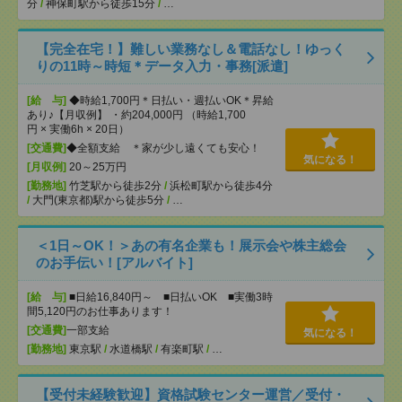
分
/
神保町駅から徒歩15分
/
…
【完全在宅！】難しい業務なし＆電話なし！ゆっく
りの11時～時短＊データ入力・事務[派遣]
[給 与]
◆時給1,700円＊日払い・週払いOK＊昇給
あり♪【月収例】 ・約204,000円 （時給1,700
円 × 実働6h × 20日）
[交通費]
◆全額支給 ＊家が少し遠くても安心！
気になる！
[月収例]
20～25万円
[勤務地]
竹芝駅から徒歩2分
/
浜松町駅から徒歩4分
/
大門(東京都)駅から徒歩5分
/
…
＜1日～OK！＞あの有名企業も！展示会や株主総会
のお手伝い！[アルバイト]
[給 与]
■日給16,840円～ ■日払いOK ■実働3時
間5,120円のお仕事あります！
[交通費]
一部支給
気になる！
[勤務地]
東京駅
/
水道橋駅
/
有楽町駅
/
…
【受付未経験歓迎】資格試験センター運営／受付・