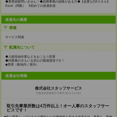
◆業界経験問いません！◆総務事務の経験がある方◆【必要なOAスキル】
Excel（関数） #初めての派遣歓迎
派遣先の概要
業種
サービス関連
配属先について
◆入館登録作業などをおこなう部署
◆同業務の方もいる安心の職場環境です！
◆禁煙（敷地内／屋内）
派遣会社情報
株式会社スタッフサービス
労働者派遣事業許可番号:派13-011061
取引先事業所数は4万件以上！オー人事のスタッフサー
ビスです！