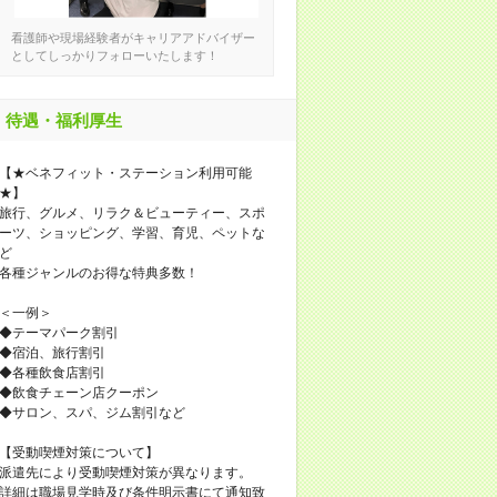
看護師や現場経験者がキャリアアドバイザー
としてしっかりフォローいたします！
待遇・福利厚生
【★ベネフィット・ステーション利用可能
★】
旅行、グルメ、リラク＆ビューティー、スポ
ーツ、ショッピング、学習、育児、ペットな
ど
各種ジャンルのお得な特典多数！
＜一例＞
◆テーマパーク割引
◆宿泊、旅行割引
◆各種飲食店割引
◆飲食チェーン店クーポン
◆サロン、スパ、ジム割引など
【受動喫煙対策について】
派遣先により受動喫煙対策が異なります。
詳細は職場見学時及び条件明示書にて通知致