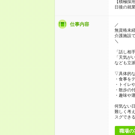
【積極採用
日後の就
仕事内容
／
無資格未
介護施設
＼
「話し相
「天気が
なども立
▽具体的
・食事を
・トイレ
・散歩の
・趣味や
何気ない
難しく考
スグでき
職場の