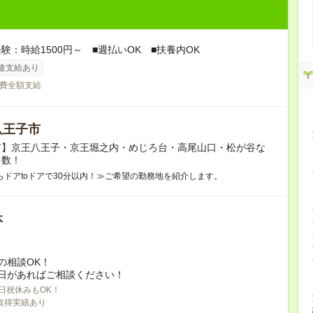
験：時給1500円～ ■週払いOK ■扶養内OK
途支給あり
費全額支給
八王子市
市】京王八王子・京王堀之内・めじろ台・高尾山口・松が谷な
多数！
らドアtoドアで30分以内！≫ご希望の勤務地を紹介します。
休
の相談OK！
日があればご相談ください！
日祝休みもOK！
取得実績あり