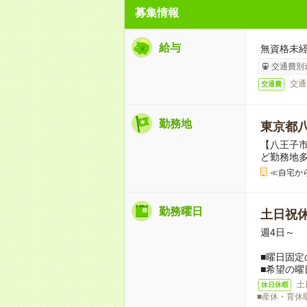
募集情報
給与
無資格未経
交通費別
交通
交通費
勤務地
東京都
【八王子
ど勤務地
≪自宅か
勤務曜日
土日祝
週4日～
■曜日固定
■希望の曜
土
休日休暇
■産休・育休