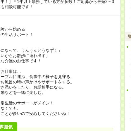
中！】＊1年以上勤務している方が多数！ご応募から最短2～3
業も相談可能です！
経験から始める
での生活サポート！
手になって、うんうんとうなずく」
いいからお散歩に連れ出す」
派な介護のお仕事です！
なお仕事は…
テーブルに運ぶ、食事中の様子を見守る。
やお風呂の時の声かけやサポートをする。
付き添いをしたり、お話相手になる。
運動などを一緒に楽しむ。
日常生活のサポートがメイン！
えなくても、
ることが多いので安心してくださいね！
雰囲気