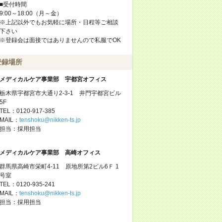
■受付時間
9:00～18:00（月～金）
※上記以外でもお気軽に場所・日程等ご相談
下さい
※登録会は面接ではありませんので私服でOK
登録場所
メディカルケア事業部 宇都宮オフィス
栃木県宇都宮市大通り2-3-1 井門宇都宮ビル
5F
TEL：0120-917-385
MAIL：
tenshoku@nikken-ts.jp
担当：採用担当
メディカルケア事業部 高崎オフィス
群馬県高崎市栄町4-11 原地所第2ビル6Ｆ 1
号室
TEL：0120-935-241
MAIL：
tenshoku@nikken-ts.jp
担当：採用担当