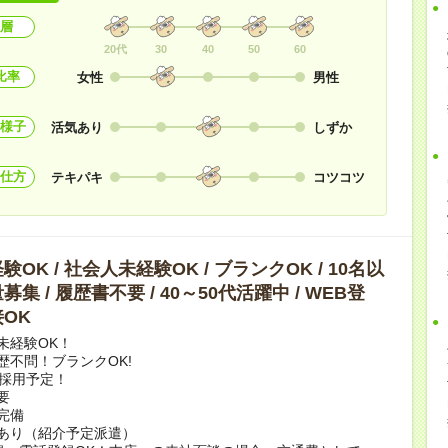
層
20代
30
40
50
60
比率
女性
男性
様子
活気あり
しずか
仕方
テキパキ
コツコツ
OK / 社会人未経験OK / ブランクOK / 10名以
集 / 履歴書不要 / 40～50代活躍中 / WEB登
OK
未経験OK！
歴不問！ブランクOK!
上採用予定！
要
完備
あり（紹介予定派遣）