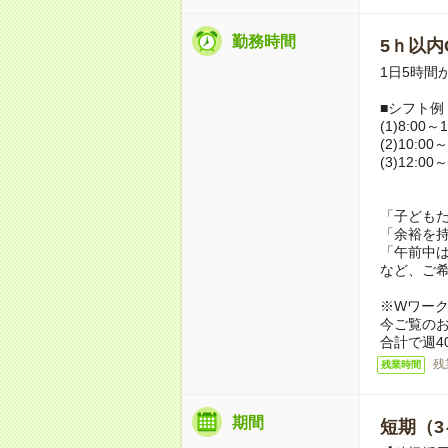
勤務時間
5ｈ以内O
1日5時間
■シフト例
(1)8:00～1
(2)10:00～
(3)12:00～
「子ども
「余裕を
「午前中
など、ご
※Wワー
今ご覧の
合計で週4
残
残業時間
期間
短期（3