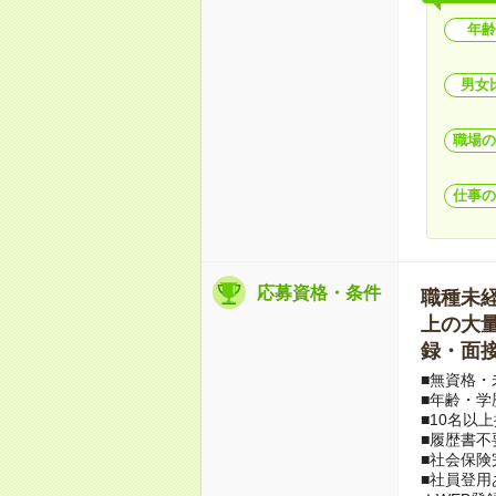
年齢
男女
職場の
仕事の
応募資格・条件
職種未経験
上の大量募
録・面接
■無資格・
■年齢・学
■10名以
■履歴書不
■社会保険
■社員登用