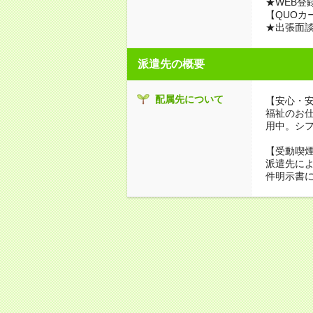
★WEB登
【QUOカ
★出張面
派遣先の概要
配属先について
【安心・
福祉のお
用中。シ
【受動喫
派遣先に
件明示書