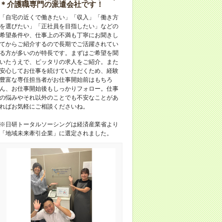
＊介護職専門の派遣会社です！
「自宅の近くで働きたい」「収入」「働き方
を選びたい」「正社員を目指したい」などの
希望条件や、仕事上の不満も丁寧にお聞きし
てからご紹介するので長期でご活躍されてい
る方が多いのが特長です。まずはご希望を聞
いたうえで、ピッタリの求人をご紹介。また
安心してお仕事を続けていただくため、経験
豊富な専任担当者がお仕事開始前はもちろ
ん、お仕事開始後もしっかりフォロー。仕事
の悩みやそれ以外のことでも不安なことがあ
ればお気軽にご相談くださいね。
※日研トータルソーシングは経済産業省より
「地域未来牽引企業」に選定されました。