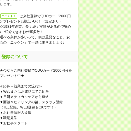
します。
ご来社登録でQUOカード2000円
ポイント！
分プレゼント♪週払いOK！（規定あり）
☆1981年創業。長く続く実績があるので安心
♪ご紹介できるお仕事多数！
選べる条件が多いって、実は重要なこと。安
心の「ニッケン」で一緒に働きましょう♪
登録について
★今ならご来社登録でQUOカード2000円分を
プレゼント中★
≪応募～就業までの流れ≫
▼Webまたはお電話にてご応募
▼日研メディカルケアから連絡
▼面談＆ヒアリングの後、スタッフ登録
（TEL登録、WEB登録もOKです！）
▼お仕事情報の提供
▼職場見学
▼お仕事スタート