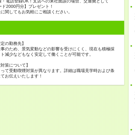
録・電話登録OK！支店への来社面談の場合、交通費として
ード2000円分】プレゼント！
談に関してもお気軽にご相談ください。
安定の勤務先】
仕事のため、景気変動などの影響を受けにくく、現在も積極採
フト減少などもなく安定して働くことが可能です。
煙対策について】
よって受動喫煙対策が異なります。詳細は職場見学時および条
にてお伝えいたします！