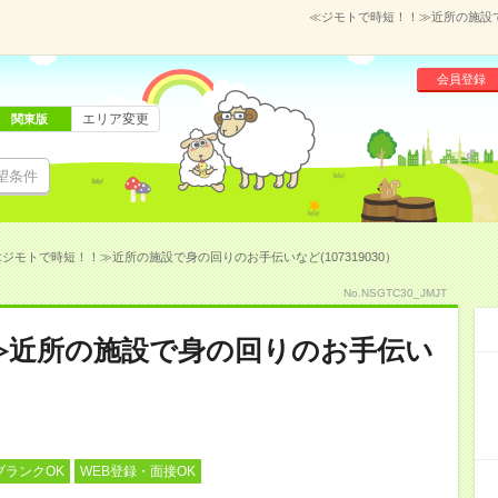
≪ジモトで時短！！≫近所の施設で身
会員登録
エリア変更
関東版
望条件
≪ジモトで時短！！≫近所の施設で身の回りのお手伝いなど(107319030）
No.NSGTC30_JMJT
≫近所の施設で身の回りのお手伝い
ブランクOK
WEB登録・面接OK