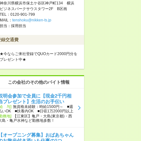
神奈川県横浜市保土ケ谷区神戸町134 横浜
ビジネスパークサウスタワー2F B区画
TEL：0120-901-799
MAIL：
tenshoku@nikken-ts.jp
担当：採用担当
登録交通費
★今ならご来社登録でQUOカード2000円分を
プレゼント中★
この会社のその他のバイト情報
説明会参加で全員に【現金2千円相
当プレゼント】生活のお手伝い
[給 与]
無資格未経験：時給1500円～ ■週
払いOK ■扶養内OK ■日収1万2000円以上
[勤務地]
【江東区】亀戸・大島(東京都)・西
大島・亀戸水神など勤務地多数！
【オープニング募集】おばあちゃん
のお散歩付き添いも仕事の1つ