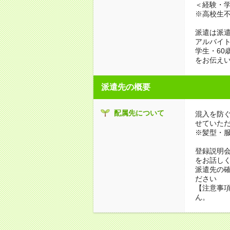
＜経験・学
※高校生
派遣は派
アルバイト
学生・60
をお伝えい
派遣先の概要
配属先について
混入を防
せていた
※髪型・
登録説明
をお話し
派遣先の
ださい
【注意事項
ん。