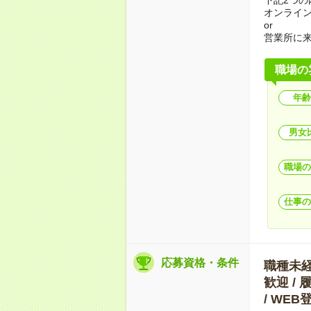
オンライ
or
営業所に
職場の
年齢
男女
職場の
仕事の
応募資格・条件
職種未経験
歓迎 / 
/ WE