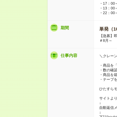
・17：00
・13：00
・22：00
期間
単発（1
【急募】
＃8月～
仕事内容
＼クレー
・商品を
・数の確
・商品を
・テープ
ひたすら
サイトよ
↓
自動返信メ
↓
下記2つ