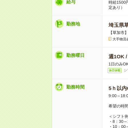
給与
時給150
定あり）
勤務地
埼玉県
【草加市
大手物流
勤務曜日
週1OK 
1日のみO
シ
休日休暇
勤務時間
5ｈ以内O
9:00～18:
希望の時
＜シフト
・8：30～
・10：00