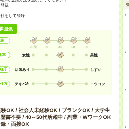
ン登録
来社をして登録
雰囲気
層
20代
30
40
50
60
比率
女性
男性
様子
活気あり
しずか
仕方
テキパキ
コツコツ
OK / 社会人未経験OK / ブランクOK / 大学生
履歴書不要 / 40～50代活躍中 / 副業・WワークOK
B登録・面接OK