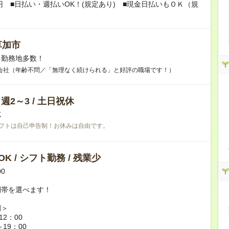
0円 ■日払い・週払いOK！(規定あり) ■現金日払いもＯＫ（規
草加市
】勤務地多数！
会社（年齢不問／「無理なく続けられる」と好評の職場です！）
/ 週2～3 / 土日祝休
K
フトは自己申告制！お休みは自由です。
K / シフト勤務 / 残業少
00
間帯を選べます！
例＞
12：00
～19：00