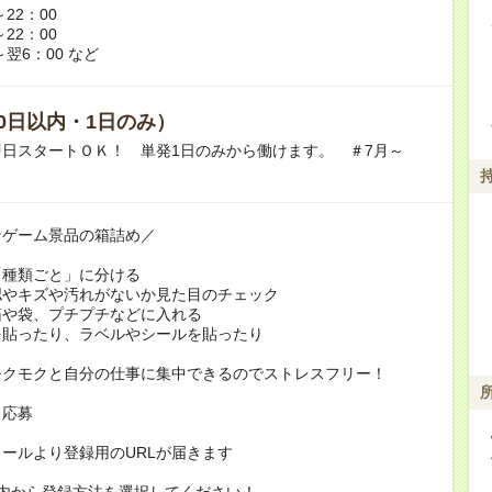
～22：00
～22：00
～翌6：00 など
0日以内・1日のみ）
即日スタートＯＫ！ 単発1日のみから働けます。 ＃7月～
ンゲーム景品の箱詰め／
「種類ごと」に分ける
認やキズや汚れがないか見た目のチェック
箱や袋、プチプチなどに入れる
を貼ったり、ラベルやシールを貼ったり
モクモクと自分の仕事に集中できるのでストレスフリー！
り応募
ールより登録用のURLが届きます
の内から登録方法を選択してください！