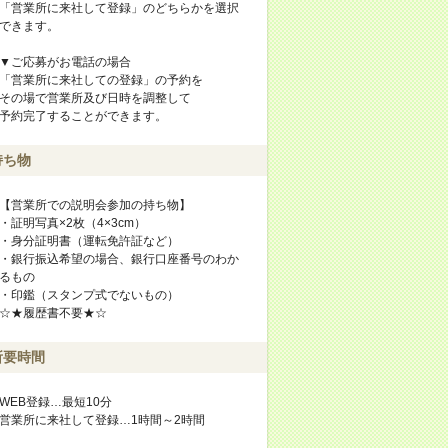
「営業所に来社して登録」のどちらかを選択
できます。
▼ご応募がお電話の場合
「営業所に来社しての登録」の予約を
その場で営業所及び日時を調整して
予約完了することができます。
持ち物
【営業所での説明会参加の持ち物】
・証明写真×2枚（4×3cm）
・身分証明書（運転免許証など）
・銀行振込希望の場合、銀行口座番号のわか
るもの
・印鑑（スタンプ式でないもの）
☆★履歴書不要★☆
所要時間
WEB登録…最短10分
営業所に来社して登録…1時間～2時間