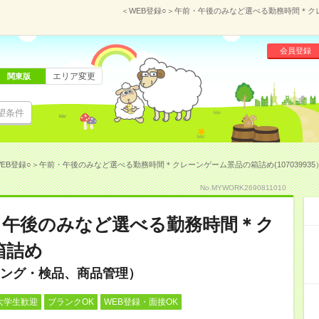
＜WEB登録○＞午前・午後のみなど選べる勤務時間＊クレー
会員登録
エリア変更
関東版
望条件
EB登録○＞午前・午後のみなど選べる勤務時間＊クレーンゲーム景品の箱詰め(107039935
No.MYWORK2690811010
・午後のみなど選べる勤務時間＊ク
箱詰め
ング・検品、商品管理）
大学生歓迎
ブランクOK
WEB登録・面接OK