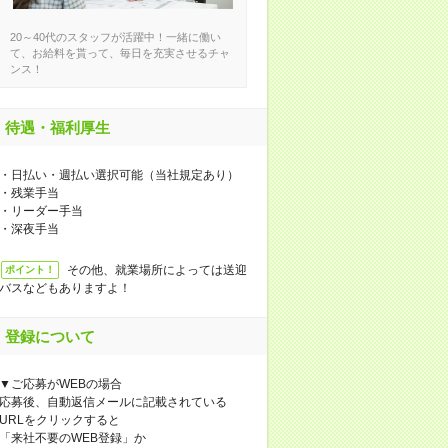
20～40代のスタッフが活躍中！一緒に働い
て、お給料を貰って、毎日を充実させるチャ
ンス！
待遇・福利厚生
・日払い・週払い選択可能（当社規定あり）
・残業手当
・リーダー手当
・深夜手当
その他、就業場所によっては送迎
ポイント！
バスなどもありますよ！
登録について
▼ご応募がWEBの場合
応募後、自動返信メールに記載されている
URLをクリックすると
「来社不要のWEB登録」か