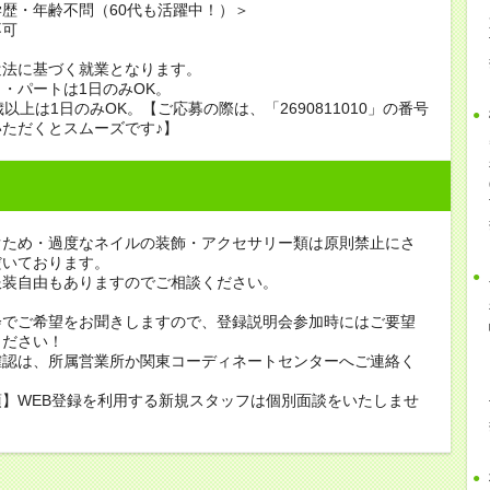
歴・年齢不問（60代も活躍中！）＞
不可
遣法に基づく就業となります。
・パートは1日のみOK。
歳以上は1日のみOK。【ご応募の際は、「2690811010」の番号
ただくとスムーズです♪】
ぐため・過度なネイルの装飾・アクセサリー類は原則禁止にさ
だいております。
服装自由もありますのでご相談ください。
会でご希望をお聞きしますので、登録説明会参加時にはご要望
ください！
確認は、所属営業所か関東コーディネートセンターへご連絡く
】WEB登録を利用する新規スタッフは個別面談をいたしませ