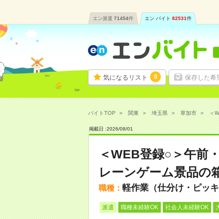
エン派遣
71454
件
エン バイト
82531
件
0
気になるリスト
保存した希
バイトTOP
関東
埼玉県
草加市
＜W
掲載日 :
2026
/
08
/
01
＜WEB登録○＞午前
レーンゲーム景品の
軽作業（仕分け・ピッキ
職種：
派遣
職種未経験OK
社会人未経験OK